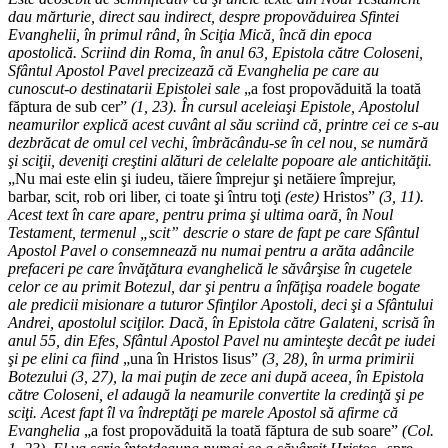
dau mărturie, direct sau indirect, despre propovăduirea Sfintei
Evanghelii, în primul rând, în Sciţia Mică, încă din epoca
apostolică. Scriind din Roma, în anul 63, Epistola către Coloseni,
Sfântul Apostol Pavel precizează că Evanghelia pe care au
cunoscut-o destinatarii Epistolei sale
„a fost propovăduită la toată
făptura de sub cer”
(1, 23). În cursul aceleiaşi Epistole, Apostolul
neamurilor explică acest cuvânt al său scriind că, printre cei ce s-au
dezbrăcat de omul cel vechi, îmbrăcându-se în cel nou, se numără
şi sciţii, deveniţi creştini alături de celelalte popoare ale antichităţii.
„Nu mai este elin şi iudeu, tăiere împrejur şi netăiere împrejur,
barbar, scit, rob ori liber, ci toate şi întru toţi
(este)
Hristos”
(3, 11).
Acest text în care apare, pentru prima şi ultima oară, în Noul
Testament, termenul „scit” descrie o stare de fapt pe care Sfântul
Apostol Pavel o consemnează nu numai pentru a arăta adâncile
prefaceri pe care învăţătura evanghelică le săvârşise în cugetele
celor ce au primit Botezul, dar şi pentru a înfăţişa roadele bogate
ale predicii misionare a tuturor Sfinţilor Apostoli, deci şi a Sfântului
Andrei, apostolul sciţilor. Dacă, în Epistola către Galateni, scrisă în
anul 55, din Efes, Sfântul Apostol Pavel nu aminteşte decât pe iudei
şi pe elini ca fiind
„una în Hristos Iisus”
(3, 28), în urma primirii
Botezului (3, 27), la mai puţin de zece ani după aceea, în Epistola
către Coloseni, el adaugă la neamurile convertite la credinţă şi pe
sciţi. Acest fapt îl va îndreptăţi pe marele Apostol să afirme că
Evanghelia
„a fost propovăduită la toată făptura de sub soare”
(Col.