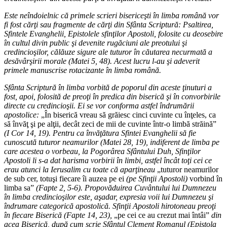
Este neîndoielnic că primele scrieri bisericeşti în limba română vor
fi fost cărţi sau fragmente de cărţi din Sfânta Scriptură: Psaltirea,
Sfintele Evanghelii, Epistolele sfinţilor Apostoli, folosite cu deosebire
în cultul divin public şi devenite rugăciuni ale preotului şi
credincioşilor, călăuze sigure ale tuturor în căutarea necurmată a
desăvârşirii morale (Matei 5, 48). Acest lucru l-au şi adeverit
primele manuscrise rotacizante în limba română.
Sfânta Scriptură în limba vorbită de poporul din aceste ţinuturi a
fost, apoi, folosită de preoţi în predica din biserică şi în convorbirile
directe cu credincioşii. Ei se vor conforma astfel îndrumării
apostolice:
„În biserică vreau să grăiesc cinci cuvinte cu înţeles, ca
să învăţ şi pe alţii, decât zeci de mii de cuvinte într-o limbă străină”
(I Cor 14, 19). Pentru ca învăţătura Sfintei Evanghelii să fie
cunoscută tuturor neamurilor (Matei 28, 19), indiferent de limba pe
care acestea o vorbeau, la Pogorârea Sfântului Duh, Sfinţilor
Apostoli li s-a dat harisma vorbirii în limbi, astfel încât toţi cei ce
erau atunci la Ierusalim cu toate că aparţineau
„tuturor neamurilor
de sub cer, totuşi fiecare îi auzea pe ei
(pe Sfinţii Apostoli)
vorbind în
limba sa”
(Fapte 2, 5-6). Propovăduirea Cuvântului lui Dumnezeu
în limba credincioşilor este, aşadar, expresia voii lui Dumnezeu şi
îndrumare categorică apostolică. Sfinţii Apostoli hirotoneau preoţi
în fiecare Biserică (Fapte 14, 23),
„pe cei ce au crezut mai întâi”
din
acea Biserică, după cum scrie Sfântul Clement Romanul (Epistola