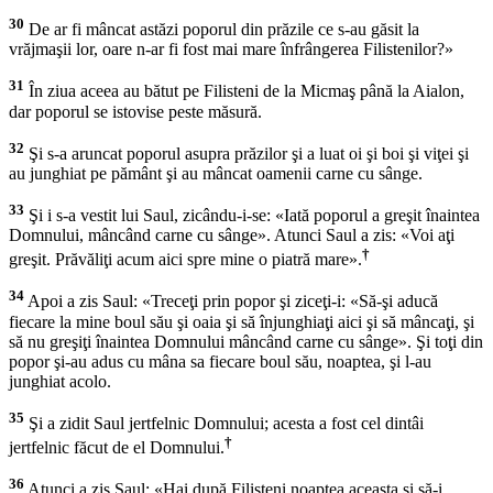
30
De ar fi mâncat astăzi poporul din prăzile ce s-au găsit la
vrăjmaşii lor, oare n-ar fi fost mai mare înfrângerea Filistenilor?»
31
În ziua aceea au bătut pe Filisteni de la Micmaş până la Aialon,
dar poporul se istovise peste măsură.
32
Şi s-a aruncat poporul asupra prăzilor şi a luat oi şi boi şi viţei şi
au junghiat pe pământ şi au mâncat oamenii carne cu sânge.
33
Şi i s-a vestit lui Saul, zicându-i-se: «Iată poporul a greşit înaintea
Domnului, mâncând carne cu sânge». Atunci Saul a zis: «Voi aţi
†
greşit. Prăvăliţi acum aici spre mine o piatră mare».
34
Apoi a zis Saul: «Treceţi prin popor şi ziceţi-i: «Să-şi aducă
fiecare la mine boul său şi oaia şi să înjunghiaţi aici şi să mâncaţi, şi
să nu greşiţi înaintea Domnului mâncând carne cu sânge». Şi toţi din
popor şi-au adus cu mâna sa fiecare boul său, noaptea, şi l-au
junghiat acolo.
35
Şi a zidit Saul jertfelnic Domnului; acesta a fost cel dintâi
†
jertfelnic făcut de el Domnului.
36
Atunci a zis Saul: «Hai după Filisteni noaptea aceasta şi să-i