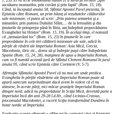
1, 23). El va scrie întotdeauna numai ce a săvârşit Hristos
„spre
ascultarea neamurilor, prin cuvânt şi prin faptă”
(Rom. 15, 18).
Când, la începutul anului 58, Sfântul Apostol Pavel prezenta, în
Epistola către Romani, un prim bilanţ al rezultatelor călătoriilor
sale misionare, el putea să scrie:
„Prin puterea semnelor şi a
minunilor, prin puterea Duhului Sfânt,… de la Ierusalim şi din
ţinuturile de primprejur până în Iliria, am îndeplinit propovăduirea
Evangheliei lui Hristos”
(Rom. 15, 19). În acelaşi timp, el notează
că
„nemaiavând loc”
(Rom. 15, 23) în ţinuturile în care
propovăduise în cele trei călătorii misionare ale sale, adică în
părţile de răsărit ale Imperiului Roman: Asia Mică, Grecia,
Macedonia, iliric etc., dorea să-şi îndrepte paşii către îndepărtata
Spanie (Rom. 15, 24, 28), marginea de apus a Imperiului Roman,
cum va fi numită această ţară de Sfântul Clement Romanul în jurul
anului 95, când scrie Epistola către Corinteni (V, 5-7).
Afirmaţia Sfântului Apostol Pavel că nu mai are unde predica
Evanghelia în părţile răsăritene ale Imperiului Roman poate să
apară oarecum surprinzătoare dacă avem în vedere că el nu
atinsese, în aceste părţi, nici măcar graniţele Imperiului Roman
dinspre nord, adică nu propovăduise în Sciţia Mică, devenită parte a
Imperiului încă din anii 29-28 î.d.Hr., când Licinius-Crassus,
proconsulul Macedoniei, a cucerit Sciţia transformând Dunărea în
hotar nordic al Imperiului.
Explicaţia acestei afirmaţii o aflăm tot în contextul citat al Epistolei