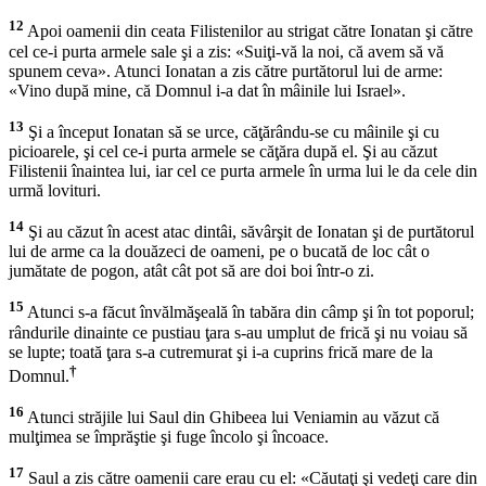
12
Apoi oamenii din ceata Filistenilor au strigat către Ionatan şi către
cel ce-i purta armele sale şi a zis: «Suiţi-vă la noi, că avem să vă
spunem ceva». Atunci Ionatan a zis către purtătorul lui de arme:
«Vino după mine, că Domnul i-a dat în mâinile lui Israel».
13
Şi a început Ionatan să se urce, căţărându-se cu mâinile şi cu
picioarele, şi cel ce-i purta armele se căţăra după el. Şi au căzut
Filistenii înaintea lui, iar cel ce purta armele în urma lui le da cele din
urmă lovituri.
14
Şi au căzut în acest atac dintâi, săvârşit de Ionatan şi de purtătorul
lui de arme ca la douăzeci de oameni, pe o bucată de loc cât o
jumătate de pogon, atât cât pot să are doi boi într-o zi.
15
Atunci s-a făcut învălmăşeală în tabăra din câmp şi în tot poporul;
rândurile dinainte ce pustiau ţara s-au umplut de frică şi nu voiau să
se lupte; toată ţara s-a cutremurat şi i-a cuprins frică mare de la
†
Domnul.
16
Atunci străjile lui Saul din Ghibeea lui Veniamin au văzut că
mulţimea se împrăştie şi fuge încolo şi încoace.
17
Saul a zis către oamenii care erau cu el: «Căutaţi şi vedeţi care din