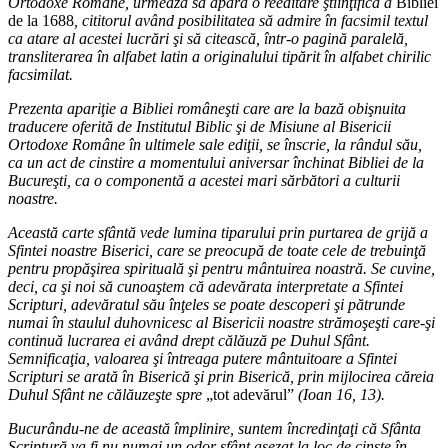
Ortodoxe Române, urmează să apară o reeditare ştiinţifică a
Bibliei
de la 1688
, cititorul având posibilitatea să admire în facsimil textul
ca atare al acestei lucrări şi să citească, într-o pagină paralelă,
transliterarea în alfabet latin a originalului tipărit în alfabet chirilic
facsimilat.
Prezenta apariţie a Bibliei româneşti care are la bază obişnuita
traducere oferită de Institutul Biblic şi de Misiune al Bisericii
Ortodoxe Române în ultimele sale ediţii, se înscrie, la rândul său,
ca un act de cinstire a momentului aniversar închinat Bibliei de la
Bucureşti, ca o componentă a acestei mari sărbători a culturii
noastre.
Această carte sfântă vede lumina tiparului prin purtarea de grijă a
Sfintei noastre Biserici, care se preocupă de toate cele de trebuinţă
pentru propăşirea spirituală şi pentru mântuirea noastră. Se cuvine,
deci, ca şi noi să cunoaştem că adevărata interpretate a Sfintei
Scripturi, adevăratul său înţeles se poate descoperi şi pătrunde
numai în staulul duhovnicesc al Bisericii noastre strămoşeşti care-şi
continuă lucrarea ei având drept călăuză pe Duhul Sfânt.
Semnificaţia, valoarea şi întreaga putere mântuitoare a Sfintei
Scripturi se arată în Biserică şi prin Biserică, prin mijlocirea căreia
Duhul Sfânt ne călăuzeşte spre
„tot adevărul”
(Ioan 16, 13).
Bucurându-ne de această împlinire, suntem încredinţaţi că Sfânta
Scriptură va fi nu numai un odor sfânt aşezat la loc de cinste în