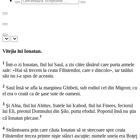
Vitejia lui Ionatan.
1
Într-o zi Ionatan, fiul lui Saul, a zis către tânărul care purta armele
sale: «Hai să trecem la ceata Filistenilor, care e dincolo», iar tatălui
său nu i-a spus de aceasta.
2
Saul însă se afla la marginea Ghibeii, sub rodiul cel din Migron; cu
el era o ceată ca de şase sute de oameni.
3
Şi Ahia, fiul lui Ahituv, fratele lui Icabod, fiul lui Finees, feciorul
lui Eli, preotul Domnului din Şilo, purta efodul. Poporul însă nu ştia
†
că Ionatan plecase.
4
Strâmtoarea prin care căuta Ionatan să se strecoare spre ceata
Filistenilor trecea printre nişte stânci ascuţite; numele uneia era Boţeţ