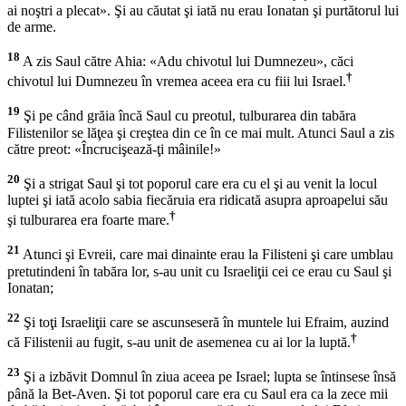
ai noştri a plecat». Şi au căutat şi iată nu erau Ionatan şi purtătorul lui
de arme.
18
A zis Saul către Ahia: «Adu chivotul lui Dumnezeu», căci
†
chivotul lui Dumnezeu în vremea aceea era cu fiii lui Israel.
19
Şi pe când grăia încă Saul cu preotul, tulburarea din tabăra
Filistenilor se lăţea şi creştea din ce în ce mai mult. Atunci Saul a zis
către preot: «Încrucişează-ţi mâinile!»
20
Şi a strigat Saul şi tot poporul care era cu el şi au venit la locul
luptei şi iată acolo sabia fiecăruia era ridicată asupra aproapelui său
†
şi tulburarea era foarte mare.
21
Atunci şi Evreii, care mai dinainte erau la Filisteni şi care umblau
pretutindeni în tabăra lor, s-au unit cu Israeliţii cei ce erau cu Saul şi
Ionatan;
22
Şi toţi Israeliţii care se ascunseseră în muntele lui Efraim, auzind
†
că Filistenii au fugit, s-au unit de asemenea cu ai lor la luptă.
23
Şi a izbăvit Domnul în ziua aceea pe Israel; lupta se întinsese însă
până la Bet-Aven. Şi tot poporul care era cu Saul era ca la zece mii