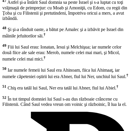
47
Astfel şi-a întărit Saul domnia sa peste Israel şi s-a luptat cu toţi
vrăjmaşii de primprejur: cu Moab şi Amoniţii, cu Edom, cu regii din
Ţoba şi cu Filistenii şi pretutindeni, împotriva oricui a mers, a avut
izbândă.
48
Şi şi-a rânduit oaste, a bătut pe Amalec şi a izbăvit pe Israel din
†
mâinile jefuitorilor săi.
49
Fiii lui Saul erau: Ionatan, Iesui şi Melchişua; iar numele celor
două fiice ale sale erau: Merob, numele celei mai mari, şi Micol,
†
numele celei mai mici.
50
Iar numele femeii lui Saul era Ahinoam, fiica lui Ahimaaţ, iar
†
numele căpeteniei oştirii lui era Abner, fiul lui Ner, unchiul lui Saul.
51
†
Chiş era tatăl lui Saul, Ner era tatăl lui Abner, fiul lui Abiel.
52
În tot timpul domniei lui Saul s-au dus războaie crâncene cu
Filistenii. Când Saul vedea vreun om voinic şi războinic, îl lua la el.