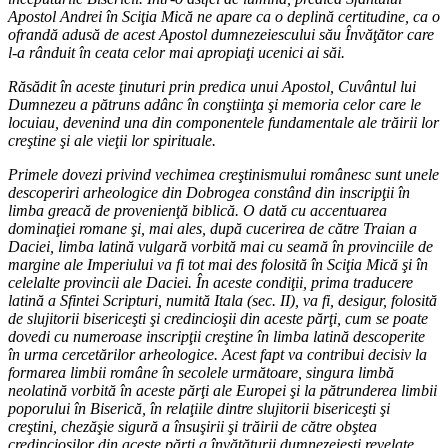
Apostol Andrei în Sciţia Mică ne apare ca o deplină certitudine, ca o
ofrandă adusă de acest Apostol dumnezeiescului său Învăţător care
l-a rânduit în ceata celor mai apropiaţi ucenici ai săi.
Răsădit în aceste ţinuturi prin predica unui Apostol, Cuvântul lui
Dumnezeu a pătruns adânc în conştiinţa şi memoria celor care le
locuiau, devenind una din componentele fundamentale ale trăirii lor
creştine şi ale vieţii lor spirituale.
Primele dovezi privind vechimea creştinismului românesc sunt unele
descoperiri arheologice din Dobrogea constând din inscripţii în
limba greacă de provenienţă biblică. O dată cu accentuarea
dominaţiei romane şi, mai ales, după cucerirea de către Traian a
Daciei, limba latină vulgară vorbită mai cu seamă în provinciile de
margine ale Imperiului va fi tot mai des folosită în Sciţia Mică şi în
celelalte provincii ale Daciei. În aceste condiţii, prima traducere
latină a Sfintei Scripturi, numită Itala (sec. II), va fi, desigur, folosită
de slujitorii bisericeşti şi credincioşii din aceste părţi, cum se poate
dovedi cu numeroase inscripţii creştine în limba latină descoperite
în urma cercetărilor arheologice. Acest fapt va contribui decisiv la
formarea limbii române în secolele următoare, singura limbă
neolatină vorbită în aceste părţi ale Europei şi la pătrunderea limbii
poporului în Biserică, în relaţiile dintre slujitorii bisericeşti şi
creştini, chezăşie sigură a însuşirii şi trăirii de către obştea
credincioşilor din aceste părţi a învăţăturii dumnezeieşti revelate.