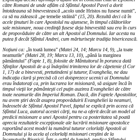
către Romani de unde aflăm că Sfântul Apostol Pavel a dorit
întotdeauna să binevestească
„acolo unde Hristos nu fusese numit”,
ca să nu zidească
„pe temelie străină”
(15, 20). Rezultă deci că în
acele ţinuturi în care Apostolul nu ajunsese, în timpul călătoriilor
sale misionare, noua credinţă fusese deja binevestită sau era în curs
de propovăduire de către un alt Apostol al Domnului. Iar acesta nu
putea fi decât Sfântul Andrei, cum mărturiseşte tradiţia bisericească.
Noţiuni ca:
„în toată lumea”
(Matei 24, 14; Marcu 14, 9),
„la toate
neamurile”
(Matei 28, 19; Marcu 13, 10),
„până la marginea
pământului”
(Fapte 1, 8), folosite de Mântuitorul în porunca dată
Sfinţilor Apostoli de a-şi îndeplini trimiterea lor de căpetenie (I Cor
1, 17) de a binevesti, pretutindeni şi tuturor, Evanghelia, ne dau
indicaţia clară şi precisă că cei doisprezece ucenici ai Domnului
erau îndatoraţi ca, prin lucrarea lor misionară, să asigure încă în
timpul vieţii lor pământeşti cel puţin auzirea Evangheliei de către
toate neamurile din Imperiul Roman. Dacă, din Faptele Apostolilor,
nu avem ştiri decât asupra propovăduirii Evangheliei la neamuri,
îndeosebi de Sfântul Apostol Pavel, faptul se explică prin aceea că
Sfântul Luca, autorul acestei cărţi, nu ne-a oferit decât un model al
predicii misionare a unei Apostol pentru ca posteritatea să poată
aprecia rezultatele excepţionale ale lucrării misionare apostolice
raportând acest model la numărul tuturor celorlalţi Apostoli ai
Domnului şi la acela al celorlalţi misionari creştini de la
începuturile Bisericii. Într-o astfel de lumină, predica Sfântului