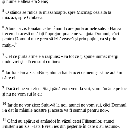
şi numele alteia era Sene;
5
O stâncă se ridica la miazănoapte, spre Micmaş; cealaltă la
miazăzi, spre Ghibeea.
6
Atunci a zis Ionatan către tânărul care purta armele sale: «Hai să
trecem la aceşti netăiaţi împrejur; poate ne va ajuta Domnul, căci
pentru Domnul nu e greu să izbăvească şi prin puţini, ca şi prin
†
mulţi».
7
Cel ce purta armele a răspuns: «Fă tot ce-ţi spune inima; mergi
unde vrei şi iată eu sunt cu tine».
8
Iar Ionatan a zis: «Bine, atunci hai la acei oameni şi să ne arătăm
către ei.
9
Dacă ei ne vor zice: Staţi până vom veni la voi, vom rămâne pe loc
şi nu ne vom sui la ei;
10
Iar de ne vor zice: Suiţi-vă la noi, atunci ne vom sui, căci Domnul
i-a dat în mâinile noastre şi acesta va fi semnul pentru noi».
11
Când au apărut ei amândoi în văzul cetei Filistenilor, atunci
Filistenii au zis: «Iată Evreii ies din peşterile în care s-au ascuns».