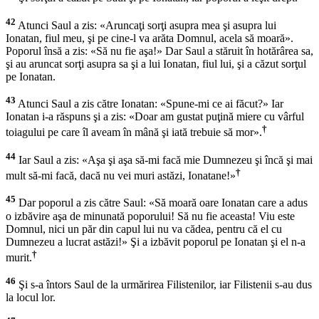
42
Atunci Saul a zis: «Aruncaţi sorţi asupra mea şi asupra lui
Ionatan, fiul meu, şi pe cine-l va arăta Domnul, acela să moară».
Poporul însă a zis: «Să nu fie aşa!» Dar Saul a stăruit în hotărârea sa,
şi au aruncat sorţi asupra sa şi a lui Ionatan, fiul lui, şi a căzut sorţul
pe Ionatan.
43
Atunci Saul a zis către Ionatan: «Spune-mi ce ai făcut?» Iar
Ionatan i-a răspuns şi a zis: «Doar am gustat puţină miere cu vârful
†
toiagului pe care îl aveam în mână şi iată trebuie să mor».
44
Iar Saul a zis: «Aşa şi aşa să-mi facă mie Dumnezeu şi încă şi mai
†
mult să-mi facă, dacă nu vei muri astăzi, Ionatane!»
45
Dar poporul a zis către Saul: «Să moară oare Ionatan care a adus
o izbăvire aşa de minunată poporului! Să nu fie aceasta! Viu este
Domnul, nici un păr din capul lui nu va cădea, pentru că el cu
Dumnezeu a lucrat astăzi!» Şi a izbăvit poporul pe Ionatan şi el n-a
†
murit.
46
Şi s-a întors Saul de la urmărirea Filistenilor, iar Filistenii s-au dus
la locul lor.