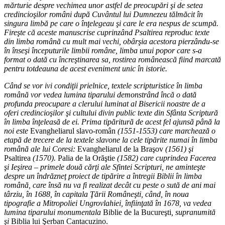
mărturie despre vechimea unor astfel de preocupări şi de setea
credincioşilor români după Cuvântul lui Dumnezeu tălmăcit în
singura limbă pe care o înţelegeau şi care le era nespus de scumpă.
Fireşte că aceste manuscrise cuprinzând Psaltirea reproduc texte
din limba română cu mult mai vechi, obârşia acestora pierzându-se
în înseşi începuturile limbii române, limba unui popor care s-a
format o dată cu încreştinarea sa, rostirea românească fiind marcată
pentru totdeauna de acest eveniment unic în istorie.
Când se vor ivi condiţii prielnice, textele scripturistice în limba
română vor vedea lumina tiparului demonstrând încă o dată
profunda preocupare a clerului luminat al Bisericii noastre de a
oferi credincioşilor şi cultului divin public texte din Sfânta Scriptură
în limba înţeleasă de ei. Prima tipăritură de acest fel ajunsă până la
noi este
Evangheliarul slavo-român
(1551-1553) care marchează o
etapă de trecere de la textele slavone la cele tipărite numai în limba
română ale lui Coresi:
Evangheliarul de la Braşov
(1561) şi
Psaltirea
(1570).
Palia de la Orăştie
(1582) care cuprindea Facerea
şi Ieşirea – primele două cărţi ale Sfintei Scripturi, ne aminteşte
despre un îndrăzneţ proiect de tipărire a întregii Biblii în limba
română, care însă nu va fi realizat decât cu peste o sută de ani mai
târziu, în 1688, în capitala Ţării Româneşti, când, în noua
tipografie a Mitropoliei Ungrovlahiei, înfiinţată în 1678, va vedea
lumina tiparului monumentala
Biblie de la Bucureşti
, supranumită
şi
Biblia lui Şerban Cantacuzino.