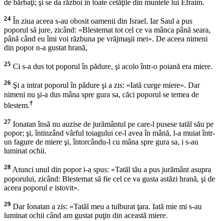
de bărbaţi; şi se da război în toate cetăţile din muntele lui Efraim.
24
În ziua aceea s-au obosit oamenii din Israel. Iar Saul a pus
poporul să jure, zicând: «Blestemat tot cel ce va mânca până seara,
până când eu îmi voi răzbuna pe vrăjmaşii mei». De aceea nimeni
din popor n-a gustat hrană,
25
Ci s-a dus tot poporul în pădure, şi acolo într-o poiană era miere.
26
Şi a intrat poporul în pădure şi a zis: «Iată curge miere». Dar
nimeni nu şi-a dus mâna spre gura sa, căci poporul se temea de
†
blestem.
27
Ionatan însă nu auzise de jurământul pe care-l pusese tatăl său pe
popor; şi, întinzând vârful toiagului ce-l avea în mână, l-a muiat într-
un fagure de miere şi, întorcându-l cu mâna spre gura sa, i s-au
luminat ochii.
28
Atunci unul din popor i-a spus: «Tatăl tău a pus jurământ asupra
poporului, zicând: Blestemat să fie cel ce va gusta astăzi hrană, şi de
aceea poporul e istovit».
29
Dar Ionatan a zis: «Tatăl meu a tulburat ţara. Iată mie mi s-au
luminat ochii când am gustat puţin din această miere.