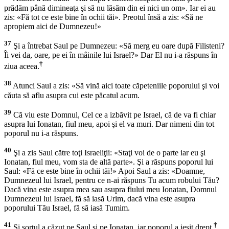
prădăm până dimineaţa şi să nu lăsăm din ei nici un om». Iar ei au
zis: «Fă tot ce este bine în ochii tăi». Preotul însă a zis: «Să ne
apropiem aici de Dumnezeu!»
37
Şi a întrebat Saul pe Dumnezeu: «Să merg eu oare după Filisteni?
Îi vei da, oare, pe ei în mâinile lui Israel?» Dar El nu i-a răspuns în
†
ziua aceea.
38
Atunci Saul a zis: «Să vină aici toate căpeteniile poporului şi voi
căuta să aflu asupra cui este păcatul acum.
39
Că viu este Domnul, Cel ce a izbăvit pe Israel, că de va fi chiar
asupra lui Ionatan, fiul meu, apoi şi el va muri. Dar nimeni din tot
poporul nu i-a răspuns.
40
Şi a zis Saul către toţi Israeliţii: «Staţi voi de o parte iar eu şi
Ionatan, fiul meu, vom sta de altă parte». Şi a răspuns poporul lui
Saul: «Fă ce este bine în ochii tăi!» Apoi Saul a zis: «Doamne,
Dumnezeul lui Israel, pentru ce n-ai răspuns Tu acum robului Tău?
Dacă vina este asupra mea sau asupra fiului meu Ionatan, Domnul
Dumnezeul lui Israel, fă să iasă Urim, dacă vina este asupra
poporului Tău Israel, fă să iasă Tumim.
41
†
Şi sorţul a căzut pe Saul şi pe Ionatan, iar poporul a ieşit drept.