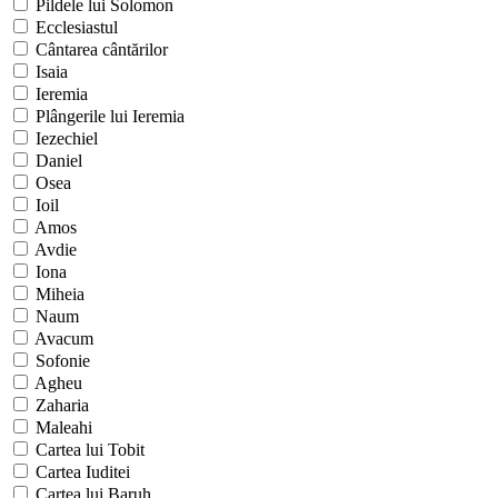
Pildele lui Solomon
Ecclesiastul
Cântarea cântărilor
Isaia
Ieremia
Plângerile lui Ieremia
Iezechiel
Daniel
Osea
Ioil
Amos
Avdie
Iona
Miheia
Naum
Avacum
Sofonie
Agheu
Zaharia
Maleahi
Cartea lui Tobit
Cartea Iuditei
Cartea lui Baruh