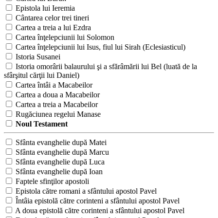
Epistola lui Ieremia
Cântarea celor trei tineri
Cartea a treia a lui Ezdra
Cartea înţelepciunii lui Solomon
Cartea înţelepciunii lui Isus, fiul lui Sirah (Eclesiasticul)
Istoria Susanei
Istoria omorârii balaurului şi a sfărâmării lui Bel (luată de la
sfârşitul cărţii lui Daniel)
Cartea întâi a Macabeilor
Cartea a doua a Macabeilor
Cartea a treia a Macabeilor
Rugăciunea regelui Manase
Noul Testament
Sfânta evanghelie după Matei
Sfânta evanghelie după Marcu
Sfânta evanghelie după Luca
Sfânta evanghelie după Ioan
Faptele sfinţilor apostoli
Epistola către romani a sfântului apostol Pavel
Întâia epistolă către corinteni a sfântului apostol Pavel
A doua epistolă către corinteni a sfântului apostol Pavel