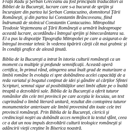
Fraţii Radu şi Şerban Greceanu au fost principalii traducători ai
Bibliei de la Bucureşti, lucrare care s-a bucurat de sprijin şi
încurajare din partea lui Şerban Cantacuzino, domnitorul Ţării
Româneşti, şi din partea lui Constantin Brâncoveanu, fiind
îndrumată de stolnicul Constantin Cantacuzino. Mitropolitul
Teodosie Veştemeanu al Ţării Româneşti a urmărit îndeaproape
această lucrare, acordându-i întregul sprijin şi binecuvântarea sa.
El a pus la dispoziţie Tipografia Mitropoliei pe care a asigurat-o de
întregul inventar tehnic în vederea tipăririi cărţii cât mai grabnic şi
în condiţii grafice de aleasă ţinută.
Biblia de la Bucureşti a intrat în istoria culturii româneşti ca un
moment cu multiple şi profunde semnificaţii. Această operă
certifica, în primul rând, atingerea unui înalt grad de maturizare a
limbii române în evoluţia ei spre dobândirea acelei capacităţi de a
reda variatul şi bogatul conţinut de idei şi gândire al cărţilor Sfintei
Scripturi, semnul sigur al posibilităţilor unei limbi aflate pe o înaltă
treaptă a dezvoltării sale. Biblia de la Bucureşti a oferit tuturor
românilor din cele trei provincii pe care aceştia le locuiau, un text
cuprinzând o limbă literară unitară, rezultat din contopirea tuturor
monumentelor anterioare ale limbii provenind din toate cele trei
provincii româneşti. Prin Biblia de la Bucureşti, clericii şi
credincioşii noştri au dobândit acces nemijlocit la textul sfânt, ceea
ce a dat un nou impuls dezvoltării culturii teologice româneşti şi
adâncirii vieţii creştine în Biserica noastră.