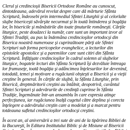
Clerul şi credincioşii Bisericii Ortodoxe Române au cunoscut,
dintotdeauna, adevărul revelat despre care dă mărturie Sfânta
Scriptură, îndeosebi prin intermediul Sfintei Liturghii şi al celorlalte
slujbe bisericeşti săvârşite necurmat şi în toată întinderea şi bogăţia
lor, în bisericile şi mănăstirile din toate ţinuturile româneşti. Cărţile
liturgice, peste douăzeci la număr, care sunt un important izvor al
Sfintei Tradiţii, au pus la îndemâna credincioşilor ortodocşi din
Biserica noastră numeroase şi cuprinzătoare părţi ale Sfintei
Scripturi sub forma pericopelor evanghelice, a lecturilor din
epistolele apostolice şi a paremiilor care sunt citiri din Sfânta
Scriptură. Înfăţişate credincioşilor în cadrul solemn al slujbelor
liturgice, bogatele lecturi din Sfânta Scriptură îşi dezvăluie întreaga
lor frumuseţe, toată bogăţia şi adâncimea înţelesurilor lor devenind,
totodată, temei şi motivare a rugăciunii obşteşti a Bisericii şi a vieţii
creştine în general. În cărţile de slujbă, la Sfânta Liturghie, prin
Biserică, dreptmăritorii creştini au întâlnit, deopotrivă, cuvântul
Sfintei Scripturi şi adevărurile de credinţă cuprinse în Sfânta
Tradiţie, îngemănate într-un ansamblu în care expresia atinge
perfecţiunea, iar rugăciunea înalţă cugetul către deplina şi corecta
înţelegere a adevărului creştin care a modelat şi a marcat pentru
totdeauna sufletul credincioşilor ortodocşi creştini.
În acest an, al aniversării a trei sute de ani de la tipărirea Bibliei de
la Bucureşti, în Editura Institutului Biblic şi de Misiune al Bisericii