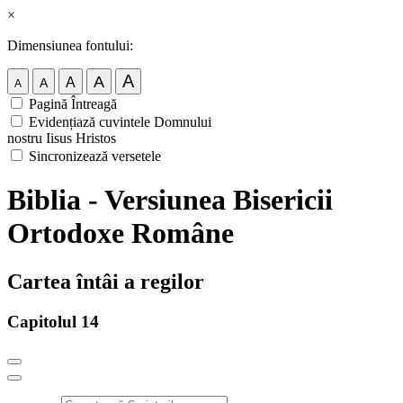
×
Dimensiunea fontului:
A
A
A
A
A
Pagină Întreagă
Evidențiază cuvintele Domnului
nostru Iisus Hristos
Sincronizează versetele
Biblia - Versiunea Bisericii
Ortodoxe Române
Cartea întâi a regilor
Capitolul 14