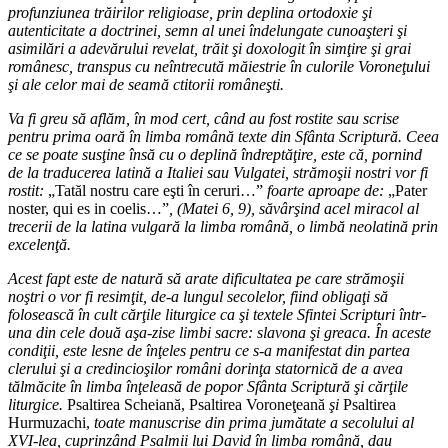
profunziunea trăirilor religioase, prin deplina ortodoxie şi
autenticitate a doctrinei, semn al unei îndelungate cunoaşteri şi
asimilări a adevărului revelat, trăit şi doxologit în simţire şi grai
românesc, transpus cu neîntrecută măiestrie în culorile Voroneţului
şi ale celor mai de seamă ctitorii româneşti.
Va fi greu să aflăm, în mod cert, când au fost rostite sau scrise
pentru prima oară în limba română texte din Sfânta Scriptură. Ceea
ce se poate susţine însă cu o deplină îndreptăţire, este că, pornind
de la traducerea latină a Italiei sau Vulgatei, strămoşii nostri vor fi
rostit:
„Tatăl nostru care eşti în ceruri…”
foarte aproape de:
„Pater
noster, qui es in coelis…”
, (Matei 6, 9), săvârşind acel miracol al
trecerii de la latina vulgară la limba română, o limbă neolatină prin
excelenţă.
Acest fapt este de natură să arate dificultatea pe care strămoşii
noştri o vor fi resimţit, de-a lungul secolelor, fiind obligaţi să
folosească în cult cărţile liturgice ca şi textele Sfintei Scripturi într-
una din cele două aşa-zise limbi sacre: slavona şi greaca. În aceste
condiţii, este lesne de înţeles pentru ce s-a manifestat din partea
clerului şi a credincioşilor români dorinţa statornică de a avea
tălmăcite în limba înţeleasă de popor Sfânta Scriptură şi cărţile
liturgice.
Psaltirea Scheiană, Psaltirea Voroneţeană
şi
Psaltirea
Hurmuzachi,
toate manuscrise din prima jumătate a secolului al
XVI-lea, cuprinzând Psalmii lui David în limba română, dau