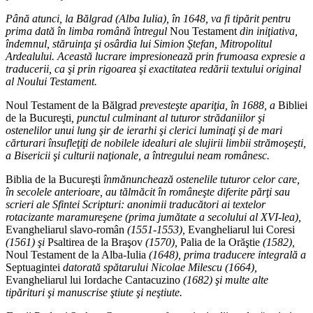
Până atunci, la Bălgrad (Alba Iulia), în 1648, va fi tipărit pentru
prima dată în limba română întregul
Nou Testament
din iniţiativa,
îndemnul, stăruinţa şi osârdia lui Simion Ştefan, Mitropolitul
Ardealului. Această lucrare impresionează prin frumoasa expresie a
traducerii, ca şi prin rigoarea şi exactitatea redării textului original
al Noului Testament.
Noul Testament de la Bălgrad
prevesteşte apariţia, în 1688, a
Bibliei
de la Bucureşti
, punctul culminant al tuturor strădaniilor şi
ostenelilor unui lung şir de ierarhi şi clerici luminaţi şi de mari
cărturari însufleţiţi de nobilele idealuri ale slujirii limbii strămoşeşti,
a Bisericii şi culturii naţionale, a întregului neam românesc.
Biblia de la Bucureşti
înmănunchează ostenelile tuturor celor care,
în secolele anterioare, au tălmăcit în româneşte diferite părţi sau
scrieri ale Sfintei Scripturi: anonimii traducători ai textelor
rotacizante maramureşene (prima jumătate a secolului al XVI-lea),
Evangheliarul slavo-român
(1551-1553),
Evangheliarul lui Coresi
(1561) şi
Psaltirea de la Braşov
(1570),
Palia de la Orăştie
(1582),
Noul Testament de la Alba-Iulia
(1648), prima traducere integrală a
Septuagintei
datorată spătarului Nicolae Milescu (1664),
Evangheliarul lui Iordache Cantacuzino
(1682) şi multe alte
tipărituri şi manuscrise ştiute şi neştiute.