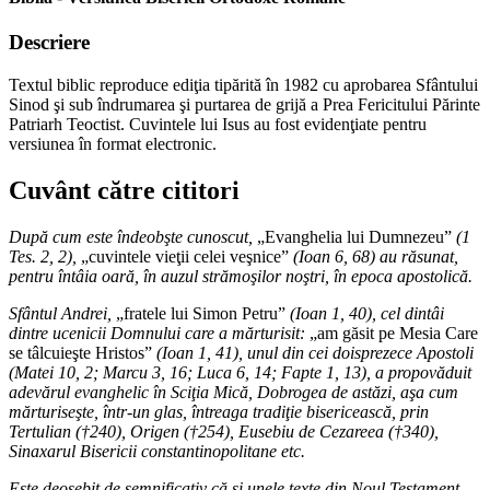
Descriere
Textul biblic reproduce ediţia tipărită în 1982 cu aprobarea Sfântului
Sinod şi sub îndrumarea şi purtarea de grijă a Prea Fericitului Părinte
Patriarh Teoctist. Cuvintele lui Isus au fost evidenţiate pentru
versiunea în format electronic.
Cuvânt către cititori
După cum este îndeobşte cunoscut,
„Evanghelia lui Dumnezeu”
(1
Tes. 2, 2),
„cuvintele vieţii celei veşnice”
(Ioan 6, 68) au răsunat,
pentru întâia oară, în auzul strămoşilor noştri, în epoca apostolică.
Sfântul Andrei,
„fratele lui Simon Petru”
(Ioan 1, 40), cel dintâi
dintre ucenicii Domnului care a mărturisit:
„am găsit pe Mesia Care
se tâlcuieşte Hristos”
(Ioan 1, 41), unul din cei doisprezece Apostoli
(Matei 10, 2; Marcu 3, 16; Luca 6, 14; Fapte 1, 13), a propovăduit
adevărul evanghelic în Sciţia Mică, Dobrogea de astăzi, aşa cum
mărturiseşte, într-un glas, întreaga tradiţie bisericească, prin
Tertulian (†240), Origen (†254), Eusebiu de Cezareea (†340),
Sinaxarul Bisericii constantinopolitane etc.
Este deosebit de semnificativ că şi unele texte din Noul Testament