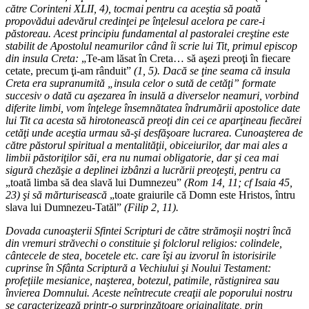
către Corinteni XLII, 4), tocmai pentru ca aceştia să poată
propovădui adevărul credinţei pe înţelesul acelora pe care-i
păstoreau. Acest principiu fundamental al pastoralei creştine este
stabilit de Apostolul neamurilor când îi scrie lui Tit, primul episcop
din insula Creta:
„Te-am lăsat în Creta… să aşezi preoţi în fiecare
cetate, precum ţi-am rânduit”
(1, 5). Dacă se ţine seama că insula
Creta era supranumită „insula celor o sută de cetăţi” formate
succesiv o dată cu aşezarea în insulă a diverselor neamuri, vorbind
diferite limbi, vom înţelege însemnătatea îndrumării apostolice date
lui Tit ca acesta să hirotonească preoţi din cei ce aparţineau fiecărei
cetăţi unde aceştia urmau să-şi desfăşoare lucrarea. Cunoaşterea de
către păstorul spiritual a mentalităţii, obiceiurilor, dar mai ales a
limbii păstoriţilor săi, era nu numai obligatorie, dar şi cea mai
sigură chezăşie a deplinei izbânzi a lucrării preoţeşti, pentru ca
„toată limba să dea slavă lui Dumnezeu”
(Rom 14, 11; cf Isaia 45,
23) şi să mărturisească
„toate graiurile că Domn este Hristos, întru
slava lui Dumnezeu-Tatăl”
(Filip 2, 11).
Dovada cunoaşterii Sfintei Scripturi de către strămoşii noştri încă
din vremuri străvechi o constituie şi folclorul religios: colindele,
cântecele de stea, bocetele etc. care îşi au izvorul în istorisirile
cuprinse în Sfânta Scriptură a Vechiului şi Noului Testament:
profeţiile mesianice, naşterea, botezul, patimile, răstignirea sau
învierea Domnului. Aceste neîntrecute creaţii ale poporului nostru
se caracterizează printr-o surprinzătoare originalitate, prin