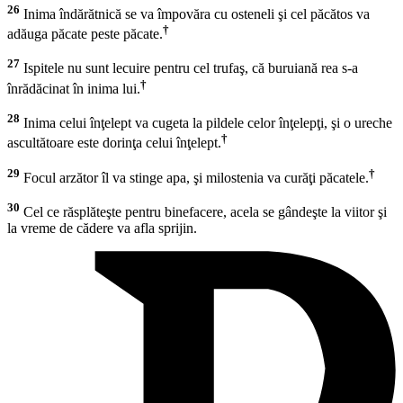
26
Inima îndărătnică se va împovăra cu osteneli şi cel păcătos va
†
adăuga păcate peste păcate.
27
Ispitele nu sunt lecuire pentru cel trufaş, că buruiană rea s-a
†
înrădăcinat în inima lui.
28
Inima celui înţelept va cugeta la pildele celor înţelepţi, şi o ureche
†
ascultătoare este dorinţa celui înţelept.
29
†
Focul arzător îl va stinge apa, şi milostenia va curăţi păcatele.
30
Cel ce răsplăteşte pentru binefacere, acela se gândeşte la viitor şi
la vreme de cădere va afla sprijin.