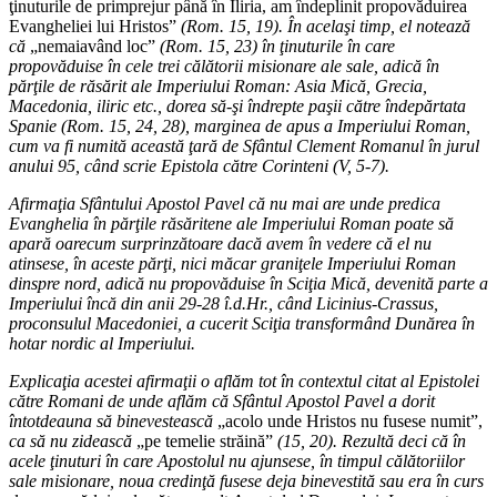
ţinuturile de primprejur până în Iliria, am îndeplinit propovăduirea
Evangheliei lui Hristos”
(Rom. 15, 19). În acelaşi timp, el notează
că
„nemaiavând loc”
(Rom. 15, 23) în ţinuturile în care
propovăduise în cele trei călătorii misionare ale sale, adică în
părţile de răsărit ale Imperiului Roman: Asia Mică, Grecia,
Macedonia, iliric etc., dorea să-şi îndrepte paşii către îndepărtata
Spanie (Rom. 15, 24, 28), marginea de apus a Imperiului Roman,
cum va fi numită această ţară de Sfântul Clement Romanul în jurul
anului 95, când scrie Epistola către Corinteni (V, 5-7).
Afirmaţia Sfântului Apostol Pavel că nu mai are unde predica
Evanghelia în părţile răsăritene ale Imperiului Roman poate să
apară oarecum surprinzătoare dacă avem în vedere că el nu
atinsese, în aceste părţi, nici măcar graniţele Imperiului Roman
dinspre nord, adică nu propovăduise în Sciţia Mică, devenită parte a
Imperiului încă din anii 29-28 î.d.Hr., când Licinius-Crassus,
proconsulul Macedoniei, a cucerit Sciţia transformând Dunărea în
hotar nordic al Imperiului.
Explicaţia acestei afirmaţii o aflăm tot în contextul citat al Epistolei
către Romani de unde aflăm că Sfântul Apostol Pavel a dorit
întotdeauna să binevestească
„acolo unde Hristos nu fusese numit”,
ca să nu zidească
„pe temelie străină”
(15, 20). Rezultă deci că în
acele ţinuturi în care Apostolul nu ajunsese, în timpul călătoriilor
sale misionare, noua credinţă fusese deja binevestită sau era în curs