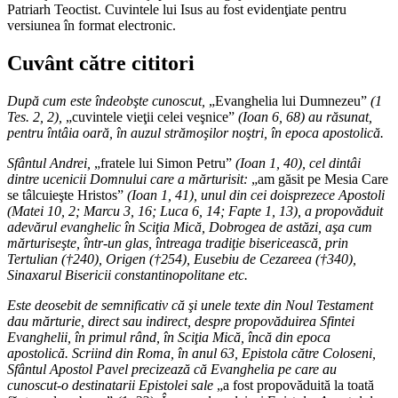
Patriarh Teoctist. Cuvintele lui Isus au fost evidenţiate pentru
versiunea în format electronic.
Cuvânt către cititori
După cum este îndeobşte cunoscut,
„Evanghelia lui Dumnezeu”
(1
Tes. 2, 2),
„cuvintele vieţii celei veşnice”
(Ioan 6, 68) au răsunat,
pentru întâia oară, în auzul strămoşilor noştri, în epoca apostolică.
Sfântul Andrei,
„fratele lui Simon Petru”
(Ioan 1, 40), cel dintâi
dintre ucenicii Domnului care a mărturisit:
„am găsit pe Mesia Care
se tâlcuieşte Hristos”
(Ioan 1, 41), unul din cei doisprezece Apostoli
(Matei 10, 2; Marcu 3, 16; Luca 6, 14; Fapte 1, 13), a propovăduit
adevărul evanghelic în Sciţia Mică, Dobrogea de astăzi, aşa cum
mărturiseşte, într-un glas, întreaga tradiţie bisericească, prin
Tertulian (†240), Origen (†254), Eusebiu de Cezareea (†340),
Sinaxarul Bisericii constantinopolitane etc.
Este deosebit de semnificativ că şi unele texte din Noul Testament
dau mărturie, direct sau indirect, despre propovăduirea Sfintei
Evanghelii, în primul rând, în Sciţia Mică, încă din epoca
apostolică. Scriind din Roma, în anul 63, Epistola către Coloseni,
Sfântul Apostol Pavel precizează că Evanghelia pe care au
cunoscut-o destinatarii Epistolei sale
„a fost propovăduită la toată