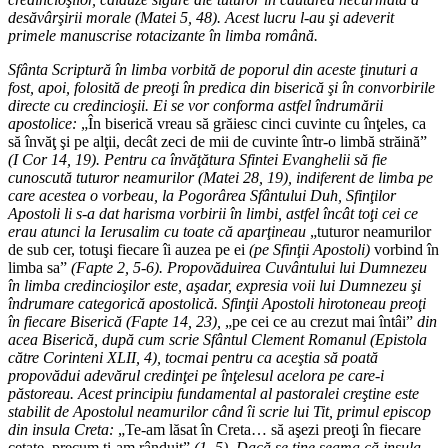
desăvârşirii morale (Matei 5, 48). Acest lucru l-au şi adeverit
primele manuscrise rotacizante în limba română.
Sfânta Scriptură în limba vorbită de poporul din aceste ţinuturi a
fost, apoi, folosită de preoţi în predica din biserică şi în convorbirile
directe cu credincioşii. Ei se vor conforma astfel îndrumării
apostolice:
„În biserică vreau să grăiesc cinci cuvinte cu înţeles, ca
să învăţ şi pe alţii, decât zeci de mii de cuvinte într-o limbă străină”
(I Cor 14, 19). Pentru ca învăţătura Sfintei Evanghelii să fie
cunoscută tuturor neamurilor (Matei 28, 19), indiferent de limba pe
care acestea o vorbeau, la Pogorârea Sfântului Duh, Sfinţilor
Apostoli li s-a dat harisma vorbirii în limbi, astfel încât toţi cei ce
erau atunci la Ierusalim cu toate că aparţineau
„tuturor neamurilor
de sub cer, totuşi fiecare îi auzea pe ei
(pe Sfinţii Apostoli)
vorbind în
limba sa”
(Fapte 2, 5-6). Propovăduirea Cuvântului lui Dumnezeu
în limba credincioşilor este, aşadar, expresia voii lui Dumnezeu şi
îndrumare categorică apostolică. Sfinţii Apostoli hirotoneau preoţi
în fiecare Biserică (Fapte 14, 23),
„pe cei ce au crezut mai întâi”
din
acea Biserică, după cum scrie Sfântul Clement Romanul (Epistola
către Corinteni XLII, 4), tocmai pentru ca aceştia să poată
propovădui adevărul credinţei pe înţelesul acelora pe care-i
păstoreau. Acest principiu fundamental al pastoralei creştine este
stabilit de Apostolul neamurilor când îi scrie lui Tit, primul episcop
din insula Creta:
„Te-am lăsat în Creta… să aşezi preoţi în fiecare
cetate, precum ţi-am rânduit”
(1, 5). Dacă se ţine seama că insula