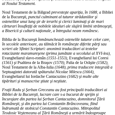
al Noului Testament.
Noul Testament de la Bălgrad
prevesteşte apariţia, în 1688, a
Bibliei
de la Bucureşti
, punctul culminant al tuturor strădaniilor şi
ostenelilor unui lung şir de ierarhi şi clerici luminaţi şi de mari
cărturari însufleţiţi de nobilele idealuri ale slujirii limbii strămoşeşti,
a Bisericii şi culturii naţionale, a întregului neam românesc.
Biblia de la Bucureşti
înmănunchează ostenelile tuturor celor care,
în secolele anterioare, au tălmăcit în româneşte diferite părţi sau
scrieri ale Sfintei Scripturi: anonimii traducători ai textelor
rotacizante maramureşene (prima jumătate a secolului al XVI-lea),
Evangheliarul slavo-român
(1551-1553),
Evangheliarul lui Coresi
(1561) şi
Psaltirea de la Braşov
(1570),
Palia de la Orăştie
(1582),
Noul Testament de la Alba-Iulia
(1648), prima traducere integrală a
Septuagintei
datorată spătarului Nicolae Milescu (1664),
Evangheliarul lui Iordache Cantacuzino
(1682) şi multe alte
tipărituri şi manuscrise ştiute şi neştiute.
Fraţii Radu şi Şerban Greceanu au fost principalii traducători ai
Bibliei de la Bucureşti, lucrare care s-a bucurat de sprijin şi
încurajare din partea lui Şerban Cantacuzino, domnitorul Ţării
Româneşti, şi din partea lui Constantin Brâncoveanu, fiind
îndrumată de stolnicul Constantin Cantacuzino. Mitropolitul
Teodosie Veştemeanu al Ţării Româneşti a urmărit îndeaproape