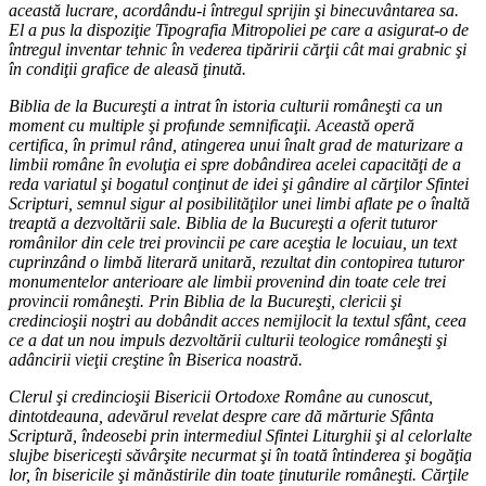
această lucrare, acordându-i întregul sprijin şi binecuvântarea sa.
El a pus la dispoziţie Tipografia Mitropoliei pe care a asigurat-o de
întregul inventar tehnic în vederea tipăririi cărţii cât mai grabnic şi
în condiţii grafice de aleasă ţinută.
Biblia de la Bucureşti a intrat în istoria culturii româneşti ca un
moment cu multiple şi profunde semnificaţii. Această operă
certifica, în primul rând, atingerea unui înalt grad de maturizare a
limbii române în evoluţia ei spre dobândirea acelei capacităţi de a
reda variatul şi bogatul conţinut de idei şi gândire al cărţilor Sfintei
Scripturi, semnul sigur al posibilităţilor unei limbi aflate pe o înaltă
treaptă a dezvoltării sale. Biblia de la Bucureşti a oferit tuturor
românilor din cele trei provincii pe care aceştia le locuiau, un text
cuprinzând o limbă literară unitară, rezultat din contopirea tuturor
monumentelor anterioare ale limbii provenind din toate cele trei
provincii româneşti. Prin Biblia de la Bucureşti, clericii şi
credincioşii noştri au dobândit acces nemijlocit la textul sfânt, ceea
ce a dat un nou impuls dezvoltării culturii teologice româneşti şi
adâncirii vieţii creştine în Biserica noastră.
Clerul şi credincioşii Bisericii Ortodoxe Române au cunoscut,
dintotdeauna, adevărul revelat despre care dă mărturie Sfânta
Scriptură, îndeosebi prin intermediul Sfintei Liturghii şi al celorlalte
slujbe bisericeşti săvârşite necurmat şi în toată întinderea şi bogăţia
lor, în bisericile şi mănăstirile din toate ţinuturile româneşti. Cărţile