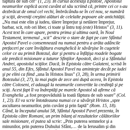
făptura de sub cer”
(1, 23). În cursul aceleiaşi Epistole, Apostolul
neamurilor explică acest cuvânt al său scriind că, printre cei ce s-au
dezbrăcat de omul cel vechi, îmbrăcându-se în cel nou, se numără
şi sciţii, deveniţi creştini alături de celelalte popoare ale antichităţii.
„Nu mai este elin şi iudeu, tăiere împrejur şi netăiere împrejur,
barbar, scit, rob ori liber, ci toate şi întru toţi
(este)
Hristos”
(3, 11).
Acest text în care apare, pentru prima şi ultima oară, în Noul
Testament, termenul „scit” descrie o stare de fapt pe care Sfântul
Apostol Pavel o consemnează nu numai pentru a arăta adâncile
prefaceri pe care învăţătura evanghelică le săvârşise în cugetele
celor ce au primit Botezul, dar şi pentru a înfăţişa roadele bogate
ale predicii misionare a tuturor Sfinţilor Apostoli, deci şi a Sfântului
Andrei, apostolul sciţilor. Dacă, în Epistola către Galateni, scrisă în
anul 55, din Efes, Sfântul Apostol Pavel nu aminteşte decât pe iudei
şi pe elini ca fiind
„una în Hristos Iisus”
(3, 28), în urma primirii
Botezului (3, 27), la mai puţin de zece ani după aceea, în Epistola
către Coloseni, el adaugă la neamurile convertite la credinţă şi pe
sciţi. Acest fapt îl va îndreptăţi pe marele Apostol să afirme că
Evanghelia
„a fost propovăduită la toată făptura de sub soare”
(Col.
1, 23). El va scrie întotdeauna numai ce a săvârşit Hristos
„spre
ascultarea neamurilor, prin cuvânt şi prin faptă”
(Rom. 15, 18).
Când, la începutul anului 58, Sfântul Apostol Pavel prezenta, în
Epistola către Romani, un prim bilanţ al rezultatelor călătoriilor
sale misionare, el putea să scrie:
„Prin puterea semnelor şi a
minunilor, prin puterea Duhului Sfânt,… de la Ierusalim şi din