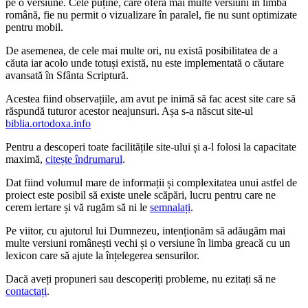
pe o versiune. Cele puține, care oferă mai multe versiuni în limba
română, fie nu permit o vizualizare în paralel, fie nu sunt optimizate
pentru mobil.
De asemenea, de cele mai multe ori, nu există posibilitatea de a
căuta iar acolo unde totuși există, nu este implementată o căutare
avansată în Sfânta Scriptură.
Acestea fiind observațiile, am avut pe inimă să fac acest site care să
răspundă tuturor acestor neajunsuri. Așa s-a născut site-ul
biblia.ortodoxa.info
Pentru a descoperi toate facilitățile site-ului și a-l folosi la capacitate
maximă,
citește îndrumarul
.
Dat fiind volumul mare de informații și complexitatea unui astfel de
proiect este posibil să existe unele scăpări, lucru pentru care ne
cerem iertare și vă rugăm să ni le
semnalați
.
Pe viitor, cu ajutorul lui Dumnezeu, intenționăm să adăugăm mai
multe versiuni românești vechi și o versiune în limba greacă cu un
lexicon care să ajute la înțelegerea sensurilor.
Dacă aveți propuneri sau descoperiți probleme, nu ezitați să ne
contactați
.