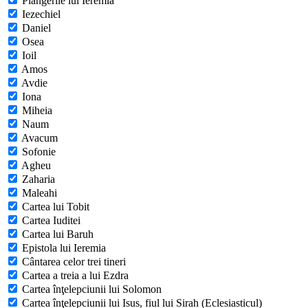
Plângerile lui Ieremia
Iezechiel
Daniel
Osea
Ioil
Amos
Avdie
Iona
Miheia
Naum
Avacum
Sofonie
Agheu
Zaharia
Maleahi
Cartea lui Tobit
Cartea Iuditei
Cartea lui Baruh
Epistola lui Ieremia
Cântarea celor trei tineri
Cartea a treia a lui Ezdra
Cartea înţelepciunii lui Solomon
Cartea înţelepciunii lui Isus, fiul lui Sirah (Eclesiasticul)