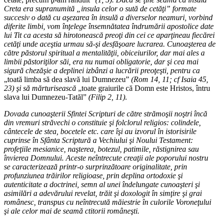
Creta era supranumită „insula celor o sută de cetăţi” formate
succesiv o dată cu aşezarea în insulă a diverselor neamuri, vorbind
diferite limbi, vom înţelege însemnătatea îndrumării apostolice date
lui Tit ca acesta să hirotonească preoţi din cei ce aparţineau fiecărei
cetăţi unde aceştia urmau să-şi desfăşoare lucrarea. Cunoaşterea de
către păstorul spiritual a mentalităţii, obiceiurilor, dar mai ales a
limbii păstoriţilor săi, era nu numai obligatorie, dar şi cea mai
sigură chezăşie a deplinei izbânzi a lucrării preoţeşti, pentru ca
„toată limba să dea slavă lui Dumnezeu”
(Rom 14, 11; cf Isaia 45,
23) şi să mărturisească
„toate graiurile că Domn este Hristos, întru
slava lui Dumnezeu-Tatăl”
(Filip 2, 11).
Dovada cunoaşterii Sfintei Scripturi de către strămoşii noştri încă
din vremuri străvechi o constituie şi folclorul religios: colindele,
cântecele de stea, bocetele etc. care îşi au izvorul în istorisirile
cuprinse în Sfânta Scriptură a Vechiului şi Noului Testament:
profeţiile mesianice, naşterea, botezul, patimile, răstignirea sau
învierea Domnului. Aceste neîntrecute creaţii ale poporului nostru
se caracterizează printr-o surprinzătoare originalitate, prin
profunziunea trăirilor religioase, prin deplina ortodoxie şi
autenticitate a doctrinei, semn al unei îndelungate cunoaşteri şi
asimilări a adevărului revelat, trăit şi doxologit în simţire şi grai
românesc, transpus cu neîntrecută măiestrie în culorile Voroneţului
şi ale celor mai de seamă ctitorii româneşti.