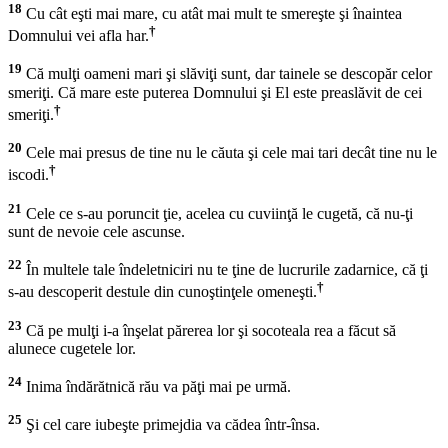
18
Cu cât eşti mai mare, cu atât mai mult te smereşte şi înaintea
†
Domnului vei afla har.
19
Că mulţi oameni mari şi slăviţi sunt, dar tainele se descopăr celor
smeriţi. Că mare este puterea Domnului şi El este preaslăvit de cei
†
smeriţi.
20
Cele mai presus de tine nu le căuta şi cele mai tari decât tine nu le
†
iscodi.
21
Cele ce s-au poruncit ţie, acelea cu cuviinţă le cugetă, că nu-ţi
sunt de nevoie cele ascunse.
22
În multele tale îndeletniciri nu te ţine de lucrurile zadarnice, că ţi
†
s-au descoperit destule din cunoştinţele omeneşti.
23
Că pe mulţi i-a înşelat părerea lor şi socoteala rea a făcut să
alunece cugetele lor.
24
Inima îndărătnică rău va păţi mai pe urmă.
25
Şi cel care iubeşte primejdia va cădea într-însa.