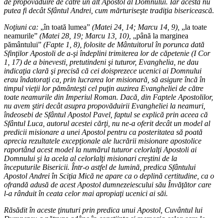
de propovăduire de către un alt Apostol al Domnului. Iar acesta nu
putea fi decât Sfântul Andrei, cum mărturiseşte tradiţia bisericească.
Noţiuni ca:
„în toată lumea”
(Matei 24, 14; Marcu 14, 9),
„la toate
neamurile”
(Matei 28, 19; Marcu 13, 10),
„până la marginea
pământului”
(Fapte 1, 8), folosite de Mântuitorul în porunca dată
Sfinţilor Apostoli de a-şi îndeplini trimiterea lor de căpetenie (I Cor
1, 17) de a binevesti, pretutindeni şi tuturor, Evanghelia, ne dau
indicaţia clară şi precisă că cei doisprezece ucenici ai Domnului
erau îndatoraţi ca, prin lucrarea lor misionară, să asigure încă în
timpul vieţii lor pământeşti cel puţin auzirea Evangheliei de către
toate neamurile din Imperiul Roman. Dacă, din Faptele Apostolilor,
nu avem ştiri decât asupra propovăduirii Evangheliei la neamuri,
îndeosebi de Sfântul Apostol Pavel, faptul se explică prin aceea că
Sfântul Luca, autorul acestei cărţi, nu ne-a oferit decât un model al
predicii misionare a unei Apostol pentru ca posteritatea să poată
aprecia rezultatele excepţionale ale lucrării misionare apostolice
raportând acest model la numărul tuturor celorlalţi Apostoli ai
Domnului şi la acela al celorlalţi misionari creştini de la
începuturile Bisericii. Într-o astfel de lumină, predica Sfântului
Apostol Andrei în Sciţia Mică ne apare ca o deplină certitudine, ca o
ofrandă adusă de acest Apostol dumnezeiescului său Învăţător care
l-a rânduit în ceata celor mai apropiaţi ucenici ai săi.
Răsădit în aceste ţinuturi prin predica unui Apostol, Cuvântul lui