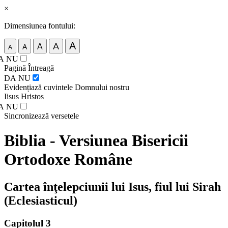
×
Dimensiunea fontului:
A
A
A
A
A
A
NU
Pagină Întreagă
DA
NU
Evidențiază cuvintele Domnului nostru
Iisus Hristos
A
NU
Sincronizează versetele
Biblia - Versiunea Bisericii
Ortodoxe Române
Cartea înţelepciunii lui Isus, fiul lui Sirah
(Eclesiasticul)
Capitolul 3