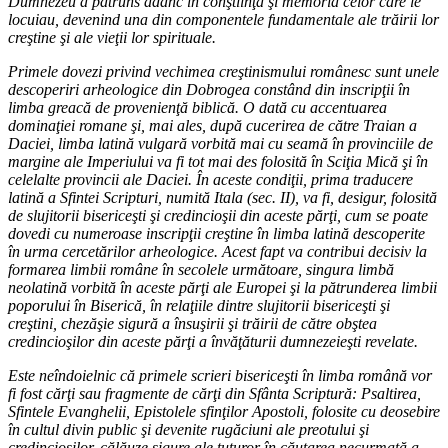
Dumnezeu a pătruns adânc în conştiinţa şi memoria celor care le
locuiau, devenind una din componentele fundamentale ale trăirii lor
creştine şi ale vieţii lor spirituale.
Primele dovezi privind vechimea creştinismului românesc sunt unele
descoperiri arheologice din Dobrogea constând din inscripţii în
limba greacă de provenienţă biblică. O dată cu accentuarea
dominaţiei romane şi, mai ales, după cucerirea de către Traian a
Daciei, limba latină vulgară vorbită mai cu seamă în provinciile de
margine ale Imperiului va fi tot mai des folosită în Sciţia Mică şi în
celelalte provincii ale Daciei. În aceste condiţii, prima traducere
latină a Sfintei Scripturi, numită Itala (sec. II), va fi, desigur, folosită
de slujitorii bisericeşti şi credincioşii din aceste părţi, cum se poate
dovedi cu numeroase inscripţii creştine în limba latină descoperite
în urma cercetărilor arheologice. Acest fapt va contribui decisiv la
formarea limbii române în secolele următoare, singura limbă
neolatină vorbită în aceste părţi ale Europei şi la pătrunderea limbii
poporului în Biserică, în relaţiile dintre slujitorii bisericeşti şi
creştini, chezăşie sigură a însuşirii şi trăirii de către obştea
credincioşilor din aceste părţi a învăţăturii dumnezeieşti revelate.
Este neîndoielnic că primele scrieri bisericeşti în limba română vor
fi fost cărţi sau fragmente de cărţi din Sfânta Scriptură: Psaltirea,
Sfintele Evanghelii, Epistolele sfinţilor Apostoli, folosite cu deosebire
în cultul divin public şi devenite rugăciuni ale preotului şi
credincioşilor, călăuze sigure ale tuturor în căutarea necurmată a