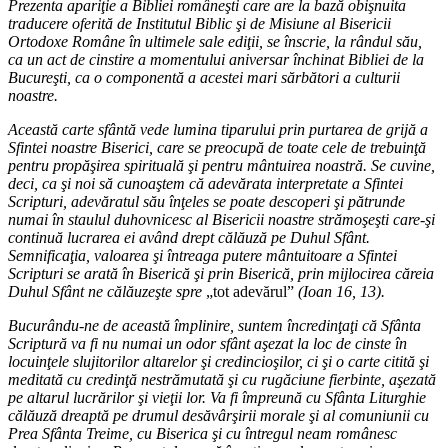
Prezenta apariţie a Bibliei româneşti care are la bază obişnuita
traducere oferită de Institutul Biblic şi de Misiune al Bisericii
Ortodoxe Române în ultimele sale ediţii, se înscrie, la rândul său,
ca un act de cinstire a momentului aniversar închinat Bibliei de la
Bucureşti, ca o componentă a acestei mari sărbători a culturii
noastre.
Această carte sfântă vede lumina tiparului prin purtarea de grijă a
Sfintei noastre Biserici, care se preocupă de toate cele de trebuinţă
pentru propăşirea spirituală şi pentru mântuirea noastră. Se cuvine,
deci, ca şi noi să cunoaştem că adevărata interpretate a Sfintei
Scripturi, adevăratul său înţeles se poate descoperi şi pătrunde
numai în staulul duhovnicesc al Bisericii noastre strămoşeşti care-şi
continuă lucrarea ei având drept călăuză pe Duhul Sfânt.
Semnificaţia, valoarea şi întreaga putere mântuitoare a Sfintei
Scripturi se arată în Biserică şi prin Biserică, prin mijlocirea căreia
Duhul Sfânt ne călăuzeşte spre
„tot adevărul”
(Ioan 16, 13).
Bucurându-ne de această împlinire, suntem încredinţaţi că Sfânta
Scriptură va fi nu numai un odor sfânt aşezat la loc de cinste în
locuinţele slujitorilor altarelor şi credincioşilor, ci şi o carte citită şi
meditată cu credinţă nestrămutată şi cu rugăciune fierbinte, aşezată
pe altarul lucrărilor şi vieţii lor. Va fi împreună cu Sfânta Liturghie
călăuză dreaptă pe drumul desăvârşirii morale şi al comuniunii cu
Prea Sfânta Treime, cu Biserica şi cu întregul neam românesc