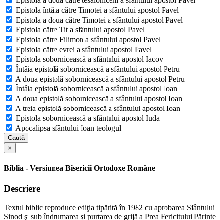
Epistola a doua către tesaloniceni a sfântului apostol Pavel
Epistola întâia către Timotei a sfântului apostol Pavel
Epistola a doua către Timotei a sfântului apostol Pavel
Epistola către Tit a sfântului apostol Pavel
Epistola către Filimon a sfântului apostol Pavel
Epistola către evrei a sfântului apostol Pavel
Epistola sobornicească a sfântului apostol Iacov
Întâia epistolă sobornicească a sfântului apostol Petru
A doua epistolă sobornicească a sfântului apostol Petru
Întâia epistolă sobornicească a sfântului apostol Ioan
A doua epistolă sobornicească a sfântului apostol Ioan
A treia epistolă sobornicească a sfântului apostol Ioan
Epistola sobornicească a sfântului apostol Iuda
Apocalipsa sfântului Ioan teologul
Caută
×
Biblia - Versiunea Bisericii Ortodoxe Române
Descriere
Textul biblic reproduce ediţia tipărită în 1982 cu aprobarea Sfântului
Sinod şi sub îndrumarea şi purtarea de grijă a Prea Fericitului Părinte