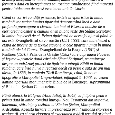
format o dată cu încreştinarea sa, rostirea românească fiind marcată
pentru totdeauna de acest eveniment unic în istorie.
Când se vor ivi condiţii prielnice, textele scripturistice în limba
română vor vedea lumina tiparului demonstrând încă o dată
profunda preocupare a clerului luminat al Bisericii noastre de a
oferi credincioşilor şi cultului divin public texte din Sfânta Scriptură
în limba înţeleasă de ei. Prima tipăritură de acest fel ajunsă până la
noi este
Evangheliarul slavo-român
(1551-1553) care marchează o
etapă de trecere de la textele slavone la cele tipărite numai în limba
română ale lui Coresi:
Evangheliarul de la Braşov
(1561) şi
Psaltirea
(1570).
Palia de la Orăştie
(1582) care cuprindea Facerea
şi Ieşirea – primele două cărţi ale Sfintei Scripturi, ne aminteşte
despre un îndrăzneţ proiect de tipărire a întregii Biblii în limba
română, care însă nu va fi realizat decât cu peste o sută de ani mai
târziu, în 1688, în capitala Ţării Româneşti, când, în noua
tipografie a Mitropoliei Ungrovlahiei, înfiinţată în 1678, va vedea
lumina tiparului monumentala
Biblie de la Bucureşti
, supranumită
şi
Biblia lui Şerban Cantacuzino.
Până atunci, la Bălgrad (Alba Iulia), în 1648, va fi tipărit pentru
prima dată în limba română întregul
Nou Testament
din iniţiativa,
îndemnul, stăruinţa şi osârdia lui Simion Ştefan, Mitropolitul
Ardealului. Această lucrare impresionează prin frumoasa expresie a
traducerii, ca şi prin rigoarea şi exactitatea redării textului original