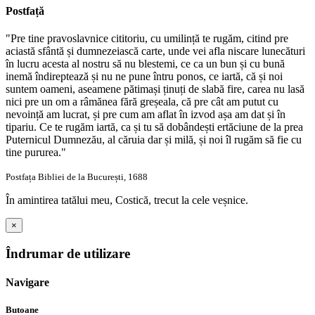
Postfață
"Pre tine pravoslavnice cititoriu, cu umilință te rugăm, citind pre
aciastă sfântă și dumnezeiască carte, unde vei afla niscare lunecături
în lucru acesta al nostru să nu blestemi, ce ca un bun și cu bună
inemă îndireptează și nu ne pune întru ponos, ce iartă, că și noi
suntem oameni, aseamene pătimași ținuți de slabă fire, carea nu lasă
nici pre un om a râmănea fără greșeala, că pre cât am putut cu
nevoință am lucrat, și pre cum am aflat în izvod așa am dat și în
tipariu. Ce te rugăm iartă, ca și tu să dobândești ertăciune de la prea
Puternicul Dumnezău, al căruia dar și milă, și noi îl rugăm să fie cu
tine pururea."
Postfața Bibliei de la București, 1688
În amintirea tatălui meu, Costică, trecut la cele veșnice.
×
Îndrumar de utilizare
Navigare
Butoane