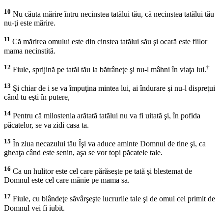
10
Nu căuta mărire întru necinstea tatălui tău, că necinstea tatălui tău
nu-ţi este mărire.
11
Că mărirea omului este din cinstea tatălui său şi ocară este fiilor
mama necinstită.
12
†
Fiule, sprijină pe tatăl tău la bătrâneţe şi nu-l mâhni în viaţa lui.
13
Şi chiar de i se va împuţina mintea lui, ai îndurare şi nu-l dispreţui
când tu eşti în putere,
14
Pentru că milostenia arătată tatălui nu va fi uitată şi, în pofida
păcatelor, se va zidi casa ta.
15
În ziua necazului tău Îşi va aduce aminte Domnul de tine şi, ca
gheaţa când este senin, aşa se vor topi păcatele tale.
16
Ca un hulitor este cel care părăseşte pe tată şi blestemat de
Domnul este cel care mânie pe mama sa.
17
Fiule, cu blândeţe săvârşeşte lucrurile tale şi de omul cel primit de
Domnul vei fi iubit.