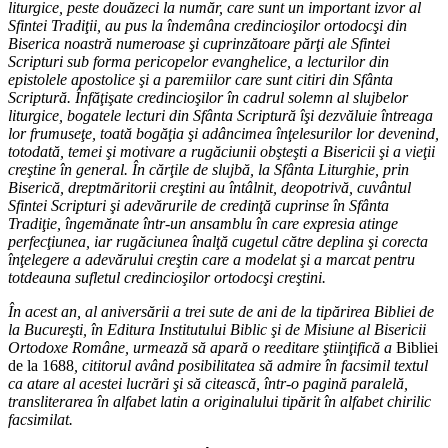
liturgice, peste douăzeci la număr, care sunt un important izvor al
Sfintei Tradiţii, au pus la îndemâna credincioşilor ortodocşi din
Biserica noastră numeroase şi cuprinzătoare părţi ale Sfintei
Scripturi sub forma pericopelor evanghelice, a lecturilor din
epistolele apostolice şi a paremiilor care sunt citiri din Sfânta
Scriptură. Înfăţişate credincioşilor în cadrul solemn al slujbelor
liturgice, bogatele lecturi din Sfânta Scriptură îşi dezvăluie întreaga
lor frumuseţe, toată bogăţia şi adâncimea înţelesurilor lor devenind,
totodată, temei şi motivare a rugăciunii obşteşti a Bisericii şi a vieţii
creştine în general. În cărţile de slujbă, la Sfânta Liturghie, prin
Biserică, dreptmăritorii creştini au întâlnit, deopotrivă, cuvântul
Sfintei Scripturi şi adevărurile de credinţă cuprinse în Sfânta
Tradiţie, îngemănate într-un ansamblu în care expresia atinge
perfecţiunea, iar rugăciunea înalţă cugetul către deplina şi corecta
înţelegere a adevărului creştin care a modelat şi a marcat pentru
totdeauna sufletul credincioşilor ortodocşi creştini.
În acest an, al aniversării a trei sute de ani de la tipărirea Bibliei de
la Bucureşti, în Editura Institutului Biblic şi de Misiune al Bisericii
Ortodoxe Române, urmează să apară o reeditare ştiinţifică a
Bibliei
de la 1688
, cititorul având posibilitatea să admire în facsimil textul
ca atare al acestei lucrări şi să citească, într-o pagină paralelă,
transliterarea în alfabet latin a originalului tipărit în alfabet chirilic
facsimilat.