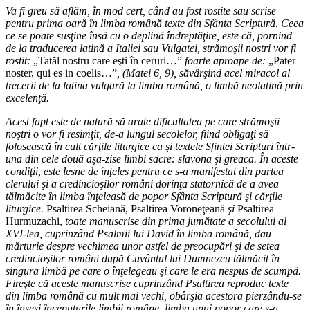
Va fi greu să aflăm, în mod cert, când au fost rostite sau scrise
pentru prima oară în limba română texte din Sfânta Scriptură. Ceea
ce se poate susţine însă cu o deplină îndreptăţire, este că, pornind
de la traducerea latină a Italiei sau Vulgatei, strămoşii nostri vor fi
rostit:
„Tatăl nostru care eşti în ceruri…”
foarte aproape de:
„Pater
noster, qui es in coelis…”
, (Matei 6, 9), săvârşind acel miracol al
trecerii de la latina vulgară la limba română, o limbă neolatină prin
excelenţă.
Acest fapt este de natură să arate dificultatea pe care strămoşii
noştri o vor fi resimţit, de-a lungul secolelor, fiind obligaţi să
folosească în cult cărţile liturgice ca şi textele Sfintei Scripturi într-
una din cele două aşa-zise limbi sacre: slavona şi greaca. În aceste
condiţii, este lesne de înţeles pentru ce s-a manifestat din partea
clerului şi a credincioşilor români dorinţa statornică de a avea
tălmăcite în limba înţeleasă de popor Sfânta Scriptură şi cărţile
liturgice.
Psaltirea Scheiană, Psaltirea Voroneţeană
şi
Psaltirea
Hurmuzachi,
toate manuscrise din prima jumătate a secolului al
XVI-lea, cuprinzând Psalmii lui David în limba română, dau
mărturie despre vechimea unor astfel de preocupări şi de setea
credincioşilor români după Cuvântul lui Dumnezeu tălmăcit în
singura limbă pe care o înţelegeau şi care le era nespus de scumpă.
Fireşte că aceste manuscrise cuprinzând Psaltirea reproduc texte
din limba română cu mult mai vechi, obârşia acestora pierzându-se
în înseşi începuturile limbii române, limba unui popor care s-a