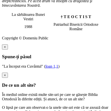
dreptcredincios. Pe acest drum vă însoţim cu dragostea şi
binecuvântarea Noastră.
La sărbătoarea Bunei
† T E O C T I S T
Vestiri
Patriarhul Bisericii Ortodoxe
1988
Române
Copyright © Domeniu Public
×
Spune-ți păsul
"La început era Cuvântul" (
Ioan 1,1
)
×
De ce un alt site?
În mediul online există multe site-uri pe care se găsește Biblia
Ortodoxă în diferite ediții. Și atunci, de ce un alt site?
O lipsă pe care am observat-o la unele site-uri este că se axează doar