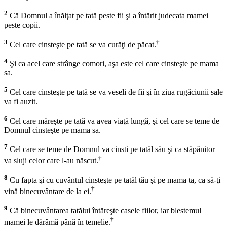
2
Că Domnul a înălţat pe tată peste fii şi a întărit judecata mamei
peste copii.
3
†
Cel care cinsteşte pe tată se va curăţi de păcat.
4
Şi ca acel care strânge comori, aşa este cel care cinsteşte pe mama
sa.
5
Cel care cinsteşte pe tată se va veseli de fii şi în ziua rugăciunii sale
va fi auzit.
6
Cel care măreşte pe tată va avea viaţă lungă, şi cel care se teme de
Domnul cinsteşte pe mama sa.
7
Cel care se teme de Domnul va cinsti pe tatăl său şi ca stăpânitor
†
va sluji celor care l-au născut.
8
Cu fapta şi cu cuvântul cinsteşte pe tatăl tău şi pe mama ta, ca să-ţi
†
vină binecuvântare de la ei.
9
Că binecuvântarea tatălui întăreşte casele fiilor, iar blestemul
†
mamei le dărâmă până în temelie.