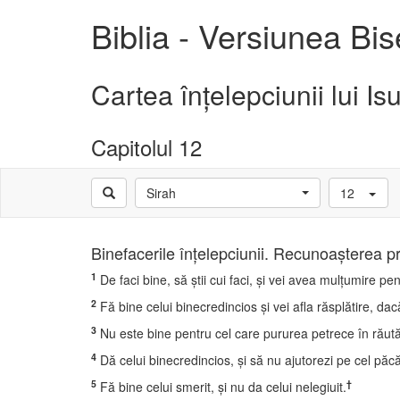
Biblia - Versiunea Bi
Cartea înţelepciunii lui Isu
Capitolul 12
Sirah
12
Binefacerile înţelepciunii. Recunoaşterea pr
1
De faci bine, să ştii cui faci, şi vei avea mulţumire pe
2
Fă bine celui binecredincios şi vei afla răsplătire, dac
3
Nu este bine pentru cel care pururea petrece în răutăţ
4
Dă celui binecredincios, şi să nu ajutorezi pe cel păc
5
†
Fă bine celui smerit, şi nu da celui nelegiuit.