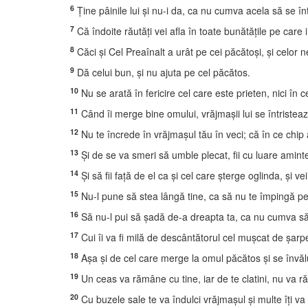
6
Ţine pâinile lui şi nu-i da, ca nu cumva acela să se î
7
Că îndoite răutăţi vei afla în toate bunătăţile pe care i
8
Căci şi Cel Preaînalt a urât pe cei păcătoşi, şi celor n
9
Dă celui bun, şi nu ajuta pe cel păcătos.
10
Nu se arată în fericire cel care este prieten, nici în
11
Când îi merge bine omului, vrăjmaşii lui se întristează
12
Nu te încrede în vrăjmaşul tău în veci; că în ce chip 
13
Şi de se va smeri să umble plecat, fii cu luare aminte
14
Şi să fii faţă de el ca şi cel care şterge oglinda, şi 
15
Nu-l pune să stea lângă tine, ca să nu te împingă pe t
16
Să nu-l pui să şadă de-a dreapta ta, ca nu cumva să c
17
Cui îi va fi milă de descântătorul cel muşcat de şarpe
18
Aşa şi de cel care merge la omul păcătos şi se învălu
19
Un ceas va rămâne cu tine, iar de te clatini, nu va r
20
Cu buzele sale te va îndulci vrăjmaşul şi multe îţi va ş