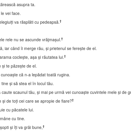
ntărească asupra ta.
 le vei face.
†
elegiuiţi va răsplăti cu pedeapsă.
†
 cele rele nu se ascunde vrăjmaşul.
, iar când îi merge rău, şi prietenul se fereşte de el.
†
arama cocleşte, aşa şi răutatea lui.
 şi te păzeşte de el.
vei cunoaşte că n-a lepădat toată rugina.
ine şi să stea el în locul tău.
aute scaunul tău, şi mai pe urmă vei cunoaşte cuvintele mele şi de grai
†
 şi de toţi cei care se apropie de fiare?
ie cu păcatele lui.
ămâne cu tine.
†
opti şi îţi va grăi bune,