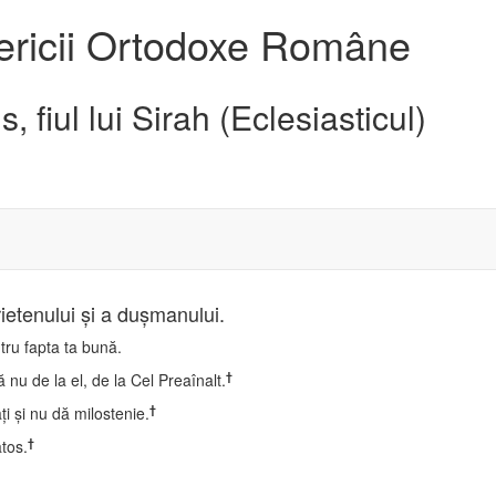
sericii Ortodoxe Române
s, fiul lui Sirah (Eclesiasticul)
ietenului şi a duşmanului.
ntru fapta ta bună.
†
ă nu de la el, de la Cel Preaînalt.
†
i şi nu dă milostenie.
†
ătos.