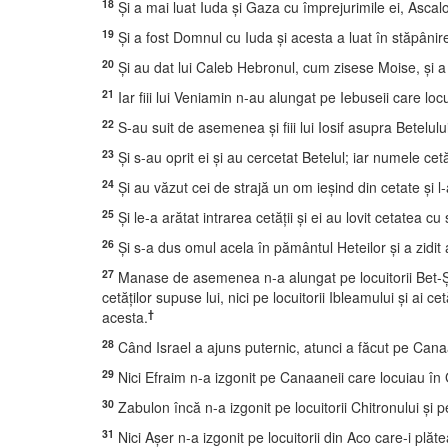
18
Şi a mai luat Iuda şi Gaza cu împrejurimile ei, Ascalon
19
Şi a fost Domnul cu Iuda şi acesta a luat în stăpânire
20
Şi au dat lui Caleb Hebronul, cum zisese Moise, şi a pri
21
Iar fiii lui Veniamin n-au alungat pe Iebuseii care locu
22
S-au suit de asemenea şi fiii lui Iosif asupra Betelulu
23
Şi s-au oprit ei şi au cercetat Betelul; iar numele cet
24
Şi au văzut cei de strajă un om ieşind din cetate şi l-
25
Şi le-a arătat intrarea cetăţii şi ei au lovit cetatea cu
26
Şi s-a dus omul acela în pământul Heteilor şi a zidit
27
Manase de asemenea n-a alungat pe locuitorii Bet-Şeanul
cetăţilor supuse lui, nici pe locuitorii Ibleamului şi ai 
†
acesta.
28
Când Israel a ajuns puternic, atunci a făcut pe Canaan
29
Nici Efraim n-a izgonit pe Canaaneii care locuiau în Gh
30
Zabulon încă n-a izgonit pe locuitorii Chitronului şi pe l
31
Nici Aşer n-a izgonit pe locuitorii din Aco care-i plăte