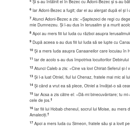
5
Şi s-au întâlnit ei în Bezec cu Adoni-Bezec şi s-au bă
6
Iar Adoni-Bezec a fugit; dar ei au alergat după el şi l-a
7
Atunci Adoni-Bezec a zis: «Şaptezeci de regi cu degete
mie Dumnezeu. Şi l-au dus în Ierusalim şi a murit acol
8
Apoi au mers fiii lui Iuda cu război asupra Ierusalimului
9
După aceea s-au dus fiii lui Iuda să se lupte cu Canaane
10
Şi a mers Iuda asupra Canaaneilor care locuiau în He
11
Iar de acolo s-au dus împotriva locuitorilor Debirului
12
Atunci Caleb a zis: «Cine va lovi Chiriat-Seferul şi-l 
13
Şi l-a luat Otniel, fiul lui Chenaz, fratele mai mic al l
14
Şi când a vrut ea să plece, Otniel a învăţat-o să ceară
15
Iar Acsa a zis către el: «Dă-mi binecuvântare; tu mi-a
†
cele de jos.
16
Iar fiii lui Hobab cheneul, socrul lui Moise, au mers d
†
Amaleciţi.
17
Apoi a mers Iuda cu Simeon, fratele său şi a lovit pe