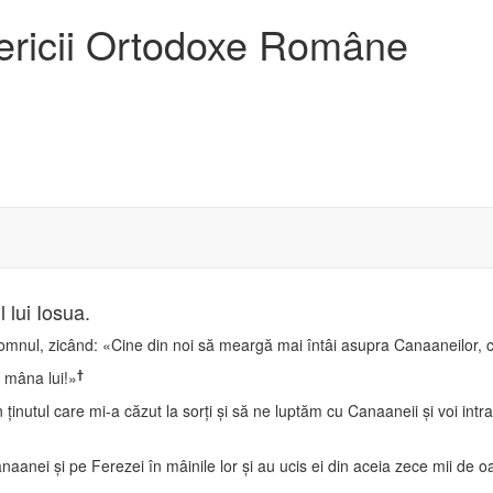
sericii Ortodoxe Române
 lui Iosua.
 Domnul, zicând: «Cine din noi să meargă mai întâi asupra Canaaneilor, 
†
 mâna lui!»
inutul care mi-a căzut la sorţi şi să ne luptăm cu Canaaneii şi voi intra şi
anei şi pe Ferezei în mâinile lor şi au ucis ei din aceia zece mii de 