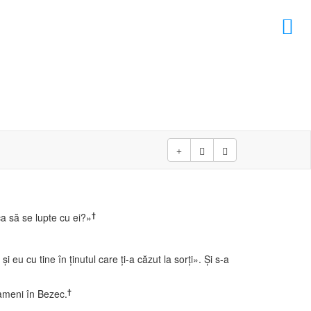
×
†
ca să se lupte cu ei?»
 eu cu tine în ţinutul care ţi-a căzut la sorţi». Şi s-a
†
oameni în Bezec.