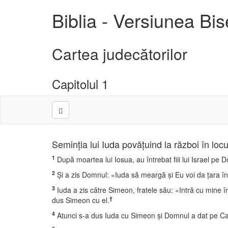
Biblia - Versiunea Bi
Cartea judecătorilor
Capitolul 1
Seminţia lui Iuda povăţuind la război în locul
1
După moartea lui Iosua, au întrebat fiii lui Israel pe
2
Şi a zis Domnul: «Iuda să meargă şi Eu voi da ţara în
3
Iuda a zis către Simeon, fratele său: «Intră cu mine în ţ
†
dus Simeon cu el.
4
Atunci s-a dus Iuda cu Simeon şi Domnul a dat pe Cana