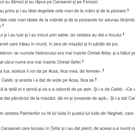
tut cu dânsul şi au răpus pe Canaanei şi pe Ferezei,
†
u prins şi i-au tăiat degetele cele mari de la mâini şi de la picioare.
le cele mari tăiate de la mâinile şi de la picioarele lor adunau fărâmi
†
o.
†
 şi l-au luat şi l-au trecut prin sabie, iar cetatea au dat-o focului.
ii care trăiau în munţi, în ţara de miazăzi şi în părţile de jos.
bron; iar numele Hebronului era mai înainte Chiriat-Arba; şi a bătut p
†
 al cărui nume era mai înainte Chiriat-Sefer.
†
va lua, aceluia îi voi da pe Acsa, fiica mea, de femeie».
†
ui Caleb, şi acesta i-a dat de soţie pe Acsa, fiica sa.
 la tatăl ei o ţarină şi ea s-a coborât de pe asin. Şi i-a zis Caleb: «Ce 
i dat pământul de la miazăzi, dă-mi şi izvoarele de apă». Şi i-a dat Cal
in cetatea Palmierilor cu fiii lui Iuda în pustiul lui Iuda din Negheb, car
 Canaaneii care locuiau în Ţefat şi i-au dat pieirii; de aceea s-a numit