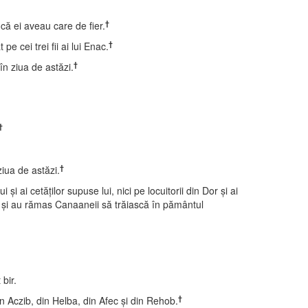
†
că ei aveau care de fier.
†
e cei trei fii ai lui Enac.
†
 în ziua de astăzi.
†
†
ziua de astăzi.
 ai cetăţilor supuse lui, nici pe locuitorii din Dor şi ai
 lui; şi au rămas Canaaneii să trăiască în pământul
 bir.
†
 din Aczib, din Helba, din Afec şi din Rehob.