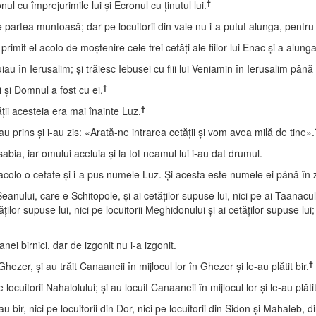
†
ul cu împrejurimile lui şi Ecronul cu ţinutul lui.
 partea muntoasă; dar pe locuitorii din vale nu i-a putut alunga, pentru 
mit el acolo de moştenire cele trei cetăţi ale fiilor lui Enac şi a alungat p
iau în Ierusalim; şi trăiesc Iebusei cu fiii lui Veniamin în Ierusalim până
†
i şi Domnul a fost cu ei,
†
ăţii acesteia era mai înainte Luz.
au prins şi i-au zis: «Arată-ne intrarea cetăţii şi vom avea milă de tine».
 sabia, iar omului aceluia şi la tot neamul lui i-au dat drumul.
 acolo o cetate şi i-a pus numele Luz. Şi acesta este numele ei până în 
ui, care e Schitopole, şi ai cetăţilor supuse lui, nici pe ai Taanacului şi
cetăţilor supuse lui, nici pe locuitorii Meghidonului şi ai cetăţilor supuse
ei birnici, dar de izgonit nu i-a izgonit.
†
ezer, şi au trăit Canaaneii în mijlocul lor în Ghezer şi le-au plătit bir.
ocuitorii Nahalolului; şi au locuit Canaaneii în mijlocul lor şi le-au plătit
au bir, nici pe locuitorii din Dor, nici pe locuitorii din Sidon şi Mahaleb,