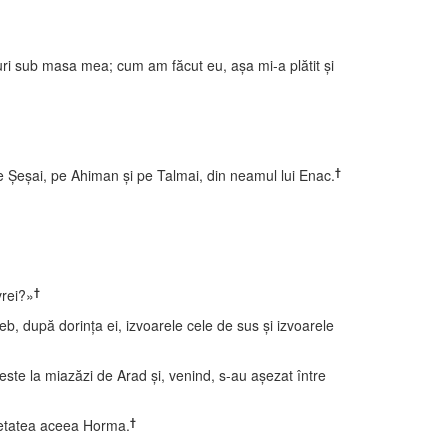
turi sub masa mea; cum am făcut eu, aşa mi-a plătit şi
†
e Şeşai, pe Ahiman şi pe Talmai, din neamul lui Enac.
†
vrei?»
eb, după dorinţa ei, izvoarele cele de sus şi izvoarele
e este la miazăzi de Arad şi, venind, s-au aşezat între
†
 cetatea aceea Horma.