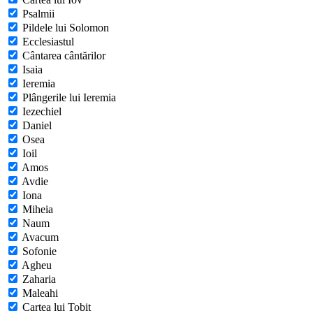
Psalmii
Pildele lui Solomon
Ecclesiastul
Cântarea cântărilor
Isaia
Ieremia
Plângerile lui Ieremia
Iezechiel
Daniel
Osea
Ioil
Amos
Avdie
Iona
Miheia
Naum
Avacum
Sofonie
Agheu
Zaharia
Maleahi
Cartea lui Tobit