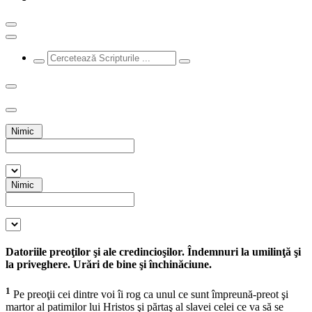
Nimic
Nimic
Datoriile preoţilor şi ale credincioşilor. Îndemnuri la umilinţă şi
la priveghere. Urări de bine şi închinăciune.
1
Pe preoţii cei dintre voi îi rog ca unul ce sunt împreună-preot şi
martor al patimilor lui Hristos şi părtaş al slavei celei ce va să se