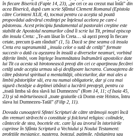
în fiecare Biserică (Fapte 14, 23),
„pe cei ce au crezut mai întâi”
din
acea Biserică, după cum scrie Sfântul Clement Romanul (Epistola
către Corinteni XLII, 4), tocmai pentru ca aceştia să poată
propovădui adevărul credinţei pe înţelesul acelora pe care-i
păstoreau. Acest principiu fundamental al pastoralei creştine este
stabilit de Apostolul neamurilor când îi scrie lui Tit, primul episcop
din insula Creta:
„Te-am lăsat în Creta… să aşezi preoţi în fiecare
cetate, precum ţi-am rânduit”
(1, 5). Dacă se ţine seama că insula
Creta era supranumită „insula celor o sută de cetăţi” formate
succesiv o dată cu aşezarea în insulă a diverselor neamuri, vorbind
diferite limbi, vom înţelege însemnătatea îndrumării apostolice date
lui Tit ca acesta să hirotonească preoţi din cei ce aparţineau fiecărei
cetăţi unde aceştia urmau să-şi desfăşoare lucrarea. Cunoaşterea de
către păstorul spiritual a mentalităţii, obiceiurilor, dar mai ales a
limbii păstoriţilor săi, era nu numai obligatorie, dar şi cea mai
sigură chezăşie a deplinei izbânzi a lucrării preoţeşti, pentru ca
„toată limba să dea slavă lui Dumnezeu”
(Rom 14, 11; cf Isaia 45,
23) şi să mărturisească
„toate graiurile că Domn este Hristos, întru
slava lui Dumnezeu-Tatăl”
(Filip 2, 11).
Dovada cunoaşterii Sfintei Scripturi de către strămoşii noştri încă
din vremuri străvechi o constituie şi folclorul religios: colindele,
cântecele de stea, bocetele etc. care îşi au izvorul în istorisirile
cuprinse în Sfânta Scriptură a Vechiului şi Noului Testament:
profeţiile mesianice, naşterea, botezul, patimile, răstignirea sau