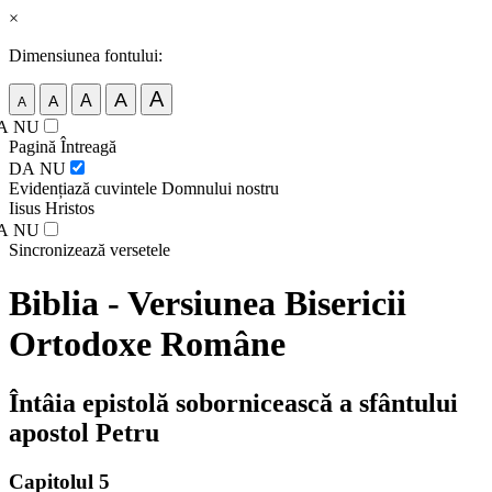
×
Dimensiunea fontului:
A
A
A
A
A
A
NU
Pagină Întreagă
DA
NU
Evidențiază cuvintele Domnului nostru
Iisus Hristos
A
NU
Sincronizează versetele
Biblia - Versiunea Bisericii
Ortodoxe Române
Întâia epistolă sobornicească a sfântului
apostol Petru
Capitolul 5