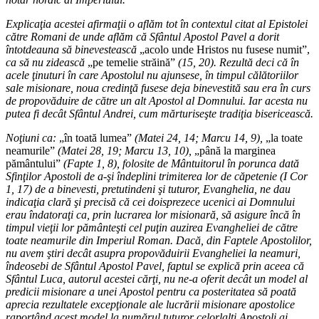
Explicaţia acestei afirmaţii o aflăm tot în contextul citat al Epistolei
către Romani de unde aflăm că Sfântul Apostol Pavel a dorit
întotdeauna să binevestească
„acolo unde Hristos nu fusese numit”,
ca să nu zidească
„pe temelie străină”
(15, 20). Rezultă deci că în
acele ţinuturi în care Apostolul nu ajunsese, în timpul călătoriilor
sale misionare, noua credinţă fusese deja binevestită sau era în curs
de propovăduire de către un alt Apostol al Domnului. Iar acesta nu
putea fi decât Sfântul Andrei, cum mărturiseşte tradiţia bisericească.
Noţiuni ca:
„în toată lumea”
(Matei 24, 14; Marcu 14, 9),
„la toate
neamurile”
(Matei 28, 19; Marcu 13, 10),
„până la marginea
pământului”
(Fapte 1, 8), folosite de Mântuitorul în porunca dată
Sfinţilor Apostoli de a-şi îndeplini trimiterea lor de căpetenie (I Cor
1, 17) de a binevesti, pretutindeni şi tuturor, Evanghelia, ne dau
indicaţia clară şi precisă că cei doisprezece ucenici ai Domnului
erau îndatoraţi ca, prin lucrarea lor misionară, să asigure încă în
timpul vieţii lor pământeşti cel puţin auzirea Evangheliei de către
toate neamurile din Imperiul Roman. Dacă, din Faptele Apostolilor,
nu avem ştiri decât asupra propovăduirii Evangheliei la neamuri,
îndeosebi de Sfântul Apostol Pavel, faptul se explică prin aceea că
Sfântul Luca, autorul acestei cărţi, nu ne-a oferit decât un model al
predicii misionare a unei Apostol pentru ca posteritatea să poată
aprecia rezultatele excepţionale ale lucrării misionare apostolice
raportând acest model la numărul tuturor celorlalţi Apostoli ai