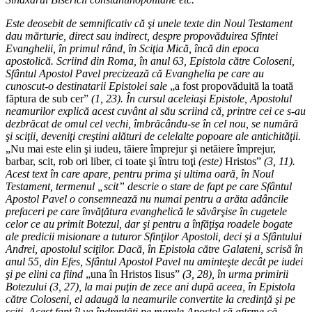
Este deosebit de semnificativ că şi unele texte din Noul Testament
dau mărturie, direct sau indirect, despre propovăduirea Sfintei
Evanghelii, în primul rând, în Sciţia Mică, încă din epoca
apostolică. Scriind din Roma, în anul 63, Epistola către Coloseni,
Sfântul Apostol Pavel precizează că Evanghelia pe care au
cunoscut-o destinatarii Epistolei sale
„a fost propovăduită la toată
făptura de sub cer”
(1, 23). În cursul aceleiaşi Epistole, Apostolul
neamurilor explică acest cuvânt al său scriind că, printre cei ce s-au
dezbrăcat de omul cel vechi, îmbrăcându-se în cel nou, se numără
şi sciţii, deveniţi creştini alături de celelalte popoare ale antichităţii.
„Nu mai este elin şi iudeu, tăiere împrejur şi netăiere împrejur,
barbar, scit, rob ori liber, ci toate şi întru toţi
(este)
Hristos”
(3, 11).
Acest text în care apare, pentru prima şi ultima oară, în Noul
Testament, termenul „scit” descrie o stare de fapt pe care Sfântul
Apostol Pavel o consemnează nu numai pentru a arăta adâncile
prefaceri pe care învăţătura evanghelică le săvârşise în cugetele
celor ce au primit Botezul, dar şi pentru a înfăţişa roadele bogate
ale predicii misionare a tuturor Sfinţilor Apostoli, deci şi a Sfântului
Andrei, apostolul sciţilor. Dacă, în Epistola către Galateni, scrisă în
anul 55, din Efes, Sfântul Apostol Pavel nu aminteşte decât pe iudei
şi pe elini ca fiind
„una în Hristos Iisus”
(3, 28), în urma primirii
Botezului (3, 27), la mai puţin de zece ani după aceea, în Epistola
către Coloseni, el adaugă la neamurile convertite la credinţă şi pe
sciţi. Acest fapt îl va îndreptăţi pe marele Apostol să afirme că