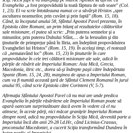
Evanghelia
„a fost propovăduită la toată făptura de sub soare”
(Col.
1, 23). El va scrie întotdeauna numai ce a săvârşit Hristos
„spre
ascultarea neamurilor, prin cuvânt şi prin faptă”
(Rom. 15, 18).
Când, la începutul anului 58, Sfântul Apostol Pavel prezenta, în
Epistola către Romani, un prim bilanţ al rezultatelor călătoriilor
sale misionare, el putea să scrie:
„Prin puterea semnelor şi a
minunilor, prin puterea Duhului Sfânt,… de la Ierusalim şi din
ţinuturile de primprejur până în Iliria, am îndeplinit propovăduirea
Evangheliei lui Hristos”
(Rom. 15, 19). În acelaşi timp, el notează
că
„nemaiavând loc”
(Rom. 15, 23) în ţinuturile în care
propovăduise în cele trei călătorii misionare ale sale, adică în
părţile de răsărit ale Imperiului Roman: Asia Mică, Grecia,
Macedonia, iliric etc., dorea să-şi îndrepte paşii către îndepărtata
Spanie (Rom. 15, 24, 28), marginea de apus a Imperiului Roman,
cum va fi numită această ţară de Sfântul Clement Romanul în jurul
anului 95, când scrie Epistola către Corinteni (V, 5-7).
Afirmaţia Sfântului Apostol Pavel că nu mai are unde predica
Evanghelia în părţile răsăritene ale Imperiului Roman poate să
apară oarecum surprinzătoare dacă avem în vedere că el nu
atinsese, în aceste părţi, nici măcar graniţele Imperiului Roman
dinspre nord, adică nu propovăduise în Sciţia Mică, devenită parte a
Imperiului încă din anii 29-28 î.d.Hr., când Licinius-Crassus,
proconsulul Macedoniei, a cucerit Sciţia transformând Dunărea în
hotar nordic al Imperiului.