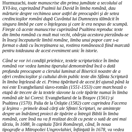
Hurmuzachi,
toate manuscrise din prima jumătate a secolului al
XVI-lea, cuprinzând Psalmii lui David în limba română, dau
mărturie despre vechimea unor astfel de preocupări şi de setea
credincioşilor români după Cuvântul lui Dumnezeu tălmăcit în
singura limbă pe care o înţelegeau şi care le era nespus de scumpă.
Fireşte că aceste manuscrise cuprinzând Psaltirea reproduc texte
din limba română cu mult mai vechi, obârşia acestora pierzându-se
în înseşi începuturile limbii române, limba unui popor care s-a
format o dată cu încreştinarea sa, rostirea românească fiind marcată
pentru totdeauna de acest eveniment unic în istorie.
Când se vor ivi condiţii prielnice, textele scripturistice în limba
română vor vedea lumina tiparului demonstrând încă o dată
profunda preocupare a clerului luminat al Bisericii noastre de a
oferi credincioşilor şi cultului divin public texte din Sfânta Scriptură
în limba înţeleasă de ei. Prima tipăritură de acest fel ajunsă până la
noi este
Evangheliarul slavo-român
(1551-1553) care marchează o
etapă de trecere de la textele slavone la cele tipărite numai în limba
română ale lui Coresi:
Evangheliarul de la Braşov
(1561) şi
Psaltirea
(1570).
Palia de la Orăştie
(1582) care cuprindea Facerea
şi Ieşirea – primele două cărţi ale Sfintei Scripturi, ne aminteşte
despre un îndrăzneţ proiect de tipărire a întregii Biblii în limba
română, care însă nu va fi realizat decât cu peste o sută de ani mai
târziu, în 1688, în capitala Ţării Româneşti, când, în noua
tipografie a Mitropoliei Ungrovlahiei, înfiinţată în 1678, va vedea