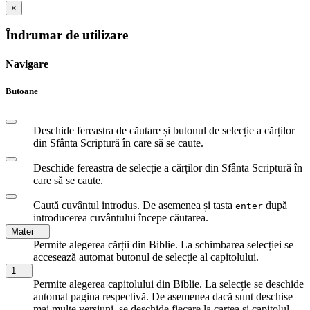
×
Îndrumar de utilizare
Navigare
Butoane
Deschide fereastra de căutare și butonul de selecție a cărților
din Sfânta Scriptură în care să se caute.
Deschide fereastra de selecție a cărților din Sfânta Scriptură în
care să se caute.
Caută cuvântul introdus. De asemenea și tasta
după
enter
introducerea cuvântului începe căutarea.
Matei
Permite alegerea cărții din Biblie. La schimbarea selecției se
accesează automat butonul de selecție al capitolului.
1
Permite alegerea capitolului din Biblie. La selecție se deschide
automat pagina respectivă. De asemenea dacă sunt deschise
mai multe versiuni, se deschide fiecare la cartea si capitolul