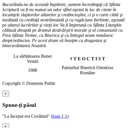
Bucurându-ne de această împlinire, suntem încredinţaţi că Sfânta
Scriptură va fi nu numai un odor sfânt aşezat la loc de cinste în
locuinţele slujitorilor altarelor şi credincioşilor, ci şi o carte citită şi
meditată cu credinţă nestrămutată şi cu rugăciune fierbinte, aşezată
pe altarul lucrărilor şi vieţii lor. Va fi împreună cu Sfânta Liturghie
călăuză dreaptă pe drumul desăvârşirii morale şi al comuniunii cu
Prea Sfânta Treime, cu Biserica şi cu întregul neam românesc
dreptcredincios. Pe acest drum vă însoţim cu dragostea şi
binecuvântarea Noastră.
La sărbătoarea Bunei
† T E O C T I S T
Vestiri
Patriarhul Bisericii Ortodoxe
1988
Române
Copyright © Domeniu Public
×
Spune-ți păsul
"La început era Cuvântul" (
Ioan 1,1
)
×