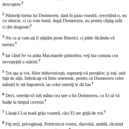
†
descopere:
2
Păstoriţi turma lui Dumnezeu, dată în paza voastră, cercetând-o, nu
cu silnicie, ci cu voie bună, după Dumnezeu, nu pentru câştig urât,
†
ci din dragoste;
3
Nu ca şi cum aţi fi stăpâni peste Biserici, ci pilde făcându-vă
†
turmei.
4
Iar când Se va arăta Mai-marele păstorilor, veţi lua cununa cea
†
neveştejită a măririi.
5
Tot aşa şi voi, fiilor duhovniceşti, supuneţi-vă preoţilor; şi toţi, unii
faţă de alţii, îmbrăcaţi-vă întru smerenie, pentru că Dumnezeu celor
†
mândri le stă împotrivă, iar celor smeriţi le dă har.
6
Deci, smeriţi-vă sub mâna cea tare a lui Dumnezeu, ca El să vă
†
înalţe la timpul cuvenit.
7
†
Lăsaţi-I Lui toată grija voastră, căci El are grijă de voi.
8
Fiţi treji, privegheaţi. Potrivnicul vostru, diavolul, umblă, răcnind