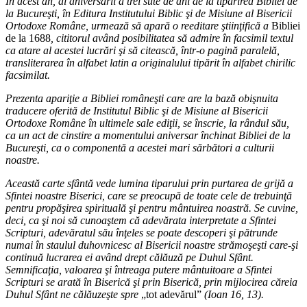
În acest an, al aniversării a trei sute de ani de la tipărirea Bibliei de
la Bucureşti, în Editura Institutului Biblic şi de Misiune al Bisericii
Ortodoxe Române, urmează să apară o reeditare ştiinţifică a
Bibliei
de la 1688
, cititorul având posibilitatea să admire în facsimil textul
ca atare al acestei lucrări şi să citească, într-o pagină paralelă,
transliterarea în alfabet latin a originalului tipărit în alfabet chirilic
facsimilat.
Prezenta apariţie a Bibliei româneşti care are la bază obişnuita
traducere oferită de Institutul Biblic şi de Misiune al Bisericii
Ortodoxe Române în ultimele sale ediţii, se înscrie, la rândul său,
ca un act de cinstire a momentului aniversar închinat Bibliei de la
Bucureşti, ca o componentă a acestei mari sărbători a culturii
noastre.
Această carte sfântă vede lumina tiparului prin purtarea de grijă a
Sfintei noastre Biserici, care se preocupă de toate cele de trebuinţă
pentru propăşirea spirituală şi pentru mântuirea noastră. Se cuvine,
deci, ca şi noi să cunoaştem că adevărata interpretate a Sfintei
Scripturi, adevăratul său înţeles se poate descoperi şi pătrunde
numai în staulul duhovnicesc al Bisericii noastre strămoşeşti care-şi
continuă lucrarea ei având drept călăuză pe Duhul Sfânt.
Semnificaţia, valoarea şi întreaga putere mântuitoare a Sfintei
Scripturi se arată în Biserică şi prin Biserică, prin mijlocirea căreia
Duhul Sfânt ne călăuzeşte spre
„tot adevărul”
(Ioan 16, 13).