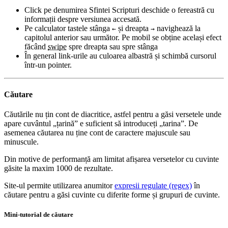
Click pe denumirea Sfintei Scripturi deschide o fereastră cu
informații despre versiunea accesată.
Pe calculator tastele stânga
și dreapta
navighează la
←
→
capitolul anterior sau următor. Pe mobil se obține același efect
făcând
swipe
spre dreapta sau spre stânga
În general link-urile au culoarea albastră și schimbă cursorul
într-un pointer.
Căutare
Căutările nu țin cont de diacritice, astfel pentru a găsi versetele unde
apare cuvântul „țarină” e suficient să introduceți „tarina”. De
asemenea căutarea nu ține cont de caractere majuscule sau
minuscule.
Din motive de performanță am limitat afișarea versetelor cu cuvinte
găsite la maxim 1000 de rezultate.
Site-ul permite utilizarea anumitor
expresii regulate (regex)
în
căutare pentru a găsi cuvinte cu diferite forme și grupuri de cuvinte.
Mini-tutorial de căutare