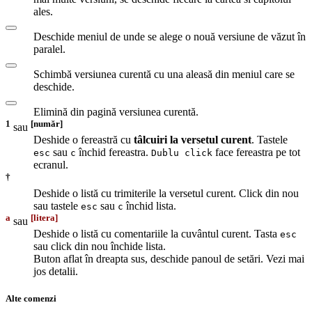
ales.
Deschide meniul de unde se alege o nouă versiune de văzut în
paralel.
Schimbă versiunea curentă cu una aleasă din meniul care se
deschide.
Elimină din pagină versiunea curentă.
1
[număr]
sau
Deshide o fereastră cu
tâlcuiri la versetul curent
. Tastele
sau
închid fereastra.
face fereastra pe tot
esc
c
Dublu click
ecranul.
†
Deshide o listă cu trimiterile la versetul curent. Click din nou
sau tastele
sau
închid lista.
esc
c
a
[litera]
sau
Deshide o listă cu comentariile la cuvântul curent. Tasta
esc
sau click din nou închide lista.
Buton aflat în dreapta sus, deschide panoul de setări. Vezi mai
jos detalii.
Alte comenzi