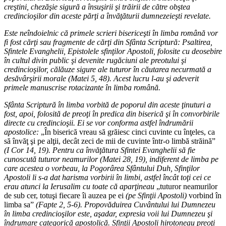
creştini, chezăşie sigură a însuşirii şi trăirii de către obştea
credincioşilor din aceste părţi a învăţăturii dumnezeieşti revelate.
Este neîndoielnic că primele scrieri bisericeşti în limba română vor
fi fost cărţi sau fragmente de cărţi din Sfânta Scriptură: Psaltirea,
Sfintele Evanghelii, Epistolele sfinţilor Apostoli, folosite cu deosebire
în cultul divin public şi devenite rugăciuni ale preotului şi
credincioşilor, călăuze sigure ale tuturor în căutarea necurmată a
desăvârşirii morale (Matei 5, 48). Acest lucru l-au şi adeverit
primele manuscrise rotacizante în limba română.
Sfânta Scriptură în limba vorbită de poporul din aceste ţinuturi a
fost, apoi, folosită de preoţi în predica din biserică şi în convorbirile
directe cu credincioşii. Ei se vor conforma astfel îndrumării
apostolice:
„În biserică vreau să grăiesc cinci cuvinte cu înţeles, ca
să învăţ şi pe alţii, decât zeci de mii de cuvinte într-o limbă străină”
(I Cor 14, 19). Pentru ca învăţătura Sfintei Evanghelii să fie
cunoscută tuturor neamurilor (Matei 28, 19), indiferent de limba pe
care acestea o vorbeau, la Pogorârea Sfântului Duh, Sfinţilor
Apostoli li s-a dat harisma vorbirii în limbi, astfel încât toţi cei ce
erau atunci la Ierusalim cu toate că aparţineau
„tuturor neamurilor
de sub cer, totuşi fiecare îi auzea pe ei
(pe Sfinţii Apostoli)
vorbind în
limba sa”
(Fapte 2, 5-6). Propovăduirea Cuvântului lui Dumnezeu
în limba credincioşilor este, aşadar, expresia voii lui Dumnezeu şi
îndrumare categorică apostolică. Sfinţii Apostoli hirotoneau preoţi