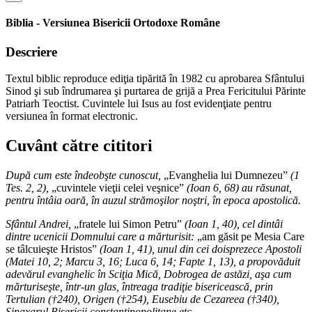
Biblia - Versiunea Bisericii Ortodoxe Române
Descriere
Textul biblic reproduce ediţia tipărită în 1982 cu aprobarea Sfântului
Sinod şi sub îndrumarea şi purtarea de grijă a Prea Fericitului Părinte
Patriarh Teoctist. Cuvintele lui Isus au fost evidenţiate pentru
versiunea în format electronic.
Cuvânt către cititori
După cum este îndeobşte cunoscut,
„Evanghelia lui Dumnezeu”
(1
Tes. 2, 2),
„cuvintele vieţii celei veşnice”
(Ioan 6, 68) au răsunat,
pentru întâia oară, în auzul strămoşilor noştri, în epoca apostolică.
Sfântul Andrei,
„fratele lui Simon Petru”
(Ioan 1, 40), cel dintâi
dintre ucenicii Domnului care a mărturisit:
„am găsit pe Mesia Care
se tâlcuieşte Hristos”
(Ioan 1, 41), unul din cei doisprezece Apostoli
(Matei 10, 2; Marcu 3, 16; Luca 6, 14; Fapte 1, 13), a propovăduit
adevărul evanghelic în Sciţia Mică, Dobrogea de astăzi, aşa cum
mărturiseşte, într-un glas, întreaga tradiţie bisericească, prin
Tertulian (†240), Origen (†254), Eusebiu de Cezareea (†340),
Sinaxarul Bisericii constantinopolitane etc.