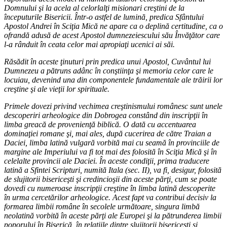
Domnului şi la acela al celorlalţi misionari creştini de la
începuturile Bisericii. Într-o astfel de lumină, predica Sfântului
Apostol Andrei în Sciţia Mică ne apare ca o deplină certitudine, ca o
ofrandă adusă de acest Apostol dumnezeiescului său Învăţător care
l-a rânduit în ceata celor mai apropiaţi ucenici ai săi.
Răsădit în aceste ţinuturi prin predica unui Apostol, Cuvântul lui
Dumnezeu a pătruns adânc în conştiinţa şi memoria celor care le
locuiau, devenind una din componentele fundamentale ale trăirii lor
creştine şi ale vieţii lor spirituale.
Primele dovezi privind vechimea creştinismului românesc sunt unele
descoperiri arheologice din Dobrogea constând din inscripţii în
limba greacă de provenienţă biblică. O dată cu accentuarea
dominaţiei romane şi, mai ales, după cucerirea de către Traian a
Daciei, limba latină vulgară vorbită mai cu seamă în provinciile de
margine ale Imperiului va fi tot mai des folosită în Sciţia Mică şi în
celelalte provincii ale Daciei. În aceste condiţii, prima traducere
latină a Sfintei Scripturi, numită Itala (sec. II), va fi, desigur, folosită
de slujitorii bisericeşti şi credincioşii din aceste părţi, cum se poate
dovedi cu numeroase inscripţii creştine în limba latină descoperite
în urma cercetărilor arheologice. Acest fapt va contribui decisiv la
formarea limbii române în secolele următoare, singura limbă
neolatină vorbită în aceste părţi ale Europei şi la pătrunderea limbii
poporului în Biserică, în relaţiile dintre slujitorii bisericeşti şi