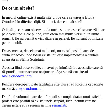
De ce un alt site?
În mediul online există multe site-uri pe care se găsește Biblia
Ortodoxă în diferite ediții. Și atunci, de ce un alt site?
O lipsă pe care am observat-o la unele site-uri este că se axează doar
pe o versiune. Cele puține, care oferă mai multe versiuni în limba
română, fie nu permit o vizualizare în paralel, fie nu sunt optimizate
pentru mobil.
De asemenea, de cele mai multe ori, nu există posibilitatea de a
căuta iar acolo unde totuși există, nu este implementată o căutare
avansată în Sfânta Scriptură.
Acestea fiind observațiile, am avut pe inimă să fac acest site care să
răspundă tuturor acestor neajunsuri. Așa s-a născut site-ul
biblia.ortodoxa.info
Pentru a descoperi toate facilitățile site-ului și a-l folosi la capacitate
maximă,
citește îndrumarul
.
Dat fiind volumul mare de informații și complexitatea unui astfel de
proiect este posibil să existe unele scăpări, lucru pentru care ne
cerem iertare și vă rugăm să ni le
semnalați
.