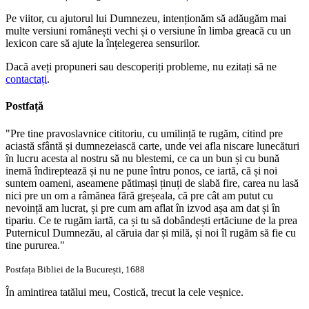
Pe viitor, cu ajutorul lui Dumnezeu, intenționăm să adăugăm mai
multe versiuni românești vechi și o versiune în limba greacă cu un
lexicon care să ajute la înțelegerea sensurilor.
Dacă aveți propuneri sau descoperiți probleme, nu ezitați să ne
contactați
.
Postfață
"Pre tine pravoslavnice cititoriu, cu umilință te rugăm, citind pre
aciastă sfântă și dumnezeiască carte, unde vei afla niscare lunecături
în lucru acesta al nostru să nu blestemi, ce ca un bun și cu bună
inemă îndireptează și nu ne pune întru ponos, ce iartă, că și noi
suntem oameni, aseamene pătimași ținuți de slabă fire, carea nu lasă
nici pre un om a râmănea fără greșeala, că pre cât am putut cu
nevoință am lucrat, și pre cum am aflat în izvod așa am dat și în
tipariu. Ce te rugăm iartă, ca și tu să dobândești ertăciune de la prea
Puternicul Dumnezău, al căruia dar și milă, și noi îl rugăm să fie cu
tine pururea."
Postfața Bibliei de la București, 1688
În amintirea tatălui meu, Costică, trecut la cele veșnice.