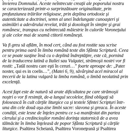
învierea Domnului. Aceste neîntrecute creaţii ale poporului nostru
se caracterizează printr-o surprinzătoare originalitate, prin
profunziunea trăirilor religioase, prin deplina ortodoxie şi
autenticitate a doctrinei, semn al unei îndelungate cunoaşteri şi
asimilări a adevărului revelat, trăit şi doxologit în simţire şi grai
românesc, transpus cu neîntrecută măiestrie în culorile Voroneţului
şi ale celor mai de seamă ctitorii româneşti.
Va fi greu să aflăm, în mod cert, când au fost rostite sau scrise
pentru prima oară în limba română texte din Sfânta Scriptură. Ceea
ce se poate susţine însă cu o deplină îndreptăţire, este că, pornind
de la traducerea latină a Italiei sau Vulgatei, strămoşii nostri vor fi
rostit:
„Tatăl nostru care eşti în ceruri…”
foarte aproape de:
„Pater
noster, qui es in coelis…”
, (Matei 6, 9), săvârşind acel miracol al
trecerii de la latina vulgară la limba română, o limbă neolatină prin
excelenţă.
Acest fapt este de natură să arate dificultatea pe care strămoşii
noştri o vor fi resimţit, de-a lungul secolelor, fiind obligaţi să
folosească în cult cărţile liturgice ca şi textele Sfintei Scripturi într-
una din cele două aşa-zise limbi sacre: slavona şi greaca. În aceste
condiţii, este lesne de înţeles pentru ce s-a manifestat din partea
clerului şi a credincioşilor români dorinţa statornică de a avea
tălmăcite în limba înţeleasă de popor Sfânta Scriptură şi cărţile
liturgice.
Psaltirea Scheiană, Psaltirea Voroneţeană
şi
Psaltirea