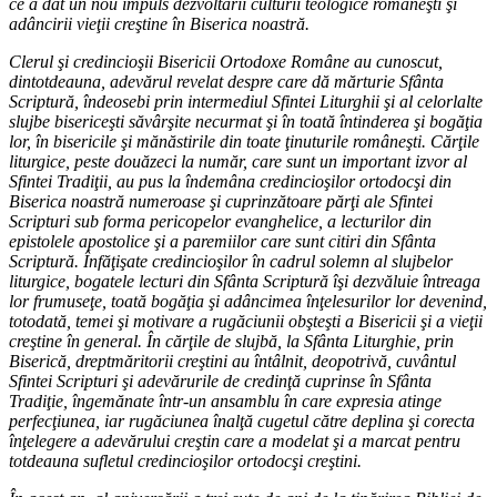
ce a dat un nou impuls dezvoltării culturii teologice româneşti şi
adâncirii vieţii creştine în Biserica noastră.
Clerul şi credincioşii Bisericii Ortodoxe Române au cunoscut,
dintotdeauna, adevărul revelat despre care dă mărturie Sfânta
Scriptură, îndeosebi prin intermediul Sfintei Liturghii şi al celorlalte
slujbe bisericeşti săvârşite necurmat şi în toată întinderea şi bogăţia
lor, în bisericile şi mănăstirile din toate ţinuturile româneşti. Cărţile
liturgice, peste douăzeci la număr, care sunt un important izvor al
Sfintei Tradiţii, au pus la îndemâna credincioşilor ortodocşi din
Biserica noastră numeroase şi cuprinzătoare părţi ale Sfintei
Scripturi sub forma pericopelor evanghelice, a lecturilor din
epistolele apostolice şi a paremiilor care sunt citiri din Sfânta
Scriptură. Înfăţişate credincioşilor în cadrul solemn al slujbelor
liturgice, bogatele lecturi din Sfânta Scriptură îşi dezvăluie întreaga
lor frumuseţe, toată bogăţia şi adâncimea înţelesurilor lor devenind,
totodată, temei şi motivare a rugăciunii obşteşti a Bisericii şi a vieţii
creştine în general. În cărţile de slujbă, la Sfânta Liturghie, prin
Biserică, dreptmăritorii creştini au întâlnit, deopotrivă, cuvântul
Sfintei Scripturi şi adevărurile de credinţă cuprinse în Sfânta
Tradiţie, îngemănate într-un ansamblu în care expresia atinge
perfecţiunea, iar rugăciunea înalţă cugetul către deplina şi corecta
înţelegere a adevărului creştin care a modelat şi a marcat pentru
totdeauna sufletul credincioşilor ortodocşi creştini.