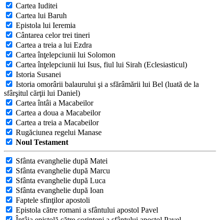
Cartea Iuditei
Cartea lui Baruh
Epistola lui Ieremia
Cântarea celor trei tineri
Cartea a treia a lui Ezdra
Cartea înţelepciunii lui Solomon
Cartea înţelepciunii lui Isus, fiul lui Sirah (Eclesiasticul)
Istoria Susanei
Istoria omorârii balaurului şi a sfărâmării lui Bel (luată de la
sfârşitul cărţii lui Daniel)
Cartea întâi a Macabeilor
Cartea a doua a Macabeilor
Cartea a treia a Macabeilor
Rugăciunea regelui Manase
Noul Testament
Sfânta evanghelie după Matei
Sfânta evanghelie după Marcu
Sfânta evanghelie după Luca
Sfânta evanghelie după Ioan
Faptele sfinţilor apostoli
Epistola către romani a sfântului apostol Pavel
Întâia epistolă către corinteni a sfântului apostol Pavel