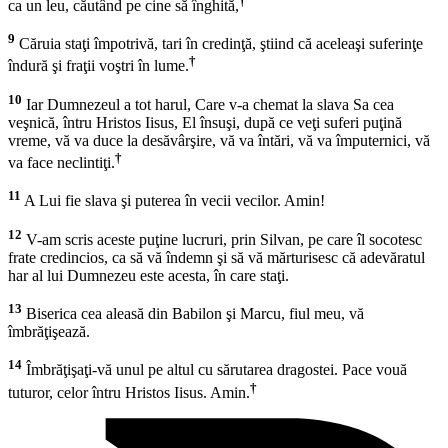
†
ca un leu, căutând pe cine să înghită,
9
Căruia staţi împotrivă, tari în credinţă, ştiind că aceleaşi suferinţe
†
îndură şi fraţii voştri în lume.
10
Iar Dumnezeul a tot harul, Care v-a chemat la slava Sa cea
veşnică, întru Hristos Iisus, El însuşi, după ce veţi suferi puţină
vreme, vă va duce la desăvârşire, vă va întări, vă va împuternici, vă
†
va face neclintiţi.
11
A Lui fie slava şi puterea în vecii vecilor. Amin!
12
V-am scris aceste puţine lucruri, prin Silvan, pe care îl socotesc
frate credincios, ca să vă îndemn şi să vă mărturisesc că adevăratul
har al lui Dumnezeu este acesta, în care staţi.
13
Biserica cea aleasă din Babilon şi Marcu, fiul meu, vă
îmbrăţişează.
14
Îmbrăţişaţi-vă unul pe altul cu sărutarea dragostei. Pace vouă
†
tuturor, celor întru Hristos Iisus. Amin.