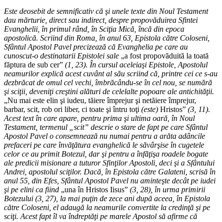
Este deosebit de semnificativ că şi unele texte din Noul Testament
dau mărturie, direct sau indirect, despre propovăduirea Sfintei
Evanghelii, în primul rând, în Sciţia Mică, încă din epoca
apostolică. Scriind din Roma, în anul 63, Epistola către Coloseni,
Sfântul Apostol Pavel precizează că Evanghelia pe care au
cunoscut-o destinatarii Epistolei sale
„a fost propovăduită la toată
făptura de sub cer”
(1, 23). În cursul aceleiaşi Epistole, Apostolul
neamurilor explică acest cuvânt al său scriind că, printre cei ce s-au
dezbrăcat de omul cel vechi, îmbrăcându-se în cel nou, se numără
şi sciţii, deveniţi creştini alături de celelalte popoare ale antichităţii.
„Nu mai este elin şi iudeu, tăiere împrejur şi netăiere împrejur,
barbar, scit, rob ori liber, ci toate şi întru toţi
(este)
Hristos”
(3, 11).
Acest text în care apare, pentru prima şi ultima oară, în Noul
Testament, termenul „scit” descrie o stare de fapt pe care Sfântul
Apostol Pavel o consemnează nu numai pentru a arăta adâncile
prefaceri pe care învăţătura evanghelică le săvârşise în cugetele
celor ce au primit Botezul, dar şi pentru a înfăţişa roadele bogate
ale predicii misionare a tuturor Sfinţilor Apostoli, deci şi a Sfântului
Andrei, apostolul sciţilor. Dacă, în Epistola către Galateni, scrisă în
anul 55, din Efes, Sfântul Apostol Pavel nu aminteşte decât pe iudei
şi pe elini ca fiind
„una în Hristos Iisus”
(3, 28), în urma primirii
Botezului (3, 27), la mai puţin de zece ani după aceea, în Epistola
către Coloseni, el adaugă la neamurile convertite la credinţă şi pe
sciţi. Acest fapt îl va îndreptăţi pe marele Apostol să afirme că