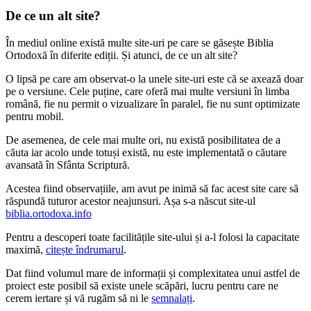
De ce un alt site?
În mediul online există multe site-uri pe care se găsește Biblia
Ortodoxă în diferite ediții. Și atunci, de ce un alt site?
O lipsă pe care am observat-o la unele site-uri este că se axează doar
pe o versiune. Cele puține, care oferă mai multe versiuni în limba
română, fie nu permit o vizualizare în paralel, fie nu sunt optimizate
pentru mobil.
De asemenea, de cele mai multe ori, nu există posibilitatea de a
căuta iar acolo unde totuși există, nu este implementată o căutare
avansată în Sfânta Scriptură.
Acestea fiind observațiile, am avut pe inimă să fac acest site care să
răspundă tuturor acestor neajunsuri. Așa s-a născut site-ul
biblia.ortodoxa.info
Pentru a descoperi toate facilitățile site-ului și a-l folosi la capacitate
maximă,
citește îndrumarul
.
Dat fiind volumul mare de informații și complexitatea unui astfel de
proiect este posibil să existe unele scăpări, lucru pentru care ne
cerem iertare și vă rugăm să ni le
semnalați
.