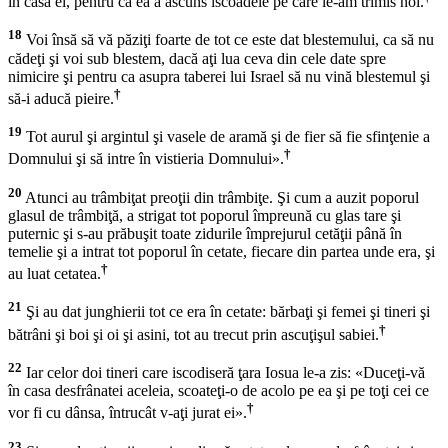
în casa ei, pentru că ea a ascuns iscoadele pe care le-am trimis noi.
18
Voi însă să vă păziţi foarte de tot ce este dat blestemului, ca să nu
cădeţi şi voi sub blestem, dacă aţi lua ceva din cele date spre
nimicire şi pentru ca asupra taberei lui Israel să nu vină blestemul şi
†
să-i aducă pieire.
19
Tot aurul şi argintul şi vasele de aramă şi de fier să fie sfinţenie a
†
Domnului şi să intre în vistieria Domnului».
20
Atunci au trâmbiţat preoţii din trâmbiţe. Şi cum a auzit poporul
glasul de trâmbiţă, a strigat tot poporul împreună cu glas tare şi
puternic şi s-au prăbuşit toate zidurile împrejurul cetăţii până în
temelie şi a intrat tot poporul în cetate, fiecare din partea unde era, şi
†
au luat cetatea.
21
Şi au dat junghierii tot ce era în cetate: bărbaţi şi femei şi tineri şi
†
bătrâni şi boi şi oi şi asini, tot au trecut prin ascuţişul sabiei.
22
Iar celor doi tineri care iscodiseră ţara Iosua le-a zis: «Duceţi-vă
în casa desfrânatei aceleia, scoateţi-o de acolo pe ea şi pe toţi cei ce
†
vor fi cu dânsa, întrucât v-aţi jurat ei».
23