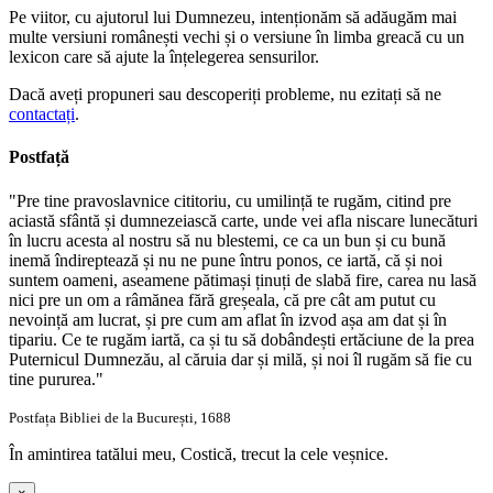
Pe viitor, cu ajutorul lui Dumnezeu, intenționăm să adăugăm mai
multe versiuni românești vechi și o versiune în limba greacă cu un
lexicon care să ajute la înțelegerea sensurilor.
Dacă aveți propuneri sau descoperiți probleme, nu ezitați să ne
contactați
.
Postfață
"Pre tine pravoslavnice cititoriu, cu umilință te rugăm, citind pre
aciastă sfântă și dumnezeiască carte, unde vei afla niscare lunecături
în lucru acesta al nostru să nu blestemi, ce ca un bun și cu bună
inemă îndireptează și nu ne pune întru ponos, ce iartă, că și noi
suntem oameni, aseamene pătimași ținuți de slabă fire, carea nu lasă
nici pre un om a râmănea fără greșeala, că pre cât am putut cu
nevoință am lucrat, și pre cum am aflat în izvod așa am dat și în
tipariu. Ce te rugăm iartă, ca și tu să dobândești ertăciune de la prea
Puternicul Dumnezău, al căruia dar și milă, și noi îl rugăm să fie cu
tine pururea."
Postfața Bibliei de la București, 1688
În amintirea tatălui meu, Costică, trecut la cele veșnice.