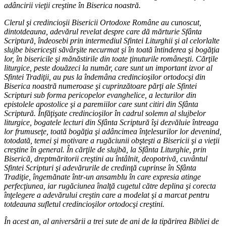
adâncirii vieţii creştine în Biserica noastră.
Clerul şi credincioşii Bisericii Ortodoxe Române au cunoscut,
dintotdeauna, adevărul revelat despre care dă mărturie Sfânta
Scriptură, îndeosebi prin intermediul Sfintei Liturghii şi al celorlalte
slujbe bisericeşti săvârşite necurmat şi în toată întinderea şi bogăţia
lor, în bisericile şi mănăstirile din toate ţinuturile româneşti. Cărţile
liturgice, peste douăzeci la număr, care sunt un important izvor al
Sfintei Tradiţii, au pus la îndemâna credincioşilor ortodocşi din
Biserica noastră numeroase şi cuprinzătoare părţi ale Sfintei
Scripturi sub forma pericopelor evanghelice, a lecturilor din
epistolele apostolice şi a paremiilor care sunt citiri din Sfânta
Scriptură. Înfăţişate credincioşilor în cadrul solemn al slujbelor
liturgice, bogatele lecturi din Sfânta Scriptură îşi dezvăluie întreaga
lor frumuseţe, toată bogăţia şi adâncimea înţelesurilor lor devenind,
totodată, temei şi motivare a rugăciunii obşteşti a Bisericii şi a vieţii
creştine în general. În cărţile de slujbă, la Sfânta Liturghie, prin
Biserică, dreptmăritorii creştini au întâlnit, deopotrivă, cuvântul
Sfintei Scripturi şi adevărurile de credinţă cuprinse în Sfânta
Tradiţie, îngemănate într-un ansamblu în care expresia atinge
perfecţiunea, iar rugăciunea înalţă cugetul către deplina şi corecta
înţelegere a adevărului creştin care a modelat şi a marcat pentru
totdeauna sufletul credincioşilor ortodocşi creştini.
În acest an, al aniversării a trei sute de ani de la tipărirea Bibliei de