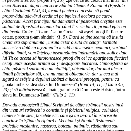
în fiecare Biserică (Fapte 14, 23),
„pe cei ce au crezut mai întâi”
din
acea Biserică, după cum scrie Sfântul Clement Romanul (Epistola
către Corinteni XLII, 4), tocmai pentru ca aceştia să poată
propovădui adevărul credinţei pe înţelesul acelora pe care-i
păstoreau. Acest principiu fundamental al pastoralei creştine este
stabilit de Apostolul neamurilor când îi scrie lui Tit, primul episcop
din insula Creta:
„Te-am lăsat în Creta… să aşezi preoţi în fiecare
cetate, precum ţi-am rânduit”
(1, 5). Dacă se ţine seama că insula
Creta era supranumită „insula celor o sută de cetăţi” formate
succesiv o dată cu aşezarea în insulă a diverselor neamuri, vorbind
diferite limbi, vom înţelege însemnătatea îndrumării apostolice date
lui Tit ca acesta să hirotonească preoţi din cei ce aparţineau fiecărei
cetăţi unde aceştia urmau să-şi desfăşoare lucrarea. Cunoaşterea de
către păstorul spiritual a mentalităţii, obiceiurilor, dar mai ales a
limbii păstoriţilor săi, era nu numai obligatorie, dar şi cea mai
sigură chezăşie a deplinei izbânzi a lucrării preoţeşti, pentru ca
„toată limba să dea slavă lui Dumnezeu”
(Rom 14, 11; cf Isaia 45,
23) şi să mărturisească
„toate graiurile că Domn este Hristos, întru
slava lui Dumnezeu-Tatăl”
(Filip 2, 11).
Dovada cunoaşterii Sfintei Scripturi de către strămoşii noştri încă
din vremuri străvechi o constituie şi folclorul religios: colindele,
cântecele de stea, bocetele etc. care îşi au izvorul în istorisirile
cuprinse în Sfânta Scriptură a Vechiului şi Noului Testament:
profeţiile mesianice, naşterea, botezul, patimile, răstignirea sau