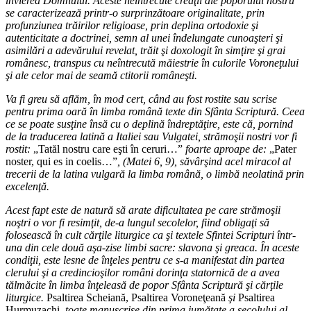
învierea Domnului. Aceste neîntrecute creaţii ale poporului nostru
se caracterizează printr-o surprinzătoare originalitate, prin
profunziunea trăirilor religioase, prin deplina ortodoxie şi
autenticitate a doctrinei, semn al unei îndelungate cunoaşteri şi
asimilări a adevărului revelat, trăit şi doxologit în simţire şi grai
românesc, transpus cu neîntrecută măiestrie în culorile Voroneţului
şi ale celor mai de seamă ctitorii româneşti.
Va fi greu să aflăm, în mod cert, când au fost rostite sau scrise
pentru prima oară în limba română texte din Sfânta Scriptură. Ceea
ce se poate susţine însă cu o deplină îndreptăţire, este că, pornind
de la traducerea latină a Italiei sau Vulgatei, strămoşii nostri vor fi
rostit:
„Tatăl nostru care eşti în ceruri…”
foarte aproape de:
„Pater
noster, qui es in coelis…”
, (Matei 6, 9), săvârşind acel miracol al
trecerii de la latina vulgară la limba română, o limbă neolatină prin
excelenţă.
Acest fapt este de natură să arate dificultatea pe care strămoşii
noştri o vor fi resimţit, de-a lungul secolelor, fiind obligaţi să
folosească în cult cărţile liturgice ca şi textele Sfintei Scripturi într-
una din cele două aşa-zise limbi sacre: slavona şi greaca. În aceste
condiţii, este lesne de înţeles pentru ce s-a manifestat din partea
clerului şi a credincioşilor români dorinţa statornică de a avea
tălmăcite în limba înţeleasă de popor Sfânta Scriptură şi cărţile
liturgice.
Psaltirea Scheiană, Psaltirea Voroneţeană
şi
Psaltirea
Hurmuzachi,
toate manuscrise din prima jumătate a secolului al