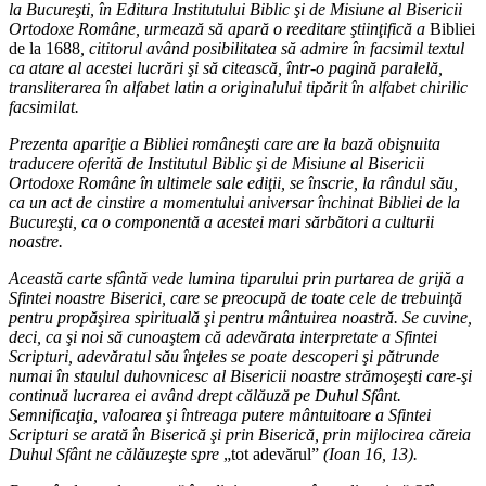
la Bucureşti, în Editura Institutului Biblic şi de Misiune al Bisericii
Ortodoxe Române, urmează să apară o reeditare ştiinţifică a
Bibliei
de la 1688
, cititorul având posibilitatea să admire în facsimil textul
ca atare al acestei lucrări şi să citească, într-o pagină paralelă,
transliterarea în alfabet latin a originalului tipărit în alfabet chirilic
facsimilat.
Prezenta apariţie a Bibliei româneşti care are la bază obişnuita
traducere oferită de Institutul Biblic şi de Misiune al Bisericii
Ortodoxe Române în ultimele sale ediţii, se înscrie, la rândul său,
ca un act de cinstire a momentului aniversar închinat Bibliei de la
Bucureşti, ca o componentă a acestei mari sărbători a culturii
noastre.
Această carte sfântă vede lumina tiparului prin purtarea de grijă a
Sfintei noastre Biserici, care se preocupă de toate cele de trebuinţă
pentru propăşirea spirituală şi pentru mântuirea noastră. Se cuvine,
deci, ca şi noi să cunoaştem că adevărata interpretate a Sfintei
Scripturi, adevăratul său înţeles se poate descoperi şi pătrunde
numai în staulul duhovnicesc al Bisericii noastre strămoşeşti care-şi
continuă lucrarea ei având drept călăuză pe Duhul Sfânt.
Semnificaţia, valoarea şi întreaga putere mântuitoare a Sfintei
Scripturi se arată în Biserică şi prin Biserică, prin mijlocirea căreia
Duhul Sfânt ne călăuzeşte spre
„tot adevărul”
(Ioan 16, 13).