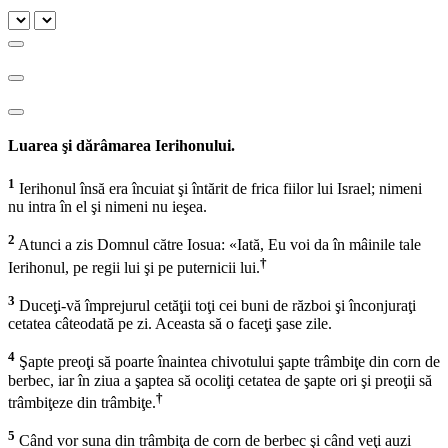
Luarea şi dărâmarea Ierihonului.
1
Ierihonul însă era încuiat şi întărit de frica fiilor lui Israel; nimeni
nu intra în el şi nimeni nu ieşea.
2
Atunci a zis Domnul către Iosua: «Iată, Eu voi da în mâinile tale
†
Ierihonul, pe regii lui şi pe puternicii lui.
3
Duceţi-vă împrejurul cetăţii toţi cei buni de război şi înconjuraţi
cetatea câteodată pe zi. Aceasta să o faceţi şase zile.
4
Şapte preoţi să poarte înaintea chivotului şapte trâmbiţe din corn de
berbec, iar în ziua a şaptea să ocoliţi cetatea de şapte ori şi preoţii să
†
trâmbiţeze din trâmbiţe.
5
Când vor suna din trâmbiţa de corn de berbec şi când veţi auzi