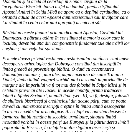
Domnului şi la acela al celorlalţi misionari creştini de la
începuturile Bisericii. Într-o astfel de lumină, predica Sfântului
Apostol Andrei în Sciţia Mică ne apare ca o deplină certitudine, ca o
ofrandă adusă de acest Apostol dumnezeiescului său Învăţător care
l-a rânduit în ceata celor mai apropiaţi ucenici ai săi.
Răsădit în aceste ţinuturi prin predica unui Apostol, Cuvântul lui
Dumnezeu a pătruns adânc în conştiinţa şi memoria celor care le
locuiau, devenind una din componentele fundamentale ale trăirii lor
creştine şi ale vieţii lor spirituale.
Primele dovezi privind vechimea creştinismului românesc sunt unele
descoperiri arheologice din Dobrogea constând din inscripţii în
limba greacă de provenienţă biblică. O dată cu accentuarea
dominaţiei romane şi, mai ales, după cucerirea de către Traian a
Daciei, limba latină vulgară vorbită mai cu seamă în provinciile de
margine ale Imperiului va fi tot mai des folosită în Sciţia Mică şi în
celelalte provincii ale Daciei. În aceste condiţii, prima traducere
latină a Sfintei Scripturi, numită Itala (sec. II), va fi, desigur, folosită
de slujitorii bisericeşti şi credincioşii din aceste părţi, cum se poate
dovedi cu numeroase inscripţii creştine în limba latină descoperite
în urma cercetărilor arheologice. Acest fapt va contribui decisiv la
formarea limbii române în secolele următoare, singura limbă
neolatină vorbită în aceste părţi ale Europei şi la pătrunderea limbii
poporului în Biserică, în relaţiile dintre slujitorii bisericeşti şi