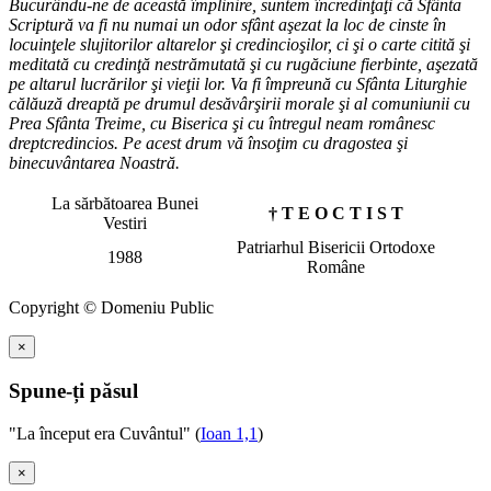
Bucurându-ne de această împlinire, suntem încredinţaţi că Sfânta
Scriptură va fi nu numai un odor sfânt aşezat la loc de cinste în
locuinţele slujitorilor altarelor şi credincioşilor, ci şi o carte citită şi
meditată cu credinţă nestrămutată şi cu rugăciune fierbinte, aşezată
pe altarul lucrărilor şi vieţii lor. Va fi împreună cu Sfânta Liturghie
călăuză dreaptă pe drumul desăvârşirii morale şi al comuniunii cu
Prea Sfânta Treime, cu Biserica şi cu întregul neam românesc
dreptcredincios. Pe acest drum vă însoţim cu dragostea şi
binecuvântarea Noastră.
La sărbătoarea Bunei
† T E O C T I S T
Vestiri
Patriarhul Bisericii Ortodoxe
1988
Române
Copyright © Domeniu Public
×
Spune-ți păsul
"La început era Cuvântul" (
Ioan 1,1
)
×