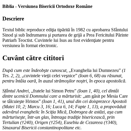
Biblia - Versiunea Bisericii Ortodoxe Române
Descriere
Textul biblic reproduce ediţia tipărită în 1982 cu aprobarea Sfântului
Sinod şi sub îndrumarea şi purtarea de grijă a Prea Fericitului Părinte
Patriarh Teoctist. Cuvintele lui Isus au fost evidenţiate pentru
versiunea în format electronic.
Cuvânt către cititori
După cum este îndeobşte cunoscut,
„Evanghelia lui Dumnezeu”
(1
Tes. 2, 2),
„cuvintele vieţii celei veşnice”
(Ioan 6, 68) au răsunat,
pentru întâia oară, în auzul strămoşilor noştri, în epoca apostolică.
Sfântul Andrei,
„fratele lui Simon Petru”
(Ioan 1, 40), cel dintâi
dintre ucenicii Domnului care a mărturisit:
„am găsit pe Mesia Care
se tâlcuieşte Hristos”
(Ioan 1, 41), unul din cei doisprezece Apostoli
(Matei 10, 2; Marcu 3, 16; Luca 6, 14; Fapte 1, 13), a propovăduit
adevărul evanghelic în Sciţia Mică, Dobrogea de astăzi, aşa cum
mărturiseşte, într-un glas, întreaga tradiţie bisericească, prin
Tertulian (†240), Origen (†254), Eusebiu de Cezareea (†340),
Sinaxarul Bisericii constantinopolitane etc.