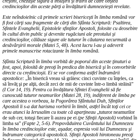
creştini, chezăşie sigură a însuşirii şi trăirii de către obştea
credincioşilor din aceste părţi a învăţăturii dumnezeieşti revelate.
Este neîndoielnic că primele scrieri bisericeşti în limba română vor
fi fost cărţi sau fragmente de cărţi din Sfânta Scriptură: Psaltirea,
Sfintele Evanghelii, Epistolele sfinţilor Apostoli, folosite cu deosebire
în cultul divin public şi devenite rugăciuni ale preotului şi
credincioşilor, călăuze sigure ale tuturor în căutarea necurmată a
desăvârşirii morale (Matei 5, 48). Acest lucru l-au şi adeverit
primele manuscrise rotacizante în limba română.
Sfânta Scriptură în limba vorbită de poporul din aceste ţinuturi a
fost, apoi, folosită de preoţi în predica din biserică şi în convorbirile
directe cu credincioşii. Ei se vor conforma astfel îndrumării
apostolice:
„În biserică vreau să grăiesc cinci cuvinte cu înţeles, ca
să învăţ şi pe alţii, decât zeci de mii de cuvinte într-o limbă străină”
(I Cor 14, 19). Pentru ca învăţătura Sfintei Evanghelii să fie
cunoscută tuturor neamurilor (Matei 28, 19), indiferent de limba pe
care acestea o vorbeau, la Pogorârea Sfântului Duh, Sfinţilor
Apostoli li s-a dat harisma vorbirii în limbi, astfel încât toţi cei ce
erau atunci la Ierusalim cu toate că aparţineau
„tuturor neamurilor
de sub cer, totuşi fiecare îi auzea pe ei
(pe Sfinţii Apostoli)
vorbind în
limba sa”
(Fapte 2, 5-6). Propovăduirea Cuvântului lui Dumnezeu
în limba credincioşilor este, aşadar, expresia voii lui Dumnezeu şi
îndrumare categorică apostolică. Sfinţii Apostoli hirotoneau preoţi