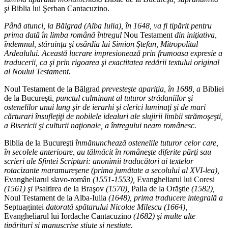
şi
Biblia lui Şerban Cantacuzino.
Până atunci, la Bălgrad (Alba Iulia), în 1648, va fi tipărit pentru
prima dată în limba română întregul
Nou Testament
din iniţiativa,
îndemnul, stăruinţa şi osârdia lui Simion Ştefan, Mitropolitul
Ardealului. Această lucrare impresionează prin frumoasa expresie a
traducerii, ca şi prin rigoarea şi exactitatea redării textului original
al Noului Testament.
Noul Testament de la Bălgrad
prevesteşte apariţia, în 1688, a
Bibliei
de la Bucureşti
, punctul culminant al tuturor strădaniilor şi
ostenelilor unui lung şir de ierarhi şi clerici luminaţi şi de mari
cărturari însufleţiţi de nobilele idealuri ale slujirii limbii strămoşeşti,
a Bisericii şi culturii naţionale, a întregului neam românesc.
Biblia de la Bucureşti
înmănunchează ostenelile tuturor celor care,
în secolele anterioare, au tălmăcit în româneşte diferite părţi sau
scrieri ale Sfintei Scripturi: anonimii traducători ai textelor
rotacizante maramureşene (prima jumătate a secolului al XVI-lea),
Evangheliarul slavo-român
(1551-1553),
Evangheliarul lui Coresi
(1561) şi
Psaltirea de la Braşov
(1570),
Palia de la Orăştie
(1582),
Noul Testament de la Alba-Iulia
(1648), prima traducere integrală a
Septuagintei
datorată spătarului Nicolae Milescu (1664),
Evangheliarul lui Iordache Cantacuzino
(1682) şi multe alte
tipărituri şi manuscrise ştiute şi neştiute.