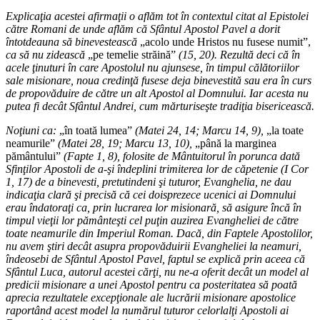
Explicaţia acestei afirmaţii o aflăm tot în contextul citat al Epistolei
către Romani de unde aflăm că Sfântul Apostol Pavel a dorit
întotdeauna să binevestească
„acolo unde Hristos nu fusese numit”,
ca să nu zidească
„pe temelie străină”
(15, 20). Rezultă deci că în
acele ţinuturi în care Apostolul nu ajunsese, în timpul călătoriilor
sale misionare, noua credinţă fusese deja binevestită sau era în curs
de propovăduire de către un alt Apostol al Domnului. Iar acesta nu
putea fi decât Sfântul Andrei, cum mărturiseşte tradiţia bisericească.
Noţiuni ca:
„în toată lumea”
(Matei 24, 14; Marcu 14, 9),
„la toate
neamurile”
(Matei 28, 19; Marcu 13, 10),
„până la marginea
pământului”
(Fapte 1, 8), folosite de Mântuitorul în porunca dată
Sfinţilor Apostoli de a-şi îndeplini trimiterea lor de căpetenie (I Cor
1, 17) de a binevesti, pretutindeni şi tuturor, Evanghelia, ne dau
indicaţia clară şi precisă că cei doisprezece ucenici ai Domnului
erau îndatoraţi ca, prin lucrarea lor misionară, să asigure încă în
timpul vieţii lor pământeşti cel puţin auzirea Evangheliei de către
toate neamurile din Imperiul Roman. Dacă, din Faptele Apostolilor,
nu avem ştiri decât asupra propovăduirii Evangheliei la neamuri,
îndeosebi de Sfântul Apostol Pavel, faptul se explică prin aceea că
Sfântul Luca, autorul acestei cărţi, nu ne-a oferit decât un model al
predicii misionare a unei Apostol pentru ca posteritatea să poată
aprecia rezultatele excepţionale ale lucrării misionare apostolice
raportând acest model la numărul tuturor celorlalţi Apostoli ai