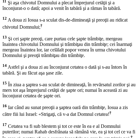
11
Şi aşa chivotul Domnului a plecat împrejurul cetăţii şi a
înconjurat-o o dată; apoi a venit în tabără şi a rămas în tabără.
12
A doua zi Iosua s-a sculat dis-de-dimineaţă şi preoţii au ridicat
†
chivotul Domnului;
13
Şi cei şapte preoţi, care purtau cele şapte trâmbiţe, mergeau
înaintea chivotului Domnului şi trâmbiţau din trâmbiţe; cei înarmaţi
mergeau înaintea lor, iar celălalt popor venea în urma chivotului
Domnului şi preoţii trâmbiţau din trâmbiţe.
14
Astfel şi a doua zi au înconjurat cetatea o dată şi s-au întors în
tabără. Şi au făcut aşa şase zile.
15
În ziua a şaptea s-au sculat de dimineaţă, în revărsatul zorilor şi au
mers tot aşa împrejurul cetăţii de şapte ori; numai în această zi au
înconjurat cetatea de şapte ori.
16
Iar când au sunat preoţii a şaptea oară din trâmbiţe, Iosua a zis
†
către fiii lui Israel: «Strigaţi, că v-a dat Domnul cetatea!
17
Cetatea va fi sub blestem şi tot ce este în ea e al Domnului
puterilor; numai Rahab desfrânata să rămână vie, ea şi tot cel ce va fi
†