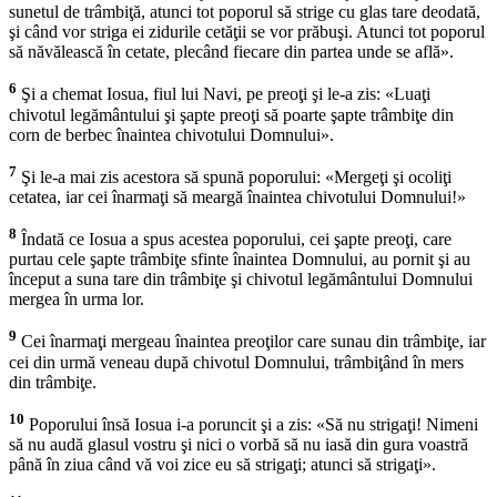
sunetul de trâmbiţă, atunci tot poporul să strige cu glas tare deodată,
şi când vor striga ei zidurile cetăţii se vor prăbuşi. Atunci tot poporul
să năvălească în cetate, plecând fiecare din partea unde se află».
6
Şi a chemat Iosua, fiul lui Navi, pe preoţi şi le-a zis: «Luaţi
chivotul legământului şi şapte preoţi să poarte şapte trâmbiţe din
corn de berbec înaintea chivotului Domnului».
7
Şi le-a mai zis acestora să spună poporului: «Mergeţi şi ocoliţi
cetatea, iar cei înarmaţi să meargă înaintea chivotului Domnului!»
8
Îndată ce Iosua a spus acestea poporului, cei şapte preoţi, care
purtau cele şapte trâmbiţe sfinte înaintea Domnului, au pornit şi au
început a suna tare din trâmbiţe şi chivotul legământului Domnului
mergea în urma lor.
9
Cei înarmaţi mergeau înaintea preoţilor care sunau din trâmbiţe, iar
cei din urmă veneau după chivotul Domnului, trâmbiţând în mers
din trâmbiţe.
10
Poporului însă Iosua i-a poruncit şi a zis: «Să nu strigaţi! Nimeni
să nu audă glasul vostru şi nici o vorbă să nu iasă din gura voastră
până în ziua când vă voi zice eu să strigaţi; atunci să strigaţi».