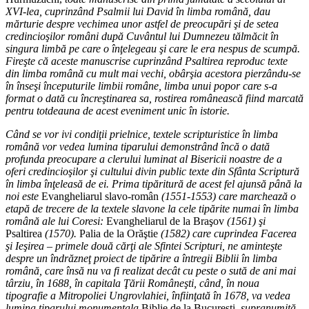
XVI-lea, cuprinzând Psalmii lui David în limba română, dau
mărturie despre vechimea unor astfel de preocupări şi de setea
credincioşilor români după Cuvântul lui Dumnezeu tălmăcit în
singura limbă pe care o înţelegeau şi care le era nespus de scumpă.
Fireşte că aceste manuscrise cuprinzând Psaltirea reproduc texte
din limba română cu mult mai vechi, obârşia acestora pierzându-se
în înseşi începuturile limbii române, limba unui popor care s-a
format o dată cu încreştinarea sa, rostirea românească fiind marcată
pentru totdeauna de acest eveniment unic în istorie.
Când se vor ivi condiţii prielnice, textele scripturistice în limba
română vor vedea lumina tiparului demonstrând încă o dată
profunda preocupare a clerului luminat al Bisericii noastre de a
oferi credincioşilor şi cultului divin public texte din Sfânta Scriptură
în limba înţeleasă de ei. Prima tipăritură de acest fel ajunsă până la
noi este
Evangheliarul slavo-român
(1551-1553) care marchează o
etapă de trecere de la textele slavone la cele tipărite numai în limba
română ale lui Coresi:
Evangheliarul de la Braşov
(1561) şi
Psaltirea
(1570).
Palia de la Orăştie
(1582) care cuprindea Facerea
şi Ieşirea – primele două cărţi ale Sfintei Scripturi, ne aminteşte
despre un îndrăzneţ proiect de tipărire a întregii Biblii în limba
română, care însă nu va fi realizat decât cu peste o sută de ani mai
târziu, în 1688, în capitala Ţării Româneşti, când, în noua
tipografie a Mitropoliei Ungrovlahiei, înfiinţată în 1678, va vedea
lumina tiparului monumentala
Biblie de la Bucureşti
, supranumită