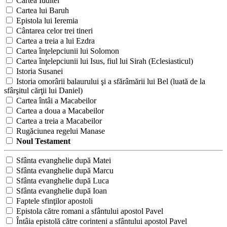
Cartea Iuditei
Cartea lui Baruh
Epistola lui Ieremia
Cântarea celor trei tineri
Cartea a treia a lui Ezdra
Cartea înţelepciunii lui Solomon
Cartea înţelepciunii lui Isus, fiul lui Sirah (Eclesiasticul)
Istoria Susanei
Istoria omorârii balaurului şi a sfărâmării lui Bel (luată de la
sfârşitul cărţii lui Daniel)
Cartea întâi a Macabeilor
Cartea a doua a Macabeilor
Cartea a treia a Macabeilor
Rugăciunea regelui Manase
Noul Testament
Sfânta evanghelie după Matei
Sfânta evanghelie după Marcu
Sfânta evanghelie după Luca
Sfânta evanghelie după Ioan
Faptele sfinţilor apostoli
Epistola către romani a sfântului apostol Pavel
Întâia epistolă către corinteni a sfântului apostol Pavel