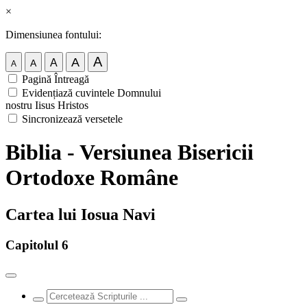
×
Dimensiunea fontului:
A
A
A
A
A
Pagină Întreagă
Evidențiază cuvintele Domnului
nostru Iisus Hristos
Sincronizează versetele
Biblia - Versiunea Bisericii
Ortodoxe Române
Cartea lui Iosua Navi
Capitolul 6