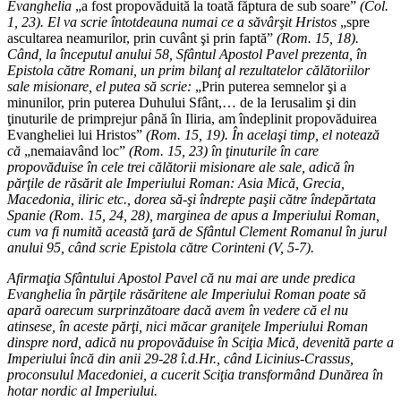
Evanghelia
„a fost propovăduită la toată făptura de sub soare”
(Col.
1, 23). El va scrie întotdeauna numai ce a săvârşit Hristos
„spre
ascultarea neamurilor, prin cuvânt şi prin faptă”
(Rom. 15, 18).
Când, la începutul anului 58, Sfântul Apostol Pavel prezenta, în
Epistola către Romani, un prim bilanţ al rezultatelor călătoriilor
sale misionare, el putea să scrie:
„Prin puterea semnelor şi a
minunilor, prin puterea Duhului Sfânt,… de la Ierusalim şi din
ţinuturile de primprejur până în Iliria, am îndeplinit propovăduirea
Evangheliei lui Hristos”
(Rom. 15, 19). În acelaşi timp, el notează
că
„nemaiavând loc”
(Rom. 15, 23) în ţinuturile în care
propovăduise în cele trei călătorii misionare ale sale, adică în
părţile de răsărit ale Imperiului Roman: Asia Mică, Grecia,
Macedonia, iliric etc., dorea să-şi îndrepte paşii către îndepărtata
Spanie (Rom. 15, 24, 28), marginea de apus a Imperiului Roman,
cum va fi numită această ţară de Sfântul Clement Romanul în jurul
anului 95, când scrie Epistola către Corinteni (V, 5-7).
Afirmaţia Sfântului Apostol Pavel că nu mai are unde predica
Evanghelia în părţile răsăritene ale Imperiului Roman poate să
apară oarecum surprinzătoare dacă avem în vedere că el nu
atinsese, în aceste părţi, nici măcar graniţele Imperiului Roman
dinspre nord, adică nu propovăduise în Sciţia Mică, devenită parte a
Imperiului încă din anii 29-28 î.d.Hr., când Licinius-Crassus,
proconsulul Macedoniei, a cucerit Sciţia transformând Dunărea în
hotar nordic al Imperiului.