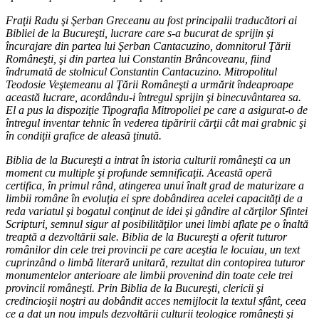
Fraţii Radu şi Şerban Greceanu au fost principalii traducători ai
Bibliei de la Bucureşti, lucrare care s-a bucurat de sprijin şi
încurajare din partea lui Şerban Cantacuzino, domnitorul Ţării
Româneşti, şi din partea lui Constantin Brâncoveanu, fiind
îndrumată de stolnicul Constantin Cantacuzino. Mitropolitul
Teodosie Veştemeanu al Ţării Româneşti a urmărit îndeaproape
această lucrare, acordându-i întregul sprijin şi binecuvântarea sa.
El a pus la dispoziţie Tipografia Mitropoliei pe care a asigurat-o de
întregul inventar tehnic în vederea tipăririi cărţii cât mai grabnic şi
în condiţii grafice de aleasă ţinută.
Biblia de la Bucureşti a intrat în istoria culturii româneşti ca un
moment cu multiple şi profunde semnificaţii. Această operă
certifica, în primul rând, atingerea unui înalt grad de maturizare a
limbii române în evoluţia ei spre dobândirea acelei capacităţi de a
reda variatul şi bogatul conţinut de idei şi gândire al cărţilor Sfintei
Scripturi, semnul sigur al posibilităţilor unei limbi aflate pe o înaltă
treaptă a dezvoltării sale. Biblia de la Bucureşti a oferit tuturor
românilor din cele trei provincii pe care aceştia le locuiau, un text
cuprinzând o limbă literară unitară, rezultat din contopirea tuturor
monumentelor anterioare ale limbii provenind din toate cele trei
provincii româneşti. Prin Biblia de la Bucureşti, clericii şi
credincioşii noştri au dobândit acces nemijlocit la textul sfânt, ceea
ce a dat un nou impuls dezvoltării culturii teologice româneşti şi