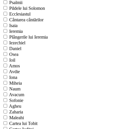
Psalmii
Pildele lui Solomon
Ecclesiastul
Cântarea cântărilor
Isaia
Ieremia
Plângerile lui Ieremia
Iezechiel
Daniel
Osea
Ioil
Amos
Avdie
Iona
Miheia
Naum
Avacum
Sofonie
Agheu
Zaharia
Maleahi
Cartea lui Tobit