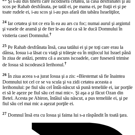
Şi s-au dus tinerii care iscodiseră cetatea, la casa desfrânatei şi au
scos pe Rahab desfrânata, pe tatăl ei, pe mama ei, pe fraţii ei şi pe
toate rudele ei, i-au scos şi i-au pus afară din tabăra Israeliţilor,
24
Iar cetatea şi tot ce era în ea au ars cu foc; numai aurul şi argintul
şi vasele de aramă şi de fier le-au dat ca să le ducă Domnului în
†
vistieria casei Domnului.
25
Pe Rahab desfrânata însă, casa tatălui ei şi pe toţi care erau la
dânsa, Iosua i-a lăsat cu viaţă şi trăieşte ea în mijlocul lui Israel până
în ziua de astăzi, pentru că a ascuns iscoadele, care fuseseră trimise
†
de Iosua să iscodească Ierihonul.
26
În ziua aceea s-a jurat Iosua şi a zis: «Blestemat să fie înaintea
Domnului tot cel ce se va scula şi va zidi cetatea aceasta a
Ierihonului: pe fiul său cel întâi-născut să pună temeliile ei, iar porţile
ei să le aşeze pe fiul său cel mai mic». Şi aşa a şi făcut Ozan din
Betel. Acesta pe Abiron, întâiul său născut, a pus temeliile ei, şi pe
fiul său cel mai mic a aşezat porţile ei.
27
Domnul însă era cu Iosua şi faima lui s-a răspândit în toată ţara.