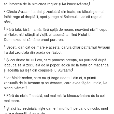
†
se întorcea de la nimicirea regilor şi l-a binecuvântat,
2
Căruia Avraam i-a dat şi zeciuială din toate, se tâlcuieşte mai
întâi: rege al dreptăţii, apoi şi rege al Salemului, adică rege al
păcii,
3
Fără tată, fără mamă, fără spiţă de neam, neavând nici început
al zilelor, nici sfârşit al vieţii, ci, asemănat fiind Fiului lui
Dumnezeu, el rămâne preot pururea.
4
Vedeţi, dar, cât de mare e acesta, căruia chiar patriarhul Avraam
i-a dat zeciuială din prada de război.
5
Şi cei dintre fiii lui Levi, care primesc preoţia, au poruncă după
lege, ca să ia zeciuială de la popor, adică de la fraţii lor, măcar că
†
şi aceştia au ieşit din coapsele lui Avraam;
6
Iar Melchisedec, care nu-şi trage neamul din ei, a primit
zeciuială de la Avraam şi pe Avraam, care avea făgăduinţele, l-a
†
binecuvântat.
7
Fără de nici o îndoială, cel mai mic ia binecuvântare de la cel
mai mare.
8
Şi aici iau zeciuială nişte oameni muritori, pe când dincolo, unul
care e dovedit că este viu.