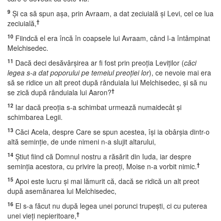
9
Şi ca să spun aşa, prin Avraam, a dat zeciuială şi Levi, cel ce lua
†
zeciuială,
10
Fiindcă el era încă în coapsele lui Avraam, când l-a întâmpinat
Melchisedec.
11
Dacă deci desăvârşirea ar fi fost prin preoţia Leviţilor (
căci
legea s-a dat poporului pe temeiul preoţiei lor
), ce nevoie mai era
să se ridice un alt preot după rânduiala lui Melchisedec, şi să nu
†
se zică după rânduiala lui Aaron?
12
Iar dacă preoţia s-a schimbat urmează numaidecât şi
schimbarea Legii.
13
Căci Acela, despre Care se spun acestea, îşi ia obârşia dintr-o
altă seminţie, de unde nimeni n-a slujit altarului,
14
Ştiut fiind că Domnul nostru a răsărit din Iuda, iar despre
†
seminţia acestora, cu privire la preoţi, Moise n-a vorbit nimic.
15
Apoi este lucru şi mai lămurit că, dacă se ridică un alt preot
după asemănarea lui Melchisedec,
16
El s-a făcut nu după legea unei porunci trupeşti, ci cu puterea
†
unei vieţi nepieritoare,