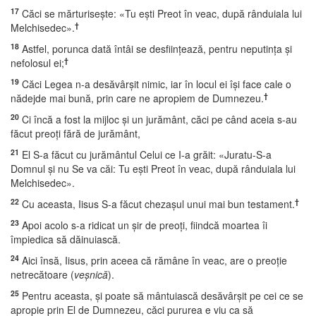
17
Căci se mărturiseşte: «Tu eşti Preot în veac, după rânduiala lui
†
Melchisedec».
18
Astfel, porunca dată întâi se desfiinţează, pentru neputinţa şi
†
nefolosul ei;
19
Căci Legea n-a desăvârşit nimic, iar în locul ei îşi face cale o
†
nădejde mai bună, prin care ne apropiem de Dumnezeu.
20
Ci încă a fost la mijloc şi un jurământ, căci pe când aceia s-au
făcut preoţi fără de jurământ,
21
El S-a făcut cu jurământul Celui ce I-a grăit: «Juratu-S-a
Domnul şi nu Se va căi: Tu eşti Preot în veac, după rânduiala lui
Melchisedec».
22
†
Cu aceasta, Iisus S-a făcut chezaşul unui mai bun testament.
23
Apoi acolo s-a ridicat un şir de preoţi, fiindcă moartea îi
împiedica să dăinuiască.
24
Aici însă, Iisus, prin aceea că rămâne în veac, are o preoţie
netrecătoare (
veşnică
).
25
Pentru aceasta, şi poate să mântuiască desăvârşit pe cei ce se
apropie prin El de Dumnezeu, căci pururea e viu ca să