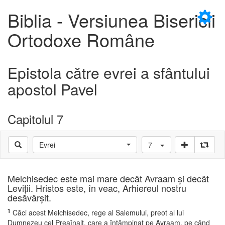
×
Biblia - Versiunea Bisericii
Ortodoxe Române
Epistola către evrei a sfântului
D
apostol Pavel
Capitolul 7
D
Evrei
7
Melchisedec este mai mare decât Avraam şi decât
Leviţii. Hristos este, în veac, Arhiereul nostru
desăvârşit.
1
Căci acest Melchisedec, rege al Salemului, preot al lui
Dumnezeu cel Preaînalt, care a întâmpinat pe Avraam, pe când