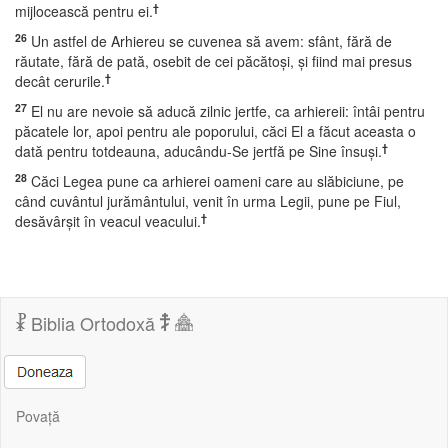
†
mijlocească pentru ei.
26
Un astfel de Arhiereu se cuvenea să avem: sfânt, fără de
răutate, fără de pată, osebit de cei păcătoşi, şi fiind mai presus
†
decât cerurile.
27
El nu are nevoie să aducă zilnic jertfe, ca arhiereii: întâi pentru
păcatele lor, apoi pentru ale poporului, căci El a făcut aceasta o
†
dată pentru totdeauna, aducându-Se jertfă pe Sine însuşi.
28
Căci Legea pune ca arhierei oameni care au slăbiciune, pe
când cuvântul jurământului, venit în urma Legii, pune pe Fiul,
†
desăvârşit în veacul veacului.
Biblia Ortodoxă
Povață