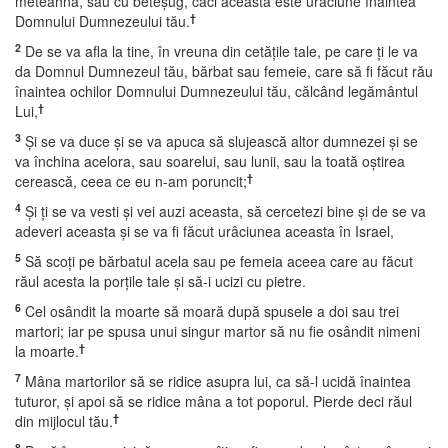
meteahnă, sau cu beteşug, căci aceasta este urâciune înaintea
†
Domnului Dumnezeului tău.
2
De se va afla la tine, în vreuna din cetăţile tale, pe care ţi le va
da Domnul Dumnezeul tău, bărbat sau femeie, care să fi făcut rău
înaintea ochilor Domnului Dumnezeului tău, călcând legământul
†
Lui,
3
Şi se va duce şi se va apuca să slujească altor dumnezei şi se
va închina acelora, sau soarelui, sau lunii, sau la toată oştirea
†
cerească, ceea ce eu n-am poruncit;
4
Şi ţi se va vesti şi vei auzi aceasta, să cercetezi bine şi de se va
adeveri aceasta şi se va fi făcut urâciunea aceasta în Israel,
5
Să scoţi pe bărbatul acela sau pe femeia aceea care au făcut
răul acesta la porţile tale şi să-i ucizi cu pietre.
6
Cel osândit la moarte să moară după spusele a doi sau trei
martori; iar pe spusa unui singur martor să nu fie osândit nimeni
†
la moarte.
7
Mâna martorilor să se ridice asupra lui, ca să-l ucidă înaintea
tuturor, şi apoi să se ridice mâna a tot poporul. Pierde deci răul
†
din mijlocul tău.
8