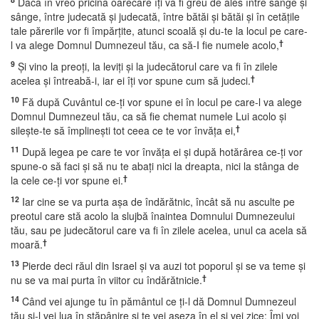
Dacă în vreo pricină oarecare îţi va fi greu de ales între sânge şi
sânge, între judecată şi judecată, între bătăi şi bătăi şi în cetăţile
tale părerile vor fi împărţite, atunci scoală şi du-te la locul pe care-
†
l va alege Domnul Dumnezeul tău, ca să-I fie numele acolo,
9
Şi vino la preoţi, la leviţi şi la judecătorul care va fi în zilele
†
acelea şi întreabă-i, iar ei îţi vor spune cum să judeci.
10
Fă după Cuvântul ce-ţi vor spune ei în locul pe care-l va alege
Domnul Dumnezeul tău, ca să fie chemat numele Lui acolo şi
†
sileşte-te să împlineşti tot ceea ce te vor învăţa ei,
11
După legea pe care te vor învăţa ei şi după hotărârea ce-ţi vor
spune-o să faci şi să nu te abaţi nici la dreapta, nici la stânga de
†
la cele ce-ţi vor spune ei.
12
Iar cine se va purta aşa de îndărătnic, încât să nu asculte pe
preotul care stă acolo la slujbă înaintea Domnului Dumnezeului
tău, sau pe judecătorul care va fi în zilele acelea, unul ca acela să
†
moară.
13
Pierde deci răul din Israel şi va auzi tot poporul şi se va teme şi
†
nu se va mai purta în viitor cu îndărătnicie.
14
Când vei ajunge tu în pământul ce ţi-l dă Domnul Dumnezeul
tău şi-l vei lua în stăpânire şi te vei aşeza în el şi vei zice: Îmi voi