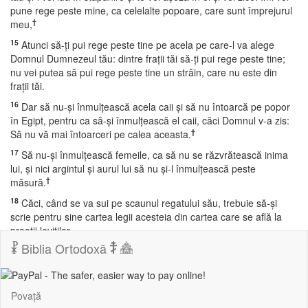
pune rege peste mine, ca celelalte popoare, care sunt împrejurul
†
meu,
15
Atunci să-ţi pui rege peste tine pe acela pe care-l va alege
Domnul Dumnezeul tău: dintre fraţii tăi să-ţi pui rege peste tine;
nu vei putea să pui rege peste tine un străin, care nu este din
fraţii tăi.
16
Dar să nu-şi înmulţească acela caii şi să nu întoarcă pe popor
în Egipt, pentru ca să-şi înmulţească el caii, căci Domnul v-a zis:
†
Să nu vă mai întoarceri pe calea aceasta.
17
Să nu-şi înmulţească femeile, ca să nu se răzvrătească inima
lui, şi nici argintul şi aurul lui să nu şi-l înmulţească peste
†
măsură.
18
Căci, când se va sui pe scaunul regatului său, trebuie să-şi
scrie pentru sine cartea legii acesteia din cartea care se află la
preoţii leviţilor,
Biblia Ortodoxă
19
Şi să fie aceasta la el şi el să o citească în toate zilele vieţii
sale, ca să înveţe a se teme de Domnul Dumnezeul său şi să se
silească a împlini toate cuvintele legii acesteia şi toate hotărârile
†
acestea,
Povață