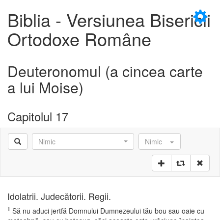
×
Biblia - Versiunea Bisericii
Ortodoxe Române
Deuteronomul (a cincea carte
a lui Moise)
Capitolul 17
Nimic
Nimic
Idolatrii. Judecătorii. Regii.
1
Să nu aduci jertfă Domnului Dumnezeului tău bou sau oaie cu