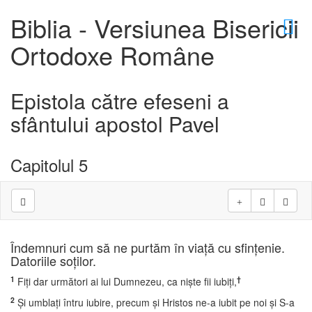
×
Biblia - Versiunea Bisericii
Ortodoxe Române
Epistola către efeseni a
sfântului apostol Pavel
Capitolul 5
Îndemnuri cum să ne purtăm în viaţă cu sfinţenie.
Datoriile soţilor.
1
†
Fiţi dar următori ai lui Dumnezeu, ca nişte fii iubiţi,
2
Şi umblaţi întru iubire, precum şi Hristos ne-a iubit pe noi şi S-a