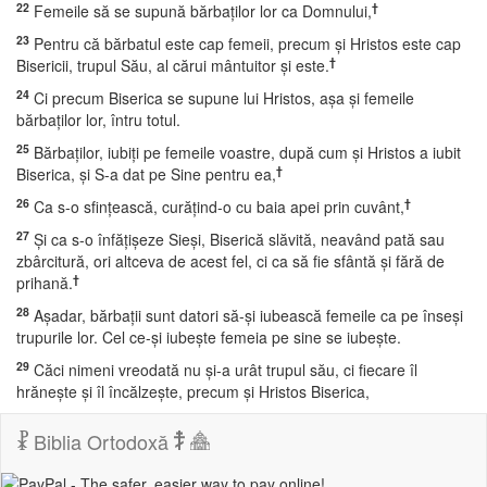
22
†
Femeile să se supună bărbaţilor lor ca Domnului,
23
Pentru că bărbatul este cap femeii, precum şi Hristos este cap
†
Bisericii, trupul Său, al cărui mântuitor şi este.
24
Ci precum Biserica se supune lui Hristos, aşa şi femeile
bărbaţilor lor, întru totul.
25
Bărbaţilor, iubiţi pe femeile voastre, după cum şi Hristos a iubit
†
Biserica, şi S-a dat pe Sine pentru ea,
26
†
Ca s-o sfinţească, curăţind-o cu baia apei prin cuvânt,
27
Şi ca s-o înfăţişeze Sieşi, Biserică slăvită, neavând pată sau
zbârcitură, ori altceva de acest fel, ci ca să fie sfântă şi fără de
†
prihană.
28
Aşadar, bărbaţii sunt datori să-şi iubească femeile ca pe înseşi
trupurile lor. Cel ce-şi iubeşte femeia pe sine se iubeşte.
29
Căci nimeni vreodată nu şi-a urât trupul său, ci fiecare îl
hrăneşte şi îl încălzeşte, precum şi Hristos Biserica,
30
Pentru că suntem mădulare ale trupului Lui, din carnea Lui şi
Biblia Ortodoxă
†
din oasele Lui.
31
De aceea, va lăsa omul pe tatăl său şi pe mama sa şi se va