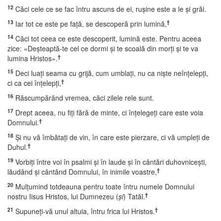
12
Căci cele ce se fac întru ascuns de ei, ruşine este a le şi grăi.
13
†
Iar tot ce este pe faţă, se descoperă prin lumină,
14
Căci tot ceea ce este descoperit, lumină este. Pentru aceea
zice: «Deşteaptă-te cel ce dormi şi te scoală din morţi şi te va
†
lumina Hristos».
15
Deci luaţi seama cu grijă, cum umblaţi, nu ca nişte neînţelepţi,
†
ci ca cei înţelepţi,
16
Răscumpărând vremea, căci zilele rele sunt.
17
Drept aceea, nu fiţi fără de minte, ci înţelegeţi care este voia
†
Domnului.
18
Şi nu vă îmbătaţi de vin, în care este pierzare, ci vă umpleţi de
†
Duhul.
19
Vorbiţi între voi în psalmi şi în laude şi în cântări duhovniceşti,
†
lăudând şi cântând Domnului, în inimile voastre,
20
Mulţumind totdeauna pentru toate întru numele Domnului
†
nostru Iisus Hristos, lui Dumnezeu (
şi
) Tatăl.
21
†
Supuneţi-vă unul altuia, întru frica lui Hristos.