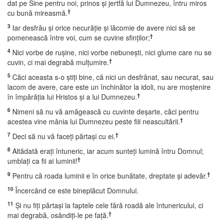
dat pe Sine pentru noi, prinos şi jertfă lui Dumnezeu, întru miros
†
cu bună mireasmă.
3
Iar desfrâu şi orice necurăţie şi lăcomie de avere nici să se
†
pomenească între voi, cum se cuvine sfinţilor;
4
Nici vorbe de ruşine, nici vorbe nebuneşti, nici glume care nu se
†
cuvin, ci mai degrabă mulţumire.
5
Căci aceasta s-o ştiţi bine, că nici un desfrânat, sau necurat, sau
lacom de avere, care este un închinător la idoli, nu are moştenire
†
în împărăţia lui Hristos şi a lui Dumnezeu.
6
Nimeni să nu vă amăgească cu cuvinte deşarte, căci pentru
†
acestea vine mânia lui Dumnezeu peste fiii neascultării.
7
†
Deci să nu vă faceţi părtaşi cu ei.
8
Altădată eraţi întuneric, iar acum sunteţi lumină întru Domnul;
†
umblaţi ca fii ai luminii!
9
†
Pentru că roada luminii e în orice bunătate, dreptate şi adevăr.
10
Încercând ce este bineplăcut Domnului.
11
Şi nu fiţi părtaşi la faptele cele fără roadă ale întunericului, ci
†
mai degrabă, osândiţi-le pe faţă.