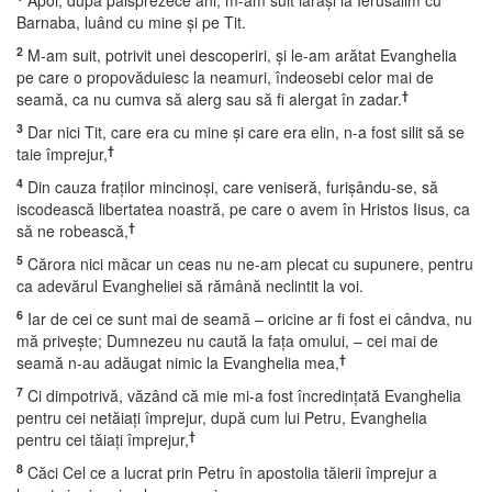
Apoi, după paisprezece ani, m-am suit iarăşi la Ierusalim cu
Barnaba, luând cu mine şi pe Tit.
2
M-am suit, potrivit unei descoperiri, şi le-am arătat Evanghelia
pe care o propovăduiesc la neamuri, îndeosebi celor mai de
†
seamă, ca nu cumva să alerg sau să fi alergat în zadar.
3
Dar nici Tit, care era cu mine şi care era elin, n-a fost silit să se
†
taie împrejur,
4
Din cauza fraţilor mincinoşi, care veniseră, furişându-se, să
iscodească libertatea noastră, pe care o avem în Hristos Iisus, ca
†
să ne robească,
5
Cărora nici măcar un ceas nu ne-am plecat cu supunere, pentru
ca adevărul Evangheliei să rămână neclintit la voi.
6
Iar de cei ce sunt mai de seamă – oricine ar fi fost ei cândva, nu
mă priveşte; Dumnezeu nu caută la faţa omului, – cei mai de
†
seamă n-au adăugat nimic la Evanghelia mea,
7
Ci dimpotrivă, văzând că mie mi-a fost încredinţată Evanghelia
pentru cei netăiaţi împrejur, după cum lui Petru, Evanghelia
†
pentru cei tăiaţi împrejur,
8
Căci Cel ce a lucrat prin Petru în apostolia tăierii împrejur a