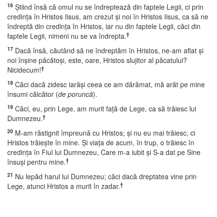
16
Ştiind însă că omul nu se îndreptează din faptele Legii, ci prin
credinţa în Hristos Iisus, am crezut şi noi în Hristos Iisus, ca să ne
îndreptă din credinţa în Hristos, iar nu din faptele Legii, căci din
†
faptele Legii, nimeni nu se va îndrepta.
17
Dacă însă, căutând să ne îndreptăm în Hristos, ne-am aflat şi
noi înşine păcătoşi, este, oare, Hristos slujitor al păcatului?
†
Nicidecum!
18
Căci dacă zidesc iarăşi ceea ce am dărâmat, mă arăt pe mine
însumi călcător (
de poruncă
).
19
Căci, eu, prin Lege, am murit faţă de Lege, ca să trăiesc lui
†
Dumnezeu.
20
M-am răstignit împreună cu Hristos; şi nu eu mai trăiesc, ci
Hristos trăieşte în mine. Şi viaţa de acum, în trup, o trăiesc în
credinţa în Fiul lui Dumnezeu, Care m-a iubit şi S-a dat pe Sine
†
însuşi pentru mine.
21
Nu lepăd harul lui Dumnezeu; căci dacă dreptatea vine prin
†
Lege, atunci Hristos a murit în zadar.