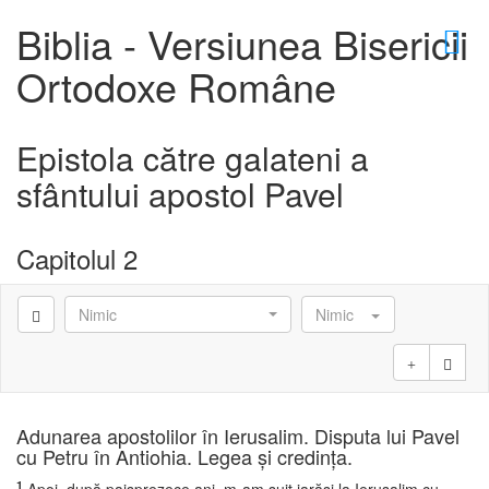
×
Biblia - Versiunea Bisericii
Ortodoxe Române
Epistola către galateni a
D
sfântului apostol Pavel
Capitolul 2
D
Nimic
Nimic
Adunarea apostolilor în Ierusalim. Disputa lui Pavel
cu Petru în Antiohia. Legea şi credinţa.
1