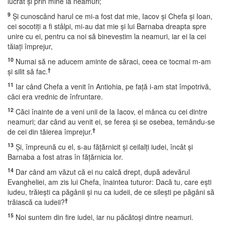
lucrat şi prin mine la neamuri;
9
Şi cunoscând harul ce mi-a fost dat mie, Iacov şi Chefa şi Ioan,
cei socotiţi a fi stâlpi, mi-au dat mie şi lui Barnaba dreapta spre
unire cu ei, pentru ca noi să binevestim la neamuri, iar ei la cei
tăiaţi împrejur,
10
Numai să ne aducem aminte de săraci, ceea ce tocmai m-am
†
şi silit să fac.
11
Iar când Chefa a venit în Antiohia, pe faţă i-am stat împotrivă,
căci era vrednic de înfruntare.
12
Căci înainte de a veni unii de la Iacov, el mânca cu cei dintre
neamuri; dar când au venit ei, se ferea şi se osebea, temându-se
†
de cei din tăierea împrejur.
13
Şi, împreună cu el, s-au făţărnicit şi ceilalţi iudei, încât şi
Barnaba a fost atras în făţărnicia lor.
14
Dar când am văzut că ei nu calcă drept, după adevărul
Evangheliei, am zis lui Chefa, înaintea tuturor: Dacă tu, care eşti
iudeu, trăieşti ca păgânii şi nu ca iudeii, de ce sileşti pe păgâni să
†
trăiască ca iudeii?
15
Noi suntem din fire iudei, iar nu păcătoşi dintre neamuri.