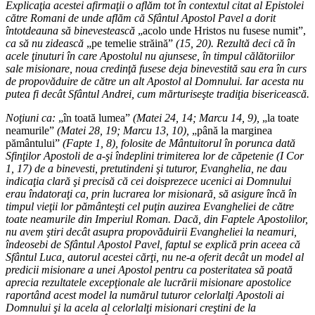
Explicaţia acestei afirmaţii o aflăm tot în contextul citat al Epistolei
către Romani de unde aflăm că Sfântul Apostol Pavel a dorit
întotdeauna să binevestească
„acolo unde Hristos nu fusese numit”,
ca să nu zidească
„pe temelie străină”
(15, 20). Rezultă deci că în
acele ţinuturi în care Apostolul nu ajunsese, în timpul călătoriilor
sale misionare, noua credinţă fusese deja binevestită sau era în curs
de propovăduire de către un alt Apostol al Domnului. Iar acesta nu
putea fi decât Sfântul Andrei, cum mărturiseşte tradiţia bisericească.
Noţiuni ca:
„în toată lumea”
(Matei 24, 14; Marcu 14, 9),
„la toate
neamurile”
(Matei 28, 19; Marcu 13, 10),
„până la marginea
pământului”
(Fapte 1, 8), folosite de Mântuitorul în porunca dată
Sfinţilor Apostoli de a-şi îndeplini trimiterea lor de căpetenie (I Cor
1, 17) de a binevesti, pretutindeni şi tuturor, Evanghelia, ne dau
indicaţia clară şi precisă că cei doisprezece ucenici ai Domnului
erau îndatoraţi ca, prin lucrarea lor misionară, să asigure încă în
timpul vieţii lor pământeşti cel puţin auzirea Evangheliei de către
toate neamurile din Imperiul Roman. Dacă, din Faptele Apostolilor,
nu avem ştiri decât asupra propovăduirii Evangheliei la neamuri,
îndeosebi de Sfântul Apostol Pavel, faptul se explică prin aceea că
Sfântul Luca, autorul acestei cărţi, nu ne-a oferit decât un model al
predicii misionare a unei Apostol pentru ca posteritatea să poată
aprecia rezultatele excepţionale ale lucrării misionare apostolice
raportând acest model la numărul tuturor celorlalţi Apostoli ai
Domnului şi la acela al celorlalţi misionari creştini de la