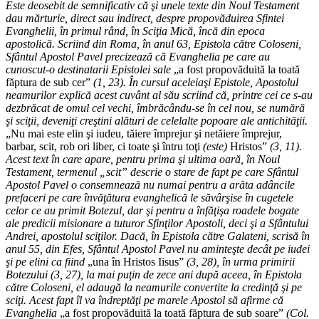
Este deosebit de semnificativ că şi unele texte din Noul Testament
dau mărturie, direct sau indirect, despre propovăduirea Sfintei
Evanghelii, în primul rând, în Sciţia Mică, încă din epoca
apostolică. Scriind din Roma, în anul 63, Epistola către Coloseni,
Sfântul Apostol Pavel precizează că Evanghelia pe care au
cunoscut-o destinatarii Epistolei sale
„a fost propovăduită la toată
făptura de sub cer”
(1, 23). În cursul aceleiaşi Epistole, Apostolul
neamurilor explică acest cuvânt al său scriind că, printre cei ce s-au
dezbrăcat de omul cel vechi, îmbrăcându-se în cel nou, se numără
şi sciţii, deveniţi creştini alături de celelalte popoare ale antichităţii.
„Nu mai este elin şi iudeu, tăiere împrejur şi netăiere împrejur,
barbar, scit, rob ori liber, ci toate şi întru toţi
(este)
Hristos”
(3, 11).
Acest text în care apare, pentru prima şi ultima oară, în Noul
Testament, termenul „scit” descrie o stare de fapt pe care Sfântul
Apostol Pavel o consemnează nu numai pentru a arăta adâncile
prefaceri pe care învăţătura evanghelică le săvârşise în cugetele
celor ce au primit Botezul, dar şi pentru a înfăţişa roadele bogate
ale predicii misionare a tuturor Sfinţilor Apostoli, deci şi a Sfântului
Andrei, apostolul sciţilor. Dacă, în Epistola către Galateni, scrisă în
anul 55, din Efes, Sfântul Apostol Pavel nu aminteşte decât pe iudei
şi pe elini ca fiind
„una în Hristos Iisus”
(3, 28), în urma primirii
Botezului (3, 27), la mai puţin de zece ani după aceea, în Epistola
către Coloseni, el adaugă la neamurile convertite la credinţă şi pe
sciţi. Acest fapt îl va îndreptăţi pe marele Apostol să afirme că
Evanghelia
„a fost propovăduită la toată făptura de sub soare”
(Col.