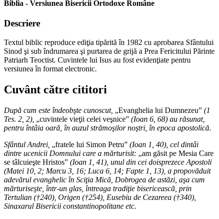
Biblia - Versiunea Bisericii Ortodoxe Române
Descriere
Textul biblic reproduce ediţia tipărită în 1982 cu aprobarea Sfântului
Sinod şi sub îndrumarea şi purtarea de grijă a Prea Fericitului Părinte
Patriarh Teoctist. Cuvintele lui Isus au fost evidenţiate pentru
versiunea în format electronic.
Cuvânt către cititori
După cum este îndeobşte cunoscut,
„Evanghelia lui Dumnezeu”
(1
Tes. 2, 2),
„cuvintele vieţii celei veşnice”
(Ioan 6, 68) au răsunat,
pentru întâia oară, în auzul strămoşilor noştri, în epoca apostolică.
Sfântul Andrei,
„fratele lui Simon Petru”
(Ioan 1, 40), cel dintâi
dintre ucenicii Domnului care a mărturisit:
„am găsit pe Mesia Care
se tâlcuieşte Hristos”
(Ioan 1, 41), unul din cei doisprezece Apostoli
(Matei 10, 2; Marcu 3, 16; Luca 6, 14; Fapte 1, 13), a propovăduit
adevărul evanghelic în Sciţia Mică, Dobrogea de astăzi, aşa cum
mărturiseşte, într-un glas, întreaga tradiţie bisericească, prin
Tertulian (†240), Origen (†254), Eusebiu de Cezareea (†340),
Sinaxarul Bisericii constantinopolitane etc.