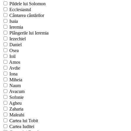
Pildele lui Solomon
Ecclesiastul
Cântarea cântărilor
Isaia
Ieremia
Plângerile lui Ieremia
Iezechiel
Daniel
Osea
Ioil
Amos
Avdie
Iona
Miheia
Naum
Avacum
Sofonie
Agheu
Zaharia
Maleahi
Cartea lui Tobit
Cartea Iuditei