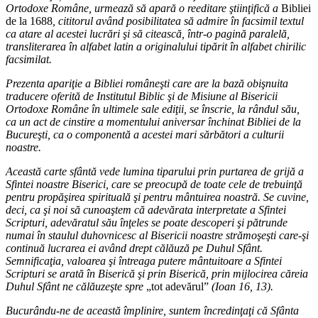
Ortodoxe Române, urmează să apară o reeditare ştiinţifică a
Bibliei
de la 1688
, cititorul având posibilitatea să admire în facsimil textul
ca atare al acestei lucrări şi să citească, într-o pagină paralelă,
transliterarea în alfabet latin a originalului tipărit în alfabet chirilic
facsimilat.
Prezenta apariţie a Bibliei româneşti care are la bază obişnuita
traducere oferită de Institutul Biblic şi de Misiune al Bisericii
Ortodoxe Române în ultimele sale ediţii, se înscrie, la rândul său,
ca un act de cinstire a momentului aniversar închinat Bibliei de la
Bucureşti, ca o componentă a acestei mari sărbători a culturii
noastre.
Această carte sfântă vede lumina tiparului prin purtarea de grijă a
Sfintei noastre Biserici, care se preocupă de toate cele de trebuinţă
pentru propăşirea spirituală şi pentru mântuirea noastră. Se cuvine,
deci, ca şi noi să cunoaştem că adevărata interpretate a Sfintei
Scripturi, adevăratul său înţeles se poate descoperi şi pătrunde
numai în staulul duhovnicesc al Bisericii noastre strămoşeşti care-şi
continuă lucrarea ei având drept călăuză pe Duhul Sfânt.
Semnificaţia, valoarea şi întreaga putere mântuitoare a Sfintei
Scripturi se arată în Biserică şi prin Biserică, prin mijlocirea căreia
Duhul Sfânt ne călăuzeşte spre
„tot adevărul”
(Ioan 16, 13).
Bucurându-ne de această împlinire, suntem încredinţaţi că Sfânta