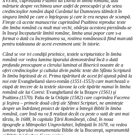
XVI-lea, cuprinzând Psalmii lui David în limba română, dau
mărturie despre vechimea unor astfel de preocupări şi de setea
credincioşilor români după Cuvântul lui Dumnezeu tălmăcit în
singura limbă pe care o înţelegeau şi care le era nespus de scumpă.
Fireşte că aceste manuscrise cuprinzând Psaltirea reproduc texte
din limba română cu mult mai vechi, obârşia acestora pierzându-se
în înseşi începuturile limbii române, limba unui popor care s-a
format o dată cu încreştinarea sa, rostirea românească fiind marcată
pentru totdeauna de acest eveniment unic în istorie.
Când se vor ivi condiţii prielnice, textele scripturistice în limba
română vor vedea lumina tiparului demonstrând încă o dată
profunda preocupare a clerului luminat al Bisericii noastre de a
oferi credincioşilor şi cultului divin public texte din Sfânta Scriptură
în limba înţeleasă de ei. Prima tipăritură de acest fel ajunsă până la
noi este
Evangheliarul slavo-român
(1551-1553) care marchează o
etapă de trecere de la textele slavone la cele tipărite numai în limba
română ale lui Coresi:
Evangheliarul de la Braşov
(1561) şi
Psaltirea
(1570).
Palia de la Orăştie
(1582) care cuprindea Facerea
şi Ieşirea – primele două cărţi ale Sfintei Scripturi, ne aminteşte
despre un îndrăzneţ proiect de tipărire a întregii Biblii în limba
română, care însă nu va fi realizat decât cu peste o sută de ani mai
târziu, în 1688, în capitala Ţării Româneşti, când, în noua
tipografie a Mitropoliei Ungrovlahiei, înfiinţată în 1678, va vedea
lumina tiparului monumentala
Biblie de la Bucureşti
, supranumită