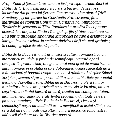
Fraţii Radu şi Şerban Greceanu au fost principalii traducători ai
Bibliei de la Bucureşti, lucrare care s-a bucurat de sprijin şi
încurajare din partea lui Şerban Cantacuzino, domnitorul Ţării
Româneşti, şi din partea lui Constantin Brâncoveanu, fiind
îndrumată de stolnicul Constantin Cantacuzino. Mitropolitul
Teodosie Veştemeanu al Ţării Româneşti a urmărit îndeaproape
această lucrare, acordându-i întregul sprijin şi binecuvântarea sa.
El a pus la dispoziţie Tipografia Mitropoliei pe care a asigurat-o de
întregul inventar tehnic în vederea tipăririi cărţii cât mai grabnic şi
în condiţii grafice de aleasă ţinută.
Biblia de la Bucureşti a intrat în istoria culturii româneşti ca un
moment cu multiple şi profunde semnificaţii. Această operă
certifica, în primul rând, atingerea unui înalt grad de maturizare a
limbii române în evoluţia ei spre dobândirea acelei capacităţi de a
reda variatul şi bogatul conţinut de idei şi gândire al cărţilor Sfintei
Scripturi, semnul sigur al posibilităţilor unei limbi aflate pe o înaltă
treaptă a dezvoltării sale. Biblia de la Bucureşti a oferit tuturor
românilor din cele trei provincii pe care aceştia le locuiau, un text
cuprinzând o limbă literară unitară, rezultat din contopirea tuturor
monumentelor anterioare ale limbii provenind din toate cele trei
provincii româneşti. Prin Biblia de la Bucureşti, clericii şi
credincioşii noştri au dobândit acces nemijlocit la textul sfânt, ceea
ce a dat un nou impuls dezvoltării culturii teologice româneşti şi
adâncirii vieţii creştine în Biserica noastră.