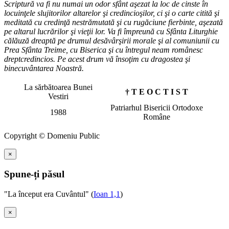
Scriptură va fi nu numai un odor sfânt aşezat la loc de cinste în
locuinţele slujitorilor altarelor şi credincioşilor, ci şi o carte citită şi
meditată cu credinţă nestrămutată şi cu rugăciune fierbinte, aşezată
pe altarul lucrărilor şi vieţii lor. Va fi împreună cu Sfânta Liturghie
călăuză dreaptă pe drumul desăvârşirii morale şi al comuniunii cu
Prea Sfânta Treime, cu Biserica şi cu întregul neam românesc
dreptcredincios. Pe acest drum vă însoţim cu dragostea şi
binecuvântarea Noastră.
La sărbătoarea Bunei
† T E O C T I S T
Vestiri
Patriarhul Bisericii Ortodoxe
1988
Române
Copyright © Domeniu Public
×
Spune-ți păsul
"La început era Cuvântul" (
Ioan 1,1
)
×