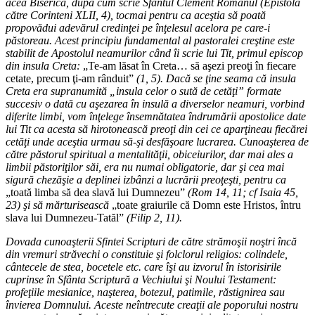
acea Biserică, după cum scrie Sfântul Clement Romanul (Epistola
către Corinteni XLII, 4), tocmai pentru ca aceştia să poată
propovădui adevărul credinţei pe înţelesul acelora pe care-i
păstoreau. Acest principiu fundamental al pastoralei creştine este
stabilit de Apostolul neamurilor când îi scrie lui Tit, primul episcop
din insula Creta:
„Te-am lăsat în Creta… să aşezi preoţi în fiecare
cetate, precum ţi-am rânduit”
(1, 5). Dacă se ţine seama că insula
Creta era supranumită „insula celor o sută de cetăţi” formate
succesiv o dată cu aşezarea în insulă a diverselor neamuri, vorbind
diferite limbi, vom înţelege însemnătatea îndrumării apostolice date
lui Tit ca acesta să hirotonească preoţi din cei ce aparţineau fiecărei
cetăţi unde aceştia urmau să-şi desfăşoare lucrarea. Cunoaşterea de
către păstorul spiritual a mentalităţii, obiceiurilor, dar mai ales a
limbii păstoriţilor săi, era nu numai obligatorie, dar şi cea mai
sigură chezăşie a deplinei izbânzi a lucrării preoţeşti, pentru ca
„toată limba să dea slavă lui Dumnezeu”
(Rom 14, 11; cf Isaia 45,
23) şi să mărturisească
„toate graiurile că Domn este Hristos, întru
slava lui Dumnezeu-Tatăl”
(Filip 2, 11).
Dovada cunoaşterii Sfintei Scripturi de către strămoşii noştri încă
din vremuri străvechi o constituie şi folclorul religios: colindele,
cântecele de stea, bocetele etc. care îşi au izvorul în istorisirile
cuprinse în Sfânta Scriptură a Vechiului şi Noului Testament:
profeţiile mesianice, naşterea, botezul, patimile, răstignirea sau
învierea Domnului. Aceste neîntrecute creaţii ale poporului nostru