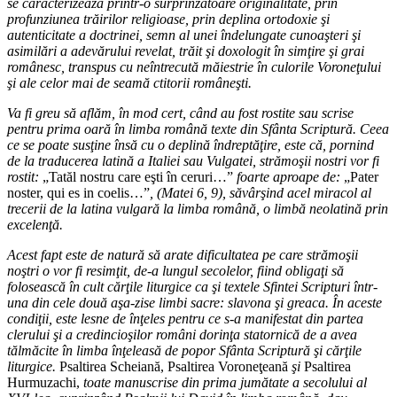
se caracterizează printr-o surprinzătoare originalitate, prin
profunziunea trăirilor religioase, prin deplina ortodoxie şi
autenticitate a doctrinei, semn al unei îndelungate cunoaşteri şi
asimilări a adevărului revelat, trăit şi doxologit în simţire şi grai
românesc, transpus cu neîntrecută măiestrie în culorile Voroneţului
şi ale celor mai de seamă ctitorii româneşti.
Va fi greu să aflăm, în mod cert, când au fost rostite sau scrise
pentru prima oară în limba română texte din Sfânta Scriptură. Ceea
ce se poate susţine însă cu o deplină îndreptăţire, este că, pornind
de la traducerea latină a Italiei sau Vulgatei, strămoşii nostri vor fi
rostit:
„Tatăl nostru care eşti în ceruri…”
foarte aproape de:
„Pater
noster, qui es in coelis…”
, (Matei 6, 9), săvârşind acel miracol al
trecerii de la latina vulgară la limba română, o limbă neolatină prin
excelenţă.
Acest fapt este de natură să arate dificultatea pe care strămoşii
noştri o vor fi resimţit, de-a lungul secolelor, fiind obligaţi să
folosească în cult cărţile liturgice ca şi textele Sfintei Scripturi într-
una din cele două aşa-zise limbi sacre: slavona şi greaca. În aceste
condiţii, este lesne de înţeles pentru ce s-a manifestat din partea
clerului şi a credincioşilor români dorinţa statornică de a avea
tălmăcite în limba înţeleasă de popor Sfânta Scriptură şi cărţile
liturgice.
Psaltirea Scheiană, Psaltirea Voroneţeană
şi
Psaltirea
Hurmuzachi,
toate manuscrise din prima jumătate a secolului al