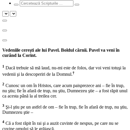
Vedeniile cereşti ale lui Pavel. Boldul cărnii. Pavel va veni în
curând la Corint.
1
Dacă trebuie să mă laud, nu-mi este de folos, dar voi veni totuşi la
†
vedenii şi la descoperiri de la Domnul.
2
Cunosc un om în Hristos, care acum paisprezece ani – fie în trup,
nu ştiu; fie în afară de trup, nu ştiu, Dumnezeu ştie – a fost răpit unul
ca acesta până la al treilea cer.
3
Şi-l ştiu pe un astfel de om – fie în trup, fie în afară de trup, nu ştiu,
Dumnezeu ştie –
4
Că a fost răpit în rai şi a auzit cuvinte de nespus, pe care nu se
cuvine omului să le grăiască.