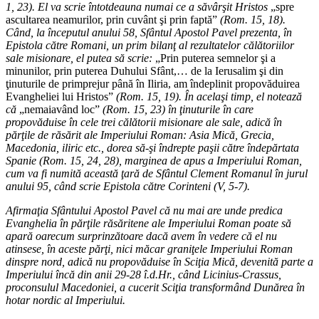
1, 23). El va scrie întotdeauna numai ce a săvârşit Hristos
„spre
ascultarea neamurilor, prin cuvânt şi prin faptă”
(Rom. 15, 18).
Când, la începutul anului 58, Sfântul Apostol Pavel prezenta, în
Epistola către Romani, un prim bilanţ al rezultatelor călătoriilor
sale misionare, el putea să scrie:
„Prin puterea semnelor şi a
minunilor, prin puterea Duhului Sfânt,… de la Ierusalim şi din
ţinuturile de primprejur până în Iliria, am îndeplinit propovăduirea
Evangheliei lui Hristos”
(Rom. 15, 19). În acelaşi timp, el notează
că
„nemaiavând loc”
(Rom. 15, 23) în ţinuturile în care
propovăduise în cele trei călătorii misionare ale sale, adică în
părţile de răsărit ale Imperiului Roman: Asia Mică, Grecia,
Macedonia, iliric etc., dorea să-şi îndrepte paşii către îndepărtata
Spanie (Rom. 15, 24, 28), marginea de apus a Imperiului Roman,
cum va fi numită această ţară de Sfântul Clement Romanul în jurul
anului 95, când scrie Epistola către Corinteni (V, 5-7).
Afirmaţia Sfântului Apostol Pavel că nu mai are unde predica
Evanghelia în părţile răsăritene ale Imperiului Roman poate să
apară oarecum surprinzătoare dacă avem în vedere că el nu
atinsese, în aceste părţi, nici măcar graniţele Imperiului Roman
dinspre nord, adică nu propovăduise în Sciţia Mică, devenită parte a
Imperiului încă din anii 29-28 î.d.Hr., când Licinius-Crassus,
proconsulul Macedoniei, a cucerit Sciţia transformând Dunărea în
hotar nordic al Imperiului.