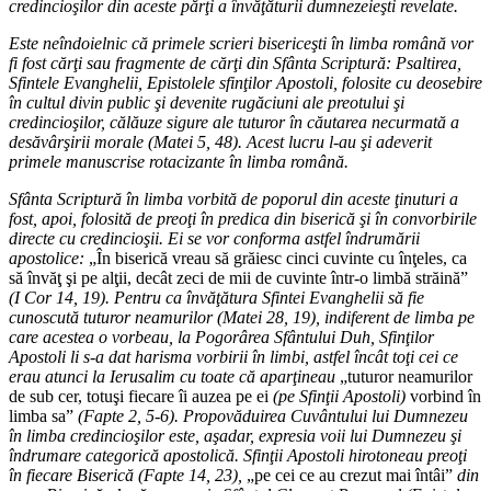
credincioşilor din aceste părţi a învăţăturii dumnezeieşti revelate.
Este neîndoielnic că primele scrieri bisericeşti în limba română vor
fi fost cărţi sau fragmente de cărţi din Sfânta Scriptură: Psaltirea,
Sfintele Evanghelii, Epistolele sfinţilor Apostoli, folosite cu deosebire
în cultul divin public şi devenite rugăciuni ale preotului şi
credincioşilor, călăuze sigure ale tuturor în căutarea necurmată a
desăvârşirii morale (Matei 5, 48). Acest lucru l-au şi adeverit
primele manuscrise rotacizante în limba română.
Sfânta Scriptură în limba vorbită de poporul din aceste ţinuturi a
fost, apoi, folosită de preoţi în predica din biserică şi în convorbirile
directe cu credincioşii. Ei se vor conforma astfel îndrumării
apostolice:
„În biserică vreau să grăiesc cinci cuvinte cu înţeles, ca
să învăţ şi pe alţii, decât zeci de mii de cuvinte într-o limbă străină”
(I Cor 14, 19). Pentru ca învăţătura Sfintei Evanghelii să fie
cunoscută tuturor neamurilor (Matei 28, 19), indiferent de limba pe
care acestea o vorbeau, la Pogorârea Sfântului Duh, Sfinţilor
Apostoli li s-a dat harisma vorbirii în limbi, astfel încât toţi cei ce
erau atunci la Ierusalim cu toate că aparţineau
„tuturor neamurilor
de sub cer, totuşi fiecare îi auzea pe ei
(pe Sfinţii Apostoli)
vorbind în
limba sa”
(Fapte 2, 5-6). Propovăduirea Cuvântului lui Dumnezeu
în limba credincioşilor este, aşadar, expresia voii lui Dumnezeu şi
îndrumare categorică apostolică. Sfinţii Apostoli hirotoneau preoţi
în fiecare Biserică (Fapte 14, 23),
„pe cei ce au crezut mai întâi”
din