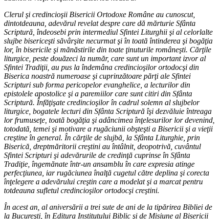
Clerul şi credincioşii Bisericii Ortodoxe Române au cunoscut,
dintotdeauna, adevărul revelat despre care dă mărturie Sfânta
Scriptură, îndeosebi prin intermediul Sfintei Liturghii şi al celorlalte
slujbe bisericeşti săvârşite necurmat şi în toată întinderea şi bogăţia
lor, în bisericile şi mănăstirile din toate ţinuturile româneşti. Cărţile
liturgice, peste douăzeci la număr, care sunt un important izvor al
Sfintei Tradiţii, au pus la îndemâna credincioşilor ortodocşi din
Biserica noastră numeroase şi cuprinzătoare părţi ale Sfintei
Scripturi sub forma pericopelor evanghelice, a lecturilor din
epistolele apostolice şi a paremiilor care sunt citiri din Sfânta
Scriptură. Înfăţişate credincioşilor în cadrul solemn al slujbelor
liturgice, bogatele lecturi din Sfânta Scriptură îşi dezvăluie întreaga
lor frumuseţe, toată bogăţia şi adâncimea înţelesurilor lor devenind,
totodată, temei şi motivare a rugăciunii obşteşti a Bisericii şi a vieţii
creştine în general. În cărţile de slujbă, la Sfânta Liturghie, prin
Biserică, dreptmăritorii creştini au întâlnit, deopotrivă, cuvântul
Sfintei Scripturi şi adevărurile de credinţă cuprinse în Sfânta
Tradiţie, îngemănate într-un ansamblu în care expresia atinge
perfecţiunea, iar rugăciunea înalţă cugetul către deplina şi corecta
înţelegere a adevărului creştin care a modelat şi a marcat pentru
totdeauna sufletul credincioşilor ortodocşi creştini.
În acest an, al aniversării a trei sute de ani de la tipărirea Bibliei de
la Bucureşti, în Editura Institutului Biblic şi de Misiune al Bisericii