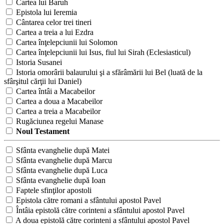
Cartea lui Baruh
Epistola lui Ieremia
Cântarea celor trei tineri
Cartea a treia a lui Ezdra
Cartea înţelepciunii lui Solomon
Cartea înţelepciunii lui Isus, fiul lui Sirah (Eclesiasticul)
Istoria Susanei
Istoria omorârii balaurului şi a sfărâmării lui Bel (luată de la
sfârşitul cărţii lui Daniel)
Cartea întâi a Macabeilor
Cartea a doua a Macabeilor
Cartea a treia a Macabeilor
Rugăciunea regelui Manase
Noul Testament
Sfânta evanghelie după Matei
Sfânta evanghelie după Marcu
Sfânta evanghelie după Luca
Sfânta evanghelie după Ioan
Faptele sfinţilor apostoli
Epistola către romani a sfântului apostol Pavel
Întâia epistolă către corinteni a sfântului apostol Pavel
A doua epistolă către corinteni a sfântului apostol Pavel