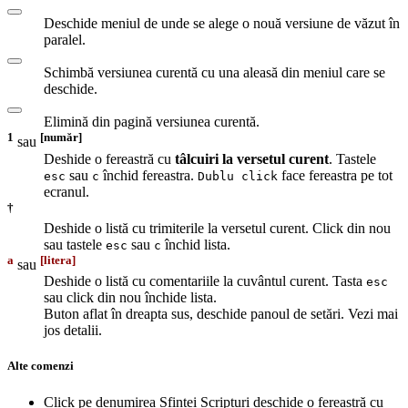
Deschide meniul de unde se alege o nouă versiune de văzut în
paralel.
Schimbă versiunea curentă cu una aleasă din meniul care se
deschide.
Elimină din pagină versiunea curentă.
1
[număr]
sau
Deshide o fereastră cu
tâlcuiri la versetul curent
. Tastele
sau
închid fereastra.
face fereastra pe tot
esc
c
Dublu click
ecranul.
†
Deshide o listă cu trimiterile la versetul curent. Click din nou
sau tastele
sau
închid lista.
esc
c
a
[litera]
sau
Deshide o listă cu comentariile la cuvântul curent. Tasta
esc
sau click din nou închide lista.
Buton aflat în dreapta sus, deschide panoul de setări. Vezi mai
jos detalii.
Alte comenzi
Click pe denumirea Sfintei Scripturi deschide o fereastră cu