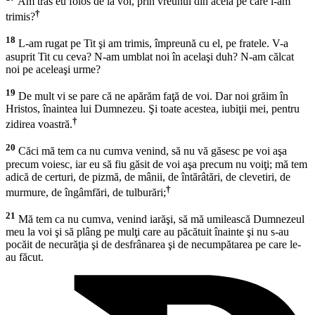
Am tras eu folos de la voi, prin vreunul din aceia pe care i-am
†
trimis?
18
L-am rugat pe Tit şi am trimis, împreună cu el, pe fratele. V-a
asuprit Tit cu ceva? N-am umblat noi în acelaşi duh? N-am călcat
noi pe aceleaşi urme?
19
De mult vi se pare că ne apărăm faţă de voi. Dar noi grăim în
Hristos, înaintea lui Dumnezeu. Şi toate acestea, iubiţii mei, pentru
†
zidirea voastră.
20
Căci mă tem ca nu cumva venind, să nu vă găsesc pe voi aşa
precum voiesc, iar eu să fiu găsit de voi aşa precum nu voiţi; mă tem
adică de certuri, de pizmă, de mânii, de întărâtări, de clevetiri, de
†
murmure, de îngâmfări, de tulburări;
21
Mă tem ca nu cumva, venind iarăşi, să mă umilească Dumnezeul
meu la voi şi să plâng pe mulţi care au păcătuit înainte şi nu s-au
pocăit de necurăţia şi de desfrânarea şi de necumpătarea pe care le-
au făcut.