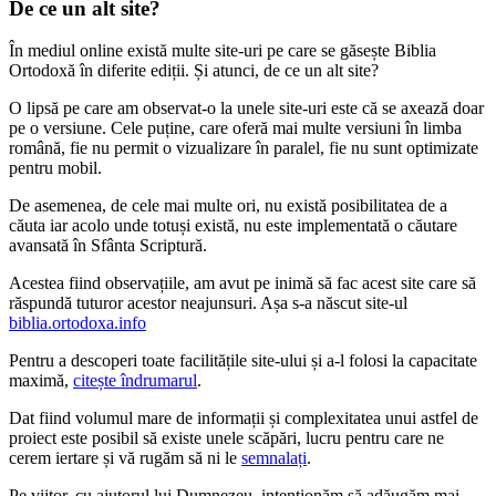
De ce un alt site?
În mediul online există multe site-uri pe care se găsește Biblia
Ortodoxă în diferite ediții. Și atunci, de ce un alt site?
O lipsă pe care am observat-o la unele site-uri este că se axează doar
pe o versiune. Cele puține, care oferă mai multe versiuni în limba
română, fie nu permit o vizualizare în paralel, fie nu sunt optimizate
pentru mobil.
De asemenea, de cele mai multe ori, nu există posibilitatea de a
căuta iar acolo unde totuși există, nu este implementată o căutare
avansată în Sfânta Scriptură.
Acestea fiind observațiile, am avut pe inimă să fac acest site care să
răspundă tuturor acestor neajunsuri. Așa s-a născut site-ul
biblia.ortodoxa.info
Pentru a descoperi toate facilitățile site-ului și a-l folosi la capacitate
maximă,
citește îndrumarul
.
Dat fiind volumul mare de informații și complexitatea unui astfel de
proiect este posibil să existe unele scăpări, lucru pentru care ne
cerem iertare și vă rugăm să ni le
semnalați
.
Pe viitor, cu ajutorul lui Dumnezeu, intenționăm să adăugăm mai