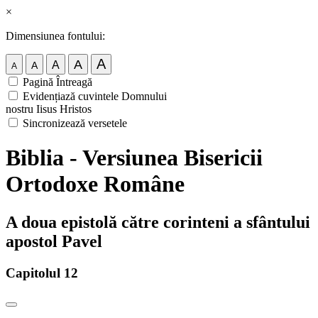
×
Dimensiunea fontului:
A
A
A
A
A
Pagină Întreagă
Evidențiază cuvintele Domnului
nostru Iisus Hristos
Sincronizează versetele
Biblia - Versiunea Bisericii
Ortodoxe Române
A doua epistolă către corinteni a sfântului
apostol Pavel
Capitolul 12