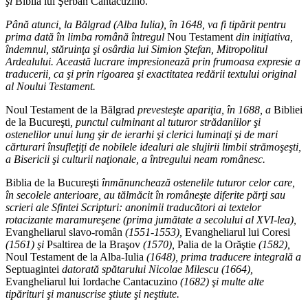
şi
Biblia lui Şerban Cantacuzino.
Până atunci, la Bălgrad (Alba Iulia), în 1648, va fi tipărit pentru
prima dată în limba română întregul
Nou Testament
din iniţiativa,
îndemnul, stăruinţa şi osârdia lui Simion Ştefan, Mitropolitul
Ardealului. Această lucrare impresionează prin frumoasa expresie a
traducerii, ca şi prin rigoarea şi exactitatea redării textului original
al Noului Testament.
Noul Testament de la Bălgrad
prevesteşte apariţia, în 1688, a
Bibliei
de la Bucureşti
, punctul culminant al tuturor strădaniilor şi
ostenelilor unui lung şir de ierarhi şi clerici luminaţi şi de mari
cărturari însufleţiţi de nobilele idealuri ale slujirii limbii strămoşeşti,
a Bisericii şi culturii naţionale, a întregului neam românesc.
Biblia de la Bucureşti
înmănunchează ostenelile tuturor celor care,
în secolele anterioare, au tălmăcit în româneşte diferite părţi sau
scrieri ale Sfintei Scripturi: anonimii traducători ai textelor
rotacizante maramureşene (prima jumătate a secolului al XVI-lea),
Evangheliarul slavo-român
(1551-1553),
Evangheliarul lui Coresi
(1561) şi
Psaltirea de la Braşov
(1570),
Palia de la Orăştie
(1582),
Noul Testament de la Alba-Iulia
(1648), prima traducere integrală a
Septuagintei
datorată spătarului Nicolae Milescu (1664),
Evangheliarul lui Iordache Cantacuzino
(1682) şi multe alte
tipărituri şi manuscrise ştiute şi neştiute.