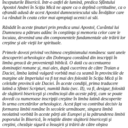
începuturile Bisericii. Într-o astfel de lumină, predica Sfântului
Apostol Andrei în Sciţia Mică ne apare ca o deplină certitudine, ca o
ofrandă adusă de acest Apostol dumnezeiescului său Învăţător care
l-a rânduit în ceata celor mai apropiaţi ucenici ai săi.
Răsădit în aceste ţinuturi prin predica unui Apostol, Cuvântul lui
Dumnezeu a pătruns adânc în conştiinţa şi memoria celor care le
locuiau, devenind una din componentele fundamentale ale trăirii lor
creştine şi ale vieţii lor spirituale.
Primele dovezi privind vechimea creştinismului românesc sunt unele
descoperiri arheologice din Dobrogea constând din inscripţii în
limba greacă de provenienţă biblică. O dată cu accentuarea
dominaţiei romane şi, mai ales, după cucerirea de către Traian a
Daciei, limba latină vulgară vorbită mai cu seamă în provinciile de
margine ale Imperiului va fi tot mai des folosită în Sciţia Mică şi în
celelalte provincii ale Daciei. În aceste condiţii, prima traducere
latină a Sfintei Scripturi, numită Itala (sec. II), va fi, desigur, folosită
de slujitorii bisericeşti şi credincioşii din aceste părţi, cum se poate
dovedi cu numeroase inscripţii creştine în limba latină descoperite
în urma cercetărilor arheologice. Acest fapt va contribui decisiv la
formarea limbii române în secolele următoare, singura limbă
neolatină vorbită în aceste părţi ale Europei şi la pătrunderea limbii
poporului în Biserică, în relaţiile dintre slujitorii bisericeşti şi
creştini, chezăşie sigură a însuşirii şi trăirii de către obştea