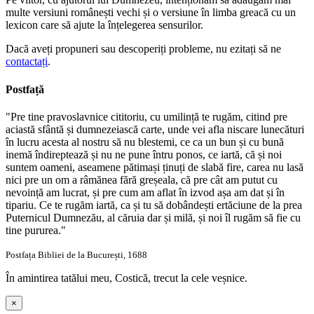
multe versiuni românești vechi și o versiune în limba greacă cu un
lexicon care să ajute la înțelegerea sensurilor.
Dacă aveți propuneri sau descoperiți probleme, nu ezitați să ne
contactați
.
Postfață
"Pre tine pravoslavnice cititoriu, cu umilință te rugăm, citind pre
aciastă sfântă și dumnezeiască carte, unde vei afla niscare lunecături
în lucru acesta al nostru să nu blestemi, ce ca un bun și cu bună
inemă îndireptează și nu ne pune întru ponos, ce iartă, că și noi
suntem oameni, aseamene pătimași ținuți de slabă fire, carea nu lasă
nici pre un om a râmănea fără greșeala, că pre cât am putut cu
nevoință am lucrat, și pre cum am aflat în izvod așa am dat și în
tipariu. Ce te rugăm iartă, ca și tu să dobândești ertăciune de la prea
Puternicul Dumnezău, al căruia dar și milă, și noi îl rugăm să fie cu
tine pururea."
Postfața Bibliei de la București, 1688
În amintirea tatălui meu, Costică, trecut la cele veșnice.
×