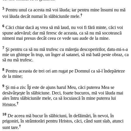
5
Pentru unul ca acesta mă voi lăuda; iar pentru mine însumi nu mă
†
voi lăuda decât numai în slăbiciunile mele.
6
Căci chiar dacă aş vrea să mă laud, nu voi fi fără minte, căci voi
spune adevărul; dar mă feresc de aceasta, ca să nu mă socotească
nimeni mai presus decât ceea ce vede sau aude de la mine.
7
Şi pentru ca să nu mă trufesc cu măreţia descoperirilor, datu-mi-s-a
mie un ghimpe în trup, un înger al satanei, să mă bată peste obraz, ca
să nu mă trufesc.
8
Pentru aceasta de trei ori am rugat pe Domnul ca să-l îndepărteze
de la mine;
9
Şi mi-a zis:
Îţi este de ajuns harul Meu, căci puterea Mea se
desăvârşeşte în slăbiciune.
Deci, foarte bucuros, mă voi lăuda mai
ales întru slăbiciunile mele, ca să locuiască în mine puterea lui
†
Hristos.
10
De aceea mă bucur în slăbiciuni, în defăimări, în nevoi, în
prigoniri, în strâmtorări pentru Hristos, căci, când sunt slab, atunci
†
sunt tare.