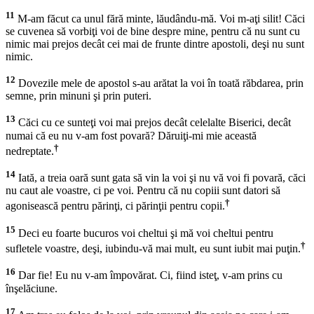
11
M-am făcut ca unul fără minte, lăudându-mă. Voi m-aţi silit! Căci
se cuvenea să vorbiţi voi de bine despre mine, pentru că nu sunt cu
nimic mai prejos decât cei mai de frunte dintre apostoli, deşi nu sunt
nimic.
12
Dovezile mele de apostol s-au arătat la voi în toată răbdarea, prin
semne, prin minuni şi prin puteri.
13
Căci cu ce sunteţi voi mai prejos decât celelalte Biserici, decât
numai că eu nu v-am fost povară? Dăruiţi-mi mie această
†
nedreptate.
14
Iată, a treia oară sunt gata să vin la voi şi nu vă voi fi povară, căci
nu caut ale voastre, ci pe voi. Pentru că nu copiii sunt datori să
†
agonisească pentru părinţi, ci părinţii pentru copii.
15
Deci eu foarte bucuros voi cheltui şi mă voi cheltui pentru
†
sufletele voastre, deşi, iubindu-vă mai mult, eu sunt iubit mai puţin.
16
Dar fie! Eu nu v-am împovărat. Ci, fiind isteţ, v-am prins cu
înşelăciune.
17