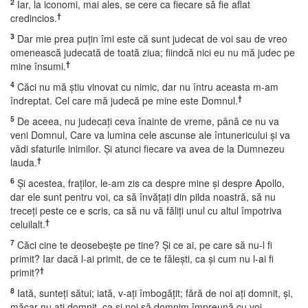
2
Iar, la iconomi, mai ales, se cere ca fiecare să fie aflat
†
credincios.
3
Dar mie prea puţin îmi este că sunt judecat de voi sau de vreo
omenească judecată de toată ziua; fiindcă nici eu nu mă judec pe
†
mine însumi.
4
Căci nu mă ştiu vinovat cu nimic, dar nu întru aceasta m-am
†
îndreptat. Cel care mă judecă pe mine este Domnul.
5
De aceea, nu judecaţi ceva înainte de vreme, până ce nu va
veni Domnul, Care va lumina cele ascunse ale întunericului şi va
vădi sfaturile inimilor. Şi atunci fiecare va avea de la Dumnezeu
†
lauda.
6
Şi acestea, fraţilor, le-am zis ca despre mine şi despre Apollo,
dar ele sunt pentru voi, ca să învăţaţi din pilda noastră, să nu
treceţi peste ce e scris, ca să nu vă făliţi unul cu altul împotriva
†
celuilalt.
7
Căci cine te deosebeşte pe tine? Şi ce ai, pe care să nu-l fi
primit? Iar dacă l-ai primit, de ce te făleşti, ca şi cum nu l-ai fi
†
primit?
8
Iată, sunteţi sătui; iată, v-aţi îmbogăţit; fără de noi aţi domnit, şi,
măcar nu aţi domnit, ca şi noi să domnim împreună cu voi.