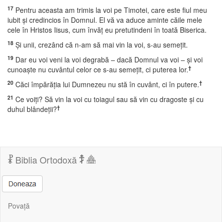
17
Pentru aceasta am trimis la voi pe Timotei, care este fiul meu
iubit şi credincios în Domnul. El vă va aduce aminte căile mele
cele în Hristos Iisus, cum învăţ eu pretutindeni în toată Biserica.
18
Şi unii, crezând că n-am să mai vin la voi, s-au semeţit.
19
Dar eu voi veni la voi degrabă – dacă Domnul va voi – şi voi
†
cunoaşte nu cuvântul celor ce s-au semeţit, ci puterea lor.
20
†
Căci împărăţia lui Dumnezeu nu stă în cuvânt, ci în putere.
21
Ce voiţi? Să vin la voi cu toiagul sau să vin cu dragoste şi cu
†
duhul blândeţii?
Biblia Ortodoxă
Povață