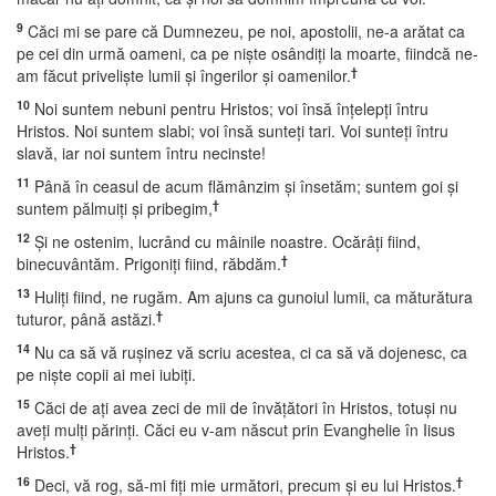
9
Căci mi se pare că Dumnezeu, pe noi, apostolii, ne-a arătat ca
pe cei din urmă oameni, ca pe nişte osândiţi la moarte, fiindcă ne-
†
am făcut privelişte lumii şi îngerilor şi oamenilor.
10
Noi suntem nebuni pentru Hristos; voi însă înţelepţi întru
Hristos. Noi suntem slabi; voi însă sunteţi tari. Voi sunteţi întru
slavă, iar noi suntem întru necinste!
11
Până în ceasul de acum flămânzim şi însetăm; suntem goi şi
†
suntem pălmuiţi şi pribegim,
12
Şi ne ostenim, lucrând cu mâinile noastre. Ocărâţi fiind,
†
binecuvântăm. Prigoniţi fiind, răbdăm.
13
Huliţi fiind, ne rugăm. Am ajuns ca gunoiul lumii, ca măturătura
†
tuturor, până astăzi.
14
Nu ca să vă ruşinez vă scriu acestea, ci ca să vă dojenesc, ca
pe nişte copii ai mei iubiţi.
15
Căci de aţi avea zeci de mii de învăţători în Hristos, totuşi nu
aveţi mulţi părinţi. Căci eu v-am născut prin Evanghelie în Iisus
†
Hristos.
16
†
Deci, vă rog, să-mi fiţi mie următori, precum şi eu lui Hristos.