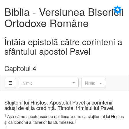
×
Biblia - Versiunea Bisericii
Ortodoxe Române
Întâia epistolă către corinteni a
D
sfântului apostol Pavel
Capitolul 4
D
Nimic
Nimic
Slujitorii lui Hristos. Apostolul Pavel şi corintenii
aduşi de el la credinţă. Timotei trimisul lui Pavel.
1
Aşa să ne socotească pe noi fiecare om: ca slujitori ai lui Hristos
†
şi ca iconomi ai tainelor lui Dumnezeu.