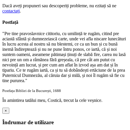
Dacă aveți propuneri sau descoperiți probleme, nu ezitați să ne
contactați
.
Postfață
"Pre tine pravoslavnice cititoriu, cu umilință te rugăm, citind pre
aciastă sfântă și dumnezeiască carte, unde vei afla niscare lunecături
în lucru acesta al nostru să nu blestemi, ce ca un bun și cu bună
inemă îndireptează și nu ne pune întru ponos, ce iartă, că și noi
suntem oameni, aseamene pătimași ținuți de slabă fire, carea nu lasă
nici pre un om a râmănea fără greșeala, că pre cât am putut cu
nevoință am lucrat, și pre cum am aflat în izvod așa am dat și în
tipariu. Ce te rugăm iartă, ca și tu să dobândești ertăciune de la prea
Puternicul Dumnezău, al căruia dar și milă, și noi îl rugăm să fie cu
tine pururea."
Postfața Bibliei de la București, 1688
În amintirea tatălui meu, Costică, trecut la cele veșnice.
×
Îndrumar de utilizare