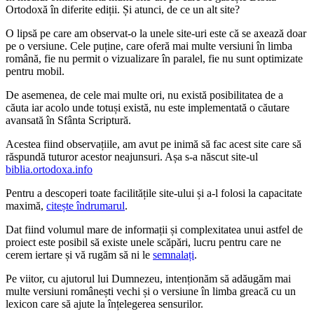
Ortodoxă în diferite ediții. Și atunci, de ce un alt site?
O lipsă pe care am observat-o la unele site-uri este că se axează doar
pe o versiune. Cele puține, care oferă mai multe versiuni în limba
română, fie nu permit o vizualizare în paralel, fie nu sunt optimizate
pentru mobil.
De asemenea, de cele mai multe ori, nu există posibilitatea de a
căuta iar acolo unde totuși există, nu este implementată o căutare
avansată în Sfânta Scriptură.
Acestea fiind observațiile, am avut pe inimă să fac acest site care să
răspundă tuturor acestor neajunsuri. Așa s-a născut site-ul
biblia.ortodoxa.info
Pentru a descoperi toate facilitățile site-ului și a-l folosi la capacitate
maximă,
citește îndrumarul
.
Dat fiind volumul mare de informații și complexitatea unui astfel de
proiect este posibil să existe unele scăpări, lucru pentru care ne
cerem iertare și vă rugăm să ni le
semnalați
.
Pe viitor, cu ajutorul lui Dumnezeu, intenționăm să adăugăm mai
multe versiuni românești vechi și o versiune în limba greacă cu un
lexicon care să ajute la înțelegerea sensurilor.