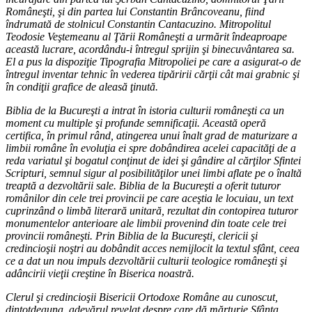
Româneşti, şi din partea lui Constantin Brâncoveanu, fiind
îndrumată de stolnicul Constantin Cantacuzino. Mitropolitul
Teodosie Veştemeanu al Ţării Româneşti a urmărit îndeaproape
această lucrare, acordându-i întregul sprijin şi binecuvântarea sa.
El a pus la dispoziţie Tipografia Mitropoliei pe care a asigurat-o de
întregul inventar tehnic în vederea tipăririi cărţii cât mai grabnic şi
în condiţii grafice de aleasă ţinută.
Biblia de la Bucureşti a intrat în istoria culturii româneşti ca un
moment cu multiple şi profunde semnificaţii. Această operă
certifica, în primul rând, atingerea unui înalt grad de maturizare a
limbii române în evoluţia ei spre dobândirea acelei capacităţi de a
reda variatul şi bogatul conţinut de idei şi gândire al cărţilor Sfintei
Scripturi, semnul sigur al posibilităţilor unei limbi aflate pe o înaltă
treaptă a dezvoltării sale. Biblia de la Bucureşti a oferit tuturor
românilor din cele trei provincii pe care aceştia le locuiau, un text
cuprinzând o limbă literară unitară, rezultat din contopirea tuturor
monumentelor anterioare ale limbii provenind din toate cele trei
provincii româneşti. Prin Biblia de la Bucureşti, clericii şi
credincioşii noştri au dobândit acces nemijlocit la textul sfânt, ceea
ce a dat un nou impuls dezvoltării culturii teologice româneşti şi
adâncirii vieţii creştine în Biserica noastră.
Clerul şi credincioşii Bisericii Ortodoxe Române au cunoscut,
dintotdeauna, adevărul revelat despre care dă mărturie Sfânta