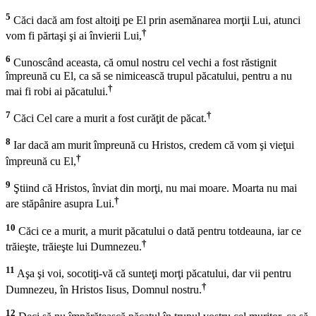
5
Căci dacă am fost altoiţi pe El prin asemănarea morţii Lui, atunci
†
vom fi părtaşi şi ai învierii Lui,
6
Cunoscând aceasta, că omul nostru cel vechi a fost răstignit
împreună cu El, ca să se nimicească trupul păcatului, pentru a nu
†
mai fi robi ai păcatului.
7
†
Căci Cel care a murit a fost curăţit de păcat.
8
Iar dacă am murit împreună cu Hristos, credem că vom şi vieţui
†
împreună cu El,
9
Ştiind că Hristos, înviat din morţi, nu mai moare. Moarta nu mai
†
are stăpânire asupra Lui.
10
Căci ce a murit, a murit păcatului o dată pentru totdeauna, iar ce
†
trăieşte, trăieşte lui Dumnezeu.
11
Aşa şi voi, socotiţi-vă că sunteţi morţi păcatului, dar vii pentru
†
Dumnezeu, în Hristos Iisus, Domnul nostru.
12