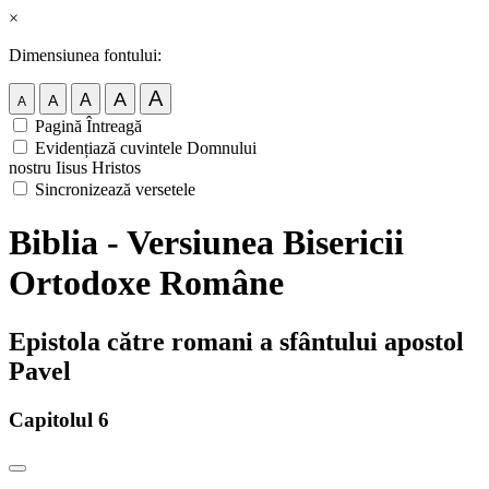
×
Dimensiunea fontului:
A
A
A
A
A
Pagină Întreagă
Evidențiază cuvintele Domnului
nostru Iisus Hristos
Sincronizează versetele
Biblia - Versiunea Bisericii
Ortodoxe Române
Epistola către romani a sfântului apostol
Pavel
Capitolul 6