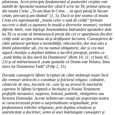
păstoreau. Acest principiu fundamental al pastoralei creştine este
stabilit de Apostolul neamurilor când îi scrie lui Tit, primul episcop
din insula Creta:
„Te-am lăsat în Creta… să aşezi preoţi în fiecare
cetate, precum ţi-am rânduit”
(1, 5). Dacă se ţine seama că insula
Creta era supranumită „insula celor o sută de cetăţi” formate
succesiv o dată cu aşezarea în insulă a diverselor neamuri, vorbind
diferite limbi, vom înţelege însemnătatea îndrumării apostolice date
lui Tit ca acesta să hirotonească preoţi din cei ce aparţineau fiecărei
cetăţi unde aceştia urmau să-şi desfăşoare lucrarea. Cunoaşterea de
către păstorul spiritual a mentalităţii, obiceiurilor, dar mai ales a
limbii păstoriţilor săi, era nu numai obligatorie, dar şi cea mai
sigură chezăşie a deplinei izbânzi a lucrării preoţeşti, pentru ca
„toată limba să dea slavă lui Dumnezeu”
(Rom 14, 11; cf Isaia 45,
23) şi să mărturisească
„toate graiurile că Domn este Hristos, întru
slava lui Dumnezeu-Tatăl”
(Filip 2, 11).
Dovada cunoaşterii Sfintei Scripturi de către strămoşii noştri încă
din vremuri străvechi o constituie şi folclorul religios: colindele,
cântecele de stea, bocetele etc. care îşi au izvorul în istorisirile
cuprinse în Sfânta Scriptură a Vechiului şi Noului Testament:
profeţiile mesianice, naşterea, botezul, patimile, răstignirea sau
învierea Domnului. Aceste neîntrecute creaţii ale poporului nostru
se caracterizează printr-o surprinzătoare originalitate, prin
profunziunea trăirilor religioase, prin deplina ortodoxie şi
autenticitate a doctrinei, semn al unei îndelungate cunoaşteri şi