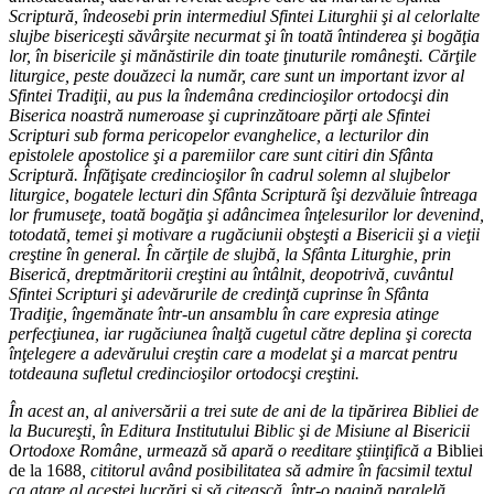
Scriptură, îndeosebi prin intermediul Sfintei Liturghii şi al celorlalte
slujbe bisericeşti săvârşite necurmat şi în toată întinderea şi bogăţia
lor, în bisericile şi mănăstirile din toate ţinuturile româneşti. Cărţile
liturgice, peste douăzeci la număr, care sunt un important izvor al
Sfintei Tradiţii, au pus la îndemâna credincioşilor ortodocşi din
Biserica noastră numeroase şi cuprinzătoare părţi ale Sfintei
Scripturi sub forma pericopelor evanghelice, a lecturilor din
epistolele apostolice şi a paremiilor care sunt citiri din Sfânta
Scriptură. Înfăţişate credincioşilor în cadrul solemn al slujbelor
liturgice, bogatele lecturi din Sfânta Scriptură îşi dezvăluie întreaga
lor frumuseţe, toată bogăţia şi adâncimea înţelesurilor lor devenind,
totodată, temei şi motivare a rugăciunii obşteşti a Bisericii şi a vieţii
creştine în general. În cărţile de slujbă, la Sfânta Liturghie, prin
Biserică, dreptmăritorii creştini au întâlnit, deopotrivă, cuvântul
Sfintei Scripturi şi adevărurile de credinţă cuprinse în Sfânta
Tradiţie, îngemănate într-un ansamblu în care expresia atinge
perfecţiunea, iar rugăciunea înalţă cugetul către deplina şi corecta
înţelegere a adevărului creştin care a modelat şi a marcat pentru
totdeauna sufletul credincioşilor ortodocşi creştini.
În acest an, al aniversării a trei sute de ani de la tipărirea Bibliei de
la Bucureşti, în Editura Institutului Biblic şi de Misiune al Bisericii
Ortodoxe Române, urmează să apară o reeditare ştiinţifică a
Bibliei
de la 1688
, cititorul având posibilitatea să admire în facsimil textul
ca atare al acestei lucrări şi să citească, într-o pagină paralelă,