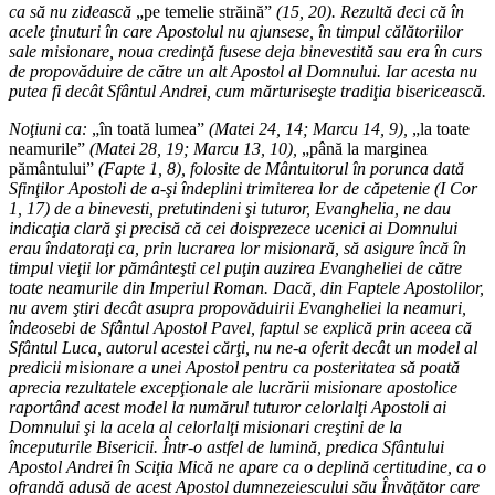
ca să nu zidească
„pe temelie străină”
(15, 20). Rezultă deci că în
acele ţinuturi în care Apostolul nu ajunsese, în timpul călătoriilor
sale misionare, noua credinţă fusese deja binevestită sau era în curs
de propovăduire de către un alt Apostol al Domnului. Iar acesta nu
putea fi decât Sfântul Andrei, cum mărturiseşte tradiţia bisericească.
Noţiuni ca:
„în toată lumea”
(Matei 24, 14; Marcu 14, 9),
„la toate
neamurile”
(Matei 28, 19; Marcu 13, 10),
„până la marginea
pământului”
(Fapte 1, 8), folosite de Mântuitorul în porunca dată
Sfinţilor Apostoli de a-şi îndeplini trimiterea lor de căpetenie (I Cor
1, 17) de a binevesti, pretutindeni şi tuturor, Evanghelia, ne dau
indicaţia clară şi precisă că cei doisprezece ucenici ai Domnului
erau îndatoraţi ca, prin lucrarea lor misionară, să asigure încă în
timpul vieţii lor pământeşti cel puţin auzirea Evangheliei de către
toate neamurile din Imperiul Roman. Dacă, din Faptele Apostolilor,
nu avem ştiri decât asupra propovăduirii Evangheliei la neamuri,
îndeosebi de Sfântul Apostol Pavel, faptul se explică prin aceea că
Sfântul Luca, autorul acestei cărţi, nu ne-a oferit decât un model al
predicii misionare a unei Apostol pentru ca posteritatea să poată
aprecia rezultatele excepţionale ale lucrării misionare apostolice
raportând acest model la numărul tuturor celorlalţi Apostoli ai
Domnului şi la acela al celorlalţi misionari creştini de la
începuturile Bisericii. Într-o astfel de lumină, predica Sfântului
Apostol Andrei în Sciţia Mică ne apare ca o deplină certitudine, ca o
ofrandă adusă de acest Apostol dumnezeiescului său Învăţător care