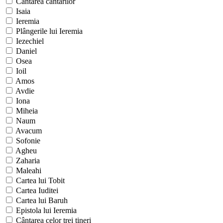
Cântarea cântărilor
Isaia
Ieremia
Plângerile lui Ieremia
Iezechiel
Daniel
Osea
Ioil
Amos
Avdie
Iona
Miheia
Naum
Avacum
Sofonie
Agheu
Zaharia
Maleahi
Cartea lui Tobit
Cartea Iuditei
Cartea lui Baruh
Epistola lui Ieremia
Cântarea celor trei tineri