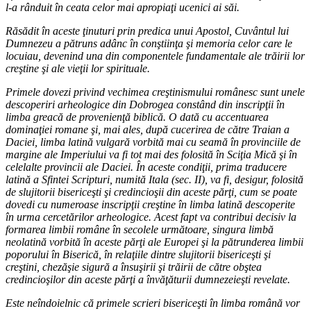
l-a rânduit în ceata celor mai apropiaţi ucenici ai săi.
Răsădit în aceste ţinuturi prin predica unui Apostol, Cuvântul lui
Dumnezeu a pătruns adânc în conştiinţa şi memoria celor care le
locuiau, devenind una din componentele fundamentale ale trăirii lor
creştine şi ale vieţii lor spirituale.
Primele dovezi privind vechimea creştinismului românesc sunt unele
descoperiri arheologice din Dobrogea constând din inscripţii în
limba greacă de provenienţă biblică. O dată cu accentuarea
dominaţiei romane şi, mai ales, după cucerirea de către Traian a
Daciei, limba latină vulgară vorbită mai cu seamă în provinciile de
margine ale Imperiului va fi tot mai des folosită în Sciţia Mică şi în
celelalte provincii ale Daciei. În aceste condiţii, prima traducere
latină a Sfintei Scripturi, numită Itala (sec. II), va fi, desigur, folosită
de slujitorii bisericeşti şi credincioşii din aceste părţi, cum se poate
dovedi cu numeroase inscripţii creştine în limba latină descoperite
în urma cercetărilor arheologice. Acest fapt va contribui decisiv la
formarea limbii române în secolele următoare, singura limbă
neolatină vorbită în aceste părţi ale Europei şi la pătrunderea limbii
poporului în Biserică, în relaţiile dintre slujitorii bisericeşti şi
creştini, chezăşie sigură a însuşirii şi trăirii de către obştea
credincioşilor din aceste părţi a învăţăturii dumnezeieşti revelate.
Este neîndoielnic că primele scrieri bisericeşti în limba română vor