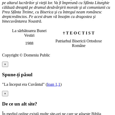
pe altarul lucrărilor şi vieţii lor. Va fi împreună cu Sfânta Liturghie
călăuză dreaptă pe drumul desăvârşirii morale şi al comuniunii cu
Prea Sfânta Treime, cu Biserica şi cu întregul neam românesc
dreptcredincios. Pe acest drum vă însoţim cu dragostea şi
binecuvântarea Noastră.
La sărbătoarea Bunei
† T E O C T I S T
Vestiri
Patriarhul Bisericii Ortodoxe
1988
Române
Copyright © Domeniu Public
×
Spune-ți păsul
"La început era Cuvântul" (
Ioan 1,1
)
×
De ce un alt site?
În mediul online există multe site-uri pe care se găsește Biblia