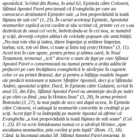
apostolică. Scriind din Roma, în anul 63, Epistola către Coloseni,
Sfântul Apostol Pavel precizează că Evanghelia pe care au
cunoscut-o destinatarii Epistolei sale
„a fost propovăduită la toată
făptura de sub cer”
(1, 23). În cursul aceleiaşi Epistole, Apostolul
neamurilor explică acest cuvânt al său scriind că, printre cei ce s-au
dezbrăcat de omul cel vechi, îmbrăcându-se în cel nou, se numără
şi sciţii, deveniţi creştini alături de celelalte popoare ale antichităţii.
„Nu mai este elin şi iudeu, tăiere împrejur şi netăiere împrejur,
barbar, scit, rob ori liber, ci toate şi întru toţi
(este)
Hristos”
(3, 11).
Acest text în care apare, pentru prima şi ultima oară, în Noul
Testament, termenul „scit” descrie o stare de fapt pe care Sfântul
Apostol Pavel o consemnează nu numai pentru a arăta adâncile
prefaceri pe care învăţătura evanghelică le săvârşise în cugetele
celor ce au primit Botezul, dar şi pentru a înfăţişa roadele bogate
ale predicii misionare a tuturor Sfinţilor Apostoli, deci şi a Sfântului
Andrei, apostolul sciţilor. Dacă, în Epistola către Galateni, scrisă în
anul 55, din Efes, Sfântul Apostol Pavel nu aminteşte decât pe iudei
şi pe elini ca fiind
„una în Hristos Iisus”
(3, 28), în urma primirii
Botezului (3, 27), la mai puţin de zece ani după aceea, în Epistola
către Coloseni, el adaugă la neamurile convertite la credinţă şi pe
sciţi. Acest fapt îl va îndreptăţi pe marele Apostol să afirme că
Evanghelia
„a fost propovăduită la toată făptura de sub soare”
(Col.
1, 23). El va scrie întotdeauna numai ce a săvârşit Hristos
„spre
ascultarea neamurilor, prin cuvânt şi prin faptă”
(Rom. 15, 18).
Când, la începutul anului 58, Sfântul Apostol Pavel prezenta, în