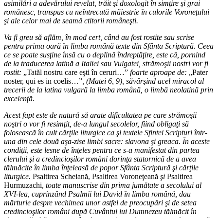
asimilări a adevărului revelat, trăit şi doxologit în simţire şi grai
românesc, transpus cu neîntrecută măiestrie în culorile Voroneţului
şi ale celor mai de seamă ctitorii româneşti.
Va fi greu să aflăm, în mod cert, când au fost rostite sau scrise
pentru prima oară în limba română texte din Sfânta Scriptură. Ceea
ce se poate susţine însă cu o deplină îndreptăţire, este că, pornind
de la traducerea latină a Italiei sau Vulgatei, strămoşii nostri vor fi
rostit:
„Tatăl nostru care eşti în ceruri…”
foarte aproape de:
„Pater
noster, qui es in coelis…”
, (Matei 6, 9), săvârşind acel miracol al
trecerii de la latina vulgară la limba română, o limbă neolatină prin
excelenţă.
Acest fapt este de natură să arate dificultatea pe care strămoşii
noştri o vor fi resimţit, de-a lungul secolelor, fiind obligaţi să
folosească în cult cărţile liturgice ca şi textele Sfintei Scripturi într-
una din cele două aşa-zise limbi sacre: slavona şi greaca. În aceste
condiţii, este lesne de înţeles pentru ce s-a manifestat din partea
clerului şi a credincioşilor români dorinţa statornică de a avea
tălmăcite în limba înţeleasă de popor Sfânta Scriptură şi cărţile
liturgice.
Psaltirea Scheiană, Psaltirea Voroneţeană
şi
Psaltirea
Hurmuzachi,
toate manuscrise din prima jumătate a secolului al
XVI-lea, cuprinzând Psalmii lui David în limba română, dau
mărturie despre vechimea unor astfel de preocupări şi de setea
credincioşilor români după Cuvântul lui Dumnezeu tălmăcit în