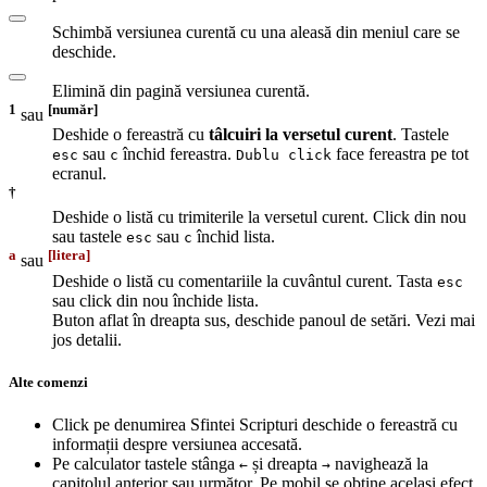
Schimbă versiunea curentă cu una aleasă din meniul care se
deschide.
Elimină din pagină versiunea curentă.
1
[număr]
sau
Deshide o fereastră cu
tâlcuiri la versetul curent
. Tastele
sau
închid fereastra.
face fereastra pe tot
esc
c
Dublu click
ecranul.
†
Deshide o listă cu trimiterile la versetul curent. Click din nou
sau tastele
sau
închid lista.
esc
c
a
[litera]
sau
Deshide o listă cu comentariile la cuvântul curent. Tasta
esc
sau click din nou închide lista.
Buton aflat în dreapta sus, deschide panoul de setări. Vezi mai
jos detalii.
Alte comenzi
Click pe denumirea Sfintei Scripturi deschide o fereastră cu
informații despre versiunea accesată.
Pe calculator tastele stânga
și dreapta
navighează la
←
→
capitolul anterior sau următor. Pe mobil se obține același efect