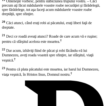
Omeneşte vorbesc, pentru slăbiciunea trupului vostru. – Căci
precum aţi făcut mădularele voastre roabe necurăţiei şi fărădelegii,
spre fărădelege, tot aşa faceţi acum mădularele voastre roabe
dreptăţii, spre sfinţire.
20
Căci atunci, când eraţi robi ai păcatului, eraţi liberi faţă de
dreptate.
21
Deci ce roadă aveaţi atunci? Roade de care acum vă e ruşine;
†
pentru că sfârşitul acelora este moartea.
22
Dar acum, izbăviţi fiind de păcat şi robi făcându-vă lui
Dumnezeu, aveţi roada voastră spre sfinţire, iar sfârşitul, viaţă
†
veşnică.
23
Pentru că plata păcatului este moartea, iar harul lui Dumnezeu,
†
viaţa veşnică, în Hristos Iisus, Domnul nostru.