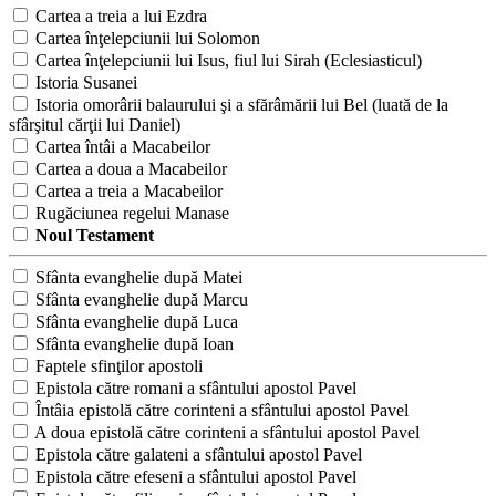
Cartea a treia a lui Ezdra
Cartea înţelepciunii lui Solomon
Cartea înţelepciunii lui Isus, fiul lui Sirah (Eclesiasticul)
Istoria Susanei
Istoria omorârii balaurului şi a sfărâmării lui Bel (luată de la
sfârşitul cărţii lui Daniel)
Cartea întâi a Macabeilor
Cartea a doua a Macabeilor
Cartea a treia a Macabeilor
Rugăciunea regelui Manase
Noul Testament
Sfânta evanghelie după Matei
Sfânta evanghelie după Marcu
Sfânta evanghelie după Luca
Sfânta evanghelie după Ioan
Faptele sfinţilor apostoli
Epistola către romani a sfântului apostol Pavel
Întâia epistolă către corinteni a sfântului apostol Pavel
A doua epistolă către corinteni a sfântului apostol Pavel
Epistola către galateni a sfântului apostol Pavel
Epistola către efeseni a sfântului apostol Pavel