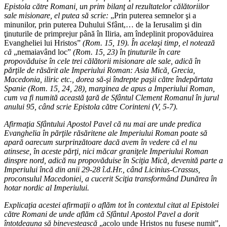
Epistola către Romani, un prim bilanţ al rezultatelor călătoriilor
sale misionare, el putea să scrie:
„Prin puterea semnelor şi a
minunilor, prin puterea Duhului Sfânt,… de la Ierusalim şi din
ţinuturile de primprejur până în Iliria, am îndeplinit propovăduirea
Evangheliei lui Hristos”
(Rom. 15, 19). În acelaşi timp, el notează
că
„nemaiavând loc”
(Rom. 15, 23) în ţinuturile în care
propovăduise în cele trei călătorii misionare ale sale, adică în
părţile de răsărit ale Imperiului Roman: Asia Mică, Grecia,
Macedonia, iliric etc., dorea să-şi îndrepte paşii către îndepărtata
Spanie (Rom. 15, 24, 28), marginea de apus a Imperiului Roman,
cum va fi numită această ţară de Sfântul Clement Romanul în jurul
anului 95, când scrie Epistola către Corinteni (V, 5-7).
Afirmaţia Sfântului Apostol Pavel că nu mai are unde predica
Evanghelia în părţile răsăritene ale Imperiului Roman poate să
apară oarecum surprinzătoare dacă avem în vedere că el nu
atinsese, în aceste părţi, nici măcar graniţele Imperiului Roman
dinspre nord, adică nu propovăduise în Sciţia Mică, devenită parte a
Imperiului încă din anii 29-28 î.d.Hr., când Licinius-Crassus,
proconsulul Macedoniei, a cucerit Sciţia transformând Dunărea în
hotar nordic al Imperiului.
Explicaţia acestei afirmaţii o aflăm tot în contextul citat al Epistolei
către Romani de unde aflăm că Sfântul Apostol Pavel a dorit
întotdeauna să binevestească
„acolo unde Hristos nu fusese numit”,