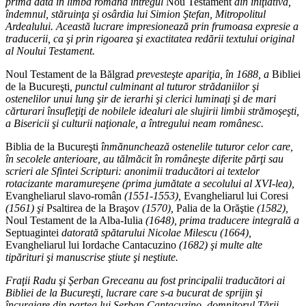
prima dată în limba română întregul
Nou Testament
din iniţiativa,
îndemnul, stăruinţa şi osârdia lui Simion Ştefan, Mitropolitul
Ardealului. Această lucrare impresionează prin frumoasa expresie a
traducerii, ca şi prin rigoarea şi exactitatea redării textului original
al Noului Testament.
Noul Testament de la Bălgrad
prevesteşte apariţia, în 1688, a
Bibliei
de la Bucureşti
, punctul culminant al tuturor strădaniilor şi
ostenelilor unui lung şir de ierarhi şi clerici luminaţi şi de mari
cărturari însufleţiţi de nobilele idealuri ale slujirii limbii strămoşeşti,
a Bisericii şi culturii naţionale, a întregului neam românesc.
Biblia de la Bucureşti
înmănunchează ostenelile tuturor celor care,
în secolele anterioare, au tălmăcit în româneşte diferite părţi sau
scrieri ale Sfintei Scripturi: anonimii traducători ai textelor
rotacizante maramureşene (prima jumătate a secolului al XVI-lea),
Evangheliarul slavo-român
(1551-1553),
Evangheliarul lui Coresi
(1561) şi
Psaltirea de la Braşov
(1570),
Palia de la Orăştie
(1582),
Noul Testament de la Alba-Iulia
(1648), prima traducere integrală a
Septuagintei
datorată spătarului Nicolae Milescu (1664),
Evangheliarul lui Iordache Cantacuzino
(1682) şi multe alte
tipărituri şi manuscrise ştiute şi neştiute.
Fraţii Radu şi Şerban Greceanu au fost principalii traducători ai
Bibliei de la Bucureşti, lucrare care s-a bucurat de sprijin şi
încurajare din partea lui Şerban Cantacuzino, domnitorul Ţării