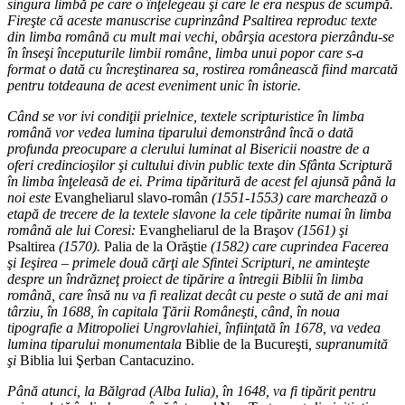
singura limbă pe care o înţelegeau şi care le era nespus de scumpă.
Fireşte că aceste manuscrise cuprinzând Psaltirea reproduc texte
din limba română cu mult mai vechi, obârşia acestora pierzându-se
în înseşi începuturile limbii române, limba unui popor care s-a
format o dată cu încreştinarea sa, rostirea românească fiind marcată
pentru totdeauna de acest eveniment unic în istorie.
Când se vor ivi condiţii prielnice, textele scripturistice în limba
română vor vedea lumina tiparului demonstrând încă o dată
profunda preocupare a clerului luminat al Bisericii noastre de a
oferi credincioşilor şi cultului divin public texte din Sfânta Scriptură
în limba înţeleasă de ei. Prima tipăritură de acest fel ajunsă până la
noi este
Evangheliarul slavo-român
(1551-1553) care marchează o
etapă de trecere de la textele slavone la cele tipărite numai în limba
română ale lui Coresi:
Evangheliarul de la Braşov
(1561) şi
Psaltirea
(1570).
Palia de la Orăştie
(1582) care cuprindea Facerea
şi Ieşirea – primele două cărţi ale Sfintei Scripturi, ne aminteşte
despre un îndrăzneţ proiect de tipărire a întregii Biblii în limba
română, care însă nu va fi realizat decât cu peste o sută de ani mai
târziu, în 1688, în capitala Ţării Româneşti, când, în noua
tipografie a Mitropoliei Ungrovlahiei, înfiinţată în 1678, va vedea
lumina tiparului monumentala
Biblie de la Bucureşti
, supranumită
şi
Biblia lui Şerban Cantacuzino.
Până atunci, la Bălgrad (Alba Iulia), în 1648, va fi tipărit pentru