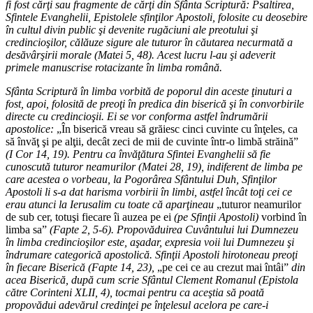
fi fost cărţi sau fragmente de cărţi din Sfânta Scriptură: Psaltirea,
Sfintele Evanghelii, Epistolele sfinţilor Apostoli, folosite cu deosebire
în cultul divin public şi devenite rugăciuni ale preotului şi
credincioşilor, călăuze sigure ale tuturor în căutarea necurmată a
desăvârşirii morale (Matei 5, 48). Acest lucru l-au şi adeverit
primele manuscrise rotacizante în limba română.
Sfânta Scriptură în limba vorbită de poporul din aceste ţinuturi a
fost, apoi, folosită de preoţi în predica din biserică şi în convorbirile
directe cu credincioşii. Ei se vor conforma astfel îndrumării
apostolice:
„În biserică vreau să grăiesc cinci cuvinte cu înţeles, ca
să învăţ şi pe alţii, decât zeci de mii de cuvinte într-o limbă străină”
(I Cor 14, 19). Pentru ca învăţătura Sfintei Evanghelii să fie
cunoscută tuturor neamurilor (Matei 28, 19), indiferent de limba pe
care acestea o vorbeau, la Pogorârea Sfântului Duh, Sfinţilor
Apostoli li s-a dat harisma vorbirii în limbi, astfel încât toţi cei ce
erau atunci la Ierusalim cu toate că aparţineau
„tuturor neamurilor
de sub cer, totuşi fiecare îi auzea pe ei
(pe Sfinţii Apostoli)
vorbind în
limba sa”
(Fapte 2, 5-6). Propovăduirea Cuvântului lui Dumnezeu
în limba credincioşilor este, aşadar, expresia voii lui Dumnezeu şi
îndrumare categorică apostolică. Sfinţii Apostoli hirotoneau preoţi
în fiecare Biserică (Fapte 14, 23),
„pe cei ce au crezut mai întâi”
din
acea Biserică, după cum scrie Sfântul Clement Romanul (Epistola
către Corinteni XLII, 4), tocmai pentru ca aceştia să poată
propovădui adevărul credinţei pe înţelesul acelora pe care-i