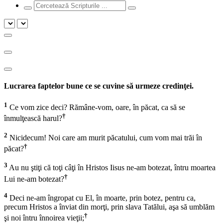
Lucrarea faptelor bune ce se cuvine să urmeze credinţei.
1
Ce vom zice deci? Rămâne-vom, oare, în păcat, ca să se
†
înmulţească harul?
2
Nicidecum! Noi care am murit păcatului, cum vom mai trăi în
†
păcat?
3
Au nu ştiţi că toţi câţi în Hristos Iisus ne-am botezat, întru moartea
†
Lui ne-am botezat?
4
Deci ne-am îngropat cu El, în moarte, prin botez, pentru ca,
precum Hristos a înviat din morţi, prin slava Tatălui, aşa să umblăm
†
şi noi întru înnoirea vieţii;