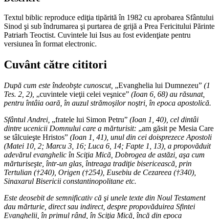
Textul biblic reproduce ediţia tipărită în 1982 cu aprobarea Sfântului
Sinod şi sub îndrumarea şi purtarea de grijă a Prea Fericitului Părinte
Patriarh Teoctist. Cuvintele lui Isus au fost evidenţiate pentru
versiunea în format electronic.
Cuvânt către cititori
După cum este îndeobşte cunoscut,
„Evanghelia lui Dumnezeu”
(1
Tes. 2, 2),
„cuvintele vieţii celei veşnice”
(Ioan 6, 68) au răsunat,
pentru întâia oară, în auzul strămoşilor noştri, în epoca apostolică.
Sfântul Andrei,
„fratele lui Simon Petru”
(Ioan 1, 40), cel dintâi
dintre ucenicii Domnului care a mărturisit:
„am găsit pe Mesia Care
se tâlcuieşte Hristos”
(Ioan 1, 41), unul din cei doisprezece Apostoli
(Matei 10, 2; Marcu 3, 16; Luca 6, 14; Fapte 1, 13), a propovăduit
adevărul evanghelic în Sciţia Mică, Dobrogea de astăzi, aşa cum
mărturiseşte, într-un glas, întreaga tradiţie bisericească, prin
Tertulian (†240), Origen (†254), Eusebiu de Cezareea (†340),
Sinaxarul Bisericii constantinopolitane etc.
Este deosebit de semnificativ că şi unele texte din Noul Testament
dau mărturie, direct sau indirect, despre propovăduirea Sfintei
Evanghelii, în primul rând, în Sciţia Mică, încă din epoca