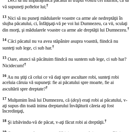
Deci să nu împărăţească păcatul în trupul vostru cel muritor, ca să
†
vă supuneţi poftelor lui;
13
Nici să nu puneţi mădularele voastre ca arme ale nedreptăţii în
slujba păcatului, ci, înfăţişaţi-vă pe voi lui Dumnezeu, ca vii, sculaţi
†
din morţi, şi mădularele voastre ca arme ale dreptăţii lui Dumnezeu.
14
Căci păcatul nu va avea stăpânire asupra voastră, fiindcă nu
†
sunteţi sub lege, ci sub har.
15
Oare, atunci să păcătuim fiindcă nu suntem sub lege, ci sub har?
†
Nicidecum!
16
Au nu ştiţi că celui ce vă daţi spre ascultare robi, sunteţi robi
aceluia căruia vă supuneţi: fie ai păcatului spre moarte, fie ai
†
ascultării spre dreptate?
17
Mulţumim însă lui Dumnezeu, că (
deşi
) eraţi robi ai păcatului, v-
aţi supus din toată inima dreptarului învăţăturii căreia aţi fost
încredinţaţi,
18
†
Şi izbăvindu-vă de păcat, v-aţi făcut robi ai dreptăţii.
19