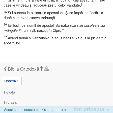
Şi nimeni nu era între ei lipsit, fiindcă toţi câţi aveau ţarini sau
†
case le vindeau şi aduceau preţul celor vândute,
35
Şi-l puneau la picioarele apostolilor. Şi se împărţea fiecăruia
după cum avea cineva trebuinţă.
36
Iar Iosif, cel numit de apostoli Barnaba (
care se tâlcuieşte fiul
†
mângâierii
), un levit, născut în Cipru,
37
Având ţarină şi vânzând-o, a adus banii şi i-a pus la picioarele
apostolilor.
Biblia Ortodoxă
Povață
Profasis
Am priceput
×
Acest site folosește cookie-uri pentru a
Corespondență