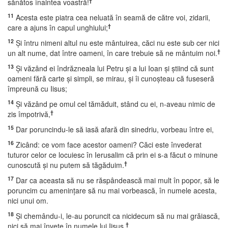
†
sănătos înaintea voastră!
11
Acesta este piatra cea neluată în seamă de către voi, zidarii,
†
care a ajuns în capul unghiului;
12
Şi întru nimeni altul nu este mântuirea, căci nu este sub cer nici
†
un alt nume, dat între oameni, în care trebuie să ne mântuim noi.
13
Şi văzând ei îndrăzneala lui Petru şi a lui Ioan şi ştiind că sunt
oameni fără carte şi simpli, se mirau, şi îi cunoşteau că fuseseră
împreună cu Iisus;
14
Şi văzând pe omul cel tămăduit, stând cu ei, n-aveau nimic de
†
zis împotrivă,
15
Dar poruncindu-le să iasă afară din sinedriu, vorbeau între ei,
16
Zicând: ce vom face acestor oameni? Căci este învederat
tuturor celor ce locuiesc în Ierusalim că prin ei s-a făcut o minune
†
cunoscută şi nu putem să tăgăduim.
17
Dar ca aceasta să nu se răspândească mai mult în popor, să le
poruncim cu ameninţare să nu mai vorbească, în numele acesta,
nici unui om.
18
Şi chemându-i, le-au poruncit ca nicidecum să nu mai grăiască,
†
nici să mai înveţe în numele lui Iisus.