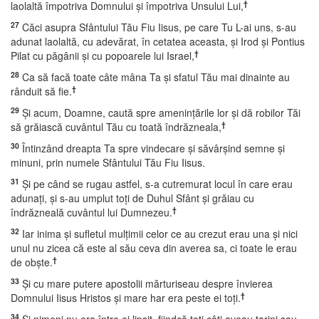
†
laolaltă împotriva Domnului şi împotriva Unsului Lui,
27
Căci asupra Sfântului Tău Fiu Iisus, pe care Tu L-ai uns, s-au
adunat laolaltă, cu adevărat, în cetatea aceasta, şi Irod şi Pontius
†
Pilat cu păgânii şi cu popoarele lui Israel,
28
Ca să facă toate câte mâna Ta şi sfatul Tău mai dinainte au
†
rânduit să fie.
29
Şi acum, Doamne, caută spre ameninţările lor şi dă robilor Tăi
†
să grăiască cuvântul Tău cu toată îndrăzneala,
30
Întinzând dreapta Ta spre vindecare şi săvârşind semne şi
minuni, prin numele Sfântului Tău Fiu Iisus.
31
Şi pe când se rugau astfel, s-a cutremurat locul în care erau
adunaţi, şi s-au umplut toţi de Duhul Sfânt şi grăiau cu
†
îndrăzneală cuvântul lui Dumnezeu.
32
Iar inima şi sufletul mulţimii celor ce au crezut erau una şi nici
unul nu zicea că este al său ceva din averea sa, ci toate le erau
†
de obşte.
33
Şi cu mare putere apostolii mărturiseau despre învierea
†
Domnului Iisus Hristos şi mare har era peste ei toţi.
34