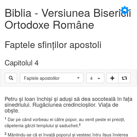
×
Biblia - Versiunea Bisericii
Ortodoxe Române
Faptele sfinţilor apostoli
D
Capitolul 4
Faptele apostolilor
4
D
Petru şi Ioan închişi şi aduşi să dea socoteală în faţa
sinedriului. Rugăciunea credincioşilor. Viaţa de
obşte.
1
Dar pe când vorbeau ei către popor, au venit peste ei preoţii,
†
căpetenia gărzii templului şi saducheii,
2
Mâniindu-se că ei învaţă poporul şi vestesc întru Iisus învierea