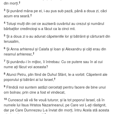
†
din morţi.
3
Şi punând mâna pe ei, i-au pus sub pază, până a doua zi, căci
†
acum era seară.
4
Totuşi mulţi din cei ce auziseră cuvântul au crezut şi numărul
bărbaţilor credincioşi s-a făcut ca la cinci mii.
5
Şi a doua zi s-au adunat căpeteniile lor şi bătrânii şi cărturarii din
Ierusalim,
6
Şi Anna arhiereul şi Caiafa şi Ioan şi Alexandru şi câţi erau din
†
neamul arhieresc,
7
Şi punându-i în mijloc, îi întrebau: Cu ce putere sau în al cui
nume aţi făcut voi aceasta?
8
Atunci Petru, plin fiind de Duhul Sfânt, le-a vorbit: Căpetenii ale
†
poporului şi bătrâni ai lui Israel,
9
Fiindcă noi suntem astăzi cercetaţi pentru facere de bine unui
om bolnav, prin cine a fost el vindecat,
10
Cunoscut să vă fie vouă tuturor, şi la tot poporul Israel, că în
numele lui Iisus Hristos Nazarineanul, pe Care voi L-aţi răstignit,
dar pe Care Dumnezeu L-a înviat din morţi, întru Acela stă acesta