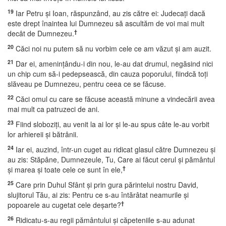
19
Iar Petru şi Ioan, răspunzând, au zis către ei: Judecaţi dacă
este drept înaintea lui Dumnezeu să ascultăm de voi mai mult
†
decât de Dumnezeu.
20
Căci noi nu putem să nu vorbim cele ce am văzut şi am auzit.
21
Dar ei, ameninţându-i din nou, le-au dat drumul, negăsind nici
un chip cum să-i pedepsească, din cauza poporului, fiindcă toţi
slăveau pe Dumnezeu, pentru ceea ce se făcuse.
22
Căci omul cu care se făcuse această minune a vindecării avea
mai mult ca patruzeci de ani.
23
Fiind sloboziţi, au venit la ai lor şi le-au spus câte le-au vorbit
lor arhiereii şi bătrânii.
24
Iar ei, auzind, într-un cuget au ridicat glasul către Dumnezeu şi
au zis: Stăpâne, Dumnezeule, Tu, Care ai făcut cerul şi pământul
†
şi marea şi toate cele ce sunt în ele,
25
Care prin Duhul Sfânt şi prin gura părintelui nostru David,
slujitorul Tău, ai zis: Pentru ce s-au întărâtat neamurile şi
†
popoarele au cugetat cele deşarte?
26
Ridicatu-s-au regii pământului şi căpeteniile s-au adunat