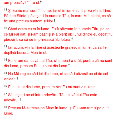
†
am preaslăvit întru ei.
11
Şi Eu nu mai sunt în lume, iar ei în lume sunt şi Eu vin la Tine.
Părinte Sfinte, păzeşte-i în numele Tău, în care Mi i-ai dat, ca să
†
fie una precum suntem şi Noi.
12
Când eram cu ei în lume, Eu îi păzeam în numele Tău, pe cei
ce Mi i-ai dat; şi i-am păzit şi n-a pierit nici unul dintre ei, decât fiul
†
pierzării, ca să se împlinească Scriptura.
13
Iar acum, vin la Tine şi acestea le grăiesc în lume, ca să fie
deplină bucuria Mea în ei.
14
Eu le-am dat cuvântul Tău, şi lumea i-a urât, pentru că nu sunt
†
din lume, precum Eu nu sunt din lume.
15
Nu Mă rog ca să-i iei din lume, ci ca să-i păzeşti pe ei de cel
†
viclean.
16
Ei nu sunt din lume, precum nici Eu nu sunt din lume.
17
Sfinţeşte-i pe ei întru adevărul Tău; cuvântul Tău este
†
adevărul.
18
Precum M-ai trimis pe Mine în lume, şi Eu i-am trimis pe ei în
†
lume.