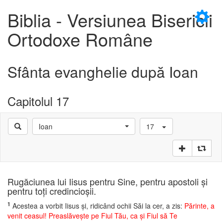
×
Biblia - Versiunea Bisericii
Ortodoxe Române
Sfânta evanghelie după Ioan
D
Capitolul 17
Ioan
17
D
Rugăciunea lui Iisus pentru Sine, pentru apostoli şi
pentru toţi credincioşii.
1
Acestea a vorbit Iisus şi, ridicând ochii Săi la cer, a zis:
Părinte, a
venit ceasul! Preaslăveşte pe Fiul Tău, ca şi Fiul să Te