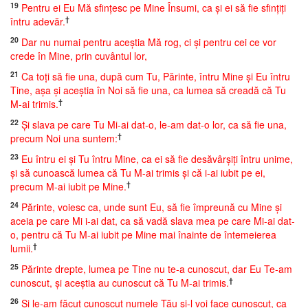
19
Pentru ei Eu Mă sfinţesc pe Mine Însumi, ca şi ei să fie sfinţiţi
†
întru adevăr.
20
Dar nu numai pentru aceştia Mă rog, ci şi pentru cei ce vor
crede în Mine, prin cuvântul lor,
21
Ca toţi să fie una, după cum Tu, Părinte, întru Mine şi Eu întru
Tine, aşa şi aceştia în Noi să fie una, ca lumea să creadă că Tu
†
M-ai trimis.
22
Şi slava pe care Tu Mi-ai dat-o, le-am dat-o lor, ca să fie una,
†
precum Noi una suntem:
23
Eu întru ei şi Tu întru Mine, ca ei să fie desăvârşiţi întru unime,
şi să cunoască lumea că Tu M-ai trimis şi că i-ai iubit pe ei,
†
precum M-ai iubit pe Mine.
24
Părinte, voiesc ca, unde sunt Eu, să fie împreună cu Mine şi
aceia pe care Mi i-ai dat, ca să vadă slava mea pe care Mi-ai dat-
o, pentru că Tu M-ai iubit pe Mine mai înainte de întemeierea
†
lumii.
25
Părinte drepte, lumea pe Tine nu te-a cunoscut, dar Eu Te-am
†
cunoscut, şi aceştia au cunoscut că Tu M-ai trimis.
26
Şi le-am făcut cunoscut numele Tău şi-l voi face cunoscut, ca