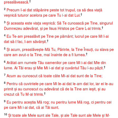
†
preaslăvească.
2
Precum I-ai dat stăpânire peste tot trupul, ca să dea viaţă
†
veşnică tuturor acelora pe care Tu i-ai dat Lui.
3
Şi aceasta este viaţa veşnică: Să Te cunoască pe Tine, singurul
†
Dumnezeu adevărat, şi pe Iisus Hristos pe Care L-ai trimis.
4
Eu Te-am preaslăvit pe Tine pe pământ; lucrul pe care Mi l-ai
†
dat să-l fac, l-am săvârşit.
5
Şi acum, preaslăveşte-Mă Tu, Părinte, la Tine Însuţi, cu slava pe
†
care am avut-o la Tine, mai înainte de a fi lumea.
6
Arătat-am numele Tău oamenilor pe care Mi i-ai dat Mie din
†
lume. Ai Tăi erau şi Mie Mi i-ai dat şi cuvântul Tău l-au păzit.
7
Acum au cunoscut că toate câte Mi-ai dat sunt de la Tine;
8
Pentru că cuvintele pe care Mi le-ai dat le-am dat lor, iar ei le-au
primit şi au cunoscut cu adevărat că de la Tine am ieşit, şi au
†
crezut că Tu M-ai trimis.
9
Eu pentru aceştia Mă rog; nu pentru lume Mă rog, ci pentru cei
pe care Mi i-ai dat, că ai Tăi sunt.
10
Şi toate ale Mele sunt ale Tale, şi ale Tale sunt ale Mele şi M-