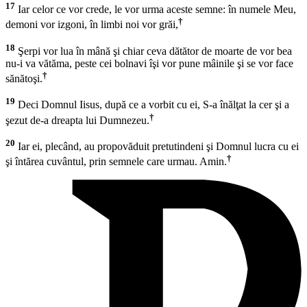
17
Iar celor ce vor crede, le vor urma aceste semne: în numele Meu,
†
demoni vor izgoni, în limbi noi vor grăi,
18
Şerpi vor lua în mână şi chiar ceva dătător de moarte de vor bea
nu-i va vătăma, peste cei bolnavi îşi vor pune mâinile şi se vor face
†
sănătoşi.
19
Deci Domnul Iisus, după ce a vorbit cu ei, S-a înălţat la cer şi a
†
şezut de-a dreapta lui Dumnezeu.
20
Iar ei, plecând, au propovăduit pretutindeni şi Domnul lucra cu ei
†
şi întărea cuvântul, prin semnele care urmau. Amin.