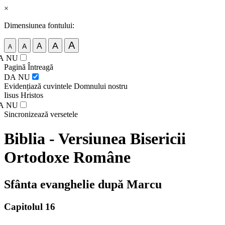
×
Dimensiunea fontului:
A
A
A
A
A
A
NU
Pagină Întreagă
DA
NU
Evidențiază cuvintele Domnului nostru
Iisus Hristos
A
NU
Sincronizează versetele
Biblia - Versiunea Bisericii
Ortodoxe Române
Sfânta evanghelie după Marcu
Capitolul 16