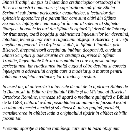
Sfintei Tradiţii, au pus la îndemâna credincioşilor ortodocşi din
Biserica noastră numeroase şi cuprinzătoare părţi ale Sfintei
Scripturi sub forma pericopelor evanghelice, a lecturilor din
epistolele apostolice şi a paremiilor care sunt citiri din Sfânta
Scriptură. Înfăţişate credincioşilor în cadrul solemn al slujbelor
liturgice, bogatele lecturi din Sfânta Scriptură îşi dezvăluie întreaga
lor frumuseţe, toată bogăţia şi adâncimea înţelesurilor lor devenind,
totodată, temei şi motivare a rugăciunii obşteşti a Bisericii şi a vieţii
creştine în general. În cărţile de slujbă, la Sfânta Liturghie, prin
Biserică, dreptmăritorii creştini au întâlnit, deopotrivă, cuvântul
Sfintei Scripturi şi adevărurile de credinţă cuprinse în Sfânta
Tradiţie, îngemănate într-un ansamblu în care expresia atinge
perfecţiunea, iar rugăciunea înalţă cugetul către deplina şi corecta
înţelegere a adevărului creştin care a modelat şi a marcat pentru
totdeauna sufletul credincioşilor ortodocşi creştini.
În acest an, al aniversării a trei sute de ani de la tipărirea Bibliei de
la Bucureşti, în Editura Institutului Biblic şi de Misiune al Bisericii
Ortodoxe Române, urmează să apară o reeditare ştiinţifică a
Bibliei
de la 1688
, cititorul având posibilitatea să admire în facsimil textul
ca atare al acestei lucrări şi să citească, într-o pagină paralelă,
transliterarea în alfabet latin a originalului tipărit în alfabet chirilic
facsimilat.
Prezenta apariţie a Bibliei româneşti care are la bază obişnuita