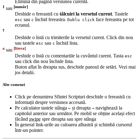
Elimină din pagină versiunea curentă.
1
[număr]
sau
Deshide o fereastră cu
tâlcuiri la versetul curent
. Tastele
sau
închid fereastra.
face fereastra pe tot
esc
c
Dublu click
ecranul.
†
Deshide o listă cu trimiterile la versetul curent. Click din nou
sau tastele
sau
închid lista.
esc
c
a
[litera]
sau
Deshide o listă cu comentariile la cuvântul curent. Tasta
esc
sau click din nou închide lista.
Buton aflat în dreapta sus, deschide panoul de setări. Vezi mai
jos detalii.
Alte comenzi
Click pe denumirea Sfintei Scripturi deschide o fereastră cu
informații despre versiunea accesată.
Pe calculator tastele stânga
și dreapta
navighează la
←
→
capitolul anterior sau următor. Pe mobil se obține același efect
făcând
swipe
spre dreapta sau spre stânga
În general link-urile au culoarea albastră și schimbă cursorul
într-un pointer.