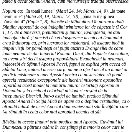
putea fi decât Sfântul Andrei, cum mărturiseşte tradiţia bisericească.
Noţiuni ca:
„în toată lumea”
(Matei 24, 14; Marcu 14, 9),
„la toate
neamurile”
(Matei 28, 19; Marcu 13, 10),
„până la marginea
pământului”
(Fapte 1, 8), folosite de Mântuitorul în porunca dată
Sfinţilor Apostoli de a-şi îndeplini trimiterea lor de căpetenie (I Cor
1, 17) de a binevesti, pretutindeni şi tuturor, Evanghelia, ne dau
indicaţia clară şi precisă că cei doisprezece ucenici ai Domnului
erau îndatoraţi ca, prin lucrarea lor misionară, să asigure încă în
timpul vieţii lor pământeşti cel puţin auzirea Evangheliei de către
toate neamurile din Imperiul Roman. Dacă, din Faptele Apostolilor,
nu avem ştiri decât asupra propovăduirii Evangheliei la neamuri,
îndeosebi de Sfântul Apostol Pavel, faptul se explică prin aceea că
Sfântul Luca, autorul acestei cărţi, nu ne-a oferit decât un model al
predicii misionare a unei Apostol pentru ca posteritatea să poată
aprecia rezultatele excepţionale ale lucrării misionare apostolice
raportând acest model la numărul tuturor celorlalţi Apostoli ai
Domnului şi la acela al celorlalţi misionari creştini de la
începuturile Bisericii. Într-o astfel de lumină, predica Sfântului
Apostol Andrei în Sciţia Mică ne apare ca o deplină certitudine, ca o
ofrandă adusă de acest Apostol dumnezeiescului său Învăţător care
l-a rânduit în ceata celor mai apropiaţi ucenici ai săi.
Răsădit în aceste ţinuturi prin predica unui Apostol, Cuvântul lui
Dumnezeu a pătruns adânc în conştiinţa şi memoria celor care le