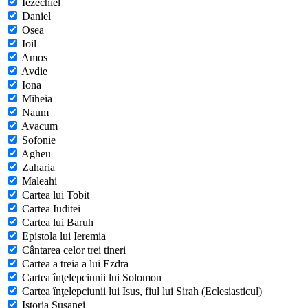
Iezechiel
Daniel
Osea
Ioil
Amos
Avdie
Iona
Miheia
Naum
Avacum
Sofonie
Agheu
Zaharia
Maleahi
Cartea lui Tobit
Cartea Iuditei
Cartea lui Baruh
Epistola lui Ieremia
Cântarea celor trei tineri
Cartea a treia a lui Ezdra
Cartea înţelepciunii lui Solomon
Cartea înţelepciunii lui Isus, fiul lui Sirah (Eclesiasticul)
Istoria Susanei