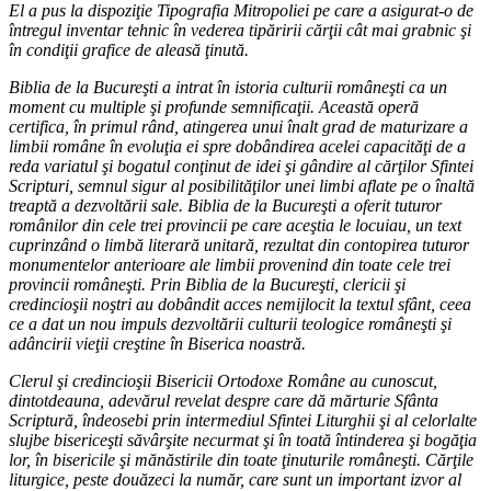
El a pus la dispoziţie Tipografia Mitropoliei pe care a asigurat-o de
întregul inventar tehnic în vederea tipăririi cărţii cât mai grabnic şi
în condiţii grafice de aleasă ţinută.
Biblia de la Bucureşti a intrat în istoria culturii româneşti ca un
moment cu multiple şi profunde semnificaţii. Această operă
certifica, în primul rând, atingerea unui înalt grad de maturizare a
limbii române în evoluţia ei spre dobândirea acelei capacităţi de a
reda variatul şi bogatul conţinut de idei şi gândire al cărţilor Sfintei
Scripturi, semnul sigur al posibilităţilor unei limbi aflate pe o înaltă
treaptă a dezvoltării sale. Biblia de la Bucureşti a oferit tuturor
românilor din cele trei provincii pe care aceştia le locuiau, un text
cuprinzând o limbă literară unitară, rezultat din contopirea tuturor
monumentelor anterioare ale limbii provenind din toate cele trei
provincii româneşti. Prin Biblia de la Bucureşti, clericii şi
credincioşii noştri au dobândit acces nemijlocit la textul sfânt, ceea
ce a dat un nou impuls dezvoltării culturii teologice româneşti şi
adâncirii vieţii creştine în Biserica noastră.
Clerul şi credincioşii Bisericii Ortodoxe Române au cunoscut,
dintotdeauna, adevărul revelat despre care dă mărturie Sfânta
Scriptură, îndeosebi prin intermediul Sfintei Liturghii şi al celorlalte
slujbe bisericeşti săvârşite necurmat şi în toată întinderea şi bogăţia
lor, în bisericile şi mănăstirile din toate ţinuturile româneşti. Cărţile
liturgice, peste douăzeci la număr, care sunt un important izvor al