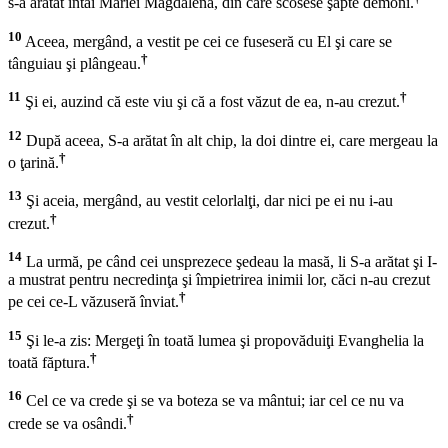
s-a arătat întâi Mariei Magdalena, din care scosese şapte demoni.
10
Aceea, mergând, a vestit pe cei ce fuseseră cu El şi care se
†
tânguiau şi plângeau.
11
†
Şi ei, auzind că este viu şi că a fost văzut de ea, n-au crezut.
12
După aceea, S-a arătat în alt chip, la doi dintre ei, care mergeau la
†
o ţarină.
13
Şi aceia, mergând, au vestit celorlalţi, dar nici pe ei nu i-au
†
crezut.
14
La urmă, pe când cei unsprezece şedeau la masă, li S-a arătat şi I-
a mustrat pentru necredinţa şi împietrirea inimii lor, căci n-au crezut
†
pe cei ce-L văzuseră înviat.
15
Şi le-a zis:
Mergeţi în toată lumea şi propovăduiţi Evanghelia la
†
toată făptura.
16
Cel ce va crede şi se va boteza se va mântui; iar cel ce nu va
†
crede se va osândi.