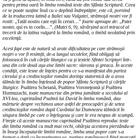
pentru prima oară în limba română texte din Sfânta Scriptură. Ceea
ce se poate susţine însă cu o deplină îndreptăţire, este că, pornind
de la traducerea latină a Italiei sau Vulgatei, strămoşii nostri vor fi
rostit:
„Tatăl nostru care eşti în ceruri…”
foarte aproape de:
„Pater
noster, qui es in coelis…”
, (Matei 6, 9), săvârşind acel miracol al
trecerii de la latina vulgară la limba română, o limbă neolatină prin
excelenţă.
Acest fapt este de natură să arate dificultatea pe care strămoşii
noştri o vor fi resimţit, de-a lungul secolelor, fiind obligaţi să
folosească în cult cărţile liturgice ca şi textele Sfintei Scripturi într-
una din cele două aşa-zise limbi sacre: slavona şi greaca. În aceste
condiţii, este lesne de înţeles pentru ce s-a manifestat din partea
clerului şi a credincioşilor români dorinţa statornică de a avea
tălmăcite în limba înţeleasă de popor Sfânta Scriptură şi cărţile
liturgice.
Psaltirea Scheiană, Psaltirea Voroneţeană
şi
Psaltirea
Hurmuzachi,
toate manuscrise din prima jumătate a secolului al
XVI-lea, cuprinzând Psalmii lui David în limba română, dau
mărturie despre vechimea unor astfel de preocupări şi de setea
credincioşilor români după Cuvântul lui Dumnezeu tălmăcit în
singura limbă pe care o înţelegeau şi care le era nespus de scumpă.
Fireşte că aceste manuscrise cuprinzând Psaltirea reproduc texte
din limba română cu mult mai vechi, obârşia acestora pierzându-se
în înseşi începuturile limbii române, limba unui popor care s-a
format o dată cu încreştinarea sa, rostirea românească fiind marcată