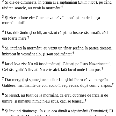
2
Şi dis-de-dimineaţă, în prima zi a săptămânii (
Duminică
), pe când
†
răsărea soarele, au venit la mormânt.
3
Şi ziceau între ele: Cine ne va prăvăli nouă piatra de la uşa
mormântului?
4
Dar, ridicându-şi ochii, au văzut că piatra fusese răsturnată; căci
†
era foarte mare.
5
Şi, intrând în mormânt, au văzut un tânăr şezând în partea dreaptă,
†
îmbrăcat în veşmânt alb, şi s-au spăimântat.
6
Iar el le-a zis: Nu vă înspăimântaţi! Căutaţi pe Iisus Nazarineanul,
†
Cel răstignit? A înviat! Nu este aici. Iată locul unde L-au pus.
7
Dar mergeţi şi spuneţi ucenicilor Lui şi lui Petru că va merge în
†
Galileea, mai înainte de voi; acolo îl veţi vedea, după cum v-a spus.
8
Şi ieşind, au fugit de la mormânt, că erau cuprinse de frică şi de
†
uimire, şi nimănui nimic n-au spus, căci se temeau.
9
Şi înviind dimineaţa, în ziua cea dintâi a săptămânii (
Duminică
) El
†