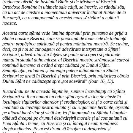
traducere oferită de Institutul Biblic şi de Misiune al Bisericii
Ortodoxe Române în ultimele sale ediţii, se înscrie, la rândul său,
ca un act de cinstire a momentului aniversar închinat Bibliei de la
Bucureşti, ca o componentă a acestei mari sărbători a culturii
noastre.
Această carte sfântă vede lumina tiparului prin purtarea de grijă a
Sfintei noastre Biserici, care se preocupă de toate cele de trebuinţă
pentru propăşirea spirituală şi pentru mântuirea noastră. Se cuvine,
deci, ca şi noi să cunoaştem că adevărata interpretate a Sfintei
Scripturi, adevăratul său înţeles se poate descoperi şi pătrunde
numai în staulul duhovnicesc al Bisericii noastre strămoşeşti care-şi
continuă lucrarea ei având drept călăuză pe Duhul Sfânt.
Semnificaţia, valoarea şi întreaga putere mântuitoare a Sfintei
Scripturi se arată în Biserică şi prin Biserică, prin mijlocirea căreia
Duhul Sfânt ne călăuzeşte spre
„tot adevărul”
(Ioan 16, 13).
Bucurându-ne de această împlinire, suntem încredinţaţi că Sfânta
Scriptură va fi nu numai un odor sfânt aşezat la loc de cinste în
locuinţele slujitorilor altarelor şi credincioşilor, ci şi o carte citită şi
meditată cu credinţă nestrămutată şi cu rugăciune fierbinte, aşezată
pe altarul lucrărilor şi vieţii lor. Va fi împreună cu Sfânta Liturghie
călăuză dreaptă pe drumul desăvârşirii morale şi al comuniunii cu
Prea Sfânta Treime, cu Biserica şi cu întregul neam românesc
dreptcredincios. Pe acest drum vă însoţim cu dragostea şi