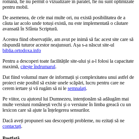
română, fie nu permit o vizualizare în paralel, fie nu sunt optimizate
pentru mobil.
De asemenea, de cele mai multe ori, nu există posibilitatea de a
căuta iar acolo unde totuși există, nu este implementată o căutare
avansată în Sfânta Scriptură.
Acestea fiind observațiile, am avut pe inimă să fac acest site care să
răspundă tuturor acestor neajunsuri. Așa s-a născut site-ul
biblia.ortodoxa.info
Pentru a descoperi toate facilitățile site-ului și a-l folosi la capacitate
maximă,
citește îndrumarul
.
Dat fiind volumul mare de informații și complexitatea unui astfel de
proiect este posibil să existe unele scăpări, lucru pentru care ne
cerem iertare și vă rugăm să ni le
semnalați
.
Pe viitor, cu ajutorul lui Dumnezeu, intenționăm să adăugăm mai
multe versiuni românești vechi și o versiune în limba greacă cu un
lexicon care să ajute la înțelegerea sensurilor.
Dacă aveți propuneri sau descoperiți probleme, nu ezitați să ne
contactați
.
Postfață