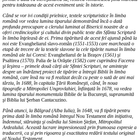
pentru totdeauna de acest eveniment unic în istorie.
Când se vor ivi condiţii prielnice, textele scripturistice în limba
română vor vedea lumina tiparului demonstrând încă o dată
profunda preocupare a clerului luminat al Bisericii noastre de a
oferi credincioşilor şi cultului divin public texte din Sfânta Scriptură
în limba înţeleasă de ei. Prima tipăritură de acest fel ajunsă până la
noi este
Evangheliarul slavo-român
(1551-1553) care marchează o
etapă de trecere de la textele slavone la cele tipărite numai în limba
română ale lui Coresi:
Evangheliarul de la Braşov
(1561) şi
Psaltirea
(1570).
Palia de la Orăştie
(1582) care cuprindea Facerea
şi Ieşirea – primele două cărţi ale Sfintei Scripturi, ne aminteşte
despre un îndrăzneţ proiect de tipărire a întregii Biblii în limba
română, care însă nu va fi realizat decât cu peste o sută de ani mai
târziu, în 1688, în capitala Ţării Româneşti, când, în noua
tipografie a Mitropoliei Ungrovlahiei, înfiinţată în 1678, va vedea
lumina tiparului monumentala
Biblie de la Bucureşti
, supranumită
şi
Biblia lui Şerban Cantacuzino.
Până atunci, la Bălgrad (Alba Iulia), în 1648, va fi tipărit pentru
prima dată în limba română întregul
Nou Testament
din iniţiativa,
îndemnul, stăruinţa şi osârdia lui Simion Ştefan, Mitropolitul
Ardealului. Această lucrare impresionează prin frumoasa expresie a
traducerii, ca şi prin rigoarea şi exactitatea redării textului original
al Noului Testament.