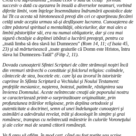
succesiv o dată cu aşezarea în insulă a diverselor neamuri, vorbind
diferite limbi, vom înţelege însemnătatea îndrumării apostolice date
lui Tit ca acesta să hirotonească preoţi din cei ce aparţineau fiecărei
cetăţi unde aceştia urmau să-şi desfăşoare lucrarea. Cunoaşterea de
către păstorul spiritual a mentalităţii, obiceiurilor, dar mai ales a
limbii păstoriţilor săi, era nu numai obligatorie, dar şi cea mai
sigură chezăşie a deplinei izbânzi a lucrării preoţeşti, pentru ca
„toată limba să dea slavă lui Dumnezeu”
(Rom 14, 11; cf Isaia 45,
23) şi să mărturisească
„toate graiurile că Domn este Hristos, întru
slava lui Dumnezeu-Tatăl”
(Filip 2, 11).
Dovada cunoaşterii Sfintei Scripturi de către strămoşii noştri încă
din vremuri străvechi o constituie şi folclorul religios: colindele,
cântecele de stea, bocetele etc. care îşi au izvorul în istorisirile
cuprinse în Sfânta Scriptură a Vechiului şi Noului Testament:
profeţiile mesianice, naşterea, botezul, patimile, răstignirea sau
învierea Domnului. Aceste neîntrecute creaţii ale poporului nostru
se caracterizează printr-o surprinzătoare originalitate, prin
profunziunea trăirilor religioase, prin deplina ortodoxie şi
autenticitate a doctrinei, semn al unei îndelungate cunoaşteri şi
asimilări a adevărului revelat, trăit şi doxologit în simţire şi grai
românesc, transpus cu neîntrecută măiestrie în culorile Voroneţului
şi ale celor mai de seamă ctitorii româneşti.
Va fi greu să aflăm, în mod cert, când au fost rostite sau scrise