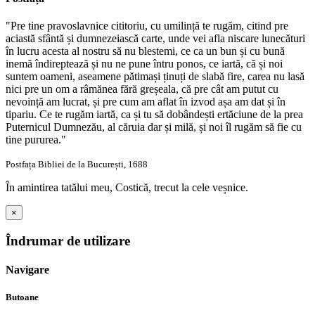
"Pre tine pravoslavnice cititoriu, cu umilință te rugăm, citind pre
aciastă sfântă și dumnezeiască carte, unde vei afla niscare lunecături
în lucru acesta al nostru să nu blestemi, ce ca un bun și cu bună
inemă îndireptează și nu ne pune întru ponos, ce iartă, că și noi
suntem oameni, aseamene pătimași ținuți de slabă fire, carea nu lasă
nici pre un om a râmănea fără greșeala, că pre cât am putut cu
nevoință am lucrat, și pre cum am aflat în izvod așa am dat și în
tipariu. Ce te rugăm iartă, ca și tu să dobândești ertăciune de la prea
Puternicul Dumnezău, al căruia dar și milă, și noi îl rugăm să fie cu
tine pururea."
Postfața Bibliei de la București, 1688
În amintirea tatălui meu, Costică, trecut la cele veșnice.
×
Îndrumar de utilizare
Navigare
Butoane