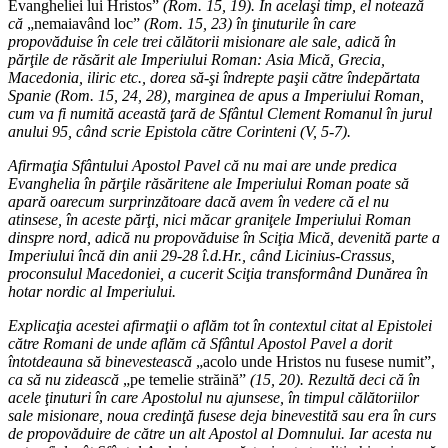
Evangheliei lui Hristos”
(Rom. 15, 19). În acelaşi timp, el notează
că
„nemaiavând loc”
(Rom. 15, 23) în ţinuturile în care
propovăduise în cele trei călătorii misionare ale sale, adică în
părţile de răsărit ale Imperiului Roman: Asia Mică, Grecia,
Macedonia, iliric etc., dorea să-şi îndrepte paşii către îndepărtata
Spanie (Rom. 15, 24, 28), marginea de apus a Imperiului Roman,
cum va fi numită această ţară de Sfântul Clement Romanul în jurul
anului 95, când scrie Epistola către Corinteni (V, 5-7).
Afirmaţia Sfântului Apostol Pavel că nu mai are unde predica
Evanghelia în părţile răsăritene ale Imperiului Roman poate să
apară oarecum surprinzătoare dacă avem în vedere că el nu
atinsese, în aceste părţi, nici măcar graniţele Imperiului Roman
dinspre nord, adică nu propovăduise în Sciţia Mică, devenită parte a
Imperiului încă din anii 29-28 î.d.Hr., când Licinius-Crassus,
proconsulul Macedoniei, a cucerit Sciţia transformând Dunărea în
hotar nordic al Imperiului.
Explicaţia acestei afirmaţii o aflăm tot în contextul citat al Epistolei
către Romani de unde aflăm că Sfântul Apostol Pavel a dorit
întotdeauna să binevestească
„acolo unde Hristos nu fusese numit”,
ca să nu zidească
„pe temelie străină”
(15, 20). Rezultă deci că în
acele ţinuturi în care Apostolul nu ajunsese, în timpul călătoriilor
sale misionare, noua credinţă fusese deja binevestită sau era în curs
de propovăduire de către un alt Apostol al Domnului. Iar acesta nu