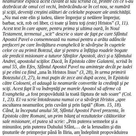
neamurilor explică acest cuvânt al său scriind că, printre cei ce s-au
dezbrăcat de omul cel vechi, îmbrăcându-se în cel nou, se numără
şi sciţii, deveniţi creştini alături de celelalte popoare ale antichităţii.
„Nu mai este elin şi iudeu, tăiere împrejur şi netăiere împrejur,
barbar, scit, rob ori liber, ci toate şi întru toţi
(este)
Hristos”
(3, 11).
Acest text în care apare, pentru prima şi ultima oară, în Noul
Testament, termenul „scit” descrie o stare de fapt pe care Sfântul
Apostol Pavel o consemnează nu numai pentru a arăta adâncile
prefaceri pe care învăţătura evanghelică le săvârşise în cugetele
celor ce au primit Botezul, dar şi pentru a înfăţişa roadele bogate
ale predicii misionare a tuturor Sfinţilor Apostoli, deci şi a Sfântului
Andrei, apostolul sciţilor. Dacă, în Epistola către Galateni, scrisă în
anul 55, din Efes, Sfântul Apostol Pavel nu aminteşte decât pe iudei
şi pe elini ca fiind
„una în Hristos Iisus”
(3, 28), în urma primirii
Botezului (3, 27), la mai puţin de zece ani după aceea, în Epistola
către Coloseni, el adaugă la neamurile convertite la credinţă şi pe
sciţi. Acest fapt îl va îndreptăţi pe marele Apostol să afirme că
Evanghelia
„a fost propovăduită la toată făptura de sub soare”
(Col.
1, 23). El va scrie întotdeauna numai ce a săvârşit Hristos
„spre
ascultarea neamurilor, prin cuvânt şi prin faptă”
(Rom. 15, 18).
Când, la începutul anului 58, Sfântul Apostol Pavel prezenta, în
Epistola către Romani, un prim bilanţ al rezultatelor călătoriilor
sale misionare, el putea să scrie:
„Prin puterea semnelor şi a
minunilor, prin puterea Duhului Sfânt,… de la Ierusalim şi din
ţinuturile de primprejur până în Iliria, am îndeplinit propovăduirea