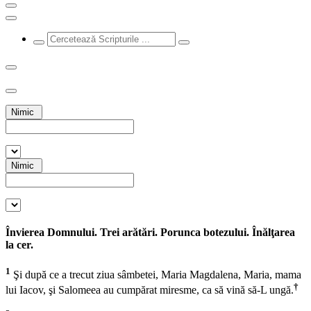
Nimic
Nimic
Învierea Domnului. Trei arătări. Porunca botezului. Înălţarea
la cer.
1
Şi după ce a trecut ziua sâmbetei, Maria Magdalena, Maria, mama
†
lui Iacov, şi Salomeea au cumpărat miresme, ca să vină să-L ungă.