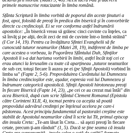
primele manuscrise rotacizante în limba română.
Sfânta Scriptură în limba vorbită de poporul din aceste ţinuturi a
fost, apoi, folosită de preoţi în predica din biserică şi în convorbirile
directe cu credincioşii. Ei se vor conforma astfel îndrumării
apostolice:
„În biserică vreau să grăiesc cinci cuvinte cu înţeles, ca
să învăţ şi pe alţii, decât zeci de mii de cuvinte într-o limbă străină”
(I Cor 14, 19). Pentru ca învăţătura Sfintei Evanghelii să fie
cunoscută tuturor neamurilor (Matei 28, 19), indiferent de limba pe
care acestea o vorbeau, la Pogorârea Sfântului Duh, Sfinţilor
Apostoli li s-a dat harisma vorbirii în limbi, astfel încât toţi cei ce
erau atunci la Ierusalim cu toate că aparţineau
„tuturor neamurilor
de sub cer, totuşi fiecare îi auzea pe ei
(pe Sfinţii Apostoli)
vorbind în
limba sa”
(Fapte 2, 5-6). Propovăduirea Cuvântului lui Dumnezeu
în limba credincioşilor este, aşadar, expresia voii lui Dumnezeu şi
îndrumare categorică apostolică. Sfinţii Apostoli hirotoneau preoţi
în fiecare Biserică (Fapte 14, 23),
„pe cei ce au crezut mai întâi”
din
acea Biserică, după cum scrie Sfântul Clement Romanul (Epistola
către Corinteni XLII, 4), tocmai pentru ca aceştia să poată
propovădui adevărul credinţei pe înţelesul acelora pe care-i
păstoreau. Acest principiu fundamental al pastoralei creştine este
stabilit de Apostolul neamurilor când îi scrie lui Tit, primul episcop
din insula Creta:
„Te-am lăsat în Creta… să aşezi preoţi în fiecare
cetate, precum ţi-am rânduit”
(1, 5). Dacă se ţine seama că insula
Creta era supranumită „insula celor o sută de cetăţi” formate