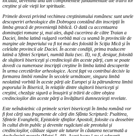
locuiau, devenind una din componentele fundamentale ale trăirii lor
creştine şi ale vieţii lor spirituale.
Primele dovezi privind vechimea creştinismului românesc sunt unele
descoperiri arheologice din Dobrogea constând din inscripţii în
limba greacă de provenienţă biblică. O dată cu accentuarea
dominaţiei romane şi, mai ales, după cucerirea de către Traian a
Daciei, limba latină vulgară vorbită mai cu seamă în provinciile de
margine ale Imperiului va fi tot mai des folosită în Sciţia Mică şi în
celelalte provincii ale Daciei. În aceste condiţii, prima traducere
latină a Sfintei Scripturi, numită Itala (sec. II), va fi, desigur, folosită
de slujitorii bisericeşti şi credincioşii din aceste părţi, cum se poate
dovedi cu numeroase inscripţii creştine în limba latină descoperite
în urma cercetărilor arheologice. Acest fapt va contribui decisiv la
formarea limbii române în secolele următoare, singura limbă
neolatină vorbită în aceste părţi ale Europei şi la pătrunderea limbii
poporului în Biserică, în relaţiile dintre slujitorii bisericeşti şi
creştini, chezăşie sigură a însuşirii şi trăirii de către obştea
credincioşilor din aceste părţi a învăţăturii dumnezeieşti revelate.
Este neîndoielnic că primele scrieri bisericeşti în limba română vor
fi fost cărţi sau fragmente de cărţi din Sfânta Scriptură: Psaltirea,
Sfintele Evanghelii, Epistolele sfinţilor Apostoli, folosite cu deosebire
în cultul divin public şi devenite rugăciuni ale preotului şi
credincioşilor, călăuze sigure ale tuturor în căutarea necurmată a
desăvârşirii morale (Matei 5, 48). Acest lucru l-au şi adeverit