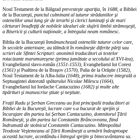
Noul Testament de la Bălgrad
prevesteşte apariţia, în 1688, a
Bibliei
de la Bucureşti
, punctul culminant al tuturor strădaniilor şi
ostenelilor unui lung şir de ierarhi şi clerici luminaţi şi de mari
cărturari însufleţiţi de nobilele idealuri ale slujirii limbii strămoşeşti,
a Bisericii şi culturii naţionale, a întregului neam românesc.
Biblia de la Bucureşti
înmănunchează ostenelile tuturor celor care,
în secolele anterioare, au tălmăcit în româneşte diferite părţi sau
scrieri ale Sfintei Scripturi: anonimii traducători ai textelor
rotacizante maramureşene (prima jumătate a secolului al XVI-lea),
Evangheliarul slavo-român
(1551-1553),
Evangheliarul lui Coresi
(1561) şi
Psaltirea de la Braşov
(1570),
Palia de la Orăştie
(1582),
Noul Testament de la Alba-Iulia
(1648), prima traducere integrală a
Septuagintei
datorată spătarului Nicolae Milescu (1664),
Evangheliarul lui Iordache Cantacuzino
(1682) şi multe alte
tipărituri şi manuscrise ştiute şi neştiute.
Fraţii Radu şi Şerban Greceanu au fost principalii traducători ai
Bibliei de la Bucureşti, lucrare care s-a bucurat de sprijin şi
încurajare din partea lui Şerban Cantacuzino, domnitorul Ţării
Româneşti, şi din partea lui Constantin Brâncoveanu, fiind
îndrumată de stolnicul Constantin Cantacuzino. Mitropolitul
Teodosie Veştemeanu al Ţării Româneşti a urmărit îndeaproape
această lucrare, acordându-i întregul sprijin şi binecuvântarea sa.