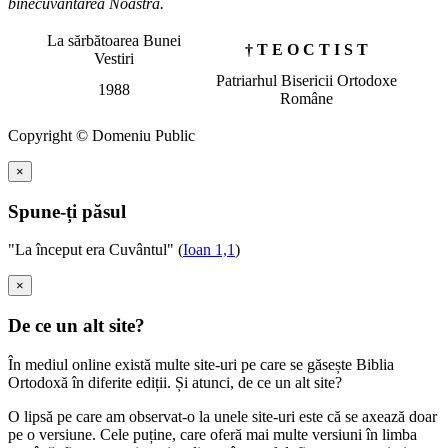
binecuvântarea Noastră.
La sărbătoarea Bunei
† T E O C T I S T
Vestiri
Patriarhul Bisericii Ortodoxe
1988
Române
Copyright © Domeniu Public
×
Spune-ți păsul
"La început era Cuvântul" (
Ioan 1,1
)
×
De ce un alt site?
În mediul online există multe site-uri pe care se găsește Biblia
Ortodoxă în diferite ediții. Și atunci, de ce un alt site?
O lipsă pe care am observat-o la unele site-uri este că se axează doar
pe o versiune. Cele puține, care oferă mai multe versiuni în limba