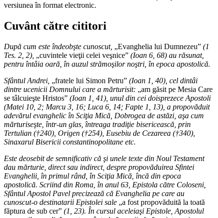
versiunea în format electronic.
Cuvânt către cititori
După cum este îndeobşte cunoscut,
„Evanghelia lui Dumnezeu”
(1
Tes. 2, 2),
„cuvintele vieţii celei veşnice”
(Ioan 6, 68) au răsunat,
pentru întâia oară, în auzul strămoşilor noştri, în epoca apostolică.
Sfântul Andrei,
„fratele lui Simon Petru”
(Ioan 1, 40), cel dintâi
dintre ucenicii Domnului care a mărturisit:
„am găsit pe Mesia Care
se tâlcuieşte Hristos”
(Ioan 1, 41), unul din cei doisprezece Apostoli
(Matei 10, 2; Marcu 3, 16; Luca 6, 14; Fapte 1, 13), a propovăduit
adevărul evanghelic în Sciţia Mică, Dobrogea de astăzi, aşa cum
mărturiseşte, într-un glas, întreaga tradiţie bisericească, prin
Tertulian (†240), Origen (†254), Eusebiu de Cezareea (†340),
Sinaxarul Bisericii constantinopolitane etc.
Este deosebit de semnificativ că şi unele texte din Noul Testament
dau mărturie, direct sau indirect, despre propovăduirea Sfintei
Evanghelii, în primul rând, în Sciţia Mică, încă din epoca
apostolică. Scriind din Roma, în anul 63, Epistola către Coloseni,
Sfântul Apostol Pavel precizează că Evanghelia pe care au
cunoscut-o destinatarii Epistolei sale
„a fost propovăduită la toată
făptura de sub cer”
(1, 23). În cursul aceleiaşi Epistole, Apostolul