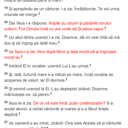
treacă de cealaltă parte a mării.
19
Şi apropiindu-se un cărturar, i-a zis: Învăţătorule, Te voi urma
†
oriunde vei merge.
20
Dar Iisus i-a răspuns:
Vulpile au vizuini şi păsările cerului
†
cuiburi; Fiul Omului însă nu are unde să-Şi plece capul.
21
Un altul dintre ucenici I-a zis: Doamne, dă-mi voie întâi să mă
†
duc şi să îngrop pe tatăl meu.
22
Iar Iisus i-a zis: Vino după Mine şi lasă morţii să-şi îngroape
†
morţii lor.
23
†
Intrând El în corabie, ucenicii Lui L-au urmat.
24
Şi, iată, furtună mare s-a ridicat pe mare, încât corabia se
†
acoperea de valuri; iar El dormea.
25
Şi venind ucenicii la El, L-au deşteptat zicând: Doamne,
†
mântuieşte-ne, că pierim.
26
Iisus le-a zis:
De ce vă este frică, puţin credincioşilor?
S-a
sculat atunci, a certat vânturile şi marea şi s-a făcut linişte
†
deplină.
27
Iar oamenii s-au mirat, zicând: Cine este Acesta că şi vânturile
†