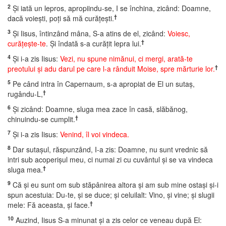
2
Şi iată un lepros, apropiindu-se, I se închina, zicând: Doamne,
†
dacă voieşti, poţi să mă curăţeşti.
3
Şi Iisus, întinzând mâna, S-a atins de el, zicând:
Voiesc,
†
curăţeşte-te
. Şi îndată s-a curăţit lepra lui.
4
Şi i-a zis Iisus:
Vezi, nu spune nimănui, ci mergi, arată-te
†
preotului şi adu darul pe care l-a rânduit Moise, spre mărturie lor.
5
Pe când intra în Capernaum, s-a apropiat de El un sutaş,
†
rugându-L,
6
Şi zicând: Doamne, sluga mea zace în casă, slăbănog,
†
chinuindu-se cumplit.
7
Şi i-a zis Iisus:
Venind, îl voi vindeca.
8
Dar sutaşul, răspunzând, I-a zis: Doamne, nu sunt vrednic să
intri sub acoperişul meu, ci numai zi cu cuvântul şi se va vindeca
†
sluga mea.
9
Că şi eu sunt om sub stăpânirea altora şi am sub mine ostaşi şi-i
spun acestuia: Du-te, şi se duce; şi celuilalt: Vino, şi vine; şi slugii
†
mele: Fă aceasta, şi face.
10
Auzind, Iisus S-a minunat şi a zis celor ce veneau după El: