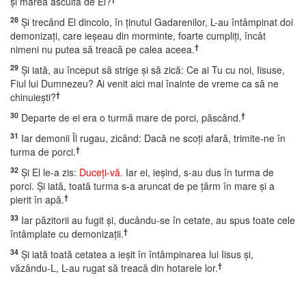
şi marea ascultă de El?
28
Şi trecând El dincolo, în ţinutul Gadarenilor, L-au întâmpinat doi
demonizaţi, care ieşeau din morminte, foarte cumpliţi, încât
†
nimeni nu putea să treacă pe calea aceea.
29
Şi iată, au început să strige şi să zică: Ce ai Tu cu noi, Iisuse,
Fiul lui Dumnezeu? Ai venit aici mai înainte de vreme ca să ne
†
chinuieşti?
30
†
Departe de ei era o turmă mare de porci, păscând.
31
Iar demonii Îl rugau, zicând: Dacă ne scoţi afară, trimite-ne în
†
turma de porci.
32
Şi El le-a zis:
Duceţi-vă.
Iar ei, ieşind, s-au dus în turma de
porci. Şi iată, toată turma s-a aruncat de pe ţărm în mare şi a
†
pierit în apă.
33
Iar păzitorii au fugit şi, ducându-se în cetate, au spus toate cele
†
întâmplate cu demonizaţii.
34
Şi iată toată cetatea a ieşit în întâmpinarea lui Iisus şi,
†
văzându-L, L-au rugat să treacă din hotarele lor.