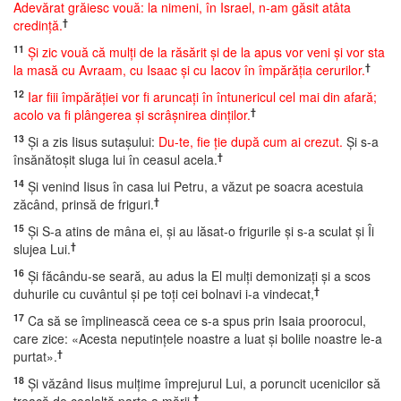
Adevărat grăiesc vouă: la nimeni, în Israel, n-am găsit atâta
†
credinţă.
11
Şi zic vouă că mulţi de la răsărit şi de la apus vor veni şi vor sta
†
la masă cu Avraam, cu Isaac şi cu Iacov în împărăţia cerurilor.
12
Iar fiii împărăţiei vor fi aruncaţi în întunericul cel mai din afară;
†
acolo va fi plângerea şi scrâşnirea dinţilor.
13
Şi a zis Iisus sutaşului:
Du-te, fie ţie după cum ai crezut.
Şi s-a
†
însănătoşit sluga lui în ceasul acela.
14
Şi venind Iisus în casa lui Petru, a văzut pe soacra acestuia
†
zăcând, prinsă de friguri.
15
Şi S-a atins de mâna ei, şi au lăsat-o frigurile şi s-a sculat şi Îi
†
slujea Lui.
16
Şi făcându-se seară, au adus la El mulţi demonizaţi şi a scos
†
duhurile cu cuvântul şi pe toţi cei bolnavi i-a vindecat,
17
Ca să se împlinească ceea ce s-a spus prin Isaia proorocul,
care zice: «Acesta neputinţele noastre a luat şi bolile noastre le-a
†
purtat».
18
Şi văzând Iisus mulţime împrejurul Lui, a poruncit ucenicilor să
†