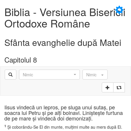
×
Biblia - Versiunea Bisericii
Ortodoxe Române
Sfânta evanghelie după Matei
D
Capitolul 8
Nimic
Nimic
D
Iisus vindecă un lepros, pe sluga unui sutaş, pe
soacra lui Petru şi pe alţi bolnavi. Linişteşte furtuna
de pe mare şi vindecă doi demonizaţi.
1
Şi coborându-Se El din munte, mulţimi multe au mers după El.