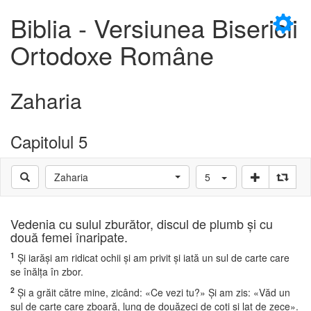
×
Biblia - Versiunea Bisericii
Ortodoxe Române
Zaharia
D
Capitolul 5
Zaharia
5
D
Vedenia cu sulul zburător, discul de plumb şi cu
două femei înaripate.
1
Şi iarăşi am ridicat ochii şi am privit şi iată un sul de carte care
se înălţa în zbor.
2
Şi a grăit către mine, zicând: «Ce vezi tu?» Şi am zis: «Văd un
sul de carte care zboară, lung de douăzeci de coţi şi lat de zece».