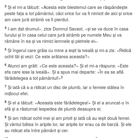
3
Şi el mi-a tâlcuit: «Acesta este blestemul care se răspândeşte
peste faţa a tot pământul, căci orice fur va fi nimicit de aici şi orice
am care jură strâmb va fi pierdut.
4
I-am dat drumul», zice Domnul Savaot, «şi se va duce în casa
furului şi în casa celui care jură strâmb pe numele Meu şi va
rămâne în ea şi va nimici lemnele şi pietrele ei».
5
Şi îngerul care grăia cu mine a ieşit la iveală şi mi-a zis: «Ridică
ochii tăi şi vezi: Ce este arătarea aceasta?»
6
Atunci am grăit: «Ce este aceasta?» Şi el mi-a răspuns: «Este
efa care iese la iveală». Şi a spus mai departe: «În ea se află
†
fărădelegea a tot pământul!»
7
Şi iată că s-a ridicat un disc de plumb, iar o femeie stătea în
mijlocul efei.
8
Şi el a tâlcuit: «Aceasta este fărădelegea!» Şi el a aruncat-o în
efă şi a răsturnat lespedea de plumb deasupra ei.
9
Şi am ridicat ochii mei şi am privit şi iată că au ieşit două femei.
Şi vântul bătea în aripile lor, iar aripile lor erau ca de barză. Şi ele
au ridicat efa între pământ şi cer.