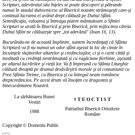
Scripturi, adevăratul său înţeles se poate descoperi şi pătrunde
numai în staulul duhovnicesc al Bisericii noastre strămoşeşti care-şi
continuă lucrarea ei având drept călăuză pe Duhul Sfânt.
Semnificaţia, valoarea şi întreaga putere mântuitoare a Sfintei
Scripturi se arată în Biserică şi prin Biserică, prin mijlocirea căreia
Duhul Sfânt ne călăuzeşte spre
„tot adevărul”
(Ioan 16, 13).
Bucurându-ne de această împlinire, suntem încredinţaţi că Sfânta
Scriptură va fi nu numai un odor sfânt aşezat la loc de cinste în
locuinţele slujitorilor altarelor şi credincioşilor, ci şi o carte citită şi
meditată cu credinţă nestrămutată şi cu rugăciune fierbinte, aşezată
pe altarul lucrărilor şi vieţii lor. Va fi împreună cu Sfânta Liturghie
călăuză dreaptă pe drumul desăvârşirii morale şi al comuniunii cu
Prea Sfânta Treime, cu Biserica şi cu întregul neam românesc
dreptcredincios. Pe acest drum vă însoţim cu dragostea şi
binecuvântarea Noastră.
La sărbătoarea Bunei
† T E O C T I S T
Vestiri
Patriarhul Bisericii Ortodoxe
1988
Române
Copyright © Domeniu Public