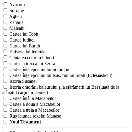
Avacum
Sofonie
Agheu
Zaharia
Maleahi
Cartea lui Tobit
Cartea Iuditei
Cartea lui Baruh
Epistola lui Ieremia
Cântarea celor trei tineri
Cartea a treia a lui Ezdra
Cartea înţelepciunii lui Solomon
Cartea înţelepciunii lui Isus, fiul lui Sirah (Eclesiasticul)
Istoria Susanei
Istoria omorârii balaurului şi a sfărâmării lui Bel (luată de la
sfârşitul cărţii lui Daniel)
Cartea întâi a Macabeilor
Cartea a doua a Macabeilor
Cartea a treia a Macabeilor
Rugăciunea regelui Manase
Noul Testament