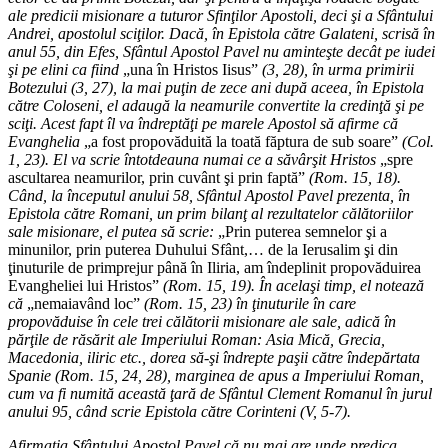
ale predicii misionare a tuturor Sfinţilor Apostoli, deci şi a Sfântului
Andrei, apostolul sciţilor. Dacă, în Epistola către Galateni, scrisă în
anul 55, din Efes, Sfântul Apostol Pavel nu aminteşte decât pe iudei
şi pe elini ca fiind
„una în Hristos Iisus”
(3, 28), în urma primirii
Botezului (3, 27), la mai puţin de zece ani după aceea, în Epistola
către Coloseni, el adaugă la neamurile convertite la credinţă şi pe
sciţi. Acest fapt îl va îndreptăţi pe marele Apostol să afirme că
Evanghelia
„a fost propovăduită la toată făptura de sub soare”
(Col.
1, 23). El va scrie întotdeauna numai ce a săvârşit Hristos
„spre
ascultarea neamurilor, prin cuvânt şi prin faptă”
(Rom. 15, 18).
Când, la începutul anului 58, Sfântul Apostol Pavel prezenta, în
Epistola către Romani, un prim bilanţ al rezultatelor călătoriilor
sale misionare, el putea să scrie:
„Prin puterea semnelor şi a
minunilor, prin puterea Duhului Sfânt,… de la Ierusalim şi din
ţinuturile de primprejur până în Iliria, am îndeplinit propovăduirea
Evangheliei lui Hristos”
(Rom. 15, 19). În acelaşi timp, el notează
că
„nemaiavând loc”
(Rom. 15, 23) în ţinuturile în care
propovăduise în cele trei călătorii misionare ale sale, adică în
părţile de răsărit ale Imperiului Roman: Asia Mică, Grecia,
Macedonia, iliric etc., dorea să-şi îndrepte paşii către îndepărtata
Spanie (Rom. 15, 24, 28), marginea de apus a Imperiului Roman,
cum va fi numită această ţară de Sfântul Clement Romanul în jurul
anului 95, când scrie Epistola către Corinteni (V, 5-7).
Afirmaţia Sfântului Apostol Pavel că nu mai are unde predica