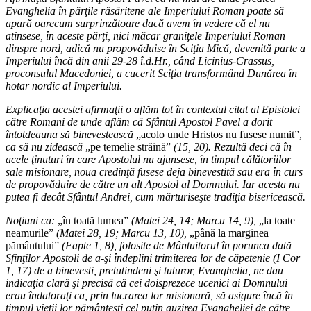
Evanghelia în părţile răsăritene ale Imperiului Roman poate să
apară oarecum surprinzătoare dacă avem în vedere că el nu
atinsese, în aceste părţi, nici măcar graniţele Imperiului Roman
dinspre nord, adică nu propovăduise în Sciţia Mică, devenită parte a
Imperiului încă din anii 29-28 î.d.Hr., când Licinius-Crassus,
proconsulul Macedoniei, a cucerit Sciţia transformând Dunărea în
hotar nordic al Imperiului.
Explicaţia acestei afirmaţii o aflăm tot în contextul citat al Epistolei
către Romani de unde aflăm că Sfântul Apostol Pavel a dorit
întotdeauna să binevestească
„acolo unde Hristos nu fusese numit”,
ca să nu zidească
„pe temelie străină”
(15, 20). Rezultă deci că în
acele ţinuturi în care Apostolul nu ajunsese, în timpul călătoriilor
sale misionare, noua credinţă fusese deja binevestită sau era în curs
de propovăduire de către un alt Apostol al Domnului. Iar acesta nu
putea fi decât Sfântul Andrei, cum mărturiseşte tradiţia bisericească.
Noţiuni ca:
„în toată lumea”
(Matei 24, 14; Marcu 14, 9),
„la toate
neamurile”
(Matei 28, 19; Marcu 13, 10),
„până la marginea
pământului”
(Fapte 1, 8), folosite de Mântuitorul în porunca dată
Sfinţilor Apostoli de a-şi îndeplini trimiterea lor de căpetenie (I Cor
1, 17) de a binevesti, pretutindeni şi tuturor, Evanghelia, ne dau
indicaţia clară şi precisă că cei doisprezece ucenici ai Domnului
erau îndatoraţi ca, prin lucrarea lor misionară, să asigure încă în
timpul vieţii lor pământeşti cel puţin auzirea Evangheliei de către