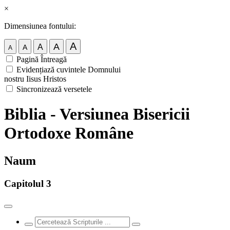
×
Dimensiunea fontului:
A
A
A
A
A
Pagină Întreagă
Evidențiază cuvintele Domnului
nostru Iisus Hristos
Sincronizează versetele
Biblia - Versiunea Bisericii
Ortodoxe Române
Naum
Capitolul 3