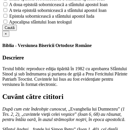
A doua epistolă sobornicească a sfântului apostol Ioan
A treia epistolă sobornicească a sfântului apostol Ioan
Epistola sobornicească a sfântului apostol Iuda
Apocalipsa sfântului Ioan teologul
Caută
×
Biblia - Versiunea Bisericii Ortodoxe Române
Descriere
Textul biblic reproduce ediţia tipărită în 1982 cu aprobarea Sfântului
Sinod şi sub îndrumarea şi purtarea de grijă a Prea Fericitului Părinte
Patriarh Teoctist. Cuvintele lui Isus au fost evidenţiate pentru
versiunea în format electronic.
Cuvânt către cititori
După cum este îndeobşte cunoscut,
„Evanghelia lui Dumnezeu”
(1
Tes. 2, 2),
„cuvintele vieţii celei veşnice”
(Ioan 6, 68) au răsunat,
pentru întâia oară, în auzul strămoşilor noştri, în epoca apostolică.
Sfântul Andrei,
„fratele lui Simon Petru”
(Ioan 1, 40), cel dintâi