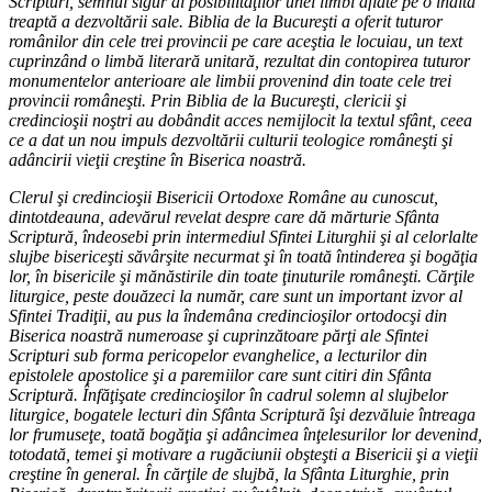
Scripturi, semnul sigur al posibilităţilor unei limbi aflate pe o înaltă
treaptă a dezvoltării sale. Biblia de la Bucureşti a oferit tuturor
românilor din cele trei provincii pe care aceştia le locuiau, un text
cuprinzând o limbă literară unitară, rezultat din contopirea tuturor
monumentelor anterioare ale limbii provenind din toate cele trei
provincii româneşti. Prin Biblia de la Bucureşti, clericii şi
credincioşii noştri au dobândit acces nemijlocit la textul sfânt, ceea
ce a dat un nou impuls dezvoltării culturii teologice româneşti şi
adâncirii vieţii creştine în Biserica noastră.
Clerul şi credincioşii Bisericii Ortodoxe Române au cunoscut,
dintotdeauna, adevărul revelat despre care dă mărturie Sfânta
Scriptură, îndeosebi prin intermediul Sfintei Liturghii şi al celorlalte
slujbe bisericeşti săvârşite necurmat şi în toată întinderea şi bogăţia
lor, în bisericile şi mănăstirile din toate ţinuturile româneşti. Cărţile
liturgice, peste douăzeci la număr, care sunt un important izvor al
Sfintei Tradiţii, au pus la îndemâna credincioşilor ortodocşi din
Biserica noastră numeroase şi cuprinzătoare părţi ale Sfintei
Scripturi sub forma pericopelor evanghelice, a lecturilor din
epistolele apostolice şi a paremiilor care sunt citiri din Sfânta
Scriptură. Înfăţişate credincioşilor în cadrul solemn al slujbelor
liturgice, bogatele lecturi din Sfânta Scriptură îşi dezvăluie întreaga
lor frumuseţe, toată bogăţia şi adâncimea înţelesurilor lor devenind,
totodată, temei şi motivare a rugăciunii obşteşti a Bisericii şi a vieţii
creştine în general. În cărţile de slujbă, la Sfânta Liturghie, prin