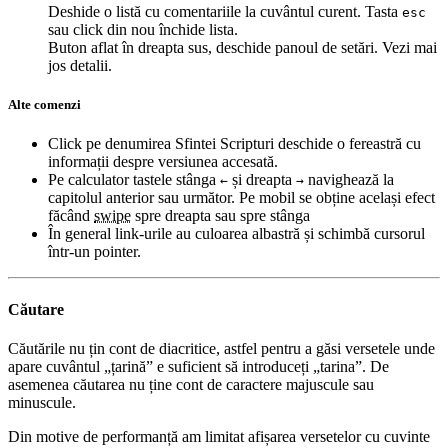
Deshide o listă cu comentariile la cuvântul curent. Tasta
esc
sau click din nou închide lista.
Buton aflat în dreapta sus, deschide panoul de setări. Vezi mai
jos detalii.
Alte comenzi
Click pe denumirea Sfintei Scripturi deschide o fereastră cu
informații despre versiunea accesată.
Pe calculator tastele stânga
și dreapta
navighează la
←
→
capitolul anterior sau următor. Pe mobil se obține același efect
făcând
swipe
spre dreapta sau spre stânga
În general link-urile au culoarea albastră și schimbă cursorul
într-un pointer.
Căutare
Căutările nu țin cont de diacritice, astfel pentru a găsi versetele unde
apare cuvântul „țarină” e suficient să introduceți „tarina”. De
asemenea căutarea nu ține cont de caractere majuscule sau
minuscule.
Din motive de performanță am limitat afișarea versetelor cu cuvinte