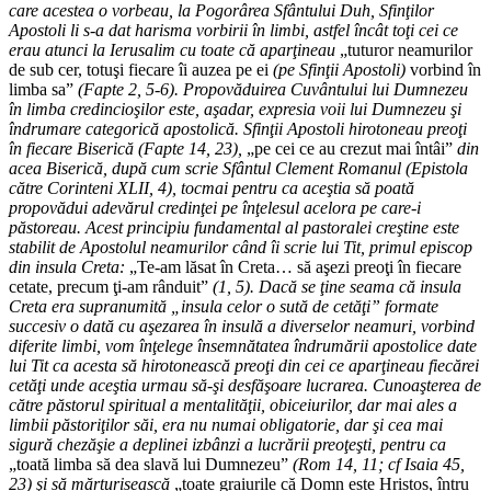
care acestea o vorbeau, la Pogorârea Sfântului Duh, Sfinţilor
Apostoli li s-a dat harisma vorbirii în limbi, astfel încât toţi cei ce
erau atunci la Ierusalim cu toate că aparţineau
„tuturor neamurilor
de sub cer, totuşi fiecare îi auzea pe ei
(pe Sfinţii Apostoli)
vorbind în
limba sa”
(Fapte 2, 5-6). Propovăduirea Cuvântului lui Dumnezeu
în limba credincioşilor este, aşadar, expresia voii lui Dumnezeu şi
îndrumare categorică apostolică. Sfinţii Apostoli hirotoneau preoţi
în fiecare Biserică (Fapte 14, 23),
„pe cei ce au crezut mai întâi”
din
acea Biserică, după cum scrie Sfântul Clement Romanul (Epistola
către Corinteni XLII, 4), tocmai pentru ca aceştia să poată
propovădui adevărul credinţei pe înţelesul acelora pe care-i
păstoreau. Acest principiu fundamental al pastoralei creştine este
stabilit de Apostolul neamurilor când îi scrie lui Tit, primul episcop
din insula Creta:
„Te-am lăsat în Creta… să aşezi preoţi în fiecare
cetate, precum ţi-am rânduit”
(1, 5). Dacă se ţine seama că insula
Creta era supranumită „insula celor o sută de cetăţi” formate
succesiv o dată cu aşezarea în insulă a diverselor neamuri, vorbind
diferite limbi, vom înţelege însemnătatea îndrumării apostolice date
lui Tit ca acesta să hirotonească preoţi din cei ce aparţineau fiecărei
cetăţi unde aceştia urmau să-şi desfăşoare lucrarea. Cunoaşterea de
către păstorul spiritual a mentalităţii, obiceiurilor, dar mai ales a
limbii păstoriţilor săi, era nu numai obligatorie, dar şi cea mai
sigură chezăşie a deplinei izbânzi a lucrării preoţeşti, pentru ca
„toată limba să dea slavă lui Dumnezeu”
(Rom 14, 11; cf Isaia 45,
23) şi să mărturisească
„toate graiurile că Domn este Hristos, întru