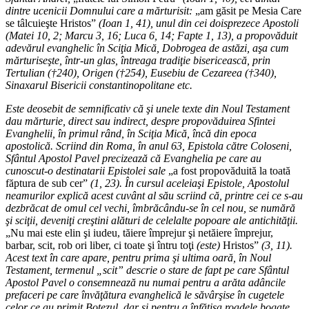
dintre ucenicii Domnului care a mărturisit:
„am găsit pe Mesia Care
se tâlcuieşte Hristos”
(Ioan 1, 41), unul din cei doisprezece Apostoli
(Matei 10, 2; Marcu 3, 16; Luca 6, 14; Fapte 1, 13), a propovăduit
adevărul evanghelic în Sciţia Mică, Dobrogea de astăzi, aşa cum
mărturiseşte, într-un glas, întreaga tradiţie bisericească, prin
Tertulian (†240), Origen (†254), Eusebiu de Cezareea (†340),
Sinaxarul Bisericii constantinopolitane etc.
Este deosebit de semnificativ că şi unele texte din Noul Testament
dau mărturie, direct sau indirect, despre propovăduirea Sfintei
Evanghelii, în primul rând, în Sciţia Mică, încă din epoca
apostolică. Scriind din Roma, în anul 63, Epistola către Coloseni,
Sfântul Apostol Pavel precizează că Evanghelia pe care au
cunoscut-o destinatarii Epistolei sale
„a fost propovăduită la toată
făptura de sub cer”
(1, 23). În cursul aceleiaşi Epistole, Apostolul
neamurilor explică acest cuvânt al său scriind că, printre cei ce s-au
dezbrăcat de omul cel vechi, îmbrăcându-se în cel nou, se numără
şi sciţii, deveniţi creştini alături de celelalte popoare ale antichităţii.
„Nu mai este elin şi iudeu, tăiere împrejur şi netăiere împrejur,
barbar, scit, rob ori liber, ci toate şi întru toţi
(este)
Hristos”
(3, 11).
Acest text în care apare, pentru prima şi ultima oară, în Noul
Testament, termenul „scit” descrie o stare de fapt pe care Sfântul
Apostol Pavel o consemnează nu numai pentru a arăta adâncile
prefaceri pe care învăţătura evanghelică le săvârşise în cugetele
celor ce au primit Botezul, dar şi pentru a înfăţişa roadele bogate