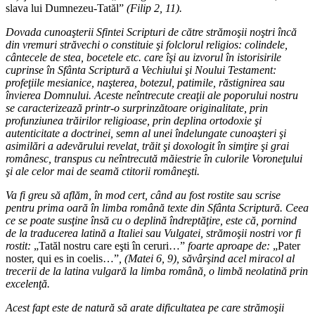
slava lui Dumnezeu-Tatăl”
(Filip 2, 11).
Dovada cunoaşterii Sfintei Scripturi de către strămoşii noştri încă
din vremuri străvechi o constituie şi folclorul religios: colindele,
cântecele de stea, bocetele etc. care îşi au izvorul în istorisirile
cuprinse în Sfânta Scriptură a Vechiului şi Noului Testament:
profeţiile mesianice, naşterea, botezul, patimile, răstignirea sau
învierea Domnului. Aceste neîntrecute creaţii ale poporului nostru
se caracterizează printr-o surprinzătoare originalitate, prin
profunziunea trăirilor religioase, prin deplina ortodoxie şi
autenticitate a doctrinei, semn al unei îndelungate cunoaşteri şi
asimilări a adevărului revelat, trăit şi doxologit în simţire şi grai
românesc, transpus cu neîntrecută măiestrie în culorile Voroneţului
şi ale celor mai de seamă ctitorii româneşti.
Va fi greu să aflăm, în mod cert, când au fost rostite sau scrise
pentru prima oară în limba română texte din Sfânta Scriptură. Ceea
ce se poate susţine însă cu o deplină îndreptăţire, este că, pornind
de la traducerea latină a Italiei sau Vulgatei, strămoşii nostri vor fi
rostit:
„Tatăl nostru care eşti în ceruri…”
foarte aproape de:
„Pater
noster, qui es in coelis…”
, (Matei 6, 9), săvârşind acel miracol al
trecerii de la latina vulgară la limba română, o limbă neolatină prin
excelenţă.
Acest fapt este de natură să arate dificultatea pe care strămoşii