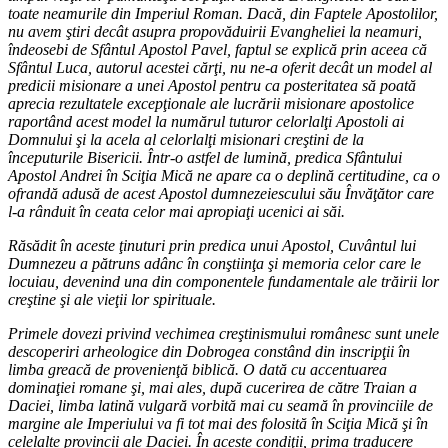
toate neamurile din Imperiul Roman. Dacă, din Faptele Apostolilor,
nu avem ştiri decât asupra propovăduirii Evangheliei la neamuri,
îndeosebi de Sfântul Apostol Pavel, faptul se explică prin aceea că
Sfântul Luca, autorul acestei cărţi, nu ne-a oferit decât un model al
predicii misionare a unei Apostol pentru ca posteritatea să poată
aprecia rezultatele excepţionale ale lucrării misionare apostolice
raportând acest model la numărul tuturor celorlalţi Apostoli ai
Domnului şi la acela al celorlalţi misionari creştini de la
începuturile Bisericii. Într-o astfel de lumină, predica Sfântului
Apostol Andrei în Sciţia Mică ne apare ca o deplină certitudine, ca o
ofrandă adusă de acest Apostol dumnezeiescului său Învăţător care
l-a rânduit în ceata celor mai apropiaţi ucenici ai săi.
Răsădit în aceste ţinuturi prin predica unui Apostol, Cuvântul lui
Dumnezeu a pătruns adânc în conştiinţa şi memoria celor care le
locuiau, devenind una din componentele fundamentale ale trăirii lor
creştine şi ale vieţii lor spirituale.
Primele dovezi privind vechimea creştinismului românesc sunt unele
descoperiri arheologice din Dobrogea constând din inscripţii în
limba greacă de provenienţă biblică. O dată cu accentuarea
dominaţiei romane şi, mai ales, după cucerirea de către Traian a
Daciei, limba latină vulgară vorbită mai cu seamă în provinciile de
margine ale Imperiului va fi tot mai des folosită în Sciţia Mică şi în
celelalte provincii ale Daciei. În aceste condiţii, prima traducere