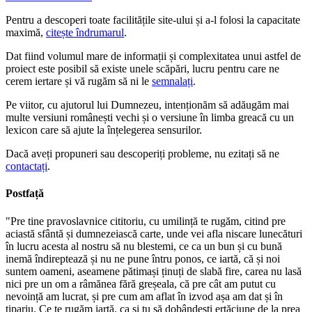
Pentru a descoperi toate facilitățile site-ului și a-l folosi la capacitate
maximă,
citește îndrumarul
.
Dat fiind volumul mare de informații și complexitatea unui astfel de
proiect este posibil să existe unele scăpări, lucru pentru care ne
cerem iertare și vă rugăm să ni le
semnalați
.
Pe viitor, cu ajutorul lui Dumnezeu, intenționăm să adăugăm mai
multe versiuni românești vechi și o versiune în limba greacă cu un
lexicon care să ajute la înțelegerea sensurilor.
Dacă aveți propuneri sau descoperiți probleme, nu ezitați să ne
contactați
.
Postfață
"Pre tine pravoslavnice cititoriu, cu umilință te rugăm, citind pre
aciastă sfântă și dumnezeiască carte, unde vei afla niscare lunecături
în lucru acesta al nostru să nu blestemi, ce ca un bun și cu bună
inemă îndireptează și nu ne pune întru ponos, ce iartă, că și noi
suntem oameni, aseamene pătimași ținuți de slabă fire, carea nu lasă
nici pre un om a râmănea fără greșeala, că pre cât am putut cu
nevoință am lucrat, și pre cum am aflat în izvod așa am dat și în
tipariu. Ce te rugăm iartă, ca și tu să dobândești ertăciune de la prea