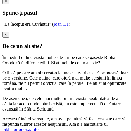
×
Spune-ți păsul
"La început era Cuvântul" (
Ioan 1,1
)
×
De ce un alt site?
În mediul online există multe site-uri pe care se găsește Biblia
Ortodoxă în diferite ediții. Și atunci, de ce un alt site?
O lipsă pe care am observat-o la unele site-uri este că se axează doar
pe o versiune. Cele puține, care oferă mai multe versiuni în limba
română, fie nu permit o vizualizare în paralel, fie nu sunt optimizate
pentru mobil.
De asemenea, de cele mai multe ori, nu există posibilitatea de a
căuta iar acolo unde totuși există, nu este implementată o căutare
avansată în Sfânta Scriptură.
Acestea fiind observațiile, am avut pe inimă să fac acest site care să
răspundă tuturor acestor neajunsuri. Așa s-a născut site-ul
biblia.ortodoxa.info