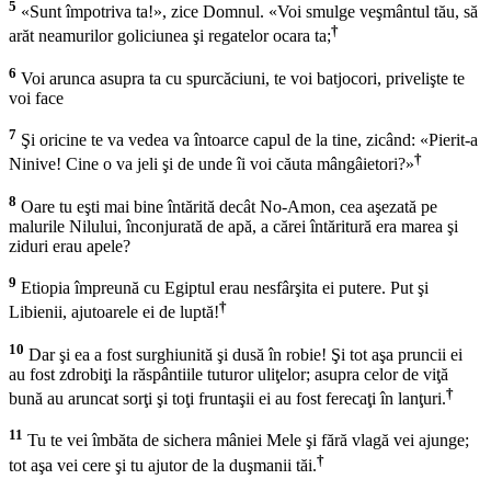
5
«Sunt împotriva ta!», zice Domnul. «Voi smulge veşmântul tău, să
†
arăt neamurilor goliciunea şi regatelor ocara ta;
6
Voi arunca asupra ta cu spurcăciuni, te voi batjocori, privelişte te
voi face
7
Şi oricine te va vedea va întoarce capul de la tine, zicând: «Pierit-a
†
Ninive! Cine o va jeli şi de unde îi voi căuta mângâietori?»
8
Oare tu eşti mai bine întărită decât No-Amon, cea aşezată pe
malurile Nilului, înconjurată de apă, a cărei întăritură era marea şi
ziduri erau apele?
9
Etiopia împreună cu Egiptul erau nesfârşita ei putere. Put şi
†
Libienii, ajutoarele ei de luptă!
10
Dar şi ea a fost surghiunită şi dusă în robie! Şi tot aşa pruncii ei
au fost zdrobiţi la răspântiile tuturor uliţelor; asupra celor de viţă
†
bună au aruncat sorţi şi toţi fruntaşii ei au fost ferecaţi în lanţuri.
11
Tu te vei îmbăta de sichera mâniei Mele şi fără vlagă vei ajunge;
†
tot aşa vei cere şi tu ajutor de la duşmanii tăi.