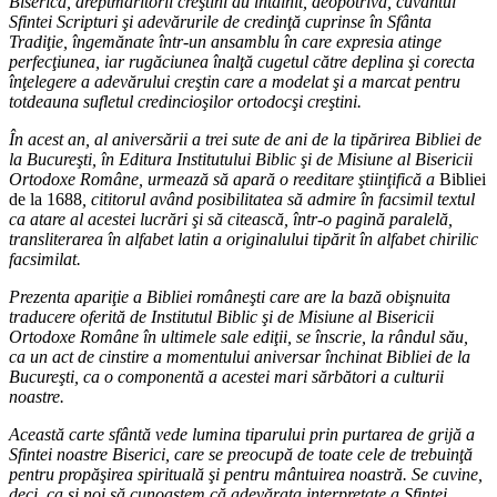
Biserică, dreptmăritorii creştini au întâlnit, deopotrivă, cuvântul
Sfintei Scripturi şi adevărurile de credinţă cuprinse în Sfânta
Tradiţie, îngemănate într-un ansamblu în care expresia atinge
perfecţiunea, iar rugăciunea înalţă cugetul către deplina şi corecta
înţelegere a adevărului creştin care a modelat şi a marcat pentru
totdeauna sufletul credincioşilor ortodocşi creştini.
În acest an, al aniversării a trei sute de ani de la tipărirea Bibliei de
la Bucureşti, în Editura Institutului Biblic şi de Misiune al Bisericii
Ortodoxe Române, urmează să apară o reeditare ştiinţifică a
Bibliei
de la 1688
, cititorul având posibilitatea să admire în facsimil textul
ca atare al acestei lucrări şi să citească, într-o pagină paralelă,
transliterarea în alfabet latin a originalului tipărit în alfabet chirilic
facsimilat.
Prezenta apariţie a Bibliei româneşti care are la bază obişnuita
traducere oferită de Institutul Biblic şi de Misiune al Bisericii
Ortodoxe Române în ultimele sale ediţii, se înscrie, la rândul său,
ca un act de cinstire a momentului aniversar închinat Bibliei de la
Bucureşti, ca o componentă a acestei mari sărbători a culturii
noastre.
Această carte sfântă vede lumina tiparului prin purtarea de grijă a
Sfintei noastre Biserici, care se preocupă de toate cele de trebuinţă
pentru propăşirea spirituală şi pentru mântuirea noastră. Se cuvine,
deci, ca şi noi să cunoaştem că adevărata interpretate a Sfintei