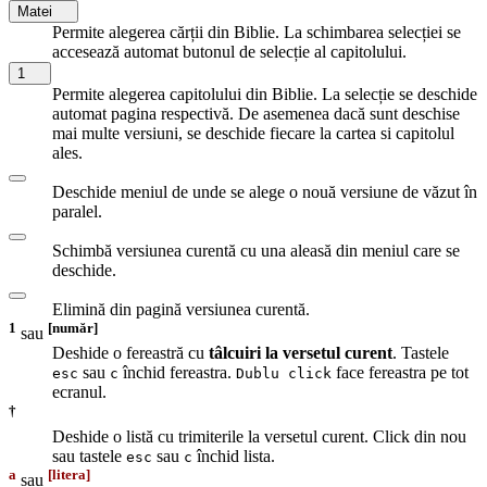
Matei
Permite alegerea cărții din Biblie. La schimbarea selecției se
accesează automat butonul de selecție al capitolului.
1
Permite alegerea capitolului din Biblie. La selecție se deschide
automat pagina respectivă. De asemenea dacă sunt deschise
mai multe versiuni, se deschide fiecare la cartea si capitolul
ales.
Deschide meniul de unde se alege o nouă versiune de văzut în
paralel.
Schimbă versiunea curentă cu una aleasă din meniul care se
deschide.
Elimină din pagină versiunea curentă.
1
[număr]
sau
Deshide o fereastră cu
tâlcuiri la versetul curent
. Tastele
sau
închid fereastra.
face fereastra pe tot
esc
c
Dublu click
ecranul.
†
Deshide o listă cu trimiterile la versetul curent. Click din nou
sau tastele
sau
închid lista.
esc
c
a
[litera]
sau