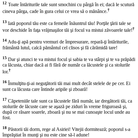
12
Toate întăriturile tale sunt smochini cu pârgă în ei; dacă le scutură
†
cineva pârga, cade în gura celui ce vrea să o mănânce.
13
Iată poporul tău este ca femeile înăuntrul tău! Porţile ţării tale se
†
vor deschide în faţa vrăjmaşilor tăi şi focul va mistui zăvoarele tale!
14
Adu-ţi apă pentru vremuri de împresurare, repară-ţi întăriturile,
frământă lutul, calcă pământul cel clisos şi fă cărămidă tare!
15
Dar şi atunci te va mistui focul şi sabia te va stârpi şi te va prăpădi
ca lăcusta, chiar dacă ai fi fără de număr ca lăcustele şi ca stolurile
†
lor.
16
Înmulţitu-ţi-ai neguţătorii tăi mai mult decât stelele de pe cer. Ei
sunt ca lăcusta care întinde aripile şi zboară!
17
Căpeteniile tale sunt ca lăcustele fără număr, iar dregătorii tăi, ca
stolurile de lăcuste care se aşază pe ziduri în vreme friguroasă şi,
după ce răsare soarele, zboară şi nu se mai cunoaşte locul unde au
fost.
18
Păstorii tăi dorm, rege al Asiriei! Vitejii dormitează; poporul s-a
împrăştiat în munţi şi nu este cine să-l adune!