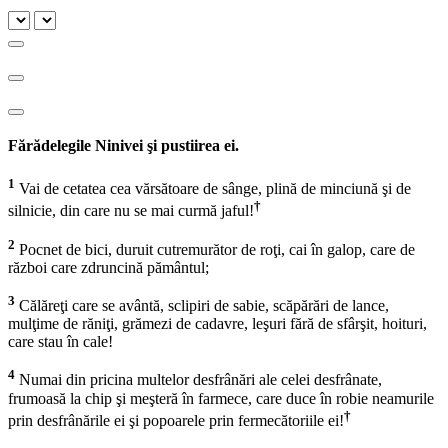
Fărădelegile Ninivei şi pustiirea ei.
1
Vai de cetatea cea vărsătoare de sânge, plină de minciună şi de
†
silnicie, din care nu se mai curmă jaful!
2
Pocnet de bici, duruit cutremurător de roţi, cai în galop, care de
război care zdruncină pământul;
3
Călăreţi care se avântă, sclipiri de sabie, scăpărări de lance,
mulţime de răniţi, grămezi de cadavre, leşuri fără de sfârşit, hoituri,
care stau în cale!
4
Numai din pricina multelor desfrânări ale celei desfrânate,
frumoasă la chip şi meşteră în farmece, care duce în robie neamurile
†
prin desfrânările ei şi popoarele prin fermecătoriile ei!