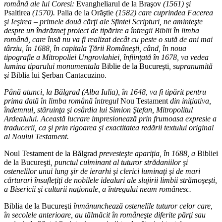
română ale lui Coresi:
Evangheliarul de la Braşov
(1561) şi
Psaltirea
(1570).
Palia de la Orăştie
(1582) care cuprindea Facerea
şi Ieşirea – primele două cărţi ale Sfintei Scripturi, ne aminteşte
despre un îndrăzneţ proiect de tipărire a întregii Biblii în limba
română, care însă nu va fi realizat decât cu peste o sută de ani mai
târziu, în 1688, în capitala Ţării Româneşti, când, în noua
tipografie a Mitropoliei Ungrovlahiei, înfiinţată în 1678, va vedea
lumina tiparului monumentala
Biblie de la Bucureşti
, supranumită
şi
Biblia lui Şerban Cantacuzino.
Până atunci, la Bălgrad (Alba Iulia), în 1648, va fi tipărit pentru
prima dată în limba română întregul
Nou Testament
din iniţiativa,
îndemnul, stăruinţa şi osârdia lui Simion Ştefan, Mitropolitul
Ardealului. Această lucrare impresionează prin frumoasa expresie a
traducerii, ca şi prin rigoarea şi exactitatea redării textului original
al Noului Testament.
Noul Testament de la Bălgrad
prevesteşte apariţia, în 1688, a
Bibliei
de la Bucureşti
, punctul culminant al tuturor strădaniilor şi
ostenelilor unui lung şir de ierarhi şi clerici luminaţi şi de mari
cărturari însufleţiţi de nobilele idealuri ale slujirii limbii strămoşeşti,
a Bisericii şi culturii naţionale, a întregului neam românesc.
Biblia de la Bucureşti
înmănunchează ostenelile tuturor celor care,
în secolele anterioare, au tălmăcit în româneşte diferite părţi sau