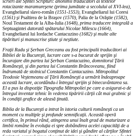
scrieri ale Sfintei Scripturi: anonimii traducători ai textelor
rotacizante maramureşene (prima jumătate a secolului al XVI-lea),
Evangheliarul slavo-român
(1551-1553),
Evangheliarul lui Coresi
(1561) şi
Psaltirea de la Braşov
(1570),
Palia de la Orăştie
(1582),
Noul Testament de la Alba-Iulia
(1648), prima traducere integrală a
Septuagintei
datorată spătarului Nicolae Milescu (1664),
Evangheliarul lui Iordache Cantacuzino
(1682) şi multe alte
tipărituri şi manuscrise ştiute şi neştiute.
Fraţii Radu şi Şerban Greceanu au fost principalii traducători ai
Bibliei de la Bucureşti, lucrare care s-a bucurat de sprijin şi
încurajare din partea lui Şerban Cantacuzino, domnitorul Ţării
Româneşti, şi din partea lui Constantin Brâncoveanu, fiind
îndrumată de stolnicul Constantin Cantacuzino. Mitropolitul
Teodosie Veştemeanu al Ţării Româneşti a urmărit îndeaproape
această lucrare, acordându-i întregul sprijin şi binecuvântarea sa.
El a pus la dispoziţie Tipografia Mitropoliei pe care a asigurat-o de
întregul inventar tehnic în vederea tipăririi cărţii cât mai grabnic şi
în condiţii grafice de aleasă ţinută.
Biblia de la Bucureşti a intrat în istoria culturii româneşti ca un
moment cu multiple şi profunde semnificaţii. Această operă
certifica, în primul rând, atingerea unui înalt grad de maturizare a
limbii române în evoluţia ei spre dobândirea acelei capacităţi de a
reda variatul şi bogatul conţinut de idei şi gândire al cărţilor Sfintei