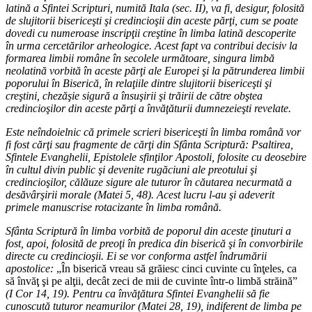
latină a Sfintei Scripturi, numită Itala (sec. II), va fi, desigur, folosită
de slujitorii bisericeşti şi credincioşii din aceste părţi, cum se poate
dovedi cu numeroase inscripţii creştine în limba latină descoperite
în urma cercetărilor arheologice. Acest fapt va contribui decisiv la
formarea limbii române în secolele următoare, singura limbă
neolatină vorbită în aceste părţi ale Europei şi la pătrunderea limbii
poporului în Biserică, în relaţiile dintre slujitorii bisericeşti şi
creştini, chezăşie sigură a însuşirii şi trăirii de către obştea
credincioşilor din aceste părţi a învăţăturii dumnezeieşti revelate.
Este neîndoielnic că primele scrieri bisericeşti în limba română vor
fi fost cărţi sau fragmente de cărţi din Sfânta Scriptură: Psaltirea,
Sfintele Evanghelii, Epistolele sfinţilor Apostoli, folosite cu deosebire
în cultul divin public şi devenite rugăciuni ale preotului şi
credincioşilor, călăuze sigure ale tuturor în căutarea necurmată a
desăvârşirii morale (Matei 5, 48). Acest lucru l-au şi adeverit
primele manuscrise rotacizante în limba română.
Sfânta Scriptură în limba vorbită de poporul din aceste ţinuturi a
fost, apoi, folosită de preoţi în predica din biserică şi în convorbirile
directe cu credincioşii. Ei se vor conforma astfel îndrumării
apostolice:
„În biserică vreau să grăiesc cinci cuvinte cu înţeles, ca
să învăţ şi pe alţii, decât zeci de mii de cuvinte într-o limbă străină”
(I Cor 14, 19). Pentru ca învăţătura Sfintei Evanghelii să fie
cunoscută tuturor neamurilor (Matei 28, 19), indiferent de limba pe