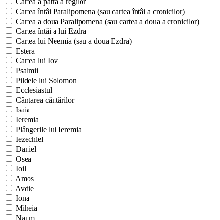
Cartea a patra a regilor
Cartea întâi Paralipomena (sau cartea întâi a cronicilor)
Cartea a doua Paralipomena (sau cartea a doua a cronicilor)
Cartea întâi a lui Ezdra
Cartea lui Neemia (sau a doua Ezdra)
Estera
Cartea lui Iov
Psalmii
Pildele lui Solomon
Ecclesiastul
Cântarea cântărilor
Isaia
Ieremia
Plângerile lui Ieremia
Iezechiel
Daniel
Osea
Ioil
Amos
Avdie
Iona
Miheia
Naum