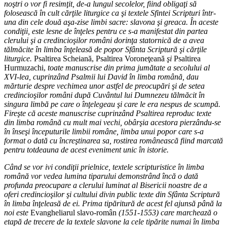
noştri o vor fi resimţit, de-a lungul secolelor, fiind obligaţi să
folosească în cult cărţile liturgice ca şi textele Sfintei Scripturi într-
una din cele două aşa-zise limbi sacre: slavona şi greaca. În aceste
condiţii, este lesne de înţeles pentru ce s-a manifestat din partea
clerului şi a credincioşilor români dorinţa statornică de a avea
tălmăcite în limba înţeleasă de popor Sfânta Scriptură şi cărţile
liturgice.
Psaltirea Scheiană, Psaltirea Voroneţeană
şi
Psaltirea
Hurmuzachi,
toate manuscrise din prima jumătate a secolului al
XVI-lea, cuprinzând Psalmii lui David în limba română, dau
mărturie despre vechimea unor astfel de preocupări şi de setea
credincioşilor români după Cuvântul lui Dumnezeu tălmăcit în
singura limbă pe care o înţelegeau şi care le era nespus de scumpă.
Fireşte că aceste manuscrise cuprinzând Psaltirea reproduc texte
din limba română cu mult mai vechi, obârşia acestora pierzându-se
în înseşi începuturile limbii române, limba unui popor care s-a
format o dată cu încreştinarea sa, rostirea românească fiind marcată
pentru totdeauna de acest eveniment unic în istorie.
Când se vor ivi condiţii prielnice, textele scripturistice în limba
română vor vedea lumina tiparului demonstrând încă o dată
profunda preocupare a clerului luminat al Bisericii noastre de a
oferi credincioşilor şi cultului divin public texte din Sfânta Scriptură
în limba înţeleasă de ei. Prima tipăritură de acest fel ajunsă până la
noi este
Evangheliarul slavo-român
(1551-1553) care marchează o
etapă de trecere de la textele slavone la cele tipărite numai în limba