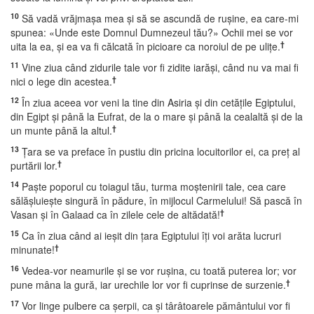
10
Să vadă vrăjmaşa mea şi să se ascundă de ruşine, ea care-mi
spunea: «Unde este Domnul Dumnezeul tău?» Ochii mei se vor
†
uita la ea, şi ea va fi călcată în picioare ca noroiul de pe uliţe.
11
Vine ziua când zidurile tale vor fi zidite iarăşi, când nu va mai fi
†
nici o lege din acestea.
12
În ziua aceea vor veni la tine din Asiria şi din cetăţile Egiptului,
din Egipt şi până la Eufrat, de la o mare şi până la cealaltă şi de la
†
un munte până la altul.
13
Ţara se va preface în pustiu din pricina locuitorilor ei, ca preţ al
†
purtării lor.
14
Paşte poporul cu toiagul tău, turma moştenirii tale, cea care
sălăşluieşte singură în pădure, în mijlocul Carmelului! Să pască în
†
Vasan şi în Galaad ca în zilele cele de altădată!
15
Ca în ziua când ai ieşit din ţara Egiptului îţi voi arăta lucruri
†
minunate!
16
Vedea-vor neamurile şi se vor ruşina, cu toată puterea lor; vor
†
pune mâna la gură, iar urechile lor vor fi cuprinse de surzenie.
17
Vor linge pulbere ca şerpii, ca şi târâtoarele pământului vor fi