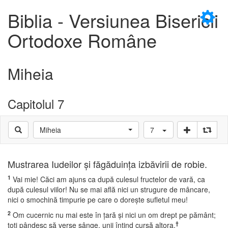
×
Biblia - Versiunea Bisericii
Ortodoxe Române
Miheia
D
Capitolul 7
Miheia
7
D
Mustrarea Iudeilor şi făgăduinţa izbăvirii de robie.
1
Vai mie! Căci am ajuns ca după culesul fructelor de vară, ca
după culesul viilor! Nu se mai află nici un strugure de mâncare,
nici o smochină timpurie pe care o doreşte sufletul meu!
2
Om cucernic nu mai este în ţară şi nici un om drept pe pământ;
†
toţi pândesc să verse sânge, unii întind cursă altora.