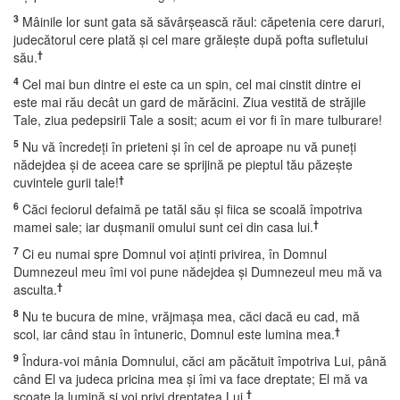
3
Mâinile lor sunt gata să săvârşească răul: căpetenia cere daruri,
judecătorul cere plată şi cel mare grăieşte după pofta sufletului
†
său.
4
Cel mai bun dintre ei este ca un spin, cel mai cinstit dintre ei
este mai rău decât un gard de mărăcini. Ziua vestită de străjile
Tale, ziua pedepsirii Tale a sosit; acum ei vor fi în mare tulburare!
5
Nu vă încredeţi în prieteni şi în cel de aproape nu vă puneţi
nădejdea şi de aceea care se sprijină pe pieptul tău păzeşte
†
cuvintele gurii tale!
6
Căci feciorul defaimă pe tatăl său şi fiica se scoală împotriva
†
mamei sale; iar duşmanii omului sunt cei din casa lui.
7
Ci eu numai spre Domnul voi aţinti privirea, în Domnul
Dumnezeul meu îmi voi pune nădejdea şi Dumnezeul meu mă va
†
asculta.
8
Nu te bucura de mine, vrăjmaşa mea, căci dacă eu cad, mă
†
scol, iar când stau în întuneric, Domnul este lumina mea.
9
Îndura-voi mânia Domnului, căci am păcătuit împotriva Lui, până
când El va judeca pricina mea şi îmi va face dreptate; El mă va
†
scoate la lumină şi voi privi dreptatea Lui.