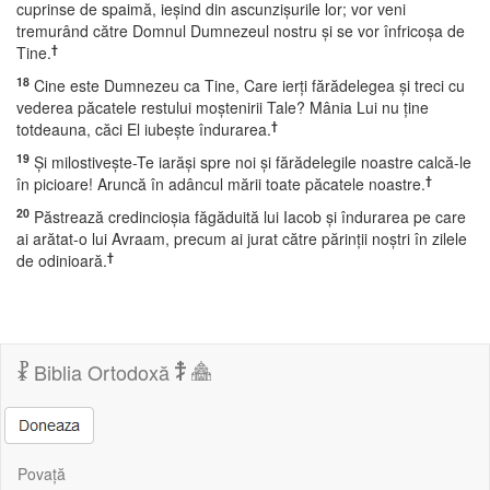
cuprinse de spaimă, ieşind din ascunzişurile lor; vor veni
tremurând către Domnul Dumnezeul nostru şi se vor înfricoşa de
†
Tine.
18
Cine este Dumnezeu ca Tine, Care ierţi fărădelegea şi treci cu
vederea păcatele restului moştenirii Tale? Mânia Lui nu ţine
†
totdeauna, căci El iubeşte îndurarea.
19
Şi milostiveşte-Te iarăşi spre noi şi fărădelegile noastre calcă-le
†
în picioare! Aruncă în adâncul mării toate păcatele noastre.
20
Păstrează credincioşia făgăduită lui Iacob şi îndurarea pe care
ai arătat-o lui Avraam, precum ai jurat către părinţii noştri în zilele
†
de odinioară.
Biblia Ortodoxă
Povață