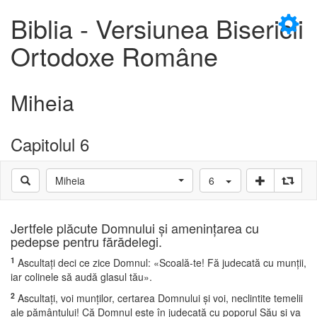
×
Biblia - Versiunea Bisericii
Ortodoxe Române
Miheia
D
Capitolul 6
Miheia
6
D
Jertfele plăcute Domnului şi ameninţarea cu
pedepse pentru fărădelegi.
1
Ascultaţi deci ce zice Domnul: «Scoală-te! Fă judecată cu munţii,
iar colinele să audă glasul tău».
2
Ascultaţi, voi munţilor, certarea Domnului şi voi, neclintite temelii
ale pământului! Că Domnul este în judecată cu poporul Său şi va