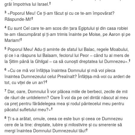
†
grăi împotriva lui Israel.
3
«Poporul Meu! Ce ţi-am făcut şi cu ce te-am împovărat?
†
Răspunde-Mi!
4
Eu sunt Cel care te-am scos din ţara Egiptului şi din casa robiei
te-am răscumpărat şi ţi-am trimis înainte pe Moise, pe Aaron şi pe
†
Mariam!
5
Poporul Meu! Adu-ţi aminte de sfatul lui Balac, regele Moabului,
şi ce i-a răspuns lui Balaam, feciorul lui Peor – când tu ai mers de
†
la Şitim până la Ghilgal – ca să cunoşti dreptatea lui Dumnezeu».
6
«Cu ce mă voi înfăţişa înaintea Domnului şi mă voi pleca
înaintea Dumnezeului celui Preaînalt? Înfăţişa-mă-voi cu arderi de
†
tot, cu viţei de un an?
7
Dar, oare, Domnului Îi vor plăcea miile de berbeci, zecile de mii
de râuri de untdelemn? Oare Îi voi da pe cel dintâi născut al meu
ca preţ pentru fărădelegea mea şi rodul pântecelui meu pentru
†
păcatul sufletului meu?»
8
Ţi s-a arătat, omule, ceea ce este bun şi ceea ce Dumnezeu
cere de la tine: dreptate, iubire şi milostivire şi cu smerenie să
†
mergi înaintea Domnului Dumnezeului tău!