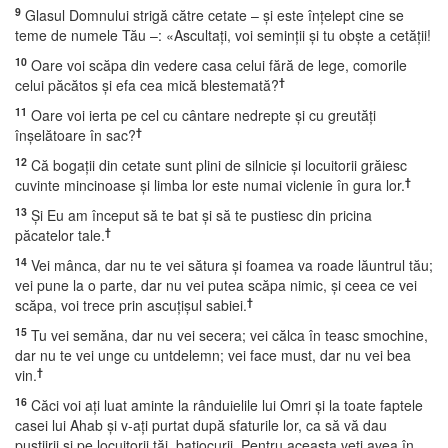
9
Glasul Domnului strigă către cetate – şi este înţelept cine se
teme de numele Tău –: «Ascultaţi, voi seminţii şi tu obşte a cetăţii!
10
Oare voi scăpa din vedere casa celui fără de lege, comorile
†
celui păcătos şi efa cea mică blestemată?
11
Oare voi ierta pe cel cu cântare nedrepte şi cu greutăţi
†
înşelătoare în sac?
12
Că bogaţii din cetate sunt plini de silnicie şi locuitorii grăiesc
†
cuvinte mincinoase şi limba lor este numai viclenie în gura lor.
13
Şi Eu am început să te bat şi să te pustiesc din pricina
†
păcatelor tale.
14
Vei mânca, dar nu te vei sătura şi foamea va roade lăuntrul tău;
vei pune la o parte, dar nu vei putea scăpa nimic, şi ceea ce vei
†
scăpa, voi trece prin ascuţişul sabiei.
15
Tu vei semăna, dar nu vei secera; vei călca în teasc smochine,
dar nu te vei unge cu untdelemn; vei face must, dar nu vei bea
†
vin.
16
Căci voi aţi luat aminte la rânduielile lui Omri şi la toate faptele
casei lui Ahab şi v-aţi purtat după sfaturile lor, ca să vă dau
pustiirii şi pe locuitorii tăi, batjocurii. Pentru aceasta veţi avea în