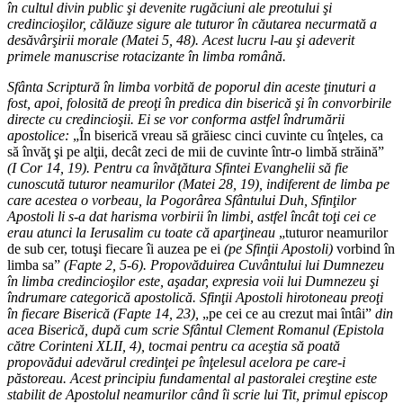
în cultul divin public şi devenite rugăciuni ale preotului şi
credincioşilor, călăuze sigure ale tuturor în căutarea necurmată a
desăvârşirii morale (Matei 5, 48). Acest lucru l-au şi adeverit
primele manuscrise rotacizante în limba română.
Sfânta Scriptură în limba vorbită de poporul din aceste ţinuturi a
fost, apoi, folosită de preoţi în predica din biserică şi în convorbirile
directe cu credincioşii. Ei se vor conforma astfel îndrumării
apostolice:
„În biserică vreau să grăiesc cinci cuvinte cu înţeles, ca
să învăţ şi pe alţii, decât zeci de mii de cuvinte într-o limbă străină”
(I Cor 14, 19). Pentru ca învăţătura Sfintei Evanghelii să fie
cunoscută tuturor neamurilor (Matei 28, 19), indiferent de limba pe
care acestea o vorbeau, la Pogorârea Sfântului Duh, Sfinţilor
Apostoli li s-a dat harisma vorbirii în limbi, astfel încât toţi cei ce
erau atunci la Ierusalim cu toate că aparţineau
„tuturor neamurilor
de sub cer, totuşi fiecare îi auzea pe ei
(pe Sfinţii Apostoli)
vorbind în
limba sa”
(Fapte 2, 5-6). Propovăduirea Cuvântului lui Dumnezeu
în limba credincioşilor este, aşadar, expresia voii lui Dumnezeu şi
îndrumare categorică apostolică. Sfinţii Apostoli hirotoneau preoţi
în fiecare Biserică (Fapte 14, 23),
„pe cei ce au crezut mai întâi”
din
acea Biserică, după cum scrie Sfântul Clement Romanul (Epistola
către Corinteni XLII, 4), tocmai pentru ca aceştia să poată
propovădui adevărul credinţei pe înţelesul acelora pe care-i
păstoreau. Acest principiu fundamental al pastoralei creştine este
stabilit de Apostolul neamurilor când îi scrie lui Tit, primul episcop