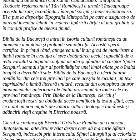
îndrumată de stolnicul Constantin Cantacuzino. Mitropolitul
Teodosie Veştemeanu al Ţării Româneşti a urmărit îndeaproape
această lucrare, acordându-i întregul sprijin şi binecuvântarea sa.
El a pus la dispoziţie Tipografia Mitropoliei pe care a asigurat-o de
întregul inventar tehnic în vederea tipăririi cărţii cât mai grabnic şi
în condiţii grafice de aleasă ţinută.
Biblia de la Bucureşti a intrat în istoria culturii româneşti ca un
moment cu multiple şi profunde semnificaţii. Această operă
certifica, în primul rând, atingerea unui înalt grad de maturizare a
limbii române în evoluţia ei spre dobândirea acelei capacităţi de a
reda variatul şi bogatul conţinut de idei şi gândire al cărţilor Sfintei
Scripturi, semnul sigur al posibilităţilor unei limbi aflate pe o înaltă
treaptă a dezvoltării sale. Biblia de la Bucureşti a oferit tuturor
românilor din cele trei provincii pe care aceştia le locuiau, un text
cuprinzând o limbă literară unitară, rezultat din contopirea tuturor
monumentelor anterioare ale limbii provenind din toate cele trei
provincii româneşti. Prin Biblia de la Bucureşti, clericii şi
credincioşii noştri au dobândit acces nemijlocit la textul sfânt, ceea
ce a dat un nou impuls dezvoltării culturii teologice româneşti şi
adâncirii vieţii creştine în Biserica noastră.
Clerul şi credincioşii Bisericii Ortodoxe Române au cunoscut,
dintotdeauna, adevărul revelat despre care dă mărturie Sfânta
Scriptură, îndeosebi prin intermediul Sfintei Liturghii şi al celorlalte
slujbe bisericeşti săvârşite necurmat şi în toată întinderea şi bogăţia