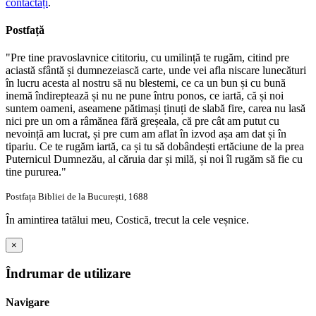
contactați
.
Postfață
"Pre tine pravoslavnice cititoriu, cu umilință te rugăm, citind pre
aciastă sfântă și dumnezeiască carte, unde vei afla niscare lunecături
în lucru acesta al nostru să nu blestemi, ce ca un bun și cu bună
inemă îndireptează și nu ne pune întru ponos, ce iartă, că și noi
suntem oameni, aseamene pătimași ținuți de slabă fire, carea nu lasă
nici pre un om a râmănea fără greșeala, că pre cât am putut cu
nevoință am lucrat, și pre cum am aflat în izvod așa am dat și în
tipariu. Ce te rugăm iartă, ca și tu să dobândești ertăciune de la prea
Puternicul Dumnezău, al căruia dar și milă, și noi îl rugăm să fie cu
tine pururea."
Postfața Bibliei de la București, 1688
În amintirea tatălui meu, Costică, trecut la cele veșnice.
×
Îndrumar de utilizare
Navigare