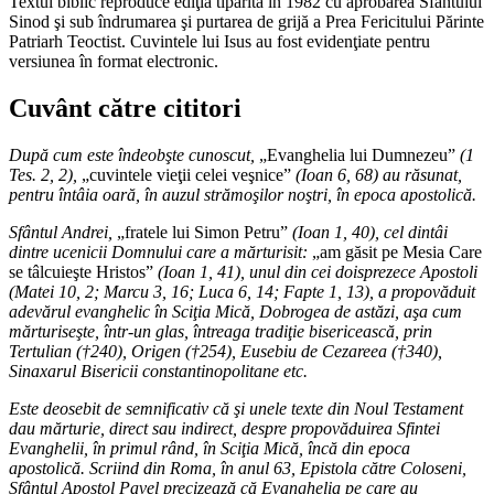
Textul biblic reproduce ediţia tipărită în 1982 cu aprobarea Sfântului
Sinod şi sub îndrumarea şi purtarea de grijă a Prea Fericitului Părinte
Patriarh Teoctist. Cuvintele lui Isus au fost evidenţiate pentru
versiunea în format electronic.
Cuvânt către cititori
După cum este îndeobşte cunoscut,
„Evanghelia lui Dumnezeu”
(1
Tes. 2, 2),
„cuvintele vieţii celei veşnice”
(Ioan 6, 68) au răsunat,
pentru întâia oară, în auzul strămoşilor noştri, în epoca apostolică.
Sfântul Andrei,
„fratele lui Simon Petru”
(Ioan 1, 40), cel dintâi
dintre ucenicii Domnului care a mărturisit:
„am găsit pe Mesia Care
se tâlcuieşte Hristos”
(Ioan 1, 41), unul din cei doisprezece Apostoli
(Matei 10, 2; Marcu 3, 16; Luca 6, 14; Fapte 1, 13), a propovăduit
adevărul evanghelic în Sciţia Mică, Dobrogea de astăzi, aşa cum
mărturiseşte, într-un glas, întreaga tradiţie bisericească, prin
Tertulian (†240), Origen (†254), Eusebiu de Cezareea (†340),
Sinaxarul Bisericii constantinopolitane etc.
Este deosebit de semnificativ că şi unele texte din Noul Testament
dau mărturie, direct sau indirect, despre propovăduirea Sfintei
Evanghelii, în primul rând, în Sciţia Mică, încă din epoca
apostolică. Scriind din Roma, în anul 63, Epistola către Coloseni,
Sfântul Apostol Pavel precizează că Evanghelia pe care au