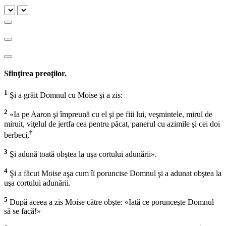
Sfinţirea preoţilor.
1
Şi a grăit Domnul cu Moise şi a zis:
2
«Ia pe Aaron şi împreună cu el şi pe fiii lui, veşmintele, mirul de
miruit, viţelul de jertfa cea pentru păcat, panerul cu azimile şi cei doi
†
berbeci,
3
Şi adună toată obştea la uşa cortului adunării».
4
Şi a făcut Moise aşa cum îi poruncise Domnul şi a adunat obştea la
uşa cortului adunării.
5
După aceea a zis Moise către obşte: «Iată ce porunceşte Domnul
să se facă!»