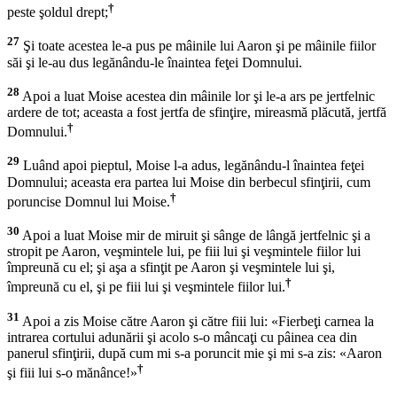
†
peste şoldul drept;
27
Şi toate acestea le-a pus pe mâinile lui Aaron şi pe mâinile fiilor
săi şi le-au dus legănându-le înaintea feţei Domnului.
28
Apoi a luat Moise acestea din mâinile lor şi le-a ars pe jertfelnic
ardere de tot; aceasta a fost jertfa de sfinţire, mireasmă plăcută, jertfă
†
Domnului.
29
Luând apoi pieptul, Moise l-a adus, legănându-l înaintea feţei
Domnului; aceasta era partea lui Moise din berbecul sfinţirii, cum
†
poruncise Domnul lui Moise.
30
Apoi a luat Moise mir de miruit şi sânge de lângă jertfelnic şi a
stropit pe Aaron, veşmintele lui, pe fiii lui şi veşmintele fiilor lui
împreună cu el; şi aşa a sfinţit pe Aaron şi veşmintele lui şi,
†
împreună cu el, şi pe fiii lui şi veşmintele fiilor lui.
31
Apoi a zis Moise către Aaron şi către fiii lui: «Fierbeţi carnea la
intrarea cortului adunării şi acolo s-o mâncaţi cu pâinea cea din
panerul sfinţirii, după cum mi s-a poruncit mie şi mi s-a zis: «Aaron
†
şi fiii lui s-o mănânce!»