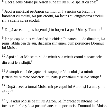
6
†
Deci a adus Moise pe Aaron şi pe fiii lui şi i-a spălat cu apă:
7
Apoi a îmbrăcat pe Aaron cu hitonul, l-a încins cu brâul, l-a
îmbrăcat cu meilul, i-a pus efodul, l-a încins cu cingătoarea efodului
şi i-a strâns cu ea efodul;
8
†
După aceea i-a pus hoşenul şi în hoşen i-a pus Urim şi Tumim,
9
Iar pe cap i-a pus chidarul şi la chidar, în partea lui de dinainte, i-a
prins tăbliţa cea de aur, diadema sfinţeniei, cum poruncise Domnul
lui Moise.
10
Apoi a luat Moise mirul de miruit şi a miruit cortul şi toate cele
†
din el şi le-a sfinţit.
11
A stropit cu el de şapte ori asupra jertfelnicului şi a miruit
†
jertfelnicul şi toate obiectele lui, baia şi căpătâiul ei şi le-a sfinţit.
12
După aceea a turnat Moise mir pe capul lui Aaron şi l-a uns şi l-a
†
sfinţit.
13
Şi a adus Moise pe fiii lui Aaron, i-a îmbrăcat cu hitoane, i-a
încins cu brâie şi le-a pus turbane, cum poruncise Domnul lui Moise.