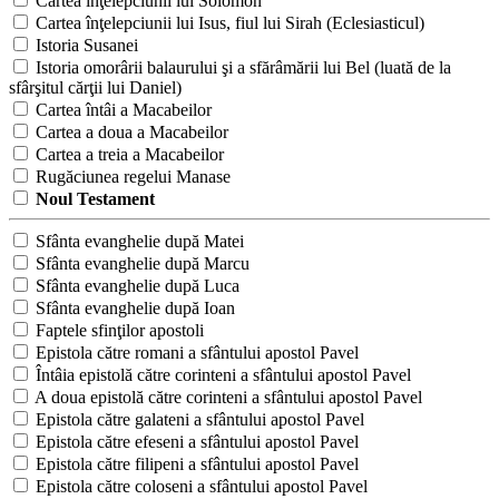
Cartea înţelepciunii lui Solomon
Cartea înţelepciunii lui Isus, fiul lui Sirah (Eclesiasticul)
Istoria Susanei
Istoria omorârii balaurului şi a sfărâmării lui Bel (luată de la
sfârşitul cărţii lui Daniel)
Cartea întâi a Macabeilor
Cartea a doua a Macabeilor
Cartea a treia a Macabeilor
Rugăciunea regelui Manase
Noul Testament
Sfânta evanghelie după Matei
Sfânta evanghelie după Marcu
Sfânta evanghelie după Luca
Sfânta evanghelie după Ioan
Faptele sfinţilor apostoli
Epistola către romani a sfântului apostol Pavel
Întâia epistolă către corinteni a sfântului apostol Pavel
A doua epistolă către corinteni a sfântului apostol Pavel
Epistola către galateni a sfântului apostol Pavel
Epistola către efeseni a sfântului apostol Pavel
Epistola către filipeni a sfântului apostol Pavel
Epistola către coloseni a sfântului apostol Pavel