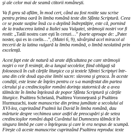
şi ale celor mai de seamă ctitorii româneşti.
Va fi greu să aflăm, în mod cert, când au fost rostite sau scrise
pentru prima oară în limba română texte din Sfânta Scriptură. Ceea
ce se poate susţine însă cu o deplină îndreptăţire, este că, pornind
de la traducerea latină a Italiei sau Vulgatei, strămoşii nostri vor fi
rostit:
„Tatăl nostru care eşti în ceruri…”
foarte aproape de:
„Pater
noster, qui es in coelis…”
, (Matei 6, 9), săvârşind acel miracol al
trecerii de la latina vulgară la limba română, o limbă neolatină prin
excelenţă.
Acest fapt este de natură să arate dificultatea pe care strămoşii
noştri o vor fi resimţit, de-a lungul secolelor, fiind obligaţi să
folosească în cult cărţile liturgice ca şi textele Sfintei Scripturi într-
una din cele două aşa-zise limbi sacre: slavona şi greaca. În aceste
condiţii, este lesne de înţeles pentru ce s-a manifestat din partea
clerului şi a credincioşilor români dorinţa statornică de a avea
tălmăcite în limba înţeleasă de popor Sfânta Scriptură şi cărţile
liturgice.
Psaltirea Scheiană, Psaltirea Voroneţeană
şi
Psaltirea
Hurmuzachi,
toate manuscrise din prima jumătate a secolului al
XVI-lea, cuprinzând Psalmii lui David în limba română, dau
mărturie despre vechimea unor astfel de preocupări şi de setea
credincioşilor români după Cuvântul lui Dumnezeu tălmăcit în
singura limbă pe care o înţelegeau şi care le era nespus de scumpă.
Fireşte că aceste manuscrise cuprinzând Psaltirea reproduc texte