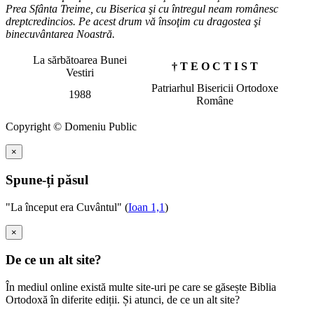
Prea Sfânta Treime, cu Biserica şi cu întregul neam românesc
dreptcredincios. Pe acest drum vă însoţim cu dragostea şi
binecuvântarea Noastră.
La sărbătoarea Bunei
† T E O C T I S T
Vestiri
Patriarhul Bisericii Ortodoxe
1988
Române
Copyright © Domeniu Public
×
Spune-ți păsul
"La început era Cuvântul" (
Ioan 1,1
)
×
De ce un alt site?
În mediul online există multe site-uri pe care se găsește Biblia
Ortodoxă în diferite ediții. Și atunci, de ce un alt site?