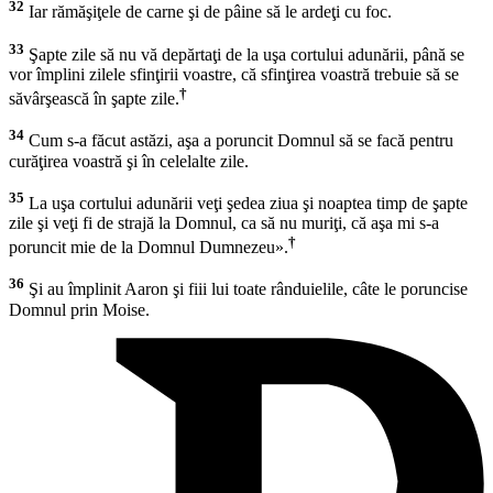
32
Iar rămăşiţele de carne şi de pâine să le ardeţi cu foc.
33
Şapte zile să nu vă depărtaţi de la uşa cortului adunării, până se
vor împlini zilele sfinţirii voastre, că sfinţirea voastră trebuie să se
†
săvârşească în şapte zile.
34
Cum s-a făcut astăzi, aşa a poruncit Domnul să se facă pentru
curăţirea voastră şi în celelalte zile.
35
La uşa cortului adunării veţi şedea ziua şi noaptea timp de şapte
zile şi veţi fi de strajă la Domnul, ca să nu muriţi, că aşa mi s-a
†
poruncit mie de la Domnul Dumnezeu».
36
Şi au împlinit Aaron şi fiii lui toate rânduielile, câte le poruncise
Domnul prin Moise.