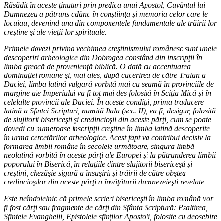
Răsădit în aceste ţinuturi prin predica unui Apostol, Cuvântul lui
Dumnezeu a pătruns adânc în conştiinţa şi memoria celor care le
locuiau, devenind una din componentele fundamentale ale trăirii lor
creştine şi ale vieţii lor spirituale.
Primele dovezi privind vechimea creştinismului românesc sunt unele
descoperiri arheologice din Dobrogea constând din inscripţii în
limba greacă de provenienţă biblică. O dată cu accentuarea
dominaţiei romane şi, mai ales, după cucerirea de către Traian a
Daciei, limba latină vulgară vorbită mai cu seamă în provinciile de
margine ale Imperiului va fi tot mai des folosită în Sciţia Mică şi în
celelalte provincii ale Daciei. În aceste condiţii, prima traducere
latină a Sfintei Scripturi, numită Itala (sec. II), va fi, desigur, folosită
de slujitorii bisericeşti şi credincioşii din aceste părţi, cum se poate
dovedi cu numeroase inscripţii creştine în limba latină descoperite
în urma cercetărilor arheologice. Acest fapt va contribui decisiv la
formarea limbii române în secolele următoare, singura limbă
neolatină vorbită în aceste părţi ale Europei şi la pătrunderea limbii
poporului în Biserică, în relaţiile dintre slujitorii bisericeşti şi
creştini, chezăşie sigură a însuşirii şi trăirii de către obştea
credincioşilor din aceste părţi a învăţăturii dumnezeieşti revelate.
Este neîndoielnic că primele scrieri bisericeşti în limba română vor
fi fost cărţi sau fragmente de cărţi din Sfânta Scriptură: Psaltirea,
Sfintele Evanghelii, Epistolele sfinţilor Apostoli, folosite cu deosebire