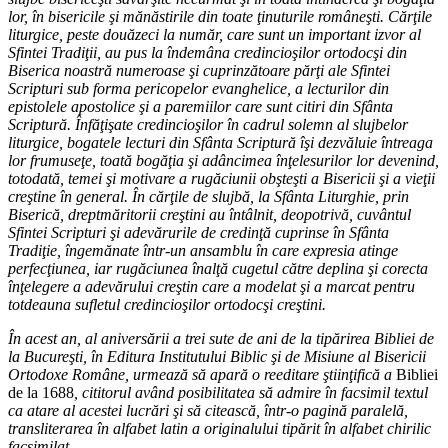
lor, în bisericile şi mănăstirile din toate ţinuturile româneşti. Cărţile
liturgice, peste douăzeci la număr, care sunt un important izvor al
Sfintei Tradiţii, au pus la îndemâna credincioşilor ortodocşi din
Biserica noastră numeroase şi cuprinzătoare părţi ale Sfintei
Scripturi sub forma pericopelor evanghelice, a lecturilor din
epistolele apostolice şi a paremiilor care sunt citiri din Sfânta
Scriptură. Înfăţişate credincioşilor în cadrul solemn al slujbelor
liturgice, bogatele lecturi din Sfânta Scriptură îşi dezvăluie întreaga
lor frumuseţe, toată bogăţia şi adâncimea înţelesurilor lor devenind,
totodată, temei şi motivare a rugăciunii obşteşti a Bisericii şi a vieţii
creştine în general. În cărţile de slujbă, la Sfânta Liturghie, prin
Biserică, dreptmăritorii creştini au întâlnit, deopotrivă, cuvântul
Sfintei Scripturi şi adevărurile de credinţă cuprinse în Sfânta
Tradiţie, îngemănate într-un ansamblu în care expresia atinge
perfecţiunea, iar rugăciunea înalţă cugetul către deplina şi corecta
înţelegere a adevărului creştin care a modelat şi a marcat pentru
totdeauna sufletul credincioşilor ortodocşi creştini.
În acest an, al aniversării a trei sute de ani de la tipărirea Bibliei de
la Bucureşti, în Editura Institutului Biblic şi de Misiune al Bisericii
Ortodoxe Române, urmează să apară o reeditare ştiinţifică a
Bibliei
de la 1688
, cititorul având posibilitatea să admire în facsimil textul
ca atare al acestei lucrări şi să citească, într-o pagină paralelă,
transliterarea în alfabet latin a originalului tipărit în alfabet chirilic
facsimilat.