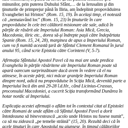
minunilor, prin puterea Duhului Sfânt,… de la Ierusalim şi din
ţinuturile de primprejur până în Iliria, am îndeplinit propovăduirea
Evangheliei lui Hristos”
(Rom. 15, 19). În acelaşi timp, el notează
că
„nemaiavând loc”
(Rom. 15, 23) în ţinuturile în care
propovăduise în cele trei călătorii misionare ale sale, adică în
părţile de răsărit ale Imperiului Roman: Asia Mică, Grecia,
Macedonia, iliric etc., dorea să-şi îndrepte paşii către îndepărtata
Spanie (Rom. 15, 24, 28), marginea de apus a Imperiului Roman,
cum va fi numită această ţară de Sfântul Clement Romanul în jurul
anului 95, când scrie Epistola către Corinteni (V, 5-7).
Afirmaţia Sfântului Apostol Pavel că nu mai are unde predica
Evanghelia în părţile răsăritene ale Imperiului Roman poate să
apară oarecum surprinzătoare dacă avem în vedere că el nu
atinsese, în aceste părţi, nici măcar graniţele Imperiului Roman
dinspre nord, adică nu propovăduise în Sciţia Mică, devenită parte a
Imperiului încă din anii 29-28 î.d.Hr., când Licinius-Crassus,
proconsulul Macedoniei, a cucerit Sciţia transformând Dunărea în
hotar nordic al Imperiului.
Explicaţia acestei afirmaţii o aflăm tot în contextul citat al Epistolei
către Romani de unde aflăm că Sfântul Apostol Pavel a dorit
întotdeauna să binevestească
„acolo unde Hristos nu fusese numit”,
ca să nu zidească
„pe temelie străină”
(15, 20). Rezultă deci că în
acele ţinuturi în care Apostolul nu ajunsese, în timpul călătoriilor