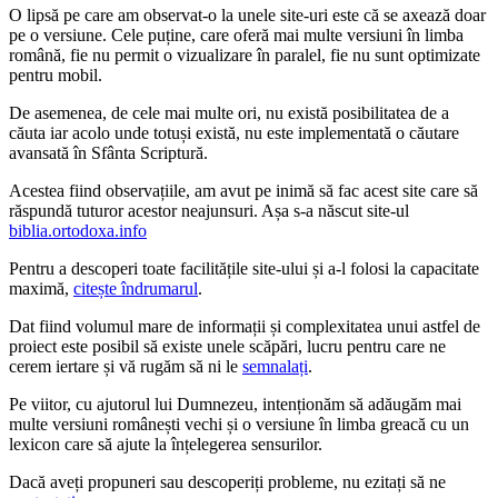
O lipsă pe care am observat-o la unele site-uri este că se axează doar
pe o versiune. Cele puține, care oferă mai multe versiuni în limba
română, fie nu permit o vizualizare în paralel, fie nu sunt optimizate
pentru mobil.
De asemenea, de cele mai multe ori, nu există posibilitatea de a
căuta iar acolo unde totuși există, nu este implementată o căutare
avansată în Sfânta Scriptură.
Acestea fiind observațiile, am avut pe inimă să fac acest site care să
răspundă tuturor acestor neajunsuri. Așa s-a născut site-ul
biblia.ortodoxa.info
Pentru a descoperi toate facilitățile site-ului și a-l folosi la capacitate
maximă,
citește îndrumarul
.
Dat fiind volumul mare de informații și complexitatea unui astfel de
proiect este posibil să existe unele scăpări, lucru pentru care ne
cerem iertare și vă rugăm să ni le
semnalați
.
Pe viitor, cu ajutorul lui Dumnezeu, intenționăm să adăugăm mai
multe versiuni românești vechi și o versiune în limba greacă cu un
lexicon care să ajute la înțelegerea sensurilor.
Dacă aveți propuneri sau descoperiți probleme, nu ezitați să ne