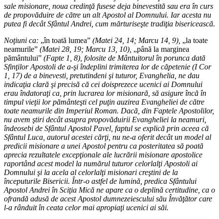
sale misionare, noua credinţă fusese deja binevestită sau era în curs
de propovăduire de către un alt Apostol al Domnului. Iar acesta nu
putea fi decât Sfântul Andrei, cum mărturiseşte tradiţia bisericească.
Noţiuni ca:
„în toată lumea”
(Matei 24, 14; Marcu 14, 9),
„la toate
neamurile”
(Matei 28, 19; Marcu 13, 10),
„până la marginea
pământului”
(Fapte 1, 8), folosite de Mântuitorul în porunca dată
Sfinţilor Apostoli de a-şi îndeplini trimiterea lor de căpetenie (I Cor
1, 17) de a binevesti, pretutindeni şi tuturor, Evanghelia, ne dau
indicaţia clară şi precisă că cei doisprezece ucenici ai Domnului
erau îndatoraţi ca, prin lucrarea lor misionară, să asigure încă în
timpul vieţii lor pământeşti cel puţin auzirea Evangheliei de către
toate neamurile din Imperiul Roman. Dacă, din Faptele Apostolilor,
nu avem ştiri decât asupra propovăduirii Evangheliei la neamuri,
îndeosebi de Sfântul Apostol Pavel, faptul se explică prin aceea că
Sfântul Luca, autorul acestei cărţi, nu ne-a oferit decât un model al
predicii misionare a unei Apostol pentru ca posteritatea să poată
aprecia rezultatele excepţionale ale lucrării misionare apostolice
raportând acest model la numărul tuturor celorlalţi Apostoli ai
Domnului şi la acela al celorlalţi misionari creştini de la
începuturile Bisericii. Într-o astfel de lumină, predica Sfântului
Apostol Andrei în Sciţia Mică ne apare ca o deplină certitudine, ca o
ofrandă adusă de acest Apostol dumnezeiescului său Învăţător care
l-a rânduit în ceata celor mai apropiaţi ucenici ai săi.