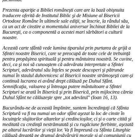
Prezenta apariţie a Bibliei româneşti care are la bază obişnuita
traducere oferită de Institutul Biblic şi de Misiune al Bisericii
Ortodoxe Române în ultimele sale ediţii, se înscrie, la rândul său,
ca un act de cinstire a momentului aniversar închinat Bibliei de la
Bucureşti, ca o componentă a acestei mari sărbători a culturii
noastre.
Această carte sfântă vede lumina tiparului prin purtarea de grijă a
Sfintei noastre Biserici, care se preocupă de toate cele de trebuinţă
pentru propăşirea spirituală şi pentru mântuirea noastră. Se cuvine,
deci, ca şi noi să cunoaştem că adevărata interpretate a Sfintei
Scripturi, adevăratul său înţeles se poate descoperi şi pătrunde
numai în staulul duhovnicesc al Bisericii noastre strămoşeşti care-şi
continuă lucrarea ei având drept călăuză pe Duhul Sfânt.
Semnificaţia, valoarea şi întreaga putere mântuitoare a Sfintei
Scripturi se arată în Biserică şi prin Biserică, prin mijlocirea căreia
Duhul Sfânt ne călăuzeşte spre
„tot adevărul”
(Ioan 16, 13).
Bucurându-ne de această împlinire, suntem încredinţaţi că Sfânta
Scriptură va fi nu numai un odor sfânt aşezat la loc de cinste în
locuinţele slujitorilor altarelor şi credincioşilor, ci şi o carte citită şi
meditată cu credinţă nestrămutată şi cu rugăciune fierbinte, aşezată
pe altarul lucrărilor şi vieţii lor. Va fi împreună cu Sfânta Liturghie
călăuză dreaptă pe drumul desăvârşirii morale şi al comuniunii cu