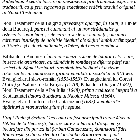
Ardealului. Această lucrare impresionează prin frumoasa expresie a
traducerii, ca şi prin rigoarea şi exactitatea redării textului original
al Noului Testament.
Noul Testament de la Bălgrad
prevesteşte apariţia, în 1688, a
Bibliei
de la Bucureşti
, punctul culminant al tuturor strădaniilor şi
ostenelilor unui lung şir de ierarhi şi clerici luminaţi şi de mari
cărturari însufleţiţi de nobilele idealuri ale slujirii limbii strămoşeşti,
a Bisericii şi culturii naţionale, a întregului neam românesc.
Biblia de la Bucureşti
înmănunchează ostenelile tuturor celor care,
în secolele anterioare, au tălmăcit în româneşte diferite părţi sau
scrieri ale Sfintei Scripturi: anonimii traducători ai textelor
rotacizante maramureşene (prima jumătate a secolului al XVI-lea),
Evangheliarul slavo-român
(1551-1553),
Evangheliarul lui Coresi
(1561) şi
Psaltirea de la Braşov
(1570),
Palia de la Orăştie
(1582),
Noul Testament de la Alba-Iulia
(1648), prima traducere integrală a
Septuagintei
datorată spătarului Nicolae Milescu (1664),
Evangheliarul lui Iordache Cantacuzino
(1682) şi multe alte
tipărituri şi manuscrise ştiute şi neştiute.
Fraţii Radu şi Şerban Greceanu au fost principalii traducători ai
Bibliei de la Bucureşti, lucrare care s-a bucurat de sprijin şi
încurajare din partea lui Şerban Cantacuzino, domnitorul Ţării
Româneşti, şi din partea lui Constantin Brâncoveanu, fiind