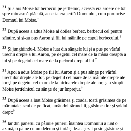
21
Şi a ars Moise tot berbecul pe jertfelnic; aceasta era ardere de tot
spre mireasmă plăcută, aceasta era jertfă Domnului, cum poruncise
†
Domnul lui Moise.
22
După aceea a adus Moise al doilea berbec, berbecul cel pentru
†
sfinţire, şi şi-au pus Aaron şi fiii lui mâinile pe capul berbecului.
23
Şi junghiindu-l, Moise a luat din sângele lui şi a pus pe vârful
urechii drepte a lui Aaron, pe degetul cel mare de la mâna dreaptă a
†
lui şi pe degetul cel mare de la piciorul drept al lui.
24
Apoi a adus Moise pe fiii lui Aaron şi a pus sânge pe vârful
urechilor drepte ale lor, pe degetul cel mare de la mâinile drepte ale
lor şi pe degetul cel mare de la picioarele drepte ale lor; şi a stropit
†
Moise jertfelnicul cu sânge de jur împrejur.
25
După aceea a luat Moise grăsimea şi coada, toată grăsimea de pe
măruntaie, seul de pe ficat, amândoi rărunchii, grăsimea lor şi şoldul
†
drept;
26
Iar din panerul cu pâinile punerii înaintea Domnului a luat o
azimă, o pâine cu untdelemn şi turtă şi le-a aşezat peste grăsime şi