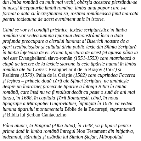
din limba română cu mult mai vechi, obârşia acestora pierzându-se
în înseşi începuturile limbii române, limba unui popor care s-a
format o dată cu încreştinarea sa, rostirea românească fiind marcată
pentru totdeauna de acest eveniment unic în istorie.
Când se vor ivi condiţii prielnice, textele scripturistice în limba
română vor vedea lumina tiparului demonstrând încă o dată
profunda preocupare a clerului luminat al Bisericii noastre de a
oferi credincioşilor şi cultului divin public texte din Sfânta Scriptură
în limba înţeleasă de ei. Prima tipăritură de acest fel ajunsă până la
noi este
Evangheliarul slavo-român
(1551-1553) care marchează o
etapă de trecere de la textele slavone la cele tipărite numai în limba
română ale lui Coresi:
Evangheliarul de la Braşov
(1561) şi
Psaltirea
(1570).
Palia de la Orăştie
(1582) care cuprindea Facerea
şi Ieşirea – primele două cărţi ale Sfintei Scripturi, ne aminteşte
despre un îndrăzneţ proiect de tipărire a întregii Biblii în limba
română, care însă nu va fi realizat decât cu peste o sută de ani mai
târziu, în 1688, în capitala Ţării Româneşti, când, în noua
tipografie a Mitropoliei Ungrovlahiei, înfiinţată în 1678, va vedea
lumina tiparului monumentala
Biblie de la Bucureşti
, supranumită
şi
Biblia lui Şerban Cantacuzino.
Până atunci, la Bălgrad (Alba Iulia), în 1648, va fi tipărit pentru
prima dată în limba română întregul
Nou Testament
din iniţiativa,
îndemnul, stăruinţa şi osârdia lui Simion Ştefan, Mitropolitul