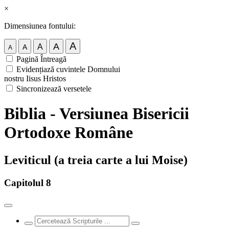
×
Dimensiunea fontului:
A
A
A
A
A
Pagină Întreagă
Evidențiază cuvintele Domnului
nostru Iisus Hristos
Sincronizează versetele
Biblia - Versiunea Bisericii
Ortodoxe Române
Leviticul (a treia carte a lui Moise)
Capitolul 8