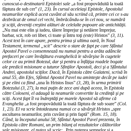
cunoscut-o destinatarii Epistolei sale
„a fost propovăduită la toată
făptura de sub cer”
(1, 23). În cursul aceleiaşi Epistole, Apostolul
neamurilor explică acest cuvânt al său scriind că, printre cei ce s-au
dezbrăcat de omul cel vechi, îmbrăcându-se în cel nou, se numără
şi sciţii, deveniţi creştini alături de celelalte popoare ale antichităţii.
„Nu mai este elin şi iudeu, tăiere împrejur şi netăiere împrejur,
barbar, scit, rob ori liber, ci toate şi întru toţi
(este)
Hristos”
(3, 11).
Acest text în care apare, pentru prima şi ultima oară, în Noul
Testament, termenul „scit” descrie o stare de fapt pe care Sfântul
Apostol Pavel o consemnează nu numai pentru a arăta adâncile
prefaceri pe care învăţătura evanghelică le săvârşise în cugetele
celor ce au primit Botezul, dar şi pentru a înfăţişa roadele bogate
ale predicii misionare a tuturor Sfinţilor Apostoli, deci şi a Sfântului
Andrei, apostolul sciţilor. Dacă, în Epistola către Galateni, scrisă în
anul 55, din Efes, Sfântul Apostol Pavel nu aminteşte decât pe iudei
şi pe elini ca fiind
„una în Hristos Iisus”
(3, 28), în urma primirii
Botezului (3, 27), la mai puţin de zece ani după aceea, în Epistola
către Coloseni, el adaugă la neamurile convertite la credinţă şi pe
sciţi. Acest fapt îl va îndreptăţi pe marele Apostol să afirme că
Evanghelia
„a fost propovăduită la toată făptura de sub soare”
(Col.
1, 23). El va scrie întotdeauna numai ce a săvârşit Hristos
„spre
ascultarea neamurilor, prin cuvânt şi prin faptă”
(Rom. 15, 18).
Când, la începutul anului 58, Sfântul Apostol Pavel prezenta, în
Epistola către Romani, un prim bilanţ al rezultatelor călătoriilor
sale misionare, el putea să scrie:
„Prin puterea semnelor şi a