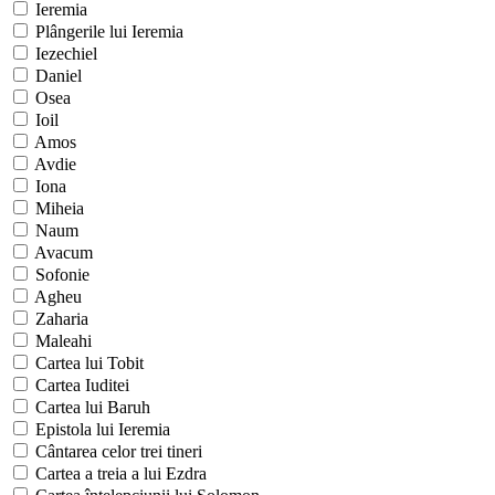
Ieremia
Plângerile lui Ieremia
Iezechiel
Daniel
Osea
Ioil
Amos
Avdie
Iona
Miheia
Naum
Avacum
Sofonie
Agheu
Zaharia
Maleahi
Cartea lui Tobit
Cartea Iuditei
Cartea lui Baruh
Epistola lui Ieremia
Cântarea celor trei tineri
Cartea a treia a lui Ezdra