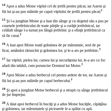
14
Apoi a adus Moise viţelul cel de jertfă pentru păcat, iar Aaron şi
†
fiii lui şi-au pus mâinile pe capul viţelului de jertfă pentru păcat;
15
Şi l-a junghiat Moise şi a luat din sânge şi cu degetul său a pus pe
coarnele jertfelnicului de toate părţile şi a curăţit jertfelnicul, iar
celălalt sânge l-a turnat jos lângă jertfelnic şi a sfinţit jertfelnicul ca
†
să fie curat.
16
A luat apoi Moise toată grăsimea de pe măruntaie, seul de pe
†
ficat, amândoi rărunchii şi grăsimea lor, şi le-a ars pe jertfelnic.
17
Iar viţelul, pielea lui, carnea lui şi necurăţenia lui, le-a ars cu foc
†
afară din tabără, cum poruncise Domnul lui Moise.
18
Apoi Moise a adus berbecul cel pentru ardere de tot, iar Aaron şi
†
fiii lui şi-au pus mâinile pe capul berbecului.
19
Şi apoi a junghiat Moise berbecul şi a stropit cu sânge jertfelnicul
de jur împrejur.
20
A tăiat apoi berbecul în bucăţi şi a adus Moise bucăţile, căpăţâna
şi grăsimea, iar măruntaiele şi picioarele le-a spălat cu apă.