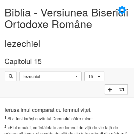
×
Biblia - Versiunea Bisericii
Ortodoxe Române
Iezechiel
D
Capitolul 15
Iezechiel
15
D
Ierusalimul comparat cu lemnul viţei.
1
Şi a fost iarăşi cuvântul Domnului către mine:
2
«Fiul omului, ce întâietate are lemnul de viţă de vie faţă de
oricare alt lemn, şi coarda de viţă de vie între arborii din pădure?