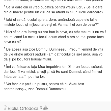
3
Se ia oare din el vreo bucăţică pentru vreun lucru? Se ia oare
din el măcar pentru un cui, ca să atârni în el un lucru oarecare?
4
Iată el se dă focului spre ardere; amândouă capetele lui le
†
mistuie focul, şi mijlocul arde şi el. Va mai fi el bun de ceva?
5
Nici când era întreg nu era bun la ceva, cu atât mai mult nu va fi
acum, când l-a mistuit focul; acum când a ars se mai poate face
ceva cu el?
6
De aceea aşa zice Domnul Dumnezeu: Precum lemnul de viţă
de vie dintre arborii pădurii l-am dat focului ca să-l ardă, aşa voi
da şi pe locuitorii Ierusalimului.
7
Îmi voi întoarce faţa Mea împotriva lor. Dintr-un foc au scăpat,
dar focul îi va mistui, şi veţi şti că Eu sunt Domnul, când îmi voi
întoarce faţa împotriva lor.
8
Voi face din ţară un pustiu, pentru că ei Mi-au fost
necredincioşi», zice Domnul Dumnezeu.
Biblia Ortodoxă