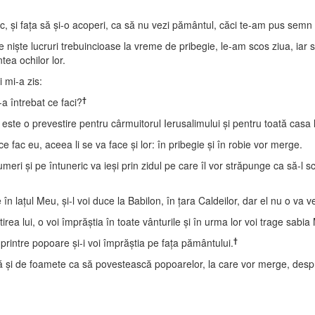
ric, şi faţa să şi-o acoperi, ca să nu vezi pământul, căci te-am pus semn c
 nişte lucruri trebuincioase la vreme de pribegie, le-am scos ziua, iar
ea ochilor lor.
 mi-a zis:
†
-a întrebat ce faci?
 o prevestire pentru cârmuitorul Ierusalimului şi pentru toată casa lui
 fac eu, aceea li se va face şi lor: în pribegie şi în robie vor merge.
meri şi pe întuneric va ieşi prin zidul pe care îl vor străpunge ca să-l s
 în laţul Meu, şi-l voi duce la Babilon, în ţara Caldeilor, dar el nu o va 
oştirea lui, o voi împrăştia în toate vânturile şi în urma lor voi trage sabi
†
printre popoare şi-i voi împrăştia pe faţa pământului.
şi de foamete ca să povestească popoarelor, la care vor merge, despre to