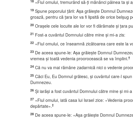
18
«Fiul omului, tremurând să-ţi mănânci pâinea ta şi ap
19
Spune poporului ţării: Aşa grăieşte Domnul Dumnezeu de
groază, pentru că ţara lor va fi lipsită de orice belşug 
20
Oraşele cele locuite ale lor vor fi dărâmate şi ţara pu
21
Fost-a cuvântul Domnului către mine şi mi-a zis:
22
«Fiul omului, ce înseamnă zicătoarea care este la voi,
23
De aceea spune-le: Aşa grăieşte Domnul Dumnezeu: Ni
†
vremea şi toată vedenia proorocească se va împlini.
24
Că nu va mai rămâne zadarnică nici o vedenie prooroc
25
Căci Eu, Eu Domnul grăiesc, şi cuvântul care-l spun Eu
Dumnezeu.
26
Şi iarăşi a fost cuvântul Domnului către mine şi mi-a 
27
«Fiul omului, iată casa lui Israel zice: «Vedenia pro
†
depărtate».
28
De aceea spune-le: «Aşa grăieşte Domnul Dumnezeu: N