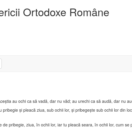
sericii Ortodoxe Române
. Aceştia au ochi ca să vadă, dar nu văd; au urechi ca să audă, dar nu au
ru pribegie şi pleacă ziua, sub ochii lor, şi pribegeşte sub ochii lor din 
 de pribegie, ziua, în ochii lor, iar tu pleacă seara, în ochii lor, cum se