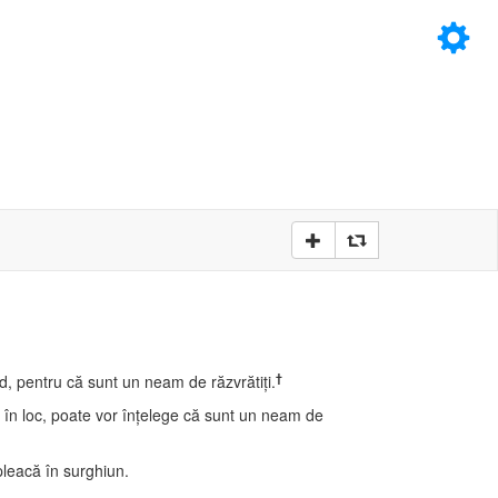
×
D
D
†
d, pentru că sunt un neam de răzvrătiţi.
loc în loc, poate vor înţelege că sunt un neam de
 pleacă în surghiun.