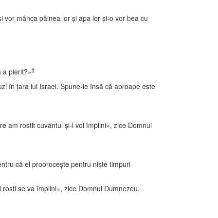
şi vor mânca pâinea lor şi apa lor şi-o vor bea cu
†
 a pierit?»
în ţara lui Israel. Spune-le însă că aproape este
e am rostit cuvântul şi-l voi împlini», zice Domnul
ntru că el prooroceşte pentru nişte timpuri
i rosti se va împlini», zice Domnul Dumnezeu.