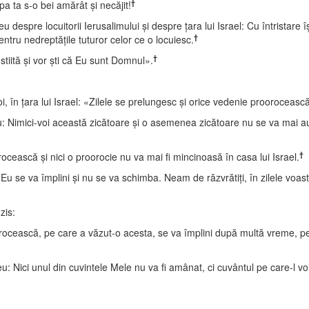
†
a ta s-o bei amărât şi necăjit!
spre locuitorii Ierusalimului şi despre ţara lui Israel: Cu întristare î
†
pentru nedreptăţile tuturor celor ce o locuiesc.
†
stiită şi vor şti că Eu sunt Domnul».
 în ţara lui Israel: «Zilele se prelungesc şi orice vedenie proorocească
mici-voi această zicătoare şi o asemenea zicătoare nu se va mai auzi 
†
ească şi nici o proorocie nu va mai fi mincinoasă în casa lui Israel.
 se va împlini şi nu se va schimba. Neam de răzvrătiţi, în zilele voastr
zis:
orocească, pe care a văzut-o acesta, se va împlini după multă vreme, pe
ici unul din cuvintele Mele nu va fi amânat, ci cuvântul pe care-l vo