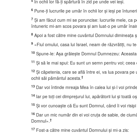
5
În ochii lor fă-ţi spărtură în zid pe unde vei ieşi.
6
Pune-ţi lucrurile pe umăr în ochii lor şi ieşi pe întune
7
Şi am făcut cum mi se poruncise: lucrurile mele, ca pe
întuneric mi-am scos povara şi am luat-o pe umăr înaint
8
Apoi a fost către mine cuvântul Domnului dimineaţa şi
9
«Fiul omului, casa lui Israel, neam de răzvrătiţi, nu te
10
Spune-le: Aşa grăieşte Domnul Dumnezeu: Aceasta este
11
Şi să le mai spui: Eu sunt un semn pentru voi; ceea ce
12
Şi căpetenia, care se află între ei, va lua povara pe u
†
ochii săi pământul acesta.
13
Dar voi întinde mreaja Mea în calea lui şi-l voi prinde
14
Iar pe toţi cei dimprejurul lui, apărătorii lui şi toată 
15
Şi vor cunoaşte că Eu sunt Domnul, când îi voi risipi 
16
Dar un mic număr din ei voi cruţa de sabie, de ciumă 
†
Domnul».
17
Fost-a către mine cuvântul Domnului şi mi-a zis: