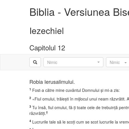
Biblia - Versiunea Bi
Iezechiel
Capitolul 12
Nimic
Nimic
Robia Ierusalimului.
1
Fost-a către mine cuvântul Domnului şi mi-a zis:
2
«Fiul omului, trăieşti în mijlocul unui neam răzvrătit
3
Tu însă, fiul omului, fă-ţi toate cele de trebuinţă pent
†
răzvrătiţi.
4
Lucrurile tale să le scoţi cum se scot lucrurile la vreme