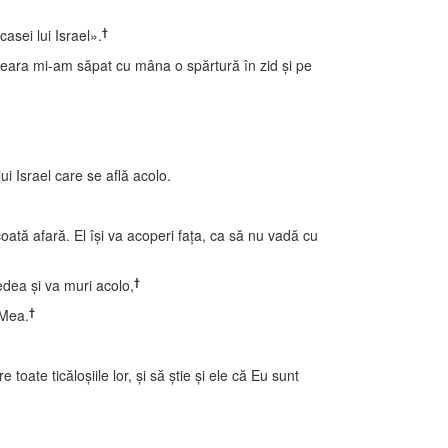
†
asei lui Israel».
 seara mi-am săpat cu mâna o spărtură în zid şi pe
 Israel care se află acolo.
coată afară. El îşi va acoperi faţa, ca să nu vadă cu
†
vedea şi va muri acolo,
†
a Mea.
ate ticăloşiile lor, şi să ştie şi ele că Eu sunt