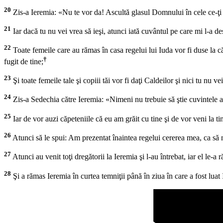
20
Zis-a Ieremia: «Nu te vor da! Ascultă glasul Domnului în cele ce-ţi gră
21
Iar dacă tu nu vei vrea să ieşi, atunci iată cuvântul pe care mi l-a 
22
Toate femeile care au rămas în casa regelui lui Iuda vor fi duse la căp
†
fugit de tine;
23
Şi toate femeile tale şi copiii tăi vor fi daţi Caldeilor şi nici tu nu v
24
Zis-a Sedechia către Ieremia: «Nimeni nu trebuie să ştie cuvintele ac
25
Iar de vor auzi căpeteniile că eu am grăit cu tine şi de vor veni la t
26
Atunci să le spui: Am prezentat înaintea regelui cererea mea, ca să n
27
Atunci au venit toţi dregătorii la Ieremia şi l-au întrebat, iar el le-a
28
Şi a rămas Ieremia în curtea temniţii până în ziua în care a fost luat 