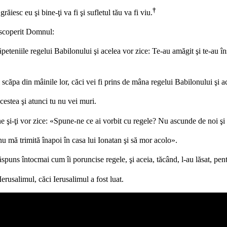
†
iesc eu şi bine-ţi va fi şi sufletul tău va fi viu.
descoperit Domnul:
eteniile regelui Babilonului şi acelea vor zice: Te-au amăgit şi te-au înşe
ei scăpa din mâinile lor, căci vei fi prins de mâna regelui Babilonului şi a
estea şi atunci tu nu vei muri.
ine şi-ţi vor zice: «Spune-ne ce ai vorbit cu regele? Nu ascunde de noi şi
u mă trimită înapoi în casa lui Ionatan şi să mor acolo».
 răspuns întocmai cum îi poruncise regele, şi aceia, tăcând, l-au lăsat, pen
Ierusalimul, căci Ierusalimul a fost luat.