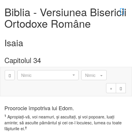
×
Biblia - Versiunea Bisericii
Ortodoxe Române
Isaia
D
Capitolul 34
Nimic
Nimic
D
Proorocie împotriva lui Edom.
1
Apropiaţi-vă, voi neamuri, şi ascultaţi, şi voi popoare, luaţi
aminte; să asculte pământul şi cei ce-l locuiesc, lumea cu toate
†
făpturile ei.