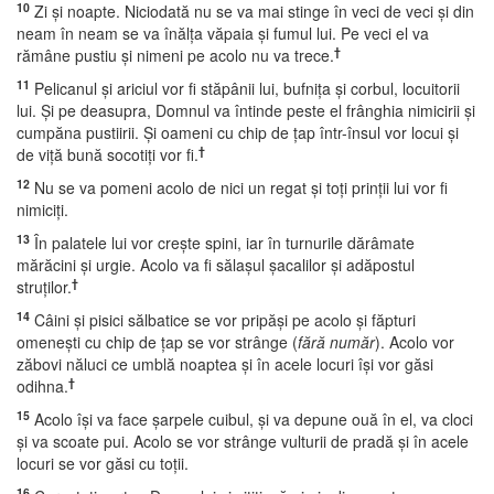
10
Zi şi noapte. Niciodată nu se va mai stinge în veci de veci şi din
neam în neam se va înălţa văpaia şi fumul lui. Pe veci el va
†
rămâne pustiu şi nimeni pe acolo nu va trece.
11
Pelicanul şi ariciul vor fi stăpânii lui, bufniţa şi corbul, locuitorii
lui. Şi pe deasupra, Domnul va întinde peste el frânghia nimicirii şi
cumpăna pustiirii. Şi oameni cu chip de ţap într-însul vor locui şi
†
de viţă bună socotiţi vor fi.
12
Nu se va pomeni acolo de nici un regat şi toţi prinţii lui vor fi
nimiciţi.
13
În palatele lui vor creşte spini, iar în turnurile dărâmate
mărăcini şi urgie. Acolo va fi sălaşul şacalilor şi adăpostul
†
struţilor.
14
Câini şi pisici sălbatice se vor pripăşi pe acolo şi făpturi
omeneşti cu chip de ţap se vor strânge (
fără număr
). Acolo vor
zăbovi năluci ce umblă noaptea şi în acele locuri îşi vor găsi
†
odihna.
15
Acolo îşi va face şarpele cuibul, şi va depune ouă în el, va cloci
şi va scoate pui. Acolo se vor strânge vulturii de pradă şi în acele
locuri se vor găsi cu toţii.
16