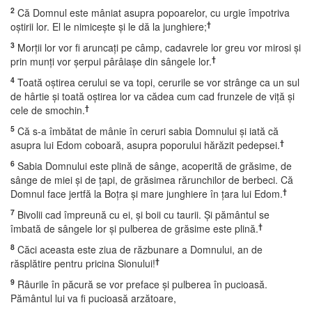
2
Că Domnul este mâniat asupra popoarelor, cu urgie împotriva
†
oştirii lor. El le nimiceşte şi le dă la junghiere;
3
Morţii lor vor fi aruncaţi pe câmp, cadavrele lor greu vor mirosi şi
†
prin munţi vor şerpui pârâiaşe din sângele lor.
4
Toată oştirea cerului se va topi, cerurile se vor strânge ca un sul
de hârtie şi toată oştirea lor va cădea cum cad frunzele de viţă şi
†
cele de smochin.
5
Că s-a îmbătat de mânie în ceruri sabia Domnului şi iată că
†
asupra lui Edom coboară, asupra poporului hărăzit pedepsei.
6
Sabia Domnului este plină de sânge, acoperită de grăsime, de
sânge de miei şi de ţapi, de grăsimea rărunchilor de berbeci. Că
†
Domnul face jertfă la Boţra şi mare junghiere în ţara lui Edom.
7
Bivolii cad împreună cu ei, şi boii cu taurii. Şi pământul se
†
îmbată de sângele lor şi pulberea de grăsime este plină.
8
Căci aceasta este ziua de răzbunare a Domnului, an de
†
răsplătire pentru pricina Sionului!
9
Râurile în păcură se vor preface şi pulberea în pucioasă.
Pământul lui va fi pucioasă arzătoare,