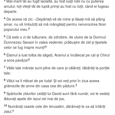
3
Mai-marii tăi au fugit laolaltă, au fost luaţi robi nu cu puterea
arcului; toţi vitejii tăi de luptă prinşi au fost cu toţii, când ei fugeau
departe.
4
De aceea vă zic: «Depărtaţi-vă de mine şi lăsaţi-mă să plâng
amar, nu vă îmbulziţi să mă mângâiaţi pentru nenorocirea fiicei
†
poporului meu.
5
Că este o zi de tulburare, de zdrobire, de uluire de la Domnul
Dumnezeu Savaot în valea vedeniei, prăbuşire de zid şi ţipetele
†
celor ce fug înspre munţi!
6
Elamul a luat tolba de săgeţi, Aramul a încălecat pe cal şi Chirul
†
a scos pavăza!
7
Văile tale măreţe sunt pline de care şi călăreţi, tăbărâţi la porţile
tale;
8
Vălul va fi ridicat de pe Iuda! Şi voi veţi privi în ziua aceea
†
grămezile de arme din casa cea din pădure.
9
Spărturile zidurilor cetăţii lui David sunt fără număr, voi le vedeţi.
Adunaţi apele din iazul cel mai de jos,
10
Număraţi casele cele din Ierusalim, dărâmaţi-le ca să întăriţi
†
zidul.