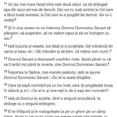
11
Un iaz mai mare faceţi între cele două ziduri, ca să strângeţi
apa din iazul cel mai de demult. Dar voi nu luaţi aminte la Cel care
a făcut toate acestea, la Cel care le-a pregătit de demult. Voi nu-L
†
vedeţi!
12
Şi în ziua aceea ne va îndemna Domnul Dumnezeu Savaot să
plângem, să suspinăm, să ne radem capul şi să ne încingem cu
†
sac.
13
Iată bucuria şi veselia, boi tăiaţi şi oi junghiate; toţi mănâncă din
†
carne şi beau vin: «Să mâncăm şi să bem, că mâine vom muri!»
14
Domnul Savaot a descoperit urechilor mele: Acest păcat nu vă
†
va fi iertat nici până la moarte, zice Domnul Dumnezeu Savaot.
15
Împotriva lui Şebna, mai-marele palatului, iată ce spune
Domnul Dumnezeu Savaot: «Du-te la acest dregător,
16
Care îşi sapă mormânt pe un loc înalt, care îşi pregăteşte locaş
în stâncă şi zi-i: «Ce ai tu şi cine eşti tu de-ţi sapi aici mormânt?
17
Iată că Domnul te azvârle, dintr-o singură aruncătură, te
strânge cu o singură strângere.
18
El te înfăşură şi te rostogoleşte ca pe un ghem pe un câmp
întins. Acolo tu vei muri; acolo vor merge carele tale măreţe, tu,