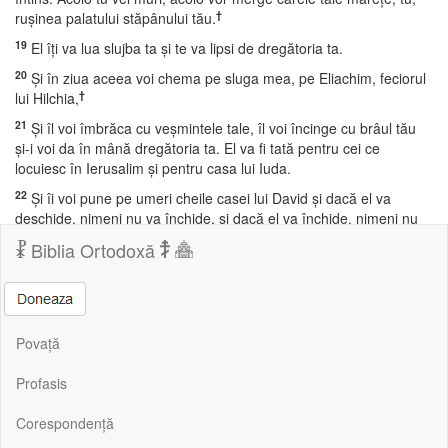
†
ruşinea palatului stăpânului tău.
19
El îţi va lua slujba ta şi te va lipsi de dregătoria ta.
20
Şi în ziua aceea voi chema pe sluga mea, pe Eliachim, feciorul
†
lui Hilchia,
21
Şi îl voi îmbrăca cu veşmintele tale, îl voi încinge cu brâul tău
şi-i voi da în mână dregătoria ta. El va fi tată pentru cei ce
locuiesc în Ierusalim şi pentru casa lui Iuda.
22
Şi îi voi pune pe umeri cheile casei lui David şi dacă el va
deschide, nimeni nu va închide, şi dacă el va închide, nimeni nu
†
va deschide.
Biblia Ortodoxă
23
Şi îl voi înfige ca pe un cui într-un loc de nădejde şi va fi scaun
†
de cinste pentru casa tatălui său.
24
Pe el se va rezema toată slava casei tatălui său, fii şi nepoţi;
toate vasele cele mai mici de la căni şi până la marile lighene.
Povață
25
În ziua aceea, zice Domnul Savaot, cuiul înfipt într-un loc tare
Profasis
se va slăbi; se va smulge şi va cădea şi povara atârnată de el va
†
fi nimicită, că aşa a grăit Domnul!»
Corespondență