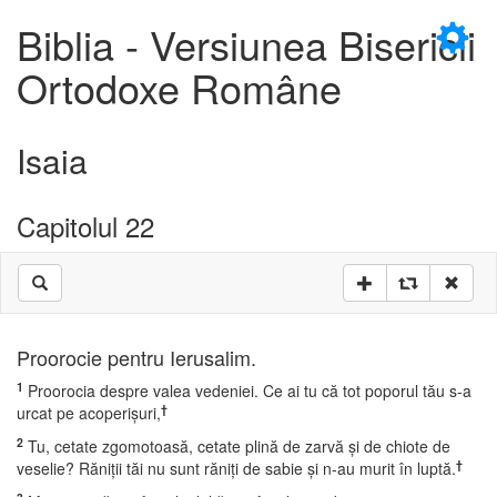
×
Biblia - Versiunea Bisericii
Ortodoxe Române
Isaia
Capitolul 22
Proorocie pentru Ierusalim.
1
Proorocia despre valea vedeniei. Ce ai tu că tot poporul tău s-a
†
urcat pe acoperişuri,
2
Tu, cetate zgomotoasă, cetate plină de zarvă şi de chiote de
†
veselie? Răniţii tăi nu sunt răniţi de sabie şi n-au murit în luptă.