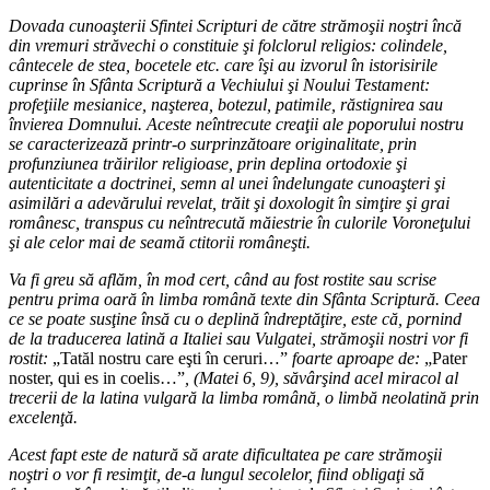
Dovada cunoaşterii Sfintei Scripturi de către strămoşii noştri încă
din vremuri străvechi o constituie şi folclorul religios: colindele,
cântecele de stea, bocetele etc. care îşi au izvorul în istorisirile
cuprinse în Sfânta Scriptură a Vechiului şi Noului Testament:
profeţiile mesianice, naşterea, botezul, patimile, răstignirea sau
învierea Domnului. Aceste neîntrecute creaţii ale poporului nostru
se caracterizează printr-o surprinzătoare originalitate, prin
profunziunea trăirilor religioase, prin deplina ortodoxie şi
autenticitate a doctrinei, semn al unei îndelungate cunoaşteri şi
asimilări a adevărului revelat, trăit şi doxologit în simţire şi grai
românesc, transpus cu neîntrecută măiestrie în culorile Voroneţului
şi ale celor mai de seamă ctitorii româneşti.
Va fi greu să aflăm, în mod cert, când au fost rostite sau scrise
pentru prima oară în limba română texte din Sfânta Scriptură. Ceea
ce se poate susţine însă cu o deplină îndreptăţire, este că, pornind
de la traducerea latină a Italiei sau Vulgatei, strămoşii nostri vor fi
rostit:
„Tatăl nostru care eşti în ceruri…”
foarte aproape de:
„Pater
noster, qui es in coelis…”
, (Matei 6, 9), săvârşind acel miracol al
trecerii de la latina vulgară la limba română, o limbă neolatină prin
excelenţă.
Acest fapt este de natură să arate dificultatea pe care strămoşii
noştri o vor fi resimţit, de-a lungul secolelor, fiind obligaţi să