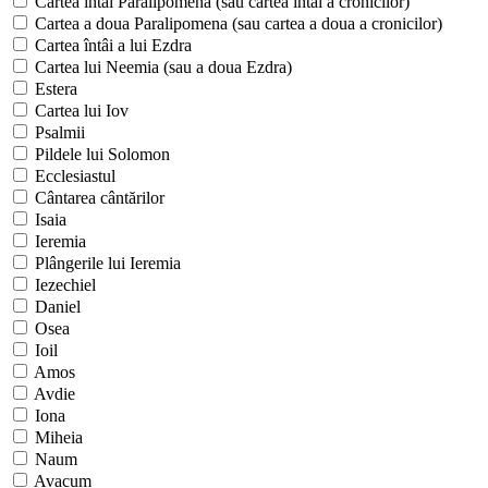
Cartea întâi Paralipomena (sau cartea întâi a cronicilor)
Cartea a doua Paralipomena (sau cartea a doua a cronicilor)
Cartea întâi a lui Ezdra
Cartea lui Neemia (sau a doua Ezdra)
Estera
Cartea lui Iov
Psalmii
Pildele lui Solomon
Ecclesiastul
Cântarea cântărilor
Isaia
Ieremia
Plângerile lui Ieremia
Iezechiel
Daniel
Osea
Ioil
Amos
Avdie
Iona
Miheia
Naum
Avacum