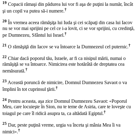
19
Copacii rămaşi din pădurea lui vor fi aşa de puţini la număr, încât
†
şi un copil va putea să-i numere.
20
În vremea aceea rămăşiţa lui Iuda şi cei scăpaţi din casa lui Iacov
nu se vor mai sprijini pe cel ce i-a lovit, ci se vor sprijini, cu credinţă,
†
pe Dumnezeu, Sfântul lui Israel.
21
†
O rămăşiţă din Iacov se va întoarce la Dumnezeul cel puternic.
22
Chiar dacă poporul tău, Israele, ar fi ca nisipul mării, numai o
rămăşiţă se va întoarce. Nimicirea este hotărâtă de dreptatea cea
†
nemăsurată.
23
Această poruncă de nimicire, Domnul Dumnezeu Savaot o va
†
împlini în tot cuprinsul ţării.
24
Pentru aceasta, aşa zice Domnul Dumnezeu Savaot: «Poporul
Meu, care locuieşte în Sion, nu te teme de Asiria, care te loveşte cu
†
toiagul pe care îl ridică asupra ta, ca altădată Egiptul.
25
Dar, peste puţină vreme, urgia va înceta şi mânia Mea îi va
†
nimici».