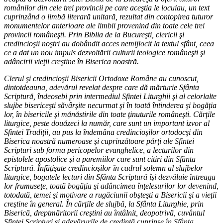
românilor din cele trei provincii pe care aceştia le locuiau, un text
cuprinzând o limbă literară unitară, rezultat din contopirea tuturor
monumentelor anterioare ale limbii provenind din toate cele trei
provincii româneşti. Prin Biblia de la Bucureşti, clericii şi
credincioşii noştri au dobândit acces nemijlocit la textul sfânt, ceea
ce a dat un nou impuls dezvoltării culturii teologice româneşti şi
adâncirii vieţii creştine în Biserica noastră.
Clerul şi credincioşii Bisericii Ortodoxe Române au cunoscut,
dintotdeauna, adevărul revelat despre care dă mărturie Sfânta
Scriptură, îndeosebi prin intermediul Sfintei Liturghii şi al celorlalte
slujbe bisericeşti săvârşite necurmat şi în toată întinderea şi bogăţia
lor, în bisericile şi mănăstirile din toate ţinuturile româneşti. Cărţile
liturgice, peste douăzeci la număr, care sunt un important izvor al
Sfintei Tradiţii, au pus la îndemâna credincioşilor ortodocşi din
Biserica noastră numeroase şi cuprinzătoare părţi ale Sfintei
Scripturi sub forma pericopelor evanghelice, a lecturilor din
epistolele apostolice şi a paremiilor care sunt citiri din Sfânta
Scriptură. Înfăţişate credincioşilor în cadrul solemn al slujbelor
liturgice, bogatele lecturi din Sfânta Scriptură îşi dezvăluie întreaga
lor frumuseţe, toată bogăţia şi adâncimea înţelesurilor lor devenind,
totodată, temei şi motivare a rugăciunii obşteşti a Bisericii şi a vieţii
creştine în general. În cărţile de slujbă, la Sfânta Liturghie, prin
Biserică, dreptmăritorii creştini au întâlnit, deopotrivă, cuvântul
Sfintei Scripturi şi adevărurile de credinţă cuprinse în Sfânta