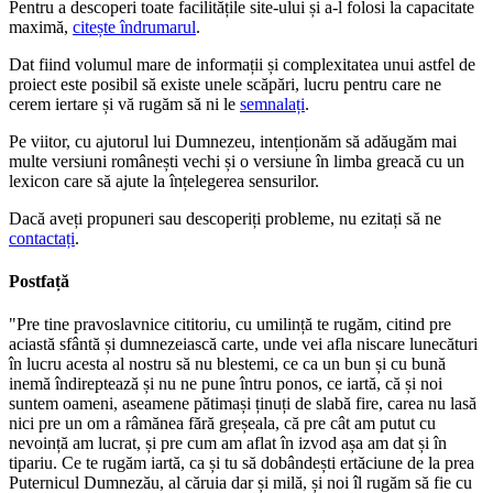
Pentru a descoperi toate facilitățile site-ului și a-l folosi la capacitate
maximă,
citește îndrumarul
.
Dat fiind volumul mare de informații și complexitatea unui astfel de
proiect este posibil să existe unele scăpări, lucru pentru care ne
cerem iertare și vă rugăm să ni le
semnalați
.
Pe viitor, cu ajutorul lui Dumnezeu, intenționăm să adăugăm mai
multe versiuni românești vechi și o versiune în limba greacă cu un
lexicon care să ajute la înțelegerea sensurilor.
Dacă aveți propuneri sau descoperiți probleme, nu ezitați să ne
contactați
.
Postfață
"Pre tine pravoslavnice cititoriu, cu umilință te rugăm, citind pre
aciastă sfântă și dumnezeiască carte, unde vei afla niscare lunecături
în lucru acesta al nostru să nu blestemi, ce ca un bun și cu bună
inemă îndireptează și nu ne pune întru ponos, ce iartă, că și noi
suntem oameni, aseamene pătimași ținuți de slabă fire, carea nu lasă
nici pre un om a râmănea fără greșeala, că pre cât am putut cu
nevoință am lucrat, și pre cum am aflat în izvod așa am dat și în
tipariu. Ce te rugăm iartă, ca și tu să dobândești ertăciune de la prea
Puternicul Dumnezău, al căruia dar și milă, și noi îl rugăm să fie cu