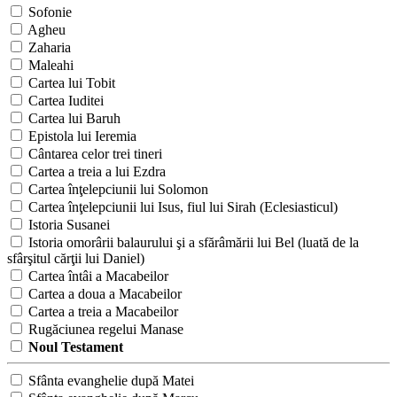
Sofonie
Agheu
Zaharia
Maleahi
Cartea lui Tobit
Cartea Iuditei
Cartea lui Baruh
Epistola lui Ieremia
Cântarea celor trei tineri
Cartea a treia a lui Ezdra
Cartea înţelepciunii lui Solomon
Cartea înţelepciunii lui Isus, fiul lui Sirah (Eclesiasticul)
Istoria Susanei
Istoria omorârii balaurului şi a sfărâmării lui Bel (luată de la
sfârşitul cărţii lui Daniel)
Cartea întâi a Macabeilor
Cartea a doua a Macabeilor
Cartea a treia a Macabeilor
Rugăciunea regelui Manase
Noul Testament
Sfânta evanghelie după Matei