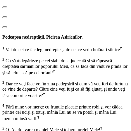
Pedeapsa nedreptăţii. Pieirea Asirienilor.
1
†
Vai de cei ce fac legi nedrepte şi de cei ce scriu hotărâri silnice
2
Ca să îndepărteze pe cei slabi de la judecată şi să răpească
dreptatea sărmanilor poporului Meu, ca să facă din văduve prada lor
†
şi să jefuiască pe cei orfani!
3
Dar ce veţi face voi în ziua pedepsirii şi cum vă veţi feri de furtuna
ce vine de departe? Către cine veţi fugi ca să fiţi ajutaţi şi unde veţi
†
lăsa comorile voastre?
4
Fără mine vor merge cu frunţile plecate printre robi şi vor cădea
printre cei ucişi şi totuşi mânia Lui nu se va potoli şi mâna Lui
†
mereu întinsă va fi.
5
†
O, Asirie, varga mâniei Mele şi toiagul urgiei Mele!