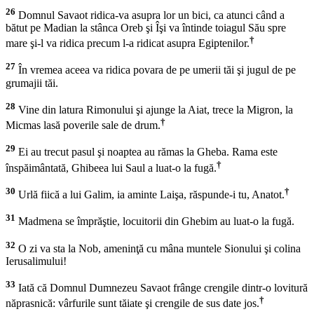
26
Domnul Savaot ridica-va asupra lor un bici, ca atunci când a
bătut pe Madian la stânca Oreb şi Îşi va întinde toiagul Său spre
†
mare şi-l va ridica precum l-a ridicat asupra Egiptenilor.
27
În vremea aceea va ridica povara de pe umerii tăi şi jugul de pe
grumajii tăi.
28
Vine din latura Rimonului şi ajunge la Aiat, trece la Migron, la
†
Micmas lasă poverile sale de drum.
29
Ei au trecut pasul şi noaptea au rămas la Gheba. Rama este
†
înspăimântată, Ghibeea lui Saul a luat-o la fugă.
30
†
Urlă fiică a lui Galim, ia aminte Laişa, răspunde-i tu, Anatot.
31
Madmena se împrăştie, locuitorii din Ghebim au luat-o la fugă.
32
O zi va sta la Nob, ameninţă cu mâna muntele Sionului şi colina
Ierusalimului!
33
Iată că Domnul Dumnezeu Savaot frânge crengile dintr-o lovitură
†
năprasnică: vârfurile sunt tăiate şi crengile de sus date jos.