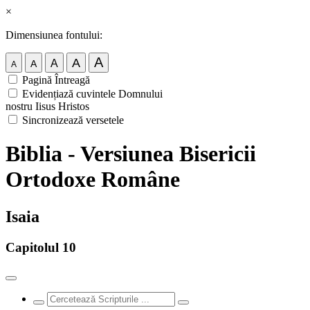
×
Dimensiunea fontului:
A
A
A
A
A
Pagină Întreagă
Evidențiază cuvintele Domnului
nostru Iisus Hristos
Sincronizează versetele
Biblia - Versiunea Bisericii
Ortodoxe Române
Isaia
Capitolul 10