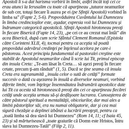
Apostoli li s-a dat harisma vorbirii în limbi, astfel încât toţi cei ce
erau atunci la Ierusalim cu toate că aparţineau
„tuturor neamurilor
de sub cer, totuşi fiecare îi auzea pe ei
(pe Sfinţii Apostoli)
vorbind în
limba sa”
(Fapte 2, 5-6). Propovăduirea Cuvântului lui Dumnezeu
în limba credincioşilor este, aşadar, expresia voii lui Dumnezeu şi
îndrumare categorică apostolică. Sfinţii Apostoli hirotoneau preoţi
în fiecare Biserică (Fapte 14, 23),
„pe cei ce au crezut mai întâi”
din
acea Biserică, după cum scrie Sfântul Clement Romanul (Epistola
către Corinteni XLII, 4), tocmai pentru ca aceştia să poată
propovădui adevărul credinţei pe înţelesul acelora pe care-i
păstoreau. Acest principiu fundamental al pastoralei creştine este
stabilit de Apostolul neamurilor când îi scrie lui Tit, primul episcop
din insula Creta:
„Te-am lăsat în Creta… să aşezi preoţi în fiecare
cetate, precum ţi-am rânduit”
(1, 5). Dacă se ţine seama că insula
Creta era supranumită „insula celor o sută de cetăţi” formate
succesiv o dată cu aşezarea în insulă a diverselor neamuri, vorbind
diferite limbi, vom înţelege însemnătatea îndrumării apostolice date
lui Tit ca acesta să hirotonească preoţi din cei ce aparţineau fiecărei
cetăţi unde aceştia urmau să-şi desfăşoare lucrarea. Cunoaşterea de
către păstorul spiritual a mentalităţii, obiceiurilor, dar mai ales a
limbii păstoriţilor săi, era nu numai obligatorie, dar şi cea mai
sigură chezăşie a deplinei izbânzi a lucrării preoţeşti, pentru ca
„toată limba să dea slavă lui Dumnezeu”
(Rom 14, 11; cf Isaia 45,
23) şi să mărturisească
„toate graiurile că Domn este Hristos, întru
slava lui Dumnezeu-Tatăl”
(Filip 2, 11).