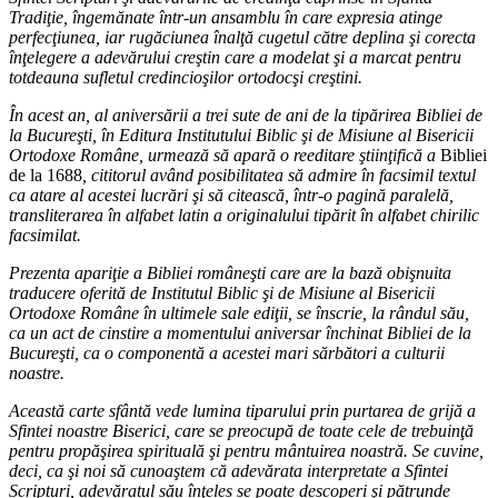
Tradiţie, îngemănate într-un ansamblu în care expresia atinge
perfecţiunea, iar rugăciunea înalţă cugetul către deplina şi corecta
înţelegere a adevărului creştin care a modelat şi a marcat pentru
totdeauna sufletul credincioşilor ortodocşi creştini.
În acest an, al aniversării a trei sute de ani de la tipărirea Bibliei de
la Bucureşti, în Editura Institutului Biblic şi de Misiune al Bisericii
Ortodoxe Române, urmează să apară o reeditare ştiinţifică a
Bibliei
de la 1688
, cititorul având posibilitatea să admire în facsimil textul
ca atare al acestei lucrări şi să citească, într-o pagină paralelă,
transliterarea în alfabet latin a originalului tipărit în alfabet chirilic
facsimilat.
Prezenta apariţie a Bibliei româneşti care are la bază obişnuita
traducere oferită de Institutul Biblic şi de Misiune al Bisericii
Ortodoxe Române în ultimele sale ediţii, se înscrie, la rândul său,
ca un act de cinstire a momentului aniversar închinat Bibliei de la
Bucureşti, ca o componentă a acestei mari sărbători a culturii
noastre.
Această carte sfântă vede lumina tiparului prin purtarea de grijă a
Sfintei noastre Biserici, care se preocupă de toate cele de trebuinţă
pentru propăşirea spirituală şi pentru mântuirea noastră. Se cuvine,
deci, ca şi noi să cunoaştem că adevărata interpretate a Sfintei
Scripturi, adevăratul său înţeles se poate descoperi şi pătrunde