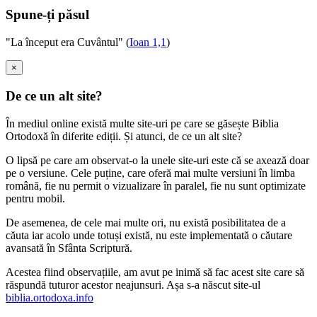
Spune-ți păsul
"La început era Cuvântul" (
Ioan 1,1
)
×
De ce un alt site?
În mediul online există multe site-uri pe care se găsește Biblia
Ortodoxă în diferite ediții. Și atunci, de ce un alt site?
O lipsă pe care am observat-o la unele site-uri este că se axează doar
pe o versiune. Cele puține, care oferă mai multe versiuni în limba
română, fie nu permit o vizualizare în paralel, fie nu sunt optimizate
pentru mobil.
De asemenea, de cele mai multe ori, nu există posibilitatea de a
căuta iar acolo unde totuși există, nu este implementată o căutare
avansată în Sfânta Scriptură.
Acestea fiind observațiile, am avut pe inimă să fac acest site care să
răspundă tuturor acestor neajunsuri. Așa s-a născut site-ul
biblia.ortodoxa.info