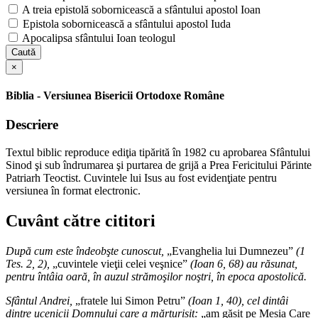
A treia epistolă sobornicească a sfântului apostol Ioan
Epistola sobornicească a sfântului apostol Iuda
Apocalipsa sfântului Ioan teologul
Caută
×
Biblia - Versiunea Bisericii Ortodoxe Române
Descriere
Textul biblic reproduce ediţia tipărită în 1982 cu aprobarea Sfântului
Sinod şi sub îndrumarea şi purtarea de grijă a Prea Fericitului Părinte
Patriarh Teoctist. Cuvintele lui Isus au fost evidenţiate pentru
versiunea în format electronic.
Cuvânt către cititori
După cum este îndeobşte cunoscut,
„Evanghelia lui Dumnezeu”
(1
Tes. 2, 2),
„cuvintele vieţii celei veşnice”
(Ioan 6, 68) au răsunat,
pentru întâia oară, în auzul strămoşilor noştri, în epoca apostolică.
Sfântul Andrei,
„fratele lui Simon Petru”
(Ioan 1, 40), cel dintâi
dintre ucenicii Domnului care a mărturisit:
„am găsit pe Mesia Care