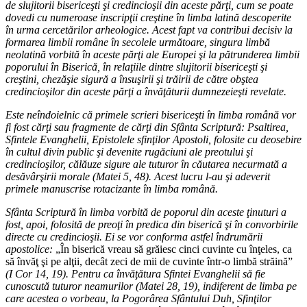
de slujitorii bisericeşti şi credincioşii din aceste părţi, cum se poate
dovedi cu numeroase inscripţii creştine în limba latină descoperite
în urma cercetărilor arheologice. Acest fapt va contribui decisiv la
formarea limbii române în secolele următoare, singura limbă
neolatină vorbită în aceste părţi ale Europei şi la pătrunderea limbii
poporului în Biserică, în relaţiile dintre slujitorii bisericeşti şi
creştini, chezăşie sigură a însuşirii şi trăirii de către obştea
credincioşilor din aceste părţi a învăţăturii dumnezeieşti revelate.
Este neîndoielnic că primele scrieri bisericeşti în limba română vor
fi fost cărţi sau fragmente de cărţi din Sfânta Scriptură: Psaltirea,
Sfintele Evanghelii, Epistolele sfinţilor Apostoli, folosite cu deosebire
în cultul divin public şi devenite rugăciuni ale preotului şi
credincioşilor, călăuze sigure ale tuturor în căutarea necurmată a
desăvârşirii morale (Matei 5, 48). Acest lucru l-au şi adeverit
primele manuscrise rotacizante în limba română.
Sfânta Scriptură în limba vorbită de poporul din aceste ţinuturi a
fost, apoi, folosită de preoţi în predica din biserică şi în convorbirile
directe cu credincioşii. Ei se vor conforma astfel îndrumării
apostolice:
„În biserică vreau să grăiesc cinci cuvinte cu înţeles, ca
să învăţ şi pe alţii, decât zeci de mii de cuvinte într-o limbă străină”
(I Cor 14, 19). Pentru ca învăţătura Sfintei Evanghelii să fie
cunoscută tuturor neamurilor (Matei 28, 19), indiferent de limba pe
care acestea o vorbeau, la Pogorârea Sfântului Duh, Sfinţilor