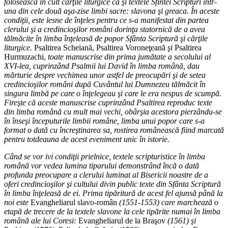
folosească în cult cărţile liturgice ca şi textele Sfintei Scripturi într-
una din cele două aşa-zise limbi sacre: slavona şi greaca. În aceste
condiţii, este lesne de înţeles pentru ce s-a manifestat din partea
clerului şi a credincioşilor români dorinţa statornică de a avea
tălmăcite în limba înţeleasă de popor Sfânta Scriptură şi cărţile
liturgice.
Psaltirea Scheiană, Psaltirea Voroneţeană
şi
Psaltirea
Hurmuzachi,
toate manuscrise din prima jumătate a secolului al
XVI-lea, cuprinzând Psalmii lui David în limba română, dau
mărturie despre vechimea unor astfel de preocupări şi de setea
credincioşilor români după Cuvântul lui Dumnezeu tălmăcit în
singura limbă pe care o înţelegeau şi care le era nespus de scumpă.
Fireşte că aceste manuscrise cuprinzând Psaltirea reproduc texte
din limba română cu mult mai vechi, obârşia acestora pierzându-se
în înseşi începuturile limbii române, limba unui popor care s-a
format o dată cu încreştinarea sa, rostirea românească fiind marcată
pentru totdeauna de acest eveniment unic în istorie.
Când se vor ivi condiţii prielnice, textele scripturistice în limba
română vor vedea lumina tiparului demonstrând încă o dată
profunda preocupare a clerului luminat al Bisericii noastre de a
oferi credincioşilor şi cultului divin public texte din Sfânta Scriptură
în limba înţeleasă de ei. Prima tipăritură de acest fel ajunsă până la
noi este
Evangheliarul slavo-român
(1551-1553) care marchează o
etapă de trecere de la textele slavone la cele tipărite numai în limba
română ale lui Coresi:
Evangheliarul de la Braşov
(1561) şi