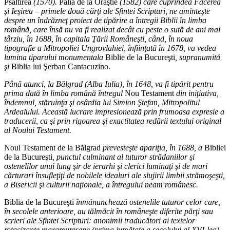
Psaltirea
(1570).
Palia de la Orăştie
(1582) care cuprindea Facerea
şi Ieşirea – primele două cărţi ale Sfintei Scripturi, ne aminteşte
despre un îndrăzneţ proiect de tipărire a întregii Biblii în limba
română, care însă nu va fi realizat decât cu peste o sută de ani mai
târziu, în 1688, în capitala Ţării Româneşti, când, în noua
tipografie a Mitropoliei Ungrovlahiei, înfiinţată în 1678, va vedea
lumina tiparului monumentala
Biblie de la Bucureşti
, supranumită
şi
Biblia lui Şerban Cantacuzino.
Până atunci, la Bălgrad (Alba Iulia), în 1648, va fi tipărit pentru
prima dată în limba română întregul
Nou Testament
din iniţiativa,
îndemnul, stăruinţa şi osârdia lui Simion Ştefan, Mitropolitul
Ardealului. Această lucrare impresionează prin frumoasa expresie a
traducerii, ca şi prin rigoarea şi exactitatea redării textului original
al Noului Testament.
Noul Testament de la Bălgrad
prevesteşte apariţia, în 1688, a
Bibliei
de la Bucureşti
, punctul culminant al tuturor strădaniilor şi
ostenelilor unui lung şir de ierarhi şi clerici luminaţi şi de mari
cărturari însufleţiţi de nobilele idealuri ale slujirii limbii strămoşeşti,
a Bisericii şi culturii naţionale, a întregului neam românesc.
Biblia de la Bucureşti
înmănunchează ostenelile tuturor celor care,
în secolele anterioare, au tălmăcit în româneşte diferite părţi sau
scrieri ale Sfintei Scripturi: anonimii traducători ai textelor
rotacizante maramureşene (prima jumătate a secolului al XVI-lea),