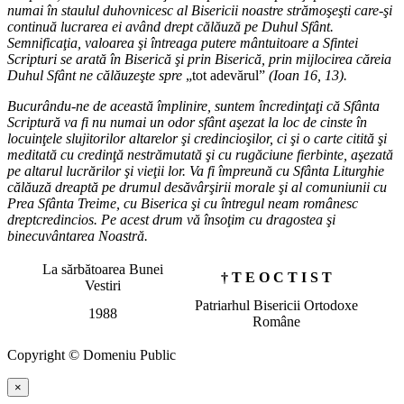
numai în staulul duhovnicesc al Bisericii noastre strămoşeşti care-şi
continuă lucrarea ei având drept călăuză pe Duhul Sfânt.
Semnificaţia, valoarea şi întreaga putere mântuitoare a Sfintei
Scripturi se arată în Biserică şi prin Biserică, prin mijlocirea căreia
Duhul Sfânt ne călăuzeşte spre
„tot adevărul”
(Ioan 16, 13).
Bucurându-ne de această împlinire, suntem încredinţaţi că Sfânta
Scriptură va fi nu numai un odor sfânt aşezat la loc de cinste în
locuinţele slujitorilor altarelor şi credincioşilor, ci şi o carte citită şi
meditată cu credinţă nestrămutată şi cu rugăciune fierbinte, aşezată
pe altarul lucrărilor şi vieţii lor. Va fi împreună cu Sfânta Liturghie
călăuză dreaptă pe drumul desăvârşirii morale şi al comuniunii cu
Prea Sfânta Treime, cu Biserica şi cu întregul neam românesc
dreptcredincios. Pe acest drum vă însoţim cu dragostea şi
binecuvântarea Noastră.
La sărbătoarea Bunei
† T E O C T I S T
Vestiri
Patriarhul Bisericii Ortodoxe
1988
Române
Copyright © Domeniu Public
×