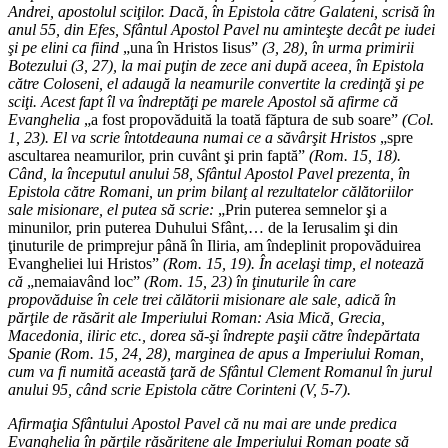
Andrei, apostolul sciţilor. Dacă, în Epistola către Galateni, scrisă în
anul 55, din Efes, Sfântul Apostol Pavel nu aminteşte decât pe iudei
şi pe elini ca fiind
„una în Hristos Iisus”
(3, 28), în urma primirii
Botezului (3, 27), la mai puţin de zece ani după aceea, în Epistola
către Coloseni, el adaugă la neamurile convertite la credinţă şi pe
sciţi. Acest fapt îl va îndreptăţi pe marele Apostol să afirme că
Evanghelia
„a fost propovăduită la toată făptura de sub soare”
(Col.
1, 23). El va scrie întotdeauna numai ce a săvârşit Hristos
„spre
ascultarea neamurilor, prin cuvânt şi prin faptă”
(Rom. 15, 18).
Când, la începutul anului 58, Sfântul Apostol Pavel prezenta, în
Epistola către Romani, un prim bilanţ al rezultatelor călătoriilor
sale misionare, el putea să scrie:
„Prin puterea semnelor şi a
minunilor, prin puterea Duhului Sfânt,… de la Ierusalim şi din
ţinuturile de primprejur până în Iliria, am îndeplinit propovăduirea
Evangheliei lui Hristos”
(Rom. 15, 19). În acelaşi timp, el notează
că
„nemaiavând loc”
(Rom. 15, 23) în ţinuturile în care
propovăduise în cele trei călătorii misionare ale sale, adică în
părţile de răsărit ale Imperiului Roman: Asia Mică, Grecia,
Macedonia, iliric etc., dorea să-şi îndrepte paşii către îndepărtata
Spanie (Rom. 15, 24, 28), marginea de apus a Imperiului Roman,
cum va fi numită această ţară de Sfântul Clement Romanul în jurul
anului 95, când scrie Epistola către Corinteni (V, 5-7).
Afirmaţia Sfântului Apostol Pavel că nu mai are unde predica
Evanghelia în părţile răsăritene ale Imperiului Roman poate să