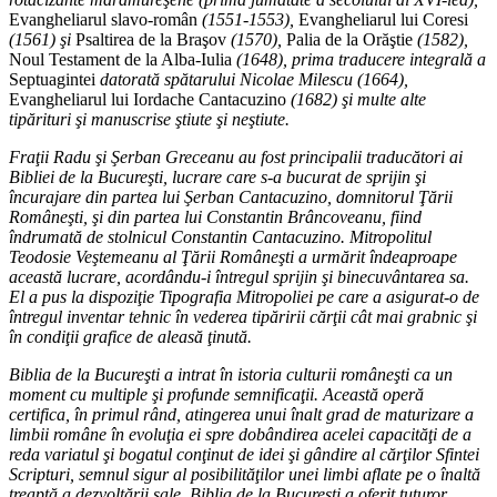
Evangheliarul slavo-român
(1551-1553),
Evangheliarul lui Coresi
(1561) şi
Psaltirea de la Braşov
(1570),
Palia de la Orăştie
(1582),
Noul Testament de la Alba-Iulia
(1648), prima traducere integrală a
Septuagintei
datorată spătarului Nicolae Milescu (1664),
Evangheliarul lui Iordache Cantacuzino
(1682) şi multe alte
tipărituri şi manuscrise ştiute şi neştiute.
Fraţii Radu şi Şerban Greceanu au fost principalii traducători ai
Bibliei de la Bucureşti, lucrare care s-a bucurat de sprijin şi
încurajare din partea lui Şerban Cantacuzino, domnitorul Ţării
Româneşti, şi din partea lui Constantin Brâncoveanu, fiind
îndrumată de stolnicul Constantin Cantacuzino. Mitropolitul
Teodosie Veştemeanu al Ţării Româneşti a urmărit îndeaproape
această lucrare, acordându-i întregul sprijin şi binecuvântarea sa.
El a pus la dispoziţie Tipografia Mitropoliei pe care a asigurat-o de
întregul inventar tehnic în vederea tipăririi cărţii cât mai grabnic şi
în condiţii grafice de aleasă ţinută.
Biblia de la Bucureşti a intrat în istoria culturii româneşti ca un
moment cu multiple şi profunde semnificaţii. Această operă
certifica, în primul rând, atingerea unui înalt grad de maturizare a
limbii române în evoluţia ei spre dobândirea acelei capacităţi de a
reda variatul şi bogatul conţinut de idei şi gândire al cărţilor Sfintei
Scripturi, semnul sigur al posibilităţilor unei limbi aflate pe o înaltă
treaptă a dezvoltării sale. Biblia de la Bucureşti a oferit tuturor