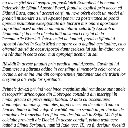
nu avem ştiri decât asupra propovăduirii Evangheliei la neamuri,
îndeosebi de Sfântul Apostol Pavel, faptul se explică prin aceea că
Sfântul Luca, autorul acestei cărţi, nu ne-a oferit decât un model al
predicii misionare a unei Apostol pentru ca posteritatea să poată
aprecia rezultatele excepţionale ale lucrării misionare apostolice
raportând acest model la numărul tuturor celorlalţi Apostoli ai
Domnului şi la acela al celorlalţi misionari creştini de la
începuturile Bisericii. Într-o astfel de lumină, predica Sfântului
Apostol Andrei în Sciţia Mică ne apare ca o deplină certitudine, ca o
ofrandă adusă de acest Apostol dumnezeiescului său Învăţător care
l-a rânduit în ceata celor mai apropiaţi ucenici ai săi.
Răsădit în aceste ţinuturi prin predica unui Apostol, Cuvântul lui
Dumnezeu a pătruns adânc în conştiinţa şi memoria celor care le
locuiau, devenind una din componentele fundamentale ale trăirii lor
creştine şi ale vieţii lor spirituale.
Primele dovezi privind vechimea creştinismului românesc sunt unele
descoperiri arheologice din Dobrogea constând din inscripţii în
limba greacă de provenienţă biblică. O dată cu accentuarea
dominaţiei romane şi, mai ales, după cucerirea de către Traian a
Daciei, limba latină vulgară vorbită mai cu seamă în provinciile de
margine ale Imperiului va fi tot mai des folosită în Sciţia Mică şi în
celelalte provincii ale Daciei. În aceste condiţii, prima traducere
latină a Sfintei Scripturi, numită Itala (sec. II), va fi, desigur, folosită