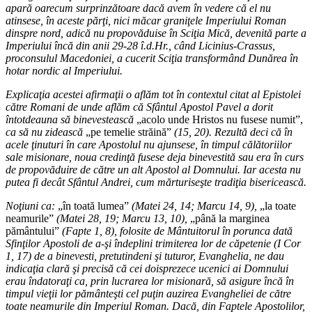
apară oarecum surprinzătoare dacă avem în vedere că el nu
atinsese, în aceste părţi, nici măcar graniţele Imperiului Roman
dinspre nord, adică nu propovăduise în Sciţia Mică, devenită parte a
Imperiului încă din anii 29-28 î.d.Hr., când Licinius-Crassus,
proconsulul Macedoniei, a cucerit Sciţia transformând Dunărea în
hotar nordic al Imperiului.
Explicaţia acestei afirmaţii o aflăm tot în contextul citat al Epistolei
către Romani de unde aflăm că Sfântul Apostol Pavel a dorit
întotdeauna să binevestească
„acolo unde Hristos nu fusese numit”,
ca să nu zidească
„pe temelie străină”
(15, 20). Rezultă deci că în
acele ţinuturi în care Apostolul nu ajunsese, în timpul călătoriilor
sale misionare, noua credinţă fusese deja binevestită sau era în curs
de propovăduire de către un alt Apostol al Domnului. Iar acesta nu
putea fi decât Sfântul Andrei, cum mărturiseşte tradiţia bisericească.
Noţiuni ca:
„în toată lumea”
(Matei 24, 14; Marcu 14, 9),
„la toate
neamurile”
(Matei 28, 19; Marcu 13, 10),
„până la marginea
pământului”
(Fapte 1, 8), folosite de Mântuitorul în porunca dată
Sfinţilor Apostoli de a-şi îndeplini trimiterea lor de căpetenie (I Cor
1, 17) de a binevesti, pretutindeni şi tuturor, Evanghelia, ne dau
indicaţia clară şi precisă că cei doisprezece ucenici ai Domnului
erau îndatoraţi ca, prin lucrarea lor misionară, să asigure încă în
timpul vieţii lor pământeşti cel puţin auzirea Evangheliei de către
toate neamurile din Imperiul Roman. Dacă, din Faptele Apostolilor,