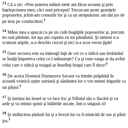
13
Că a zis: «Prin puterea mâinii mele am făcut aceasta şi prin
înţelepciunea mea; căci sunt priceput! Trecut-am peste graniţele
popoarelor, jefuit-am comorile lor şi ca un atotputernic am dat jos de
†
pe tron pe conducători.
14
Mâna mea a apucat ca pe un cuib bogăţiile popoarelor şi, precum
iei ouă părăsite, tot aşa am cuprins eu tot pământul. Şi nimeni n-a
scuturat aripile, n-a deschis ciocul şi nici n-a scos vreun ţipăt!
15
Oare securea este ea măreaţă faţă de cel ce o ridică sau ferăstrăul
se înalţă împotriva celui ce-l mânuieşte? Ca şi cum varga ar da avânt
†
celui care o ridică şi toiagul ar însufleţi braţul care îl duce!
16
De aceea Domnul Dumnezeu Savaot va trimite prăpădul în
această voinică oştire asiriană şi sănătatea lor o vor mistui frigurile ca
†
un pârjol.
17
Şi lumina lui Israel se va face foc şi Sfântul său o flacără şi va
arde şi va mistui spinii şi bălăriile uscate, într-o singură zi!
18
Şi strălucirea pădurii lui şi a livezii lui va fi nimicită de sus şi până
†
jos.