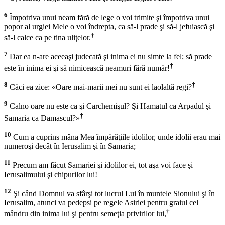
6
Împotriva unui neam fără de lege o voi trimite şi împotriva unui
popor al urgiei Mele o voi îndrepta, ca să-l prade şi să-l jefuiască şi
†
să-l calce ca pe tina uliţelor.
7
Dar ea n-are aceeaşi judecată şi inima ei nu simte la fel; să prade
†
este în inima ei şi să nimicească neamuri fără număr!
8
†
Căci ea zice: «Oare mai-marii mei nu sunt ei laolaltă regi?
9
Calno oare nu este ca şi Carchemişul? Şi Hamatul ca Arpadul şi
†
Samaria ca Damascul?»
10
Cum a cuprins mâna Mea împărăţiile idolilor, unde idolii erau mai
numeroşi decât în Ierusalim şi în Samaria;
11
Precum am făcut Samariei şi idolilor ei, tot aşa voi face şi
Ierusalimului şi chipurilor lui!
12
Şi când Domnul va sfârşi tot lucrul Lui în muntele Sionului şi în
Ierusalim, atunci va pedepsi pe regele Asiriei pentru graiul cel
†
mândru din inima lui şi pentru semeţia privirilor lui,