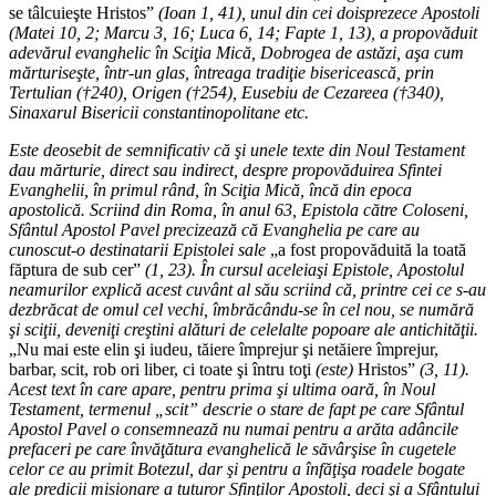
se tâlcuieşte Hristos”
(Ioan 1, 41), unul din cei doisprezece Apostoli
(Matei 10, 2; Marcu 3, 16; Luca 6, 14; Fapte 1, 13), a propovăduit
adevărul evanghelic în Sciţia Mică, Dobrogea de astăzi, aşa cum
mărturiseşte, într-un glas, întreaga tradiţie bisericească, prin
Tertulian (†240), Origen (†254), Eusebiu de Cezareea (†340),
Sinaxarul Bisericii constantinopolitane etc.
Este deosebit de semnificativ că şi unele texte din Noul Testament
dau mărturie, direct sau indirect, despre propovăduirea Sfintei
Evanghelii, în primul rând, în Sciţia Mică, încă din epoca
apostolică. Scriind din Roma, în anul 63, Epistola către Coloseni,
Sfântul Apostol Pavel precizează că Evanghelia pe care au
cunoscut-o destinatarii Epistolei sale
„a fost propovăduită la toată
făptura de sub cer”
(1, 23). În cursul aceleiaşi Epistole, Apostolul
neamurilor explică acest cuvânt al său scriind că, printre cei ce s-au
dezbrăcat de omul cel vechi, îmbrăcându-se în cel nou, se numără
şi sciţii, deveniţi creştini alături de celelalte popoare ale antichităţii.
„Nu mai este elin şi iudeu, tăiere împrejur şi netăiere împrejur,
barbar, scit, rob ori liber, ci toate şi întru toţi
(este)
Hristos”
(3, 11).
Acest text în care apare, pentru prima şi ultima oară, în Noul
Testament, termenul „scit” descrie o stare de fapt pe care Sfântul
Apostol Pavel o consemnează nu numai pentru a arăta adâncile
prefaceri pe care învăţătura evanghelică le săvârşise în cugetele
celor ce au primit Botezul, dar şi pentru a înfăţişa roadele bogate
ale predicii misionare a tuturor Sfinţilor Apostoli, deci şi a Sfântului