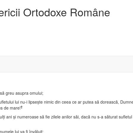
sericii Ortodoxe Române
asă greu asupra omului;
fletului lui nu-i lipseşte nimic din ceea ce ar putea să dorească, Dumn
†
us de mare!
ţi ani şi numeroase să fie zilele anilor săi, dacă nu s-a săturat sufletul 
numele lui va fi învăluit;