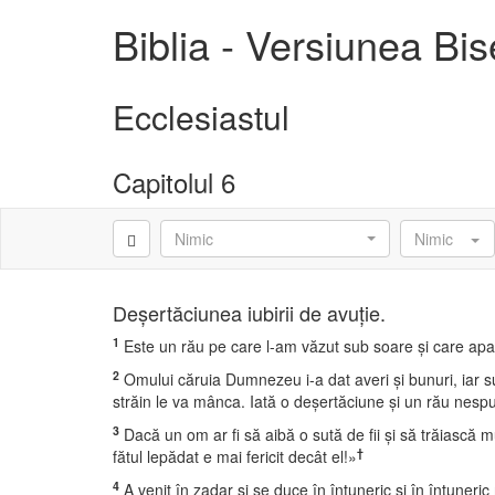
Biblia - Versiunea Bi
Ecclesiastul
Capitolul 6
Nimic
Nimic
Deşertăciunea iubirii de avuţie.
1
Este un rău pe care l-am văzut sub soare şi care ap
2
Omului căruia Dumnezeu i-a dat averi şi bunuri, iar su
străin le va mânca. Iată o deşertăciune şi un rău nesp
3
Dacă un om ar fi să aibă o sută de fii şi să trăiască mul
†
fătul lepădat e mai fericit decât el!»
4
A venit în zadar şi se duce în întuneric şi în întuneric 