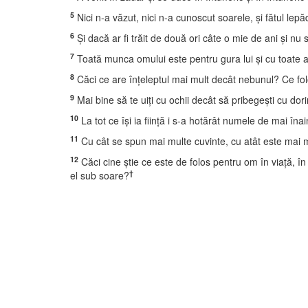
5
Nici n-a văzut, nici n-a cunoscut soarele, şi fătul le
6
Şi dacă ar fi trăit de două ori câte o mie de ani şi nu 
7
Toată munca omului este pentru gura lui şi cu toate a
8
Căci ce are înţeleptul mai mult decât nebunul? Ce folo
9
Mai bine să te uiţi cu ochii decât să pribegeşti cu dor
10
La tot ce îşi ia fiinţă i s-a hotărât numele de mai înai
11
Cu cât se spun mai multe cuvinte, cu atât este mai 
12
Căci cine ştie ce este de folos pentru om în viaţă, 
†
el sub soare?