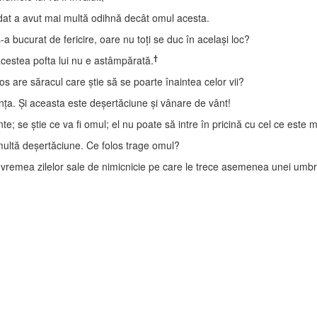
pădat a avut mai multă odihnă decât omul acesta.
s-a bucurat de fericire, oare nu toţi se duc în acelaşi loc?
†
cestea pofta lui nu e astâmpărată.
s are săracul care ştie să se poarte înaintea celor vii?
inţa. Şi aceasta este deşertăciune şi vânare de vânt!
nte; se ştie ce va fi omul; el nu poate să intre în pricină cu cel ce este m
multă deşertăciune. Ce folos trage omul?
în vremea zilelor sale de nimicnicie pe care le trece asemenea unei umb