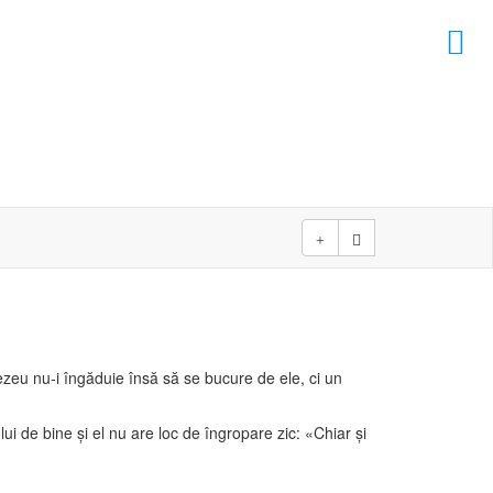
×
D
D
ezeu nu-i îngăduie însă să se bucure de ele, ci un
lui de bine şi el nu are loc de îngropare zic: «Chiar şi