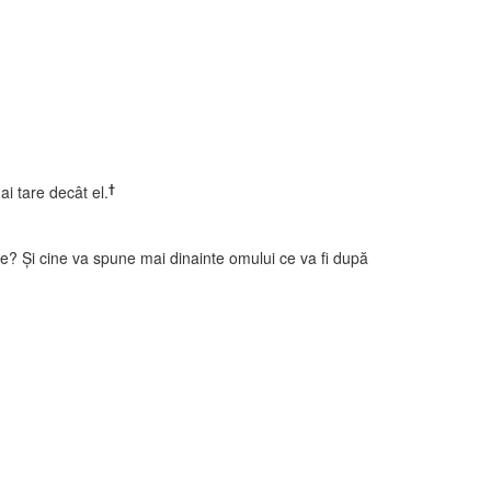
†
ai tare decât el.
re? Şi cine va spune mai dinainte omului ce va fi după