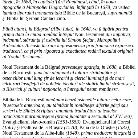
târziu, în 1688, în capitala Ţării Româneşti, când, în noua
tipografie a Mitropoliei Ungrovlahiei, înfiinţată în 1678, va vedea
lumina tiparului monumentala
Biblie de la Bucureşti
, supranumită
şi
Biblia lui Şerban Cantacuzino.
Până atunci, la Bălgrad (Alba Iulia), în 1648, va fi tipărit pentru
prima dată în limba română întregul
Nou Testament
din iniţiativa,
îndemnul, stăruinţa şi osârdia lui Simion Ştefan, Mitropolitul
Ardealului. Această lucrare impresionează prin frumoasa expresie a
traducerii, ca şi prin rigoarea şi exactitatea redării textului original
al Noului Testament.
Noul Testament de la Bălgrad
prevesteşte apariţia, în 1688, a
Bibliei
de la Bucureşti
, punctul culminant al tuturor strădaniilor şi
ostenelilor unui lung şir de ierarhi şi clerici luminaţi şi de mari
cărturari însufleţiţi de nobilele idealuri ale slujirii limbii strămoşeşti,
a Bisericii şi culturii naţionale, a întregului neam românesc.
Biblia de la Bucureşti
înmănunchează ostenelile tuturor celor care,
în secolele anterioare, au tălmăcit în româneşte diferite părţi sau
scrieri ale Sfintei Scripturi: anonimii traducători ai textelor
rotacizante maramureşene (prima jumătate a secolului al XVI-lea),
Evangheliarul slavo-român
(1551-1553),
Evangheliarul lui Coresi
(1561) şi
Psaltirea de la Braşov
(1570),
Palia de la Orăştie
(1582),
Noul Testament de la Alba-Iulia
(1648), prima traducere integrală a