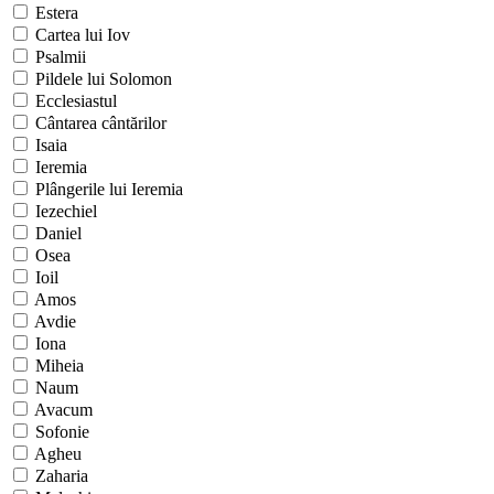
Estera
Cartea lui Iov
Psalmii
Pildele lui Solomon
Ecclesiastul
Cântarea cântărilor
Isaia
Ieremia
Plângerile lui Ieremia
Iezechiel
Daniel
Osea
Ioil
Amos
Avdie
Iona
Miheia
Naum
Avacum
Sofonie
Agheu
Zaharia