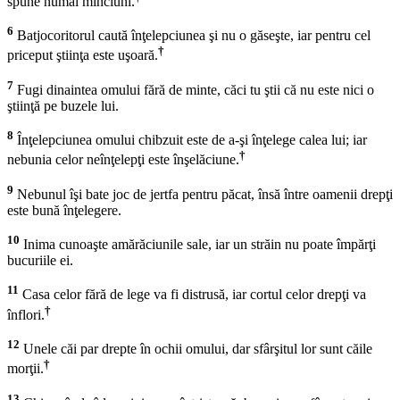
spune numai minciuni.
6
Batjocoritorul caută înţelepciunea şi nu o găseşte, iar pentru cel
†
priceput ştiinţa este uşoară.
7
Fugi dinaintea omului fără de minte, căci tu ştii că nu este nici o
ştiinţă pe buzele lui.
8
Înţelepciunea omului chibzuit este de a-şi înţelege calea lui; iar
†
nebunia celor neînţelepţi este înşelăciune.
9
Nebunul îşi bate joc de jertfa pentru păcat, însă între oamenii drepţi
este bună înţelegere.
10
Inima cunoaşte amărăciunile sale, iar un străin nu poate împărţi
bucuriile ei.
11
Casa celor fără de lege va fi distrusă, iar cortul celor drepţi va
†
înflori.
12
Unele căi par drepte în ochii omului, dar sfârşitul lor sunt căile
†
morţii.
13