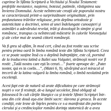
cuprinse în Sfânta Scriptură a Vechiului şi Noului Testament:
profeţiile mesianice, naşterea, botezul, patimile, răstignirea sau
învierea Domnului. Aceste neîntrecute creaţii ale poporului nostru
se caracterizează printr-o surprinzătoare originalitate, prin
profunziunea trăirilor religioase, prin deplina ortodoxie şi
autenticitate a doctrinei, semn al unei îndelungate cunoaşteri şi
asimilări a adevărului revelat, trăit şi doxologit în simţire şi grai
românesc, transpus cu neîntrecută măiestrie în culorile Voroneţului
şi ale celor mai de seamă ctitorii româneşti.
Va fi greu să aflăm, în mod cert, când au fost rostite sau scrise
pentru prima oară în limba română texte din Sfânta Scriptură. Ceea
ce se poate susţine însă cu o deplină îndreptăţire, este că, pornind
de la traducerea latină a Italiei sau Vulgatei, strămoşii nostri vor fi
rostit:
„Tatăl nostru care eşti în ceruri…”
foarte aproape de:
„Pater
noster, qui es in coelis…”
, (Matei 6, 9), săvârşind acel miracol al
trecerii de la latina vulgară la limba română, o limbă neolatină prin
excelenţă.
Acest fapt este de natură să arate dificultatea pe care strămoşii
noştri o vor fi resimţit, de-a lungul secolelor, fiind obligaţi să
folosească în cult cărţile liturgice ca şi textele Sfintei Scripturi într-
una din cele două aşa-zise limbi sacre: slavona şi greaca. În aceste
condiţii, este lesne de înţeles pentru ce s-a manifestat din partea
clerului şi a credincioşilor români dorinţa statornică de a avea