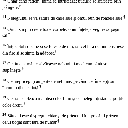
Chiar când râdem, inima se întristează; bucuria se sfârşeşte prin
†
plângere.
14
†
Nelegiuitul se va sătura de căile sale şi omul bun de roadele sale.
15
Omul simplu crede toate vorbele; omul înţelept veghează paşii
†
săi.
16
Înţeleptul se teme şi se fereşte de rău, iar cel fără de minte îşi iese
†
din fire şi se simte la adăpost.
17
Cel iute la mânie săvârşeşte nebunii, iar cel cumpănit se
†
stăpâneşte.
18
Cei nepricepuţi au parte de nebunie, pe când cei înţelepţi sunt
†
încununaţi cu ştiinţă.
19
Cei răi se pleacă înaintea celor buni şi cei nelegiuiţi stau la porţile
†
celor drepţi.
20
Săracul este dispreţuit chiar şi de prietenul lui, pe când prietenii
†
celui bogat sunt fără de număr.