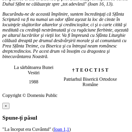
Duhul Sfânt ne călăuzeşte spre
„tot adevărul”
(Ioan 16, 13).
Bucurându-ne de această împlinire, suntem încredinţaţi că Sfânta
Scriptură va fi nu numai un odor sfânt aşezat la loc de cinste în
locuinţele slujitorilor altarelor şi credincioşilor, ci şi o carte citită şi
meditată cu credinţă nestrămutată şi cu rugăciune fierbinte, aşezată
pe altarul lucrărilor şi vieţii lor. Va fi împreună cu Sfânta Liturghie
călăuză dreaptă pe drumul desăvârşirii morale şi al comuniunii cu
Prea Sfânta Treime, cu Biserica şi cu întregul neam românesc
dreptcredincios. Pe acest drum vă însoţim cu dragostea şi
binecuvântarea Noastră.
La sărbătoarea Bunei
† T E O C T I S T
Vestiri
Patriarhul Bisericii Ortodoxe
1988
Române
Copyright © Domeniu Public
×
Spune-ți păsul
"La început era Cuvântul" (
Ioan 1,1
)