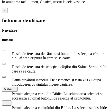
În amintirea tatălui meu, Costică, trecut la cele veșnice.
×
Îndrumar de utilizare
Navigare
Butoane
Deschide fereastra de căutare și butonul de selecție a cărților
din Sfânta Scriptură în care să se caute.
Deschide fereastra de selecție a cărților din Sfânta Scriptură în
care să se caute.
Caută cuvântul introdus. De asemenea și tasta
după
enter
introducerea cuvântului începe căutarea.
Matei
Permite alegerea cărții din Biblie. La schimbarea selecției se
accesează automat butonul de selecție al capitolului.
1
Permite alegerea capitolului din Biblie. La selecție se deschide