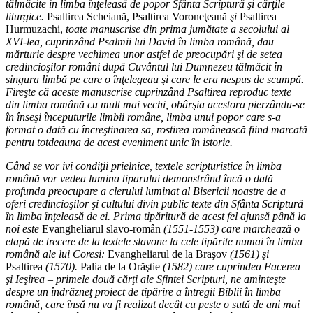
tălmăcite în limba înţeleasă de popor Sfânta Scriptură şi cărţile
liturgice.
Psaltirea Scheiană, Psaltirea Voroneţeană
şi
Psaltirea
Hurmuzachi,
toate manuscrise din prima jumătate a secolului al
XVI-lea, cuprinzând Psalmii lui David în limba română, dau
mărturie despre vechimea unor astfel de preocupări şi de setea
credincioşilor români după Cuvântul lui Dumnezeu tălmăcit în
singura limbă pe care o înţelegeau şi care le era nespus de scumpă.
Fireşte că aceste manuscrise cuprinzând Psaltirea reproduc texte
din limba română cu mult mai vechi, obârşia acestora pierzându-se
în înseşi începuturile limbii române, limba unui popor care s-a
format o dată cu încreştinarea sa, rostirea românească fiind marcată
pentru totdeauna de acest eveniment unic în istorie.
Când se vor ivi condiţii prielnice, textele scripturistice în limba
română vor vedea lumina tiparului demonstrând încă o dată
profunda preocupare a clerului luminat al Bisericii noastre de a
oferi credincioşilor şi cultului divin public texte din Sfânta Scriptură
în limba înţeleasă de ei. Prima tipăritură de acest fel ajunsă până la
noi este
Evangheliarul slavo-român
(1551-1553) care marchează o
etapă de trecere de la textele slavone la cele tipărite numai în limba
română ale lui Coresi:
Evangheliarul de la Braşov
(1561) şi
Psaltirea
(1570).
Palia de la Orăştie
(1582) care cuprindea Facerea
şi Ieşirea – primele două cărţi ale Sfintei Scripturi, ne aminteşte
despre un îndrăzneţ proiect de tipărire a întregii Biblii în limba
română, care însă nu va fi realizat decât cu peste o sută de ani mai