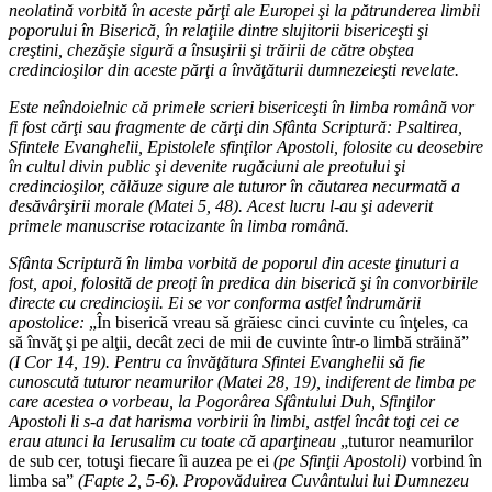
neolatină vorbită în aceste părţi ale Europei şi la pătrunderea limbii
poporului în Biserică, în relaţiile dintre slujitorii bisericeşti şi
creştini, chezăşie sigură a însuşirii şi trăirii de către obştea
credincioşilor din aceste părţi a învăţăturii dumnezeieşti revelate.
Este neîndoielnic că primele scrieri bisericeşti în limba română vor
fi fost cărţi sau fragmente de cărţi din Sfânta Scriptură: Psaltirea,
Sfintele Evanghelii, Epistolele sfinţilor Apostoli, folosite cu deosebire
în cultul divin public şi devenite rugăciuni ale preotului şi
credincioşilor, călăuze sigure ale tuturor în căutarea necurmată a
desăvârşirii morale (Matei 5, 48). Acest lucru l-au şi adeverit
primele manuscrise rotacizante în limba română.
Sfânta Scriptură în limba vorbită de poporul din aceste ţinuturi a
fost, apoi, folosită de preoţi în predica din biserică şi în convorbirile
directe cu credincioşii. Ei se vor conforma astfel îndrumării
apostolice:
„În biserică vreau să grăiesc cinci cuvinte cu înţeles, ca
să învăţ şi pe alţii, decât zeci de mii de cuvinte într-o limbă străină”
(I Cor 14, 19). Pentru ca învăţătura Sfintei Evanghelii să fie
cunoscută tuturor neamurilor (Matei 28, 19), indiferent de limba pe
care acestea o vorbeau, la Pogorârea Sfântului Duh, Sfinţilor
Apostoli li s-a dat harisma vorbirii în limbi, astfel încât toţi cei ce
erau atunci la Ierusalim cu toate că aparţineau
„tuturor neamurilor
de sub cer, totuşi fiecare îi auzea pe ei
(pe Sfinţii Apostoli)
vorbind în
limba sa”
(Fapte 2, 5-6). Propovăduirea Cuvântului lui Dumnezeu