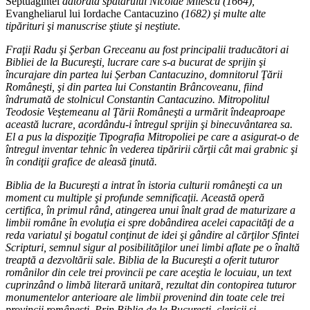
Septuagintei
datorată spătarului Nicolae Milescu (1664),
Evangheliarul lui Iordache Cantacuzino
(1682) şi multe alte
tipărituri şi manuscrise ştiute şi neştiute.
Fraţii Radu şi Şerban Greceanu au fost principalii traducători ai
Bibliei de la Bucureşti, lucrare care s-a bucurat de sprijin şi
încurajare din partea lui Şerban Cantacuzino, domnitorul Ţării
Româneşti, şi din partea lui Constantin Brâncoveanu, fiind
îndrumată de stolnicul Constantin Cantacuzino. Mitropolitul
Teodosie Veştemeanu al Ţării Româneşti a urmărit îndeaproape
această lucrare, acordându-i întregul sprijin şi binecuvântarea sa.
El a pus la dispoziţie Tipografia Mitropoliei pe care a asigurat-o de
întregul inventar tehnic în vederea tipăririi cărţii cât mai grabnic şi
în condiţii grafice de aleasă ţinută.
Biblia de la Bucureşti a intrat în istoria culturii româneşti ca un
moment cu multiple şi profunde semnificaţii. Această operă
certifica, în primul rând, atingerea unui înalt grad de maturizare a
limbii române în evoluţia ei spre dobândirea acelei capacităţi de a
reda variatul şi bogatul conţinut de idei şi gândire al cărţilor Sfintei
Scripturi, semnul sigur al posibilităţilor unei limbi aflate pe o înaltă
treaptă a dezvoltării sale. Biblia de la Bucureşti a oferit tuturor
românilor din cele trei provincii pe care aceştia le locuiau, un text
cuprinzând o limbă literară unitară, rezultat din contopirea tuturor
monumentelor anterioare ale limbii provenind din toate cele trei
provincii româneşti. Prin Biblia de la Bucureşti, clericii şi