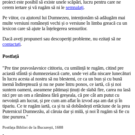
proiect este posibil să existe unele scăpări, lucru pentru care ne
cerem iertare și vă rugăm să ni le
semnalați
.
Pe viitor, cu ajutorul lui Dumnezeu, intenționăm să adăugăm mai
multe versiuni românești vechi și o versiune în limba greacă cu un
lexicon care să ajute la înțelegerea sensurilor.
Dacă aveți propuneri sau descoperiți probleme, nu ezitați să ne
contactați
.
Postfață
"Pre tine pravoslavnice cititoriu, cu umilință te rugăm, citind pre
aciastă sfântă și dumnezeiască carte, unde vei afla niscare lunecături
în lucru acesta al nostru să nu blestemi, ce ca un bun și cu bună
inemă îndireptează și nu ne pune întru ponos, ce iartă, că și noi
suntem oameni, aseamene pătimași ținuți de slabă fire, carea nu lasă
nici pre un om a râmănea fără greșeala, că pre cât am putut cu
nevoință am lucrat, și pre cum am aflat în izvod așa am dat și în
tipariu. Ce te rugăm iartă, ca și tu să dobândești ertăciune de la prea
Puternicul Dumnezău, al căruia dar și milă, și noi îl rugăm să fie cu
tine pururea."
Postfața Bibliei de la București, 1688