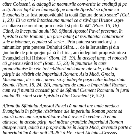
către Coloseni, el adaugă la neamurile convertite la credinţă şi pe
sciţi. Acest fapt îl va îndreptăţi pe marele Apostol să afirme că
Evanghelia
„a fost propovăduită la toată făptura de sub soare”
(Col.
1, 23). El va scrie întotdeauna numai ce a săvârşit Hristos
„spre
ascultarea neamurilor, prin cuvânt şi prin faptă”
(Rom. 15, 18).
Când, la începutul anului 58, Sfântul Apostol Pavel prezenta, în
Epistola către Romani, un prim bilanţ al rezultatelor călătoriilor
sale misionare, el putea să scrie:
„Prin puterea semnelor şi a
minunilor, prin puterea Duhului Sfânt,… de la Ierusalim şi din
ţinuturile de primprejur până în Iliria, am îndeplinit propovăduirea
Evangheliei lui Hristos”
(Rom. 15, 19). În acelaşi timp, el notează
că
„nemaiavând loc”
(Rom. 15, 23) în ţinuturile în care
propovăduise în cele trei călătorii misionare ale sale, adică în
părţile de răsărit ale Imperiului Roman: Asia Mică, Grecia,
Macedonia, iliric etc., dorea să-şi îndrepte paşii către îndepărtata
Spanie (Rom. 15, 24, 28), marginea de apus a Imperiului Roman,
cum va fi numită această ţară de Sfântul Clement Romanul în jurul
anului 95, când scrie Epistola către Corinteni (V, 5-7).
Afirmaţia Sfântului Apostol Pavel că nu mai are unde predica
Evanghelia în părţile răsăritene ale Imperiului Roman poate să
apară oarecum surprinzătoare dacă avem în vedere că el nu
atinsese, în aceste părţi, nici măcar graniţele Imperiului Roman
dinspre nord, adică nu propovăduise în Sciţia Mică, devenită parte a
Imperiului încă din anii 29-28 î.d.Hr., când Licinius-Crassus,