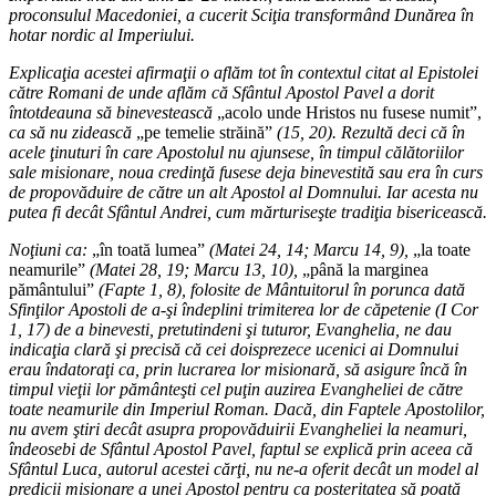
proconsulul Macedoniei, a cucerit Sciţia transformând Dunărea în
hotar nordic al Imperiului.
Explicaţia acestei afirmaţii o aflăm tot în contextul citat al Epistolei
către Romani de unde aflăm că Sfântul Apostol Pavel a dorit
întotdeauna să binevestească
„acolo unde Hristos nu fusese numit”,
ca să nu zidească
„pe temelie străină”
(15, 20). Rezultă deci că în
acele ţinuturi în care Apostolul nu ajunsese, în timpul călătoriilor
sale misionare, noua credinţă fusese deja binevestită sau era în curs
de propovăduire de către un alt Apostol al Domnului. Iar acesta nu
putea fi decât Sfântul Andrei, cum mărturiseşte tradiţia bisericească.
Noţiuni ca:
„în toată lumea”
(Matei 24, 14; Marcu 14, 9),
„la toate
neamurile”
(Matei 28, 19; Marcu 13, 10),
„până la marginea
pământului”
(Fapte 1, 8), folosite de Mântuitorul în porunca dată
Sfinţilor Apostoli de a-şi îndeplini trimiterea lor de căpetenie (I Cor
1, 17) de a binevesti, pretutindeni şi tuturor, Evanghelia, ne dau
indicaţia clară şi precisă că cei doisprezece ucenici ai Domnului
erau îndatoraţi ca, prin lucrarea lor misionară, să asigure încă în
timpul vieţii lor pământeşti cel puţin auzirea Evangheliei de către
toate neamurile din Imperiul Roman. Dacă, din Faptele Apostolilor,
nu avem ştiri decât asupra propovăduirii Evangheliei la neamuri,
îndeosebi de Sfântul Apostol Pavel, faptul se explică prin aceea că
Sfântul Luca, autorul acestei cărţi, nu ne-a oferit decât un model al
predicii misionare a unei Apostol pentru ca posteritatea să poată