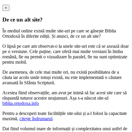
×
De ce un alt site?
În mediul online există multe site-uri pe care se găsește Biblia
Ortodoxă în diferite ediții. Și atunci, de ce un alt site?
O lipsă pe care am observat-o la unele site-uri este că se axează doar
pe o versiune. Cele puține, care oferă mai multe versiuni în limba
română, fie nu permit o vizualizare în paralel, fie nu sunt optimizate
pentru mobil.
De asemenea, de cele mai multe ori, nu există posibilitatea de a
căuta iar acolo unde totuși există, nu este implementată o căutare
avansată în Sfânta Scriptură.
Acestea fiind observațiile, am avut pe inimă să fac acest site care să
răspundă tuturor acestor neajunsuri. Așa s-a născut site-ul
biblia.ortodoxa.info
Pentru a descoperi toate facilitățile site-ului și a-l folosi la capacitate
maximă,
citește îndrumarul
.
Dat fiind volumul mare de informații și complexitatea unui astfel de