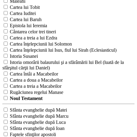
Maleahi
Cartea lui Tobit
Cartea Iuditei
Cartea lui Baruh
Epistola lui Ieremia
Cântarea celor trei tineri
Cartea a treia a lui Ezdra
Cartea înţelepciunii lui Solomon
Cartea înţelepciunii lui Isus, fiul lui Sirah (Eclesiasticul)
Istoria Susanei
Istoria omorârii balaurului şi a sfărâmării lui Bel (luată de la
sfârşitul cărţii lui Daniel)
Cartea întâi a Macabeilor
Cartea a doua a Macabeilor
Cartea a treia a Macabeilor
Rugăciunea regelui Manase
Noul Testament
Sfânta evanghelie după Matei
Sfânta evanghelie după Marcu
Sfânta evanghelie după Luca
Sfânta evanghelie după Ioan
Faptele sfinţilor apostoli