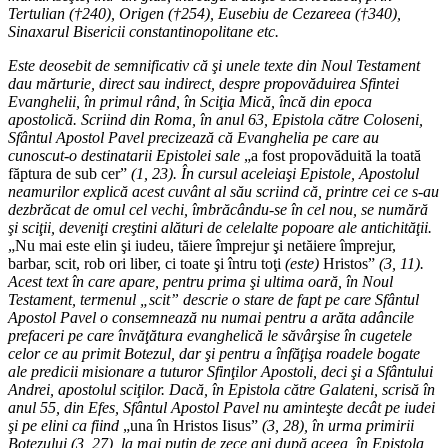
Tertulian (†240), Origen (†254), Eusebiu de Cezareea (†340),
Sinaxarul Bisericii constantinopolitane etc.
Este deosebit de semnificativ că şi unele texte din Noul Testament
dau mărturie, direct sau indirect, despre propovăduirea Sfintei
Evanghelii, în primul rând, în Sciţia Mică, încă din epoca
apostolică. Scriind din Roma, în anul 63, Epistola către Coloseni,
Sfântul Apostol Pavel precizează că Evanghelia pe care au
cunoscut-o destinatarii Epistolei sale
„a fost propovăduită la toată
făptura de sub cer”
(1, 23). În cursul aceleiaşi Epistole, Apostolul
neamurilor explică acest cuvânt al său scriind că, printre cei ce s-au
dezbrăcat de omul cel vechi, îmbrăcându-se în cel nou, se numără
şi sciţii, deveniţi creştini alături de celelalte popoare ale antichităţii.
„Nu mai este elin şi iudeu, tăiere împrejur şi netăiere împrejur,
barbar, scit, rob ori liber, ci toate şi întru toţi
(este)
Hristos”
(3, 11).
Acest text în care apare, pentru prima şi ultima oară, în Noul
Testament, termenul „scit” descrie o stare de fapt pe care Sfântul
Apostol Pavel o consemnează nu numai pentru a arăta adâncile
prefaceri pe care învăţătura evanghelică le săvârşise în cugetele
celor ce au primit Botezul, dar şi pentru a înfăţişa roadele bogate
ale predicii misionare a tuturor Sfinţilor Apostoli, deci şi a Sfântului
Andrei, apostolul sciţilor. Dacă, în Epistola către Galateni, scrisă în
anul 55, din Efes, Sfântul Apostol Pavel nu aminteşte decât pe iudei
şi pe elini ca fiind
„una în Hristos Iisus”
(3, 28), în urma primirii
Botezului (3, 27), la mai puţin de zece ani după aceea, în Epistola