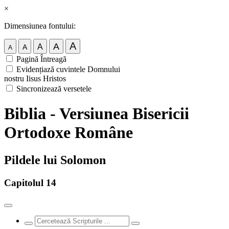
×
Dimensiunea fontului:
A
A
A
A
A
Pagină Întreagă
Evidențiază cuvintele Domnului
nostru Iisus Hristos
Sincronizează versetele
Biblia - Versiunea Bisericii
Ortodoxe Române
Pildele lui Solomon
Capitolul 14