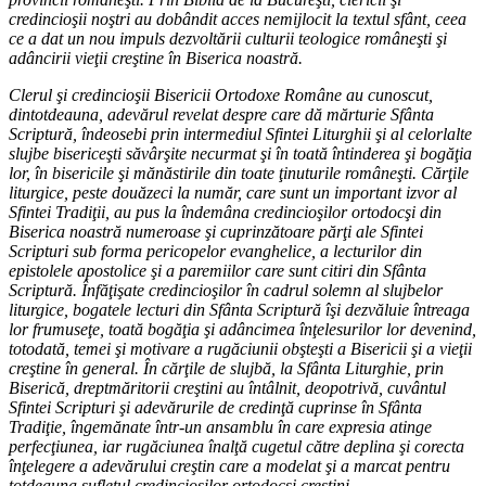
credincioşii noştri au dobândit acces nemijlocit la textul sfânt, ceea
ce a dat un nou impuls dezvoltării culturii teologice româneşti şi
adâncirii vieţii creştine în Biserica noastră.
Clerul şi credincioşii Bisericii Ortodoxe Române au cunoscut,
dintotdeauna, adevărul revelat despre care dă mărturie Sfânta
Scriptură, îndeosebi prin intermediul Sfintei Liturghii şi al celorlalte
slujbe bisericeşti săvârşite necurmat şi în toată întinderea şi bogăţia
lor, în bisericile şi mănăstirile din toate ţinuturile româneşti. Cărţile
liturgice, peste douăzeci la număr, care sunt un important izvor al
Sfintei Tradiţii, au pus la îndemâna credincioşilor ortodocşi din
Biserica noastră numeroase şi cuprinzătoare părţi ale Sfintei
Scripturi sub forma pericopelor evanghelice, a lecturilor din
epistolele apostolice şi a paremiilor care sunt citiri din Sfânta
Scriptură. Înfăţişate credincioşilor în cadrul solemn al slujbelor
liturgice, bogatele lecturi din Sfânta Scriptură îşi dezvăluie întreaga
lor frumuseţe, toată bogăţia şi adâncimea înţelesurilor lor devenind,
totodată, temei şi motivare a rugăciunii obşteşti a Bisericii şi a vieţii
creştine în general. În cărţile de slujbă, la Sfânta Liturghie, prin
Biserică, dreptmăritorii creştini au întâlnit, deopotrivă, cuvântul
Sfintei Scripturi şi adevărurile de credinţă cuprinse în Sfânta
Tradiţie, îngemănate într-un ansamblu în care expresia atinge
perfecţiunea, iar rugăciunea înalţă cugetul către deplina şi corecta
înţelegere a adevărului creştin care a modelat şi a marcat pentru
totdeauna sufletul credincioşilor ortodocşi creştini.