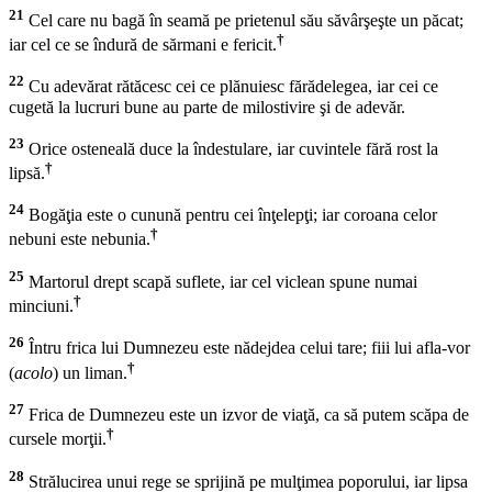
21
Cel care nu bagă în seamă pe prietenul său săvârşeşte un păcat;
†
iar cel ce se îndură de sărmani e fericit.
22
Cu adevărat rătăcesc cei ce plănuiesc fărădelegea, iar cei ce
cugetă la lucruri bune au parte de milostivire şi de adevăr.
23
Orice osteneală duce la îndestulare, iar cuvintele fără rost la
†
lipsă.
24
Bogăţia este o cunună pentru cei înţelepţi; iar coroana celor
†
nebuni este nebunia.
25
Martorul drept scapă suflete, iar cel viclean spune numai
†
minciuni.
26
Întru frica lui Dumnezeu este nădejdea celui tare; fiii lui afla-vor
†
(
acolo
) un liman.
27
Frica de Dumnezeu este un izvor de viaţă, ca să putem scăpa de
†
cursele morţii.
28
Strălucirea unui rege se sprijină pe mulţimea poporului, iar lipsa