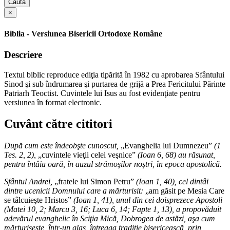
Caută
×
Biblia - Versiunea Bisericii Ortodoxe Române
Descriere
Textul biblic reproduce ediţia tipărită în 1982 cu aprobarea Sfântului
Sinod şi sub îndrumarea şi purtarea de grijă a Prea Fericitului Părinte
Patriarh Teoctist. Cuvintele lui Isus au fost evidenţiate pentru
versiunea în format electronic.
Cuvânt către cititori
După cum este îndeobşte cunoscut,
„Evanghelia lui Dumnezeu”
(1
Tes. 2, 2),
„cuvintele vieţii celei veşnice”
(Ioan 6, 68) au răsunat,
pentru întâia oară, în auzul strămoşilor noştri, în epoca apostolică.
Sfântul Andrei,
„fratele lui Simon Petru”
(Ioan 1, 40), cel dintâi
dintre ucenicii Domnului care a mărturisit:
„am găsit pe Mesia Care
se tâlcuieşte Hristos”
(Ioan 1, 41), unul din cei doisprezece Apostoli
(Matei 10, 2; Marcu 3, 16; Luca 6, 14; Fapte 1, 13), a propovăduit
adevărul evanghelic în Sciţia Mică, Dobrogea de astăzi, aşa cum
mărturiseşte, într-un glas, întreaga tradiţie bisericească, prin