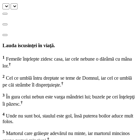
Lauda iscusinţei în viaţă.
1
Femeile înţelepte zidesc casa, iar cele nebune o dărâmă cu mâna
†
lor.
2
Cel ce umblă întru dreptate se teme de Domnul, iar cel ce umblă
†
pe căi strâmbe îl dispreţuieşte.
3
În gura celui nebun este varga mândriei lui; buzele pe cei înţelepţi
†
îi păzesc.
4
Unde nu sunt boi, staulul este gol, însă puterea boilor aduce mult
folos.
5
Martorul care grăieşte adevărul nu minte, iar martorul mincinos
†