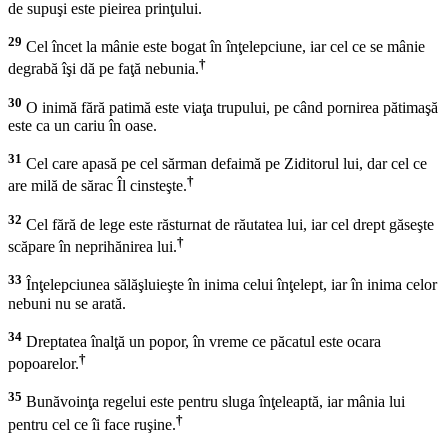
de supuşi este pieirea prinţului.
29
Cel încet la mânie este bogat în înţelepciune, iar cel ce se mânie
†
degrabă îşi dă pe faţă nebunia.
30
O inimă fără patimă este viaţa trupului, pe când pornirea pătimaşă
este ca un cariu în oase.
31
Cel care apasă pe cel sărman defaimă pe Ziditorul lui, dar cel ce
†
are milă de sărac Îl cinsteşte.
32
Cel fără de lege este răsturnat de răutatea lui, iar cel drept găseşte
†
scăpare în neprihănirea lui.
33
Înţelepciunea sălăşluieşte în inima celui înţelept, iar în inima celor
nebuni nu se arată.
34
Dreptatea înalţă un popor, în vreme ce păcatul este ocara
†
popoarelor.
35
Bunăvoinţa regelui este pentru sluga înţeleaptă, iar mânia lui
†
pentru cel ce îi face ruşine.