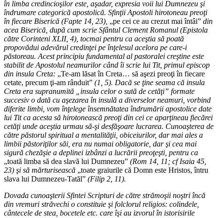
în limba credincioşilor este, aşadar, expresia voii lui Dumnezeu şi
îndrumare categorică apostolică. Sfinţii Apostoli hirotoneau preoţi
în fiecare Biserică (Fapte 14, 23),
„pe cei ce au crezut mai întâi”
din
acea Biserică, după cum scrie Sfântul Clement Romanul (Epistola
către Corinteni XLII, 4), tocmai pentru ca aceştia să poată
propovădui adevărul credinţei pe înţelesul acelora pe care-i
păstoreau. Acest principiu fundamental al pastoralei creştine este
stabilit de Apostolul neamurilor când îi scrie lui Tit, primul episcop
din insula Creta:
„Te-am lăsat în Creta… să aşezi preoţi în fiecare
cetate, precum ţi-am rânduit”
(1, 5). Dacă se ţine seama că insula
Creta era supranumită „insula celor o sută de cetăţi” formate
succesiv o dată cu aşezarea în insulă a diverselor neamuri, vorbind
diferite limbi, vom înţelege însemnătatea îndrumării apostolice date
lui Tit ca acesta să hirotonească preoţi din cei ce aparţineau fiecărei
cetăţi unde aceştia urmau să-şi desfăşoare lucrarea. Cunoaşterea de
către păstorul spiritual a mentalităţii, obiceiurilor, dar mai ales a
limbii păstoriţilor săi, era nu numai obligatorie, dar şi cea mai
sigură chezăşie a deplinei izbânzi a lucrării preoţeşti, pentru ca
„toată limba să dea slavă lui Dumnezeu”
(Rom 14, 11; cf Isaia 45,
23) şi să mărturisească
„toate graiurile că Domn este Hristos, întru
slava lui Dumnezeu-Tatăl”
(Filip 2, 11).
Dovada cunoaşterii Sfintei Scripturi de către strămoşii noştri încă
din vremuri străvechi o constituie şi folclorul religios: colindele,
cântecele de stea, bocetele etc. care îşi au izvorul în istorisirile