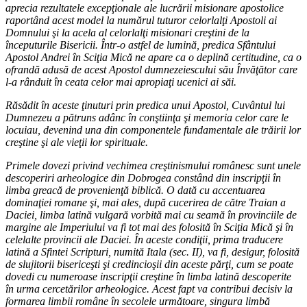
aprecia rezultatele excepţionale ale lucrării misionare apostolice
raportând acest model la numărul tuturor celorlalţi Apostoli ai
Domnului şi la acela al celorlalţi misionari creştini de la
începuturile Bisericii. Într-o astfel de lumină, predica Sfântului
Apostol Andrei în Sciţia Mică ne apare ca o deplină certitudine, ca o
ofrandă adusă de acest Apostol dumnezeiescului său Învăţător care
l-a rânduit în ceata celor mai apropiaţi ucenici ai săi.
Răsădit în aceste ţinuturi prin predica unui Apostol, Cuvântul lui
Dumnezeu a pătruns adânc în conştiinţa şi memoria celor care le
locuiau, devenind una din componentele fundamentale ale trăirii lor
creştine şi ale vieţii lor spirituale.
Primele dovezi privind vechimea creştinismului românesc sunt unele
descoperiri arheologice din Dobrogea constând din inscripţii în
limba greacă de provenienţă biblică. O dată cu accentuarea
dominaţiei romane şi, mai ales, după cucerirea de către Traian a
Daciei, limba latină vulgară vorbită mai cu seamă în provinciile de
margine ale Imperiului va fi tot mai des folosită în Sciţia Mică şi în
celelalte provincii ale Daciei. În aceste condiţii, prima traducere
latină a Sfintei Scripturi, numită Itala (sec. II), va fi, desigur, folosită
de slujitorii bisericeşti şi credincioşii din aceste părţi, cum se poate
dovedi cu numeroase inscripţii creştine în limba latină descoperite
în urma cercetărilor arheologice. Acest fapt va contribui decisiv la
formarea limbii române în secolele următoare, singura limbă