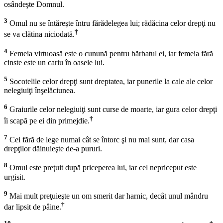
osândeşte Domnul.
3
Omul nu se întăreşte întru fărădelegea lui; rădăcina celor drepţi nu
†
se va clătina niciodată.
4
Femeia virtuoasă este o cunună pentru bărbatul ei, iar femeia fără
cinste este un cariu în oasele lui.
5
Socotelile celor drepţi sunt dreptatea, iar punerile la cale ale celor
nelegiuiţi înşelăciunea.
6
Graiurile celor nelegiuiţi sunt curse de moarte, iar gura celor drepţi
†
îi scapă pe ei din primejdie.
7
Cei fără de lege numai cât se întorc şi nu mai sunt, dar casa
drepţilor dăinuieşte de-a pururi.
8
Omul este preţuit după priceperea lui, iar cel nepriceput este
urgisit.
9
Mai mult preţuieşte un om smerit dar harnic, decât unul mândru
†
dar lipsit de pâine.