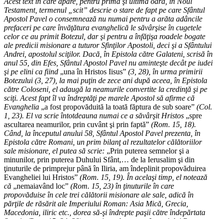
Acest text în care apare, pentru prima şi ultima oară, în Noul
Testament, termenul „scit” descrie o stare de fapt pe care Sfântul
Apostol Pavel o consemnează nu numai pentru a arăta adâncile
prefaceri pe care învăţătura evanghelică le săvârşise în cugetele
celor ce au primit Botezul, dar şi pentru a înfăţişa roadele bogate
ale predicii misionare a tuturor Sfinţilor Apostoli, deci şi a Sfântului
Andrei, apostolul sciţilor. Dacă, în Epistola către Galateni, scrisă în
anul 55, din Efes, Sfântul Apostol Pavel nu aminteşte decât pe iudei
şi pe elini ca fiind
„una în Hristos Iisus”
(3, 28), în urma primirii
Botezului (3, 27), la mai puţin de zece ani după aceea, în Epistola
către Coloseni, el adaugă la neamurile convertite la credinţă şi pe
sciţi. Acest fapt îl va îndreptăţi pe marele Apostol să afirme că
Evanghelia
„a fost propovăduită la toată făptura de sub soare”
(Col.
1, 23). El va scrie întotdeauna numai ce a săvârşit Hristos
„spre
ascultarea neamurilor, prin cuvânt şi prin faptă”
(Rom. 15, 18).
Când, la începutul anului 58, Sfântul Apostol Pavel prezenta, în
Epistola către Romani, un prim bilanţ al rezultatelor călătoriilor
sale misionare, el putea să scrie:
„Prin puterea semnelor şi a
minunilor, prin puterea Duhului Sfânt,… de la Ierusalim şi din
ţinuturile de primprejur până în Iliria, am îndeplinit propovăduirea
Evangheliei lui Hristos”
(Rom. 15, 19). În acelaşi timp, el notează
că
„nemaiavând loc”
(Rom. 15, 23) în ţinuturile în care
propovăduise în cele trei călătorii misionare ale sale, adică în
părţile de răsărit ale Imperiului Roman: Asia Mică, Grecia,
Macedonia, iliric etc., dorea să-şi îndrepte paşii către îndepărtata