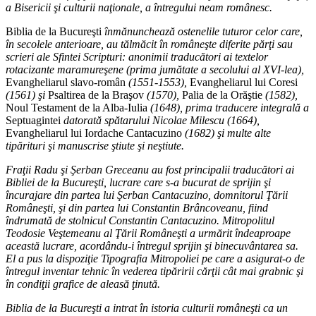
a Bisericii şi culturii naţionale, a întregului neam românesc.
Biblia de la Bucureşti
înmănunchează ostenelile tuturor celor care,
în secolele anterioare, au tălmăcit în româneşte diferite părţi sau
scrieri ale Sfintei Scripturi: anonimii traducători ai textelor
rotacizante maramureşene (prima jumătate a secolului al XVI-lea),
Evangheliarul slavo-român
(1551-1553),
Evangheliarul lui Coresi
(1561) şi
Psaltirea de la Braşov
(1570),
Palia de la Orăştie
(1582),
Noul Testament de la Alba-Iulia
(1648), prima traducere integrală a
Septuagintei
datorată spătarului Nicolae Milescu (1664),
Evangheliarul lui Iordache Cantacuzino
(1682) şi multe alte
tipărituri şi manuscrise ştiute şi neştiute.
Fraţii Radu şi Şerban Greceanu au fost principalii traducători ai
Bibliei de la Bucureşti, lucrare care s-a bucurat de sprijin şi
încurajare din partea lui Şerban Cantacuzino, domnitorul Ţării
Româneşti, şi din partea lui Constantin Brâncoveanu, fiind
îndrumată de stolnicul Constantin Cantacuzino. Mitropolitul
Teodosie Veştemeanu al Ţării Româneşti a urmărit îndeaproape
această lucrare, acordându-i întregul sprijin şi binecuvântarea sa.
El a pus la dispoziţie Tipografia Mitropoliei pe care a asigurat-o de
întregul inventar tehnic în vederea tipăririi cărţii cât mai grabnic şi
în condiţii grafice de aleasă ţinută.
Biblia de la Bucureşti a intrat în istoria culturii româneşti ca un