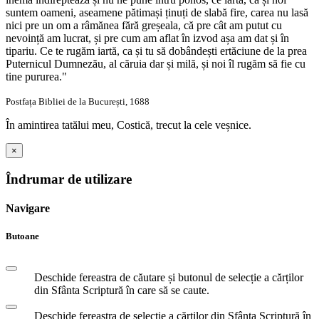
suntem oameni, aseamene pătimași ținuți de slabă fire, carea nu lasă
nici pre un om a râmănea fără greșeala, că pre cât am putut cu
nevoință am lucrat, și pre cum am aflat în izvod așa am dat și în
tipariu. Ce te rugăm iartă, ca și tu să dobândești ertăciune de la prea
Puternicul Dumnezău, al căruia dar și milă, și noi îl rugăm să fie cu
tine pururea."
Postfața Bibliei de la București, 1688
În amintirea tatălui meu, Costică, trecut la cele veșnice.
×
Îndrumar de utilizare
Navigare
Butoane
Deschide fereastra de căutare și butonul de selecție a cărților
din Sfânta Scriptură în care să se caute.
Deschide fereastra de selecție a cărților din Sfânta Scriptură în