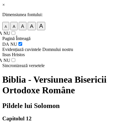
×
Dimensiunea fontului:
A
A
A
A
A
A
NU
Pagină Întreagă
DA
NU
Evidențiază cuvintele Domnului nostru
Iisus Hristos
A
NU
Sincronizează versetele
Biblia - Versiunea Bisericii
Ortodoxe Române
Pildele lui Solomon
Capitolul 12