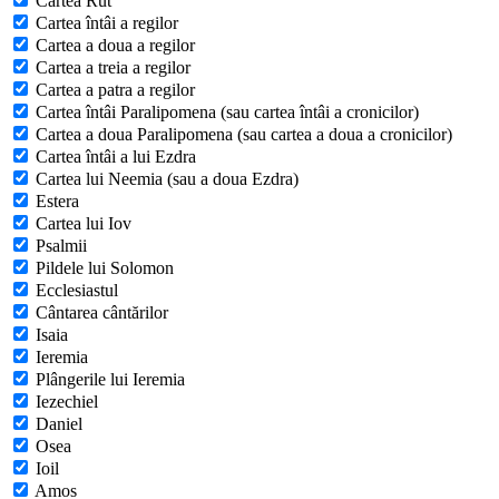
Cartea Rut
Cartea întâi a regilor
Cartea a doua a regilor
Cartea a treia a regilor
Cartea a patra a regilor
Cartea întâi Paralipomena (sau cartea întâi a cronicilor)
Cartea a doua Paralipomena (sau cartea a doua a cronicilor)
Cartea întâi a lui Ezdra
Cartea lui Neemia (sau a doua Ezdra)
Estera
Cartea lui Iov
Psalmii
Pildele lui Solomon
Ecclesiastul
Cântarea cântărilor
Isaia
Ieremia
Plângerile lui Ieremia
Iezechiel
Daniel
Osea
Ioil
Amos