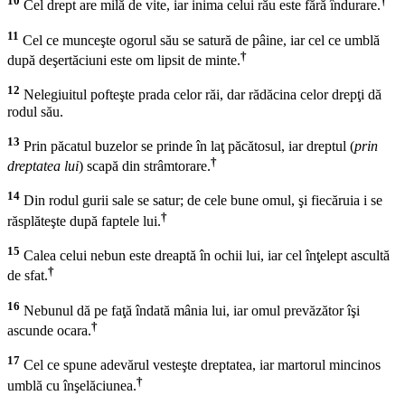
10
†
Cel drept are milă de vite, iar inima celui rău este fără îndurare.
11
Cel ce munceşte ogorul său se satură de pâine, iar cel ce umblă
†
după deşertăciuni este om lipsit de minte.
12
Nelegiuitul pofteşte prada celor răi, dar rădăcina celor drepţi dă
rodul său.
13
Prin păcatul buzelor se prinde în laţ păcătosul, iar dreptul (
prin
†
dreptatea lui
) scapă din strâmtorare.
14
Din rodul gurii sale se satur; de cele bune omul, şi fiecăruia i se
†
răsplăteşte după faptele lui.
15
Calea celui nebun este dreaptă în ochii lui, iar cel înţelept ascultă
†
de sfat.
16
Nebunul dă pe faţă îndată mânia lui, iar omul prevăzător îşi
†
ascunde ocara.
17
Cel ce spune adevărul vesteşte dreptatea, iar martorul mincinos
†
umblă cu înşelăciunea.