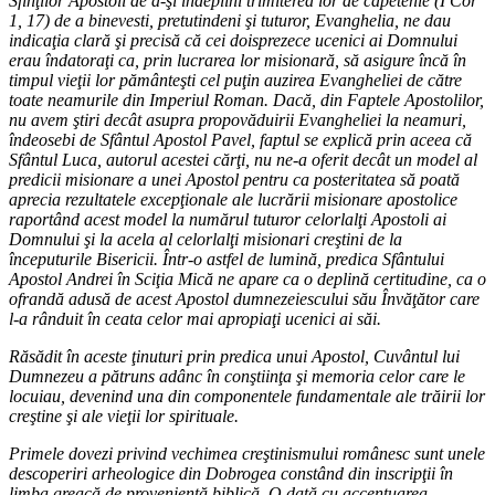
Sfinţilor Apostoli de a-şi îndeplini trimiterea lor de căpetenie (I Cor
1, 17) de a binevesti, pretutindeni şi tuturor, Evanghelia, ne dau
indicaţia clară şi precisă că cei doisprezece ucenici ai Domnului
erau îndatoraţi ca, prin lucrarea lor misionară, să asigure încă în
timpul vieţii lor pământeşti cel puţin auzirea Evangheliei de către
toate neamurile din Imperiul Roman. Dacă, din Faptele Apostolilor,
nu avem ştiri decât asupra propovăduirii Evangheliei la neamuri,
îndeosebi de Sfântul Apostol Pavel, faptul se explică prin aceea că
Sfântul Luca, autorul acestei cărţi, nu ne-a oferit decât un model al
predicii misionare a unei Apostol pentru ca posteritatea să poată
aprecia rezultatele excepţionale ale lucrării misionare apostolice
raportând acest model la numărul tuturor celorlalţi Apostoli ai
Domnului şi la acela al celorlalţi misionari creştini de la
începuturile Bisericii. Într-o astfel de lumină, predica Sfântului
Apostol Andrei în Sciţia Mică ne apare ca o deplină certitudine, ca o
ofrandă adusă de acest Apostol dumnezeiescului său Învăţător care
l-a rânduit în ceata celor mai apropiaţi ucenici ai săi.
Răsădit în aceste ţinuturi prin predica unui Apostol, Cuvântul lui
Dumnezeu a pătruns adânc în conştiinţa şi memoria celor care le
locuiau, devenind una din componentele fundamentale ale trăirii lor
creştine şi ale vieţii lor spirituale.
Primele dovezi privind vechimea creştinismului românesc sunt unele
descoperiri arheologice din Dobrogea constând din inscripţii în
limba greacă de provenienţă biblică. O dată cu accentuarea