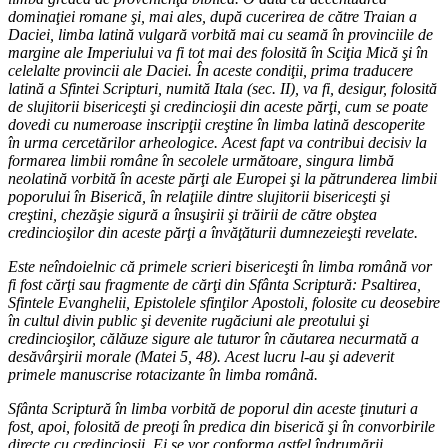
dominaţiei romane şi, mai ales, după cucerirea de către Traian a
Daciei, limba latină vulgară vorbită mai cu seamă în provinciile de
margine ale Imperiului va fi tot mai des folosită în Sciţia Mică şi în
celelalte provincii ale Daciei. În aceste condiţii, prima traducere
latină a Sfintei Scripturi, numită Itala (sec. II), va fi, desigur, folosită
de slujitorii bisericeşti şi credincioşii din aceste părţi, cum se poate
dovedi cu numeroase inscripţii creştine în limba latină descoperite
în urma cercetărilor arheologice. Acest fapt va contribui decisiv la
formarea limbii române în secolele următoare, singura limbă
neolatină vorbită în aceste părţi ale Europei şi la pătrunderea limbii
poporului în Biserică, în relaţiile dintre slujitorii bisericeşti şi
creştini, chezăşie sigură a însuşirii şi trăirii de către obştea
credincioşilor din aceste părţi a învăţăturii dumnezeieşti revelate.
Este neîndoielnic că primele scrieri bisericeşti în limba română vor
fi fost cărţi sau fragmente de cărţi din Sfânta Scriptură: Psaltirea,
Sfintele Evanghelii, Epistolele sfinţilor Apostoli, folosite cu deosebire
în cultul divin public şi devenite rugăciuni ale preotului şi
credincioşilor, călăuze sigure ale tuturor în căutarea necurmată a
desăvârşirii morale (Matei 5, 48). Acest lucru l-au şi adeverit
primele manuscrise rotacizante în limba română.
Sfânta Scriptură în limba vorbită de poporul din aceste ţinuturi a
fost, apoi, folosită de preoţi în predica din biserică şi în convorbirile
directe cu credincioşii. Ei se vor conforma astfel îndrumării