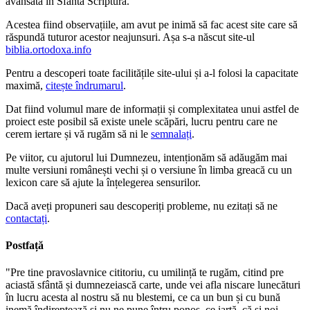
avansată în Sfânta Scriptură.
Acestea fiind observațiile, am avut pe inimă să fac acest site care să
răspundă tuturor acestor neajunsuri. Așa s-a născut site-ul
biblia.ortodoxa.info
Pentru a descoperi toate facilitățile site-ului și a-l folosi la capacitate
maximă,
citește îndrumarul
.
Dat fiind volumul mare de informații și complexitatea unui astfel de
proiect este posibil să existe unele scăpări, lucru pentru care ne
cerem iertare și vă rugăm să ni le
semnalați
.
Pe viitor, cu ajutorul lui Dumnezeu, intenționăm să adăugăm mai
multe versiuni românești vechi și o versiune în limba greacă cu un
lexicon care să ajute la înțelegerea sensurilor.
Dacă aveți propuneri sau descoperiți probleme, nu ezitați să ne
contactați
.
Postfață
"Pre tine pravoslavnice cititoriu, cu umilință te rugăm, citind pre
aciastă sfântă și dumnezeiască carte, unde vei afla niscare lunecături
în lucru acesta al nostru să nu blestemi, ce ca un bun și cu bună
inemă îndireptează și nu ne pune întru ponos, ce iartă, că și noi