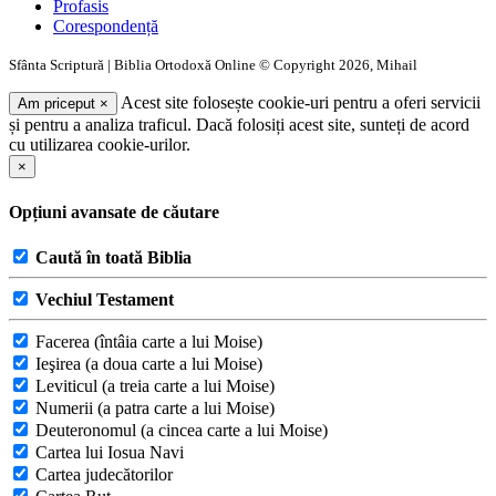
Profasis
Corespondență
Sfânta Scriptură | Biblia Ortodoxă Online © Copyright 2026, Mihail
Acest site folosește cookie-uri pentru a oferi servicii
Am priceput
×
și pentru a analiza traficul. Dacă folosiți acest site, sunteți de acord
cu utilizarea cookie-urilor.
×
Opțiuni avansate de căutare
Caută în toată Biblia
Vechiul Testament
Facerea (întâia carte a lui Moise)
Ieşirea (a doua carte a lui Moise)
Leviticul (a treia carte a lui Moise)
Numerii (a patra carte a lui Moise)
Deuteronomul (a cincea carte a lui Moise)
Cartea lui Iosua Navi
Cartea judecătorilor