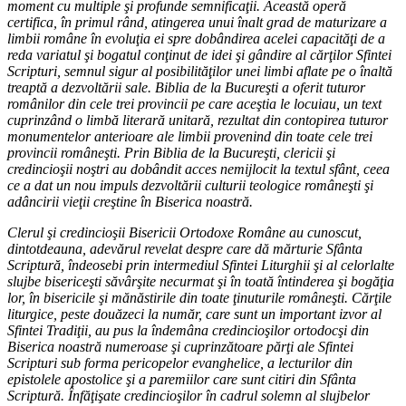
moment cu multiple şi profunde semnificaţii. Această operă
certifica, în primul rând, atingerea unui înalt grad de maturizare a
limbii române în evoluţia ei spre dobândirea acelei capacităţi de a
reda variatul şi bogatul conţinut de idei şi gândire al cărţilor Sfintei
Scripturi, semnul sigur al posibilităţilor unei limbi aflate pe o înaltă
treaptă a dezvoltării sale. Biblia de la Bucureşti a oferit tuturor
românilor din cele trei provincii pe care aceştia le locuiau, un text
cuprinzând o limbă literară unitară, rezultat din contopirea tuturor
monumentelor anterioare ale limbii provenind din toate cele trei
provincii româneşti. Prin Biblia de la Bucureşti, clericii şi
credincioşii noştri au dobândit acces nemijlocit la textul sfânt, ceea
ce a dat un nou impuls dezvoltării culturii teologice româneşti şi
adâncirii vieţii creştine în Biserica noastră.
Clerul şi credincioşii Bisericii Ortodoxe Române au cunoscut,
dintotdeauna, adevărul revelat despre care dă mărturie Sfânta
Scriptură, îndeosebi prin intermediul Sfintei Liturghii şi al celorlalte
slujbe bisericeşti săvârşite necurmat şi în toată întinderea şi bogăţia
lor, în bisericile şi mănăstirile din toate ţinuturile româneşti. Cărţile
liturgice, peste douăzeci la număr, care sunt un important izvor al
Sfintei Tradiţii, au pus la îndemâna credincioşilor ortodocşi din
Biserica noastră numeroase şi cuprinzătoare părţi ale Sfintei
Scripturi sub forma pericopelor evanghelice, a lecturilor din
epistolele apostolice şi a paremiilor care sunt citiri din Sfânta
Scriptură. Înfăţişate credincioşilor în cadrul solemn al slujbelor