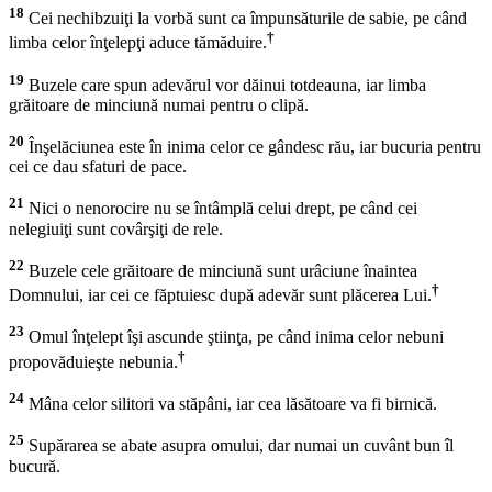
18
Cei nechibzuiţi la vorbă sunt ca împunsăturile de sabie, pe când
†
limba celor înţelepţi aduce tămăduire.
19
Buzele care spun adevărul vor dăinui totdeauna, iar limba
grăitoare de minciună numai pentru o clipă.
20
Înşelăciunea este în inima celor ce gândesc rău, iar bucuria pentru
cei ce dau sfaturi de pace.
21
Nici o nenorocire nu se întâmplă celui drept, pe când cei
nelegiuiţi sunt covârşiţi de rele.
22
Buzele cele grăitoare de minciună sunt urâciune înaintea
†
Domnului, iar cei ce făptuiesc după adevăr sunt plăcerea Lui.
23
Omul înţelept îşi ascunde ştiinţa, pe când inima celor nebuni
†
propovăduieşte nebunia.
24
Mâna celor silitori va stăpâni, iar cea lăsătoare va fi birnică.
25
Supărarea se abate asupra omului, dar numai un cuvânt bun îl
bucură.