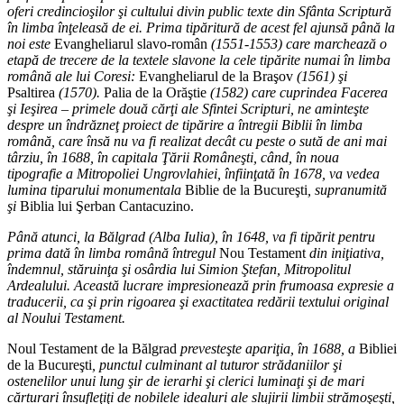
oferi credincioşilor şi cultului divin public texte din Sfânta Scriptură
în limba înţeleasă de ei. Prima tipăritură de acest fel ajunsă până la
noi este
Evangheliarul slavo-român
(1551-1553) care marchează o
etapă de trecere de la textele slavone la cele tipărite numai în limba
română ale lui Coresi:
Evangheliarul de la Braşov
(1561) şi
Psaltirea
(1570).
Palia de la Orăştie
(1582) care cuprindea Facerea
şi Ieşirea – primele două cărţi ale Sfintei Scripturi, ne aminteşte
despre un îndrăzneţ proiect de tipărire a întregii Biblii în limba
română, care însă nu va fi realizat decât cu peste o sută de ani mai
târziu, în 1688, în capitala Ţării Româneşti, când, în noua
tipografie a Mitropoliei Ungrovlahiei, înfiinţată în 1678, va vedea
lumina tiparului monumentala
Biblie de la Bucureşti
, supranumită
şi
Biblia lui Şerban Cantacuzino.
Până atunci, la Bălgrad (Alba Iulia), în 1648, va fi tipărit pentru
prima dată în limba română întregul
Nou Testament
din iniţiativa,
îndemnul, stăruinţa şi osârdia lui Simion Ştefan, Mitropolitul
Ardealului. Această lucrare impresionează prin frumoasa expresie a
traducerii, ca şi prin rigoarea şi exactitatea redării textului original
al Noului Testament.
Noul Testament de la Bălgrad
prevesteşte apariţia, în 1688, a
Bibliei
de la Bucureşti
, punctul culminant al tuturor strădaniilor şi
ostenelilor unui lung şir de ierarhi şi clerici luminaţi şi de mari
cărturari însufleţiţi de nobilele idealuri ale slujirii limbii strămoşeşti,