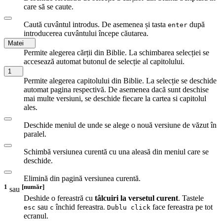
care să se caute.
Caută cuvântul introdus. De asemenea și tasta
după
enter
introducerea cuvântului începe căutarea.
Matei
Permite alegerea cărții din Biblie. La schimbarea selecției se
accesează automat butonul de selecție al capitolului.
1
Permite alegerea capitolului din Biblie. La selecție se deschide
automat pagina respectivă. De asemenea dacă sunt deschise
mai multe versiuni, se deschide fiecare la cartea si capitolul
ales.
Deschide meniul de unde se alege o nouă versiune de văzut în
paralel.
Schimbă versiunea curentă cu una aleasă din meniul care se
deschide.
Elimină din pagină versiunea curentă.
1
[număr]
sau
Deshide o fereastră cu
tâlcuiri la versetul curent
. Tastele
sau
închid fereastra.
face fereastra pe tot
esc
c
Dublu click
ecranul.