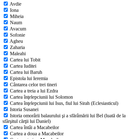
Avdie
Iona
Miheia
Naum
Avacum
Sofonie
Agheu
Zaharia
Maleahi
Cartea lui Tobit
Cartea Iuditei
Cartea lui Baruh
Epistola lui Ieremia
Cântarea celor trei tineri
Cartea a treia a lui Ezdra
Cartea înţelepciunii lui Solomon
Cartea înţelepciunii lui Isus, fiul lui Sirah (Eclesiasticul)
Istoria Susanei
Istoria omorârii balaurului şi a sfărâmării lui Bel (luată de la
sfârşitul cărţii lui Daniel)
Cartea întâi a Macabeilor
Cartea a doua a Macabeilor