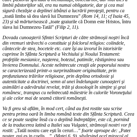
limbii păstoriţilor săi, era nu numai obligatorie, dar şi cea mai
sigură chezăşie a deplinei izbânzi a lucrării preoţeşti, pentru ca
„toată limba să dea slavă lui Dumnezeu”
(Rom 14, 11; cf Isaia 45,
23) şi să mărturisească
„toate graiurile că Domn este Hristos, întru
slava lui Dumnezeu-Tatăl”
(Filip 2, 11).
Dovada cunoaşterii Sfintei Scripturi de către strămoşii noştri încă
din vremuri străvechi o constituie şi folclorul religios: colindele,
cântecele de stea, bocetele etc. care îşi au izvorul în istorisirile
cuprinse în Sfânta Scriptură a Vechiului şi Noului Testament:
profeţiile mesianice, naşterea, botezul, patimile, răstignirea sau
învierea Domnului. Aceste neîntrecute creaţii ale poporului nostru
se caracterizează printr-o surprinzătoare originalitate, prin
profunziunea trăirilor religioase, prin deplina ortodoxie şi
autenticitate a doctrinei, semn al unei îndelungate cunoaşteri şi
asimilări a adevărului revelat, trăit şi doxologit în simţire şi grai
românesc, transpus cu neîntrecută măiestrie în culorile Voroneţului
şi ale celor mai de seamă ctitorii româneşti.
Va fi greu să aflăm, în mod cert, când au fost rostite sau scrise
pentru prima oară în limba română texte din Sfânta Scriptură. Ceea
ce se poate susţine însă cu o deplină îndreptăţire, este că, pornind
de la traducerea latină a Italiei sau Vulgatei, strămoşii nostri vor fi
rostit:
„Tatăl nostru care eşti în ceruri…”
foarte aproape de:
„Pater
noster, qui es in coelis…”
, (Matei 6, 9), săvârşind acel miracol al