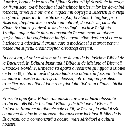
liturgice, bogatele lecturi din Sfânta Scriptură îşi dezvăluie întreaga
lor frumuseţe, toată bogăţia şi adâncimea înţelesurilor lor devenind,
totodată, temei şi motivare a rugăciunii obşteşti a Bisericii şi a vieţii
creştine în general. În cărţile de slujbă, la Sfânta Liturghie, prin
Biserică, dreptmăritorii creştini au întâlnit, deopotrivă, cuvântul
Sfintei Scripturi şi adevărurile de credinţă cuprinse în Sfânta
Tradiţie, îngemănate într-un ansamblu în care expresia atinge
perfecţiunea, iar rugăciunea înalţă cugetul către deplina şi corecta
înţelegere a adevărului creştin care a modelat şi a marcat pentru
totdeauna sufletul credincioşilor ortodocşi creştini.
În acest an, al aniversării a trei sute de ani de la tipărirea Bibliei de
la Bucureşti, în Editura Institutului Biblic şi de Misiune al Bisericii
Ortodoxe Române, urmează să apară o reeditare ştiinţifică a
Bibliei
de la 1688
, cititorul având posibilitatea să admire în facsimil textul
ca atare al acestei lucrări şi să citească, într-o pagină paralelă,
transliterarea în alfabet latin a originalului tipărit în alfabet chirilic
facsimilat.
Prezenta apariţie a Bibliei româneşti care are la bază obişnuita
traducere oferită de Institutul Biblic şi de Misiune al Bisericii
Ortodoxe Române în ultimele sale ediţii, se înscrie, la rândul său,
ca un act de cinstire a momentului aniversar închinat Bibliei de la
Bucureşti, ca o componentă a acestei mari sărbători a culturii
noastre.