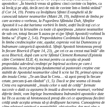
apostolice:
„În biserică vreau să grăiesc cinci cuvinte cu înţeles, ca
să învăţ şi pe alţii, decât zeci de mii de cuvinte într-o limbă străină”
(I Cor 14, 19). Pentru ca învăţătura Sfintei Evanghelii să fie
cunoscută tuturor neamurilor (Matei 28, 19), indiferent de limba pe
care acestea o vorbeau, la Pogorârea Sfântului Duh, Sfinţilor
Apostoli li s-a dat harisma vorbirii în limbi, astfel încât toţi cei ce
erau atunci la Ierusalim cu toate că aparţineau
„tuturor neamurilor
de sub cer, totuşi fiecare îi auzea pe ei
(pe Sfinţii Apostoli)
vorbind în
limba sa”
(Fapte 2, 5-6). Propovăduirea Cuvântului lui Dumnezeu
în limba credincioşilor este, aşadar, expresia voii lui Dumnezeu şi
îndrumare categorică apostolică. Sfinţii Apostoli hirotoneau preoţi
în fiecare Biserică (Fapte 14, 23),
„pe cei ce au crezut mai întâi”
din
acea Biserică, după cum scrie Sfântul Clement Romanul (Epistola
către Corinteni XLII, 4), tocmai pentru ca aceştia să poată
propovădui adevărul credinţei pe înţelesul acelora pe care-i
păstoreau. Acest principiu fundamental al pastoralei creştine este
stabilit de Apostolul neamurilor când îi scrie lui Tit, primul episcop
din insula Creta:
„Te-am lăsat în Creta… să aşezi preoţi în fiecare
cetate, precum ţi-am rânduit”
(1, 5). Dacă se ţine seama că insula
Creta era supranumită „insula celor o sută de cetăţi” formate
succesiv o dată cu aşezarea în insulă a diverselor neamuri, vorbind
diferite limbi, vom înţelege însemnătatea îndrumării apostolice date
lui Tit ca acesta să hirotonească preoţi din cei ce aparţineau fiecărei
cetăţi unde aceştia urmau să-şi desfăşoare lucrarea. Cunoaşterea de
către păstorul spiritual a mentalităţii, obiceiurilor, dar mai ales a