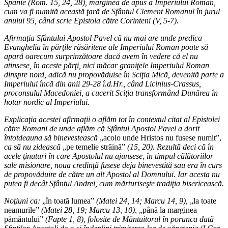
Spanie (Rom. 15, 24, 28), marginea de apus a Imperiului Roman,
cum va fi numită această ţară de Sfântul Clement Romanul în jurul
anului 95, când scrie Epistola către Corinteni (V, 5-7).
Afirmaţia Sfântului Apostol Pavel că nu mai are unde predica
Evanghelia în părţile răsăritene ale Imperiului Roman poate să
apară oarecum surprinzătoare dacă avem în vedere că el nu
atinsese, în aceste părţi, nici măcar graniţele Imperiului Roman
dinspre nord, adică nu propovăduise în Sciţia Mică, devenită parte a
Imperiului încă din anii 29-28 î.d.Hr., când Licinius-Crassus,
proconsulul Macedoniei, a cucerit Sciţia transformând Dunărea în
hotar nordic al Imperiului.
Explicaţia acestei afirmaţii o aflăm tot în contextul citat al Epistolei
către Romani de unde aflăm că Sfântul Apostol Pavel a dorit
întotdeauna să binevestească
„acolo unde Hristos nu fusese numit”,
ca să nu zidească
„pe temelie străină”
(15, 20). Rezultă deci că în
acele ţinuturi în care Apostolul nu ajunsese, în timpul călătoriilor
sale misionare, noua credinţă fusese deja binevestită sau era în curs
de propovăduire de către un alt Apostol al Domnului. Iar acesta nu
putea fi decât Sfântul Andrei, cum mărturiseşte tradiţia bisericească.
Noţiuni ca:
„în toată lumea”
(Matei 24, 14; Marcu 14, 9),
„la toate
neamurile”
(Matei 28, 19; Marcu 13, 10),
„până la marginea
pământului”
(Fapte 1, 8), folosite de Mântuitorul în porunca dată