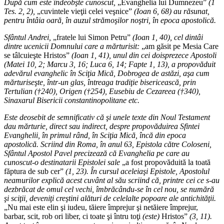
După cum este îndeobşte cunoscut,
„Evanghelia lui Dumnezeu”
(1
Tes. 2, 2),
„cuvintele vieţii celei veşnice”
(Ioan 6, 68) au răsunat,
pentru întâia oară, în auzul strămoşilor noştri, în epoca apostolică.
Sfântul Andrei,
„fratele lui Simon Petru”
(Ioan 1, 40), cel dintâi
dintre ucenicii Domnului care a mărturisit:
„am găsit pe Mesia Care
se tâlcuieşte Hristos”
(Ioan 1, 41), unul din cei doisprezece Apostoli
(Matei 10, 2; Marcu 3, 16; Luca 6, 14; Fapte 1, 13), a propovăduit
adevărul evanghelic în Sciţia Mică, Dobrogea de astăzi, aşa cum
mărturiseşte, într-un glas, întreaga tradiţie bisericească, prin
Tertulian (†240), Origen (†254), Eusebiu de Cezareea (†340),
Sinaxarul Bisericii constantinopolitane etc.
Este deosebit de semnificativ că şi unele texte din Noul Testament
dau mărturie, direct sau indirect, despre propovăduirea Sfintei
Evanghelii, în primul rând, în Sciţia Mică, încă din epoca
apostolică. Scriind din Roma, în anul 63, Epistola către Coloseni,
Sfântul Apostol Pavel precizează că Evanghelia pe care au
cunoscut-o destinatarii Epistolei sale
„a fost propovăduită la toată
făptura de sub cer”
(1, 23). În cursul aceleiaşi Epistole, Apostolul
neamurilor explică acest cuvânt al său scriind că, printre cei ce s-au
dezbrăcat de omul cel vechi, îmbrăcându-se în cel nou, se numără
şi sciţii, deveniţi creştini alături de celelalte popoare ale antichităţii.
„Nu mai este elin şi iudeu, tăiere împrejur şi netăiere împrejur,
barbar, scit, rob ori liber, ci toate şi întru toţi
(este)
Hristos”
(3, 11).