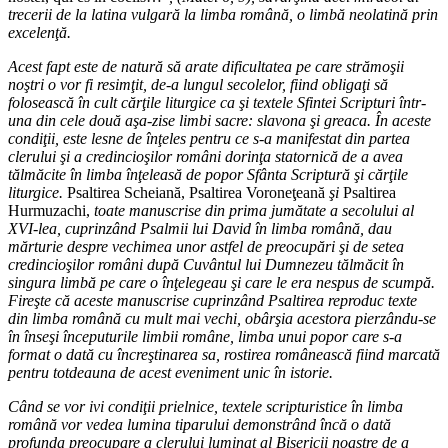
trecerii de la latina vulgară la limba română, o limbă neolatină prin
excelenţă.
Acest fapt este de natură să arate dificultatea pe care strămoşii
noştri o vor fi resimţit, de-a lungul secolelor, fiind obligaţi să
folosească în cult cărţile liturgice ca şi textele Sfintei Scripturi într-
una din cele două aşa-zise limbi sacre: slavona şi greaca. În aceste
condiţii, este lesne de înţeles pentru ce s-a manifestat din partea
clerului şi a credincioşilor români dorinţa statornică de a avea
tălmăcite în limba înţeleasă de popor Sfânta Scriptură şi cărţile
liturgice.
Psaltirea Scheiană, Psaltirea Voroneţeană
şi
Psaltirea
Hurmuzachi,
toate manuscrise din prima jumătate a secolului al
XVI-lea, cuprinzând Psalmii lui David în limba română, dau
mărturie despre vechimea unor astfel de preocupări şi de setea
credincioşilor români după Cuvântul lui Dumnezeu tălmăcit în
singura limbă pe care o înţelegeau şi care le era nespus de scumpă.
Fireşte că aceste manuscrise cuprinzând Psaltirea reproduc texte
din limba română cu mult mai vechi, obârşia acestora pierzându-se
în înseşi începuturile limbii române, limba unui popor care s-a
format o dată cu încreştinarea sa, rostirea românească fiind marcată
pentru totdeauna de acest eveniment unic în istorie.
Când se vor ivi condiţii prielnice, textele scripturistice în limba
română vor vedea lumina tiparului demonstrând încă o dată
profunda preocupare a clerului luminat al Bisericii noastre de a