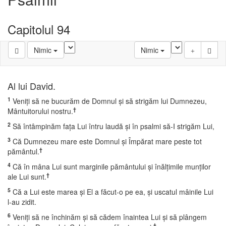
Capitolul 94
Nimic
Nimic
Al lui David.
1
Veniţi să ne bucurăm de Domnul şi să strigăm lui Dumnezeu,
†
Mântuitorului nostru.
2
Să întâmpinăm faţa Lui întru laudă şi în psalmi să-I strigăm Lui,
3
Că Dumnezeu mare este Domnul şi Împărat mare peste tot
†
pământul.
4
Că în mâna Lui sunt marginile pământului şi înălţimile munţilor
†
ale Lui sunt.
5
Că a Lui este marea şi El a făcut-o pe ea, şi uscatul mâinile Lui
l-au zidit.
6
Veniţi să ne închinăm şi să cădem înaintea Lui şi să plângem
†