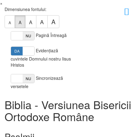
×
Dimensiunea fontului:
A
A
A
A
A
Pagină Întreagă
DA
NU
Evidențiază
DA
NU
cuvintele Domnului nostru Iisus
Hristos
Sincronizează
DA
NU
versetele
Biblia - Versiunea Bisericii
Ortodoxe Române
Psalmii