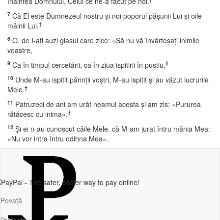
înaintea Domnului, Celui ce ne-a făcut pe noi.
7
Că El este Dumnezeul nostru şi noi poporul păşunii Lui şi oile
†
mâinii Lui.
8
O, de I-aţi auzi glasul care zice: «Să nu vă învârtoşaţi inimile
voastre,
9
†
Ca în timpul cercetării, ca în ziua ispitirii în pustiu,
10
Unde M-au ispitit părinţii voştri, M-au ispitit şi au văzut lucrurile
†
Mele.
11
Patruzeci de ani am urât neamul acesta şi am zis: «Pururea
†
rătăcesc cu inima».
12
Şi ei n-au cunoscut căile Mele, că M-am jurat întru mânia Mea:
«Nu vor intra întru odihna Mea».
Povață