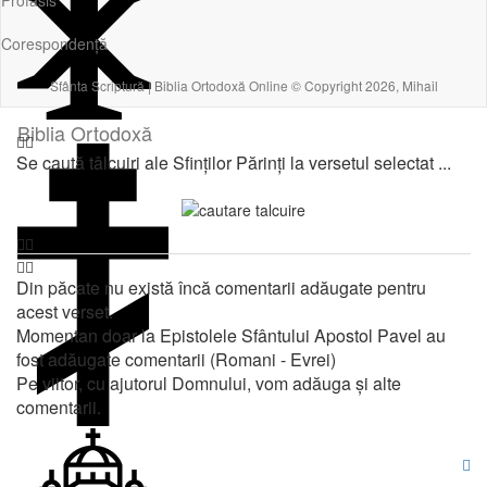
Profasis
Corespondență
Sfânta Scriptură | Biblia Ortodoxă Online © Copyright 2026, Mihail
Biblia Ortodoxă
Se caută tâlcuiri ale Sfinților Părinți la versetul selectat ...
Din păcate nu există încă comentarii adăugate pentru
acest verset.
Momentan doar la Epistolele Sfântului Apostol Pavel au
fost adăugate comentarii (Romani - Evrei)
Pe viitor, cu ajutorul Domnului, vom adăuga și alte
comentarii.