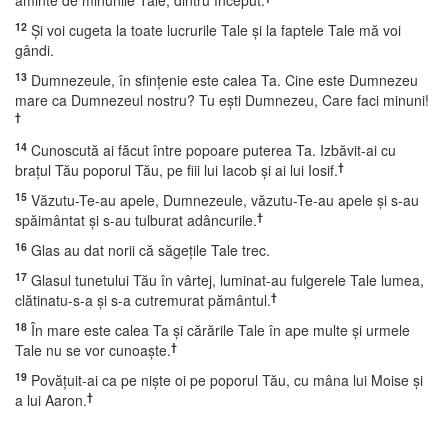
aminte de minunile Tale, dintru început.
12
Şi voi cugeta la toate lucrurile Tale şi la faptele Tale mă voi
gândi.
13
Dumnezeule, în sfinţenie este calea Ta. Cine este Dumnezeu
mare ca Dumnezeul nostru? Tu eşti Dumnezeu, Care faci minuni!
†
14
Cunoscută ai făcut între popoare puterea Ta. Izbăvit-ai cu
†
braţul Tău poporul Tău, pe fiii lui Iacob şi ai lui Iosif.
15
Văzutu-Te-au apele, Dumnezeule, văzutu-Te-au apele şi s-au
†
spăimântat şi s-au tulburat adâncurile.
16
Glas au dat norii că săgeţile Tale trec.
17
Glasul tunetului Tău în vârtej, luminat-au fulgerele Tale lumea,
†
clătinatu-s-a şi s-a cutremurat pământul.
18
În mare este calea Ta şi cărările Tale în ape multe şi urmele
†
Tale nu se vor cunoaşte.
19
Povăţuit-ai ca pe nişte oi pe poporul Tău, cu mâna lui Moise şi
†
a lui Aaron.