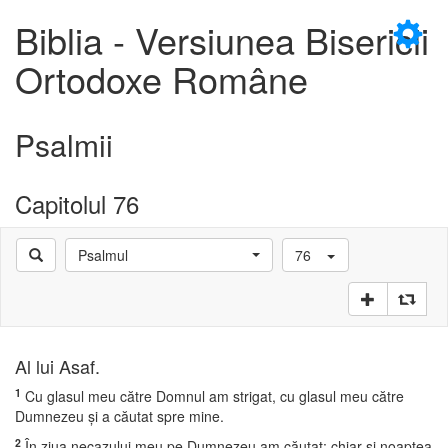
×
Biblia - Versiunea Bisericii
Ortodoxe Române
Psalmii
D
Capitolul 76
Psalmul
76
D
Al lui Asaf.
1
Cu glasul meu către Domnul am strigat, cu glasul meu către
Dumnezeu şi a căutat spre mine.
2
În ziua necazului meu pe Dumnezeu am căutat; chiar şi noaptea