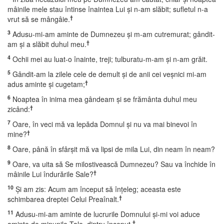
mâinile mele stau întinse înaintea Lui şi n-am slăbit; sufletul n-a
†
vrut să se mângâie.
3
Adusu-mi-am aminte de Dumnezeu şi m-am cutremurat; gândit-
†
am şi a slăbit duhul meu.
4
Ochii mei au luat-o înainte, treji; tulburatu-m-am şi n-am grăit.
5
Gândit-am la zilele cele de demult şi de anii cei veşnici mi-am
†
adus aminte şi cugetam;
6
Noaptea în inima mea gândeam şi se frământa duhul meu
†
zicând:
7
Oare, în veci mă va lepăda Domnul şi nu va mai binevoi în
†
mine?
8
Oare, până în sfârşit mă va lipsi de mila Lui, din neam în neam?
9
Oare, va uita să Se milostivească Dumnezeu? Sau va închide în
†
mâinile Lui îndurările Sale?
10
Şi am zis: Acum am început să înţeleg; aceasta este
†
schimbarea dreptei Celui Preaînalt.
11
Adusu-mi-am aminte de lucrurile Domnului şi-mi voi aduce
†