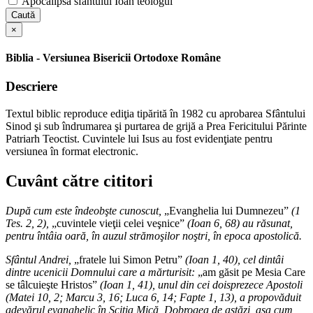
Apocalipsa sfântului Ioan teologul
Caută
×
Biblia - Versiunea Bisericii Ortodoxe Române
Descriere
Textul biblic reproduce ediţia tipărită în 1982 cu aprobarea Sfântului
Sinod şi sub îndrumarea şi purtarea de grijă a Prea Fericitului Părinte
Patriarh Teoctist. Cuvintele lui Isus au fost evidenţiate pentru
versiunea în format electronic.
Cuvânt către cititori
După cum este îndeobşte cunoscut,
„Evanghelia lui Dumnezeu”
(1
Tes. 2, 2),
„cuvintele vieţii celei veşnice”
(Ioan 6, 68) au răsunat,
pentru întâia oară, în auzul strămoşilor noştri, în epoca apostolică.
Sfântul Andrei,
„fratele lui Simon Petru”
(Ioan 1, 40), cel dintâi
dintre ucenicii Domnului care a mărturisit:
„am găsit pe Mesia Care
se tâlcuieşte Hristos”
(Ioan 1, 41), unul din cei doisprezece Apostoli
(Matei 10, 2; Marcu 3, 16; Luca 6, 14; Fapte 1, 13), a propovăduit
adevărul evanghelic în Sciţia Mică, Dobrogea de astăzi, aşa cum