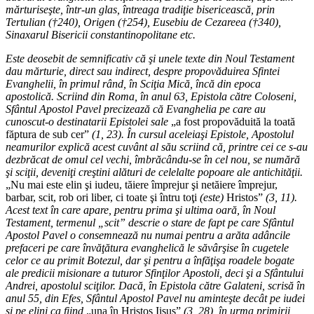
mărturiseşte, într-un glas, întreaga tradiţie bisericească, prin
Tertulian (†240), Origen (†254), Eusebiu de Cezareea (†340),
Sinaxarul Bisericii constantinopolitane etc.
Este deosebit de semnificativ că şi unele texte din Noul Testament
dau mărturie, direct sau indirect, despre propovăduirea Sfintei
Evanghelii, în primul rând, în Sciţia Mică, încă din epoca
apostolică. Scriind din Roma, în anul 63, Epistola către Coloseni,
Sfântul Apostol Pavel precizează că Evanghelia pe care au
cunoscut-o destinatarii Epistolei sale
„a fost propovăduită la toată
făptura de sub cer”
(1, 23). În cursul aceleiaşi Epistole, Apostolul
neamurilor explică acest cuvânt al său scriind că, printre cei ce s-au
dezbrăcat de omul cel vechi, îmbrăcându-se în cel nou, se numără
şi sciţii, deveniţi creştini alături de celelalte popoare ale antichităţii.
„Nu mai este elin şi iudeu, tăiere împrejur şi netăiere împrejur,
barbar, scit, rob ori liber, ci toate şi întru toţi
(este)
Hristos”
(3, 11).
Acest text în care apare, pentru prima şi ultima oară, în Noul
Testament, termenul „scit” descrie o stare de fapt pe care Sfântul
Apostol Pavel o consemnează nu numai pentru a arăta adâncile
prefaceri pe care învăţătura evanghelică le săvârşise în cugetele
celor ce au primit Botezul, dar şi pentru a înfăţişa roadele bogate
ale predicii misionare a tuturor Sfinţilor Apostoli, deci şi a Sfântului
Andrei, apostolul sciţilor. Dacă, în Epistola către Galateni, scrisă în
anul 55, din Efes, Sfântul Apostol Pavel nu aminteşte decât pe iudei
şi pe elini ca fiind
„una în Hristos Iisus”
(3, 28), în urma primirii