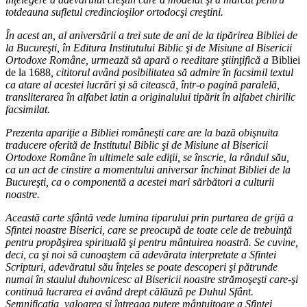
totdeauna sufletul credincioşilor ortodocşi creştini.
În acest an, al aniversării a trei sute de ani de la tipărirea Bibliei de
la Bucureşti, în Editura Institutului Biblic şi de Misiune al Bisericii
Ortodoxe Române, urmează să apară o reeditare ştiinţifică a
Bibliei
de la 1688
, cititorul având posibilitatea să admire în facsimil textul
ca atare al acestei lucrări şi să citească, într-o pagină paralelă,
transliterarea în alfabet latin a originalului tipărit în alfabet chirilic
facsimilat.
Prezenta apariţie a Bibliei româneşti care are la bază obişnuita
traducere oferită de Institutul Biblic şi de Misiune al Bisericii
Ortodoxe Române în ultimele sale ediţii, se înscrie, la rândul său,
ca un act de cinstire a momentului aniversar închinat Bibliei de la
Bucureşti, ca o componentă a acestei mari sărbători a culturii
noastre.
Această carte sfântă vede lumina tiparului prin purtarea de grijă a
Sfintei noastre Biserici, care se preocupă de toate cele de trebuinţă
pentru propăşirea spirituală şi pentru mântuirea noastră. Se cuvine,
deci, ca şi noi să cunoaştem că adevărata interpretate a Sfintei
Scripturi, adevăratul său înţeles se poate descoperi şi pătrunde
numai în staulul duhovnicesc al Bisericii noastre strămoşeşti care-şi
continuă lucrarea ei având drept călăuză pe Duhul Sfânt.
Semnificaţia, valoarea şi întreaga putere mântuitoare a Sfintei