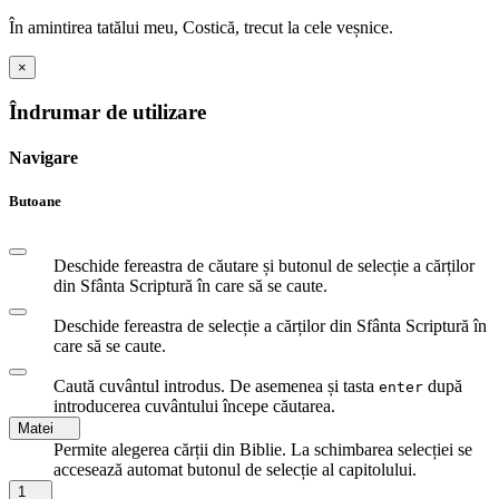
În amintirea tatălui meu, Costică, trecut la cele veșnice.
×
Îndrumar de utilizare
Navigare
Butoane
Deschide fereastra de căutare și butonul de selecție a cărților
din Sfânta Scriptură în care să se caute.
Deschide fereastra de selecție a cărților din Sfânta Scriptură în
care să se caute.
Caută cuvântul introdus. De asemenea și tasta
după
enter
introducerea cuvântului începe căutarea.
Matei
Permite alegerea cărții din Biblie. La schimbarea selecției se
accesează automat butonul de selecție al capitolului.
1