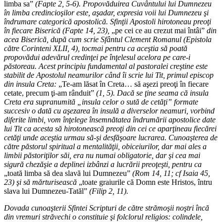
limba sa”
(Fapte 2, 5-6). Propovăduirea Cuvântului lui Dumnezeu
în limba credincioşilor este, aşadar, expresia voii lui Dumnezeu şi
îndrumare categorică apostolică. Sfinţii Apostoli hirotoneau preoţi
în fiecare Biserică (Fapte 14, 23),
„pe cei ce au crezut mai întâi”
din
acea Biserică, după cum scrie Sfântul Clement Romanul (Epistola
către Corinteni XLII, 4), tocmai pentru ca aceştia să poată
propovădui adevărul credinţei pe înţelesul acelora pe care-i
păstoreau. Acest principiu fundamental al pastoralei creştine este
stabilit de Apostolul neamurilor când îi scrie lui Tit, primul episcop
din insula Creta:
„Te-am lăsat în Creta… să aşezi preoţi în fiecare
cetate, precum ţi-am rânduit”
(1, 5). Dacă se ţine seama că insula
Creta era supranumită „insula celor o sută de cetăţi” formate
succesiv o dată cu aşezarea în insulă a diverselor neamuri, vorbind
diferite limbi, vom înţelege însemnătatea îndrumării apostolice date
lui Tit ca acesta să hirotonească preoţi din cei ce aparţineau fiecărei
cetăţi unde aceştia urmau să-şi desfăşoare lucrarea. Cunoaşterea de
către păstorul spiritual a mentalităţii, obiceiurilor, dar mai ales a
limbii păstoriţilor săi, era nu numai obligatorie, dar şi cea mai
sigură chezăşie a deplinei izbânzi a lucrării preoţeşti, pentru ca
„toată limba să dea slavă lui Dumnezeu”
(Rom 14, 11; cf Isaia 45,
23) şi să mărturisească
„toate graiurile că Domn este Hristos, întru
slava lui Dumnezeu-Tatăl”
(Filip 2, 11).
Dovada cunoaşterii Sfintei Scripturi de către strămoşii noştri încă
din vremuri străvechi o constituie şi folclorul religios: colindele,