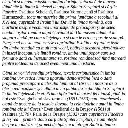
clerului şi a credincioşilor români dorinţa statornică de a avea
tălmăcite în limba înţeleasă de popor Sfânta Scriptură şi cărţile
liturgice.
Psaltirea Scheiană, Psaltirea Voroneţeană
şi
Psaltirea
Hurmuzachi,
toate manuscrise din prima jumătate a secolului al
XVI-lea, cuprinzând Psalmii lui David în limba română, dau
mărturie despre vechimea unor astfel de preocupări şi de setea
credincioşilor români după Cuvântul lui Dumnezeu tălmăcit în
singura limbă pe care o înţelegeau şi care le era nespus de scumpă.
Fireşte că aceste manuscrise cuprinzând Psaltirea reproduc texte
din limba română cu mult mai vechi, obârşia acestora pierzându-se
în înseşi începuturile limbii române, limba unui popor care s-a
format o dată cu încreştinarea sa, rostirea românească fiind marcată
pentru totdeauna de acest eveniment unic în istorie.
Când se vor ivi condiţii prielnice, textele scripturistice în limba
română vor vedea lumina tiparului demonstrând încă o dată
profunda preocupare a clerului luminat al Bisericii noastre de a
oferi credincioşilor şi cultului divin public texte din Sfânta Scriptură
în limba înţeleasă de ei. Prima tipăritură de acest fel ajunsă până la
noi este
Evangheliarul slavo-român
(1551-1553) care marchează o
etapă de trecere de la textele slavone la cele tipărite numai în limba
română ale lui Coresi:
Evangheliarul de la Braşov
(1561) şi
Psaltirea
(1570).
Palia de la Orăştie
(1582) care cuprindea Facerea
şi Ieşirea – primele două cărţi ale Sfintei Scripturi, ne aminteşte
despre un îndrăzneţ proiect de tipărire a întregii Biblii în limba