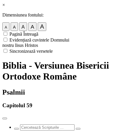
×
Dimensiunea fontului:
A
A
A
A
A
Pagină Întreagă
Evidențiază cuvintele Domnului
nostru Iisus Hristos
Sincronizează versetele
Biblia - Versiunea Bisericii
Ortodoxe Române
Psalmii
Capitolul 59