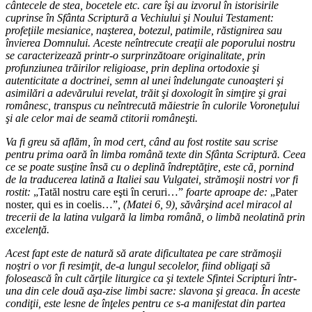
cântecele de stea, bocetele etc. care îşi au izvorul în istorisirile
cuprinse în Sfânta Scriptură a Vechiului şi Noului Testament:
profeţiile mesianice, naşterea, botezul, patimile, răstignirea sau
învierea Domnului. Aceste neîntrecute creaţii ale poporului nostru
se caracterizează printr-o surprinzătoare originalitate, prin
profunziunea trăirilor religioase, prin deplina ortodoxie şi
autenticitate a doctrinei, semn al unei îndelungate cunoaşteri şi
asimilări a adevărului revelat, trăit şi doxologit în simţire şi grai
românesc, transpus cu neîntrecută măiestrie în culorile Voroneţului
şi ale celor mai de seamă ctitorii româneşti.
Va fi greu să aflăm, în mod cert, când au fost rostite sau scrise
pentru prima oară în limba română texte din Sfânta Scriptură. Ceea
ce se poate susţine însă cu o deplină îndreptăţire, este că, pornind
de la traducerea latină a Italiei sau Vulgatei, strămoşii nostri vor fi
rostit:
„Tatăl nostru care eşti în ceruri…”
foarte aproape de:
„Pater
noster, qui es in coelis…”
, (Matei 6, 9), săvârşind acel miracol al
trecerii de la latina vulgară la limba română, o limbă neolatină prin
excelenţă.
Acest fapt este de natură să arate dificultatea pe care strămoşii
noştri o vor fi resimţit, de-a lungul secolelor, fiind obligaţi să
folosească în cult cărţile liturgice ca şi textele Sfintei Scripturi într-
una din cele două aşa-zise limbi sacre: slavona şi greaca. În aceste
condiţii, este lesne de înţeles pentru ce s-a manifestat din partea