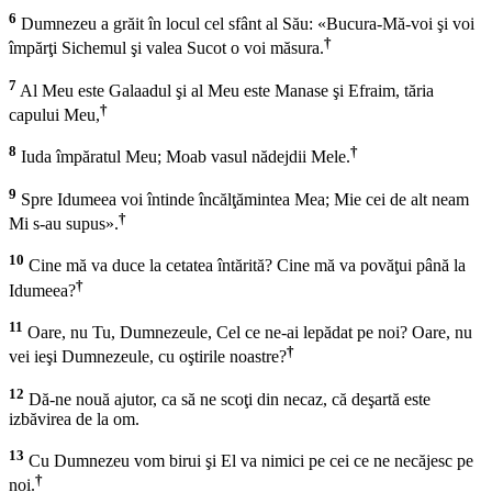
6
Dumnezeu a grăit în locul cel sfânt al Său: «Bucura-Mă-voi şi voi
†
împărţi Sichemul şi valea Sucot o voi măsura.
7
Al Meu este Galaadul şi al Meu este Manase şi Efraim, tăria
†
capului Meu,
8
†
Iuda împăratul Meu; Moab vasul nădejdii Mele.
9
Spre Idumeea voi întinde încălţămintea Mea; Mie cei de alt neam
†
Mi s-au supus».
10
Cine mă va duce la cetatea întărită? Cine mă va povăţui până la
†
Idumeea?
11
Oare, nu Tu, Dumnezeule, Cel ce ne-ai lepădat pe noi? Oare, nu
†
vei ieşi Dumnezeule, cu oştirile noastre?
12
Dă-ne nouă ajutor, ca să ne scoţi din necaz, că deşartă este
izbăvirea de la om.
13
Cu Dumnezeu vom birui şi El va nimici pe cei ce ne necăjesc pe
†
noi.