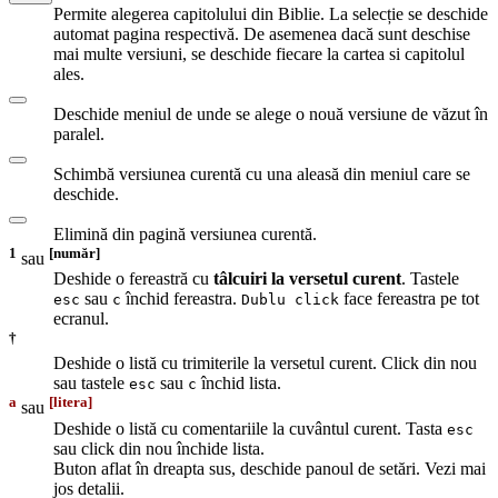
Permite alegerea capitolului din Biblie. La selecție se deschide
automat pagina respectivă. De asemenea dacă sunt deschise
mai multe versiuni, se deschide fiecare la cartea si capitolul
ales.
Deschide meniul de unde se alege o nouă versiune de văzut în
paralel.
Schimbă versiunea curentă cu una aleasă din meniul care se
deschide.
Elimină din pagină versiunea curentă.
1
[număr]
sau
Deshide o fereastră cu
tâlcuiri la versetul curent
. Tastele
sau
închid fereastra.
face fereastra pe tot
esc
c
Dublu click
ecranul.
†
Deshide o listă cu trimiterile la versetul curent. Click din nou
sau tastele
sau
închid lista.
esc
c
a
[litera]
sau
Deshide o listă cu comentariile la cuvântul curent. Tasta
esc
sau click din nou închide lista.
Buton aflat în dreapta sus, deschide panoul de setări. Vezi mai
jos detalii.