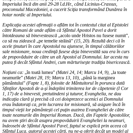
Imperiului încă din anii 29-28 î.d.Hr., când Licinius-Crassus,
proconsulul Macedoniei, a cucerit Sciţia transformând Dunărea în
hotar nordic al Imperiului.
Explicaţia acestei afirmaţii o aflăm tot în contextul citat al Epistolei
către Romani de unde aflăm că Sfântul Apostol Pavel a dorit
întotdeauna să binevestească
„acolo unde Hristos nu fusese numit”,
ca să nu zidească
„pe temelie străină”
(15, 20). Rezultă deci că în
acele ţinuturi în care Apostolul nu ajunsese, în timpul călătoriilor
sale misionare, noua credinţă fusese deja binevestită sau era în curs
de propovăduire de către un alt Apostol al Domnului. Iar acesta nu
putea fi decât Sfântul Andrei, cum mărturiseşte tradiţia bisericească.
Noţiuni ca:
„în toată lumea”
(Matei 24, 14; Marcu 14, 9),
„la toate
neamurile”
(Matei 28, 19; Marcu 13, 10),
„până la marginea
pământului”
(Fapte 1, 8), folosite de Mântuitorul în porunca dată
Sfinţilor Apostoli de a-şi îndeplini trimiterea lor de căpetenie (I Cor
1, 17) de a binevesti, pretutindeni şi tuturor, Evanghelia, ne dau
indicaţia clară şi precisă că cei doisprezece ucenici ai Domnului
erau îndatoraţi ca, prin lucrarea lor misionară, să asigure încă în
timpul vieţii lor pământeşti cel puţin auzirea Evangheliei de către
toate neamurile din Imperiul Roman. Dacă, din Faptele Apostolilor,
nu avem ştiri decât asupra propovăduirii Evangheliei la neamuri,
îndeosebi de Sfântul Apostol Pavel, faptul se explică prin aceea că
Sfântul Luca, autorul acestei cărţi, nu ne-a oferit decât un model al