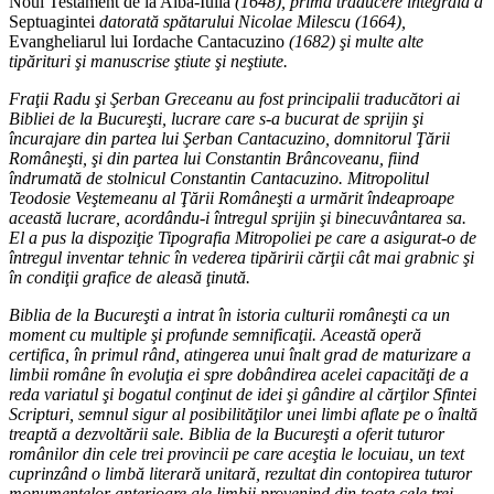
Noul Testament de la Alba-Iulia
(1648), prima traducere integrală a
Septuagintei
datorată spătarului Nicolae Milescu (1664),
Evangheliarul lui Iordache Cantacuzino
(1682) şi multe alte
tipărituri şi manuscrise ştiute şi neştiute.
Fraţii Radu şi Şerban Greceanu au fost principalii traducători ai
Bibliei de la Bucureşti, lucrare care s-a bucurat de sprijin şi
încurajare din partea lui Şerban Cantacuzino, domnitorul Ţării
Româneşti, şi din partea lui Constantin Brâncoveanu, fiind
îndrumată de stolnicul Constantin Cantacuzino. Mitropolitul
Teodosie Veştemeanu al Ţării Româneşti a urmărit îndeaproape
această lucrare, acordându-i întregul sprijin şi binecuvântarea sa.
El a pus la dispoziţie Tipografia Mitropoliei pe care a asigurat-o de
întregul inventar tehnic în vederea tipăririi cărţii cât mai grabnic şi
în condiţii grafice de aleasă ţinută.
Biblia de la Bucureşti a intrat în istoria culturii româneşti ca un
moment cu multiple şi profunde semnificaţii. Această operă
certifica, în primul rând, atingerea unui înalt grad de maturizare a
limbii române în evoluţia ei spre dobândirea acelei capacităţi de a
reda variatul şi bogatul conţinut de idei şi gândire al cărţilor Sfintei
Scripturi, semnul sigur al posibilităţilor unei limbi aflate pe o înaltă
treaptă a dezvoltării sale. Biblia de la Bucureşti a oferit tuturor
românilor din cele trei provincii pe care aceştia le locuiau, un text
cuprinzând o limbă literară unitară, rezultat din contopirea tuturor
monumentelor anterioare ale limbii provenind din toate cele trei