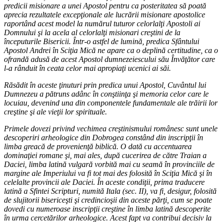
predicii misionare a unei Apostol pentru ca posteritatea să poată
aprecia rezultatele excepţionale ale lucrării misionare apostolice
raportând acest model la numărul tuturor celorlalţi Apostoli ai
Domnului şi la acela al celorlalţi misionari creştini de la
începuturile Bisericii. Într-o astfel de lumină, predica Sfântului
Apostol Andrei în Sciţia Mică ne apare ca o deplină certitudine, ca o
ofrandă adusă de acest Apostol dumnezeiescului său Învăţător care
l-a rânduit în ceata celor mai apropiaţi ucenici ai săi.
Răsădit în aceste ţinuturi prin predica unui Apostol, Cuvântul lui
Dumnezeu a pătruns adânc în conştiinţa şi memoria celor care le
locuiau, devenind una din componentele fundamentale ale trăirii lor
creştine şi ale vieţii lor spirituale.
Primele dovezi privind vechimea creştinismului românesc sunt unele
descoperiri arheologice din Dobrogea constând din inscripţii în
limba greacă de provenienţă biblică. O dată cu accentuarea
dominaţiei romane şi, mai ales, după cucerirea de către Traian a
Daciei, limba latină vulgară vorbită mai cu seamă în provinciile de
margine ale Imperiului va fi tot mai des folosită în Sciţia Mică şi în
celelalte provincii ale Daciei. În aceste condiţii, prima traducere
latină a Sfintei Scripturi, numită Itala (sec. II), va fi, desigur, folosită
de slujitorii bisericeşti şi credincioşii din aceste părţi, cum se poate
dovedi cu numeroase inscripţii creştine în limba latină descoperite
în urma cercetărilor arheologice. Acest fapt va contribui decisiv la