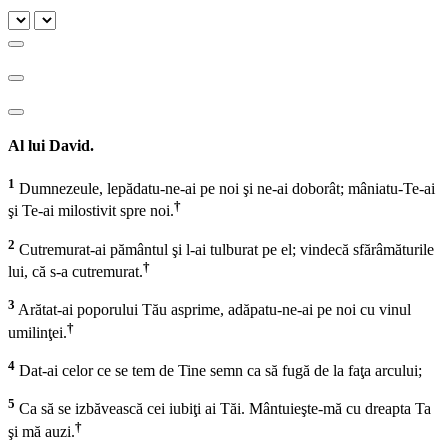
Al lui David.
1
Dumnezeule, lepădatu-ne-ai pe noi şi ne-ai doborât; mâniatu-Te-ai
†
şi Te-ai milostivit spre noi.
2
Cutremurat-ai pământul şi l-ai tulburat pe el; vindecă sfărâmăturile
†
lui, că s-a cutremurat.
3
Arătat-ai poporului Tău asprime, adăpatu-ne-ai pe noi cu vinul
†
umilinţei.
4
Dat-ai celor ce se tem de Tine semn ca să fugă de la faţa arcului;
5
Ca să se izbăvească cei iubiţi ai Tăi. Mântuieşte-mă cu dreapta Ta
†
şi mă auzi.