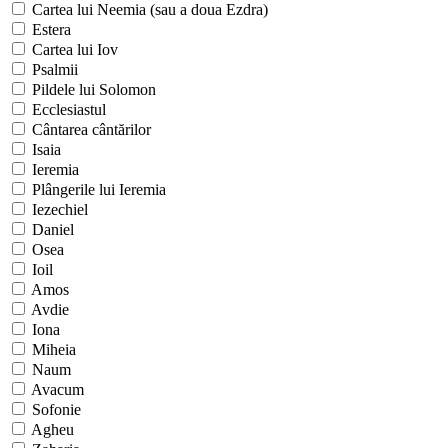
Cartea lui Neemia (sau a doua Ezdra)
Estera
Cartea lui Iov
Psalmii
Pildele lui Solomon
Ecclesiastul
Cântarea cântărilor
Isaia
Ieremia
Plângerile lui Ieremia
Iezechiel
Daniel
Osea
Ioil
Amos
Avdie
Iona
Miheia
Naum
Avacum
Sofonie
Agheu