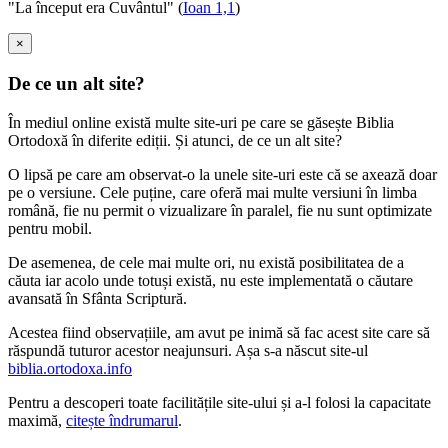
"La început era Cuvântul" (
Ioan 1,1
)
×
De ce un alt site?
În mediul online există multe site-uri pe care se găsește Biblia
Ortodoxă în diferite ediții. Și atunci, de ce un alt site?
O lipsă pe care am observat-o la unele site-uri este că se axează doar
pe o versiune. Cele puține, care oferă mai multe versiuni în limba
română, fie nu permit o vizualizare în paralel, fie nu sunt optimizate
pentru mobil.
De asemenea, de cele mai multe ori, nu există posibilitatea de a
căuta iar acolo unde totuși există, nu este implementată o căutare
avansată în Sfânta Scriptură.
Acestea fiind observațiile, am avut pe inimă să fac acest site care să
răspundă tuturor acestor neajunsuri. Așa s-a născut site-ul
biblia.ortodoxa.info
Pentru a descoperi toate facilitățile site-ului și a-l folosi la capacitate
maximă,
citește îndrumarul
.