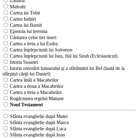
Zaharia
Maleahi
Cartea lui Tobit
Cartea Iuditei
Cartea lui Baruh
Epistola lui Ieremia
Cântarea celor trei tineri
Cartea a treia a lui Ezdra
Cartea înţelepciunii lui Solomon
Cartea înţelepciunii lui Isus, fiul lui Sirah (Eclesiasticul)
Istoria Susanei
Istoria omorârii balaurului şi a sfărâmării lui Bel (luată de la
sfârşitul cărţii lui Daniel)
Cartea întâi a Macabeilor
Cartea a doua a Macabeilor
Cartea a treia a Macabeilor
Rugăciunea regelui Manase
Noul Testament
Sfânta evanghelie după Matei
Sfânta evanghelie după Marcu
Sfânta evanghelie după Luca
Sfânta evanghelie după Ioan