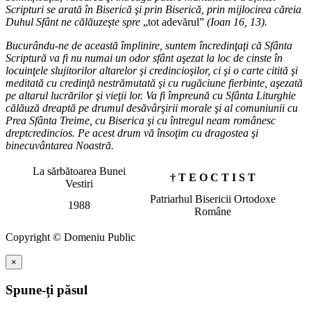
Scripturi se arată în Biserică şi prin Biserică, prin mijlocirea căreia
Duhul Sfânt ne călăuzeşte spre
„tot adevărul”
(Ioan 16, 13).
Bucurându-ne de această împlinire, suntem încredinţaţi că Sfânta
Scriptură va fi nu numai un odor sfânt aşezat la loc de cinste în
locuinţele slujitorilor altarelor şi credincioşilor, ci şi o carte citită şi
meditată cu credinţă nestrămutată şi cu rugăciune fierbinte, aşezată
pe altarul lucrărilor şi vieţii lor. Va fi împreună cu Sfânta Liturghie
călăuză dreaptă pe drumul desăvârşirii morale şi al comuniunii cu
Prea Sfânta Treime, cu Biserica şi cu întregul neam românesc
dreptcredincios. Pe acest drum vă însoţim cu dragostea şi
binecuvântarea Noastră.
La sărbătoarea Bunei
† T E O C T I S T
Vestiri
Patriarhul Bisericii Ortodoxe
1988
Române
Copyright © Domeniu Public
×
Spune-ți păsul