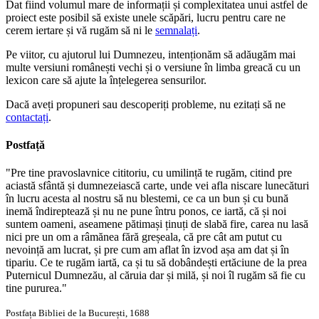
Dat fiind volumul mare de informații și complexitatea unui astfel de
proiect este posibil să existe unele scăpări, lucru pentru care ne
cerem iertare și vă rugăm să ni le
semnalați
.
Pe viitor, cu ajutorul lui Dumnezeu, intenționăm să adăugăm mai
multe versiuni românești vechi și o versiune în limba greacă cu un
lexicon care să ajute la înțelegerea sensurilor.
Dacă aveți propuneri sau descoperiți probleme, nu ezitați să ne
contactați
.
Postfață
"Pre tine pravoslavnice cititoriu, cu umilință te rugăm, citind pre
aciastă sfântă și dumnezeiască carte, unde vei afla niscare lunecături
în lucru acesta al nostru să nu blestemi, ce ca un bun și cu bună
inemă îndireptează și nu ne pune întru ponos, ce iartă, că și noi
suntem oameni, aseamene pătimași ținuți de slabă fire, carea nu lasă
nici pre un om a râmănea fără greșeala, că pre cât am putut cu
nevoință am lucrat, și pre cum am aflat în izvod așa am dat și în
tipariu. Ce te rugăm iartă, ca și tu să dobândești ertăciune de la prea
Puternicul Dumnezău, al căruia dar și milă, și noi îl rugăm să fie cu
tine pururea."
Postfața Bibliei de la București, 1688