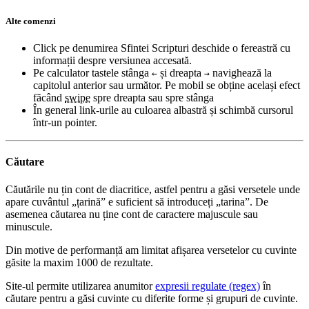
Alte comenzi
Click pe denumirea Sfintei Scripturi deschide o fereastră cu
informații despre versiunea accesată.
Pe calculator tastele stânga
și dreapta
navighează la
←
→
capitolul anterior sau următor. Pe mobil se obține același efect
făcând
swipe
spre dreapta sau spre stânga
În general link-urile au culoarea albastră și schimbă cursorul
într-un pointer.
Căutare
Căutările nu țin cont de diacritice, astfel pentru a găsi versetele unde
apare cuvântul „țarină” e suficient să introduceți „tarina”. De
asemenea căutarea nu ține cont de caractere majuscule sau
minuscule.
Din motive de performanță am limitat afișarea versetelor cu cuvinte
găsite la maxim 1000 de rezultate.
Site-ul permite utilizarea anumitor
expresii regulate (regex)
în
căutare pentru a găsi cuvinte cu diferite forme și grupuri de cuvinte.