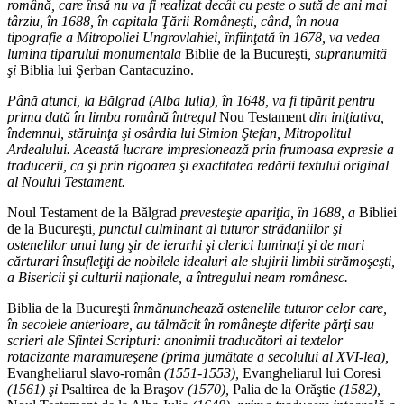
română, care însă nu va fi realizat decât cu peste o sută de ani mai
târziu, în 1688, în capitala Ţării Româneşti, când, în noua
tipografie a Mitropoliei Ungrovlahiei, înfiinţată în 1678, va vedea
lumina tiparului monumentala
Biblie de la Bucureşti
, supranumită
şi
Biblia lui Şerban Cantacuzino.
Până atunci, la Bălgrad (Alba Iulia), în 1648, va fi tipărit pentru
prima dată în limba română întregul
Nou Testament
din iniţiativa,
îndemnul, stăruinţa şi osârdia lui Simion Ştefan, Mitropolitul
Ardealului. Această lucrare impresionează prin frumoasa expresie a
traducerii, ca şi prin rigoarea şi exactitatea redării textului original
al Noului Testament.
Noul Testament de la Bălgrad
prevesteşte apariţia, în 1688, a
Bibliei
de la Bucureşti
, punctul culminant al tuturor strădaniilor şi
ostenelilor unui lung şir de ierarhi şi clerici luminaţi şi de mari
cărturari însufleţiţi de nobilele idealuri ale slujirii limbii strămoşeşti,
a Bisericii şi culturii naţionale, a întregului neam românesc.
Biblia de la Bucureşti
înmănunchează ostenelile tuturor celor care,
în secolele anterioare, au tălmăcit în româneşte diferite părţi sau
scrieri ale Sfintei Scripturi: anonimii traducători ai textelor
rotacizante maramureşene (prima jumătate a secolului al XVI-lea),
Evangheliarul slavo-român
(1551-1553),
Evangheliarul lui Coresi
(1561) şi
Psaltirea de la Braşov
(1570),
Palia de la Orăştie
(1582),