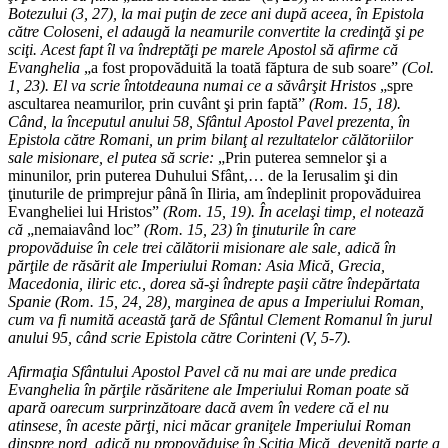
Botezului (3, 27), la mai puţin de zece ani după aceea, în Epistola
către Coloseni, el adaugă la neamurile convertite la credinţă şi pe
sciţi. Acest fapt îl va îndreptăţi pe marele Apostol să afirme că
Evanghelia
„a fost propovăduită la toată făptura de sub soare”
(Col.
1, 23). El va scrie întotdeauna numai ce a săvârşit Hristos
„spre
ascultarea neamurilor, prin cuvânt şi prin faptă”
(Rom. 15, 18).
Când, la începutul anului 58, Sfântul Apostol Pavel prezenta, în
Epistola către Romani, un prim bilanţ al rezultatelor călătoriilor
sale misionare, el putea să scrie:
„Prin puterea semnelor şi a
minunilor, prin puterea Duhului Sfânt,… de la Ierusalim şi din
ţinuturile de primprejur până în Iliria, am îndeplinit propovăduirea
Evangheliei lui Hristos”
(Rom. 15, 19). În acelaşi timp, el notează
că
„nemaiavând loc”
(Rom. 15, 23) în ţinuturile în care
propovăduise în cele trei călătorii misionare ale sale, adică în
părţile de răsărit ale Imperiului Roman: Asia Mică, Grecia,
Macedonia, iliric etc., dorea să-şi îndrepte paşii către îndepărtata
Spanie (Rom. 15, 24, 28), marginea de apus a Imperiului Roman,
cum va fi numită această ţară de Sfântul Clement Romanul în jurul
anului 95, când scrie Epistola către Corinteni (V, 5-7).
Afirmaţia Sfântului Apostol Pavel că nu mai are unde predica
Evanghelia în părţile răsăritene ale Imperiului Roman poate să
apară oarecum surprinzătoare dacă avem în vedere că el nu
atinsese, în aceste părţi, nici măcar graniţele Imperiului Roman
dinspre nord, adică nu propovăduise în Sciţia Mică, devenită parte a