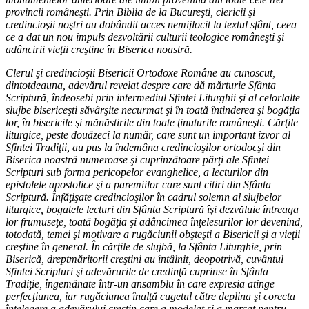
provincii româneşti. Prin Biblia de la Bucureşti, clericii şi
credincioşii noştri au dobândit acces nemijlocit la textul sfânt, ceea
ce a dat un nou impuls dezvoltării culturii teologice româneşti şi
adâncirii vieţii creştine în Biserica noastră.
Clerul şi credincioşii Bisericii Ortodoxe Române au cunoscut,
dintotdeauna, adevărul revelat despre care dă mărturie Sfânta
Scriptură, îndeosebi prin intermediul Sfintei Liturghii şi al celorlalte
slujbe bisericeşti săvârşite necurmat şi în toată întinderea şi bogăţia
lor, în bisericile şi mănăstirile din toate ţinuturile româneşti. Cărţile
liturgice, peste douăzeci la număr, care sunt un important izvor al
Sfintei Tradiţii, au pus la îndemâna credincioşilor ortodocşi din
Biserica noastră numeroase şi cuprinzătoare părţi ale Sfintei
Scripturi sub forma pericopelor evanghelice, a lecturilor din
epistolele apostolice şi a paremiilor care sunt citiri din Sfânta
Scriptură. Înfăţişate credincioşilor în cadrul solemn al slujbelor
liturgice, bogatele lecturi din Sfânta Scriptură îşi dezvăluie întreaga
lor frumuseţe, toată bogăţia şi adâncimea înţelesurilor lor devenind,
totodată, temei şi motivare a rugăciunii obşteşti a Bisericii şi a vieţii
creştine în general. În cărţile de slujbă, la Sfânta Liturghie, prin
Biserică, dreptmăritorii creştini au întâlnit, deopotrivă, cuvântul
Sfintei Scripturi şi adevărurile de credinţă cuprinse în Sfânta
Tradiţie, îngemănate într-un ansamblu în care expresia atinge
perfecţiunea, iar rugăciunea înalţă cugetul către deplina şi corecta
înţelegere a adevărului creştin care a modelat şi a marcat pentru