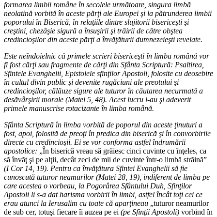
formarea limbii române în secolele următoare, singura limbă
neolatină vorbită în aceste părţi ale Europei şi la pătrunderea limbii
poporului în Biserică, în relaţiile dintre slujitorii bisericeşti şi
creştini, chezăşie sigură a însuşirii şi trăirii de către obştea
credincioşilor din aceste părţi a învăţăturii dumnezeieşti revelate.
Este neîndoielnic că primele scrieri bisericeşti în limba română vor
fi fost cărţi sau fragmente de cărţi din Sfânta Scriptură: Psaltirea,
Sfintele Evanghelii, Epistolele sfinţilor Apostoli, folosite cu deosebire
în cultul divin public şi devenite rugăciuni ale preotului şi
credincioşilor, călăuze sigure ale tuturor în căutarea necurmată a
desăvârşirii morale (Matei 5, 48). Acest lucru l-au şi adeverit
primele manuscrise rotacizante în limba română.
Sfânta Scriptură în limba vorbită de poporul din aceste ţinuturi a
fost, apoi, folosită de preoţi în predica din biserică şi în convorbirile
directe cu credincioşii. Ei se vor conforma astfel îndrumării
apostolice:
„În biserică vreau să grăiesc cinci cuvinte cu înţeles, ca
să învăţ şi pe alţii, decât zeci de mii de cuvinte într-o limbă străină”
(I Cor 14, 19). Pentru ca învăţătura Sfintei Evanghelii să fie
cunoscută tuturor neamurilor (Matei 28, 19), indiferent de limba pe
care acestea o vorbeau, la Pogorârea Sfântului Duh, Sfinţilor
Apostoli li s-a dat harisma vorbirii în limbi, astfel încât toţi cei ce
erau atunci la Ierusalim cu toate că aparţineau
„tuturor neamurilor
de sub cer, totuşi fiecare îi auzea pe ei
(pe Sfinţii Apostoli)
vorbind în