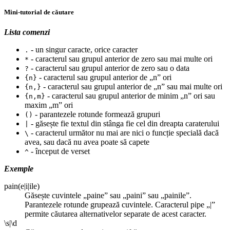
Mini-tutorial de căutare
Lista comenzi
- un singur caracte, orice caracter
.
- caracterul sau grupul anterior de zero sau mai multe ori
*
- caracterul sau grupul anterior de zero sau o data
?
- caracterul sau grupul anterior de „n” ori
{n}
- caracterul sau grupul anterior de „n” sau mai multe ori
{n,}
- caracterul sau grupul anterior de minim „n” ori sau
{n,m}
maxim „m” ori
- parantezele rotunde formează grupuri
()
- găsește fie textul din stânga fie cel din dreapta caraterului
|
- caracterul următor nu mai are nici o funcție specială dacă
\
avea, sau dacă nu avea poate să capete
- început de verset
^
Exemple
pain(e|i|ile)
Găsește cuvintele „paine” sau „paini” sau „painile”.
Parantezele rotunde grupează cuvintele. Caracterul pipe „|”
permite căutarea alternativelor separate de acest caracter.
\s|\d