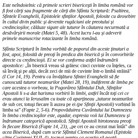
Este neîndoielnic că primele scrieri bisericeşti în limba română vor
fi fost cărţi sau fragmente de cărţi din Sfânta Scriptură: Psaltirea,
Sfintele Evanghelii, Epistolele sfinţilor Apostoli, folosite cu deosebire
în cultul divin public şi devenite rugăciuni ale preotului şi
credincioşilor, călăuze sigure ale tuturor în căutarea necurmată a
desăvârşirii morale (Matei 5, 48). Acest lucru l-au şi adeverit
primele manuscrise rotacizante în limba română.
Sfânta Scriptură în limba vorbită de poporul din aceste ţinuturi a
fost, apoi, folosită de preoţi în predica din biserică şi în convorbirile
directe cu credincioşii. Ei se vor conforma astfel îndrumării
apostolice:
„În biserică vreau să grăiesc cinci cuvinte cu înţeles, ca
să învăţ şi pe alţii, decât zeci de mii de cuvinte într-o limbă străină”
(I Cor 14, 19). Pentru ca învăţătura Sfintei Evanghelii să fie
cunoscută tuturor neamurilor (Matei 28, 19), indiferent de limba pe
care acestea o vorbeau, la Pogorârea Sfântului Duh, Sfinţilor
Apostoli li s-a dat harisma vorbirii în limbi, astfel încât toţi cei ce
erau atunci la Ierusalim cu toate că aparţineau
„tuturor neamurilor
de sub cer, totuşi fiecare îi auzea pe ei
(pe Sfinţii Apostoli)
vorbind în
limba sa”
(Fapte 2, 5-6). Propovăduirea Cuvântului lui Dumnezeu
în limba credincioşilor este, aşadar, expresia voii lui Dumnezeu şi
îndrumare categorică apostolică. Sfinţii Apostoli hirotoneau preoţi
în fiecare Biserică (Fapte 14, 23),
„pe cei ce au crezut mai întâi”
din
acea Biserică, după cum scrie Sfântul Clement Romanul (Epistola
către Corinteni XLII, 4), tocmai pentru ca aceştia să poată