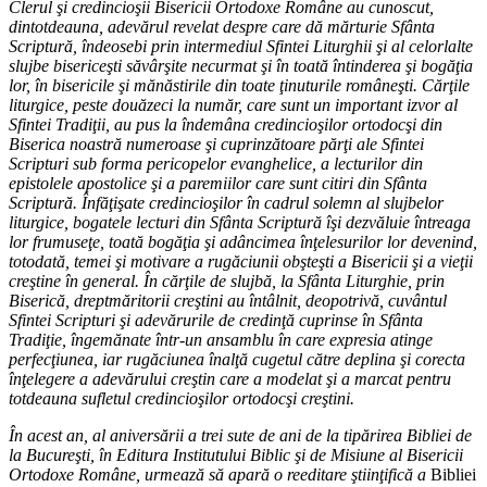
Clerul şi credincioşii Bisericii Ortodoxe Române au cunoscut,
dintotdeauna, adevărul revelat despre care dă mărturie Sfânta
Scriptură, îndeosebi prin intermediul Sfintei Liturghii şi al celorlalte
slujbe bisericeşti săvârşite necurmat şi în toată întinderea şi bogăţia
lor, în bisericile şi mănăstirile din toate ţinuturile româneşti. Cărţile
liturgice, peste douăzeci la număr, care sunt un important izvor al
Sfintei Tradiţii, au pus la îndemâna credincioşilor ortodocşi din
Biserica noastră numeroase şi cuprinzătoare părţi ale Sfintei
Scripturi sub forma pericopelor evanghelice, a lecturilor din
epistolele apostolice şi a paremiilor care sunt citiri din Sfânta
Scriptură. Înfăţişate credincioşilor în cadrul solemn al slujbelor
liturgice, bogatele lecturi din Sfânta Scriptură îşi dezvăluie întreaga
lor frumuseţe, toată bogăţia şi adâncimea înţelesurilor lor devenind,
totodată, temei şi motivare a rugăciunii obşteşti a Bisericii şi a vieţii
creştine în general. În cărţile de slujbă, la Sfânta Liturghie, prin
Biserică, dreptmăritorii creştini au întâlnit, deopotrivă, cuvântul
Sfintei Scripturi şi adevărurile de credinţă cuprinse în Sfânta
Tradiţie, îngemănate într-un ansamblu în care expresia atinge
perfecţiunea, iar rugăciunea înalţă cugetul către deplina şi corecta
înţelegere a adevărului creştin care a modelat şi a marcat pentru
totdeauna sufletul credincioşilor ortodocşi creştini.
În acest an, al aniversării a trei sute de ani de la tipărirea Bibliei de
la Bucureşti, în Editura Institutului Biblic şi de Misiune al Bisericii
Ortodoxe Române, urmează să apară o reeditare ştiinţifică a
Bibliei