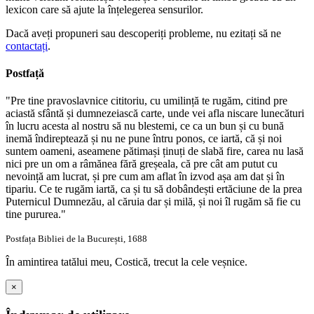
lexicon care să ajute la înțelegerea sensurilor.
Dacă aveți propuneri sau descoperiți probleme, nu ezitați să ne
contactați
.
Postfață
"Pre tine pravoslavnice cititoriu, cu umilință te rugăm, citind pre
aciastă sfântă și dumnezeiască carte, unde vei afla niscare lunecături
în lucru acesta al nostru să nu blestemi, ce ca un bun și cu bună
inemă îndireptează și nu ne pune întru ponos, ce iartă, că și noi
suntem oameni, aseamene pătimași ținuți de slabă fire, carea nu lasă
nici pre un om a râmănea fără greșeala, că pre cât am putut cu
nevoință am lucrat, și pre cum am aflat în izvod așa am dat și în
tipariu. Ce te rugăm iartă, ca și tu să dobândești ertăciune de la prea
Puternicul Dumnezău, al căruia dar și milă, și noi îl rugăm să fie cu
tine pururea."
Postfața Bibliei de la București, 1688
În amintirea tatălui meu, Costică, trecut la cele veșnice.
×