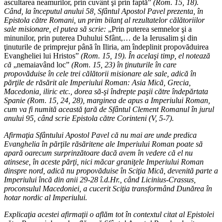
ascultarea neamurilor, prin cuvânt şi prin faptă”
(Rom. 15, 18).
Când, la începutul anului 58, Sfântul Apostol Pavel prezenta, în
Epistola către Romani, un prim bilanţ al rezultatelor călătoriilor
sale misionare, el putea să scrie:
„Prin puterea semnelor şi a
minunilor, prin puterea Duhului Sfânt,… de la Ierusalim şi din
ţinuturile de primprejur până în Iliria, am îndeplinit propovăduirea
Evangheliei lui Hristos”
(Rom. 15, 19). În acelaşi timp, el notează
că
„nemaiavând loc”
(Rom. 15, 23) în ţinuturile în care
propovăduise în cele trei călătorii misionare ale sale, adică în
părţile de răsărit ale Imperiului Roman: Asia Mică, Grecia,
Macedonia, iliric etc., dorea să-şi îndrepte paşii către îndepărtata
Spanie (Rom. 15, 24, 28), marginea de apus a Imperiului Roman,
cum va fi numită această ţară de Sfântul Clement Romanul în jurul
anului 95, când scrie Epistola către Corinteni (V, 5-7).
Afirmaţia Sfântului Apostol Pavel că nu mai are unde predica
Evanghelia în părţile răsăritene ale Imperiului Roman poate să
apară oarecum surprinzătoare dacă avem în vedere că el nu
atinsese, în aceste părţi, nici măcar graniţele Imperiului Roman
dinspre nord, adică nu propovăduise în Sciţia Mică, devenită parte a
Imperiului încă din anii 29-28 î.d.Hr., când Licinius-Crassus,
proconsulul Macedoniei, a cucerit Sciţia transformând Dunărea în
hotar nordic al Imperiului.
Explicaţia acestei afirmaţii o aflăm tot în contextul citat al Epistolei