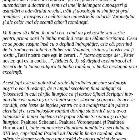
autenticitate a doctrinei, semn al unei îndelungate cunoaşteri şi
asimilări a adevărului revelat, trăit şi doxologit în simţire şi grai
românesc, transpus cu neîntrecută măiestrie în culorile Voroneţului
şi ale celor mai de seamă ctitorii româneşti.
Va fi greu să aflăm, în mod cert, când au fost rostite sau scrise
pentru prima oară în limba română texte din Sfânta Scriptură. Ceea
ce se poate susţine însă cu o deplină îndreptăţire, este că, pornind
de la traducerea latină a Italiei sau Vulgatei, strămoşii nostri vor fi
rostit:
„Tatăl nostru care eşti în ceruri…”
foarte aproape de:
„Pater
noster, qui es in coelis…”
, (Matei 6, 9), săvârşind acel miracol al
trecerii de la latina vulgară la limba română, o limbă neolatină prin
excelenţă.
Acest fapt este de natură să arate dificultatea pe care strămoşii
noştri o vor fi resimţit, de-a lungul secolelor, fiind obligaţi să
folosească în cult cărţile liturgice ca şi textele Sfintei Scripturi într-
una din cele două aşa-zise limbi sacre: slavona şi greaca. În aceste
condiţii, este lesne de înţeles pentru ce s-a manifestat din partea
clerului şi a credincioşilor români dorinţa statornică de a avea
tălmăcite în limba înţeleasă de popor Sfânta Scriptură şi cărţile
liturgice.
Psaltirea Scheiană, Psaltirea Voroneţeană
şi
Psaltirea
Hurmuzachi,
toate manuscrise din prima jumătate a secolului al
XVI-lea, cuprinzând Psalmii lui David în limba română, dau
mărturie despre vechimea unor astfel de preocupări şi de setea