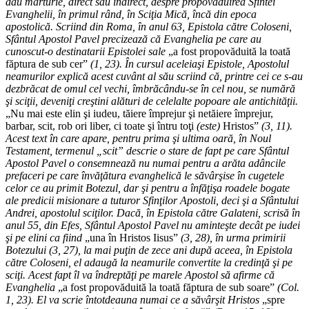
dau mărturie, direct sau indirect, despre propovăduirea Sfintei
Evanghelii, în primul rând, în Sciţia Mică, încă din epoca
apostolică. Scriind din Roma, în anul 63, Epistola către Coloseni,
Sfântul Apostol Pavel precizează că Evanghelia pe care au
cunoscut-o destinatarii Epistolei sale
„a fost propovăduită la toată
făptura de sub cer”
(1, 23). În cursul aceleiaşi Epistole, Apostolul
neamurilor explică acest cuvânt al său scriind că, printre cei ce s-au
dezbrăcat de omul cel vechi, îmbrăcându-se în cel nou, se numără
şi sciţii, deveniţi creştini alături de celelalte popoare ale antichităţii.
„Nu mai este elin şi iudeu, tăiere împrejur şi netăiere împrejur,
barbar, scit, rob ori liber, ci toate şi întru toţi
(este)
Hristos”
(3, 11).
Acest text în care apare, pentru prima şi ultima oară, în Noul
Testament, termenul „scit” descrie o stare de fapt pe care Sfântul
Apostol Pavel o consemnează nu numai pentru a arăta adâncile
prefaceri pe care învăţătura evanghelică le săvârşise în cugetele
celor ce au primit Botezul, dar şi pentru a înfăţişa roadele bogate
ale predicii misionare a tuturor Sfinţilor Apostoli, deci şi a Sfântului
Andrei, apostolul sciţilor. Dacă, în Epistola către Galateni, scrisă în
anul 55, din Efes, Sfântul Apostol Pavel nu aminteşte decât pe iudei
şi pe elini ca fiind
„una în Hristos Iisus”
(3, 28), în urma primirii
Botezului (3, 27), la mai puţin de zece ani după aceea, în Epistola
către Coloseni, el adaugă la neamurile convertite la credinţă şi pe
sciţi. Acest fapt îl va îndreptăţi pe marele Apostol să afirme că
Evanghelia
„a fost propovăduită la toată făptura de sub soare”
(Col.
1, 23). El va scrie întotdeauna numai ce a săvârşit Hristos
„spre