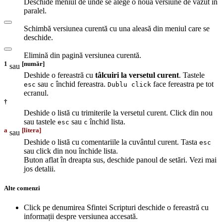
Deschide meniul de unde se alege o nouă versiune de văzut în
paralel.
Schimbă versiunea curentă cu una aleasă din meniul care se
deschide.
Elimină din pagină versiunea curentă.
1
[număr]
sau
Deshide o fereastră cu
tâlcuiri la versetul curent
. Tastele
sau
închid fereastra.
face fereastra pe tot
esc
c
Dublu click
ecranul.
†
Deshide o listă cu trimiterile la versetul curent. Click din nou
sau tastele
sau
închid lista.
esc
c
a
[litera]
sau
Deshide o listă cu comentariile la cuvântul curent. Tasta
esc
sau click din nou închide lista.
Buton aflat în dreapta sus, deschide panoul de setări. Vezi mai
jos detalii.
Alte comenzi
Click pe denumirea Sfintei Scripturi deschide o fereastră cu
informații despre versiunea accesată.