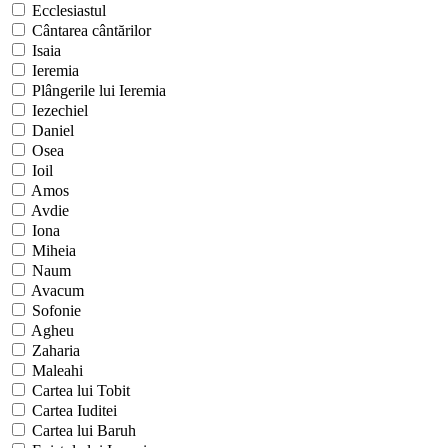
Ecclesiastul
Cântarea cântărilor
Isaia
Ieremia
Plângerile lui Ieremia
Iezechiel
Daniel
Osea
Ioil
Amos
Avdie
Iona
Miheia
Naum
Avacum
Sofonie
Agheu
Zaharia
Maleahi
Cartea lui Tobit
Cartea Iuditei
Cartea lui Baruh