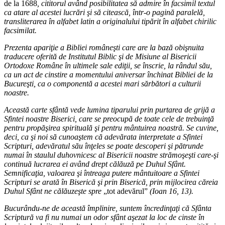
de la 1688
, cititorul având posibilitatea să admire în facsimil textul
ca atare al acestei lucrări şi să citească, într-o pagină paralelă,
transliterarea în alfabet latin a originalului tipărit în alfabet chirilic
facsimilat.
Prezenta apariţie a Bibliei româneşti care are la bază obişnuita
traducere oferită de Institutul Biblic şi de Misiune al Bisericii
Ortodoxe Române în ultimele sale ediţii, se înscrie, la rândul său,
ca un act de cinstire a momentului aniversar închinat Bibliei de la
Bucureşti, ca o componentă a acestei mari sărbători a culturii
noastre.
Această carte sfântă vede lumina tiparului prin purtarea de grijă a
Sfintei noastre Biserici, care se preocupă de toate cele de trebuinţă
pentru propăşirea spirituală şi pentru mântuirea noastră. Se cuvine,
deci, ca şi noi să cunoaştem că adevărata interpretate a Sfintei
Scripturi, adevăratul său înţeles se poate descoperi şi pătrunde
numai în staulul duhovnicesc al Bisericii noastre strămoşeşti care-şi
continuă lucrarea ei având drept călăuză pe Duhul Sfânt.
Semnificaţia, valoarea şi întreaga putere mântuitoare a Sfintei
Scripturi se arată în Biserică şi prin Biserică, prin mijlocirea căreia
Duhul Sfânt ne călăuzeşte spre
„tot adevărul”
(Ioan 16, 13).
Bucurându-ne de această împlinire, suntem încredinţaţi că Sfânta
Scriptură va fi nu numai un odor sfânt aşezat la loc de cinste în