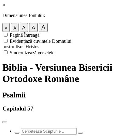
×
Dimensiunea fontului:
A
A
A
A
A
Pagină Întreagă
Evidențiază cuvintele Domnului
nostru Iisus Hristos
Sincronizează versetele
Biblia - Versiunea Bisericii
Ortodoxe Române
Psalmii
Capitolul 57