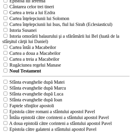
Epistola lui Ieremia
Cântarea celor trei tineri
Cartea a treia a lui Ezdra
Cartea înţelepciunii lui Solomon
Cartea înţelepciunii lui Isus, fiul lui Sirah (Eclesiasticul)
Istoria Susanei
Istoria omorârii balaurului şi a sfărâmării lui Bel (luată de la
sfârşitul cărţii lui Daniel)
Cartea întâi a Macabeilor
Cartea a doua a Macabeilor
Cartea a treia a Macabeilor
Rugăciunea regelui Manase
Noul Testament
Sfânta evanghelie după Matei
Sfânta evanghelie după Marcu
Sfânta evanghelie după Luca
Sfânta evanghelie după Ioan
Faptele sfinţilor apostoli
Epistola către romani a sfântului apostol Pavel
Întâia epistolă către corinteni a sfântului apostol Pavel
A doua epistolă către corinteni a sfântului apostol Pavel
Epistola către galateni a sfântului apostol Pavel