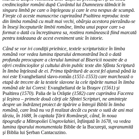
credincioşilor români după Cuvântul lui Dumnezeu tălmăcit în
singura limbă pe care o înţelegeau şi care le era nespus de scumpă.
Fireşte că aceste manuscrise cuprinzând Psaltirea reproduc texte
din limba română cu mult mai vechi, obârşia acestora pierzându-se
în înseşi începuturile limbii române, limba unui popor care s-a
format o dată cu încreştinarea sa, rostirea românească fiind marcată
pentru totdeauna de acest eveniment unic în istorie.
Când se vor ivi condiţii prielnice, textele scripturistice în limba
română vor vedea lumina tiparului demonstrând încă o dată
profunda preocupare a clerului luminat al Bisericii noastre de a
oferi credincioşilor şi cultului divin public texte din Sfânta Scriptură
în limba înţeleasă de ei. Prima tipăritură de acest fel ajunsă până la
noi este
Evangheliarul slavo-român
(1551-1553) care marchează o
etapă de trecere de la textele slavone la cele tipărite numai în limba
română ale lui Coresi:
Evangheliarul de la Braşov
(1561) şi
Psaltirea
(1570).
Palia de la Orăştie
(1582) care cuprindea Facerea
şi Ieşirea – primele două cărţi ale Sfintei Scripturi, ne aminteşte
despre un îndrăzneţ proiect de tipărire a întregii Biblii în limba
română, care însă nu va fi realizat decât cu peste o sută de ani mai
târziu, în 1688, în capitala Ţării Româneşti, când, în noua
tipografie a Mitropoliei Ungrovlahiei, înfiinţată în 1678, va vedea
lumina tiparului monumentala
Biblie de la Bucureşti
, supranumită
şi
Biblia lui Şerban Cantacuzino.