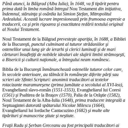
Până atunci, la Bălgrad (Alba Iulia), în 1648, va fi tipărit pentru
prima dată în limba română întregul
Nou Testament
din iniţiativa,
îndemnul, stăruinţa şi osârdia lui Simion Ştefan, Mitropolitul
Ardealului. Această lucrare impresionează prin frumoasa expresie a
traducerii, ca şi prin rigoarea şi exactitatea redării textului original
al Noului Testament.
Noul Testament de la Bălgrad
prevesteşte apariţia, în 1688, a
Bibliei
de la Bucureşti
, punctul culminant al tuturor strădaniilor şi
ostenelilor unui lung şir de ierarhi şi clerici luminaţi şi de mari
cărturari însufleţiţi de nobilele idealuri ale slujirii limbii strămoşeşti,
a Bisericii şi culturii naţionale, a întregului neam românesc.
Biblia de la Bucureşti
înmănunchează ostenelile tuturor celor care,
în secolele anterioare, au tălmăcit în româneşte diferite părţi sau
scrieri ale Sfintei Scripturi: anonimii traducători ai textelor
rotacizante maramureşene (prima jumătate a secolului al XVI-lea),
Evangheliarul slavo-român
(1551-1553),
Evangheliarul lui Coresi
(1561) şi
Psaltirea de la Braşov
(1570),
Palia de la Orăştie
(1582),
Noul Testament de la Alba-Iulia
(1648), prima traducere integrală a
Septuagintei
datorată spătarului Nicolae Milescu (1664),
Evangheliarul lui Iordache Cantacuzino
(1682) şi multe alte
tipărituri şi manuscrise ştiute şi neştiute.
Fraţii Radu şi Şerban Greceanu au fost principalii traducători ai