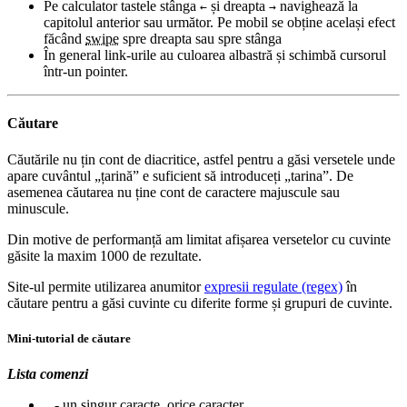
Pe calculator tastele stânga
și dreapta
navighează la
←
→
capitolul anterior sau următor. Pe mobil se obține același efect
făcând
swipe
spre dreapta sau spre stânga
În general link-urile au culoarea albastră și schimbă cursorul
într-un pointer.
Căutare
Căutările nu țin cont de diacritice, astfel pentru a găsi versetele unde
apare cuvântul „țarină” e suficient să introduceți „tarina”. De
asemenea căutarea nu ține cont de caractere majuscule sau
minuscule.
Din motive de performanță am limitat afișarea versetelor cu cuvinte
găsite la maxim 1000 de rezultate.
Site-ul permite utilizarea anumitor
expresii regulate (regex)
în
căutare pentru a găsi cuvinte cu diferite forme și grupuri de cuvinte.
Mini-tutorial de căutare
Lista comenzi
- un singur caracte, orice caracter
.