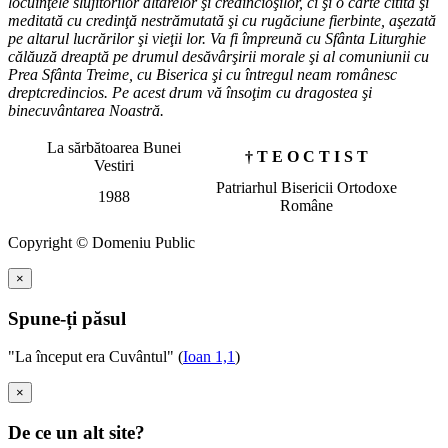
locuinţele slujitorilor altarelor şi credincioşilor, ci şi o carte citită şi
meditată cu credinţă nestrămutată şi cu rugăciune fierbinte, aşezată
pe altarul lucrărilor şi vieţii lor. Va fi împreună cu Sfânta Liturghie
călăuză dreaptă pe drumul desăvârşirii morale şi al comuniunii cu
Prea Sfânta Treime, cu Biserica şi cu întregul neam românesc
dreptcredincios. Pe acest drum vă însoţim cu dragostea şi
binecuvântarea Noastră.
La sărbătoarea Bunei
† T E O C T I S T
Vestiri
Patriarhul Bisericii Ortodoxe
1988
Române
Copyright © Domeniu Public
×
Spune-ți păsul
"La început era Cuvântul" (
Ioan 1,1
)
×
De ce un alt site?