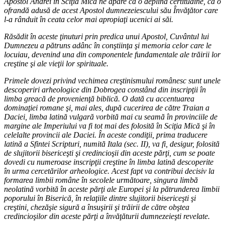
Apostol Andrei în Sciţia Mică ne apare ca o deplină certitudine, ca o
ofrandă adusă de acest Apostol dumnezeiescului său Învăţător care
l-a rânduit în ceata celor mai apropiaţi ucenici ai săi.
Răsădit în aceste ţinuturi prin predica unui Apostol, Cuvântul lui
Dumnezeu a pătruns adânc în conştiinţa şi memoria celor care le
locuiau, devenind una din componentele fundamentale ale trăirii lor
creştine şi ale vieţii lor spirituale.
Primele dovezi privind vechimea creştinismului românesc sunt unele
descoperiri arheologice din Dobrogea constând din inscripţii în
limba greacă de provenienţă biblică. O dată cu accentuarea
dominaţiei romane şi, mai ales, după cucerirea de către Traian a
Daciei, limba latină vulgară vorbită mai cu seamă în provinciile de
margine ale Imperiului va fi tot mai des folosită în Sciţia Mică şi în
celelalte provincii ale Daciei. În aceste condiţii, prima traducere
latină a Sfintei Scripturi, numită Itala (sec. II), va fi, desigur, folosită
de slujitorii bisericeşti şi credincioşii din aceste părţi, cum se poate
dovedi cu numeroase inscripţii creştine în limba latină descoperite
în urma cercetărilor arheologice. Acest fapt va contribui decisiv la
formarea limbii române în secolele următoare, singura limbă
neolatină vorbită în aceste părţi ale Europei şi la pătrunderea limbii
poporului în Biserică, în relaţiile dintre slujitorii bisericeşti şi
creştini, chezăşie sigură a însuşirii şi trăirii de către obştea
credincioşilor din aceste părţi a învăţăturii dumnezeieşti revelate.