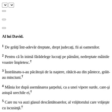
Al lui David.
1
De grăiţi într-adevăr dreptate, drept judecaţi, fii ai oamenilor.
2
Pentru că în inimă fărădelege lucraţi pe pământ, nedreptate mâinile
†
voastre împletesc.
3
Înstrăinatu-s-au păcătoşii de la naştere, rătăcit-au din pântece, grăit-
†
au minciuni.
4
Mânia lor după asemănarea şarpelui, ca a unei vipere surde, care-şi
†
astupă urechile ei,
5
Care nu va auzi glasul descântătoarelor, al vrăjitorului care vrăjeşte
†
cu iscusinţă.