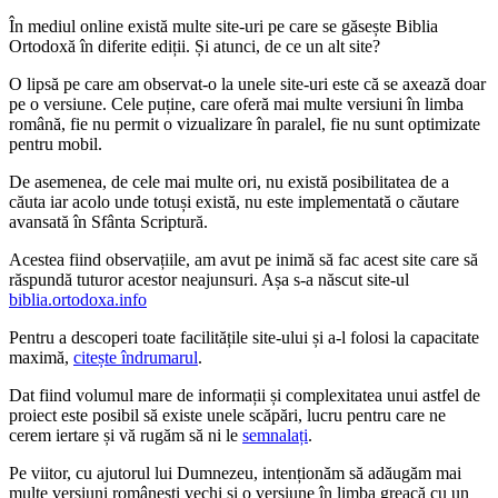
În mediul online există multe site-uri pe care se găsește Biblia
Ortodoxă în diferite ediții. Și atunci, de ce un alt site?
O lipsă pe care am observat-o la unele site-uri este că se axează doar
pe o versiune. Cele puține, care oferă mai multe versiuni în limba
română, fie nu permit o vizualizare în paralel, fie nu sunt optimizate
pentru mobil.
De asemenea, de cele mai multe ori, nu există posibilitatea de a
căuta iar acolo unde totuși există, nu este implementată o căutare
avansată în Sfânta Scriptură.
Acestea fiind observațiile, am avut pe inimă să fac acest site care să
răspundă tuturor acestor neajunsuri. Așa s-a născut site-ul
biblia.ortodoxa.info
Pentru a descoperi toate facilitățile site-ului și a-l folosi la capacitate
maximă,
citește îndrumarul
.
Dat fiind volumul mare de informații și complexitatea unui astfel de
proiect este posibil să existe unele scăpări, lucru pentru care ne
cerem iertare și vă rugăm să ni le
semnalați
.
Pe viitor, cu ajutorul lui Dumnezeu, intenționăm să adăugăm mai
multe versiuni românești vechi și o versiune în limba greacă cu un