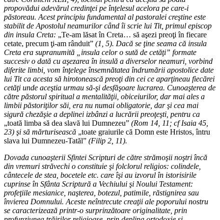
propovădui adevărul credinţei pe înţelesul acelora pe care-i
păstoreau. Acest principiu fundamental al pastoralei creştine este
stabilit de Apostolul neamurilor când îi scrie lui Tit, primul episcop
din insula Creta:
„Te-am lăsat în Creta… să aşezi preoţi în fiecare
cetate, precum ţi-am rânduit”
(1, 5). Dacă se ţine seama că insula
Creta era supranumită „insula celor o sută de cetăţi” formate
succesiv o dată cu aşezarea în insulă a diverselor neamuri, vorbind
diferite limbi, vom înţelege însemnătatea îndrumării apostolice date
lui Tit ca acesta să hirotonească preoţi din cei ce aparţineau fiecărei
cetăţi unde aceştia urmau să-şi desfăşoare lucrarea. Cunoaşterea de
către păstorul spiritual a mentalităţii, obiceiurilor, dar mai ales a
limbii păstoriţilor săi, era nu numai obligatorie, dar şi cea mai
sigură chezăşie a deplinei izbânzi a lucrării preoţeşti, pentru ca
„toată limba să dea slavă lui Dumnezeu”
(Rom 14, 11; cf Isaia 45,
23) şi să mărturisească
„toate graiurile că Domn este Hristos, întru
slava lui Dumnezeu-Tatăl”
(Filip 2, 11).
Dovada cunoaşterii Sfintei Scripturi de către strămoşii noştri încă
din vremuri străvechi o constituie şi folclorul religios: colindele,
cântecele de stea, bocetele etc. care îşi au izvorul în istorisirile
cuprinse în Sfânta Scriptură a Vechiului şi Noului Testament:
profeţiile mesianice, naşterea, botezul, patimile, răstignirea sau
învierea Domnului. Aceste neîntrecute creaţii ale poporului nostru
se caracterizează printr-o surprinzătoare originalitate, prin
profunziunea trăirilor religioase, prin deplina ortodoxie şi