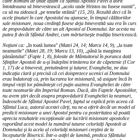
către Romani de unde aflăm că Sfântul Apostol Pavel a dorit
întotdeauna să binevestească
„acolo unde Hristos nu fusese numit”,
ca să nu zidească
„pe temelie străină”
(15, 20). Rezultă deci că în
acele ţinuturi în care Apostolul nu ajunsese, în timpul călătoriilor
sale misionare, noua credinţă fusese deja binevestită sau era în curs
de propovăduire de către un alt Apostol al Domnului. Iar acesta nu
putea fi decât Sfântul Andrei, cum mărturiseşte tradiţia bisericească.
Noţiuni ca:
„în toată lumea”
(Matei 24, 14; Marcu 14, 9),
„la toate
neamurile”
(Matei 28, 19; Marcu 13, 10),
„până la marginea
pământului”
(Fapte 1, 8), folosite de Mântuitorul în porunca dată
Sfinţilor Apostoli de a-şi îndeplini trimiterea lor de căpetenie (I Cor
1, 17) de a binevesti, pretutindeni şi tuturor, Evanghelia, ne dau
indicaţia clară şi precisă că cei doisprezece ucenici ai Domnului
erau îndatoraţi ca, prin lucrarea lor misionară, să asigure încă în
timpul vieţii lor pământeşti cel puţin auzirea Evangheliei de către
toate neamurile din Imperiul Roman. Dacă, din Faptele Apostolilor,
nu avem ştiri decât asupra propovăduirii Evangheliei la neamuri,
îndeosebi de Sfântul Apostol Pavel, faptul se explică prin aceea că
Sfântul Luca, autorul acestei cărţi, nu ne-a oferit decât un model al
predicii misionare a unei Apostol pentru ca posteritatea să poată
aprecia rezultatele excepţionale ale lucrării misionare apostolice
raportând acest model la numărul tuturor celorlalţi Apostoli ai
Domnului şi la acela al celorlalţi misionari creştini de la
începuturile Bisericii. Într-o astfel de lumină, predica Sfântului