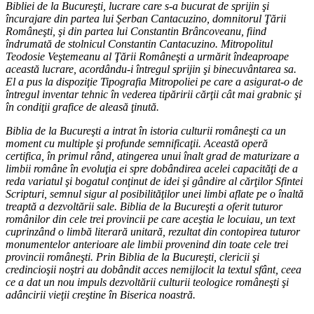
Bibliei de la Bucureşti, lucrare care s-a bucurat de sprijin şi
încurajare din partea lui Şerban Cantacuzino, domnitorul Ţării
Româneşti, şi din partea lui Constantin Brâncoveanu, fiind
îndrumată de stolnicul Constantin Cantacuzino. Mitropolitul
Teodosie Veştemeanu al Ţării Româneşti a urmărit îndeaproape
această lucrare, acordându-i întregul sprijin şi binecuvântarea sa.
El a pus la dispoziţie Tipografia Mitropoliei pe care a asigurat-o de
întregul inventar tehnic în vederea tipăririi cărţii cât mai grabnic şi
în condiţii grafice de aleasă ţinută.
Biblia de la Bucureşti a intrat în istoria culturii româneşti ca un
moment cu multiple şi profunde semnificaţii. Această operă
certifica, în primul rând, atingerea unui înalt grad de maturizare a
limbii române în evoluţia ei spre dobândirea acelei capacităţi de a
reda variatul şi bogatul conţinut de idei şi gândire al cărţilor Sfintei
Scripturi, semnul sigur al posibilităţilor unei limbi aflate pe o înaltă
treaptă a dezvoltării sale. Biblia de la Bucureşti a oferit tuturor
românilor din cele trei provincii pe care aceştia le locuiau, un text
cuprinzând o limbă literară unitară, rezultat din contopirea tuturor
monumentelor anterioare ale limbii provenind din toate cele trei
provincii româneşti. Prin Biblia de la Bucureşti, clericii şi
credincioşii noştri au dobândit acces nemijlocit la textul sfânt, ceea
ce a dat un nou impuls dezvoltării culturii teologice româneşti şi
adâncirii vieţii creştine în Biserica noastră.