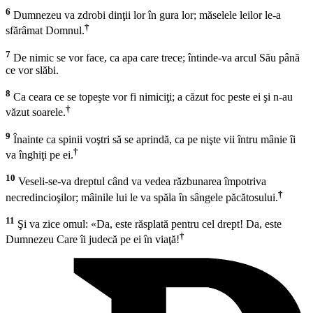
6
Dumnezeu va zdrobi dinţii lor în gura lor; măselele leilor le-a
†
sfărâmat Domnul.
7
De nimic se vor face, ca apa care trece; întinde-va arcul Său până
ce vor slăbi.
8
Ca ceara ce se topeşte vor fi nimiciţi; a căzut foc peste ei şi n-au
†
văzut soarele.
9
Înainte ca spinii voştri să se aprindă, ca pe nişte vii întru mânie îi
†
va înghiţi pe ei.
10
Veseli-se-va dreptul când va vedea răzbunarea împotriva
†
necredincioşilor; mâinile lui le va spăla în sângele păcătosului.
11
Şi va zice omul: «Da, este răsplată pentru cel drept! Da, este
†
Dumnezeu Care îi judecă pe ei în viaţă!