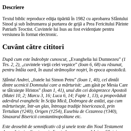
Descriere
Textul biblic reproduce ediţia tipărită în 1982 cu aprobarea Sfântului
Sinod şi sub îndrumarea şi purtarea de grijă a Prea Fericitului Părinte
Patriarh Teoctist. Cuvintele lui Isus au fost evidenţiate pentru
versiunea în format electronic.
Cuvânt către cititori
După cum este îndeobşte cunoscut,
„Evanghelia lui Dumnezeu”
(1
Tes. 2, 2),
„cuvintele vieţii celei veşnice”
(Ioan 6, 68) au răsunat,
pentru întâia oară, în auzul strămoşilor noştri, în epoca apostolică.
Sfântul Andrei,
„fratele lui Simon Petru”
(Ioan 1, 40), cel dintâi
dintre ucenicii Domnului care a mărturisit:
„am găsit pe Mesia Care
se tâlcuieşte Hristos”
(Ioan 1, 41), unul din cei doisprezece Apostoli
(Matei 10, 2; Marcu 3, 16; Luca 6, 14; Fapte 1, 13), a propovăduit
adevărul evanghelic în Sciţia Mică, Dobrogea de astăzi, aşa cum
mărturiseşte, într-un glas, întreaga tradiţie bisericească, prin
Tertulian (†240), Origen (†254), Eusebiu de Cezareea (†340),
Sinaxarul Bisericii constantinopolitane etc.
Este deosebit de semnificativ că şi unele texte din Noul Testament