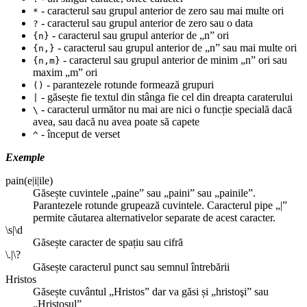
- caracterul sau grupul anterior de zero sau mai multe ori
*
- caracterul sau grupul anterior de zero sau o data
?
- caracterul sau grupul anterior de „n” ori
{n}
- caracterul sau grupul anterior de „n” sau mai multe ori
{n,}
- caracterul sau grupul anterior de minim „n” ori sau
{n,m}
maxim „m” ori
- parantezele rotunde formează grupuri
()
- găsește fie textul din stânga fie cel din dreapta caraterului
|
- caracterul următor nu mai are nici o funcție specială dacă
\
avea, sau dacă nu avea poate să capete
- început de verset
^
Exemple
pain(e|i|ile)
Găsește cuvintele „paine” sau „paini” sau „painile”.
Parantezele rotunde grupează cuvintele. Caracterul pipe „|”
permite căutarea alternativelor separate de acest caracter.
\s|\d
Găsește caracter de spațiu sau cifră
\.|\?
Găsește caracterul punct sau semnul întrebării
Hristos
Găsește cuvântul „Hristos” dar va găsi și „hristoşi” sau
„Hristosul”