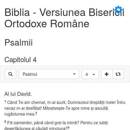
×
Biblia - Versiunea Bisericii
Ortodoxe Române
Psalmii
D
Capitolul 4
Psalmul
4
D
Al lui David.
1
Când Te-am chemat, m-ai auzit, Dumnezeul dreptăţii mele! Întru
necaz m-ai desfătat! Milostiveşte-Te spre mine şi ascultă
†
rugăciunea mea.
2
Fiii oamenilor, până când grei la inimă? Pentru ce iubiţi
†
deşertăciunea şi căutaţi minciuna?