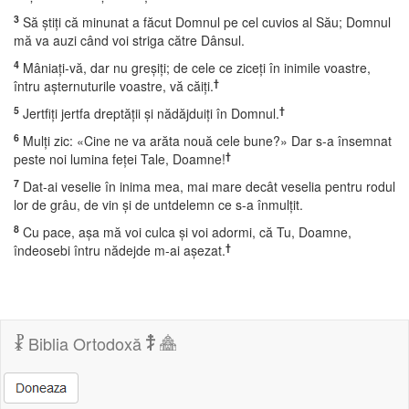
3
Să ştiţi că minunat a făcut Domnul pe cel cuvios al Său; Domnul
mă va auzi când voi striga către Dânsul.
4
Mâniaţi-vă, dar nu greşiţi; de cele ce ziceţi în inimile voastre,
†
întru aşternuturile voastre, vă căiţi.
5
†
Jertfiţi jertfa dreptăţii şi nădăjduiţi în Domnul.
6
Mulţi zic: «Cine ne va arăta nouă cele bune?» Dar s-a însemnat
†
peste noi lumina feţei Tale, Doamne!
7
Dat-ai veselie în inima mea, mai mare decât veselia pentru rodul
lor de grâu, de vin şi de untdelemn ce s-a înmulţit.
8
Cu pace, aşa mă voi culca şi voi adormi, că Tu, Doamne,
†
îndeosebi întru nădejde m-ai aşezat.
Biblia Ortodoxă