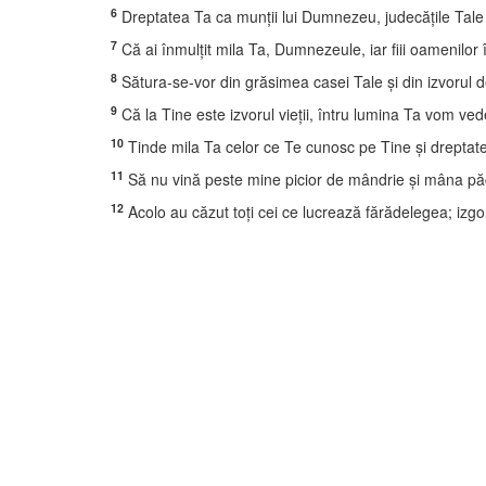
6
Dreptatea Ta ca munţii lui Dumnezeu, judecăţile Tal
7
Că ai înmulţit mila Ta, Dumnezeule, iar fiii oamenilor 
8
Sătura-se-vor din grăsimea casei Tale şi din izvorul de
9
Că la Tine este izvorul vieţii, întru lumina Ta vom ve
10
Tinde mila Ta celor ce Te cunosc pe Tine şi dreptatea
11
Să nu vină peste mine picior de mândrie şi mâna păc
12
Acolo au căzut toţi cei ce lucrează fărădelegea; izgon