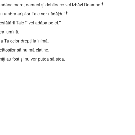
†
e adânc mare; oameni şi dobitoace vei izbăvi Doamne.
†
în umbra aripilor Tale vor nădăjdui.
†
sfătării Tale îi vei adăpa pe ei.
dea lumină.
 Ta celor drepţi la inimă.
ătoşilor să nu mă clatine.
iţi au fost şi nu vor putea să stea.