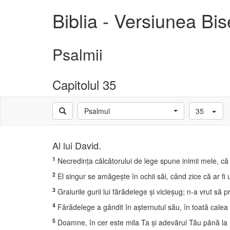
Biblia - Versiunea Bi
Psalmii
Capitolul 35
Psalmul
35
Al lui David.
1
Necredinţa călcătorului de lege spune inimii mele, că
2
El singur se amăgeşte în ochii săi, când zice că ar fi 
3
Graiurile gurii lui fărădelege şi vicleşug; n-a vrut să 
4
Fărădelege a gândit în aşternutul său, în toată calea 
5
Doamne, în cer este mila Ta şi adevărul Tău până la 