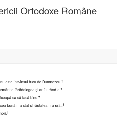
sericii Ortodoxe Române
†
 nu este într-însul frica de Dumnezeu.
†
urmărind fărădelegea şi ar fi urând-o.
†
priceapă ca să facă bine.
†
cea bună n-a stat şi răutatea n-a urât.
†
nori.