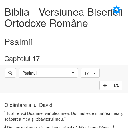
×
Biblia - Versiunea Bisericii
Ortodoxe Române
Psalmii
D
Capitolul 17
Psalmul
17
D
O cântare a lui David.
1
Iubi-Te-voi Doamne, vârtutea mea. Domnul este întărirea mea şi
†
scăparea mea şi izbăvitorul meu,
2
†
Dumnezeul meu, ajutorul meu şi voi nădăjdui spre Dânsul,