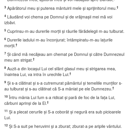
3
†
Apărătorul meu şi puterea mântuirii mele şi sprijinitorul meu.
4
Lăudând voi chema pe Domnul şi de vrăjmaşii mei mă voi
izbăvi.
5
Cuprinsu-m-au durerile morţii şi râurile fărădelegii m-au tulburat.
6
Durerile iadului m-au înconjurat; întâmpinatu-m-au laţurile
†
morţii.
7
Şi când mă necăjeau am chemat pe Domnul şi către Dumnezeul
†
meu am strigat.
8
Auzit-a din locaşul Lui cel sfânt glasul meu şi strigarea mea,
†
înaintea Lui, va intra în urechile Lui.
9
Şi s-a clătinat şi s-a cutremurat pământul şi temeliile munţilor s-
†
au tulburat şi s-au clătinat că S-a mâniat pe ele Dumnezeu.
10
Întru mânia Lui fum s-a ridicat şi pară de foc de la faţa Lui,
†
cărbuni aprinşi de la El.
11
Şi a plecat cerurile şi S-a coborât şi negură era sub picioarele
Lui.
12
Şi S-a suit pe heruvimi şi a zburat; zburat-a pe aripile vântului.