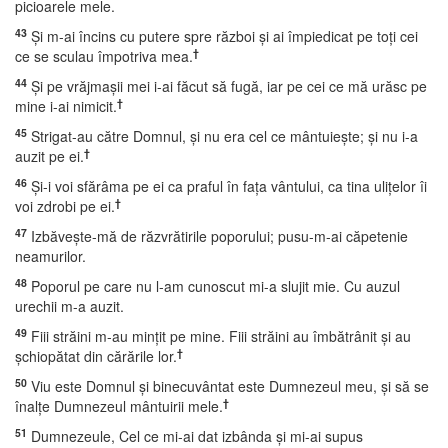
picioarele mele.
43
Şi m-ai încins cu putere spre război şi ai împiedicat pe toţi cei
†
ce se sculau împotriva mea.
44
Şi pe vrăjmaşii mei i-ai făcut să fugă, iar pe cei ce mă urăsc pe
†
mine i-ai nimicit.
45
Strigat-au către Domnul, şi nu era cel ce mântuieşte; şi nu i-a
†
auzit pe ei.
46
Şi-i voi sfărâma pe ei ca praful în faţa vântului, ca tina uliţelor îi
†
voi zdrobi pe ei.
47
Izbăveşte-mă de răzvrătirile poporului; pusu-m-ai căpetenie
neamurilor.
48
Poporul pe care nu l-am cunoscut mi-a slujit mie. Cu auzul
urechii m-a auzit.
49
Fiii străini m-au minţit pe mine. Fiii străini au îmbătrânit şi au
†
şchiopătat din cărările lor.
50
Viu este Domnul şi binecuvântat este Dumnezeul meu, şi să se
†
înalţe Dumnezeul mântuirii mele.
51
Dumnezeule, Cel ce mi-ai dat izbânda şi mi-ai supus