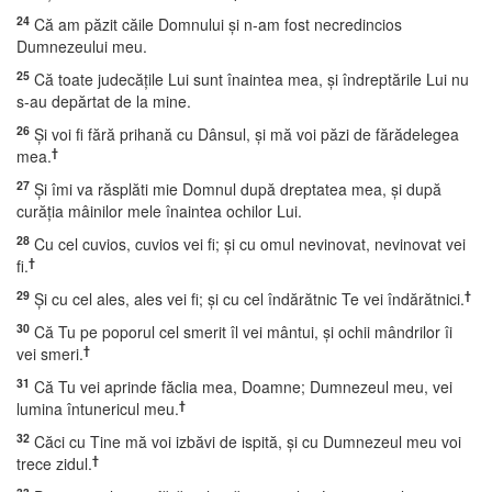
24
Că am păzit căile Domnului şi n-am fost necredincios
Dumnezeului meu.
25
Că toate judecăţile Lui sunt înaintea mea, şi îndreptările Lui nu
s-au depărtat de la mine.
26
Şi voi fi fără prihană cu Dânsul, şi mă voi păzi de fărădelegea
†
mea.
27
Şi îmi va răsplăti mie Domnul după dreptatea mea, şi după
curăţia mâinilor mele înaintea ochilor Lui.
28
Cu cel cuvios, cuvios vei fi; şi cu omul nevinovat, nevinovat vei
†
fi.
29
†
Şi cu cel ales, ales vei fi; şi cu cel îndărătnic Te vei îndărătnici.
30
Că Tu pe poporul cel smerit îl vei mântui, şi ochii mândrilor îi
†
vei smeri.
31
Că Tu vei aprinde făclia mea, Doamne; Dumnezeul meu, vei
†
lumina întunericul meu.
32
Căci cu Tine mă voi izbăvi de ispită, şi cu Dumnezeul meu voi
†
trece zidul.