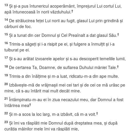
13
Şi şi-a pus întunericul acoperământ, împrejurul Lui cortul Lui,
†
apă întunecoasă în norii văzduhului.
14
De strălucirea feţei Lui norii au fugit, glasul Lui prin grindină şi
cărbuni de foc.
15
†
Şi a tunat din cer Domnul şi Cel Preaînalt a dat glasul Său.
16
Trimis-a săgeţi şi i-a risipit pe ei, şi fulgere a înmulţit şi i-a
tulburat pe ei.
17
Şi s-au arătat izvoarele apelor şi s-au descoperit temeliile lumii,
18
†
De certarea Ta, Doamne, de suflarea Duhului mâniei Tale.
19
Trimis-a din înălţime şi m-a luat, ridicatu-m-a din ape multe.
20
Izbăveşte-mă de vrăjmaşii mei cei tari şi de cei ce mă urăsc pe
mine, că s-au întărit mai mult decât mine.
21
Întâmpinatu-m-au ei în ziua necazului meu, dar Domnul a fost
†
întărirea mea
22
†
Şi m-a scos la loc larg, m-a izbăvit, că m-a voit.
23
Şi îmi va răsplăti mie Domnul după dreptatea mea, şi după
curăţia mâinilor mele îmi va răsplăti mie,