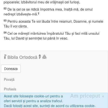
popoarele; Izbăvitorul meu de vrăjmaşii cei furioşi,
52
De la cei ce se ridică împotriva mea, înalţă-mă, de omul
†
nedrept izbăveşte-mă.
53
Pentru aceasta Te voi lăuda între neamuri, Doamne, şi numele
Tău îl voi cânta.
54
Cel ce măreşti mântuirea împăratului Tău şi faci milă unsului
Tău, lui David şi seminţiei lui până în veac.
Biblia Ortodoxă
Povață
Profasis
Am priceput
×
Acest site folosește cookie-uri pentru a
Corespondență
oferi servicii și pentru a analiza traficul.
Dacă folosiți acest site, sunteți de acord cu utilizarea cookie-