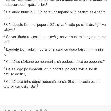
†
se bucure de Împăratul lor.
3
Să laude numele Lui în horă; în timpane şi în psaltire să-I cânte
†
Lui.
4
Că iubeşte Domnul poporul Său şi va învăţa pe cei blânzi şi-i va
†
izbăvi.
5
Se vor lăuda cuvioşii întru slavă şi se vor bucura în aşternuturile
†
lor.
6
Laudele Domnului în gura lor şi săbii cu două tăişuri în mâinile
†
lor,
7
†
Ca să se răzbune pe neamuri şi să pedepsească pe popoare,
8
Ca să lege pe împăraţii lor în obezi şi pe cei slăviţi ai lor în
cătuşe de fier,
9
Ca să facă între dânşii judecată scrisă. Slava aceasta este a
†
tuturor cuvioşilor Săi.