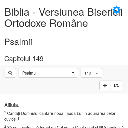
×
Biblia - Versiunea Bisericii
Ortodoxe Române
Psalmii
D
Capitolul 149
Psalmul
149
D
Aliluia.
1
Cântaţi Domnului cântare nouă, lauda Lui în adunarea celor
†
cuvioşi.
2
Să se veselească Israel de Cel ce l-a făcut pe el şi fiii Sionului să