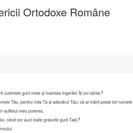
sericii Ortodoxe Române
†
uvintele gurii mele şi înaintea îngerilor Îţi voi cânta.
umele Tău, pentru mila Ta şi adevărul Tău; că ai mărit peste tot numele 
în sufletul meu puterea.
†
, când vor auzi toate graiurile gurii Tale,
mnului.