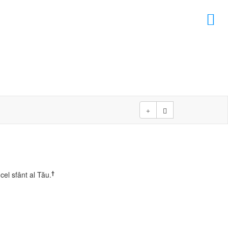
×
D
D
†
cel sfânt al Tău.