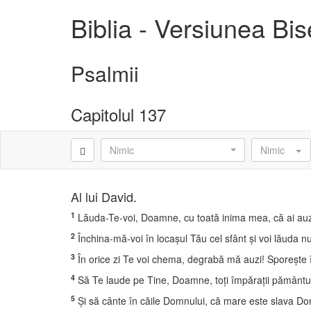
Biblia - Versiunea Bi
Psalmii
Capitolul 137
Nimic
Nimic
Al lui David.
1
Lăuda-Te-voi, Doamne, cu toată inima mea, că ai auzit c
2
Închina-mă-voi în locaşul Tău cel sfânt şi voi lăuda n
3
În orice zi Te voi chema, degrabă mă auzi! Sporeşte 
4
Să Te laude pe Tine, Doamne, toţi împăraţii pământului
5
Şi să cânte în căile Domnului, că mare este slava Do