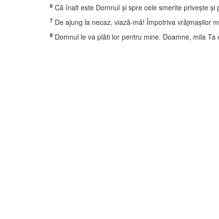
6
Că înalt este Domnul şi spre cele smerite priveşte şi 
7
De ajung la necaz, viază-mă! Împotriva vrăjmaşilor me
8
Domnul le va plăti lor pentru mine. Doamne, mila Ta es