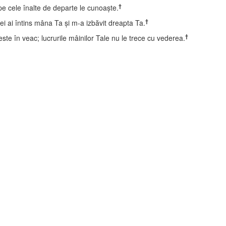
†
pe cele înalte de departe le cunoaşte.
†
i ai întins mâna Ta şi m-a izbăvit dreapta Ta.
†
te în veac; lucrurile mâinilor Tale nu le trece cu vederea.