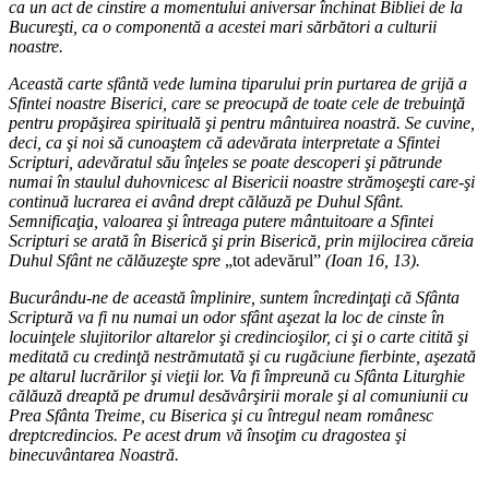
ca un act de cinstire a momentului aniversar închinat Bibliei de la
Bucureşti, ca o componentă a acestei mari sărbători a culturii
noastre.
Această carte sfântă vede lumina tiparului prin purtarea de grijă a
Sfintei noastre Biserici, care se preocupă de toate cele de trebuinţă
pentru propăşirea spirituală şi pentru mântuirea noastră. Se cuvine,
deci, ca şi noi să cunoaştem că adevărata interpretate a Sfintei
Scripturi, adevăratul său înţeles se poate descoperi şi pătrunde
numai în staulul duhovnicesc al Bisericii noastre strămoşeşti care-şi
continuă lucrarea ei având drept călăuză pe Duhul Sfânt.
Semnificaţia, valoarea şi întreaga putere mântuitoare a Sfintei
Scripturi se arată în Biserică şi prin Biserică, prin mijlocirea căreia
Duhul Sfânt ne călăuzeşte spre
„tot adevărul”
(Ioan 16, 13).
Bucurându-ne de această împlinire, suntem încredinţaţi că Sfânta
Scriptură va fi nu numai un odor sfânt aşezat la loc de cinste în
locuinţele slujitorilor altarelor şi credincioşilor, ci şi o carte citită şi
meditată cu credinţă nestrămutată şi cu rugăciune fierbinte, aşezată
pe altarul lucrărilor şi vieţii lor. Va fi împreună cu Sfânta Liturghie
călăuză dreaptă pe drumul desăvârşirii morale şi al comuniunii cu
Prea Sfânta Treime, cu Biserica şi cu întregul neam românesc
dreptcredincios. Pe acest drum vă însoţim cu dragostea şi
binecuvântarea Noastră.