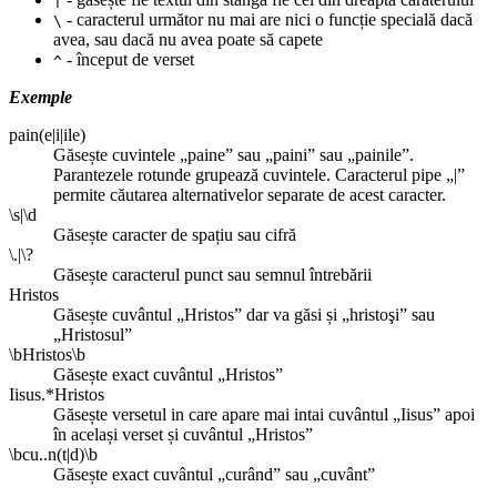
|
- caracterul următor nu mai are nici o funcție specială dacă
\
avea, sau dacă nu avea poate să capete
- început de verset
^
Exemple
pain(e|i|ile)
Găsește cuvintele „paine” sau „paini” sau „painile”.
Parantezele rotunde grupează cuvintele. Caracterul pipe „|”
permite căutarea alternativelor separate de acest caracter.
\s|\d
Găsește caracter de spațiu sau cifră
\.|\?
Găsește caracterul punct sau semnul întrebării
Hristos
Găsește cuvântul „Hristos” dar va găsi și „hristoşi” sau
„Hristosul”
\bHristos\b
Găsește exact cuvântul „Hristos”
Iisus.*Hristos
Găsește versetul in care apare mai intai cuvântul „Iisus” apoi
în același verset și cuvântul „Hristos”
\bcu..n(t|d)\b
Găsește exact cuvântul „curând” sau „cuvânt”