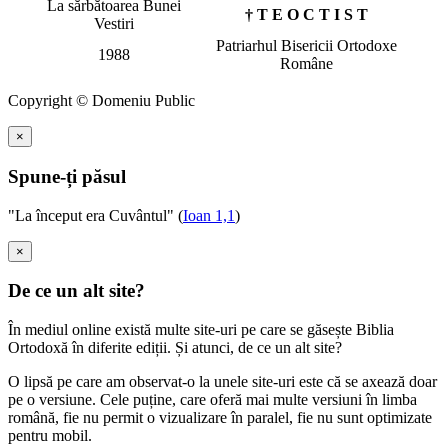
La sărbătoarea Bunei
† T E O C T I S T
Vestiri
Patriarhul Bisericii Ortodoxe
1988
Române
Copyright © Domeniu Public
×
Spune-ți păsul
"La început era Cuvântul" (
Ioan 1,1
)
×
De ce un alt site?
În mediul online există multe site-uri pe care se găsește Biblia
Ortodoxă în diferite ediții. Și atunci, de ce un alt site?
O lipsă pe care am observat-o la unele site-uri este că se axează doar
pe o versiune. Cele puține, care oferă mai multe versiuni în limba
română, fie nu permit o vizualizare în paralel, fie nu sunt optimizate
pentru mobil.