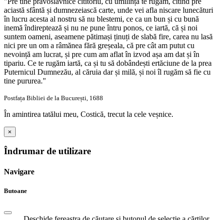
"Pre tine pravoslavnice cititoriu, cu umilință te rugăm, citind pre
aciastă sfântă și dumnezeiască carte, unde vei afla niscare lunecături
în lucru acesta al nostru să nu blestemi, ce ca un bun și cu bună
inemă îndireptează și nu ne pune întru ponos, ce iartă, că și noi
suntem oameni, aseamene pătimași ținuți de slabă fire, carea nu lasă
nici pre un om a râmănea fără greșeala, că pre cât am putut cu
nevoință am lucrat, și pre cum am aflat în izvod așa am dat și în
tipariu. Ce te rugăm iartă, ca și tu să dobândești ertăciune de la prea
Puternicul Dumnezău, al căruia dar și milă, și noi îl rugăm să fie cu
tine pururea."
Postfața Bibliei de la București, 1688
În amintirea tatălui meu, Costică, trecut la cele veșnice.
×
Îndrumar de utilizare
Navigare
Butoane
Deschide fereastra de căutare și butonul de selecție a cărților