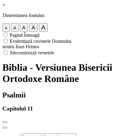
×
Dimensiunea fontului:
A
A
A
A
A
Pagină Întreagă
Evidențiază cuvintele Domnului
nostru Iisus Hristos
Sincronizează versetele
Biblia - Versiunea Bisericii
Ortodoxe Române
Psalmii
Capitolul 11