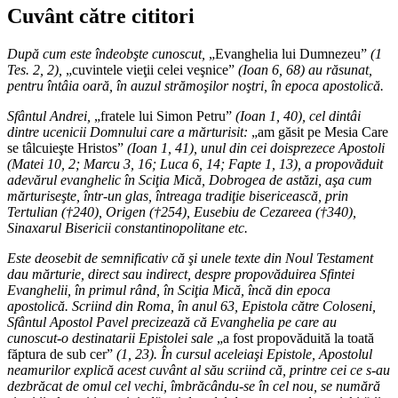
Cuvânt către cititori
După cum este îndeobşte cunoscut,
„Evanghelia lui Dumnezeu”
(1
Tes. 2, 2),
„cuvintele vieţii celei veşnice”
(Ioan 6, 68) au răsunat,
pentru întâia oară, în auzul strămoşilor noştri, în epoca apostolică.
Sfântul Andrei,
„fratele lui Simon Petru”
(Ioan 1, 40), cel dintâi
dintre ucenicii Domnului care a mărturisit:
„am găsit pe Mesia Care
se tâlcuieşte Hristos”
(Ioan 1, 41), unul din cei doisprezece Apostoli
(Matei 10, 2; Marcu 3, 16; Luca 6, 14; Fapte 1, 13), a propovăduit
adevărul evanghelic în Sciţia Mică, Dobrogea de astăzi, aşa cum
mărturiseşte, într-un glas, întreaga tradiţie bisericească, prin
Tertulian (†240), Origen (†254), Eusebiu de Cezareea (†340),
Sinaxarul Bisericii constantinopolitane etc.
Este deosebit de semnificativ că şi unele texte din Noul Testament
dau mărturie, direct sau indirect, despre propovăduirea Sfintei
Evanghelii, în primul rând, în Sciţia Mică, încă din epoca
apostolică. Scriind din Roma, în anul 63, Epistola către Coloseni,
Sfântul Apostol Pavel precizează că Evanghelia pe care au
cunoscut-o destinatarii Epistolei sale
„a fost propovăduită la toată
făptura de sub cer”
(1, 23). În cursul aceleiaşi Epistole, Apostolul
neamurilor explică acest cuvânt al său scriind că, printre cei ce s-au
dezbrăcat de omul cel vechi, îmbrăcându-se în cel nou, se numără