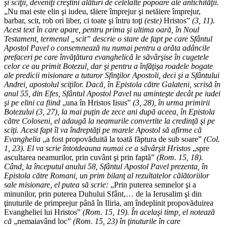
şi sciţii, deveniţi creştini alături de celelalte popoare ale antichităţii.
„Nu mai este elin şi iudeu, tăiere împrejur şi netăiere împrejur,
barbar, scit, rob ori liber, ci toate şi întru toţi
(este)
Hristos”
(3, 11).
Acest text în care apare, pentru prima şi ultima oară, în Noul
Testament, termenul „scit” descrie o stare de fapt pe care Sfântul
Apostol Pavel o consemnează nu numai pentru a arăta adâncile
prefaceri pe care învăţătura evanghelică le săvârşise în cugetele
celor ce au primit Botezul, dar şi pentru a înfăţişa roadele bogate
ale predicii misionare a tuturor Sfinţilor Apostoli, deci şi a Sfântului
Andrei, apostolul sciţilor. Dacă, în Epistola către Galateni, scrisă în
anul 55, din Efes, Sfântul Apostol Pavel nu aminteşte decât pe iudei
şi pe elini ca fiind
„una în Hristos Iisus”
(3, 28), în urma primirii
Botezului (3, 27), la mai puţin de zece ani după aceea, în Epistola
către Coloseni, el adaugă la neamurile convertite la credinţă şi pe
sciţi. Acest fapt îl va îndreptăţi pe marele Apostol să afirme că
Evanghelia
„a fost propovăduită la toată făptura de sub soare”
(Col.
1, 23). El va scrie întotdeauna numai ce a săvârşit Hristos
„spre
ascultarea neamurilor, prin cuvânt şi prin faptă”
(Rom. 15, 18).
Când, la începutul anului 58, Sfântul Apostol Pavel prezenta, în
Epistola către Romani, un prim bilanţ al rezultatelor călătoriilor
sale misionare, el putea să scrie:
„Prin puterea semnelor şi a
minunilor, prin puterea Duhului Sfânt,… de la Ierusalim şi din
ţinuturile de primprejur până în Iliria, am îndeplinit propovăduirea
Evangheliei lui Hristos”
(Rom. 15, 19). În acelaşi timp, el notează
că
„nemaiavând loc”
(Rom. 15, 23) în ţinuturile în care