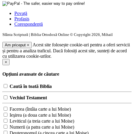
Povață
Profasis
Corespondență
Sfânta Scriptură | Biblia Ortodoxă Online © Copyright 2026, Mihail
Acest site folosește cookie-uri pentru a oferi servicii
Am priceput
×
și pentru a analiza traficul. Dacă folosiți acest site, sunteți de acord
cu utilizarea cookie-urilor.
×
Opțiuni avansate de căutare
Caută în toată Biblia
Vechiul Testament
Facerea (întâia carte a lui Moise)
Ieşirea (a doua carte a lui Moise)
Leviticul (a treia carte a lui Moise)
Numerii (a patra carte a lui Moise)
Deuteronomul (a cincea carte a lui Moise)