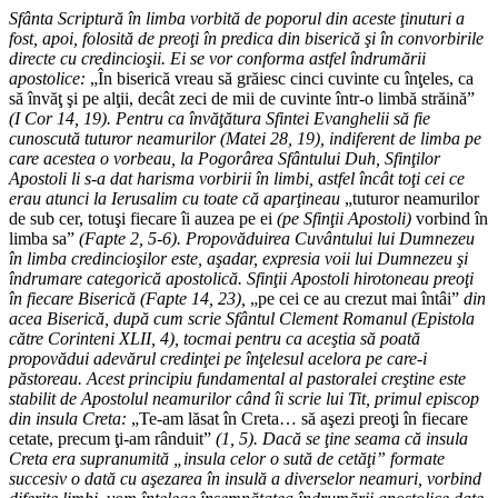
Sfânta Scriptură în limba vorbită de poporul din aceste ţinuturi a
fost, apoi, folosită de preoţi în predica din biserică şi în convorbirile
directe cu credincioşii. Ei se vor conforma astfel îndrumării
apostolice:
„În biserică vreau să grăiesc cinci cuvinte cu înţeles, ca
să învăţ şi pe alţii, decât zeci de mii de cuvinte într-o limbă străină”
(I Cor 14, 19). Pentru ca învăţătura Sfintei Evanghelii să fie
cunoscută tuturor neamurilor (Matei 28, 19), indiferent de limba pe
care acestea o vorbeau, la Pogorârea Sfântului Duh, Sfinţilor
Apostoli li s-a dat harisma vorbirii în limbi, astfel încât toţi cei ce
erau atunci la Ierusalim cu toate că aparţineau
„tuturor neamurilor
de sub cer, totuşi fiecare îi auzea pe ei
(pe Sfinţii Apostoli)
vorbind în
limba sa”
(Fapte 2, 5-6). Propovăduirea Cuvântului lui Dumnezeu
în limba credincioşilor este, aşadar, expresia voii lui Dumnezeu şi
îndrumare categorică apostolică. Sfinţii Apostoli hirotoneau preoţi
în fiecare Biserică (Fapte 14, 23),
„pe cei ce au crezut mai întâi”
din
acea Biserică, după cum scrie Sfântul Clement Romanul (Epistola
către Corinteni XLII, 4), tocmai pentru ca aceştia să poată
propovădui adevărul credinţei pe înţelesul acelora pe care-i
păstoreau. Acest principiu fundamental al pastoralei creştine este
stabilit de Apostolul neamurilor când îi scrie lui Tit, primul episcop
din insula Creta:
„Te-am lăsat în Creta… să aşezi preoţi în fiecare
cetate, precum ţi-am rânduit”
(1, 5). Dacă se ţine seama că insula
Creta era supranumită „insula celor o sută de cetăţi” formate
succesiv o dată cu aşezarea în insulă a diverselor neamuri, vorbind