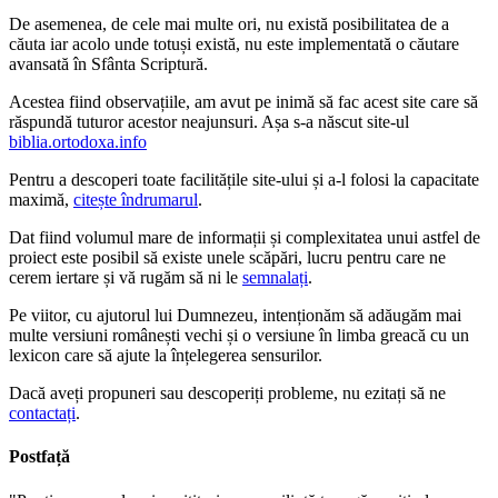
De asemenea, de cele mai multe ori, nu există posibilitatea de a
căuta iar acolo unde totuși există, nu este implementată o căutare
avansată în Sfânta Scriptură.
Acestea fiind observațiile, am avut pe inimă să fac acest site care să
răspundă tuturor acestor neajunsuri. Așa s-a născut site-ul
biblia.ortodoxa.info
Pentru a descoperi toate facilitățile site-ului și a-l folosi la capacitate
maximă,
citește îndrumarul
.
Dat fiind volumul mare de informații și complexitatea unui astfel de
proiect este posibil să existe unele scăpări, lucru pentru care ne
cerem iertare și vă rugăm să ni le
semnalați
.
Pe viitor, cu ajutorul lui Dumnezeu, intenționăm să adăugăm mai
multe versiuni românești vechi și o versiune în limba greacă cu un
lexicon care să ajute la înțelegerea sensurilor.
Dacă aveți propuneri sau descoperiți probleme, nu ezitați să ne
contactați
.
Postfață