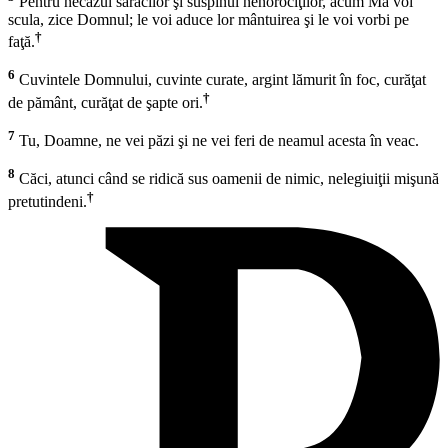
Pentru necazul săracilor şi suspinul nenorociţilor, acum Mă voi
scula, zice Domnul; le voi aduce lor mântuirea şi le voi vorbi pe
†
faţă.
6
Cuvintele Domnului, cuvinte curate, argint lămurit în foc, curăţat
†
de pământ, curăţat de şapte ori.
7
Tu, Doamne, ne vei păzi şi ne vei feri de neamul acesta în veac.
8
Căci, atunci când se ridică sus oamenii de nimic, nelegiuiţii mişună
†
pretutindeni.