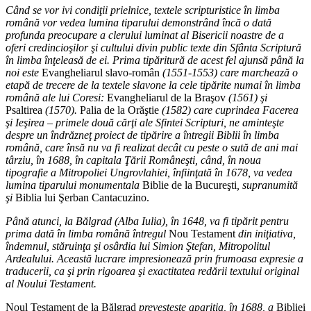
Când se vor ivi condiţii prielnice, textele scripturistice în limba
română vor vedea lumina tiparului demonstrând încă o dată
profunda preocupare a clerului luminat al Bisericii noastre de a
oferi credincioşilor şi cultului divin public texte din Sfânta Scriptură
în limba înţeleasă de ei. Prima tipăritură de acest fel ajunsă până la
noi este
Evangheliarul slavo-român
(1551-1553) care marchează o
etapă de trecere de la textele slavone la cele tipărite numai în limba
română ale lui Coresi:
Evangheliarul de la Braşov
(1561) şi
Psaltirea
(1570).
Palia de la Orăştie
(1582) care cuprindea Facerea
şi Ieşirea – primele două cărţi ale Sfintei Scripturi, ne aminteşte
despre un îndrăzneţ proiect de tipărire a întregii Biblii în limba
română, care însă nu va fi realizat decât cu peste o sută de ani mai
târziu, în 1688, în capitala Ţării Româneşti, când, în noua
tipografie a Mitropoliei Ungrovlahiei, înfiinţată în 1678, va vedea
lumina tiparului monumentala
Biblie de la Bucureşti
, supranumită
şi
Biblia lui Şerban Cantacuzino.
Până atunci, la Bălgrad (Alba Iulia), în 1648, va fi tipărit pentru
prima dată în limba română întregul
Nou Testament
din iniţiativa,
îndemnul, stăruinţa şi osârdia lui Simion Ştefan, Mitropolitul
Ardealului. Această lucrare impresionează prin frumoasa expresie a
traducerii, ca şi prin rigoarea şi exactitatea redării textului original
al Noului Testament.
Noul Testament de la Bălgrad
prevesteşte apariţia, în 1688, a
Bibliei