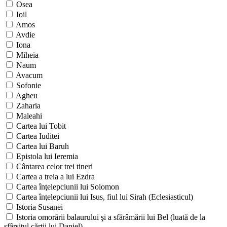
Osea
Ioil
Amos
Avdie
Iona
Miheia
Naum
Avacum
Sofonie
Agheu
Zaharia
Maleahi
Cartea lui Tobit
Cartea Iuditei
Cartea lui Baruh
Epistola lui Ieremia
Cântarea celor trei tineri
Cartea a treia a lui Ezdra
Cartea înţelepciunii lui Solomon
Cartea înţelepciunii lui Isus, fiul lui Sirah (Eclesiasticul)
Istoria Susanei
Istoria omorârii balaurului şi a sfărâmării lui Bel (luată de la
sfârşitul cărţii lui Daniel)