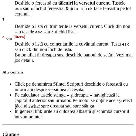
Deshide o fereastră cu
tâlcuiri la versetul curent
. Tastele
sau
închid fereastra.
face fereastra pe tot
esc
c
Dublu click
ecranul.
†
Deshide o listă cu trimiterile la versetul curent. Click din nou
sau tastele
sau
închid lista.
esc
c
a
[litera]
sau
Deshide o listă cu comentariile la cuvântul curent. Tasta
esc
sau click din nou închide lista.
Buton aflat în dreapta sus, deschide panoul de setări. Vezi mai
jos detalii.
Alte comenzi
Click pe denumirea Sfintei Scripturi deschide o fereastră cu
informații despre versiunea accesată.
Pe calculator tastele stânga
și dreapta
navighează la
←
→
capitolul anterior sau următor. Pe mobil se obține același efect
făcând
swipe
spre dreapta sau spre stânga
În general link-urile au culoarea albastră și schimbă cursorul
într-un pointer.
Căutare