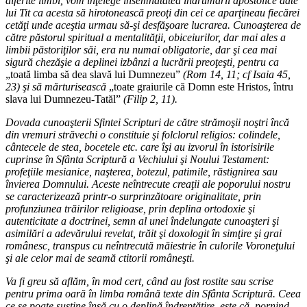
diferite limbi, vom înţelege însemnătatea îndrumării apostolice date
lui Tit ca acesta să hirotonească preoţi din cei ce aparţineau fiecărei
cetăţi unde aceştia urmau să-şi desfăşoare lucrarea. Cunoaşterea de
către păstorul spiritual a mentalităţii, obiceiurilor, dar mai ales a
limbii păstoriţilor săi, era nu numai obligatorie, dar şi cea mai
sigură chezăşie a deplinei izbânzi a lucrării preoţeşti, pentru ca
„toată limba să dea slavă lui Dumnezeu”
(Rom 14, 11; cf Isaia 45,
23) şi să mărturisească
„toate graiurile că Domn este Hristos, întru
slava lui Dumnezeu-Tatăl”
(Filip 2, 11).
Dovada cunoaşterii Sfintei Scripturi de către strămoşii noştri încă
din vremuri străvechi o constituie şi folclorul religios: colindele,
cântecele de stea, bocetele etc. care îşi au izvorul în istorisirile
cuprinse în Sfânta Scriptură a Vechiului şi Noului Testament:
profeţiile mesianice, naşterea, botezul, patimile, răstignirea sau
învierea Domnului. Aceste neîntrecute creaţii ale poporului nostru
se caracterizează printr-o surprinzătoare originalitate, prin
profunziunea trăirilor religioase, prin deplina ortodoxie şi
autenticitate a doctrinei, semn al unei îndelungate cunoaşteri şi
asimilări a adevărului revelat, trăit şi doxologit în simţire şi grai
românesc, transpus cu neîntrecută măiestrie în culorile Voroneţului
şi ale celor mai de seamă ctitorii româneşti.
Va fi greu să aflăm, în mod cert, când au fost rostite sau scrise
pentru prima oară în limba română texte din Sfânta Scriptură. Ceea
ce se poate susţine însă cu o deplină îndreptăţire, este că, pornind