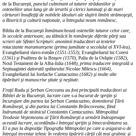
de la Bucureşti
, punctul culminant al tuturor strădaniilor şi
ostenelilor unui lung şir de ierarhi şi clerici luminaţi şi de mari
cărturari însufleţiţi de nobilele idealuri ale slujirii limbii strămoşeşti,
a Bisericii şi culturii naţionale, a întregului neam românesc.
Biblia de la Bucureşti
înmănunchează ostenelile tuturor celor care,
în secolele anterioare, au tălmăcit în româneşte diferite părţi sau
scrieri ale Sfintei Scripturi: anonimii traducători ai textelor
rotacizante maramureşene (prima jumătate a secolului al XVI-lea),
Evangheliarul slavo-român
(1551-1553),
Evangheliarul lui Coresi
(1561) şi
Psaltirea de la Braşov
(1570),
Palia de la Orăştie
(1582),
Noul Testament de la Alba-Iulia
(1648), prima traducere integrală a
Septuagintei
datorată spătarului Nicolae Milescu (1664),
Evangheliarul lui Iordache Cantacuzino
(1682) şi multe alte
tipărituri şi manuscrise ştiute şi neştiute.
Fraţii Radu şi Şerban Greceanu au fost principalii traducători ai
Bibliei de la Bucureşti, lucrare care s-a bucurat de sprijin şi
încurajare din partea lui Şerban Cantacuzino, domnitorul Ţării
Româneşti, şi din partea lui Constantin Brâncoveanu, fiind
îndrumată de stolnicul Constantin Cantacuzino. Mitropolitul
Teodosie Veştemeanu al Ţării Româneşti a urmărit îndeaproape
această lucrare, acordându-i întregul sprijin şi binecuvântarea sa.
El a pus la dispoziţie Tipografia Mitropoliei pe care a asigurat-o de
întregul inventar tehnic în vederea tipăririi cărţii cât mai grabnic şi