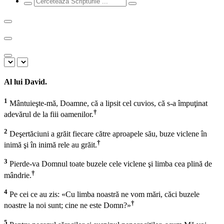
Al lui David.
1
Mântuieşte-mă, Doamne, că a lipsit cel cuvios, că s-a împuţinat
†
adevărul de la fiii oamenilor.
2
Deşertăciuni a grăit fiecare către aproapele său, buze viclene în
†
inimă şi în inimă rele au grăit.
3
Pierde-va Domnul toate buzele cele viclene şi limba cea plină de
†
mândrie.
4
Pe cei ce au zis: «Cu limba noastră ne vom mări, căci buzele
†
noastre la noi sunt; cine ne este Domn?»
5