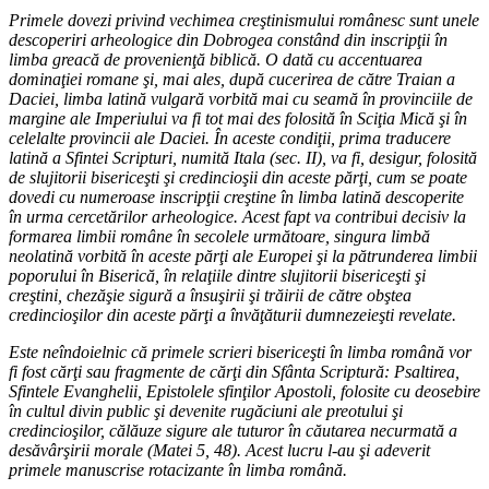
Primele dovezi privind vechimea creştinismului românesc sunt unele
descoperiri arheologice din Dobrogea constând din inscripţii în
limba greacă de provenienţă biblică. O dată cu accentuarea
dominaţiei romane şi, mai ales, după cucerirea de către Traian a
Daciei, limba latină vulgară vorbită mai cu seamă în provinciile de
margine ale Imperiului va fi tot mai des folosită în Sciţia Mică şi în
celelalte provincii ale Daciei. În aceste condiţii, prima traducere
latină a Sfintei Scripturi, numită Itala (sec. II), va fi, desigur, folosită
de slujitorii bisericeşti şi credincioşii din aceste părţi, cum se poate
dovedi cu numeroase inscripţii creştine în limba latină descoperite
în urma cercetărilor arheologice. Acest fapt va contribui decisiv la
formarea limbii române în secolele următoare, singura limbă
neolatină vorbită în aceste părţi ale Europei şi la pătrunderea limbii
poporului în Biserică, în relaţiile dintre slujitorii bisericeşti şi
creştini, chezăşie sigură a însuşirii şi trăirii de către obştea
credincioşilor din aceste părţi a învăţăturii dumnezeieşti revelate.
Este neîndoielnic că primele scrieri bisericeşti în limba română vor
fi fost cărţi sau fragmente de cărţi din Sfânta Scriptură: Psaltirea,
Sfintele Evanghelii, Epistolele sfinţilor Apostoli, folosite cu deosebire
în cultul divin public şi devenite rugăciuni ale preotului şi
credincioşilor, călăuze sigure ale tuturor în căutarea necurmată a
desăvârşirii morale (Matei 5, 48). Acest lucru l-au şi adeverit
primele manuscrise rotacizante în limba română.