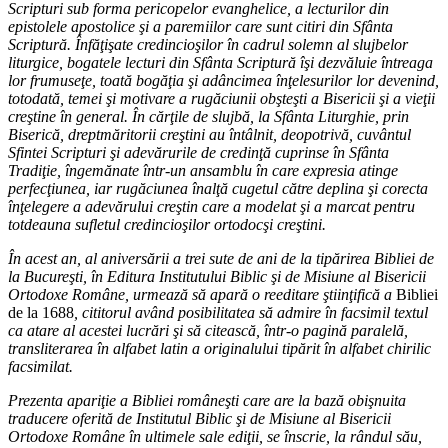
Scripturi sub forma pericopelor evanghelice, a lecturilor din
epistolele apostolice şi a paremiilor care sunt citiri din Sfânta
Scriptură. Înfăţişate credincioşilor în cadrul solemn al slujbelor
liturgice, bogatele lecturi din Sfânta Scriptură îşi dezvăluie întreaga
lor frumuseţe, toată bogăţia şi adâncimea înţelesurilor lor devenind,
totodată, temei şi motivare a rugăciunii obşteşti a Bisericii şi a vieţii
creştine în general. În cărţile de slujbă, la Sfânta Liturghie, prin
Biserică, dreptmăritorii creştini au întâlnit, deopotrivă, cuvântul
Sfintei Scripturi şi adevărurile de credinţă cuprinse în Sfânta
Tradiţie, îngemănate într-un ansamblu în care expresia atinge
perfecţiunea, iar rugăciunea înalţă cugetul către deplina şi corecta
înţelegere a adevărului creştin care a modelat şi a marcat pentru
totdeauna sufletul credincioşilor ortodocşi creştini.
În acest an, al aniversării a trei sute de ani de la tipărirea Bibliei de
la Bucureşti, în Editura Institutului Biblic şi de Misiune al Bisericii
Ortodoxe Române, urmează să apară o reeditare ştiinţifică a
Bibliei
de la 1688
, cititorul având posibilitatea să admire în facsimil textul
ca atare al acestei lucrări şi să citească, într-o pagină paralelă,
transliterarea în alfabet latin a originalului tipărit în alfabet chirilic
facsimilat.
Prezenta apariţie a Bibliei româneşti care are la bază obişnuita
traducere oferită de Institutul Biblic şi de Misiune al Bisericii
Ortodoxe Române în ultimele sale ediţii, se înscrie, la rândul său,