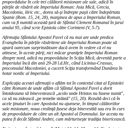
propovăduise în cele trei călătorii misionare ale sale, adică în
părţile de răsărit ale Imperiului Roman: Asia Mică, Grecia,
Macedonia, iliric etc., dorea să-şi îndrepte paşii către îndepărtata
Spanie (Rom. 15, 24, 28), marginea de apus a Imperiului Roman,
cum va fi numită această ţară de Sfântul Clement Romanul în jurul
anului 95, când scrie Epistola către Corinteni (V, 5-7).
Afirmaţia Sfântului Apostol Pavel că nu mai are unde predica
Evanghelia în părţile răsăritene ale Imperiului Roman poate să
apară oarecum surprinzătoare dacă avem în vedere că el nu
atinsese, în aceste părţi, nici măcar graniţele Imperiului Roman
dinspre nord, adică nu propovăduise în Sciţia Mică, devenită parte a
Imperiului încă din anii 29-28 î.d.Hr., când Licinius-Crassus,
proconsulul Macedoniei, a cucerit Sciţia transformând Dunărea în
hotar nordic al Imperiului.
Explicaţia acestei afirmaţii o aflăm tot în contextul citat al Epistolei
către Romani de unde aflăm că Sfântul Apostol Pavel a dorit
întotdeauna să binevestească
„acolo unde Hristos nu fusese numit”,
ca să nu zidească
„pe temelie străină”
(15, 20). Rezultă deci că în
acele ţinuturi în care Apostolul nu ajunsese, în timpul călătoriilor
sale misionare, noua credinţă fusese deja binevestită sau era în curs
de propovăduire de către un alt Apostol al Domnului. Iar acesta nu
putea fi decât Sfântul Andrei, cum mărturiseşte tradiţia bisericească.