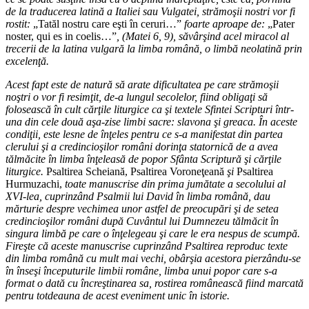
de la traducerea latină a Italiei sau Vulgatei, strămoşii nostri vor fi
rostit:
„Tatăl nostru care eşti în ceruri…”
foarte aproape de:
„Pater
noster, qui es in coelis…”
, (Matei 6, 9), săvârşind acel miracol al
trecerii de la latina vulgară la limba română, o limbă neolatină prin
excelenţă.
Acest fapt este de natură să arate dificultatea pe care strămoşii
noştri o vor fi resimţit, de-a lungul secolelor, fiind obligaţi să
folosească în cult cărţile liturgice ca şi textele Sfintei Scripturi într-
una din cele două aşa-zise limbi sacre: slavona şi greaca. În aceste
condiţii, este lesne de înţeles pentru ce s-a manifestat din partea
clerului şi a credincioşilor români dorinţa statornică de a avea
tălmăcite în limba înţeleasă de popor Sfânta Scriptură şi cărţile
liturgice.
Psaltirea Scheiană, Psaltirea Voroneţeană
şi
Psaltirea
Hurmuzachi,
toate manuscrise din prima jumătate a secolului al
XVI-lea, cuprinzând Psalmii lui David în limba română, dau
mărturie despre vechimea unor astfel de preocupări şi de setea
credincioşilor români după Cuvântul lui Dumnezeu tălmăcit în
singura limbă pe care o înţelegeau şi care le era nespus de scumpă.
Fireşte că aceste manuscrise cuprinzând Psaltirea reproduc texte
din limba română cu mult mai vechi, obârşia acestora pierzându-se
în înseşi începuturile limbii române, limba unui popor care s-a
format o dată cu încreştinarea sa, rostirea românească fiind marcată
pentru totdeauna de acest eveniment unic în istorie.