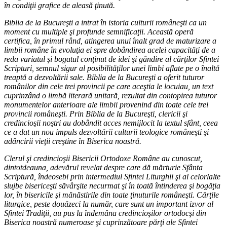
în condiţii grafice de aleasă ţinută.
Biblia de la Bucureşti a intrat în istoria culturii româneşti ca un
moment cu multiple şi profunde semnificaţii. Această operă
certifica, în primul rând, atingerea unui înalt grad de maturizare a
limbii române în evoluţia ei spre dobândirea acelei capacităţi de a
reda variatul şi bogatul conţinut de idei şi gândire al cărţilor Sfintei
Scripturi, semnul sigur al posibilităţilor unei limbi aflate pe o înaltă
treaptă a dezvoltării sale. Biblia de la Bucureşti a oferit tuturor
românilor din cele trei provincii pe care aceştia le locuiau, un text
cuprinzând o limbă literară unitară, rezultat din contopirea tuturor
monumentelor anterioare ale limbii provenind din toate cele trei
provincii româneşti. Prin Biblia de la Bucureşti, clericii şi
credincioşii noştri au dobândit acces nemijlocit la textul sfânt, ceea
ce a dat un nou impuls dezvoltării culturii teologice româneşti şi
adâncirii vieţii creştine în Biserica noastră.
Clerul şi credincioşii Bisericii Ortodoxe Române au cunoscut,
dintotdeauna, adevărul revelat despre care dă mărturie Sfânta
Scriptură, îndeosebi prin intermediul Sfintei Liturghii şi al celorlalte
slujbe bisericeşti săvârşite necurmat şi în toată întinderea şi bogăţia
lor, în bisericile şi mănăstirile din toate ţinuturile româneşti. Cărţile
liturgice, peste douăzeci la număr, care sunt un important izvor al
Sfintei Tradiţii, au pus la îndemâna credincioşilor ortodocşi din
Biserica noastră numeroase şi cuprinzătoare părţi ale Sfintei