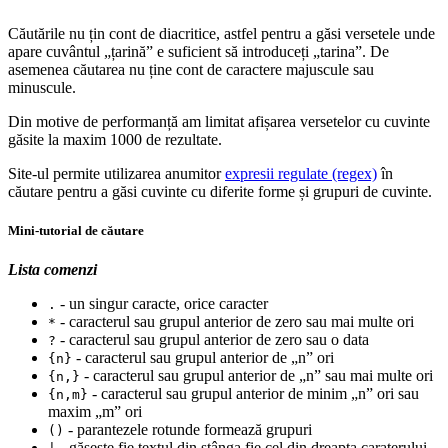
Căutările nu țin cont de diacritice, astfel pentru a găsi versetele unde
apare cuvântul „țarină” e suficient să introduceți „tarina”. De
asemenea căutarea nu ține cont de caractere majuscule sau
minuscule.
Din motive de performanță am limitat afișarea versetelor cu cuvinte
găsite la maxim 1000 de rezultate.
Site-ul permite utilizarea anumitor
expresii regulate (regex)
în
căutare pentru a găsi cuvinte cu diferite forme și grupuri de cuvinte.
Mini-tutorial de căutare
Lista comenzi
- un singur caracte, orice caracter
.
- caracterul sau grupul anterior de zero sau mai multe ori
*
- caracterul sau grupul anterior de zero sau o data
?
- caracterul sau grupul anterior de „n” ori
{n}
- caracterul sau grupul anterior de „n” sau mai multe ori
{n,}
- caracterul sau grupul anterior de minim „n” ori sau
{n,m}
maxim „m” ori
- parantezele rotunde formează grupuri
()
- găsește fie textul din stânga fie cel din dreapta caraterului