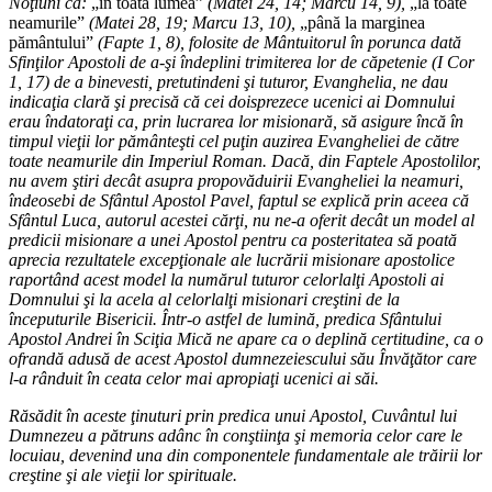
Noţiuni ca:
„în toată lumea”
(Matei 24, 14; Marcu 14, 9),
„la toate
neamurile”
(Matei 28, 19; Marcu 13, 10),
„până la marginea
pământului”
(Fapte 1, 8), folosite de Mântuitorul în porunca dată
Sfinţilor Apostoli de a-şi îndeplini trimiterea lor de căpetenie (I Cor
1, 17) de a binevesti, pretutindeni şi tuturor, Evanghelia, ne dau
indicaţia clară şi precisă că cei doisprezece ucenici ai Domnului
erau îndatoraţi ca, prin lucrarea lor misionară, să asigure încă în
timpul vieţii lor pământeşti cel puţin auzirea Evangheliei de către
toate neamurile din Imperiul Roman. Dacă, din Faptele Apostolilor,
nu avem ştiri decât asupra propovăduirii Evangheliei la neamuri,
îndeosebi de Sfântul Apostol Pavel, faptul se explică prin aceea că
Sfântul Luca, autorul acestei cărţi, nu ne-a oferit decât un model al
predicii misionare a unei Apostol pentru ca posteritatea să poată
aprecia rezultatele excepţionale ale lucrării misionare apostolice
raportând acest model la numărul tuturor celorlalţi Apostoli ai
Domnului şi la acela al celorlalţi misionari creştini de la
începuturile Bisericii. Într-o astfel de lumină, predica Sfântului
Apostol Andrei în Sciţia Mică ne apare ca o deplină certitudine, ca o
ofrandă adusă de acest Apostol dumnezeiescului său Învăţător care
l-a rânduit în ceata celor mai apropiaţi ucenici ai săi.
Răsădit în aceste ţinuturi prin predica unui Apostol, Cuvântul lui
Dumnezeu a pătruns adânc în conştiinţa şi memoria celor care le
locuiau, devenind una din componentele fundamentale ale trăirii lor
creştine şi ale vieţii lor spirituale.