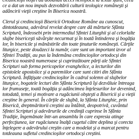
ce a dat un nou impuls dezvoltării culturii teologice româneşti şi
adâncirii vieţii creştine în Biserica noastră.
Clerul şi credincioşii Bisericii Ortodoxe Române au cunoscut,
dintotdeauna, adevărul revelat despre care dă mărturie Sfânta
Scriptură, îndeosebi prin intermediul Sfintei Liturghii şi al celorlalte
slujbe bisericeşti săvârşite necurmat şi în toată întinderea şi bogăţia
lor, în bisericile şi mănăstirile din toate ţinuturile româneşti. Cărţile
liturgice, peste douăzeci la număr, care sunt un important izvor al
Sfintei Tradiţii, au pus la îndemâna credincioşilor ortodocşi din
Biserica noastră numeroase şi cuprinzătoare părţi ale Sfintei
Scripturi sub forma pericopelor evanghelice, a lecturilor din
epistolele apostolice şi a paremiilor care sunt citiri din Sfânta
Scriptură. Înfăţişate credincioşilor în cadrul solemn al slujbelor
liturgice, bogatele lecturi din Sfânta Scriptură îşi dezvăluie întreaga
lor frumuseţe, toată bogăţia şi adâncimea înţelesurilor lor devenind,
totodată, temei şi motivare a rugăciunii obşteşti a Bisericii şi a vieţii
creştine în general. În cărţile de slujbă, la Sfânta Liturghie, prin
Biserică, dreptmăritorii creştini au întâlnit, deopotrivă, cuvântul
Sfintei Scripturi şi adevărurile de credinţă cuprinse în Sfânta
Tradiţie, îngemănate într-un ansamblu în care expresia atinge
perfecţiunea, iar rugăciunea înalţă cugetul către deplina şi corecta
înţelegere a adevărului creştin care a modelat şi a marcat pentru
totdeauna sufletul credincioşilor ortodocşi creştini.