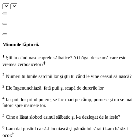
Minunile făpturii.
1
Ştii tu când nasc caprele sălbatice? Ai băgat de seamă care este
†
vremea cerboaicelor?
2
Numeri tu lunile sarcinii lor şi ştii tu când le vine ceasul să nască?
3
Ele îngenunchiază, fată puii şi scapă de durerile lor,
4
Iar puii lor prind putere, se fac mari pe câmp, pornesc şi nu se mai
întorc spre mamele lor.
5
Cine a lăsat slobod asinul sălbatic şi l-a dezlegat de la iesle?
6
I-am dat pustiul ca să-l locuiască şi pământul sărat i l-am hărăzit
†
ocol;