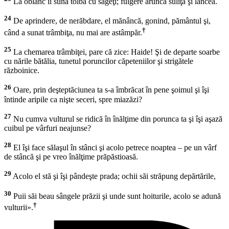
La oblânc îi sună tolba cu săgeţi; fulgere aruncă suliţa şi lancea.
24
De aprindere, de nerăbdare, el mănâncă, gonind, pământul şi,
†
când a sunat trâmbiţa, nu mai are astâmpăr.
25
La chemarea trâmbiţei, pare că zice: Haide! Şi de departe soarbe
cu nările bătălia, tunetul poruncilor căpeteniilor şi strigătele
războinice.
26
Oare, prin deşteptăciunea ta s-a îmbrăcat în pene şoimul şi îşi
întinde aripile ca nişte seceri, spre miazăzi?
27
Nu cumva vulturul se ridică în înălţime din porunca ta şi îşi aşază
cuibul pe vârfuri neajunse?
28
El îşi face sălaşul în stânci şi acolo petrece noaptea – pe un vârf
de stâncă şi pe vreo înălţime prăpăstioasă.
29
Acolo el stă şi îşi pândeşte prada; ochii săi străpung depărtările,
30
Puii săi beau sângele prăzii şi unde sunt hoiturile, acolo se adună
†
vulturii».