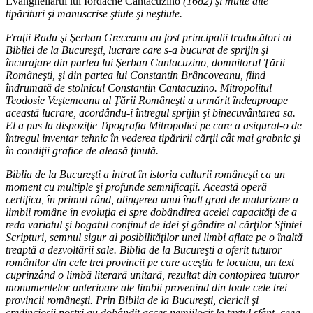
Evangheliarul lui Iordache Cantacuzino
(1682) şi multe alte
tipărituri şi manuscrise ştiute şi neştiute.
Fraţii Radu şi Şerban Greceanu au fost principalii traducători ai
Bibliei de la Bucureşti, lucrare care s-a bucurat de sprijin şi
încurajare din partea lui Şerban Cantacuzino, domnitorul Ţării
Româneşti, şi din partea lui Constantin Brâncoveanu, fiind
îndrumată de stolnicul Constantin Cantacuzino. Mitropolitul
Teodosie Veştemeanu al Ţării Româneşti a urmărit îndeaproape
această lucrare, acordându-i întregul sprijin şi binecuvântarea sa.
El a pus la dispoziţie Tipografia Mitropoliei pe care a asigurat-o de
întregul inventar tehnic în vederea tipăririi cărţii cât mai grabnic şi
în condiţii grafice de aleasă ţinută.
Biblia de la Bucureşti a intrat în istoria culturii româneşti ca un
moment cu multiple şi profunde semnificaţii. Această operă
certifica, în primul rând, atingerea unui înalt grad de maturizare a
limbii române în evoluţia ei spre dobândirea acelei capacităţi de a
reda variatul şi bogatul conţinut de idei şi gândire al cărţilor Sfintei
Scripturi, semnul sigur al posibilităţilor unei limbi aflate pe o înaltă
treaptă a dezvoltării sale. Biblia de la Bucureşti a oferit tuturor
românilor din cele trei provincii pe care aceştia le locuiau, un text
cuprinzând o limbă literară unitară, rezultat din contopirea tuturor
monumentelor anterioare ale limbii provenind din toate cele trei
provincii româneşti. Prin Biblia de la Bucureşti, clericii şi
credincioşii noştri au dobândit acces nemijlocit la textul sfânt, ceea