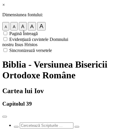
×
Dimensiunea fontului:
A
A
A
A
A
Pagină Întreagă
Evidențiază cuvintele Domnului
nostru Iisus Hristos
Sincronizează versetele
Biblia - Versiunea Bisericii
Ortodoxe Române
Cartea lui Iov
Capitolul 39