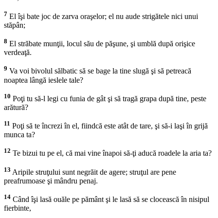
7
El îşi bate joc de zarva oraşelor; el nu aude strigătele nici unui
stăpân;
8
El străbate munţii, locul său de păşune, şi umblă după orişice
verdeaţă.
9
Va voi bivolul sălbatic să se bage la tine slugă şi să petreacă
noaptea lângă ieslele tale?
10
Poţi tu să-l legi cu funia de gât şi să tragă grapa după tine, peste
arătură?
11
Poţi să te încrezi în el, fiindcă este atât de tare, şi să-i laşi în grijă
munca ta?
12
Te bizui tu pe el, că mai vine înapoi să-ţi aducă roadele la aria ta?
13
Aripile struţului sunt negrăit de agere; struţul are pene
preafrumoase şi mândru penaj.
14
Când îşi lasă ouăle pe pământ şi le lasă să se clocească în nisipul
fierbinte,