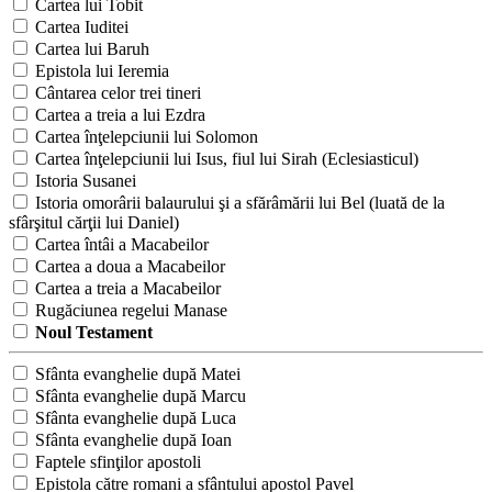
Cartea lui Tobit
Cartea Iuditei
Cartea lui Baruh
Epistola lui Ieremia
Cântarea celor trei tineri
Cartea a treia a lui Ezdra
Cartea înţelepciunii lui Solomon
Cartea înţelepciunii lui Isus, fiul lui Sirah (Eclesiasticul)
Istoria Susanei
Istoria omorârii balaurului şi a sfărâmării lui Bel (luată de la
sfârşitul cărţii lui Daniel)
Cartea întâi a Macabeilor
Cartea a doua a Macabeilor
Cartea a treia a Macabeilor
Rugăciunea regelui Manase
Noul Testament
Sfânta evanghelie după Matei
Sfânta evanghelie după Marcu
Sfânta evanghelie după Luca
Sfânta evanghelie după Ioan
Faptele sfinţilor apostoli
Epistola către romani a sfântului apostol Pavel