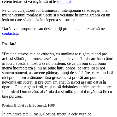
cerem iertare și vă rugăm să ni le
semnalați
.
Pe viitor, cu ajutorul lui Dumnezeu, intenționăm să adăugăm mai
multe versiuni românești vechi și o versiune în limba greacă cu un
lexicon care să ajute la înțelegerea sensurilor.
Dacă aveți propuneri sau descoperiți probleme, nu ezitați să ne
contactați
.
Postfață
"Pre tine pravoslavnice cititoriu, cu umilință te rugăm, citind pre
aciastă sfântă și dumnezeiască carte, unde vei afla niscare lunecături
în lucru acesta al nostru să nu blestemi, ce ca un bun și cu bună
inemă îndireptează și nu ne pune întru ponos, ce iartă, că și noi
suntem oameni, aseamene pătimași ținuți de slabă fire, carea nu lasă
nici pre un om a râmănea fără greșeala, că pre cât am putut cu
nevoință am lucrat, și pre cum am aflat în izvod așa am dat și în
tipariu. Ce te rugăm iartă, ca și tu să dobândești ertăciune de la prea
Puternicul Dumnezău, al căruia dar și milă, și noi îl rugăm să fie cu
tine pururea."
Postfața Bibliei de la București, 1688
În amintirea tatălui meu, Costică, trecut la cele veșnice.