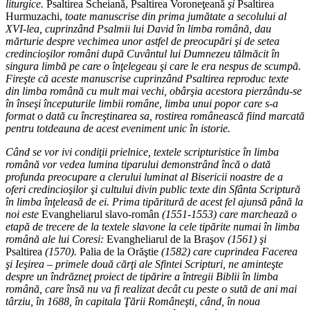
liturgice.
Psaltirea Scheiană, Psaltirea Voroneţeană
şi
Psaltirea
Hurmuzachi,
toate manuscrise din prima jumătate a secolului al
XVI-lea, cuprinzând Psalmii lui David în limba română, dau
mărturie despre vechimea unor astfel de preocupări şi de setea
credincioşilor români după Cuvântul lui Dumnezeu tălmăcit în
singura limbă pe care o înţelegeau şi care le era nespus de scumpă.
Fireşte că aceste manuscrise cuprinzând Psaltirea reproduc texte
din limba română cu mult mai vechi, obârşia acestora pierzându-se
în înseşi începuturile limbii române, limba unui popor care s-a
format o dată cu încreştinarea sa, rostirea românească fiind marcată
pentru totdeauna de acest eveniment unic în istorie.
Când se vor ivi condiţii prielnice, textele scripturistice în limba
română vor vedea lumina tiparului demonstrând încă o dată
profunda preocupare a clerului luminat al Bisericii noastre de a
oferi credincioşilor şi cultului divin public texte din Sfânta Scriptură
în limba înţeleasă de ei. Prima tipăritură de acest fel ajunsă până la
noi este
Evangheliarul slavo-român
(1551-1553) care marchează o
etapă de trecere de la textele slavone la cele tipărite numai în limba
română ale lui Coresi:
Evangheliarul de la Braşov
(1561) şi
Psaltirea
(1570).
Palia de la Orăştie
(1582) care cuprindea Facerea
şi Ieşirea – primele două cărţi ale Sfintei Scripturi, ne aminteşte
despre un îndrăzneţ proiect de tipărire a întregii Biblii în limba
română, care însă nu va fi realizat decât cu peste o sută de ani mai
târziu, în 1688, în capitala Ţării Româneşti, când, în noua