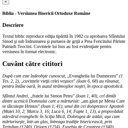
×
Biblia - Versiunea Bisericii Ortodoxe Române
Descriere
Textul biblic reproduce ediţia tipărită în 1982 cu aprobarea Sfântului
Sinod şi sub îndrumarea şi purtarea de grijă a Prea Fericitului Părinte
Patriarh Teoctist. Cuvintele lui Isus au fost evidenţiate pentru
versiunea în format electronic.
Cuvânt către cititori
După cum este îndeobşte cunoscut,
„Evanghelia lui Dumnezeu”
(1
Tes. 2, 2),
„cuvintele vieţii celei veşnice”
(Ioan 6, 68) au răsunat,
pentru întâia oară, în auzul strămoşilor noştri, în epoca apostolică.
Sfântul Andrei,
„fratele lui Simon Petru”
(Ioan 1, 40), cel dintâi
dintre ucenicii Domnului care a mărturisit:
„am găsit pe Mesia Care
se tâlcuieşte Hristos”
(Ioan 1, 41), unul din cei doisprezece Apostoli
(Matei 10, 2; Marcu 3, 16; Luca 6, 14; Fapte 1, 13), a propovăduit
adevărul evanghelic în Sciţia Mică, Dobrogea de astăzi, aşa cum
mărturiseşte, într-un glas, întreaga tradiţie bisericească, prin
Tertulian (†240), Origen (†254), Eusebiu de Cezareea (†340),