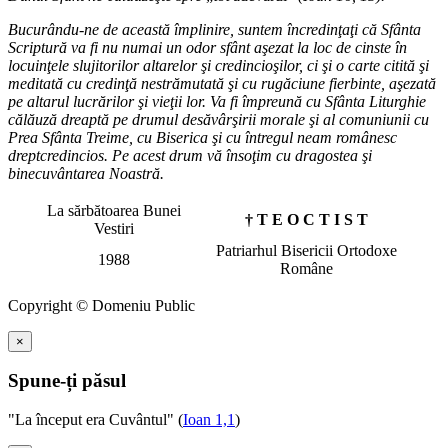
Bucurându-ne de această împlinire, suntem încredinţaţi că Sfânta
Scriptură va fi nu numai un odor sfânt aşezat la loc de cinste în
locuinţele slujitorilor altarelor şi credincioşilor, ci şi o carte citită şi
meditată cu credinţă nestrămutată şi cu rugăciune fierbinte, aşezată
pe altarul lucrărilor şi vieţii lor. Va fi împreună cu Sfânta Liturghie
călăuză dreaptă pe drumul desăvârşirii morale şi al comuniunii cu
Prea Sfânta Treime, cu Biserica şi cu întregul neam românesc
dreptcredincios. Pe acest drum vă însoţim cu dragostea şi
binecuvântarea Noastră.
La sărbătoarea Bunei
† T E O C T I S T
Vestiri
Patriarhul Bisericii Ortodoxe
1988
Române
Copyright © Domeniu Public
×
Spune-ți păsul
"La început era Cuvântul" (
Ioan 1,1
)