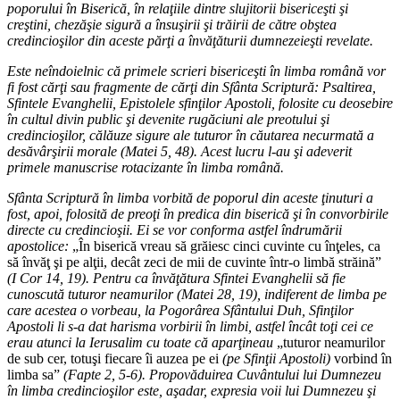
poporului în Biserică, în relaţiile dintre slujitorii bisericeşti şi
creştini, chezăşie sigură a însuşirii şi trăirii de către obştea
credincioşilor din aceste părţi a învăţăturii dumnezeieşti revelate.
Este neîndoielnic că primele scrieri bisericeşti în limba română vor
fi fost cărţi sau fragmente de cărţi din Sfânta Scriptură: Psaltirea,
Sfintele Evanghelii, Epistolele sfinţilor Apostoli, folosite cu deosebire
în cultul divin public şi devenite rugăciuni ale preotului şi
credincioşilor, călăuze sigure ale tuturor în căutarea necurmată a
desăvârşirii morale (Matei 5, 48). Acest lucru l-au şi adeverit
primele manuscrise rotacizante în limba română.
Sfânta Scriptură în limba vorbită de poporul din aceste ţinuturi a
fost, apoi, folosită de preoţi în predica din biserică şi în convorbirile
directe cu credincioşii. Ei se vor conforma astfel îndrumării
apostolice:
„În biserică vreau să grăiesc cinci cuvinte cu înţeles, ca
să învăţ şi pe alţii, decât zeci de mii de cuvinte într-o limbă străină”
(I Cor 14, 19). Pentru ca învăţătura Sfintei Evanghelii să fie
cunoscută tuturor neamurilor (Matei 28, 19), indiferent de limba pe
care acestea o vorbeau, la Pogorârea Sfântului Duh, Sfinţilor
Apostoli li s-a dat harisma vorbirii în limbi, astfel încât toţi cei ce
erau atunci la Ierusalim cu toate că aparţineau
„tuturor neamurilor
de sub cer, totuşi fiecare îi auzea pe ei
(pe Sfinţii Apostoli)
vorbind în
limba sa”
(Fapte 2, 5-6). Propovăduirea Cuvântului lui Dumnezeu
în limba credincioşilor este, aşadar, expresia voii lui Dumnezeu şi