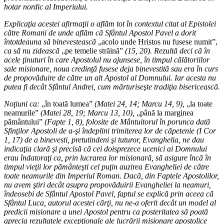
hotar nordic al Imperiului.
Explicaţia acestei afirmaţii o aflăm tot în contextul citat al Epistolei
către Romani de unde aflăm că Sfântul Apostol Pavel a dorit
întotdeauna să binevestească
„acolo unde Hristos nu fusese numit”,
ca să nu zidească
„pe temelie străină”
(15, 20). Rezultă deci că în
acele ţinuturi în care Apostolul nu ajunsese, în timpul călătoriilor
sale misionare, noua credinţă fusese deja binevestită sau era în curs
de propovăduire de către un alt Apostol al Domnului. Iar acesta nu
putea fi decât Sfântul Andrei, cum mărturiseşte tradiţia bisericească.
Noţiuni ca:
„în toată lumea”
(Matei 24, 14; Marcu 14, 9),
„la toate
neamurile”
(Matei 28, 19; Marcu 13, 10),
„până la marginea
pământului”
(Fapte 1, 8), folosite de Mântuitorul în porunca dată
Sfinţilor Apostoli de a-şi îndeplini trimiterea lor de căpetenie (I Cor
1, 17) de a binevesti, pretutindeni şi tuturor, Evanghelia, ne dau
indicaţia clară şi precisă că cei doisprezece ucenici ai Domnului
erau îndatoraţi ca, prin lucrarea lor misionară, să asigure încă în
timpul vieţii lor pământeşti cel puţin auzirea Evangheliei de către
toate neamurile din Imperiul Roman. Dacă, din Faptele Apostolilor,
nu avem ştiri decât asupra propovăduirii Evangheliei la neamuri,
îndeosebi de Sfântul Apostol Pavel, faptul se explică prin aceea că
Sfântul Luca, autorul acestei cărţi, nu ne-a oferit decât un model al
predicii misionare a unei Apostol pentru ca posteritatea să poată
aprecia rezultatele excepţionale ale lucrării misionare apostolice