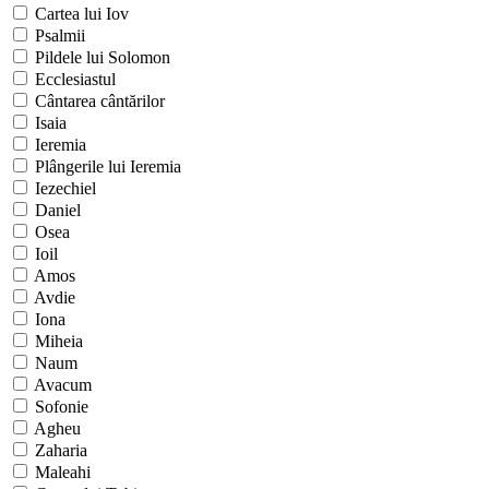
Cartea lui Iov
Psalmii
Pildele lui Solomon
Ecclesiastul
Cântarea cântărilor
Isaia
Ieremia
Plângerile lui Ieremia
Iezechiel
Daniel
Osea
Ioil
Amos
Avdie
Iona
Miheia
Naum
Avacum
Sofonie
Agheu
Zaharia
Maleahi