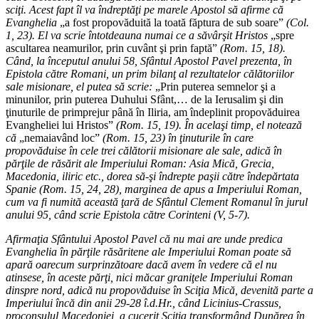
sciţi. Acest fapt îl va îndreptăţi pe marele Apostol să afirme că
Evanghelia
„a fost propovăduită la toată făptura de sub soare”
(Col.
1, 23). El va scrie întotdeauna numai ce a săvârşit Hristos
„spre
ascultarea neamurilor, prin cuvânt şi prin faptă”
(Rom. 15, 18).
Când, la începutul anului 58, Sfântul Apostol Pavel prezenta, în
Epistola către Romani, un prim bilanţ al rezultatelor călătoriilor
sale misionare, el putea să scrie:
„Prin puterea semnelor şi a
minunilor, prin puterea Duhului Sfânt,… de la Ierusalim şi din
ţinuturile de primprejur până în Iliria, am îndeplinit propovăduirea
Evangheliei lui Hristos”
(Rom. 15, 19). În acelaşi timp, el notează
că
„nemaiavând loc”
(Rom. 15, 23) în ţinuturile în care
propovăduise în cele trei călătorii misionare ale sale, adică în
părţile de răsărit ale Imperiului Roman: Asia Mică, Grecia,
Macedonia, iliric etc., dorea să-şi îndrepte paşii către îndepărtata
Spanie (Rom. 15, 24, 28), marginea de apus a Imperiului Roman,
cum va fi numită această ţară de Sfântul Clement Romanul în jurul
anului 95, când scrie Epistola către Corinteni (V, 5-7).
Afirmaţia Sfântului Apostol Pavel că nu mai are unde predica
Evanghelia în părţile răsăritene ale Imperiului Roman poate să
apară oarecum surprinzătoare dacă avem în vedere că el nu
atinsese, în aceste părţi, nici măcar graniţele Imperiului Roman
dinspre nord, adică nu propovăduise în Sciţia Mică, devenită parte a
Imperiului încă din anii 29-28 î.d.Hr., când Licinius-Crassus,
proconsulul Macedoniei, a cucerit Sciţia transformând Dunărea în