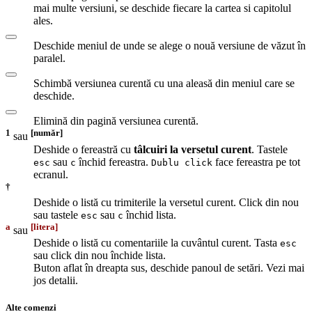
mai multe versiuni, se deschide fiecare la cartea si capitolul
ales.
Deschide meniul de unde se alege o nouă versiune de văzut în
paralel.
Schimbă versiunea curentă cu una aleasă din meniul care se
deschide.
Elimină din pagină versiunea curentă.
1
[număr]
sau
Deshide o fereastră cu
tâlcuiri la versetul curent
. Tastele
sau
închid fereastra.
face fereastra pe tot
esc
c
Dublu click
ecranul.
†
Deshide o listă cu trimiterile la versetul curent. Click din nou
sau tastele
sau
închid lista.
esc
c
a
[litera]
sau
Deshide o listă cu comentariile la cuvântul curent. Tasta
esc
sau click din nou închide lista.
Buton aflat în dreapta sus, deschide panoul de setări. Vezi mai
jos detalii.
Alte comenzi