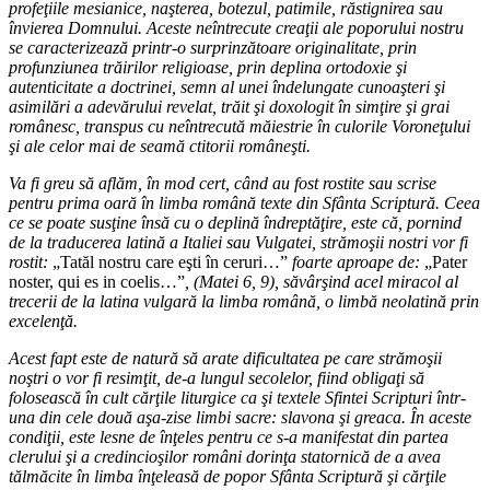
profeţiile mesianice, naşterea, botezul, patimile, răstignirea sau
învierea Domnului. Aceste neîntrecute creaţii ale poporului nostru
se caracterizează printr-o surprinzătoare originalitate, prin
profunziunea trăirilor religioase, prin deplina ortodoxie şi
autenticitate a doctrinei, semn al unei îndelungate cunoaşteri şi
asimilări a adevărului revelat, trăit şi doxologit în simţire şi grai
românesc, transpus cu neîntrecută măiestrie în culorile Voroneţului
şi ale celor mai de seamă ctitorii româneşti.
Va fi greu să aflăm, în mod cert, când au fost rostite sau scrise
pentru prima oară în limba română texte din Sfânta Scriptură. Ceea
ce se poate susţine însă cu o deplină îndreptăţire, este că, pornind
de la traducerea latină a Italiei sau Vulgatei, strămoşii nostri vor fi
rostit:
„Tatăl nostru care eşti în ceruri…”
foarte aproape de:
„Pater
noster, qui es in coelis…”
, (Matei 6, 9), săvârşind acel miracol al
trecerii de la latina vulgară la limba română, o limbă neolatină prin
excelenţă.
Acest fapt este de natură să arate dificultatea pe care strămoşii
noştri o vor fi resimţit, de-a lungul secolelor, fiind obligaţi să
folosească în cult cărţile liturgice ca şi textele Sfintei Scripturi într-
una din cele două aşa-zise limbi sacre: slavona şi greaca. În aceste
condiţii, este lesne de înţeles pentru ce s-a manifestat din partea
clerului şi a credincioşilor români dorinţa statornică de a avea
tălmăcite în limba înţeleasă de popor Sfânta Scriptură şi cărţile