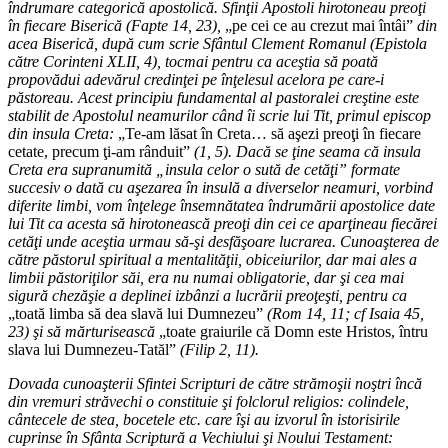
îndrumare categorică apostolică. Sfinţii Apostoli hirotoneau preoţi
în fiecare Biserică (Fapte 14, 23),
„pe cei ce au crezut mai întâi”
din
acea Biserică, după cum scrie Sfântul Clement Romanul (Epistola
către Corinteni XLII, 4), tocmai pentru ca aceştia să poată
propovădui adevărul credinţei pe înţelesul acelora pe care-i
păstoreau. Acest principiu fundamental al pastoralei creştine este
stabilit de Apostolul neamurilor când îi scrie lui Tit, primul episcop
din insula Creta:
„Te-am lăsat în Creta… să aşezi preoţi în fiecare
cetate, precum ţi-am rânduit”
(1, 5). Dacă se ţine seama că insula
Creta era supranumită „insula celor o sută de cetăţi” formate
succesiv o dată cu aşezarea în insulă a diverselor neamuri, vorbind
diferite limbi, vom înţelege însemnătatea îndrumării apostolice date
lui Tit ca acesta să hirotonească preoţi din cei ce aparţineau fiecărei
cetăţi unde aceştia urmau să-şi desfăşoare lucrarea. Cunoaşterea de
către păstorul spiritual a mentalităţii, obiceiurilor, dar mai ales a
limbii păstoriţilor săi, era nu numai obligatorie, dar şi cea mai
sigură chezăşie a deplinei izbânzi a lucrării preoţeşti, pentru ca
„toată limba să dea slavă lui Dumnezeu”
(Rom 14, 11; cf Isaia 45,
23) şi să mărturisească
„toate graiurile că Domn este Hristos, întru
slava lui Dumnezeu-Tatăl”
(Filip 2, 11).
Dovada cunoaşterii Sfintei Scripturi de către strămoşii noştri încă
din vremuri străvechi o constituie şi folclorul religios: colindele,
cântecele de stea, bocetele etc. care îşi au izvorul în istorisirile
cuprinse în Sfânta Scriptură a Vechiului şi Noului Testament: