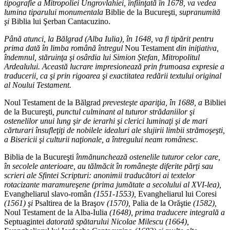
tipografie a Mitropoliei Ungrovlahiei, înfiinţată în 1678, va vedea
lumina tiparului monumentala
Biblie de la Bucureşti
, supranumită
şi
Biblia lui Şerban Cantacuzino.
Până atunci, la Bălgrad (Alba Iulia), în 1648, va fi tipărit pentru
prima dată în limba română întregul
Nou Testament
din iniţiativa,
îndemnul, stăruinţa şi osârdia lui Simion Ştefan, Mitropolitul
Ardealului. Această lucrare impresionează prin frumoasa expresie a
traducerii, ca şi prin rigoarea şi exactitatea redării textului original
al Noului Testament.
Noul Testament de la Bălgrad
prevesteşte apariţia, în 1688, a
Bibliei
de la Bucureşti
, punctul culminant al tuturor strădaniilor şi
ostenelilor unui lung şir de ierarhi şi clerici luminaţi şi de mari
cărturari însufleţiţi de nobilele idealuri ale slujirii limbii strămoşeşti,
a Bisericii şi culturii naţionale, a întregului neam românesc.
Biblia de la Bucureşti
înmănunchează ostenelile tuturor celor care,
în secolele anterioare, au tălmăcit în româneşte diferite părţi sau
scrieri ale Sfintei Scripturi: anonimii traducători ai textelor
rotacizante maramureşene (prima jumătate a secolului al XVI-lea),
Evangheliarul slavo-român
(1551-1553),
Evangheliarul lui Coresi
(1561) şi
Psaltirea de la Braşov
(1570),
Palia de la Orăştie
(1582),
Noul Testament de la Alba-Iulia
(1648), prima traducere integrală a
Septuagintei
datorată spătarului Nicolae Milescu (1664),