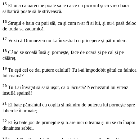
15
El uită că oarecine poate să le calce cu piciorul şi că vreo fiară
sălbatică poate să le strivească.
16
Struţul e hain cu puii săi, ca şi cum n-ar fi ai lui, şi nu-i pasă deloc
de truda sa zadarnică.
17
Vezi că Dumnezeu nu l-a înzestrat cu pricepere şi pătrundere.
18
Când se scoală însă şi porneşte, face de ocară şi pe cal şi pe
călăreţ.
19
Tu eşti cel ce dai putere calului? Tu i-ai împodobit gâtul cu falnica
lui coamă?
20
Tu l-ai învăţat să sară uşor, ca o lăcustă? Nechezatul lui viteaz
insuflă spaimă!
21
El bate pământul cu copita şi mândru de puterea lui porneşte spre
taberele înarmate;
22
El îşi bate joc de primejdie şi n-are nici o teamă şi nu se dă înapoi
dinaintea sabiei.
23