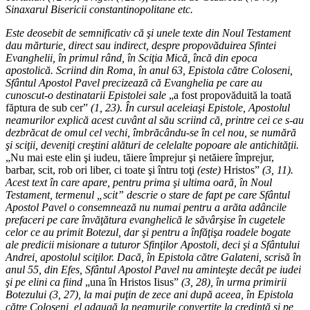
Sinaxarul Bisericii constantinopolitane etc.
Este deosebit de semnificativ că şi unele texte din Noul Testament
dau mărturie, direct sau indirect, despre propovăduirea Sfintei
Evanghelii, în primul rând, în Sciţia Mică, încă din epoca
apostolică. Scriind din Roma, în anul 63, Epistola către Coloseni,
Sfântul Apostol Pavel precizează că Evanghelia pe care au
cunoscut-o destinatarii Epistolei sale
„a fost propovăduită la toată
făptura de sub cer”
(1, 23). În cursul aceleiaşi Epistole, Apostolul
neamurilor explică acest cuvânt al său scriind că, printre cei ce s-au
dezbrăcat de omul cel vechi, îmbrăcându-se în cel nou, se numără
şi sciţii, deveniţi creştini alături de celelalte popoare ale antichităţii.
„Nu mai este elin şi iudeu, tăiere împrejur şi netăiere împrejur,
barbar, scit, rob ori liber, ci toate şi întru toţi
(este)
Hristos”
(3, 11).
Acest text în care apare, pentru prima şi ultima oară, în Noul
Testament, termenul „scit” descrie o stare de fapt pe care Sfântul
Apostol Pavel o consemnează nu numai pentru a arăta adâncile
prefaceri pe care învăţătura evanghelică le săvârşise în cugetele
celor ce au primit Botezul, dar şi pentru a înfăţişa roadele bogate
ale predicii misionare a tuturor Sfinţilor Apostoli, deci şi a Sfântului
Andrei, apostolul sciţilor. Dacă, în Epistola către Galateni, scrisă în
anul 55, din Efes, Sfântul Apostol Pavel nu aminteşte decât pe iudei
şi pe elini ca fiind
„una în Hristos Iisus”
(3, 28), în urma primirii
Botezului (3, 27), la mai puţin de zece ani după aceea, în Epistola
către Coloseni, el adaugă la neamurile convertite la credinţă şi pe