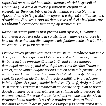
raportând acest model la numărul tuturor celorlalţi Apostoli ai
Domnului şi la acela al celorlalţi misionari creştini de la
începuturile Bisericii. Într-o astfel de lumină, predica Sfântului
Apostol Andrei în Sciţia Mică ne apare ca o deplină certitudine, ca o
ofrandă adusă de acest Apostol dumnezeiescului său Învăţător care
l-a rânduit în ceata celor mai apropiaţi ucenici ai săi.
Răsădit în aceste ţinuturi prin predica unui Apostol, Cuvântul lui
Dumnezeu a pătruns adânc în conştiinţa şi memoria celor care le
locuiau, devenind una din componentele fundamentale ale trăirii lor
creştine şi ale vieţii lor spirituale.
Primele dovezi privind vechimea creştinismului românesc sunt unele
descoperiri arheologice din Dobrogea constând din inscripţii în
limba greacă de provenienţă biblică. O dată cu accentuarea
dominaţiei romane şi, mai ales, după cucerirea de către Traian a
Daciei, limba latină vulgară vorbită mai cu seamă în provinciile de
margine ale Imperiului va fi tot mai des folosită în Sciţia Mică şi în
celelalte provincii ale Daciei. În aceste condiţii, prima traducere
latină a Sfintei Scripturi, numită Itala (sec. II), va fi, desigur, folosită
de slujitorii bisericeşti şi credincioşii din aceste părţi, cum se poate
dovedi cu numeroase inscripţii creştine în limba latină descoperite
în urma cercetărilor arheologice. Acest fapt va contribui decisiv la
formarea limbii române în secolele următoare, singura limbă
neolatină vorbită în aceste părţi ale Europei şi la pătrunderea limbii