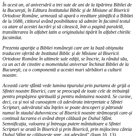
În acest an, al aniversării a trei sute de ani de la tipărirea Bibliei de
la Bucureşti, în Editura Institutului Biblic şi de Misiune al Bisericii
Ortodoxe Române, urmează să apară o reeditare ştiinţifică a
Bibliei
de la 1688
, cititorul având posibilitatea să admire în facsimil textul
ca atare al acestei lucrări şi să citească, într-o pagină paralelă,
transliterarea în alfabet latin a originalului tipărit în alfabet chirilic
facsimilat.
Prezenta apariţie a Bibliei româneşti care are la bază obişnuita
traducere oferită de Institutul Biblic şi de Misiune al Bisericii
Ortodoxe Române în ultimele sale ediţii, se înscrie, la rândul său,
ca un act de cinstire a momentului aniversar închinat Bibliei de la
Bucureşti, ca o componentă a acestei mari sărbători a culturii
noastre.
Această carte sfântă vede lumina tiparului prin purtarea de grijă a
Sfintei noastre Biserici, care se preocupă de toate cele de trebuinţă
pentru propăşirea spirituală şi pentru mântuirea noastră. Se cuvine,
deci, ca şi noi să cunoaştem că adevărata interpretate a Sfintei
Scripturi, adevăratul său înţeles se poate descoperi şi pătrunde
numai în staulul duhovnicesc al Bisericii noastre strămoşeşti care-şi
continuă lucrarea ei având drept călăuză pe Duhul Sfânt.
Semnificaţia, valoarea şi întreaga putere mântuitoare a Sfintei
Scripturi se arată în Biserică şi prin Biserică, prin mijlocirea căreia
Duhul Sfânt ne călăuzeşte spre
„tot adevărul”
(Ioan 16, 13).