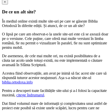
×
De ce un alt site?
În mediul online există multe site-uri pe care se găsește Biblia
Ortodoxă în diferite ediții. Și atunci, de ce un alt site?
O lipsă pe care am observat-o la unele site-uri este că se axează doar
pe o versiune. Cele puține, care oferă mai multe versiuni în limba
română, fie nu permit o vizualizare în paralel, fie nu sunt optimizate
pentru mobil.
De asemenea, de cele mai multe ori, nu există posibilitatea de a
căuta iar acolo unde totuși există, nu este implementată o căutare
avansată în Sfânta Scriptură.
Acestea fiind observațiile, am avut pe inimă să fac acest site care să
răspundă tuturor acestor neajunsuri. Așa s-a născut site-ul
biblia.ortodoxa.info
Pentru a descoperi toate facilitățile site-ului și a-l folosi la capacitate
maximă,
citește îndrumarul
.
Dat fiind volumul mare de informații și complexitatea unui astfel de
proiect este posibil să existe unele scăpări, lucru pentru care ne