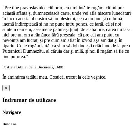
"Pre tine pravoslavnice cititoriu, cu umilință te rugăm, citind pre
aciastă sfântă și dumnezeiască carte, unde vei afla niscare lunecături
în lucru acesta al nostru să nu blestemi, ce ca un bun și cu bună
inemă îndireptează și nu ne pune întru ponos, ce iartă, că și noi
suntem oameni, aseamene pătimași ținuți de slabă fire, carea nu lasă
nici pre un om a râmănea fără greșeala, că pre cât am putut cu
nevoință am lucrat, și pre cum am aflat în izvod așa am dat și în
tipariu. Ce te rugăm iartă, ca și tu să dobândești ertăciune de la prea
Puternicul Dumnezău, al căruia dar și milă, și noi îl rugăm să fie cu
tine pururea."
Postfața Bibliei de la București, 1688
În amintirea tatălui meu, Costică, trecut la cele veșnice.
×
Îndrumar de utilizare
Navigare
Butoane