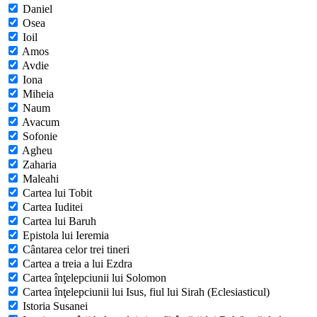
Daniel
Osea
Ioil
Amos
Avdie
Iona
Miheia
Naum
Avacum
Sofonie
Agheu
Zaharia
Maleahi
Cartea lui Tobit
Cartea Iuditei
Cartea lui Baruh
Epistola lui Ieremia
Cântarea celor trei tineri
Cartea a treia a lui Ezdra
Cartea înţelepciunii lui Solomon
Cartea înţelepciunii lui Isus, fiul lui Sirah (Eclesiasticul)
Istoria Susanei