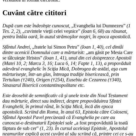
Cuvânt către cititori
După cum este îndeobşte cunoscut,
„Evanghelia lui Dumnezeu”
(1
Tes. 2, 2),
„cuvintele vieţii celei veşnice”
(Ioan 6, 68) au răsunat,
pentru întâia oară, în auzul strămoşilor noştri, în epoca apostolică.
Sfântul Andrei,
„fratele lui Simon Petru”
(Ioan 1, 40), cel dintâi
dintre ucenicii Domnului care a mărturisit:
„am găsit pe Mesia Care
se tâlcuieşte Hristos”
(Ioan 1, 41), unul din cei doisprezece Apostoli
(Matei 10, 2; Marcu 3, 16; Luca 6, 14; Fapte 1, 13), a propovăduit
adevărul evanghelic în Sciţia Mică, Dobrogea de astăzi, aşa cum
mărturiseşte, într-un glas, întreaga tradiţie bisericească, prin
Tertulian (†240), Origen (†254), Eusebiu de Cezareea (†340),
Sinaxarul Bisericii constantinopolitane etc.
Este deosebit de semnificativ că şi unele texte din Noul Testament
dau mărturie, direct sau indirect, despre propovăduirea Sfintei
Evanghelii, în primul rând, în Sciţia Mică, încă din epoca
apostolică. Scriind din Roma, în anul 63, Epistola către Coloseni,
Sfântul Apostol Pavel precizează că Evanghelia pe care au
cunoscut-o destinatarii Epistolei sale
„a fost propovăduită la toată
făptura de sub cer”
(1, 23). În cursul aceleiaşi Epistole, Apostolul
neamurilor explică acest cuvânt al său scriind că, printre cei ce s-au