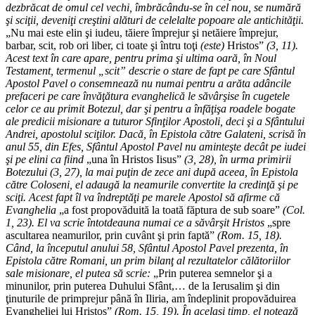
dezbrăcat de omul cel vechi, îmbrăcându-se în cel nou, se numără
şi sciţii, deveniţi creştini alături de celelalte popoare ale antichităţii.
„Nu mai este elin şi iudeu, tăiere împrejur şi netăiere împrejur,
barbar, scit, rob ori liber, ci toate şi întru toţi
(este)
Hristos”
(3, 11).
Acest text în care apare, pentru prima şi ultima oară, în Noul
Testament, termenul „scit” descrie o stare de fapt pe care Sfântul
Apostol Pavel o consemnează nu numai pentru a arăta adâncile
prefaceri pe care învăţătura evanghelică le săvârşise în cugetele
celor ce au primit Botezul, dar şi pentru a înfăţişa roadele bogate
ale predicii misionare a tuturor Sfinţilor Apostoli, deci şi a Sfântului
Andrei, apostolul sciţilor. Dacă, în Epistola către Galateni, scrisă în
anul 55, din Efes, Sfântul Apostol Pavel nu aminteşte decât pe iudei
şi pe elini ca fiind
„una în Hristos Iisus”
(3, 28), în urma primirii
Botezului (3, 27), la mai puţin de zece ani după aceea, în Epistola
către Coloseni, el adaugă la neamurile convertite la credinţă şi pe
sciţi. Acest fapt îl va îndreptăţi pe marele Apostol să afirme că
Evanghelia
„a fost propovăduită la toată făptura de sub soare”
(Col.
1, 23). El va scrie întotdeauna numai ce a săvârşit Hristos
„spre
ascultarea neamurilor, prin cuvânt şi prin faptă”
(Rom. 15, 18).
Când, la începutul anului 58, Sfântul Apostol Pavel prezenta, în
Epistola către Romani, un prim bilanţ al rezultatelor călătoriilor
sale misionare, el putea să scrie:
„Prin puterea semnelor şi a
minunilor, prin puterea Duhului Sfânt,… de la Ierusalim şi din
ţinuturile de primprejur până în Iliria, am îndeplinit propovăduirea
Evangheliei lui Hristos”
(Rom. 15, 19). În acelaşi timp, el notează