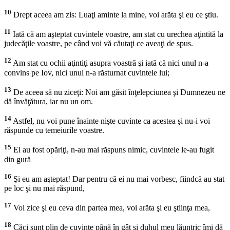
10
Drept aceea am zis: Luaţi aminte la mine, voi arăta şi eu ce ştiu.
11
Iată că am aşteptat cuvintele voastre, am stat cu urechea aţintită la
judecăţile voastre, pe când voi vă căutaţi ce aveaţi de spus.
12
Am stat cu ochii aţintiţi asupra voastră şi iată că nici unul n-a
convins pe Iov, nici unul n-a răsturnat cuvintele lui;
13
De aceea să nu ziceţi: Noi am găsit înţelepciunea şi Dumnezeu ne
dă învăţătura, iar nu un om.
14
Astfel, nu voi pune înainte nişte cuvinte ca acestea şi nu-i voi
răspunde cu temeiurile voastre.
15
Ei au fost opăriţi, n-au mai răspuns nimic, cuvintele le-au fugit
din gură
16
Şi eu am aşteptat! Dar pentru că ei nu mai vorbesc, fiindcă au stat
pe loc şi nu mai răspund,
17
Voi zice şi eu ceva din partea mea, voi arăta şi eu ştiinţa mea,
18
Căci sunt plin de cuvinte până în gât şi duhul meu lăuntric îmi dă