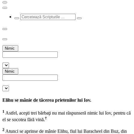
Nimic
Nimic
Elihu se mânie de tăcerea prietenilor lui Iov.
1
Astfel, aceşti trei bărbaţi nu mai răspunseră nimic lui Iov, pentru că
†
el se socotea fără vină.
2
Atunci se aprinse de mânie Elihu, fiul lui Baracheel din Buz, din