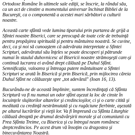
Ortodoxe Române în ultimele sale ediţii, se înscrie, la rândul său,
ca un act de cinstire a momentului aniversar închinat Bibliei de la
Bucureşti, ca o componentă a acestei mari sărbători a culturii
noastre.
Această carte sfântă vede lumina tiparului prin purtarea de grijă a
Sfintei noastre Biserici, care se preocupă de toate cele de trebuinţă
pentru propăşirea spirituală şi pentru mântuirea noastră. Se cuvine,
deci, ca şi noi să cunoaştem că adevărata interpretate a Sfintei
Scripturi, adevăratul său înţeles se poate descoperi şi pătrunde
numai în staulul duhovnicesc al Bisericii noastre strămoşeşti care-şi
continuă lucrarea ei având drept călăuză pe Duhul Sfânt.
Semnificaţia, valoarea şi întreaga putere mântuitoare a Sfintei
Scripturi se arată în Biserică şi prin Biserică, prin mijlocirea căreia
Duhul Sfânt ne călăuzeşte spre
„tot adevărul”
(Ioan 16, 13).
Bucurându-ne de această împlinire, suntem încredinţaţi că Sfânta
Scriptură va fi nu numai un odor sfânt aşezat la loc de cinste în
locuinţele slujitorilor altarelor şi credincioşilor, ci şi o carte citită şi
meditată cu credinţă nestrămutată şi cu rugăciune fierbinte, aşezată
pe altarul lucrărilor şi vieţii lor. Va fi împreună cu Sfânta Liturghie
călăuză dreaptă pe drumul desăvârşirii morale şi al comuniunii cu
Prea Sfânta Treime, cu Biserica şi cu întregul neam românesc
dreptcredincios. Pe acest drum vă însoţim cu dragostea şi
binecuvântarea Noastră.