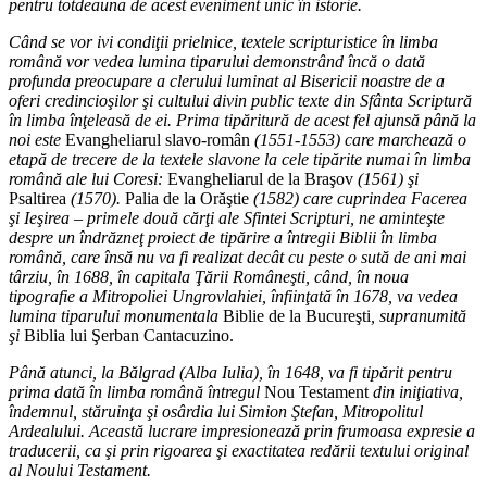
pentru totdeauna de acest eveniment unic în istorie.
Când se vor ivi condiţii prielnice, textele scripturistice în limba
română vor vedea lumina tiparului demonstrând încă o dată
profunda preocupare a clerului luminat al Bisericii noastre de a
oferi credincioşilor şi cultului divin public texte din Sfânta Scriptură
în limba înţeleasă de ei. Prima tipăritură de acest fel ajunsă până la
noi este
Evangheliarul slavo-român
(1551-1553) care marchează o
etapă de trecere de la textele slavone la cele tipărite numai în limba
română ale lui Coresi:
Evangheliarul de la Braşov
(1561) şi
Psaltirea
(1570).
Palia de la Orăştie
(1582) care cuprindea Facerea
şi Ieşirea – primele două cărţi ale Sfintei Scripturi, ne aminteşte
despre un îndrăzneţ proiect de tipărire a întregii Biblii în limba
română, care însă nu va fi realizat decât cu peste o sută de ani mai
târziu, în 1688, în capitala Ţării Româneşti, când, în noua
tipografie a Mitropoliei Ungrovlahiei, înfiinţată în 1678, va vedea
lumina tiparului monumentala
Biblie de la Bucureşti
, supranumită
şi
Biblia lui Şerban Cantacuzino.
Până atunci, la Bălgrad (Alba Iulia), în 1648, va fi tipărit pentru
prima dată în limba română întregul
Nou Testament
din iniţiativa,
îndemnul, stăruinţa şi osârdia lui Simion Ştefan, Mitropolitul
Ardealului. Această lucrare impresionează prin frumoasa expresie a
traducerii, ca şi prin rigoarea şi exactitatea redării textului original
al Noului Testament.