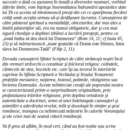
succesiv o dată cu aşezarea în insulă a diverselor neamuri, vorbind
diferite limbi, vom înţelege însemnătatea îndrumării apostolice date
lui Tit ca acesta să hirotonească preoţi din cei ce aparţineau fiecărei
cetăţi unde aceştia urmau să-şi desfăşoare lucrarea. Cunoaşterea de
către păstorul spiritual a mentalităţii, obiceiurilor, dar mai ales a
limbii păstoriţilor săi, era nu numai obligatorie, dar şi cea mai
sigură chezăşie a deplinei izbânzi a lucrării preoţeşti, pentru ca
„toată limba să dea slavă lui Dumnezeu”
(Rom 14, 11; cf Isaia 45,
23) şi să mărturisească
„toate graiurile că Domn este Hristos, întru
slava lui Dumnezeu-Tatăl”
(Filip 2, 11).
Dovada cunoaşterii Sfintei Scripturi de către strămoşii noştri încă
din vremuri străvechi o constituie şi folclorul religios: colindele,
cântecele de stea, bocetele etc. care îşi au izvorul în istorisirile
cuprinse în Sfânta Scriptură a Vechiului şi Noului Testament:
profeţiile mesianice, naşterea, botezul, patimile, răstignirea sau
învierea Domnului. Aceste neîntrecute creaţii ale poporului nostru
se caracterizează printr-o surprinzătoare originalitate, prin
profunziunea trăirilor religioase, prin deplina ortodoxie şi
autenticitate a doctrinei, semn al unei îndelungate cunoaşteri şi
asimilări a adevărului revelat, trăit şi doxologit în simţire şi grai
românesc, transpus cu neîntrecută măiestrie în culorile Voroneţului
şi ale celor mai de seamă ctitorii româneşti.
Va fi greu să aflăm, în mod cert, când au fost rostite sau scrise