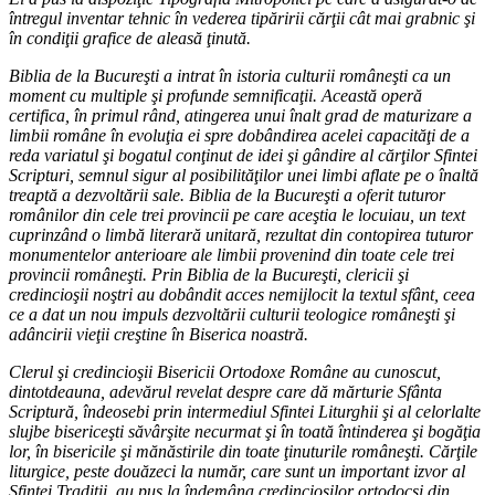
întregul inventar tehnic în vederea tipăririi cărţii cât mai grabnic şi
în condiţii grafice de aleasă ţinută.
Biblia de la Bucureşti a intrat în istoria culturii româneşti ca un
moment cu multiple şi profunde semnificaţii. Această operă
certifica, în primul rând, atingerea unui înalt grad de maturizare a
limbii române în evoluţia ei spre dobândirea acelei capacităţi de a
reda variatul şi bogatul conţinut de idei şi gândire al cărţilor Sfintei
Scripturi, semnul sigur al posibilităţilor unei limbi aflate pe o înaltă
treaptă a dezvoltării sale. Biblia de la Bucureşti a oferit tuturor
românilor din cele trei provincii pe care aceştia le locuiau, un text
cuprinzând o limbă literară unitară, rezultat din contopirea tuturor
monumentelor anterioare ale limbii provenind din toate cele trei
provincii româneşti. Prin Biblia de la Bucureşti, clericii şi
credincioşii noştri au dobândit acces nemijlocit la textul sfânt, ceea
ce a dat un nou impuls dezvoltării culturii teologice româneşti şi
adâncirii vieţii creştine în Biserica noastră.
Clerul şi credincioşii Bisericii Ortodoxe Române au cunoscut,
dintotdeauna, adevărul revelat despre care dă mărturie Sfânta
Scriptură, îndeosebi prin intermediul Sfintei Liturghii şi al celorlalte
slujbe bisericeşti săvârşite necurmat şi în toată întinderea şi bogăţia
lor, în bisericile şi mănăstirile din toate ţinuturile româneşti. Cărţile
liturgice, peste douăzeci la număr, care sunt un important izvor al
Sfintei Tradiţii, au pus la îndemâna credincioşilor ortodocşi din