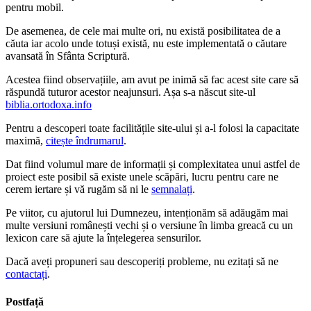
pentru mobil.
De asemenea, de cele mai multe ori, nu există posibilitatea de a
căuta iar acolo unde totuși există, nu este implementată o căutare
avansată în Sfânta Scriptură.
Acestea fiind observațiile, am avut pe inimă să fac acest site care să
răspundă tuturor acestor neajunsuri. Așa s-a născut site-ul
biblia.ortodoxa.info
Pentru a descoperi toate facilitățile site-ului și a-l folosi la capacitate
maximă,
citește îndrumarul
.
Dat fiind volumul mare de informații și complexitatea unui astfel de
proiect este posibil să existe unele scăpări, lucru pentru care ne
cerem iertare și vă rugăm să ni le
semnalați
.
Pe viitor, cu ajutorul lui Dumnezeu, intenționăm să adăugăm mai
multe versiuni românești vechi și o versiune în limba greacă cu un
lexicon care să ajute la înțelegerea sensurilor.
Dacă aveți propuneri sau descoperiți probleme, nu ezitați să ne
contactați
.
Postfață