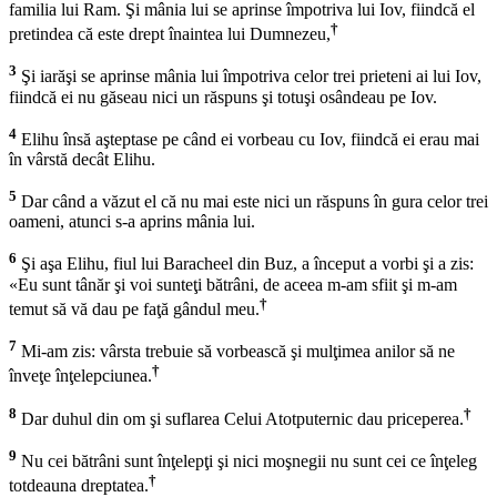
familia lui Ram. Şi mânia lui se aprinse împotriva lui Iov, fiindcă el
†
pretindea că este drept înaintea lui Dumnezeu,
3
Şi iarăşi se aprinse mânia lui împotriva celor trei prieteni ai lui Iov,
fiindcă ei nu găseau nici un răspuns şi totuşi osândeau pe Iov.
4
Elihu însă aşteptase pe când ei vorbeau cu Iov, fiindcă ei erau mai
în vârstă decât Elihu.
5
Dar când a văzut el că nu mai este nici un răspuns în gura celor trei
oameni, atunci s-a aprins mânia lui.
6
Şi aşa Elihu, fiul lui Baracheel din Buz, a început a vorbi şi a zis:
«Eu sunt tânăr şi voi sunteţi bătrâni, de aceea m-am sfiit şi m-am
†
temut să vă dau pe faţă gândul meu.
7
Mi-am zis: vârsta trebuie să vorbească şi mulţimea anilor să ne
†
înveţe înţelepciunea.
8
†
Dar duhul din om şi suflarea Celui Atotputernic dau priceperea.
9
Nu cei bătrâni sunt înţelepţi şi nici moşnegii nu sunt cei ce înţeleg
†
totdeauna dreptatea.