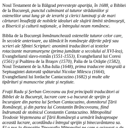
Noul Testament de la Bălgrad
prevesteşte apariţia, în 1688, a
Bibliei
de la Bucureşti
, punctul culminant al tuturor strădaniilor şi
ostenelilor unui lung şir de ierarhi şi clerici luminaţi şi de mari
cărturari însufleţiţi de nobilele idealuri ale slujirii limbii strămoşeşti,
a Bisericii şi culturii naţionale, a întregului neam românesc.
Biblia de la Bucureşti
înmănunchează ostenelile tuturor celor care,
în secolele anterioare, au tălmăcit în româneşte diferite părţi sau
scrieri ale Sfintei Scripturi: anonimii traducători ai textelor
rotacizante maramureşene (prima jumătate a secolului al XVI-lea),
Evangheliarul slavo-român
(1551-1553),
Evangheliarul lui Coresi
(1561) şi
Psaltirea de la Braşov
(1570),
Palia de la Orăştie
(1582),
Noul Testament de la Alba-Iulia
(1648), prima traducere integrală a
Septuagintei
datorată spătarului Nicolae Milescu (1664),
Evangheliarul lui Iordache Cantacuzino
(1682) şi multe alte
tipărituri şi manuscrise ştiute şi neştiute.
Fraţii Radu şi Şerban Greceanu au fost principalii traducători ai
Bibliei de la Bucureşti, lucrare care s-a bucurat de sprijin şi
încurajare din partea lui Şerban Cantacuzino, domnitorul Ţării
Româneşti, şi din partea lui Constantin Brâncoveanu, fiind
îndrumată de stolnicul Constantin Cantacuzino. Mitropolitul
Teodosie Veştemeanu al Ţării Româneşti a urmărit îndeaproape
această lucrare, acordându-i întregul sprijin şi binecuvântarea sa.
El a pus la dispoziţie Tipografia Mitropoliei pe care a asigurat-o de