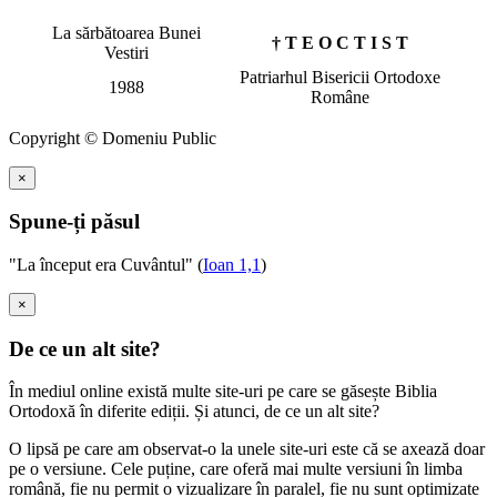
La sărbătoarea Bunei
† T E O C T I S T
Vestiri
Patriarhul Bisericii Ortodoxe
1988
Române
Copyright © Domeniu Public
×
Spune-ți păsul
"La început era Cuvântul" (
Ioan 1,1
)
×
De ce un alt site?
În mediul online există multe site-uri pe care se găsește Biblia
Ortodoxă în diferite ediții. Și atunci, de ce un alt site?
O lipsă pe care am observat-o la unele site-uri este că se axează doar
pe o versiune. Cele puține, care oferă mai multe versiuni în limba
română, fie nu permit o vizualizare în paralel, fie nu sunt optimizate