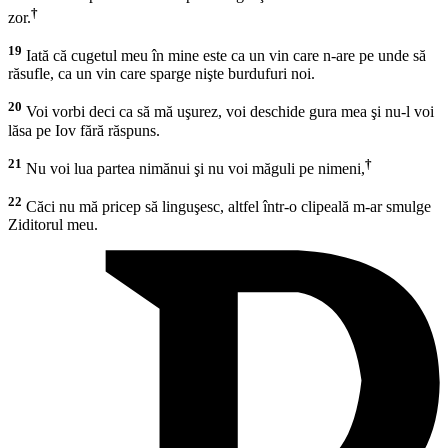
†
zor.
19
Iată că cugetul meu în mine este ca un vin care n-are pe unde să
răsufle, ca un vin care sparge nişte burdufuri noi.
20
Voi vorbi deci ca să mă uşurez, voi deschide gura mea şi nu-l voi
lăsa pe Iov fără răspuns.
21
†
Nu voi lua partea nimănui şi nu voi măguli pe nimeni,
22
Căci nu mă pricep să linguşesc, altfel într-o clipeală m-ar smulge
Ziditorul meu.