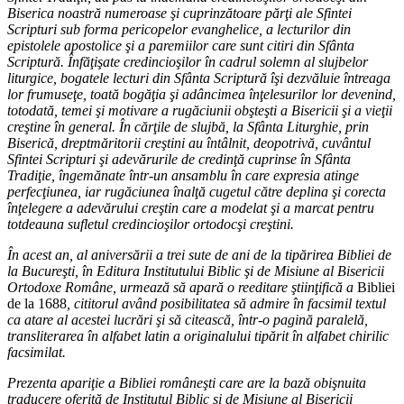
Biserica noastră numeroase şi cuprinzătoare părţi ale Sfintei
Scripturi sub forma pericopelor evanghelice, a lecturilor din
epistolele apostolice şi a paremiilor care sunt citiri din Sfânta
Scriptură. Înfăţişate credincioşilor în cadrul solemn al slujbelor
liturgice, bogatele lecturi din Sfânta Scriptură îşi dezvăluie întreaga
lor frumuseţe, toată bogăţia şi adâncimea înţelesurilor lor devenind,
totodată, temei şi motivare a rugăciunii obşteşti a Bisericii şi a vieţii
creştine în general. În cărţile de slujbă, la Sfânta Liturghie, prin
Biserică, dreptmăritorii creştini au întâlnit, deopotrivă, cuvântul
Sfintei Scripturi şi adevărurile de credinţă cuprinse în Sfânta
Tradiţie, îngemănate într-un ansamblu în care expresia atinge
perfecţiunea, iar rugăciunea înalţă cugetul către deplina şi corecta
înţelegere a adevărului creştin care a modelat şi a marcat pentru
totdeauna sufletul credincioşilor ortodocşi creştini.
În acest an, al aniversării a trei sute de ani de la tipărirea Bibliei de
la Bucureşti, în Editura Institutului Biblic şi de Misiune al Bisericii
Ortodoxe Române, urmează să apară o reeditare ştiinţifică a
Bibliei
de la 1688
, cititorul având posibilitatea să admire în facsimil textul
ca atare al acestei lucrări şi să citească, într-o pagină paralelă,
transliterarea în alfabet latin a originalului tipărit în alfabet chirilic
facsimilat.
Prezenta apariţie a Bibliei româneşti care are la bază obişnuita
traducere oferită de Institutul Biblic şi de Misiune al Bisericii