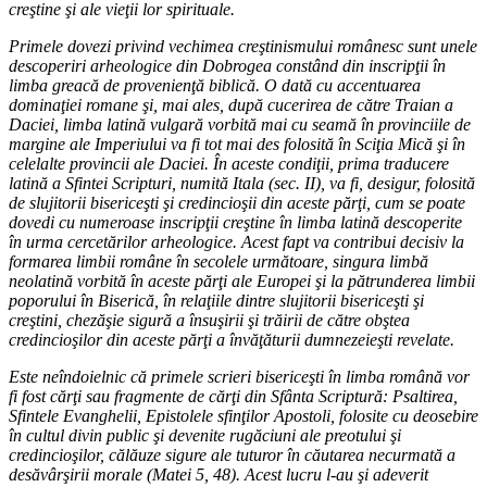
creştine şi ale vieţii lor spirituale.
Primele dovezi privind vechimea creştinismului românesc sunt unele
descoperiri arheologice din Dobrogea constând din inscripţii în
limba greacă de provenienţă biblică. O dată cu accentuarea
dominaţiei romane şi, mai ales, după cucerirea de către Traian a
Daciei, limba latină vulgară vorbită mai cu seamă în provinciile de
margine ale Imperiului va fi tot mai des folosită în Sciţia Mică şi în
celelalte provincii ale Daciei. În aceste condiţii, prima traducere
latină a Sfintei Scripturi, numită Itala (sec. II), va fi, desigur, folosită
de slujitorii bisericeşti şi credincioşii din aceste părţi, cum se poate
dovedi cu numeroase inscripţii creştine în limba latină descoperite
în urma cercetărilor arheologice. Acest fapt va contribui decisiv la
formarea limbii române în secolele următoare, singura limbă
neolatină vorbită în aceste părţi ale Europei şi la pătrunderea limbii
poporului în Biserică, în relaţiile dintre slujitorii bisericeşti şi
creştini, chezăşie sigură a însuşirii şi trăirii de către obştea
credincioşilor din aceste părţi a învăţăturii dumnezeieşti revelate.
Este neîndoielnic că primele scrieri bisericeşti în limba română vor
fi fost cărţi sau fragmente de cărţi din Sfânta Scriptură: Psaltirea,
Sfintele Evanghelii, Epistolele sfinţilor Apostoli, folosite cu deosebire
în cultul divin public şi devenite rugăciuni ale preotului şi
credincioşilor, călăuze sigure ale tuturor în căutarea necurmată a
desăvârşirii morale (Matei 5, 48). Acest lucru l-au şi adeverit