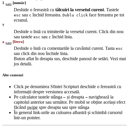
1
[număr]
sau
Deshide o fereastră cu
tâlcuiri la versetul curent
. Tastele
sau
închid fereastra.
face fereastra pe tot
esc
c
Dublu click
ecranul.
†
Deshide o listă cu trimiterile la versetul curent. Click din nou
sau tastele
sau
închid lista.
esc
c
a
[litera]
sau
Deshide o listă cu comentariile la cuvântul curent. Tasta
esc
sau click din nou închide lista.
Buton aflat în dreapta sus, deschide panoul de setări. Vezi mai
jos detalii.
Alte comenzi
Click pe denumirea Sfintei Scripturi deschide o fereastră cu
informații despre versiunea accesată.
Pe calculator tastele stânga
și dreapta
navighează la
←
→
capitolul anterior sau următor. Pe mobil se obține același efect
făcând
swipe
spre dreapta sau spre stânga
În general link-urile au culoarea albastră și schimbă cursorul
într-un pointer.