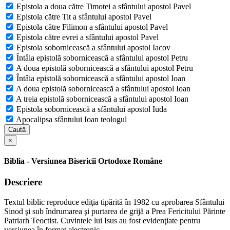
Epistola a doua către Timotei a sfântului apostol Pavel
Epistola către Tit a sfântului apostol Pavel
Epistola către Filimon a sfântului apostol Pavel
Epistola către evrei a sfântului apostol Pavel
Epistola sobornicească a sfântului apostol Iacov
Întâia epistolă sobornicească a sfântului apostol Petru
A doua epistolă sobornicească a sfântului apostol Petru
Întâia epistolă sobornicească a sfântului apostol Ioan
A doua epistolă sobornicească a sfântului apostol Ioan
A treia epistolă sobornicească a sfântului apostol Ioan
Epistola sobornicească a sfântului apostol Iuda
Apocalipsa sfântului Ioan teologul
Caută
×
Biblia - Versiunea Bisericii Ortodoxe Române
Descriere
Textul biblic reproduce ediţia tipărită în 1982 cu aprobarea Sfântului
Sinod şi sub îndrumarea şi purtarea de grijă a Prea Fericitului Părinte
Patriarh Teoctist. Cuvintele lui Isus au fost evidenţiate pentru
versiunea în format electronic.