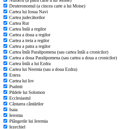
Numerii (a patra carte a lui Moise)
Deuteronomul (a cincea carte a lui Moise)
Cartea lui Iosua Navi
Cartea judecătorilor
Cartea Rut
Cartea întâi a regilor
Cartea a doua a regilor
Cartea a treia a regilor
Cartea a patra a regilor
Cartea întâi Paralipomena (sau cartea întâi a cronicilor)
Cartea a doua Paralipomena (sau cartea a doua a cronicilor)
Cartea întâi a lui Ezdra
Cartea lui Neemia (sau a doua Ezdra)
Estera
Cartea lui Iov
Psalmii
Pildele lui Solomon
Ecclesiastul
Cântarea cântărilor
Isaia
Ieremia
Plângerile lui Ieremia
Iezechiel