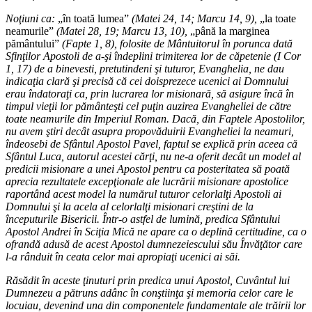
Noţiuni ca:
„în toată lumea”
(Matei 24, 14; Marcu 14, 9),
„la toate
neamurile”
(Matei 28, 19; Marcu 13, 10),
„până la marginea
pământului”
(Fapte 1, 8), folosite de Mântuitorul în porunca dată
Sfinţilor Apostoli de a-şi îndeplini trimiterea lor de căpetenie (I Cor
1, 17) de a binevesti, pretutindeni şi tuturor, Evanghelia, ne dau
indicaţia clară şi precisă că cei doisprezece ucenici ai Domnului
erau îndatoraţi ca, prin lucrarea lor misionară, să asigure încă în
timpul vieţii lor pământeşti cel puţin auzirea Evangheliei de către
toate neamurile din Imperiul Roman. Dacă, din Faptele Apostolilor,
nu avem ştiri decât asupra propovăduirii Evangheliei la neamuri,
îndeosebi de Sfântul Apostol Pavel, faptul se explică prin aceea că
Sfântul Luca, autorul acestei cărţi, nu ne-a oferit decât un model al
predicii misionare a unei Apostol pentru ca posteritatea să poată
aprecia rezultatele excepţionale ale lucrării misionare apostolice
raportând acest model la numărul tuturor celorlalţi Apostoli ai
Domnului şi la acela al celorlalţi misionari creştini de la
începuturile Bisericii. Într-o astfel de lumină, predica Sfântului
Apostol Andrei în Sciţia Mică ne apare ca o deplină certitudine, ca o
ofrandă adusă de acest Apostol dumnezeiescului său Învăţător care
l-a rânduit în ceata celor mai apropiaţi ucenici ai săi.
Răsădit în aceste ţinuturi prin predica unui Apostol, Cuvântul lui
Dumnezeu a pătruns adânc în conştiinţa şi memoria celor care le
locuiau, devenind una din componentele fundamentale ale trăirii lor