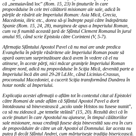
că
„nemaiavând loc”
(Rom. 15, 23) în ţinuturile în care
propovăduise în cele trei călătorii misionare ale sale, adică în
părţile de răsărit ale Imperiului Roman: Asia Mică, Grecia,
Macedonia, iliric etc., dorea să-şi îndrepte paşii către îndepărtata
Spanie (Rom. 15, 24, 28), marginea de apus a Imperiului Roman,
cum va fi numită această ţară de Sfântul Clement Romanul în jurul
anului 95, când scrie Epistola către Corinteni (V, 5-7).
Afirmaţia Sfântului Apostol Pavel că nu mai are unde predica
Evanghelia în părţile răsăritene ale Imperiului Roman poate să
apară oarecum surprinzătoare dacă avem în vedere că el nu
atinsese, în aceste părţi, nici măcar graniţele Imperiului Roman
dinspre nord, adică nu propovăduise în Sciţia Mică, devenită parte a
Imperiului încă din anii 29-28 î.d.Hr., când Licinius-Crassus,
proconsulul Macedoniei, a cucerit Sciţia transformând Dunărea în
hotar nordic al Imperiului.
Explicaţia acestei afirmaţii o aflăm tot în contextul citat al Epistolei
către Romani de unde aflăm că Sfântul Apostol Pavel a dorit
întotdeauna să binevestească
„acolo unde Hristos nu fusese numit”,
ca să nu zidească
„pe temelie străină”
(15, 20). Rezultă deci că în
acele ţinuturi în care Apostolul nu ajunsese, în timpul călătoriilor
sale misionare, noua credinţă fusese deja binevestită sau era în curs
de propovăduire de către un alt Apostol al Domnului. Iar acesta nu
putea fi decât Sfântul Andrei, cum mărturiseşte tradiţia bisericească.