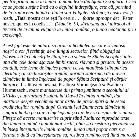
pentru prima oară în limba română texte din Sfânta Scriptură. Ceea
ce se poate susţine însă cu o deplină îndreptăţire, este că, pornind
de la traducerea latină a Italiei sau Vulgatei, strămoşii nostri vor fi
rostit:
„Tatăl nostru care eşti în ceruri…”
foarte aproape de:
„Pater
noster, qui es in coelis…”
, (Matei 6, 9), săvârşind acel miracol al
trecerii de la latina vulgară la limba română, o limbă neolatină prin
excelenţă.
Acest fapt este de natură să arate dificultatea pe care strămoşii
noştri o vor fi resimţit, de-a lungul secolelor, fiind obligaţi să
folosească în cult cărţile liturgice ca şi textele Sfintei Scripturi într-
una din cele două aşa-zise limbi sacre: slavona şi greaca. În aceste
condiţii, este lesne de înţeles pentru ce s-a manifestat din partea
clerului şi a credincioşilor români dorinţa statornică de a avea
tălmăcite în limba înţeleasă de popor Sfânta Scriptură şi cărţile
liturgice.
Psaltirea Scheiană, Psaltirea Voroneţeană
şi
Psaltirea
Hurmuzachi,
toate manuscrise din prima jumătate a secolului al
XVI-lea, cuprinzând Psalmii lui David în limba română, dau
mărturie despre vechimea unor astfel de preocupări şi de setea
credincioşilor români după Cuvântul lui Dumnezeu tălmăcit în
singura limbă pe care o înţelegeau şi care le era nespus de scumpă.
Fireşte că aceste manuscrise cuprinzând Psaltirea reproduc texte
din limba română cu mult mai vechi, obârşia acestora pierzându-se
în înseşi începuturile limbii române, limba unui popor care s-a
format o dată cu încreştinarea sa, rostirea românească fiind marcată