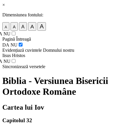
×
Dimensiunea fontului:
A
A
A
A
A
A
NU
Pagină Întreagă
DA
NU
Evidențiază cuvintele Domnului nostru
Iisus Hristos
A
NU
Sincronizează versetele
Biblia - Versiunea Bisericii
Ortodoxe Române
Cartea lui Iov
Capitolul 32