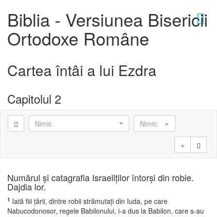
×
Biblia - Versiunea Bisericii
Ortodoxe Române
Cartea întâi a lui Ezdra
D
Capitolul 2
Nimic
Nimic
D
Numărul şi catagrafia Israeliţilor întorşi din robie.
Dajdia lor.
1
Iată fiii ţării, dintre robii strămutaţi din Iuda, pe care
Nabucodonosor, regele Babilonului, i-a dus la Babilon, care s-au