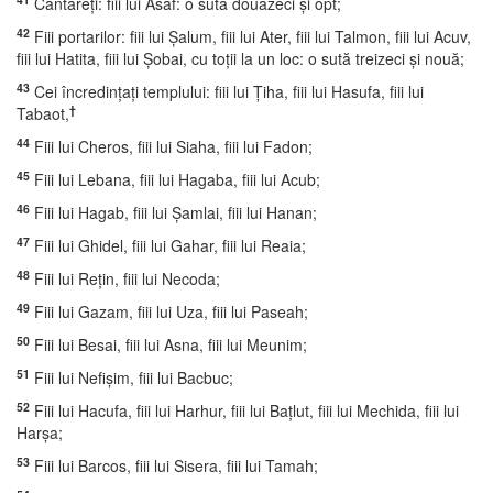
Cântăreţi: fiii lui Asaf: o sută douăzeci şi opt;
42
Fiii portarilor: fiii lui Şalum, fiii lui Ater, fiii lui Talmon, fiii lui Acuv,
fiii lui Hatita, fiii lui Şobai, cu toţii la un loc: o sută treizeci şi nouă;
43
Cei încredinţaţi templului: fiii lui Ţiha, fiii lui Hasufa, fiii lui
†
Tabaot,
44
Fiii lui Cheros, fiii lui Siaha, fiii lui Fadon;
45
Fiii lui Lebana, fiii lui Hagaba, fiii lui Acub;
46
Fiii lui Hagab, fiii lui Şamlai, fiii lui Hanan;
47
Fiii lui Ghidel, fiii lui Gahar, fiii lui Reaia;
48
Fiii lui Reţin, fiii lui Necoda;
49
Fiii lui Gazam, fiii lui Uza, fiii lui Paseah;
50
Fiii lui Besai, fiii lui Asna, fiii lui Meunim;
51
Fiii lui Nefişim, fiii lui Bacbuc;
52
Fiii lui Hacufa, fiii lui Harhur, fiii lui Baţlut, fiii lui Mechida, fiii lui
Harşa;
53
Fiii lui Barcos, fiii lui Sisera, fiii lui Tamah;