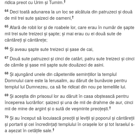
†
ridica preot cu Urim şi Tumim.
64
Deci toată adunarea la un loc se alcătuia din patruzeci şi două
†
de mii trei sute şaizeci de oameni,
65
Afară de robii lor şi de roabele lor, care erau în număr de şapte
mii trei sute treizeci şi şapte; şi mai erau cu ei două sute de
cântăreţi şi cântăreţe;
66
Şi aveau şapte sute treizeci şi şase de cai,
67
Două sute patruzeci şi cinci de catâri, patru sute treizeci şi cinci
de cămile şi şase mii şapte sute douăzeci de asini.
68
Şi ajungând unele din căpeteniile seminţiilor la templul
Domnului care este la Ierusalim, au dăruit de bunăvoie pentru
templul lui Dumnezeu, ca să fie ridicat din nou pe temeliile lui.
69
Şi aceştia din prisosul lor au dăruit în casa obştească pentru
începerea lucrărilor: şaizeci şi una de mii de drahme de aur, cinci
†
mii de mine de argint şi o sută de veşminte preoţeşti.
70
Şi au început să locuiască preoţii şi leviţii şi poporul şi cântăreţii
şi portarii şi cei încredinţaţi templului în oraşele lor şi tot Israelul s-
†
a aşezat în cetăţile sale.