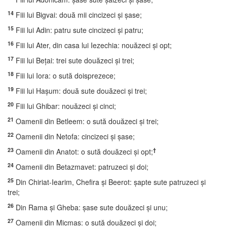
14
Fiii lui Bigvai: două mii cincizeci şi şase;
15
Fiii lui Adin: patru sute cincizeci şi patru;
16
Fiii lui Ater, din casa lui Iezechia: nouăzeci şi opt;
17
Fiii lui Beţai: trei sute douăzeci şi trei;
18
Fiii lui Iora: o sută doisprezece;
19
Fiii lui Haşum: două sute douăzeci şi trei;
20
Fiii lui Ghibar: nouăzeci şi cinci;
21
Oamenii din Betleem: o sută douăzeci şi trei;
22
Oamenii din Netofa: cincizeci şi şase;
23
†
Oamenii din Anatot: o sută douăzeci şi opt;
24
Oamenii din Betazmavet: patruzeci şi doi;
25
Din Chiriat-Iearim, Chefira şi Beerot: şapte sute patruzeci şi
trei;
26
Din Rama şi Gheba: şase sute douăzeci şi unu;
27
Oamenii din Micmas: o sută douăzeci şi doi;