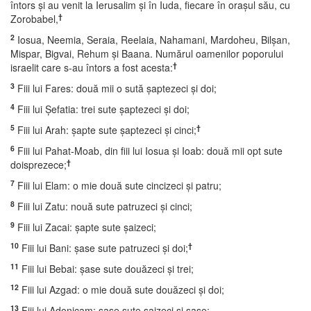
întors şi au venit la Ierusalim şi în Iuda, fiecare în oraşul său, cu
†
Zorobabel,
2
Iosua, Neemia, Seraia, Reelaia, Nahamani, Mardoheu, Bilşan,
Mispar, Bigvai, Rehum şi Baana. Numărul oamenilor poporului
†
israelit care s-au întors a fost acesta:
3
Fiii lui Fares: două mii o sută şaptezeci şi doi;
4
Fiii lui Şefatia: trei sute şaptezeci şi doi;
5
†
Fiii lui Arah: şapte sute şaptezeci şi cinci;
6
Fiii lui Pahat-Moab, din fiii lui Iosua şi Ioab: două mii opt sute
†
doisprezece;
7
Fiii lui Elam: o mie două sute cincizeci şi patru;
8
Fiii lui Zatu: nouă sute patruzeci şi cinci;
9
Fiii lui Zacai: şapte sute şaizeci;
10
†
Fiii lui Bani: şase sute patruzeci şi doi;
11
Fiii lui Bebai: şase sute douăzeci şi trei;
12
Fiii lui Azgad: o mie două sute douăzeci şi doi;
13
Fiii lui Adonicam: şase sute şaizeci şi şase;