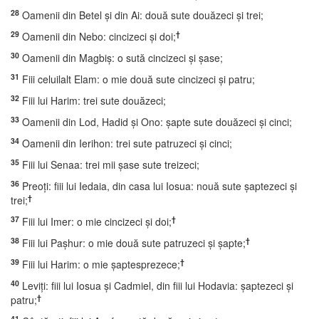
28
Oamenii din Betel şi din Ai: două sute douăzeci şi trei;
29
†
Oamenii din Nebo: cincizeci şi doi;
30
Oamenii din Magbiş: o sută cincizeci şi şase;
31
Fiii celuilalt Elam: o mie două sute cincizeci şi patru;
32
Fiii lui Harim: trei sute douăzeci;
33
Oamenii din Lod, Hadid şi Ono: şapte sute douăzeci şi cinci;
34
Oamenii din Ierihon: trei sute patruzeci şi cinci;
35
Fiii lui Senaa: trei mii şase sute treizeci;
36
Preoţi: fiii lui Iedaia, din casa lui Iosua: nouă sute şaptezeci şi
†
trei;
37
†
Fiii lui Imer: o mie cincizeci şi doi;
38
†
Fiii lui Paşhur: o mie două sute patruzeci şi şapte;
39
†
Fiii lui Harim: o mie şaptesprezece;
40
Leviţi: fiii lui Iosua şi Cadmiel, din fiii lui Hodavia: şaptezeci şi
†
patru;
41