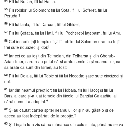
54
Fiii lui Neţiah, fiii lui Hatifa.
55
Fiii robilor lui Solomon: fiii lui Sotai, fiii lui Soferet, fiii lui
†
Peruda;
56
Fiii lui Iaala, fiii lui Darcon, fiii lui Ghidel;
57
Fiii lui Şefatia, fiii lui Hatil, fiii lui Pocheret-Haţebaim, fiii lui Ami.
58
Cei încredinţaţi templului şi fiii robilor lui Solomon erau cu toţii
†
trei sute nouăzeci şi doi;
59
Iar cei ce au ieşit din Telmelah, din Telharşa şi din Cherub-
Adan-Imer, care n-au putut să-şi arate seminţia şi neamul lor, ca
să arate că sunt din Israel, au fost:
60
Fiii lui Delaia, fiii lui Tobie şi fiii lui Necoda: şase sute cincizeci şi
doi.
61
Iar din neamul preoţilor: fiii lui Hobaia, fiii lui Hacoţ şi fiii lui
Barzilai care şi-a luat femeie din fiicele lui Barzilai Galaaditul al
†
cărui nume l-a adoptat.
62
Şi-au căutat cartea spiţei neamului lor şi n-au găsit-o şi de
†
aceea au fost îndepărtaţi de la preoţie.
63
Şi Tirşata le-a zis să nu mănânce din cele sfinte, până nu se va