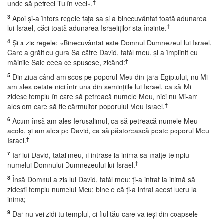
†
unde să petreci Tu în veci».
3
Apoi şi-a întors regele faţa sa şi a binecuvântat toată adunarea
†
lui Israel, căci toată adunarea Israeliţilor sta înainte.
4
Şi a zis regele: «Binecuvântat este Domnul Dumnezeul lui Israel,
Care a grăit cu gura Sa către David, tatăl meu, şi a împlinit cu
†
mâinile Sale ceea ce spusese, zicând:
5
Din ziua când am scos pe poporul Meu din ţara Egiptului, nu Mi-
am ales cetate nici într-una din seminţiile lui Israel, ca să-Mi
zidesc templu în care să petreacă numele Meu, nici nu Mi-am
†
ales om care să fie cârmuitor poporului Meu Israel.
6
Acum însă am ales Ierusalimul, ca să petreacă numele Meu
acolo, şi am ales pe David, ca să păstorească peste poporul Meu
†
Israel.
7
Iar lui David, tatăl meu, îi intrase la inimă să înalţe templu
†
numelui Domnului Dumnezeului lui Israel.
8
Însă Domnul a zis lui David, tatăl meu: ţi-a intrat la inimă să
zideşti templu numelui Meu; bine e că ţi-a intrat acest lucru la
inimă;
9
Dar nu vei zidi tu templul, ci fiul tău care va ieşi din coapsele