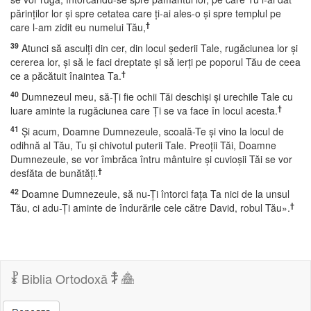
părinţilor lor şi spre cetatea care ţi-ai ales-o şi spre templul pe
†
care l-am zidit eu numelui Tău,
39
Atunci să asculţi din cer, din locul şederii Tale, rugăciunea lor şi
cererea lor, şi să le faci dreptate şi să ierţi pe poporul Tău de ceea
†
ce a păcătuit înaintea Ta.
40
Dumnezeul meu, să-Ţi fie ochii Tăi deschişi şi urechile Tale cu
†
luare aminte la rugăciunea care Ţi se va face în locul acesta.
41
Şi acum, Doamne Dumnezeule, scoală-Te şi vino la locul de
odihnă al Tău, Tu şi chivotul puterii Tale. Preoţii Tăi, Doamne
Dumnezeule, se vor îmbrăca întru mântuire şi cuvioşii Tăi se vor
†
desfăta de bunătăţi.
42
Doamne Dumnezeule, să nu-Ţi întorci faţa Ta nici de la unsul
†
Tău, ci adu-Ţi aminte de îndurările cele către David, robul Tău».
Biblia Ortodoxă