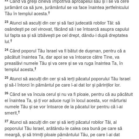
Când va greşi cineva împotriva aproapelui său şi i se va cere
jurământ ca să jure, jurământul se va face înaintea jertfelnicului
†
Tău în templul acesta.
23
Atunci să asculţi din cer şi să faci judecată robilor Tăi: să
osândeşti pe cel vinovat, făcând să i se întoarcă asupra capului
lui fapta sa şi să izbăveşti pe cel drept, dându-i după dreptatea
†
lui.
24
Când poporul Tău Israel va fi bătut de duşman, pentru că a
păcătuit înaintea Ta, dar apoi se va întoarce către Tine, va
preaslăvi numele Tău şi va cere şi se va ruga înaintea Ta, în
†
templul acesta,
25
Atunci să asculţi din cer şi să ierţi păcatul poporului Tău Israel
şi să-l întorci în pământul pe care l-ai dat lor şi părinţilor lor.
26
Când se va încuia cerul şi nu va fi ploaie, pentru că au păcătuit
ei înaintea Ta, şi-ţi vor aduce rugi în locul acesta, vor mărturisi
numele Tău şi se vor întoarce de la păcatul lor pentru că i-ai
†
smerit,
27
Atunci să asculţi din cer şi să ierţi păcatul robilor Tăi, al
poporului Tău Israel, arătându-le calea cea bună pe care să
meargă, şi să trimiţi ploaie pământului Tău, pe care l-ai dat