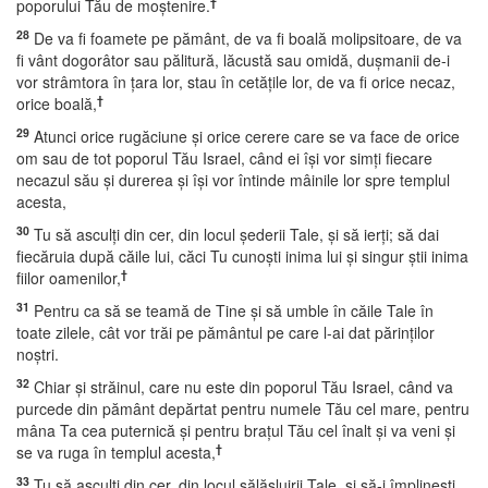
†
poporului Tău de moştenire.
28
De va fi foamete pe pământ, de va fi boală molipsitoare, de va
fi vânt dogorâtor sau pălitură, lăcustă sau omidă, duşmanii de-i
vor strâmtora în ţara lor, stau în cetăţile lor, de va fi orice necaz,
†
orice boală,
29
Atunci orice rugăciune şi orice cerere care se va face de orice
om sau de tot poporul Tău Israel, când ei îşi vor simţi fiecare
necazul său şi durerea şi îşi vor întinde mâinile lor spre templul
acesta,
30
Tu să asculţi din cer, din locul şederii Tale, şi să ierţi; să dai
fiecăruia după căile lui, căci Tu cunoşti inima lui şi singur ştii inima
†
fiilor oamenilor,
31
Pentru ca să se teamă de Tine şi să umble în căile Tale în
toate zilele, cât vor trăi pe pământul pe care l-ai dat părinţilor
noştri.
32
Chiar şi străinul, care nu este din poporul Tău Israel, când va
purcede din pământ depărtat pentru numele Tău cel mare, pentru
mâna Ta cea puternică şi pentru braţul Tău cel înalt şi va veni şi
†
se va ruga în templul acesta,
33
Tu să asculţi din cer, din locul sălăşluirii Tale, şi să-i împlineşti