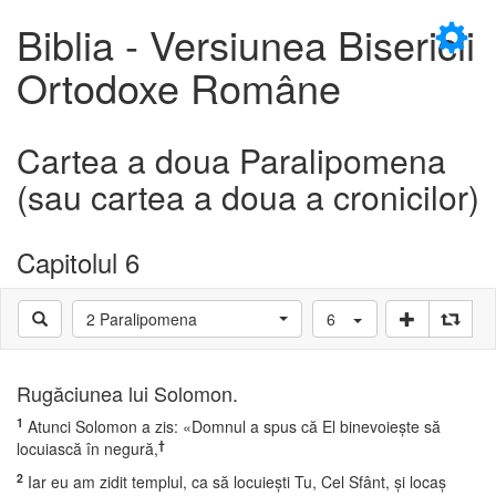
×
Biblia - Versiunea Bisericii
Ortodoxe Române
Cartea a doua Paralipomena
D
(sau cartea a doua a cronicilor)
Capitolul 6
D
2 Paralipomena
6
Rugăciunea lui Solomon.
1
Atunci Solomon a zis: «Domnul a spus că El binevoieşte să
†
locuiască în negură,
2
Iar eu am zidit templul, ca să locuieşti Tu, Cel Sfânt, şi locaş