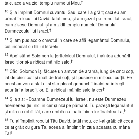
†
tale, acela va zidi templu numelui Meu.
10
Şi a împlinit Domnul cuvântul Său, care l-a grăit; căci eu am
urmat în locul lui David, tatăl meu, şi am şezut pe tronul lui Israel,
cum zisese Domnul, şi am zidit templu numelui Domnului
†
Dumnezeului lui Israel.
11
Şi am pus acolo chivotul în care se află legământul Domnului,
cel încheiat cu fiii lui Israel».
12
Apoi stând Solomon la jertfelnicul Domnului, înaintea adunării
†
Israeliţilor şi-a ridicat mâinile sale,
13
Căci Solomon îşi făcuse un amvon de aramă, lung de cinci coţi,
lat de cinci coţi şi înalt de trei coţi, şi-l pusese în mijlocul curţii. Pe
acest amvon a stat el şi şi-a plecat genunchii înaintea întregii
†
adunări a Israeliţilor. El a ridicat mâinile sale la cer
14
Şi a zis: «Doamne Dumnezeul lui Israel, nu este Dumnezeu
asemenea ţie, nici în cer şi nici pe pământ. Tu păzeşti legământul
†
şi mila cu robii Tăi, care umblă cu toată inima lor înaintea Ta;
15
Tu ai împlinit robului Tău David, tatăl meu, ce i-ai grăit; că ceea
ce ai grăit cu gura Ta, aceea ai împlinit în ziua aceasta cu mâna
†
Ta!