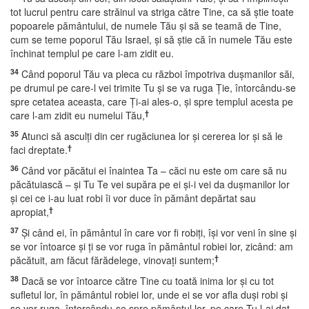
tot lucrul pentru care străinul va striga către Tine, ca să ştie toate
popoarele pământului, de numele Tău şi să se teamă de Tine,
cum se teme poporul Tău Israel, şi să ştie că în numele Tău este
închinat templul pe care l-am zidit eu.
34
Când poporul Tău va pleca cu război împotriva duşmanilor săi,
pe drumul pe care-l vei trimite Tu şi se va ruga Ţie, întorcându-se
spre cetatea aceasta, care Ţi-ai ales-o, şi spre templul acesta pe
†
care l-am zidit eu numelui Tău,
35
Atunci să asculţi din cer rugăciunea lor şi cererea lor şi să le
†
faci dreptate.
36
Când vor păcătui ei înaintea Ta – căci nu este om care să nu
păcătuiască – şi Tu Te vei supăra pe ei şi-i vei da duşmanilor lor
şi cei ce i-au luat robi îi vor duce în pământ depărtat sau
†
apropiat,
37
Şi când ei, în pământul în care vor fi robiţi, îşi vor veni în sine şi
se vor întoarce şi ţi se vor ruga în pământul robiei lor, zicând: am
†
păcătuit, am făcut fărădelege, vinovaţi suntem;
38
Dacă se vor întoarce către Tine cu toată inima lor şi cu tot
sufletul lor, în pământul robiei lor, unde ei se vor afla duşi robi şi
se vor ruga, întorcându-se spre pământul lor, pe care Tu l-ai dat