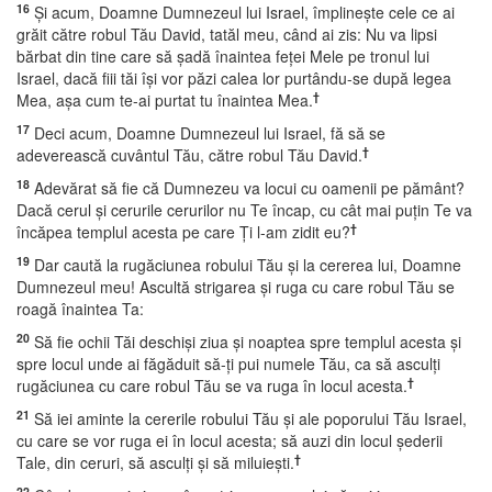
16
Şi acum, Doamne Dumnezeul lui Israel, împlineşte cele ce ai
grăit către robul Tău David, tatăl meu, când ai zis: Nu va lipsi
bărbat din tine care să şadă înaintea feţei Mele pe tronul lui
Israel, dacă fiii tăi îşi vor păzi calea lor purtându-se după legea
†
Mea, aşa cum te-ai purtat tu înaintea Mea.
17
Deci acum, Doamne Dumnezeul lui Israel, fă să se
†
adeverească cuvântul Tău, către robul Tău David.
18
Adevărat să fie că Dumnezeu va locui cu oamenii pe pământ?
Dacă cerul şi cerurile cerurilor nu Te încap, cu cât mai puţin Te va
†
încăpea templul acesta pe care Ţi l-am zidit eu?
19
Dar caută la rugăciunea robului Tău şi la cererea lui, Doamne
Dumnezeul meu! Ascultă strigarea şi ruga cu care robul Tău se
roagă înaintea Ta:
20
Să fie ochii Tăi deschişi ziua şi noaptea spre templul acesta şi
spre locul unde ai făgăduit să-ţi pui numele Tău, ca să asculţi
†
rugăciunea cu care robul Tău se va ruga în locul acesta.
21
Să iei aminte la cererile robului Tău şi ale poporului Tău Israel,
cu care se vor ruga ei în locul acesta; să auzi din locul şederii
†
Tale, din ceruri, să asculţi şi să miluieşti.
22