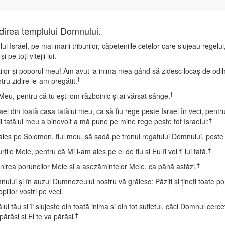
idirea templului Domnului.
 Israel, pe mai marii triburilor, căpeteniile cetelor care slujeau regelui, c
 pe toţi vitejii lui.
aţilor şi poporul meu! Am avut la inima mea gând să zidesc locaş de odi
†
ru zidire le-am pregătit.
†
u, pentru că tu eşti om războinic şi ai vărsat sânge.
din toată casa tatălui meu, ca să fiu rege peste Israel în veci, pentru 
†
iii tatălui meu a binevoit a mă pune pe mine rege peste tot Israelul;
 a ales pe Solomon, fiul meu, să şadă pe tronul regatului Domnului, peste 
†
ţile Mele, pentru că Mi l-am ales pe el de fiu şi Eu îi voi fi lui tată.
†
plinirea poruncilor Mele şi a aşezămintelor Mele, ca până astăzi.
mnului şi în auzul Dumnezeului nostru vă grăiesc: Păziţi şi ţineţi toate 
piilor voştri pe veci.
 tău şi îi slujeşte din toată inima şi din tot sufletul, căci Domnul cerc
†
 părăsi şi El te va părăsi.