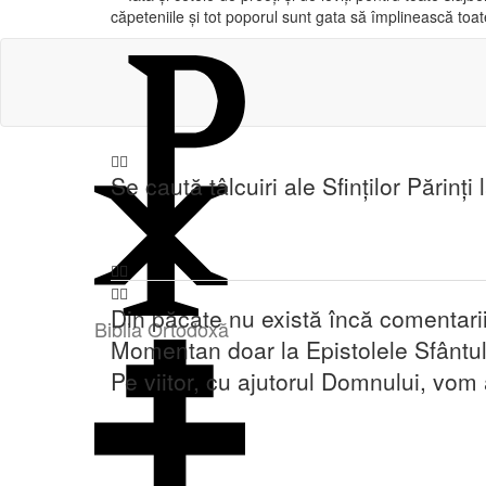
căpeteniile şi tot poporul sunt gata să împlinească toat
Se caută tâlcuiri ale Sfinților Părinți 
Din păcate nu există încă comentari
Biblia Ortodoxă
Momentan doar la Epistolele Sfântul
Pe viitor, cu ajutorul Domnului, vom