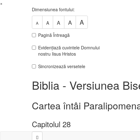
×
Dimensiunea fontului:
A
A
A
A
A
Pagină Întreagă
Evidențiază cuvintele Domnului
nostru Iisus Hristos
Sincronizează versetele
Biblia - Versiunea Bi
Cartea întâi Paralipomena 
Capitolul 28