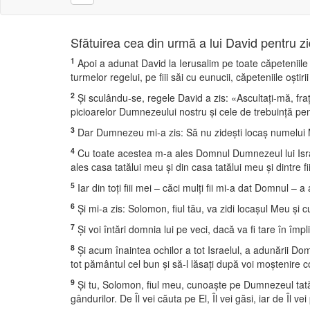
Sfătuirea cea din urmă a lui David pentru z
1
Apoi a adunat David la Ierusalim pe toate căpeteniile lui
turmelor regelui, pe fiii săi cu eunucii, căpeteniile oştirii şi
2
Şi sculându-se, regele David a zis: «Ascultaţi-mă, fr
picioarelor Dumnezeului nostru şi cele de trebuinţă pent
3
Dar Dumnezeu mi-a zis: Să nu zideşti locaş numelui Me
4
Cu toate acestea m-a ales Domnul Dumnezeul lui Israel 
ales casa tatălui meu şi din casa tatălui meu şi dintre f
5
Iar din toţi fiii mei – căci mulţi fii mi-a dat Domnul –
6
Şi mi-a zis: Solomon, fiul tău, va zidi locaşul Meu şi cur
7
Şi voi întări domnia lui pe veci, dacă va fi tare în îm
8
Şi acum înaintea ochilor a tot Israelul, a adunării Do
tot pământul cel bun şi să-l lăsaţi după voi moştenire co
9
Şi tu, Solomon, fiul meu, cunoaşte pe Dumnezeul tatălui
gândurilor. De Îl vei căuta pe El, Îl vei găsi, iar de Îl vei