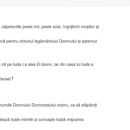
ăpeteniile peste mii, peste sute, îngrijitorii moşiilor şi
hnă pentru chivotul legământului Domnului şi aşternut
că pe Iuda l-a ales El domn, iar din casa lui Iuda a
†
Israel.
poruncile Domnului Dumnezeului vostru, ca să stăpâniţi
etează toate inimile şi cunoaşte toată mişcarea