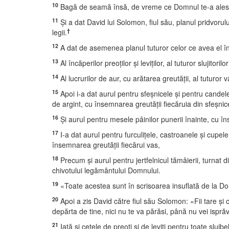
10
Bagă de seamă însă, de vreme ce Domnul te-a ales să zi
11
Şi a dat David lui Solomon, fiul său, planul pridvorului
†
legii.
12
A dat de asemenea planul tuturor celor ce avea el în gâ
13
Al încăperilor preoţilor şi leviţilor, al tuturor slujito
14
Al lucrurilor de aur, cu arătarea greutăţii, al tuturor v
15
Apoi i-a dat aurul pentru sfeşnicele şi pentru candele
de argint, cu însemnarea greutăţii fiecăruia din sfeşnice
16
Şi aurul pentru mesele pâinilor punerii înainte, cu î
17
I-a dat aurul pentru furculiţele, castroanele şi cupel
însemnarea greutăţii fiecărui vas,
18
Precum şi aurul pentru jertfelnicul tămâierii, turnat d
chivotului legământului Domnului.
19
«Toate acestea sunt în scrisoarea insuflată de la Dom
20
Apoi a zis David către fiul său Solomon: «Fii tare şi
depărta de tine, nici nu te va părăsi, până nu vei ispră
21
Iată şi cetele de preoţi şi de leviţi pentru toate sluj