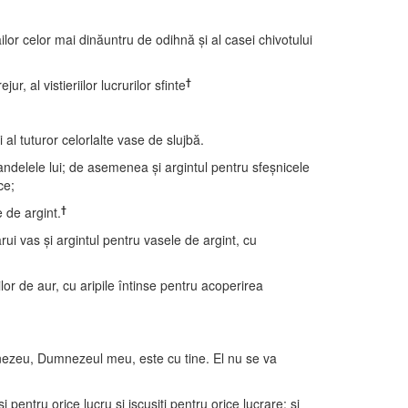
dăilor celor mai dinăuntru de odihnă şi al casei chivotului
†
 al vistieriilor lucrurilor sfinte
i al tuturor celorlalte vase de slujbă.
candelele lui; de asemenea şi argintul pentru sfeşnicele
ce;
†
 de argint.
rui vas şi argintul pentru vasele de argint, cu
ilor de aur, cu aripile întinse pentru acoperirea
umnezeu, Dumnezeul meu, este cu tine. El nu se va
pentru orice lucru şi iscusiţi pentru orice lucrare; şi