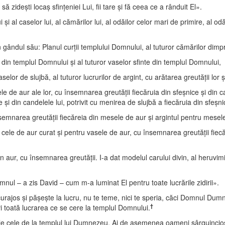
deşti locaş sfinţeniei Lui, fii tare şi fă ceea ce a rânduit El».
 şi al caselor lui, al cămărilor lui, al odăilor celor mari de primire, al o
ndul său: Planul curţii templului Domnului, al tuturor cămărilor dimprejur,
rilor din templul Domnului şi al tuturor vaselor sfinte din templul Domnului,
aselor de slujbă, al tuturor lucrurilor de argint, cu arătarea greutăţii lor ş
le de aur ale lor, cu însemnarea greutăţii fiecăruia din sfeşnice şi din 
 şi din candelele lui, potrivit cu menirea de slujbă a fiecăruia din sfeşni
nsemnarea greutăţii fiecăreia din mesele de aur şi argintul pentru mesele
e cele de aur curat şi pentru vasele de aur, cu însemnarea greutăţii fiecă
in aur, cu însemnarea greutăţii. I-a dat modelul carului divin, al heruvim
nul – a zis David – cum m-a luminat El pentru toate lucrările zidirii».
 curajos şi păşeşte la lucru, nu te teme, nici te speria, căci Domnul D
†
vi toată lucrarea ce se cere la templul Domnului.
bele cele de la templul lui Dumnezeu. Ai de asemenea oameni sârguincioşi 