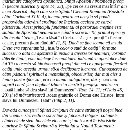
îndrumare categorică apostolică. Sfinţii Apostoli hirotoneau preoţi
în fiecare Biserică (Fapte 14, 23),
„pe cei ce au crezut mai întâi”
din
acea Biserică, după cum scrie Sfântul Clement Romanul (Epistola
către Corinteni XLII, 4), tocmai pentru ca aceştia să poată
propovădui adevărul credinţei pe înţelesul acelora pe care-i
păstoreau. Acest principiu fundamental al pastoralei creştine este
stabilit de Apostolul neamurilor când îi scrie lui Tit, primul episcop
din insula Creta:
„Te-am lăsat în Creta… să aşezi preoţi în fiecare
cetate, precum ţi-am rânduit”
(1, 5). Dacă se ţine seama că insula
Creta era supranumită „insula celor o sută de cetăţi” formate
succesiv o dată cu aşezarea în insulă a diverselor neamuri, vorbind
diferite limbi, vom înţelege însemnătatea îndrumării apostolice date
lui Tit ca acesta să hirotonească preoţi din cei ce aparţineau fiecărei
cetăţi unde aceştia urmau să-şi desfăşoare lucrarea. Cunoaşterea de
către păstorul spiritual a mentalităţii, obiceiurilor, dar mai ales a
limbii păstoriţilor săi, era nu numai obligatorie, dar şi cea mai
sigură chezăşie a deplinei izbânzi a lucrării preoţeşti, pentru ca
„toată limba să dea slavă lui Dumnezeu”
(Rom 14, 11; cf Isaia 45,
23) şi să mărturisească
„toate graiurile că Domn este Hristos, întru
slava lui Dumnezeu-Tatăl”
(Filip 2, 11).
Dovada cunoaşterii Sfintei Scripturi de către strămoşii noştri încă
din vremuri străvechi o constituie şi folclorul religios: colindele,
cântecele de stea, bocetele etc. care îşi au izvorul în istorisirile
cuprinse în Sfânta Scriptură a Vechiului şi Noului Testament: