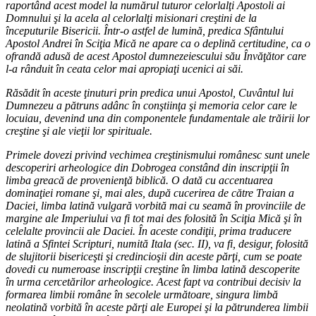
raportând acest model la numărul tuturor celorlalţi Apostoli ai
Domnului şi la acela al celorlalţi misionari creştini de la
începuturile Bisericii. Într-o astfel de lumină, predica Sfântului
Apostol Andrei în Sciţia Mică ne apare ca o deplină certitudine, ca o
ofrandă adusă de acest Apostol dumnezeiescului său Învăţător care
l-a rânduit în ceata celor mai apropiaţi ucenici ai săi.
Răsădit în aceste ţinuturi prin predica unui Apostol, Cuvântul lui
Dumnezeu a pătruns adânc în conştiinţa şi memoria celor care le
locuiau, devenind una din componentele fundamentale ale trăirii lor
creştine şi ale vieţii lor spirituale.
Primele dovezi privind vechimea creştinismului românesc sunt unele
descoperiri arheologice din Dobrogea constând din inscripţii în
limba greacă de provenienţă biblică. O dată cu accentuarea
dominaţiei romane şi, mai ales, după cucerirea de către Traian a
Daciei, limba latină vulgară vorbită mai cu seamă în provinciile de
margine ale Imperiului va fi tot mai des folosită în Sciţia Mică şi în
celelalte provincii ale Daciei. În aceste condiţii, prima traducere
latină a Sfintei Scripturi, numită Itala (sec. II), va fi, desigur, folosită
de slujitorii bisericeşti şi credincioşii din aceste părţi, cum se poate
dovedi cu numeroase inscripţii creştine în limba latină descoperite
în urma cercetărilor arheologice. Acest fapt va contribui decisiv la
formarea limbii române în secolele următoare, singura limbă
neolatină vorbită în aceste părţi ale Europei şi la pătrunderea limbii