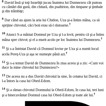
8
David însă şi toţi Israeliţii jucau înaintea lui Dumnezeu cât puteau
cu cântări din gură, din chitară, din psaltirion, din timpane şi ţimbale
şi din trâmbiţe;
9
Dar când au ajuns la aria lui Chidon, Uza şi-a întins mâna, ca să
†
sprijine chivotul, căci boii erau să-l răstoarne.
10
Atunci S-a mâniat Domnul pe Uza şi l-a lovit, pentru că şi-a întins
†
mâna spre chivot; şi el a murit acolo pe loc înaintea lui Dumnezeu.
11
Şi s-a întristat David că Domnul lovise pe Uza şi a numit locul
†
acela Pereţ-Uza şi aşa se numeşte până azi.
12
Şi s-a temut David de Dumnezeu în ziua aceea şi a zis: «Cum voi
duce la mine chivotul lui Dumnezeu?»
13
De aceea nu a dus David chivotul la sine, în cetatea lui David, ci
l-a întors la casa lui Obed-Edom.
14
Şi a rămas chivotul Domnului la Obed-Edom, în casa lui, trei luni
†
şi a binecuvântat Domnul casa lui Obed-Edom şi toate ale lui.