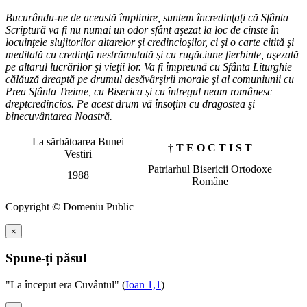
Bucurându-ne de această împlinire, suntem încredinţaţi că Sfânta
Scriptură va fi nu numai un odor sfânt aşezat la loc de cinste în
locuinţele slujitorilor altarelor şi credincioşilor, ci şi o carte citită şi
meditată cu credinţă nestrămutată şi cu rugăciune fierbinte, aşezată
pe altarul lucrărilor şi vieţii lor. Va fi împreună cu Sfânta Liturghie
călăuză dreaptă pe drumul desăvârşirii morale şi al comuniunii cu
Prea Sfânta Treime, cu Biserica şi cu întregul neam românesc
dreptcredincios. Pe acest drum vă însoţim cu dragostea şi
binecuvântarea Noastră.
La sărbătoarea Bunei
† T E O C T I S T
Vestiri
Patriarhul Bisericii Ortodoxe
1988
Române
Copyright © Domeniu Public
×
Spune-ți păsul
"La început era Cuvântul" (
Ioan 1,1
)