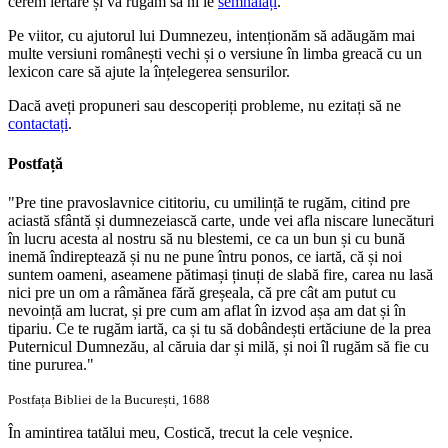
cerem iertare și vă rugăm să ni le
semnalați
.
Pe viitor, cu ajutorul lui Dumnezeu, intenționăm să adăugăm mai
multe versiuni românești vechi și o versiune în limba greacă cu un
lexicon care să ajute la înțelegerea sensurilor.
Dacă aveți propuneri sau descoperiți probleme, nu ezitați să ne
contactați
.
Postfață
"Pre tine pravoslavnice cititoriu, cu umilință te rugăm, citind pre
aciastă sfântă și dumnezeiască carte, unde vei afla niscare lunecături
în lucru acesta al nostru să nu blestemi, ce ca un bun și cu bună
inemă îndireptează și nu ne pune întru ponos, ce iartă, că și noi
suntem oameni, aseamene pătimași ținuți de slabă fire, carea nu lasă
nici pre un om a râmănea fără greșeala, că pre cât am putut cu
nevoință am lucrat, și pre cum am aflat în izvod așa am dat și în
tipariu. Ce te rugăm iartă, ca și tu să dobândești ertăciune de la prea
Puternicul Dumnezău, al căruia dar și milă, și noi îl rugăm să fie cu
tine pururea."
Postfața Bibliei de la București, 1688
În amintirea tatălui meu, Costică, trecut la cele veșnice.