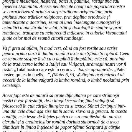
profeţiile mesianice, naşterea, botezul, patimile, răstignirea sau
învierea Domnului. Aceste neîntrecute creaţii ale poporului nostru
se caracterizează printr-o surprinzătoare originalitate, prin
profunziunea trăirilor religioase, prin deplina ortodoxie şi
autenticitate a doctrinei, semn al unei îndelungate cunoaşteri şi
asimilări a adevărului revelat, trăit şi doxologit în simţire şi grai
românesc, transpus cu neîntrecută măiestrie în culorile Voroneţului
şi ale celor mai de seamă ctitorii româneşti.
Va fi greu să aflăm, în mod cert, când au fost rostite sau scrise
pentru prima oară în limba română texte din Sfânta Scriptură. Ceea
ce se poate susţine însă cu o deplină îndreptăţire, este că, pornind
de la traducerea latină a Italiei sau Vulgatei, strămoşii nostri vor fi
rostit:
„Tatăl nostru care eşti în ceruri…”
foarte aproape de:
„Pater
noster, qui es in coelis…”
, (Matei 6, 9), săvârşind acel miracol al
trecerii de la latina vulgară la limba română, o limbă neolatină prin
excelenţă.
Acest fapt este de natură să arate dificultatea pe care strămoşii
noştri o vor fi resimţit, de-a lungul secolelor, fiind obligaţi să
folosească în cult cărţile liturgice ca şi textele Sfintei Scripturi într-
una din cele două aşa-zise limbi sacre: slavona şi greaca. În aceste
condiţii, este lesne de înţeles pentru ce s-a manifestat din partea
clerului şi a credincioşilor români dorinţa statornică de a avea
tălmăcite în limba înţeleasă de popor Sfânta Scriptură şi cărţile