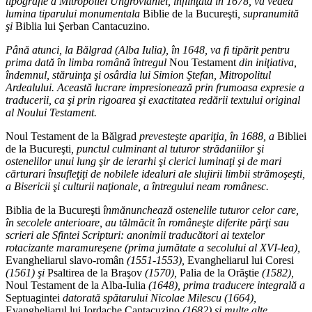
tipografie a Mitropoliei Ungrovlahiei, înfiinţată în 1678, va vedea
lumina tiparului monumentala
Biblie de la Bucureşti
, supranumită
şi
Biblia lui Şerban Cantacuzino.
Până atunci, la Bălgrad (Alba Iulia), în 1648, va fi tipărit pentru
prima dată în limba română întregul
Nou Testament
din iniţiativa,
îndemnul, stăruinţa şi osârdia lui Simion Ştefan, Mitropolitul
Ardealului. Această lucrare impresionează prin frumoasa expresie a
traducerii, ca şi prin rigoarea şi exactitatea redării textului original
al Noului Testament.
Noul Testament de la Bălgrad
prevesteşte apariţia, în 1688, a
Bibliei
de la Bucureşti
, punctul culminant al tuturor strădaniilor şi
ostenelilor unui lung şir de ierarhi şi clerici luminaţi şi de mari
cărturari însufleţiţi de nobilele idealuri ale slujirii limbii strămoşeşti,
a Bisericii şi culturii naţionale, a întregului neam românesc.
Biblia de la Bucureşti
înmănunchează ostenelile tuturor celor care,
în secolele anterioare, au tălmăcit în româneşte diferite părţi sau
scrieri ale Sfintei Scripturi: anonimii traducători ai textelor
rotacizante maramureşene (prima jumătate a secolului al XVI-lea),
Evangheliarul slavo-român
(1551-1553),
Evangheliarul lui Coresi
(1561) şi
Psaltirea de la Braşov
(1570),
Palia de la Orăştie
(1582),
Noul Testament de la Alba-Iulia
(1648), prima traducere integrală a
Septuagintei
datorată spătarului Nicolae Milescu (1664),
Evangheliarul lui Iordache Cantacuzino
(1682) şi multe alte