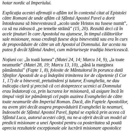
hotar nordic al Imperiului.
Explicaţia acestei afirmaţii o aflăm tot în contextul citat al Epistolei
către Romani de unde aflăm că Sfântul Apostol Pavel a dorit
întotdeauna să binevestească
„acolo unde Hristos nu fusese numit”,
ca să nu zidească
„pe temelie străină”
(15, 20). Rezultă deci că în
acele ţinuturi în care Apostolul nu ajunsese, în timpul călătoriilor
sale misionare, noua credinţă fusese deja binevestită sau era în curs
de propovăduire de către un alt Apostol al Domnului. Iar acesta nu
putea fi decât Sfântul Andrei, cum mărturiseşte tradiţia bisericească.
Noţiuni ca:
„în toată lumea”
(Matei 24, 14; Marcu 14, 9),
„la toate
neamurile”
(Matei 28, 19; Marcu 13, 10),
„până la marginea
pământului”
(Fapte 1, 8), folosite de Mântuitorul în porunca dată
Sfinţilor Apostoli de a-şi îndeplini trimiterea lor de căpetenie (I Cor
1, 17) de a binevesti, pretutindeni şi tuturor, Evanghelia, ne dau
indicaţia clară şi precisă că cei doisprezece ucenici ai Domnului
erau îndatoraţi ca, prin lucrarea lor misionară, să asigure încă în
timpul vieţii lor pământeşti cel puţin auzirea Evangheliei de către
toate neamurile din Imperiul Roman. Dacă, din Faptele Apostolilor,
nu avem ştiri decât asupra propovăduirii Evangheliei la neamuri,
îndeosebi de Sfântul Apostol Pavel, faptul se explică prin aceea că
Sfântul Luca, autorul acestei cărţi, nu ne-a oferit decât un model al
predicii misionare a unei Apostol pentru ca posteritatea să poată
aprecia rezultatele excepţionale ale lucrării misionare apostolice