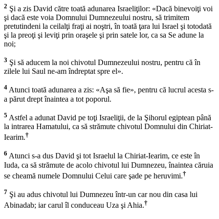
2
Şi a zis David către toată adunarea Israeliţilor: «Dacă binevoiţi voi
şi dacă este voia Domnului Dumnezeului nostru, să trimitem
pretutindeni la ceilalţi fraţi ai noştri, în toată ţara lui Israel şi totodată
şi la preoţi şi leviţi prin oraşele şi prin satele lor, ca sa Se adune la
noi;
3
Şi să aducem la noi chivotul Dumnezeului nostru, pentru că în
zilele lui Saul ne-am îndreptat spre el».
4
Atunci toată adunarea a zis: «Aşa să fie», pentru că lucrul acesta s-
a părut drept înaintea a tot poporul.
5
Astfel a adunat David pe toţi Israeliţii, de la Şihorul egiptean până
la intrarea Hamatului, ca să strămute chivotul Domnului din Chiriat-
†
Iearim.
6
Atunci s-a dus David şi tot Israelul la Chiriat-Iearim, ce este în
Iuda, ca să strămute de acolo chivotul lui Dumnezeu, înaintea căruia
†
se cheamă numele Domnului Celui care şade pe heruvimi.
7
Şi au adus chivotul lui Dumnezeu într-un car nou din casa lui
†
Abinadab; iar carul îl conduceau Uza şi Ahia.