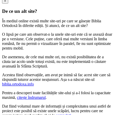
×
De ce un alt site?
În mediul online există multe site-uri pe care se găsește Biblia
Ortodoxă în diferite ediții. Și atunci, de ce un alt site?
O lipsă pe care am observat-o la unele site-uri este că se axează doar
pe o versiune. Cele puține, care oferă mai multe versiuni în limba
română, fie nu permit o vizualizare în paralel, fie nu sunt optimizate
pentru mobil.
De asemenea, de cele mai multe ori, nu există posibilitatea de a
căuta iar acolo unde totuși există, nu este implementată o căutare
avansată în Sfânta Scriptură.
Acestea fiind observațiile, am avut pe inimă să fac acest site care să
răspundă tuturor acestor neajunsuri. Așa s-a născut site-ul
biblia.ortodoxa.info
Pentru a descoperi toate facilitățile site-ului și a-l folosi la capacitate
maximă,
citește îndrumarul
.
Dat fiind volumul mare de informații și complexitatea unui astfel de
proiect este posibil să existe unele scăpări, lucru pentru care ne