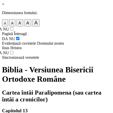
×
Dimensiunea fontului:
A
A
A
A
A
A
NU
Pagină Întreagă
DA
NU
Evidențiază cuvintele Domnului nostru
Iisus Hristos
A
NU
Sincronizează versetele
Biblia - Versiunea Bisericii
Ortodoxe Române
Cartea întâi Paralipomena (sau cartea
întâi a cronicilor)
Capitolul 13