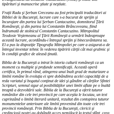
tipărituri şi manuscrise ştiute şi neştiute.
Fraţii Radu şi Şerban Greceanu au fost principalii traducători ai
Bibliei de la Bucureşti, lucrare care s-a bucurat de sprijin şi
încurajare din partea lui Şerban Cantacuzino, domnitorul Ţării
Româneşti, şi din partea lui Constantin Brâncoveanu, fiind
îndrumată de stolnicul Constantin Cantacuzino. Mitropolitul
Teodosie Veştemeanu al Ţării Româneşti a urmărit îndeaproape
această lucrare, acordându-i întregul sprijin şi binecuvântarea sa.
El a pus la dispoziţie Tipografia Mitropoliei pe care a asigurat-o de
întregul inventar tehnic în vederea tipăririi cărţii cât mai grabnic şi
în condiţii grafice de aleasă ţinută.
Biblia de la Bucureşti a intrat în istoria culturii româneşti ca un
moment cu multiple şi profunde semnificaţii. Această operă
certifica, în primul rând, atingerea unui înalt grad de maturizare a
limbii române în evoluţia ei spre dobândirea acelei capacităţi de a
reda variatul şi bogatul conţinut de idei şi gândire al cărţilor Sfintei
Scripturi, semnul sigur al posibilităţilor unei limbi aflate pe o înaltă
treaptă a dezvoltării sale. Biblia de la Bucureşti a oferit tuturor
românilor din cele trei provincii pe care aceştia le locuiau, un text
cuprinzând o limbă literară unitară, rezultat din contopirea tuturor
monumentelor anterioare ale limbii provenind din toate cele trei
provincii româneşti. Prin Biblia de la Bucureşti, clericii şi
credincioşii noştri au dobândit acces nemijlocit la textul sfânt, ceea