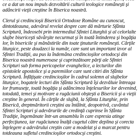
ce a dat un nou impuls dezvoltării culturii teologice româneşti şi
adâncirii vieţii creştine în Biserica noastră.
Clerul şi credincioşii Bisericii Ortodoxe Române au cunoscut,
dintotdeauna, adevărul revelat despre care dă mărturie Sfânta
Scriptură, îndeosebi prin intermediul Sfintei Liturghii şi al celorlalte
slujbe bisericeşti săvârşite necurmat şi în toată întinderea şi bogăţia
lor, în bisericile şi mănăstirile din toate ţinuturile româneşti. Cărţile
liturgice, peste douăzeci la număr, care sunt un important izvor al
Sfintei Tradiţii, au pus la îndemâna credincioşilor ortodocşi din
Biserica noastră numeroase şi cuprinzătoare părţi ale Sfintei
Scripturi sub forma pericopelor evanghelice, a lecturilor din
epistolele apostolice şi a paremiilor care sunt citiri din Sfânta
Scriptură. Înfăţişate credincioşilor în cadrul solemn al slujbelor
liturgice, bogatele lecturi din Sfânta Scriptură îşi dezvăluie întreaga
lor frumuseţe, toată bogăţia şi adâncimea înţelesurilor lor devenind,
totodată, temei şi motivare a rugăciunii obşteşti a Bisericii şi a vieţii
creştine în general. În cărţile de slujbă, la Sfânta Liturghie, prin
Biserică, dreptmăritorii creştini au întâlnit, deopotrivă, cuvântul
Sfintei Scripturi şi adevărurile de credinţă cuprinse în Sfânta
Tradiţie, îngemănate într-un ansamblu în care expresia atinge
perfecţiunea, iar rugăciunea înalţă cugetul către deplina şi corecta
înţelegere a adevărului creştin care a modelat şi a marcat pentru
totdeauna sufletul credincioşilor ortodocşi creştini.