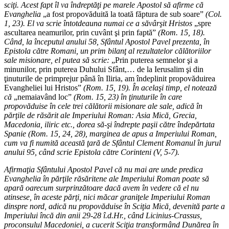
sciţi. Acest fapt îl va îndreptăţi pe marele Apostol să afirme că
Evanghelia
„a fost propovăduită la toată făptura de sub soare”
(Col.
1, 23). El va scrie întotdeauna numai ce a săvârşit Hristos
„spre
ascultarea neamurilor, prin cuvânt şi prin faptă”
(Rom. 15, 18).
Când, la începutul anului 58, Sfântul Apostol Pavel prezenta, în
Epistola către Romani, un prim bilanţ al rezultatelor călătoriilor
sale misionare, el putea să scrie:
„Prin puterea semnelor şi a
minunilor, prin puterea Duhului Sfânt,… de la Ierusalim şi din
ţinuturile de primprejur până în Iliria, am îndeplinit propovăduirea
Evangheliei lui Hristos”
(Rom. 15, 19). În acelaşi timp, el notează
că
„nemaiavând loc”
(Rom. 15, 23) în ţinuturile în care
propovăduise în cele trei călătorii misionare ale sale, adică în
părţile de răsărit ale Imperiului Roman: Asia Mică, Grecia,
Macedonia, iliric etc., dorea să-şi îndrepte paşii către îndepărtata
Spanie (Rom. 15, 24, 28), marginea de apus a Imperiului Roman,
cum va fi numită această ţară de Sfântul Clement Romanul în jurul
anului 95, când scrie Epistola către Corinteni (V, 5-7).
Afirmaţia Sfântului Apostol Pavel că nu mai are unde predica
Evanghelia în părţile răsăritene ale Imperiului Roman poate să
apară oarecum surprinzătoare dacă avem în vedere că el nu
atinsese, în aceste părţi, nici măcar graniţele Imperiului Roman
dinspre nord, adică nu propovăduise în Sciţia Mică, devenită parte a
Imperiului încă din anii 29-28 î.d.Hr., când Licinius-Crassus,
proconsulul Macedoniei, a cucerit Sciţia transformând Dunărea în