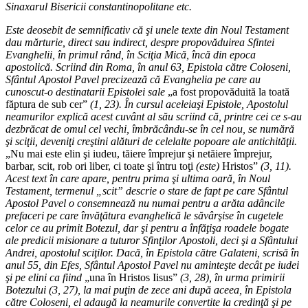
Sinaxarul Bisericii constantinopolitane etc.
Este deosebit de semnificativ că şi unele texte din Noul Testament
dau mărturie, direct sau indirect, despre propovăduirea Sfintei
Evanghelii, în primul rând, în Sciţia Mică, încă din epoca
apostolică. Scriind din Roma, în anul 63, Epistola către Coloseni,
Sfântul Apostol Pavel precizează că Evanghelia pe care au
cunoscut-o destinatarii Epistolei sale
„a fost propovăduită la toată
făptura de sub cer”
(1, 23). În cursul aceleiaşi Epistole, Apostolul
neamurilor explică acest cuvânt al său scriind că, printre cei ce s-au
dezbrăcat de omul cel vechi, îmbrăcându-se în cel nou, se numără
şi sciţii, deveniţi creştini alături de celelalte popoare ale antichităţii.
„Nu mai este elin şi iudeu, tăiere împrejur şi netăiere împrejur,
barbar, scit, rob ori liber, ci toate şi întru toţi
(este)
Hristos”
(3, 11).
Acest text în care apare, pentru prima şi ultima oară, în Noul
Testament, termenul „scit” descrie o stare de fapt pe care Sfântul
Apostol Pavel o consemnează nu numai pentru a arăta adâncile
prefaceri pe care învăţătura evanghelică le săvârşise în cugetele
celor ce au primit Botezul, dar şi pentru a înfăţişa roadele bogate
ale predicii misionare a tuturor Sfinţilor Apostoli, deci şi a Sfântului
Andrei, apostolul sciţilor. Dacă, în Epistola către Galateni, scrisă în
anul 55, din Efes, Sfântul Apostol Pavel nu aminteşte decât pe iudei
şi pe elini ca fiind
„una în Hristos Iisus”
(3, 28), în urma primirii
Botezului (3, 27), la mai puţin de zece ani după aceea, în Epistola
către Coloseni, el adaugă la neamurile convertite la credinţă şi pe