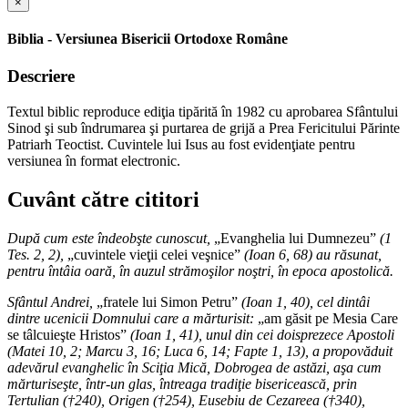
×
Biblia - Versiunea Bisericii Ortodoxe Române
Descriere
Textul biblic reproduce ediţia tipărită în 1982 cu aprobarea Sfântului
Sinod şi sub îndrumarea şi purtarea de grijă a Prea Fericitului Părinte
Patriarh Teoctist. Cuvintele lui Isus au fost evidenţiate pentru
versiunea în format electronic.
Cuvânt către cititori
După cum este îndeobşte cunoscut,
„Evanghelia lui Dumnezeu”
(1
Tes. 2, 2),
„cuvintele vieţii celei veşnice”
(Ioan 6, 68) au răsunat,
pentru întâia oară, în auzul strămoşilor noştri, în epoca apostolică.
Sfântul Andrei,
„fratele lui Simon Petru”
(Ioan 1, 40), cel dintâi
dintre ucenicii Domnului care a mărturisit:
„am găsit pe Mesia Care
se tâlcuieşte Hristos”
(Ioan 1, 41), unul din cei doisprezece Apostoli
(Matei 10, 2; Marcu 3, 16; Luca 6, 14; Fapte 1, 13), a propovăduit
adevărul evanghelic în Sciţia Mică, Dobrogea de astăzi, aşa cum
mărturiseşte, într-un glas, întreaga tradiţie bisericească, prin
Tertulian (†240), Origen (†254), Eusebiu de Cezareea (†340),