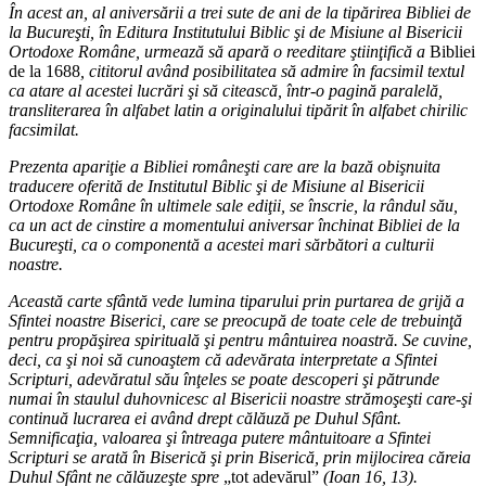
În acest an, al aniversării a trei sute de ani de la tipărirea Bibliei de
la Bucureşti, în Editura Institutului Biblic şi de Misiune al Bisericii
Ortodoxe Române, urmează să apară o reeditare ştiinţifică a
Bibliei
de la 1688
, cititorul având posibilitatea să admire în facsimil textul
ca atare al acestei lucrări şi să citească, într-o pagină paralelă,
transliterarea în alfabet latin a originalului tipărit în alfabet chirilic
facsimilat.
Prezenta apariţie a Bibliei româneşti care are la bază obişnuita
traducere oferită de Institutul Biblic şi de Misiune al Bisericii
Ortodoxe Române în ultimele sale ediţii, se înscrie, la rândul său,
ca un act de cinstire a momentului aniversar închinat Bibliei de la
Bucureşti, ca o componentă a acestei mari sărbători a culturii
noastre.
Această carte sfântă vede lumina tiparului prin purtarea de grijă a
Sfintei noastre Biserici, care se preocupă de toate cele de trebuinţă
pentru propăşirea spirituală şi pentru mântuirea noastră. Se cuvine,
deci, ca şi noi să cunoaştem că adevărata interpretate a Sfintei
Scripturi, adevăratul său înţeles se poate descoperi şi pătrunde
numai în staulul duhovnicesc al Bisericii noastre strămoşeşti care-şi
continuă lucrarea ei având drept călăuză pe Duhul Sfânt.
Semnificaţia, valoarea şi întreaga putere mântuitoare a Sfintei
Scripturi se arată în Biserică şi prin Biserică, prin mijlocirea căreia
Duhul Sfânt ne călăuzeşte spre
„tot adevărul”
(Ioan 16, 13).