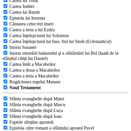
Cartea lui Tobit
Cartea Iuditei
Cartea lui Baruh
Epistola lui Ieremia
Cântarea celor trei tineri
Cartea a treia a lui Ezdra
Cartea înţelepciunii lui Solomon
Cartea înţelepciunii lui Isus, fiul lui Sirah (Eclesiasticul)
Istoria Susanei
Istoria omorârii balaurului şi a sfărâmării lui Bel (luată de la
sfârşitul cărţii lui Daniel)
Cartea întâi a Macabeilor
Cartea a doua a Macabeilor
Cartea a treia a Macabeilor
Rugăciunea regelui Manase
Noul Testament
Sfânta evanghelie după Matei
Sfânta evanghelie după Marcu
Sfânta evanghelie după Luca
Sfânta evanghelie după Ioan
Faptele sfinţilor apostoli
Epistola către romani a sfântului apostol Pavel