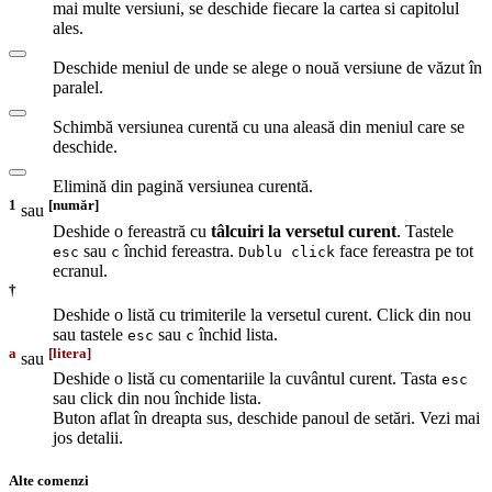
mai multe versiuni, se deschide fiecare la cartea si capitolul
ales.
Deschide meniul de unde se alege o nouă versiune de văzut în
paralel.
Schimbă versiunea curentă cu una aleasă din meniul care se
deschide.
Elimină din pagină versiunea curentă.
1
[număr]
sau
Deshide o fereastră cu
tâlcuiri la versetul curent
. Tastele
sau
închid fereastra.
face fereastra pe tot
esc
c
Dublu click
ecranul.
†
Deshide o listă cu trimiterile la versetul curent. Click din nou
sau tastele
sau
închid lista.
esc
c
a
[litera]
sau
Deshide o listă cu comentariile la cuvântul curent. Tasta
esc
sau click din nou închide lista.
Buton aflat în dreapta sus, deschide panoul de setări. Vezi mai
jos detalii.
Alte comenzi