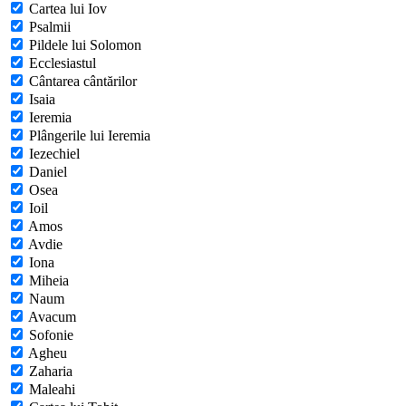
Cartea lui Iov
Psalmii
Pildele lui Solomon
Ecclesiastul
Cântarea cântărilor
Isaia
Ieremia
Plângerile lui Ieremia
Iezechiel
Daniel
Osea
Ioil
Amos
Avdie
Iona
Miheia
Naum
Avacum
Sofonie
Agheu
Zaharia
Maleahi