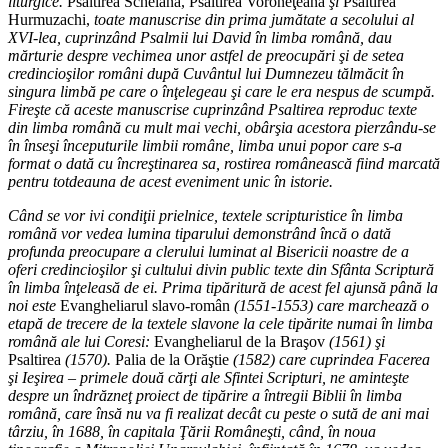
liturgice.
Psaltirea Scheiană, Psaltirea Voroneţeană
şi
Psaltirea
Hurmuzachi,
toate manuscrise din prima jumătate a secolului al
XVI-lea, cuprinzând Psalmii lui David în limba română, dau
mărturie despre vechimea unor astfel de preocupări şi de setea
credincioşilor români după Cuvântul lui Dumnezeu tălmăcit în
singura limbă pe care o înţelegeau şi care le era nespus de scumpă.
Fireşte că aceste manuscrise cuprinzând Psaltirea reproduc texte
din limba română cu mult mai vechi, obârşia acestora pierzându-se
în înseşi începuturile limbii române, limba unui popor care s-a
format o dată cu încreştinarea sa, rostirea românească fiind marcată
pentru totdeauna de acest eveniment unic în istorie.
Când se vor ivi condiţii prielnice, textele scripturistice în limba
română vor vedea lumina tiparului demonstrând încă o dată
profunda preocupare a clerului luminat al Bisericii noastre de a
oferi credincioşilor şi cultului divin public texte din Sfânta Scriptură
în limba înţeleasă de ei. Prima tipăritură de acest fel ajunsă până la
noi este
Evangheliarul slavo-român
(1551-1553) care marchează o
etapă de trecere de la textele slavone la cele tipărite numai în limba
română ale lui Coresi:
Evangheliarul de la Braşov
(1561) şi
Psaltirea
(1570).
Palia de la Orăştie
(1582) care cuprindea Facerea
şi Ieşirea – primele două cărţi ale Sfintei Scripturi, ne aminteşte
despre un îndrăzneţ proiect de tipărire a întregii Biblii în limba
română, care însă nu va fi realizat decât cu peste o sută de ani mai
târziu, în 1688, în capitala Ţării Româneşti, când, în noua