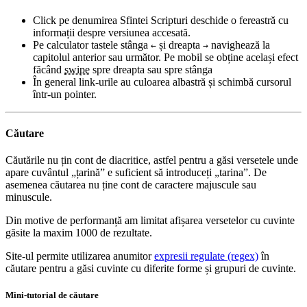
Click pe denumirea Sfintei Scripturi deschide o fereastră cu
informații despre versiunea accesată.
Pe calculator tastele stânga
și dreapta
navighează la
←
→
capitolul anterior sau următor. Pe mobil se obține același efect
făcând
swipe
spre dreapta sau spre stânga
În general link-urile au culoarea albastră și schimbă cursorul
într-un pointer.
Căutare
Căutările nu țin cont de diacritice, astfel pentru a găsi versetele unde
apare cuvântul „țarină” e suficient să introduceți „tarina”. De
asemenea căutarea nu ține cont de caractere majuscule sau
minuscule.
Din motive de performanță am limitat afișarea versetelor cu cuvinte
găsite la maxim 1000 de rezultate.
Site-ul permite utilizarea anumitor
expresii regulate (regex)
în
căutare pentru a găsi cuvinte cu diferite forme și grupuri de cuvinte.
Mini-tutorial de căutare