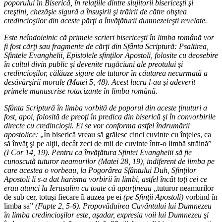
poporului în Biserică, în relaţiile dintre slujitorii bisericeşti şi
creştini, chezăşie sigură a însuşirii şi trăirii de către obştea
credincioşilor din aceste părţi a învăţăturii dumnezeieşti revelate.
Este neîndoielnic că primele scrieri bisericeşti în limba română vor
fi fost cărţi sau fragmente de cărţi din Sfânta Scriptură: Psaltirea,
Sfintele Evanghelii, Epistolele sfinţilor Apostoli, folosite cu deosebire
în cultul divin public şi devenite rugăciuni ale preotului şi
credincioşilor, călăuze sigure ale tuturor în căutarea necurmată a
desăvârşirii morale (Matei 5, 48). Acest lucru l-au şi adeverit
primele manuscrise rotacizante în limba română.
Sfânta Scriptură în limba vorbită de poporul din aceste ţinuturi a
fost, apoi, folosită de preoţi în predica din biserică şi în convorbirile
directe cu credincioşii. Ei se vor conforma astfel îndrumării
apostolice:
„În biserică vreau să grăiesc cinci cuvinte cu înţeles, ca
să învăţ şi pe alţii, decât zeci de mii de cuvinte într-o limbă străină”
(I Cor 14, 19). Pentru ca învăţătura Sfintei Evanghelii să fie
cunoscută tuturor neamurilor (Matei 28, 19), indiferent de limba pe
care acestea o vorbeau, la Pogorârea Sfântului Duh, Sfinţilor
Apostoli li s-a dat harisma vorbirii în limbi, astfel încât toţi cei ce
erau atunci la Ierusalim cu toate că aparţineau
„tuturor neamurilor
de sub cer, totuşi fiecare îi auzea pe ei
(pe Sfinţii Apostoli)
vorbind în
limba sa”
(Fapte 2, 5-6). Propovăduirea Cuvântului lui Dumnezeu
în limba credincioşilor este, aşadar, expresia voii lui Dumnezeu şi