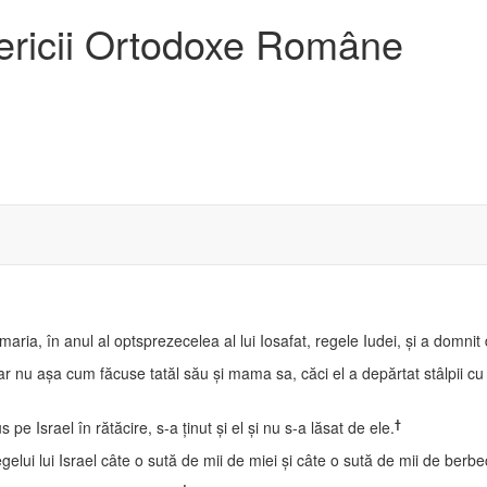
sericii Ortodoxe Române
maria, în anul al optsprezecelea al lui Iosafat, regele Iudei, şi a domnit
 nu aşa cum făcuse tatăl său şi mama sa, căci el a depărtat stâlpii cu pi
†
pe Israel în rătăcire, s-a ţinut şi el şi nu s-a lăsat de ele.
elui lui Israel câte o sută de mii de miei şi câte o sută de mii de berbe