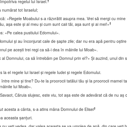
†
mpotriva regelui lui Israel.
 numărat tot Israelul;
zică: «Regele Moabului s-a răzvrătit asupra mea. Vrei să mergi cu mine 
†
, aşa este şi al meu şi cum sunt caii tăi, aşa sunt şi ai mei!»
s: «Pe calea pustiului Edomului».
 Edomului şi au înconjurat cale de şapte zile; dar nu era apă pentru oştir
nul pe aceşti trei regi ca să-i dea în mâinile lui Moab».
l Domnului, ca să întrebăm pe Domnul prin el?» Şi auzind, unul din slujitor
la el regele lui Israel şi regele Iudei şi regele Edomului.
 între mine şi tine? Du-te la proorocii tatălui tău şi la proorocii mamei tal
 mâinile lui Moab».
avaot, Căruia slujesc, este viu, tot aşa este de adevărat că de nu aş cins
†
t acesta a cânta, s-a atins mâna Domnului de Elisei
ea aceasta şanţuri.
nu veţi vedea, dar valea aceasta se va umplea de apă, din care veţi bea 