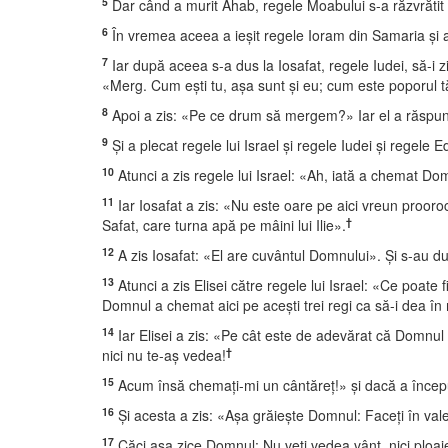
5
Dar când a murit Ahab, regele Moabului s-a răzvrătit î
6
În vremea aceea a ieşit regele Ioram din Samaria şi a
7
Iar după aceea s-a dus la Iosafat, regele Iudei, să-i 
«Merg. Cum eşti tu, aşa sunt şi eu; cum este poporul tău
8
Apoi a zis: «Pe ce drum să mergem?» Iar el a răspun
9
Şi a plecat regele lui Israel şi regele Iudei şi regele
10
Atunci a zis regele lui Israel: «Ah, iată a chemat Dom
11
Iar Iosafat a zis: «Nu este oare pe aici vreun prooroc a
†
Safat, care turna apă pe mâini lui Ilie».
12
A zis Iosafat: «El are cuvântul Domnului». Şi s-au dus 
13
Atunci a zis Elisei către regele lui Israel: «Ce poate fi
Domnul a chemat aici pe aceşti trei regi ca să-i dea în
14
Iar Elisei a zis: «Pe cât este de adevărat că Domnul S
†
nici nu te-aş vedea!
15
Acum însă chemaţi-mi un cântăreţ!» şi dacă a începu
16
Şi acesta a zis: «Aşa grăieşte Domnul: Faceţi în val
17
Căci aşa zice Domnul: Nu veţi vedea vânt, nici ploaie 