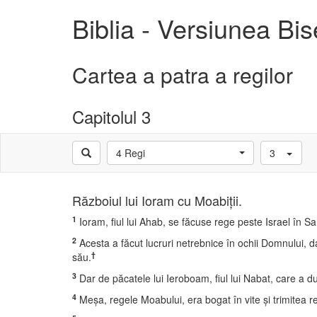
Biblia - Versiunea Bi
Cartea a patra a regilor
Capitolul 3
4 Regi
3
Războiul lui Ioram cu Moabiţii.
1
Ioram, fiul lui Ahab, se făcuse rege peste Israel în Sa
2
Acesta a făcut lucruri netrebnice în ochii Domnului, dar
†
său.
3
Dar de păcatele lui Ieroboam, fiul lui Nabat, care a dus 
4
Meşa, regele Moabului, era bogat în vite şi trimitea reg