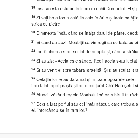
18
Însă acesta este puţin lucru în ochii Domnului. El şi 
19
Şi veţi bate toate cetăţile cele întărite şi toate cetăţ
strica cu pietre».
20
Dimineaţa însă, când se înălţa darul de pâine, deo
21
Şi când au auzit Moabiţii că vin regii să se bată cu ei
22
Iar dimineaţa s-au sculat de noapte şi, când a strălu
23
Şi au zis: «Acela este sânge. Regii aceia s-au luptat
24
Şi au venit ei spre tabăra israelită. Şi s-au sculat Isr
25
Cetăţile lor le-au dărâmat şi în toate ogoarele cele m
i-au tăiat; apoi prăştiaşii au înconjurat Chir-Hareşetul ş
26
Atunci, văzând regele Moabului că este biruit în răzb
27
Deci a luat pe fiul său cel întâi născut, care trebuia 
†
el, întorcându-se în ţara lor.