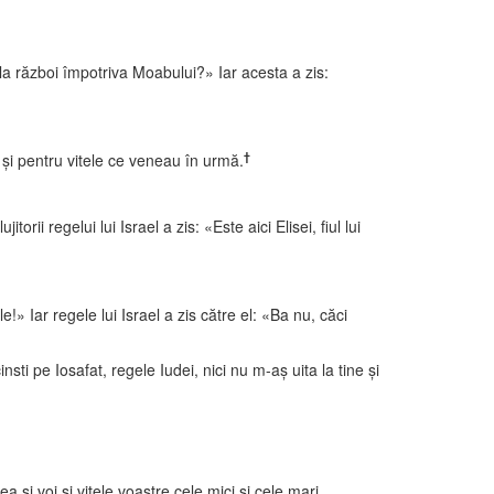
la război împotriva Moabului?» Iar acesta a zis:
†
e şi pentru vitele ce veneau în urmă.
ii regelui lui Israel a zis: «Este aici Elisei, fiul lui
e!» Iar regele lui Israel a zis către el: «Ba nu, căci
ti pe Iosafat, regele Iudei, nici nu m-aş uita la tine şi
şi voi şi vitele voastre cele mici şi cele mari.