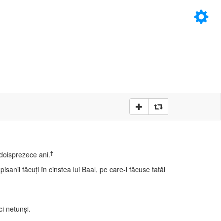
×
D
D
†
 doisprezece ani.
sanii făcuţi în cinstea lui Baal, pe care-i făcuse tatăl
ci netunşi.