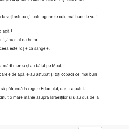
pă le veţi astupa şi toate ogoarele cele mai bune le veţi
†
e apă.
i şi au stat da hotar.
aceea este roşie ca sângele.
au urmărit mereu şi au bătut pe Moabiţi.
oarele de apă le-au astupat şi toţi copacii cei mai buni
a să pătrundă la regele Edomului, dar n-a putut.
cinuit o mare mânie asupra Israeliţilor şi s-au dus de la