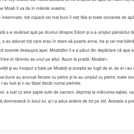
pe Moab îl va da în mâinile voastre;
ile însemnate, toţi copacii cei mai buni îi veţi tăia şi toate izvoarele de a
dată s-a revărsat apă pe drumul dinspre Edom şi s-a umplut pământul d
, s-au adunat toţi care erau în stare să poarte arme, ba şi cei mai bătrân
cit soarele deasupra apei, Moabiţilor li s-a părut din depărtare că apa 
 între ei rănindu-se unul pe altul. Acum la pradă, Moabe!»
aeliţii şi au început a bate pe Moabiţi şi aceştia au fugit de ai, iar ei i-
ai bune au aruncat fiecare cu pietre şi le-au umplut cu pietre; toate izv
i l-au luat şi n-au lăsat decât numai pietrele.
oi, a luat cu sine şapte sute de oameni, deprinşi la mânuirea sabiei, c
să domnească în locul lui, şi l-a adus ardere de tot pe zid. Aceasta a pri