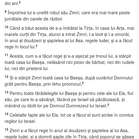
†
doi ani.
9
Împotriva lui a uneltit robul său Zimri, care era mai mare peste
jumătate din carele de război.
10
Când a băut acesta de s-a îmbătat la Tirţa, în casa lui Arţa, mai
marele curţii din Tirţa, atunci a intrat Zimri, l-a lovit şi l-a omorât,
în anul al douăzeci şi şaptelea al lui Asa, regele Iudei, şi s-a făcut
†
rege în locul lui.
11
Acesta, cum s-a făcut rege şi s-a aşezat pe tronul lui, a stârpit
toată casa lui Baeşa, nelăsând nici picior de bărbat, nici din rudele
lui, nici din prietenii lui.
12
Şi a stârpit Zimri toată casa lui Baeşa, după cuvântul Domnului
†
grăit pentru Baeşa, prin Iehu proorocul,
13
Pentru toate fărădelegile lui Baeşa şi pentru cele ale lui Ela, fiul
său, pe care le-a săvârşit, făcând pe Israel să păcătuiască, şi
†
mâniind cu idolii lor pe Domnul Dumnezeul lui Israel.
14
Celelalte fapte ale lui Ela, tot ce a făcut el sunt scrise în cronica
regilor lui Israel.
15
Zimri s-a făcut rege în anul al douăzeci şi şaptelea al lui Asa,
regele Iudei, şi a domnit şapte zile în Tiria, când poporul se găsea