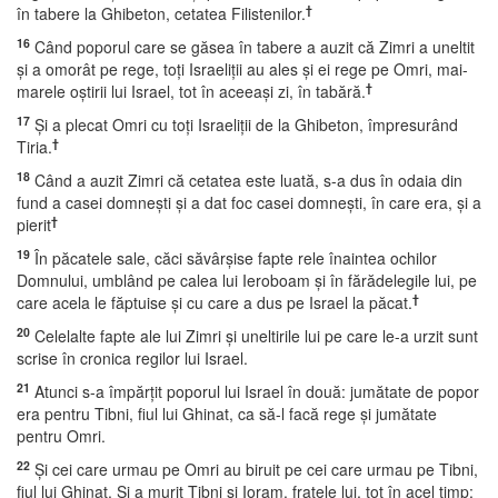
†
în tabere la Ghibeton, cetatea Filistenilor.
16
Când poporul care se găsea în tabere a auzit că Zimri a uneltit
şi a omorât pe rege, toţi Israeliţii au ales şi ei rege pe Omri, mai-
†
marele oştirii lui Israel, tot în aceeaşi zi, în tabără.
17
Şi a plecat Omri cu toţi Israeliţii de la Ghibeton, împresurând
†
Tiria.
18
Când a auzit Zimri că cetatea este luată, s-a dus în odaia din
fund a casei domneşti şi a dat foc casei domneşti, în care era, şi a
†
pierit
19
În păcatele sale, căci săvârşise fapte rele înaintea ochilor
Domnului, umblând pe calea lui Ieroboam şi în fărădelegile lui, pe
†
care acela le făptuise şi cu care a dus pe Israel la păcat.
20
Celelalte fapte ale lui Zimri şi uneltirile lui pe care le-a urzit sunt
scrise în cronica regilor lui Israel.
21
Atunci s-a împărţit poporul lui Israel în două: jumătate de popor
era pentru Tibni, fiul lui Ghinat, ca să-l facă rege şi jumătate
pentru Omri.
22
Şi cei care urmau pe Omri au biruit pe cei care urmau pe Tibni,
fiul lui Ghinat. Şi a murit Tibni şi Ioram, fratele lui, tot în acel timp;