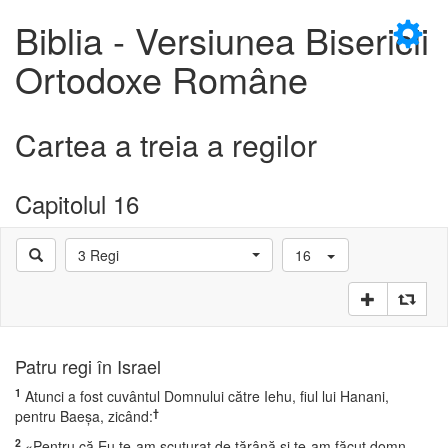
×
Biblia - Versiunea Bisericii
Ortodoxe Române
Cartea a treia a regilor
D
Capitolul 16
3 Regi
16
D
Patru regi în Israel
1
Atunci a fost cuvântul Domnului către Iehu, fiul lui Hanani,
†
pentru Baeşa, zicând:
2
«Pentru că Eu te-am scuturat de ţărână şi te-am făcut domn