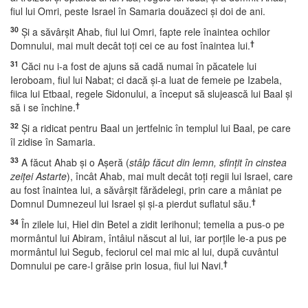
fiul lui Omri, peste Israel în Samaria douăzeci şi doi de ani.
30
Şi a săvârşit Ahab, fiul lui Omri, fapte rele înaintea ochilor
†
Domnului, mai mult decât toţi cei ce au fost înaintea lui.
31
Căci nu i-a fost de ajuns să cadă numai în păcatele lui
Ieroboam, fiul lui Nabat; ci dacă şi-a luat de femeie pe Izabela,
fiica lui Etbaal, regele Sidonului, a început să slujească lui Baal şi
†
să i se închine.
32
Şi a ridicat pentru Baal un jertfelnic în templul lui Baal, pe care
îl zidise în Samaria.
33
A făcut Ahab şi o Aşeră (
stâlp făcut din lemn, sfinţit în cinstea
zeiţei Astarte
), încât Ahab, mai mult decât toţi regii lui Israel, care
au fost înaintea lui, a săvârşit fărădelegi, prin care a mâniat pe
†
Domnul Dumnezeul lui Israel şi şi-a pierdut suflatul său.
34
În zilele lui, Hiel din Betel a zidit Ierihonul; temelia a pus-o pe
mormântul lui Abiram, întâiul născut al lui, iar porţile le-a pus pe
mormântul lui Segub, feciorul cel mai mic al lui, după cuvântul
†
Domnului pe care-l grăise prin Iosua, fiul lui Navi.