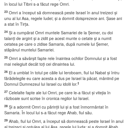
în locul lui Tibni s-a făcut rege Omri.
23
Omri a început să domnească peste Israel în anul treizeci şi
unu al lui Asa, regele Iudei; şi a domnit doisprezece ani. Şase ani
a stat în Tirţa.
24
Şi a cumpărat Omri muntele Samariei de la Şemer, cu doi
talanţi de argint şi a zidit pe acest munte o cetate şi a numit
cetatea pe care o zidise Samaria, după numele lui Şemer,
stăpânul muntelui Samariei.
25
Omri a săvârşit fapte rele înaintea ochilor Domnului şi a fost
mai nelegiuit decât toţi cei dinaintea lui.
26
El a umblat în totul pe căile lui Ieroboam, fiul lui Nabat şi întru
fărădelegile eu care acesta a dus pe Israel la păcat, mâniind pe
†
Domnul Dumnezeul lui Israel cu idolii lor.
27
Celelalte fapte ale lui Omri, pe care le-a făcut şi vitejia în
războaie sunt scrise în cronica regilor lui Israel.
28
Şi a adormit Omri cu părinţii lui şi a fost înmormântat în
Samaria. În locul lui s-a făcut rege Ahab, fiul său.
29
Ahab, fiul lui Omri, a început să domnească peste Israel în anul
al treizeci şi optulea al lui Asa, regele lui Iuda; şi a domnit Ahab,