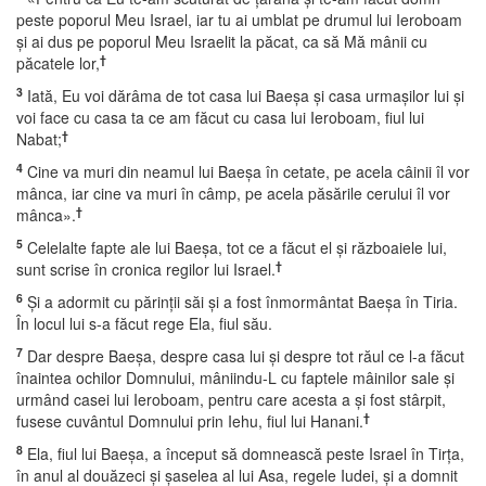
peste poporul Meu Israel, iar tu ai umblat pe drumul lui Ieroboam
şi ai dus pe poporul Meu Israelit la păcat, ca să Mă mânii cu
†
păcatele lor,
3
Iată, Eu voi dărâma de tot casa lui Baeşa şi casa urmaşilor lui şi
voi face cu casa ta ce am făcut cu casa lui Ieroboam, fiul lui
†
Nabat;
4
Cine va muri din neamul lui Baeşa în cetate, pe acela câinii îl vor
mânca, iar cine va muri în câmp, pe acela păsările cerului îl vor
†
mânca».
5
Celelalte fapte ale lui Baeşa, tot ce a făcut el şi războaiele lui,
†
sunt scrise în cronica regilor lui Israel.
6
Şi a adormit cu părinţii săi şi a fost înmormântat Baeşa în Tiria.
În locul lui s-a făcut rege Ela, fiul său.
7
Dar despre Baeşa, despre casa lui şi despre tot răul ce l-a făcut
înaintea ochilor Domnului, mâniindu-L cu faptele mâinilor sale şi
urmând casei lui Ieroboam, pentru care acesta a şi fost stârpit,
†
fusese cuvântul Domnului prin Iehu, fiul lui Hanani.
8
Ela, fiul lui Baeşa, a început să domnească peste Israel în Tirţa,
în anul al douăzeci şi şaselea al lui Asa, regele Iudei, şi a domnit