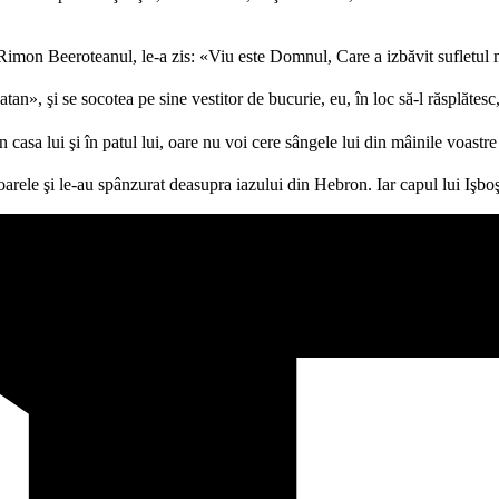
i Rimon Beeroteanul, le-a zis: «Viu este Domnul, Care a izbăvit sufletul 
tan», şi se socotea pe sine vestitor de bucurie, eu, în loc să-l răsplătesc,
asa lui şi în patul lui, oare nu voi cere sângele lui din mâinile voastre
cioarele şi le-au spânzurat deasupra iazului din Hebron. Iar capul lui Işb