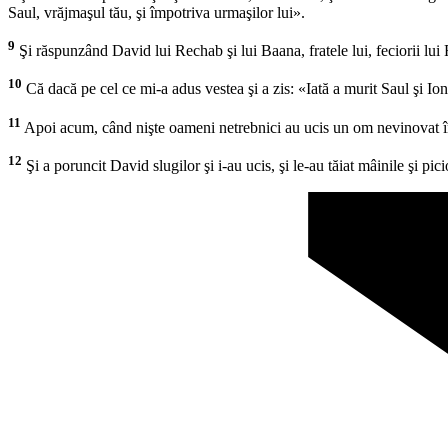
Saul, vrăjmaşul tău, şi împotriva urmaşilor lui».
9
Şi răspunzând David lui Rechab şi lui Baana, fratele lui, feciorii lu
10
Că dacă pe cel ce mi-a adus vestea şi a zis: «Iată a murit Saul şi Iona
11
Apoi acum, când nişte oameni netrebnici au ucis un om nevinovat în c
12
Şi a poruncit David slugilor şi i-au ucis, şi le-au tăiat mâinile şi pi