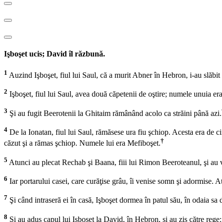
Işboşet ucis; David îl răzbună.
1
Auzind Işboşet, fiul lui Saul, că a murit Abner în Hebron, i-au slăbit m
2
Işboşet, fiul lui Saul, avea două căpetenii de oştire; numele unuia er
3
Şi au fugit Beerotenii la Ghitaim rămânând acolo ca străini până azi.
4
De la Ionatan, fiul lui Saul, rămăsese ura fiu şchiop. Acesta era de cinc
†
căzut şi a rămas şchiop. Numele lui era Mefiboşet.
5
Atunci au plecat Rechab şi Baana, fiii lui Rimon Beeroteanul, şi au ven
6
Iar portarului casei, care curăţise grâu, îi venise somn şi adormise. Atu
7
Şi când intraseră ei în casă, Işboşet dormea în patul său, în odaia sa de
8
Şi au adus capul lui Işboşet la David, în Hebron, şi au zis către rege