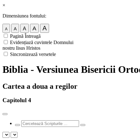
×
Dimensiunea fontului:
A
A
A
A
A
Pagină Întreagă
Evidențiază cuvintele Domnului
nostru Iisus Hristos
Sincronizează versetele
Biblia - Versiunea Bisericii Or
Cartea a doua a regilor
Capitolul 4