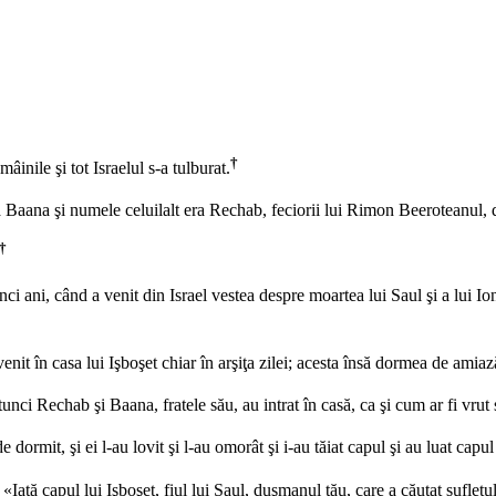
†
âinile şi tot Israelul s-a tulburat.
a Baana şi numele celuilalt era Rechab, feciorii lui Rimon Beeroteanul, 
†
i ani, când a venit din Israel vestea despre moartea lui Saul şi a lui Iona
it în casa lui Işboşet chiar în arşiţa zilei; acesta însă dormea de amiază
nci Rechab şi Baana, fratele său, au intrat în casă, ca şi cum ar fi vrut s
 dormit, şi ei l-au lovit şi l-au omorât şi i-au tăiat capul şi au luat cap
: «Iată capul lui Işboşet, fiul lui Saul, duşmanul tău, care a căutat su