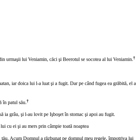
†
din urmaşii lui Veniamin, căci şi Beerotul se socotea al lui Veniamin.
tan, iar doica lui l-a luat şi a fugit. Dar pe când fugea ea grăbită, el a
†
 în patul său.
ă ia grâu, şi l-au lovit pe Işboşet în stomac şi apoi au fugit.
ul lui cu ei şi au mers prin câmpie toată noaptea
fletul tău. Acum Domnul a răzbunat pe domnul meu regele, împotriva lui