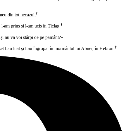
†
meu din tot necazul,
†
 l-am prins şi l-am ucis în Ţiclag,
 şi nu vă voi stârpi de pe pământ?»
†
oşet l-au luat şi l-au îngropat în mormântul lui Abner, în Hebron.